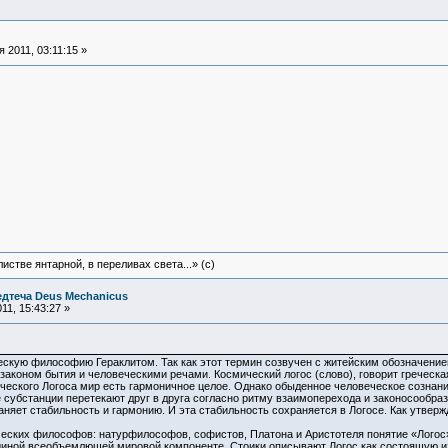
 2011, 03:11:15 »
истве янтарной, в переливах света...» (c)
едтеча Deus Mechanicus
11, 15:43:27 »
ескую философию Гераклитом. Так как этот термин созвучен с житейским обозначением
законом бытия и человеческими речами. Космический логос (слово), говорит греческ
ического Логоса мир есть гармоничное целое. Однако обыденное человеческое сознани
 субстанции перетекают друг в друга согласно ритму взаимоперехода и законосообраз
аняет стабильность и гармонию. И эта стабильность сохраняется в Логосе. Как утвер
ческих философов: натурфилософов, софистов, Платона и Аристотеля понятие «Логос
единой всеобъемлющей мировой компоненте. Стоики описывают Логос как состоящую и