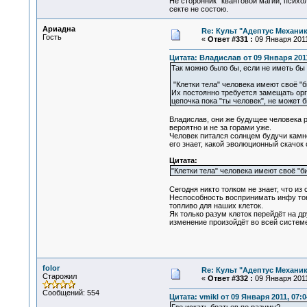
Не сторонник "квантовой магии, психо
секте не состою.
Ариадна
Re: Культ "Адептус Механик
Гость
«
Ответ #331 :
09 Января 2011
Цитата: Владислав от 09 Января 2011
Так можно было бы, если не иметь бы 
"Клетки тела" человека имеют своё "б
Их постоянно требуется замещать орг
цепочка пока "ты человек", не может 
Владислав, они же будущее человека р
вероятно и не за горами уже.
Человек питался солнцем будучи камне
его знает, какой эволюционный скачок 
Цитата:
"Клетки тела" человека имеют своё "б
Сегодня никто толком не знает, что из
Неспособность воспринимать инфу тонк
топливо для наших клеток.
Як только разум клеток перейдёт на др
изменение произойдёт во всей системе 
folor
Re: Культ "Адептус Механик
Старожил
«
Ответ #332 :
09 Января 2011
Сообщений: 554
Цитата: vmikl от 09 Января 2011, 07:0