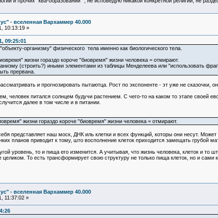
логии и прочих "ква-образований"", не исповедую никакой конкретной религии, не раз
ус" - вселенная Вархаммер 40.000
, 10:13:19 »
, 09:25:01
"объекту-организму" физического тела именно как биологического тела.
иовремя" жизни гораздо короче "биовремя" жизни человека = отмирают.
анизму (строить?) иными элементами из таблицы Менделеева или "использовать фраг
быть прервана.
ассматривать и прогнозировать пытаютца. Рост по экспоненте - эт уже не сказочки, он
м, человек питался солнцем будучи растением. С чего-то на каком то этапе своей ево
случится далее в том числе и в питании.
иовремя" жизни гораздо короче "биовремя" жизни человека = отмирают.
 себя представляет наш моск, ДНК иль клетки и всех функций, которы они несут. Может
их планов приводит к тому, што восполнение клеток приходится замещать грубой мат
угой уровень, то и пища его изменится. А учитывая, что жизнь человека, клеток и то ш
целиком. То есть трансформирует свою структуру не только пища клеток, но и сами кл
ус" - вселенная Вархаммер 40.000
, 11:37:02 »
4:26