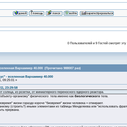
0 Пользователей и 9 Гостей смотрят эту
вселенная Вархаммер 40.000 (Прочитано 988007 раз)
ус" - вселенная Вархаммер 40.000
, 09:25:01 »
1, 23:29:58
т солнца, из розетки, от миниатюрного переносного ядерного реактора.
"объекту-организму" физического тела именно как
биологического
тела.
иовремя" жизни гораздо короче "биовремя" жизни человека = отмирают.
анизму (строить?) иными элементами из таблицы Менделеева или "использовать фраг
быть прервана.