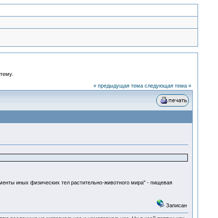
 тему.
« предыдущая тема
следующая тема »
менты иных физических тел растительно-животного мира" - пищевая
Записан