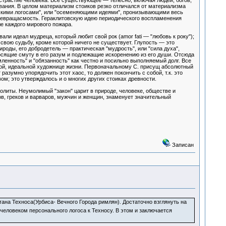
трастие человека. Всё существующее — телесно, включая людей, богов,
вания. В целом материализм стоиков резко отличался от материализма
ескими логосами", или "осеменяющими идеями", пронизывающими весь
ревращасмость. Гераклитовскую идею периодического воспламенения
е каждого мирового пожара.
али идеал мудреца, который любит свой рок (amor fati — "любовь к року");
е свою судьбу, кроме которой ничего не существует. Глупость — это
ды, его добродетель — практическая "мудрость", или "сила духа",
осящие смуту в его разум и подлежащие искоренению из его души. Отсюда
ленность" и "обязанность" как честно и посильно выполняемый долг. Все
ной, идеальной художнице жизни. Первоначальному С. присущ абсолютный
азумно упорядочить этот хаос, то должен покончить с собой, т.к. это
ом; это утверждалось и о многих других стоиках древности.
политы. Неумолимый "закон" царит в природе, человеке, обществе и
в, греков и варваров, мужчин и женщин, знаменует значительный
Записан
ана Техноса(Урбиса- Вечного Города римлян). Достаточно взглянуть на
 человеком персонального логоса к Техносу. В этом и заключается