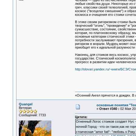
человек — одно из бесчисленных пере
любые свойства души. Некоторые из с
греч. классики своей телеологией, п
космос ("всецелое смешение") и обр
космоса и очищения его стоики сочета
В этике своим ригоризмом стоики были 
творческий "огонь", "провидение" и "р
сумасшествие, состояние, свойственн
которая, по платоновскому образцу, 
основные категории стоической этики 
потребности заслуживают презрения, 
ригоризм в морали. Мудрец может оказ
приобщит его к идеальной разумности 
Наконец, для стоиков весь космос, уп
государстве. Стоический космополити
прогресс в развитии идеи человеческо
http://slovari.yandex.ru/~книги/БСЭ/Сто
«Осенний Ангел прячется в дождях. В л
Quangel
основные понятия "Тех
Ветеран
«
Ответ #340 :
02 Мая 201
Сообщений: 7733
Цитата:
Огненный Логос стоиков создает Нус 
ночной Город - что он такое,как не г
стоическая "amor fati"- "любовь к Рок