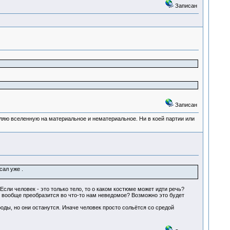
Записан
Записан
деляю вселенную на материальное и нематериальное. Ни в коей партии или
сал уже .
 Если человек - это только тело, то о каком костюме может идти речь?
ли вообще преобразится во что-то нам неведомое? Возможно это будет
оды, но они останутся. Иначе человек просто сольётся со средой