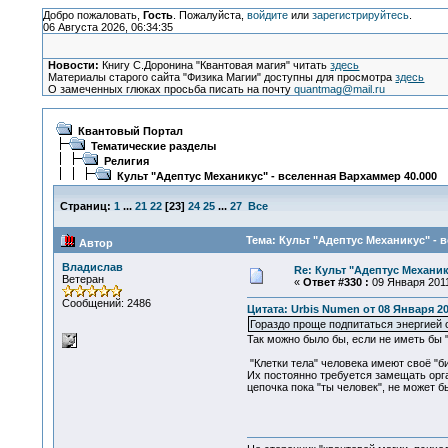
Добро пожаловать,
Гость
. Пожалуйста,
войдите
или
зарегистрируйтесь
.
06 Августа 2026, 06:34:35
Новости:
Книгу С.Доронина "Квантовая магия" читать
здесь
Материалы старого сайта "Физика Магии" доступны для просмотра
здесь
О замеченных глюках просьба писать на почту
quantmag@mail.ru
Квантовый Портал
Тематические разделы
Религия
Культ "Адептус Механикус" - вселенная Вархаммер 40.000
Страниц:
1
...
21
22
[
23
]
24
25
...
27
Все
Тема: Культ "Адептус Механикус" - 
Автор
Владислав
Re: Культ "Адептус Механик
Ветеран
«
Ответ #330 :
09 Января 2011
Сообщений: 2486
Цитата: Urbis Numen от 08 Января 201
Гораздо проще подпитаться энергией о
Так можно было бы, если не иметь бы 
"Клетки тела" человека имеют своё "б
Их постоянно требуется замещать орг
цепочка пока "ты человек", не может 