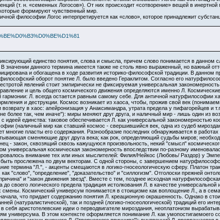
ций (т. н. «семенных Логосов»). От них происходит «сотворение» вещей в инертной
 которые формируют чувственный мир.
ичной философии Логос интерпретируется как «слово», которое принадлежит субстанц
%9B%D0%BE%D0%B3%D0%BE%D1%81
 фиксирующий единство понятия, слова и смысла, причем слово понимается в данном с
. В значении данного термина имеется также не столь явно выраженный, но важный отт
ицирована и обогащена в ходе развития историко-философской традиции. В данном п
философский оборот понятие Л. было введено Гераклитом. Согласно его натурфилос
пестротой явлений стоит эмпирически не фиксируемая универсальная закономерность
равление и цель общего космического движения определяются именно Л. Космические
гармонии: Л. всегда остается равным самому себе. Для античной натурфилософии ха
ормления и деструкции. Космос возникает из хаоса, чтобы, прожив свой век (понима
 возврату в хаос: апейронизация у Анаксимандра, утрата предела у пифагорейцев и т
е более так, чем иначе"): миры меняют друг друга, и наличный мир - лишь один из 
е с идеей единства: таковое обеспечивается Л. как универсальной закономерностью ко
ософии (наличный мир как ставший космос - свершившийся век, одна из судеб мироздан
ует многие пласты его содержания. Разнообразие последних обнаруживается в работах
ватывающая сменяющие друг друга века; как рок, определяющий судьбы миров; необх
ец - закон, сквозящий сквозь кажущуюся произвольность, некий "смысл" космического 
ом универсальная космическая закономерность впоследствии по-разному именовалась 
овалось внимание тех или иных мыслителей: Филия/Нейкос (Любовь/ Раздор) у Эмпедок
быть прослежена по двум векторам. С одной стороны, с завершением натурфилософск
ие термина "Л.", - акценты смещаются в логико-гносеологическую сферу. Платон трактуе
 как "слово", "определение", "доказательство" и "силлогизм". Отголоски прежней он
причина" и "закон движения звезд". Вместе с тем, позднее исходная натурфилософска
а до своего логического предела традиция истолкования Л. в качестве универсальной 
 смены. Космический универсум понимается в стоицизме как воплощение Л., а в семан
начала, что придает содержанию понятия Л. креационную окрашенность. Однако в сто
нней (натуралистической), так и поздней (логико-гносеологической) традиций его инт
 в себя аристотелевские идеи о перводвигателе мироздания, неоплатонизм вырабатыв
м универсума. В этом контексте оформляется понимание Л. как умопостигаемоего с