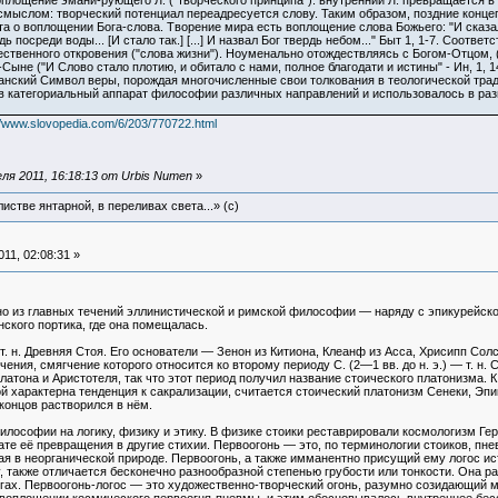
площение эмани-рующего Л. ("творческого принципа"): внутренний Л. превращается в 
мыслом: творческий потенциал переадресуется слову. Таким образом, поздние конце
о воплощении Бога-слова. Творение мира есть воплощение слова Божьего: "И сказал Бог
ердь посреди воды... [И стало так.] [...] И назвал Бог твердь небом..." Быт 1, 1-7. Соо
твенного откровения ("слова жизни"). Ноуменально отождествляясь с Богом-Отцом, ("В
ыне ("И Слово стало плотию, и обитало с нами, полное благодати и истины" - Ин, 1, 
ианский Символ веры, порождая многочисленные свои толкования в теологической трад
в категориальный аппарат философии различных направлений и использовалось в разноо
//www.slovopedia.com/6/203/770722.html
я 2011, 16:18:13 от Urbis Numen
»
истве янтарной, в переливах света...» (c)
11, 02:08:31 »
одно из главных течений эллинистической и римской философии — наряду с эпикурейс
ского портика, где она помещалась.
 т. н. Древняя Стоя. Его основатели — Зенон из Китиона, Клеанф из Асса, Хрисипп Сол
чения, смягчение которого относится ко второму периоду С. (2—1 вв. до н. э.) — т. н
тона и Аристотеля, так что этот период получил название стоического платонизма. К
орой характерна тенденция к сакрализации, считается стоический платонизм Сенеки, Э
концов растворился в нём.
лософии на логику, физику и этику. В физике стоики реставрировали космологизм Гера
те её превращения в другие стихии. Первоогонь — это, по терминологии стоиков, пнев
ая в неорганической природе. Первоогонь, а также имманентно присущий ему логос и
у, также отличается бесконечно разнообразной степенью грубости или тонкости. Она 
огах. Первоогонь-логос — это художественно-творческий огонь, разумно созидающий м