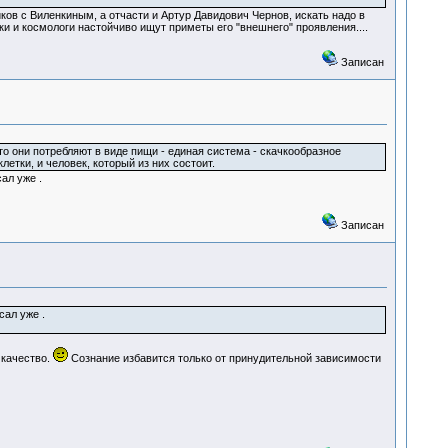
иков с Виленкиным, а отчасти и Артур Давидович Чернов, искать надо в
и и космологи настойчиво ищут приметы его "внешнего" проявления....
Записан
што они потребляют в виде пищи - единая система - скачкообразное
етки, и человек, который из них состоит.
ал уже .
Записан
сал уже .
 качество.
Сознание избавится только от принудительной зависимости