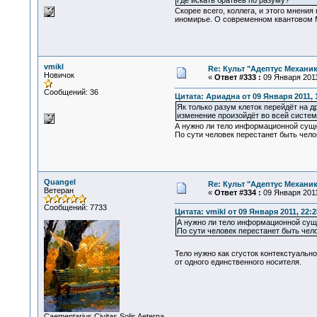
Где искать братьев по разуму?
Скорее всего, коллега, и этого мнения
иномирье. О современном квантовом Му
vmikl
Re: Культ "Адептус Механик
Новичок
«
Ответ #333 :
09 Января 2011
Сообщений: 36
Цитата: Ариадна от 09 Января 2011, 
Як только разум клеток перейдёт на др
изменение произойдёт во всей системе
А нужно ли тело информационной сущно
По сути человек перестанет быть чел
Quangel
Re: Культ "Адептус Механик
Ветеран
«
Ответ #334 :
09 Января 2011
Сообщений: 7733
Цитата: vmikl от 09 Января 2011, 22:2
А нужно ли тело информационной сущно
По сути человек перестанет быть чел
Тело нужно как сгусток контекстуальн
от одного единственного носителя.
Сaementarius Civitas Solis Aeterna