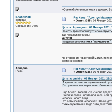
«Осенний Ангел прячется в дождях. В л
Владислав
Re: Культ "Адептус Механик
Ветеран
«
Ответ #335 :
09 Января 2011
Сообщений: 2486
Цитата: Ариадна от 09 Января 2011, 
То есть трансформирует свою структуру
Так показал же буквы:
Цитата:
пищевая цепочка
пока "ты человек"
Не сторонник "квантовой магии, психо
секте не состою.
Ариадна
Re: Культ "Адептус Механик
Гость
«
Ответ #336 :
09 Января 2011
Цитата: vmikl от 09 Января 2011, 22:2
А нужно ли тело информационной сущно
По сути человек перестанет быть чел
Ещё б знать толком что из себя предст
Ежели человек - нечто большее, чем п
человек нового вида.
Что есть костюм человека? Это же дат
взаимодействия и тогда энто действите