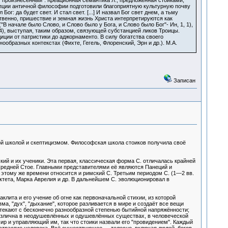
"произнесенный". Креационная семантика Л., предложенная стоиками,
пции античной философии подготовили благоприятную культурную почву
: да будет свет. И стал свет. [...] И назвал Бог свет днем, а тьму
тветственно, пришествие и земная жизнь Христа интерпретируются как
 начале было Слово, и Слово было у Бога, и Слово было Бог"- Ин, 1, 1),
14), выступая, таким образом, связующей субстанцией ликов Троицы.
иции от патристики до аджорнаменто. В силу богатства своего
бразных контекстах (Фихте, Гегель, Флоренский, Эрн и др.). М.А.
Записан
кой школой и скептицизмом. Философская школа стоиков получила своё
ский и их ученики. Эта первая, классическая форма С. отличалась крайней
. Средней Стое. Главными представителями её являются Панеций и
 этому же времени относится и римский С. Третьим периодом С. (1—2 вв.
пиктета, Марка Аврелия и др. В дальнейшем С. эволюционировал в
клита и его учение об огне как первоначальной стихии, из которой
ма, "дух", "дыхание", которое разливается в мире и создаёт все вещи
стекают с бесконечно разнообразной степенью бытийной напряжённости;
различна в неодушевлённых и одушевлённых существах, в человеческой
ир и управляющий им, так что стоики назвали его "провидением". Каждый