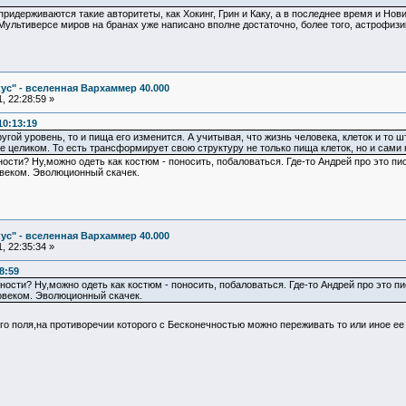
 придерживаются такие авторитеты, как Хокинг, Грин и Каку, а в последнее время и Нов
льтиверсе миров на бранах уже написано вполне достаточно, более того, астрофизик
ус" - вселенная Вархаммер 40.000
, 22:28:59 »
10:13:19
угой уровень, то и пища его изменится. А учитывая, что жизнь человека, клеток и то 
 целиком. То есть трансформирует свою структуру не только пища клеток, но и сами кл
сти? Ну,можно одеть как костюм - поносить, побаловаться. Где-то Андрей про это пис
овеком. Эволюционный скачек.
ус" - вселенная Вархаммер 40.000
, 22:35:34 »
8:59
сти? Ну,можно одеть как костюм - поносить, побаловаться. Где-то Андрей про это пи
овеком. Эволюционный скачек.
ого поля,на противоречии которого с Бесконечностью можно переживать то или иное ее