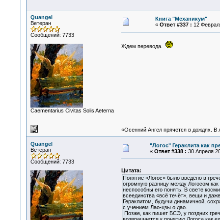
Quangel
Книга "Механикум"
Ветеран
«
Ответ #337 :
12 Февраля
Сообщений: 7733
Ждем перевода.
Сaementarius Civitas Solis Aeterna
«Осенний Ангел прячется в дождях. В л
Quangel
"Логос" Гераклита как пр
Ветеран
«
Ответ #338 :
30 Апреля 20
Сообщений: 7733
Цитата:
Понятие «Логос» было введёно в греч
огромную разницу между Логосом как 
неспособны его понять. В свете косм
всеединства «всё течёт», вещи и даже
Гераклитом, будучи динамичной, сохр
с учением Лао-цзы о дао.
Позже, как пишет БСЭ, у поздних гре
возвращается к понятию Логоса как 