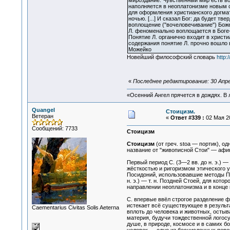
мироздание. Чувственный мир есть во
наполняется в неоплатонизме новым с
для оформления христианского догмата 
ночью. [...] И сказал Бог: да будет тв
воплощение ("вочеловечивание") Божес
Л. феноменально воплощается в Боге-С
Понятие Л. органично входит в христ
содержания понятие Л. прочно вошло 
Можейко
Новейший философский словарь
http:
«
Последнее редактирование: 30 Апрел
«Осенний Ангел прячется в дождях. В л
Quangel
Стоицизм.
Ветеран
«
Ответ #339 :
02 Мая 20
Сообщений: 7733
Стоицизм
Стоицизм
(от греч. stoa — портик), 
название от "живописной Стои" — афин
Первый период С. (3—2 вв. до н. э.) —
жёсткостью и ригоризмом этического у
Посидоний, использовавшие методы Пла
н. э.) — т. н. Поздней Стоей, для кот
направлении неоплатонизма и в конце 
С. впервые ввёл строгое разделение фи
истекает всё существующее в результа
Сaementarius Civitas Solis Aeterna
вплоть до человека и животных, остыв
материя, будучи тождественной логос
душе, в природе, космосе и в самих б