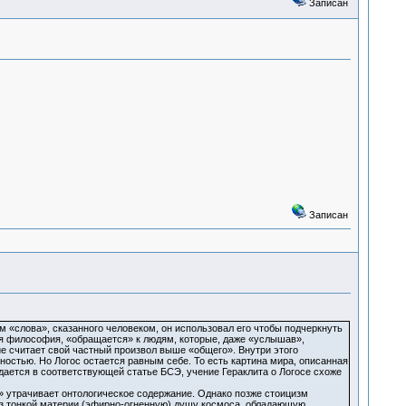
Записан
Записан
 «слова», сказанного человеком, он использовал его чтобы подчеркнуть
ая философия, «обращается» к людям, которые, даже «услышав»,
е считает свой частный произвол выше «общего». Внутри этого
ностью. Но Логос остается равным себе. То есть картина мира, описанная
ждается в соответствующей статье БСЭ, учение Гераклита о Логосе схоже
» утрачивает онтологическое содержание. Однако позже стоицизм
з тонкой материи (эфирно-огненную) душу космоса, обладающую