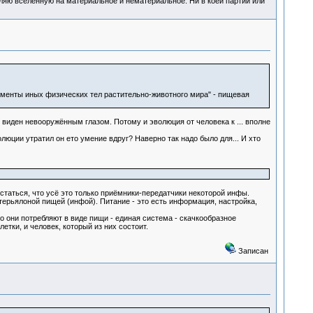
деляю вселенную на материальное и нематериальное. Ни в коей партии или
менты иных физических тел растительно-животного мира" - пищевая
 виден невооружённым глазом. Потому и эволюция от человека к ... вполне
люции утратил он ето умение вдруг? Наверно так надо было для... И хто
 статься, что усё это только приёмники-передатчики некоторой инфы.
ерьялоной пищей (инфой). Питание - это есть информация, настройка,
то они потребляют в виде пищи - единая система - скачкообразное
етки, и человек, который из них состоит.
Записан