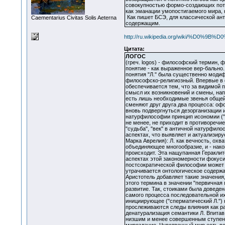
совокупностью формо-создающих потен
как эманации умопостигаемого мира,
Как пишет БСЭ, для классической ант
Сaementarius Civitas Solis Aeterna
содержащим.
http://ru.wikipedia.org/wiki/%D0
Цитата:
ЛОГОС
(греч. logos) - философский термин,
понятие - как выраженное вер-бально
понятия "Л." была существенно модиф
философско-религиозный. Впервые в 
обеспечивается тем, что за видимой 
смысл их возникновений и смены, нап
есть лишь необходимые звенья общей 
сменяют друг друга два процесса: оф
вновь подвергнуться дезорганизации и
натурфилософии принцип исономии ("н
не менее, не приходит в противоречи
"судьба", "век" в античной натурфил
аспектах, что выявляет и актуализир
Марка Аврелия): Л. как вечность, ох
объединяющее многообразие, и - након
происходит. Эта нащупанная Гераклит
аспектах этой закономерности фокусир
постсократической философии может 
утрачивается онтологическое содержан
Аристотель добавляет такие значения,
этого термина в значении "первичная 
развитие. Так, стоиками была доведен
самого процесса последовательной их
инициирующее ("сперматический Л.") 
прослеживаются следы влияния как ра
денатурализация семантики Л. Впитав
низшим и менее совершенным ступеня