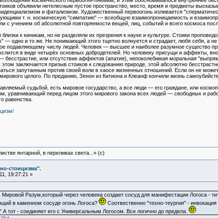
воплощении космического первоогня-пневмы, и этим обосновывалось внутреннее бесс
тоиков объявили нетелесным пустое пространство, место, время и предметы высказы
ровиденциализмом и фатализмом. Художественный первоогонь изливается "сперматич
азующими т. н. космическую "симпатию" — всеобщую взаимопроницаемость и взаимоп
ли с учением об абсолютной повторяемости вещей, лиц, событий и всего космоса посл
близки к киникам, но не разделяли их презрения к науке и культуре. Стоики проповедов
ок" — одно и то же. Не понимающий этого тщетно волнуется и страдает, любя себя, а н
ое подавляющему числу людей. Человек — высшее и наиболее разумное существо приро
мыслится в виде четырёх основных добродетелей. Но человеку присущи и аффекты, вн
— бесстрастие, или отсутствие аффектов (апатия), непоколебимая моральная "выпрям
в этом заключается призыв стоиков к следованию природе, этой абсолютно бесстраст
аться запутанным против своей воли в хаосе жизненных отношений. Если он не может р
мирового целого. По преданию, Зенон из Китиона и Клеанф кончили жизнь самоубийств
равляемый судьбой, есть мировое государство, а все люди — его граждане, или космо
зм, уравнивающий перед лицом этого мирового закона всех людей — свободных и рабо
го равенства.
ицизм/
истве янтарной, в переливах света...» (c)
но-стоицизма".
1, 19:27:21 »
- Мировой Разум,который через человека создает сосуд для манифестации Логоса - тит
орящий в каменном сосуде огонь Логоса?
Соотвественно "техно-теургия" - инвокация
у." А тот - соединяет его с Универсальным Логосом. Все логично до предела.