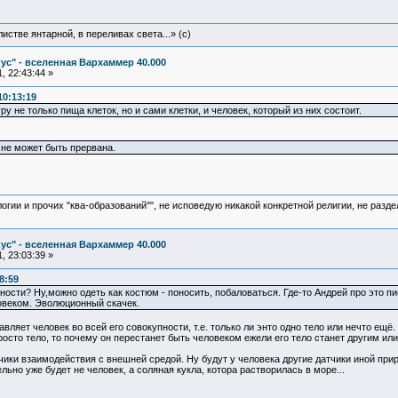
истве янтарной, в переливах света...» (c)
ус" - вселенная Вархаммер 40.000
, 22:43:44 »
10:13:19
 не только пища клеток, но и сами клетки, и человек, который из них состоит.
, не может быть прервана.
логии и прочих "ква-образований"", не исповедую никакой конкретной религии, не раз
ус" - вселенная Вархаммер 40.000
, 23:03:39 »
8:59
сти? Ну,можно одеть как костюм - поносить, побаловаться. Где-то Андрей про это пи
овеком. Эволюционный скачек.
авляет человек во всей его совокупности, т.е. только ли энто одно тело или нечто ещё.
росто тело, то почему он перестанет быть человеком ежели его тело станет другим и
чики взаимодействия с внешней средой. Ну будут у человека другие датчики иной прир
льно уже будет не человек, а соляная кукла, котора растворилась в море...