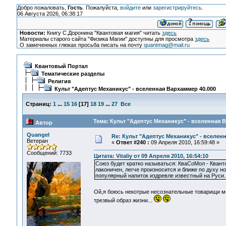
Добро пожаловать,
Гость
. Пожалуйста,
войдите
или
зарегистрируйтесь
.
06 Августа 2026, 06:38:17
Новости:
Книгу С.Доронина "Квантовая магия" читать
здесь
Материалы старого сайта "Физика Магии" доступны для просмотра
здесь
О замеченных глюках просьба писать на почту
quantmag@mail.ru
Квантовый Портал
Тематические разделы
Религия
Культ "Адептус Механикус" - вселенная Вархаммер 40.000
Страниц:
1
...
15
16
[
17
]
18
19
...
27
Все
Тема: Культ "Адептус Механикус" - вселенная 
Автор
Quangel
Re: Культ "Адептус Механикус" - вселен
Ветеран
«
Ответ #240 :
09 Апреля 2010, 16:59:48 »
Сообщений: 7733
Цитата: Vitaliy от 09 Апреля 2010, 16:54:10
Союз будет кратко называться: КваСоМол - Кван
лаконичен, легче произносится и ближе по духу н
популярный напиток издревле известный на Руси..
Ой,я боюсь некотрые несознательные товарищи мог
трезвый образ жизни...