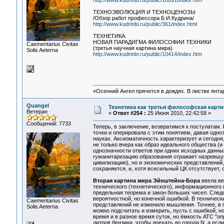
http://www.kudrinbi.ru/public/10091/index.htm
ТЕХНОЭВОЛЮЦИЯ И ТЕХНОЦЕНОЗЫ
/Обзор работ профессора Б.И.Кудрина/
http://www.kudrinbi.ru/public/361/index.html
ТЕХНЕТИКА:
НОВАЯ ПАРАДИГМА ФИЛОСОФИИ ТЕХНИКИ
Сaementarius Civitas
(третья научная картина мира)
Solis Aeterna
http://www.kudrinbi.ru/public/10414/index.htm
«Осенний Ангел прячется в дождях. В листве янтарн
Quangel
Технетика как третья философская картин
Ветеран
«
Ответ #254 :
25 Июня 2010, 22:42:58 »
Сообщений: 7733
Теперь, в заключение, возвратимся к постулатам.
точки и оперировала с этим понятием, давая одн
науках. Аксиоматичность характеризует и сегодня
не только вчера как образ идеального общества (
однозначности ответов при одних исходных данны
гуманитаризацию образования отражает назревш
цивилизацию), но и экономических представлений
сохраняется, и, хотя всесильный ЦК отсутствует
Вторая картина мира Эйнштейна-Бора
ввела ве
технического (технетического), информационного 
предельная теорема и закон больших чисел. След
вероятностной, но конечной ошибкой. В техническ
Сaementarius Civitas
представлений не изменило мышления. Точнее, в 
Solis Aeterna
можно подсчитать и измерить, пусть с ошибкой, 
время и в разное время суток, но ёмкость АТС "оп
литров бензина, чтобы доехать до города N, а если