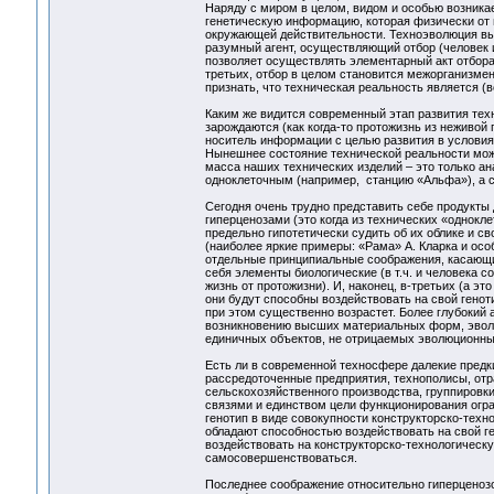
Наряду с миром в целом, видом и особью возникает
генетическую информацию, которая физически от н
окружающей действительности. Техноэволюция вых
разумный агент, осуществляющий отбор (человек и
позволяет осуществлять элементарный акт отбора
третьих, отбор в целом становится межорганизме
признать, что техническая реальность является 
Каким же видится современный этап развития тех
зарождаются (как когда-то протожизнь из неживой
носитель информации с целью развития в условия
Нынешнее состояние технической реальности можн
масса наших технических изделий – это только а
одноклеточным (например, станцию «Альфа»), а с
Сегодня очень трудно представить себе продукты
гиперценозами (это когда из технических «однокл
предельно гипотетически судить об их облике и с
(наиболее яркие примеры: «Рама» А. Кларка и осо
отдельные принципиальные соображения, касающие
себя элементы биологические (в т.ч. и человека 
жизнь от протожизни). И, наконец, в-третьих (а э
они будут способны воздействовать на свой генот
при этом существенно возрастет. Более глубокий 
возникновению высших материальных форм, эвол
единичных объектов, не отрицаемых эволюционным
Есть ли в современной техносфере далекие предк
рассредоточенные предприятия, технополисы, отр
сельскохозяйственного производства, группировки
связями и единством цели функционирования огр
генотип в виде совокупности конструкторско-техн
обладают способностью воздействовать на свой г
воздействовать на конструкторско-технологическу
самосовершенствоваться.
Последнее соображение относительно гиперценозо