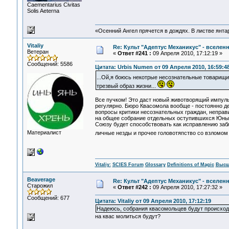
Сaementarius Civitas
Solis Aeterna
«Осенний Ангел прячется в дождях. В листве янтарн
Vitaliy
Re: Культ "Адептус Механикус" - вселен
Ветеран
«
Ответ #241 :
09 Апреля 2010, 17:12:19 »
Сообщений: 5586
Цитата: Urbis Numen от 09 Апреля 2010, 16:59:4
...Ой,я боюсь некотрые несознательные товарищи 
трезвый образ жизни...
Все пучком! Это даст новый животворящий импул
регулярно. Бюро Квасомола вообще - постоянно д
вопросы критики несознательных граждан, неправ
на общее собрание отдельных оступившихся Юных
Союзу будет способствовать как исправлению за
Материалист
личные незды и прочее головотяпство со взломо
Vitaliy:
SCIES Forum
Glossary
Definitions of Magic
Высш
Beaverage
Re: Культ "Адептус Механикус" - вселен
Старожил
«
Ответ #242 :
09 Апреля 2010, 17:27:32 »
Сообщений: 677
Цитата: Vitaliy от 09 Апреля 2010, 17:12:19
Надеюсь, собрания квасомольцев будут происход
на квас молиться будут?