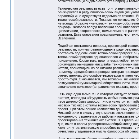
остаются пока (и видимо останутся впредь) тольк
Техническая реальность есть то, что значительно
ранжируется в ряду биологических видов (не укла
саранчой) и не существует отдельно от техники. 
технической реальности. Пока мы ее не мыслим бе
не всегда. В связке «человек – техника» собствен
природы, человек всегда воплощал свой интеллект
цивилизации, скорее всего, немыслимо вне разви
развития. Есть основания предположить, что техн
Вселенной.
Подобная постановка вопроса, при которой техни
реальность, причем равномощная в ряду реальнос
поставить под сомнение технический прогресс в ц
технический прогресс однонаправлен и необратим
применение. Кроме того, практически любое технич
соизмерить нынешние масштабы техногенных ката
кстати, происходили из-за низкого развития техни
на международной конференции, которая проходила
отечественных философов-техноведов я имел неос
просто буря. Оказывается, мы технарии не имеем 
возмущенной гуманитарной общественности. Мне н
изначально полезное (а правильнее сказать, прос
Есть еще один момент, на котором следует остан
систем, очевидна абсурдность любых попыток реа
«все должно быть хорошо…» или «смотрите, чтобы
жестких тисках системы технических требований 
проект. При этом общее количество данных дости
Никакой речи о сколь угодно малых отклонениях о
мгновенно отстраняется от работы и наказываетс
проектирования технических систем. Х. Ортега-и-Г
дни, имея в своем распоряжении общий метод созд
кажется, утратили всякую способность желать ту
отчетливо угадывается мысль философа об относи
Итак, рассмотрим более подробно онтологические