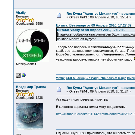
Vitaliy
Re: Культ "Адептус Механикус" - вселен
Ветеран
«
Ответ #243 :
09 Апреля 2010, 18:15:51 »
Сообщений: 5586
Цитата: Beaverage от 09 Апреля 2010, 17:27:32
Цитата: Vitaliy от 09 Апреля 2010, 17:12:19
Надеюсь, собрания квасомольцев будут происход
на квас молиться будут?
Теперь все вопросы к
Квантовому Кибальчишу
край: составление всех регламентов, Устава, Про
Борьба с уклонистами от Генеральной Лини
узаконила здоровую инициативу форумных масс
Материалист
Vitaliy:
SCIES Forum
Glossary
Definitions of Magic
Высш
Владимир Травка
Re: Культ "Адептус Механикус" - вселен
Ветеран
«
Ответ #244 :
09 Апреля 2010, 18:31:24 »
Сообщений: 1238
Ага еще - гимн, речевка, и клятва.
В качестве варианта гимна могу предложить -
http://rutube.ru/tracks/3111429.html?confirm=c5f
Однажы Чжуан-цзы приснилось, что он бегемот, л