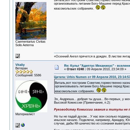
Виталь,вот построим Советию,торжественно назна
организовывать литании Богу-Машине перед Красн
квасомольских собраниях.
Сaementarius Civitas
Solis Aeterna
«Осенний Ангел прячется в дождях. В листве янтарн
Vitaliy
Re: Культ "Адептус Механикус" - вселен
Ветеран
«
Ответ #248 :
09 Апреля 2010, 23:34:09 »
Сообщений: 5586
Цитата: Urbis Numen от 09 Апреля 2010, 23:14:5
Виталь,вот построим Советию,торжественно назн
организовывать литании Богу-Машине перед Красн
квасомольских собраниях.
Эх, Андрюша... добрая ты душа... Во-первых, у ме
Высокой Комиссии (Примечание, п.2):
Руководству Комиссии звания и титулы не
Материалист
Но ты не падай духом... У нас вон сколько подаю
иньское начало. Подключи, например, Ариадну, Юн
случае, дабы КК-шничество из сознания выветрить