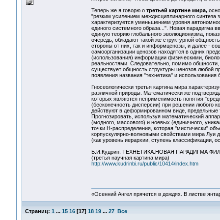
Теперь же я говорю о
третьей картине мира,
осно
"резким усилением междисциплинарного синтеза 
характеризуется уменьшением уровня автономнос
единого системного образа...". Новая парадигма 
единую теорию глобального эволюционизма, показы
очередь, обладают такой же структурной общность
стороны от них, так и информценозы, и далее - с
самоорганизации ценозов находятся в одних пре
(использования) информации физическими, биоло
реальностями. Следовательно, помимо общности, 
существует общность структуры ценозов любой пр
появления названия "технетика" и использования 
Гносеологически третья картина мира характеризу
различной природы. Математически же подтвержд
которых являются неприменимость понятия "средн
(бесконечность дисперсии) при решении любого ко
действуют в деформированном виде, предельные т
Прогнозировать, используя математический аппар
(модного, массового) и ноевых (единичного, уник
точки Н-распределения, которая "мистически" об
корпускулярно-волновыми свойствами мира Луи де 
(как уровень иерархии, ступень классификации, о
Б.И.Кудрин. ТЕХНЕТИКА:НОВАЯ ПАРАДИГМА Ф
(третья научная картина мира)
http://www.kudrinbi.ru/public/10414/index.htm
«Осенний Ангел прячется в дождях. В листве янтарн
Страниц:
1
...
15
16
[
17
]
18
19
...
27
Все