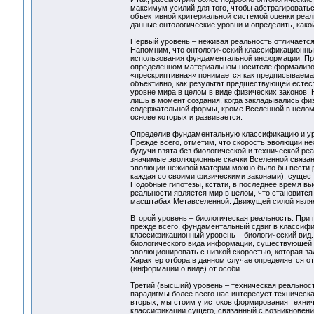
максимум усилий для того, чтобы абстрагироватьс
объективной критериальной системой оценки реаль
данные онтологические уровни и определить, како
Первый уровень – неживая реальность отличается
Напомним, что онтологический классификационный
использования фундаментальной информации. Пр
определенном материальном носителе формализов
«прескриптивная» понимается как предписываемая,
объективно, как результат предшествующей естест
уровне мира в целом в виде физических законов. 
лишь в момент создания, когда закладывались физ
содержательной формы, кроме Вселенной в целом,
основе которых и развивается.
Определив фундаментальную классификацию и уро
Прежде всего, отметим, что скорость эволюции н
будучи взята без биологической и технической ре
значимые эволюционные скачки Вселенной связан
эволюции неживой материи можно было бы вести 
каждая со своими физическими законами), сущест
Подобные гипотезы, кстати, в последнее время 
реальности является мир в целом, что становится
масштабах Метавселенной. Движущей силой являе
Второй уровень – биологическая реальность. При
прежде всего, фундаментальный сдвиг в классифи
классификационный уровень – биологический вид.
биологического вида информации, существующей в 
эволюционировать с низкой скоростью, которая з
Характер отбора в данном случае определяется от
(информации о виде) от особи.
Третий (высший) уровень – техническая реальнос
парадигмы более всего нас интересует техническа
вторых, мы стоим у истоков формирования технич
классификации сущего, связанный с возникновени