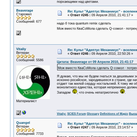
порхающими над цветами.
Beaverage
Re: Культ "Адептус Механикус" - вселен
Старожил
«
Ответ #245 :
09 Апреля 2010, 21:41:17 »
Сообщений: 677
надо б тока quantum remix сделать
Мож вместо КваСоМола сделать Q-сомол - потре
Vitaliy
Re: Культ "Адептус Механикус" - вселен
Ветеран
«
Ответ #246 :
09 Апреля 2010, 22:50:26 »
Сообщений: 5586
Цитата: Beaverage от 09 Апреля 2010, 21:41:17
Мож вместо КваСоМола сделать Q-сомол - потр
Я думаю, что мы не будем гнаться за дешевыми э
исконно росийское, зародившееся в стране, где 
отдает так милой сердцу ностальгией. К тому же 
монолитного единства, которая непременно должна
Западом
, что очень непатриотично
.
Материалист
Vitaliy:
SCIES Forum
Glossary
Definitions of Magic
Высш
Quangel
Re: Культ "Адептус Механикус" - вселен
Ветеран
«
Ответ #247 :
09 Апреля 2010, 23:14:57 »
Сообщений: 7733