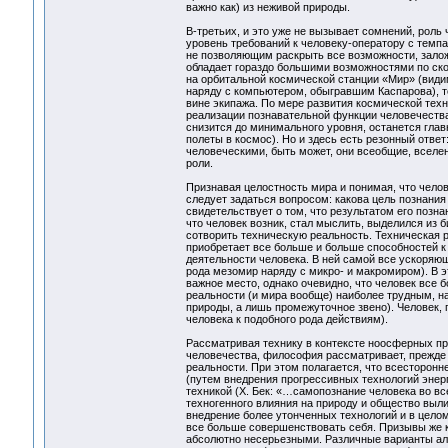
важно как) из неживой природы.
В-третьих, и это уже не вызывает сомнений, роль
уровень требований к человеку-оператору с темп
не позволяющим раскрыть все возможности, залож
обладает гораздо большими возможностями по ско
на орбитальной космической станции «Мир» (види
наряду с компьютером, обыгравшим Каспарова), т
вине экипажа. По мере развития космической тех
реализации познавательной функции человечества 
снизится до минимального уровня, останется гла
полеты в космос). Но и здесь есть резонный отве
человеческими, быть может, они всеобщие, вселе
роли.
Признавая целостность мира и понимая, что чело
следует задаться вопросом: какова цель познания
свидетельствует о том, что результатом его позн
что человек возник, стал мыслить, выделился из 
сотворить техническую реальность. Техническая р
приобретает все больше и больше способностей к
деятельности человека. В ней самой все ускоряю
рода мезомир наряду с микро- и макромиром). В э
важное место, однако очевидно, что человек все
реальности (и мира вообще) наиболее трудным, на
природы, а лишь промежуточное звено). Человек, 
человека к подобного рода действиям).
Рассматривая технику в контексте ноосферных пр
человечества, философия рассматривает, прежде
реальности. При этом полагается, что всесторон
(путем внедрения прогрессивных технологий энерг
техникой (Х. Бек: «…самопознание человека во вс
техногенного влияния на природу и общество выли
внедрение более утонченных технологий и в целом
все больше совершенствовать себя. Призывы же к 
абсолютно несерьезными. Различные варианты альт