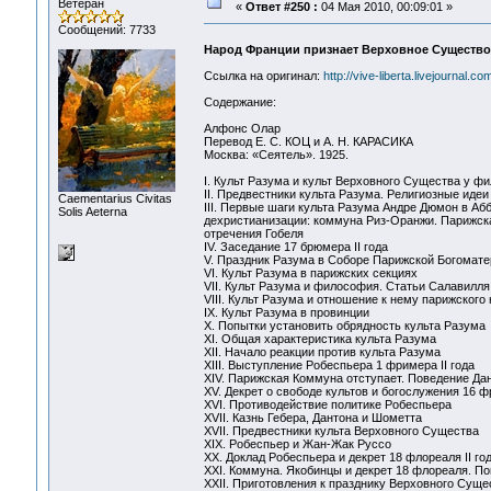
Ветеран
«
Ответ #250 :
04 Мая 2010, 00:09:01 »
Сообщений: 7733
Народ Франции признает Верховное Существо 
Ссылка на оригинал:
http://vive-liberta.livejournal.c
Содержание:
Алфонс Олар
Перевод Е. С. КОЦ и А. Н. КАРАСИКА
Москва: «Сеятель». 1925.
I. Культ Разума и культ Верховного Существа у ф
II. Предвестники культа Разума. Религиозные иде
Сaementarius Civitas
III. Первые шаги культа Разума Андре Дюмон в А
Solis Aeterna
дехристианизации: коммуна Риз-Opaнжи. Парижска
отречения Гобеля
IV. Заседание 17 брюмера II года
V. Праздник Разума в Соборе Парижской Богомат
VI. Культ Разума в парижских секциях
VII. Культ Разума и философия. Статьи Салавилля
VIII. Культ Разума и отношение к нему парижског
IX. Культ Разума в провинции
X. Попытки установить обрядность культа Разума
XI. Общая характеристика культа Разума
XII. Начало реакции против культа Разума
XIII. Выступление Робеспьера 1 фримера II года
XIV. Парижская Коммуна отступает. Поведение Да
XV. Декрет о свободе культов и богослужения 16 фр
XVI. Противодействие политике Робеспьера
XVII. Казнь Гебера, Дантона и Шометта
XVII. Предвестники культа Верховного Существа
XIX. Робеспьер и Жан-Жак Руссо
ХХ. Доклад Робеспьера и декрет 18 флореаля II г
XXI. Коммуна. Якобинцы и декрет 18 флореаля. П
XXII. Приготовления к празднику Верховного Суще