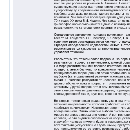
мыслящего робота из романов А. Азимова. Появятс
существующие вокруг нас технические системы, 
суперроботу до современного металлургического к
комбината мы даже не знаем, где его начало, а где
понимаем. Мы только в последнее время удосужил
70-х годов XX века Б.И. Кудрин. Что касается осм
философов нормально (кажется даже с некоторы
реальности», но категорически не хотят и слышать
Сегодняшнее изменение позиции в понимании техн
Гассет, М. Хайдеггер, О. Шпенглер, К. Ясперс, П.К
конечном итоге рассматривается как «нечто, нахо
страдает определенной недиалектичностью. Остает
рассматривается как результат творчества человек
управляет техникой.
Рассмотрим эти тезисы более подробно. Во-первых
результатом творчества не человека, а некой соц
По мере развития техники процесс изготовления 
осуществляется без участия конкретного человека
принципиально запрещено или резко ограничено. К
глубокие (категориальные) различия усматривали
писал: «…человек рождается от человека, но не ло
дерево, ибо если ложе и прорастет, то возникнет 
автоматы. Другой вопрос, что в осмыслении бытия
этом смысле нельзя сравнивать дерево, порождающ
клетки древесной ткани, а уж она, конечно же, су
Во-вторых, техническая реальность уже в значите
технической реальности, которая «работает на се
«работает на человека». Некоторые говорят, что а
всегда вне него. Опять неверно выбран системный
живого организма всегда вне клетки. А вот техноце
человек, но это видится онтологически несуществе
с другой – человек «нужен» будет в техноценозах
артефактами (искусственно сделанными) предста
противоположения естественно возникшему) либо 