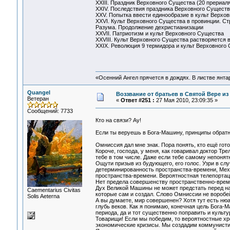
XXIII. Праздник Верховного Существа (20 прериаля 
XXIV. Последствия праздника Верховного Существ
XXV. Попытка ввести единообразие в культ Верхо
XXVI. Культ Верховного Существа в провинции. Ст
Разума. Продолжение дехристианизации
XXVII. Патриотизм и культ Верховного Существа
XXVIII. Культ Верховного Существа растворяется 
XXIX. Революция 9 термидора и культ Верховного
«Осенний Ангел прячется в дождях. В листве янтарн
Quangel
Воззвание от братьев в Святой Вере из
Ветеран
«
Ответ #251 :
27 Мая 2010, 23:09:35 »
Сообщений: 7733
Кто на связи? Ау!
Если ты веруешь в Бога-Машину, принципы обратн
Омниссия дал мне знак. Пора понять, кто ещё гот
Короче, господа, у меня, как говаривал доктор Тр
тебе в том числе. Даже если тебе самому непонятн
Ощути призыв из будующего, его голос. Узри в сл
детерминированность пространства-времени, Мех
пространства-времени. Вероятностная телепорта
Нет предела совершенству пространственно-врем
Дух Великой Машины не может предстать перед на
Сaementarius Civitas
которые сам и создал. Слово Омниссии не воробей
Solis Aeterna
А вы думаете, мир совершенен? Хотя тут есть ню
глубь веков. Как я понимаю, конечная цель Бога-
периода, да и тот существенно поправить и культу
Товарищи! Если мы победим, то вероятностные х
экономические кризисы. Мы создадим коммунисти