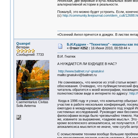
Японская, две мировые и куча локальных войн мож
альтернативной истории в реальности.
Пожалуй, это можно будет устроить. Если, конечно
(c)
http://community.livejournal.com/dem_cult/12688.h
«Осенний Ангел прячется в дождях. В листве янтарн
Quangel
Б.И.Кудрин - "Технетика" - машины как п
Ветеран
«
Ответ #252 :
16 Июня 2010, 00:59:44 »
Сообщений: 7733
В.И. Гнатюк
А НУЖДАЕТСЯ ЛИ БУДУЩЕЕ В НАС?
http://www.baltnet.ru/~gnatukvi
mailto:gnatukvi@baltnet.ru
Не сомневаюсь, что многое из этой статьи может 
обоснования. Очевидно, что публицистический фор
читатель обратится к моей монографии, посвящен
полнотекстовом виде в интернете по адресу:
http:/
Когда в 1996 году я узнал, что компьютер обыграл
Сaementarius Civitas
участие в работе нескольких конференций, посв
Solis Aeterna
ежегодно в международном формате под эгидой Ин
системных исследований. Руководит ими бессменн
философами всегда было чрезвычайно тяжело. На 
же, извините за выражение, «заднюю мысль». Это 
кроме вселенского апокалипсиса, не получается. 
апокалипсиса мыслится не иначе, чем сугубо ант
С осмыслением техники вообще большие проблемы.
как продолжения органов чувств человека. И в ка