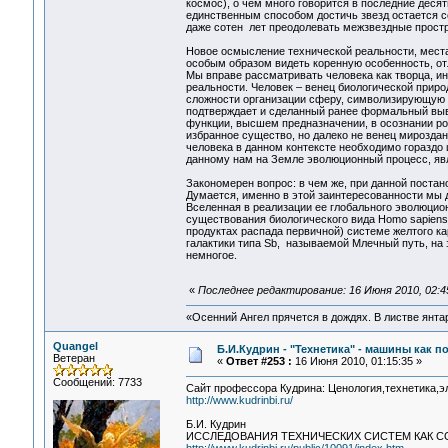
космос), о чем много говорится в последние деся
единственным способом достичь звезд остается с
даже сотен лет преодолевать межзвездные простр
Новое осмысление технической реальности, места
особым образом видеть коренную особенность, от
Мы вправе рассматривать человека как творца, и
реальности. Человек – венец биологической прир
сложности организации сферу, символизирующую н
подтверждает и сделанный ранее формальный вывод 
функции, высшем предназначении, в осознании ро
избранное существо, но далеко не венец мирозда
человека в данном контексте необходимо гораздо 
данному нам на Земле эволюционный процесс, яв
Закономерен вопрос: в чем же, при данной постан
Думается, именно в этой заинтересованности мы 
Вселенная в реализации ее глобального эволюцион
существования биологического вида Homo sapiens,
продуктах распада первичной) системе желтого к
галактики типа Sb, называемой Млечный путь, на 
немногое.
«
Последнее редактирование: 16 Июня 2010, 02:4
«Осенний Ангел прячется в дождях. В листве янтарн
Quangel
Б.И.Кудрин - "Технетика" - машины как п
Ветеран
«
Ответ #253 :
16 Июня 2010, 01:15:35 »
Сообщений: 7733
Сайт профессора Кудрина: Ценология,технетика,эл
http://www.kudrinbi.ru/
Б.И. Кудрин
ИССЛЕДОВАНИЯ ТЕХНИЧЕСКИХ СИСТЕМ КАК С