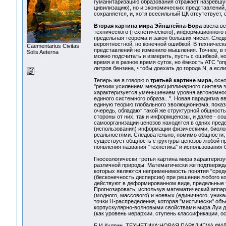
гуманитаризацию образования отражает назревш
цивилизацию), но и экономических представлений
сохраняется, и, хотя всесильный ЦК отсутствует
Вторая картина мира Эйнштейна-Бора
ввела ве
технического (технетического), информационного 
предельная теорема и закон больших чисел. След
вероятностной, но конечной ошибкой. В техническ
Сaementarius Civitas
представлений не изменило мышления. Точнее, в 
Solis Aeterna
можно подсчитать и измерить, пусть с ошибкой, 
время и в разное время суток, но ёмкость АТС "оп
литров бензина, чтобы доехать до города N, а если
Теперь же я говорю о
третьей картине мира,
осно
"резким усилением междисциплинарного синтеза 
характеризуется уменьшением уровня автономнос
единого системного образа...". Новая парадигма 
единую теорию глобального эволюционизма, показы
очередь, обладают такой же структурной общность
стороны от них, так и информценозы, и далее - с
самоорганизации ценозов находятся в одних пре
(использования) информации физическими, биоло
реальностями. Следовательно, помимо общности, 
существует общность структуры ценозов любой пр
появления названия "технетика" и использования 
Гносеологически третья картина мира характеризу
различной природы. Математически же подтвержд
которых являются неприменимость понятия "средн
(бесконечность дисперсии) при решении любого ко
действуют в деформированном виде, предельные т
Прогнозировать, используя математический аппар
(модного, массового) и ноевых (единичного, уник
точки Н-распределения, которая "мистически" об
корпускулярно-волновыми свойствами мира Луи де 
(как уровень иерархии, ступень классификации, о
Б.И.Кудрин. ТЕХНЕТИКА:НОВАЯ ПАРАДИГМА Ф