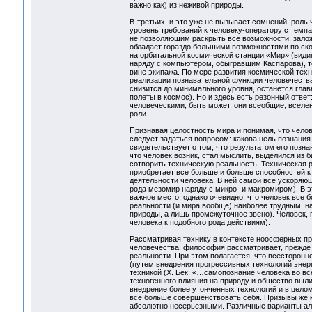
важно как) из неживой природы.
В-третьих, и это уже не вызывает сомнений, роль
уровень требований к человеку-оператору с темп
не позволяющим раскрыть все возможности, залож
обладает гораздо большими возможностями по ско
на орбитальной космической станции «Мир» (види
наряду с компьютером, обыгравшим Каспарова), т
вине экипажа. По мере развития космической тех
реализации познавательной функции человечества 
снизится до минимального уровня, останется гла
полеты в космос). Но и здесь есть резонный отве
человеческими, быть может, они всеобщие, вселе
роли.
Признавая целостность мира и понимая, что чело
следует задаться вопросом: какова цель познания
свидетельствует о том, что результатом его позн
что человек возник, стал мыслить, выделился из 
сотворить техническую реальность. Техническая р
приобретает все больше и больше способностей к
деятельности человека. В ней самой все ускоряю
рода мезомир наряду с микро- и макромиром). В э
важное место, однако очевидно, что человек все
реальности (и мира вообще) наиболее трудным, на
природы, а лишь промежуточное звено). Человек, 
человека к подобного рода действиям).
Рассматривая технику в контексте ноосферных пр
человечества, философия рассматривает, прежде
реальности. При этом полагается, что всесторон
(путем внедрения прогрессивных технологий энерг
техникой (Х. Бек: «…самопознание человека во вс
техногенного влияния на природу и общество выли
внедрение более утонченных технологий и в целом
все больше совершенствовать себя. Призывы же к 
абсолютно несерьезными. Различные варианты альт