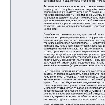
остаются пока (и видимо останутся впредь) тольк
Техническая реальность есть то, что значительно
ранжируется в ряду биологических видов (не укла
саранчой) и не существует отдельно от техники. 
технической реальности. Пока мы ее не мыслим бе
не всегда. В связке «человек – техника» собствен
природы, человек всегда воплощал свой интеллект
цивилизации, скорее всего, немыслимо вне разви
развития. Есть основания предположить, что техн
Вселенной.
Подобная постановка вопроса, при которой техни
реальность, причем равномощная в ряду реальнос
поставить под сомнение технический прогресс в ц
технический прогресс однонаправлен и необратим
применение. Кроме того, практически любое технич
соизмерить нынешние масштабы техногенных ката
кстати, происходили из-за низкого развития техни
на международной конференции, которая проходила
отечественных философов-техноведов я имел неос
просто буря. Оказывается, мы технарии не имеем 
возмущенной гуманитарной общественности. Мне н
изначально полезное (а правильнее сказать, прос
Есть еще один момент, на котором следует остан
систем, очевидна абсурдность любых попыток реа
«все должно быть хорошо…» или «смотрите, чтобы
жестких тисках системы технических требований 
проект. При этом общее количество данных дости
Никакой речи о сколь угодно малых отклонениях о
мгновенно отстраняется от работы и наказываетс
проектирования технических систем. Х. Ортега-и-Г
дни, имея в своем распоряжении общий метод созд
кажется, утратили всякую способность желать ту
отчетливо угадывается мысль философа об относи
Итак, рассмотрим более подробно онтологические