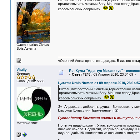
Виталь,вот построим Советию,торжественно назна
организовывать литании Богу-Машине перед Красн
квасомольских собраниях.
Сaementarius Civitas
Solis Aeterna
«Осенний Ангел прячется в дождях. В листве янтарн
Vitaliy
Re: Культ "Адептус Механикус" - вселен
Ветеран
«
Ответ #248 :
09 Апреля 2010, 23:34:09 »
Сообщений: 5586
Цитата: Urbis Numen от 09 Апреля 2010, 23:14:5
Виталь,вот построим Советию,торжественно назн
организовывать литании Богу-Машине перед Красн
квасомольских собраниях.
Эх, Андрюша... добрая ты душа... Во-первых, у ме
Высокой Комиссии (Примечание, п.2):
Руководству Комиссии звания и титулы не
Материалист
Но ты не падай духом... У нас вон сколько подаю
иньское начало. Подключи, например, Ариадну, Юн
случае, дабы КК-шничество из сознания выветрить