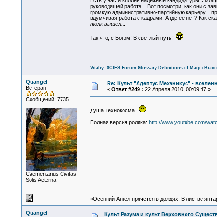
Есть у нас и вполне надежные кандидатуры с мощн
руководящей работе... Вот посмотри, как они с за
громкую административно-партийную карьеру... прав
вдумчивая работа с кадрами. А где ее нет? Как ск
толк вышел..
.
Так что, с Богом! В светлый путь!
Vitaliy:
SCIES Forum
Glossary
Definitions of Magic
Высш
Quangel
Re: Культ "Адептус Механикус" - вселен
Ветеран
«
Ответ #249 :
22 Апреля 2010, 00:09:47 »
Сообщений: 7735
Душа Технокосма.
Полная версия ролика:
http://www.youtube.com/wat
Сaementarius Civitas
Solis Aeterna
«Осенний Ангел прячется в дождях. В листве янтарн
Quangel
Культ Разума и культ Верховного Сущес