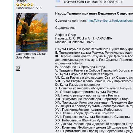
Ветеран
«
Ответ #250 :
04 Мая 2010, 00:09:01 »
Сообщений: 7735
Народ Франции признает Верховное Существо 
Ссылка на оригинал:
http://vive-liberta.livejournal.c
Содержание:
Алфонс Олар
Перевод Е. С. КОЦ и А. Н. КАРАСИКА
Москва: «Сеятель». 1925.
I. Культ Разума и культ Верховного Существа у ф
II. Предвестники культа Разума. Религиозные иде
Сaementarius Civitas
III. Первые шаги культа Разума Андре Дюмон в А
Solis Aeterna
дехристианизации: коммуна Риз-Opaнжи. Парижска
отречения Гобеля
IV. Заседание 17 брюмера II года
V. Праздник Разума в Соборе Парижской Богомат
VI. Культ Разума в парижских секциях
VII. Культ Разума и философия. Статьи Салавилля
VIII. Культ Разума и отношение к нему парижског
IX. Культ Разума в провинции
X. Попытки установить обрядность культа Разума
XI. Общая характеристика культа Разума
XII. Начало реакции против культа Разума
XIII. Выступление Робеспьера 1 фримера II года
XIV. Парижская Коммуна отступает. Поведение Да
XV. Декрет о свободе культов и богослужения 16 фр
XVI. Противодействие политике Робеспьера
XVII. Казнь Гебера, Дантона и Шометта
XVII. Предвестники культа Верховного Существа
XIX. Робеспьер и Жан-Жак Руссо
ХХ. Доклад Робеспьера и декрет 18 флореаля II г
XXI. Коммуна. Якобинцы и декрет 18 флореаля. П
XXII. Приготовления к празднику Верховного Суще