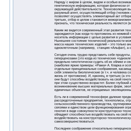
Наряду с миром в целом, видом и особью возникает
генетическую информацию, которая физически от н
окружающей действительности. Техноэволюция вых
разумный агент, осуществляющий отбор (человек и
позволяет осуществлять элементарный акт отбора
третьих, отбор в целом становится межорганизме
признать, что техническая реальность является 
Каким же видится современный этап развития тех
зарождаются (как когда-то протожизнь из неживой
носитель информации с целью развития в условия
Нынешнее состояние технической реальности можн
масса наших технических изделий – это только а
одноклеточным (например, станцию «Альфа»), а с
Сегодня очень трудно представить себе продукты
гиперценозами (это когда из технических «однокл
предельно гипотетически судить об их облике и с
(наиболее яркие примеры: «Рама» А. Кларка и осо
отдельные принципиальные соображения, касающие
себя элементы биологические (в т.ч. и человека 
жизнь от протожизни). И, наконец, в-третьих (а э
они будут способны воздействовать на свой генот
при этом существенно возрастет. Более глубокий 
возникновению высших материальных форм, эвол
единичных объектов, не отрицаемых эволюционным
Есть ли в современной техносфере далекие предк
рассредоточенные предприятия, технополисы, отр
сельскохозяйственного производства, группировки
связями и единством цели функционирования огр
генотип в виде совокупности конструкторско-техн
обладают способностью воздействовать на свой г
воздействовать на конструкторско-технологическу
самосовершенствоваться.
Последнее соображение относительно гиперценозо