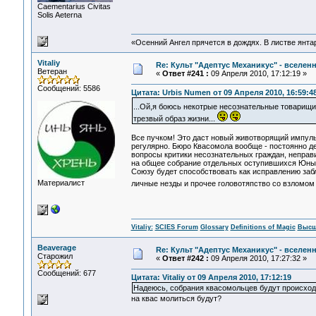
Сaementarius Civitas
Solis Aeterna
«Осенний Ангел прячется в дождях. В листве янтарн
Vitaliy
Re: Культ "Адептус Механикус" - вселен
Ветеран
«
Ответ #241 :
09 Апреля 2010, 17:12:19 »
Сообщений: 5586
Цитата: Urbis Numen от 09 Апреля 2010, 16:59:4
...Ой,я боюсь некотрые несознательные товарищи 
трезвый образ жизни...
Все пучком! Это даст новый животворящий импул
регулярно. Бюро Квасомола вообще - постоянно д
вопросы критики несознательных граждан, неправ
на общее собрание отдельных оступившихся Юных
Союзу будет способствовать как исправлению за
Материалист
личные незды и прочее головотяпство со взломо
Vitaliy:
SCIES Forum
Glossary
Definitions of Magic
Высш
Beaverage
Re: Культ "Адептус Механикус" - вселен
Старожил
«
Ответ #242 :
09 Апреля 2010, 17:27:32 »
Сообщений: 677
Цитата: Vitaliy от 09 Апреля 2010, 17:12:19
Надеюсь, собрания квасомольцев будут происход
на квас молиться будут?