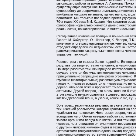
мыслящего робота из романов А. Азимова. Появятс
существующие вокруг нас технические системы, 
суперроботу до современного металлургического к
комбината мы даже не знаем, где его начало, а где
понимаем. Мы только в последнее время удосужил
70-х годов XX века Б.И. Кудрин. Что касается осм
философов нормально (кажется даже с некоторы
реальности», но категорически не хотят и слышать
Сегодняшнее изменение позиции в понимании техн
Гассет, М. Хайдеггер, О. Шпенглер, К. Ясперс, П.К
конечном итоге рассматривается как «нечто, нахо
страдает определенной недиалектичностью. Остает
рассматривается как результат творчества человек
управляет техникой.
Рассмотрим эти тезисы более подробно. Во-первых
результатом творчества не человека, а некой соц
По мере развития техники процесс изготовления 
осуществляется без участия конкретного человека
принципиально запрещено или резко ограничено. К
глубокие (категориальные) различия усматривали
писал: «…человек рождается от человека, но не ло
дерево, ибо если ложе и прорастет, то возникнет 
автоматы. Другой вопрос, что в осмыслении бытия
этом смысле нельзя сравнивать дерево, порождающ
клетки древесной ткани, а уж она, конечно же, су
Во-вторых, техническая реальность уже в значите
технической реальности, которая «работает на се
«работает на человека». Некоторые говорят, что а
всегда вне него. Опять неверно выбран системный
живого организма всегда вне клетки. А вот техноце
человек, но это видится онтологически несуществе
с другой – человек «нужен» будет в техноценозах
артефактами (искусственно сделанными) предста
противоположения естественно возникшему) либо 