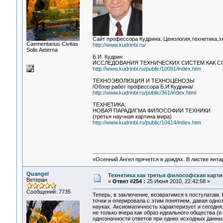
Сайт профессора Кудрина: Ценология,технетика,эл
Сaementarius Civitas
http://www.kudrinbi.ru/
Solis Aeterna
Б.И. Кудрин
ИССЛЕДОВАНИЯ ТЕХНИЧЕСКИХ СИСТЕМ КАК С
http://www.kudrinbi.ru/public/10091/index.htm
ТЕХНОЭВОЛЮЦИЯ И ТЕХНОЦЕНОЗЫ
/Обзор работ профессора Б.И.Кудрина/
http://www.kudrinbi.ru/public/361/index.html
ТЕХНЕТИКА:
НОВАЯ ПАРАДИГМА ФИЛОСОФИИ ТЕХНИКИ
(третья научная картина мира)
http://www.kudrinbi.ru/public/10414/index.htm
«Осенний Ангел прячется в дождях. В листве янтарн
Quangel
Технетика как третья философская картин
Ветеран
«
Ответ #254 :
25 Июня 2010, 22:42:58 »
Сообщений: 7735
Теперь, в заключение, возвратимся к постулатам.
точки и оперировала с этим понятием, давая одн
науках. Аксиоматичность характеризует и сегодня
не только вчера как образ идеального общества (
однозначности ответов при одних исходных данны