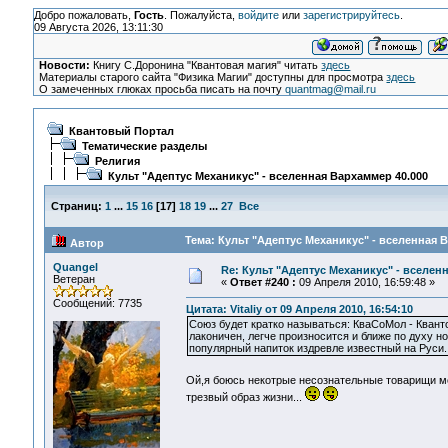
Добро пожаловать,
Гость
. Пожалуйста,
войдите
или
зарегистрируйтесь
.
09 Августа 2026, 13:11:30
Новости:
Книгу С.Доронина "Квантовая магия" читать
здесь
Материалы старого сайта "Физика Магии" доступны для просмотра
здесь
О замеченных глюках просьба писать на почту
quantmag@mail.ru
Квантовый Портал
Тематические разделы
Религия
Культ "Адептус Механикус" - вселенная Вархаммер 40.000
Страниц:
1
...
15
16
[
17
]
18
19
...
27
Все
Тема: Культ "Адептус Механикус" - вселенная 
Автор
Quangel
Re: Культ "Адептус Механикус" - вселен
Ветеран
«
Ответ #240 :
09 Апреля 2010, 16:59:48 »
Сообщений: 7735
Цитата: Vitaliy от 09 Апреля 2010, 16:54:10
Союз будет кратко называться: КваСоМол - Кван
лаконичен, легче произносится и ближе по духу н
популярный напиток издревле известный на Руси..
Ой,я боюсь некотрые несознательные товарищи мог
трезвый образ жизни...