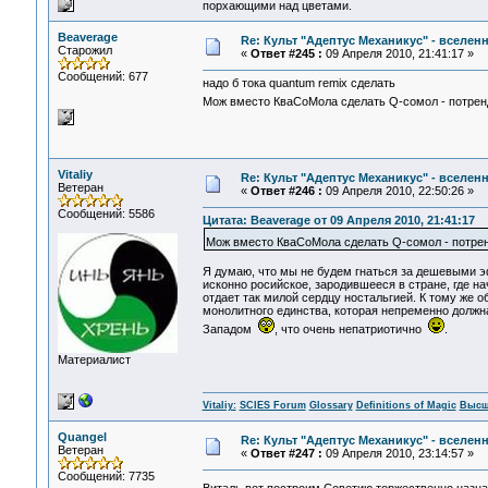
порхающими над цветами.
Beaverage
Re: Культ "Адептус Механикус" - вселен
Старожил
«
Ответ #245 :
09 Апреля 2010, 21:41:17 »
Сообщений: 677
надо б тока quantum remix сделать
Мож вместо КваСоМола сделать Q-сомол - потре
Vitaliy
Re: Культ "Адептус Механикус" - вселен
Ветеран
«
Ответ #246 :
09 Апреля 2010, 22:50:26 »
Сообщений: 5586
Цитата: Beaverage от 09 Апреля 2010, 21:41:17
Мож вместо КваСоМола сделать Q-сомол - потр
Я думаю, что мы не будем гнаться за дешевыми э
исконно росийское, зародившееся в стране, где 
отдает так милой сердцу ностальгией. К тому же 
монолитного единства, которая непременно должна
Западом
, что очень непатриотично
.
Материалист
Vitaliy:
SCIES Forum
Glossary
Definitions of Magic
Высш
Quangel
Re: Культ "Адептус Механикус" - вселен
Ветеран
«
Ответ #247 :
09 Апреля 2010, 23:14:57 »
Сообщений: 7735