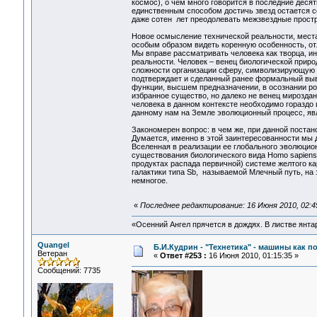
космос), о чем много говорится в последние деся
единственным способом достичь звезд остается с
даже сотен лет преодолевать межзвездные простр
Новое осмысление технической реальности, места
особым образом видеть коренную особенность, от
Мы вправе рассматривать человека как творца, и
реальности. Человек – венец биологической прир
сложности организации сферу, символизирующую н
подтверждает и сделанный ранее формальный вывод 
функции, высшем предназначении, в осознании ро
избранное существо, но далеко не венец мирозда
человека в данном контексте необходимо гораздо 
данному нам на Земле эволюционный процесс, яв
Закономерен вопрос: в чем же, при данной постан
Думается, именно в этой заинтересованности мы 
Вселенная в реализации ее глобального эволюцион
существования биологического вида Homo sapiens,
продуктах распада первичной) системе желтого к
галактики типа Sb, называемой Млечный путь, на 
немногое.
«
Последнее редактирование: 16 Июня 2010, 02:4
«Осенний Ангел прячется в дождях. В листве янтарн
Quangel
Б.И.Кудрин - "Технетика" - машины как п
Ветеран
«
Ответ #253 :
16 Июня 2010, 01:15:35 »
Сообщений: 7735