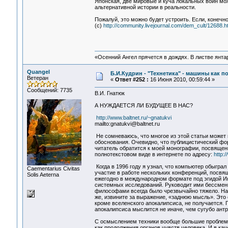
Японская, две мировые и куча локальных войн мож
альтернативной истории в реальности.
Пожалуй, это можно будет устроить. Если, конечно
(c)
http://community.livejournal.com/dem_cult/12688.h
«Осенний Ангел прячется в дождях. В листве янтарн
Quangel
Б.И.Кудрин - "Технетика" - машины как п
Ветеран
«
Ответ #252 :
16 Июня 2010, 00:59:44 »
Сообщений: 7735
В.И. Гнатюк
А НУЖДАЕТСЯ ЛИ БУДУЩЕЕ В НАС?
http://www.baltnet.ru/~gnatukvi
mailto:gnatukvi@baltnet.ru
Не сомневаюсь, что многое из этой статьи может 
обоснования. Очевидно, что публицистический фор
читатель обратится к моей монографии, посвящен
полнотекстовом виде в интернете по адресу:
http:/
Когда в 1996 году я узнал, что компьютер обыграл
Сaementarius Civitas
участие в работе нескольких конференций, посв
Solis Aeterna
ежегодно в международном формате под эгидой Ин
системных исследований. Руководит ими бессменн
философами всегда было чрезвычайно тяжело. На 
же, извините за выражение, «заднюю мысль». Это 
кроме вселенского апокалипсиса, не получается. 
апокалипсиса мыслится не иначе, чем сугубо ант
С осмыслением техники вообще большие проблемы.
как продолжения органов чувств человека. И в ка