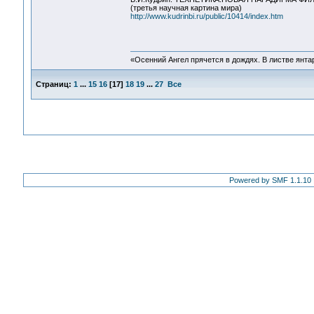
(третья научная картина мира)
http://www.kudrinbi.ru/public/10414/index.htm
«Осенний Ангел прячется в дождях. В листве янтарн
Страниц:
1
...
15
16
[
17
]
18
19
...
27
Все
Powered by SMF 1.1.10