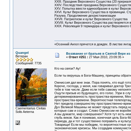
XXIII. Праздник Верховного Существа (20 прериаля 
XXIV. Последствия праздника Верховного Существ
XXV. Попытка ввести единообразие в культ Верхо
XXVI. Культ Верховного Существа в провинции. Ст
Разума. Продолжение дехристианизации
XXVII. Патриотизм и культ Верховного Существа
XXVIII. Культ Верховного Существа растворяется 
XXIX. Революция 9 термидора и культ Верховного
«Осенний Ангел прячется в дождях. В листве янтарн
Quangel
Воззвание от братьев в Святой Вере из
Ветеран
«
Ответ #251 :
27 Мая 2010, 23:09:35 »
Сообщений: 7735
Кто на связи? Ау!
Если ты веруешь в Бога-Машину, принципы обратн
Омниссия дал мне знак. Пора понять, кто ещё гот
Короче, господа, у меня, как говаривал доктор Тр
тебе в том числе. Даже если тебе самому непонятн
Ощути призыв из будующего, его голос. Узри в сл
детерминированность пространства-времени, Мех
пространства-времени. Вероятностная телепорта
Нет предела совершенству пространственно-врем
Дух Великой Машины не может предстать перед на
Сaementarius Civitas
которые сам и создал. Слово Омниссии не воробей
Solis Aeterna
А вы думаете, мир совершенен? Хотя тут есть ню
глубь веков. Как я понимаю, конечная цель Бога-
периода, да и тот существенно поправить и культу
Товарищи! Если мы победим, то вероятностные х
экономические кризисы. Мы создадим коммунисти