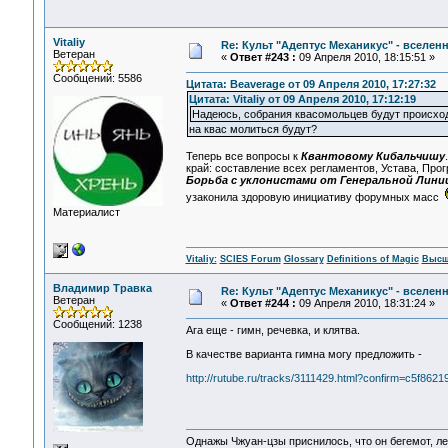
Vitaliy
Re: Культ "Адептус Механикус" - вселен
Ветеран
«
Ответ #243 :
09 Апреля 2010, 18:15:51 »
Сообщений: 5586
Цитата: Beaverage от 09 Апреля 2010, 17:27:32
Цитата: Vitaliy от 09 Апреля 2010, 17:12:19
Надеюсь, собрания квасомольцев будут происход
на квас молиться будут?
Теперь все вопросы к
Квантовому Кибальчишу
край: составление всех регламентов, Устава, Про
Борьба с уклонистами от Генеральной Лини
узаконила здоровую инициативу форумных масс
Материалист
Vitaliy:
SCIES Forum
Glossary
Definitions of Magic
Высш
Владимир Травка
Re: Культ "Адептус Механикус" - вселен
Ветеран
«
Ответ #244 :
09 Апреля 2010, 18:31:24 »
Сообщений: 1238
Ага еще - гимн, речевка, и клятва.
В качестве варианта гимна могу предложить -
http://rutube.ru/tracks/3111429.html?confirm=c5f
Однажы Чжуан-цзы приснилось, что он бегемот, л