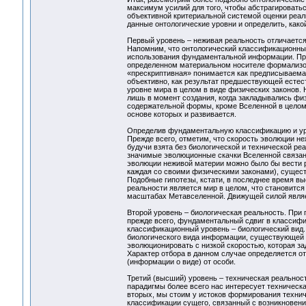
максимум усилий для того, чтобы абстрагироватьс
объективной критериальной системой оценки реаль
данные онтологические уровни и определить, како
Первый уровень – неживая реальность отличается
Напомним, что онтологический классификационный
использования фундаментальной информации. Пр
определенном материальном носителе формализов
«прескриптивная» понимается как предписываемая,
объективно, как результат предшествующей естест
уровне мира в целом в виде физических законов. 
лишь в момент создания, когда закладывались физ
содержательной формы, кроме Вселенной в целом,
основе которых и развивается.
Определив фундаментальную классификацию и уро
Прежде всего, отметим, что скорость эволюции н
будучи взята без биологической и технической ре
значимые эволюционные скачки Вселенной связан
эволюции неживой материи можно было бы вести 
каждая со своими физическими законами), сущест
Подобные гипотезы, кстати, в последнее время 
реальности является мир в целом, что становится
масштабах Метавселенной. Движущей силой являе
Второй уровень – биологическая реальность. При
прежде всего, фундаментальный сдвиг в классифи
классификационный уровень – биологический вид.
биологического вида информации, существующей в 
эволюционировать с низкой скоростью, которая з
Характер отбора в данном случае определяется от
(информации о виде) от особи.
Третий (высший) уровень – техническая реальнос
парадигмы более всего нас интересует техническа
вторых, мы стоим у истоков формирования технич
классификации сущего, связанный с возникновени