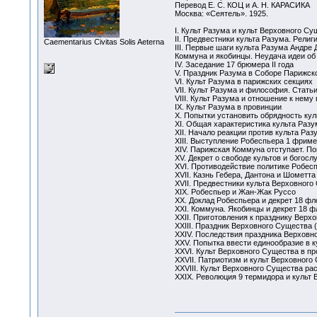
Перевод Е. С. КОЦ и А. Н. КАРАСИКА
Москва: «Сеятель». 1925.
I. Культ Разума и культ Верховного С
II. Предвестники культа Разума. Рели
Сaementarius Civitas Solis Aeterna
III. Первые шаги культа Разума Андр
Коммуна и якобинцы. Неудача идеи об 
IV. Заседание 17 брюмера II года
V. Праздник Разума в Соборе Парижск
VI. Культ Разума в парижских секциях
VII. Культ Разума и философия. Стать
VIII. Культ Разума и отношение к нем
IX. Культ Разума в провинции
X. Попытки установить обрядность кул
XI. Общая характеристика культа Разу
XII. Начало реакции против культа Раз
XIII. Выступление Робеспьера 1 фример
XIV. Парижская Коммуна отступает. П
XV. Декрет о свободе культов и богосл
XVI. Противодействие политике Робес
XVII. Казнь Гебера, Дантона и Шометта
XVII. Предвестники культа Верховного
XIX. Робеспьер и Жан-Жак Руссо
ХХ. Доклад Робеспьера и декрет 18 фл
XXI. Коммуна. Якобинцы и декрет 18 
XXII. Приготовления к празднику Верх
XXIII. Праздник Верховного Существа (2
XXIV. Последствия праздника Верховн
XXV. Попытка ввести единообразие в 
XXVI. Культ Верховного Существа в пр
XXVII. Патриотизм и культ Верховного
XXVIII. Культ Верховного Существа ра
XXIX. Революция 9 термидора и культ