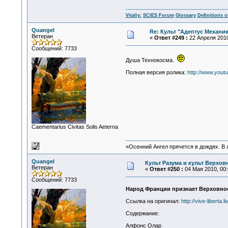
Vitaliy:
SCIES Forum
Glossary
Definitions o
Quangel
Re: Культ "Адептус Механик
Ветеран
«
Ответ #249 :
22 Апреля 2010
Сообщений: 7733
Душа Технокосма.
Полная версия ролика:
http://www.you
Сaementarius Civitas Solis Aeterna
«Осенний Ангел прячется в дождях. В л
Quangel
Культ Разума и культ Верхо
Ветеран
«
Ответ #250 :
04 Мая 2010, 00:
Сообщений: 7733
Народ Франции признает Верховное
Ссылка на оригинал:
http://vive-liberta.
Содержание:
Алфонс Олар