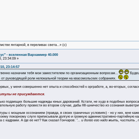
истве янтарной, в переливах света...» (c)
ус" - вселенная Вархаммер 40.000
, 23:34:09 »
10, 23:14:57
твенно назначим тебя мои заместителем по организационным вопросам...
Будеш
в от руководящей роли нелокальной теории на квасомольских собраниях.
первых, у меня совершенно нет опыта и способностей к оргработе, а, во-вторых, согл
титулы не присуждаются
.
олько подающих большие надежды юных дарований. Кстати, не худо в подобных вопроса
ательную работу провести во втором случае, дабы КК-шничество из сознания выветри
уры с мощным осознанием (правда, в своих граничных условиях) - но у них, мне кажет
твоему покорному слуге приписывали долгую и громкую административно-партийную карьер
 с кадрами. А где ее нет? Как сказал Гончаров:
"... и долго его надо мыть, чистить 