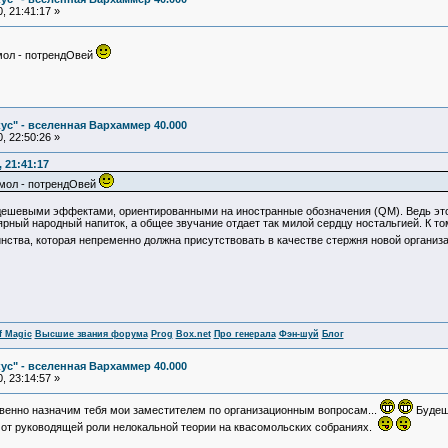
, 21:41:17 »
мол - потрендОвей
ус" - вселенная Вархаммер 40.000
, 22:50:26 »
 21:41:17
мол - потрендОвей
 дешевыми эффектами, ориентированными на иностранные обозначения (QM). Ведь это я
ный народный напиток, а общее звучание отдает так милой сердцу ностальгией. К то
нства, которая непременно должна присутствовать в качестве стержня новой органи
f Magic
Высшие звания форума
Prog
Box.net
Про генерала
Фэн-шуй
Блог
ус" - вселенная Вархаммер 40.000
, 23:14:57 »
венно назначим тебя мои заместителем по организационным вопросам...
Будешь
в от руководящей роли нелокальной теории на квасомольских собраниях.