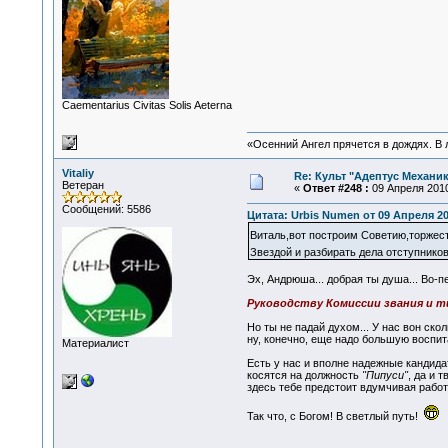
Сaementarius Civitas Solis Aeterna
«Осенний Ангел прячется в дождях. В л
Vitaliy
Re: Культ "Адептус Механик
Ветеран
«
Ответ #248 :
09 Апреля 2010
Сообщений: 5586
Цитата: Urbis Numen от 09 Апреля 20
Виталь,вот построим Советию,торжес
Звездой и разбирать дела отступнико
Эх, Андрюша... добрая ты душа... Во-
Руководству Комиссии звания и 
Но ты не падай духом... У нас вон ск
ну, конечно, еще надо большую воспит
Материалист
Есть у нас и вполне надежные кандидат
косятся на должность
"Пипуси"
, да и 
здесь тебе предстоит вдумчивая работа
Так что, с Богом! В светлый путь!