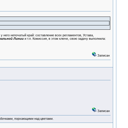
у него непочатый край: составление всех регламентов, Устава,
ральной Линии
и т.п. Комиссия, в этом ключе, свою задачу выполнила:
Записан
Записан
абочками, порхающими над цветами.