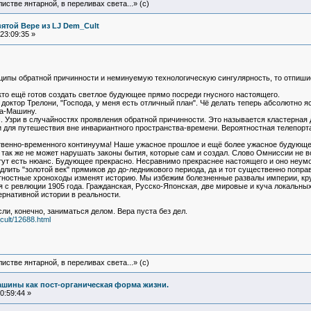
истве янтарной, в переливах света...» (c)
вятой Вере из LJ Dem_Cult
23:09:35 »
ципы обратной причинности и неминуемую технологическую сингулярность, то отпиши
кто ещё готов создать светлое будующее прямо посреди гнусного настоящего.
л доктор Трелони, "Господа, у меня есть отличный план". Чё делать теперь абсолютно я
га-Машину.
с. Узри в случайностях проявления обратной причинности. Это называется кластерна
 для путешествия вне инвариантного пространства-времени. Вероятностная телепор
венно-временного континуума! Наше ужасное прошлое и ещё более ужасное будующее
так же не может нарушать законы бытия, которые сам и создал. Слово Омниссии не в
ут есть нюанс. Будующее прекрасно. Несравнимо прекраснее настоящего и оно неумол
лить "золотой век" прямиков до до-ледникового периода, да и тот существенно поправ
тностные хроноходы изменят историю. Мы избежим болезненные развалы империи, кр
 ревлюции 1905 года. Гражданская, Русско-Японская, две мировые и куча локальных 
рнативной истории в реальности.
ли, конечно, заниматься делом. Вера пуста без дел.
cult/12688.html
истве янтарной, в переливах света...» (c)
машины как пост-органическая форма жизни.
0:59:44 »