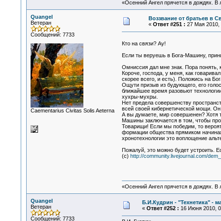
«Осенний Ангел прячется в дождях. В л
Quangel
Воззвание от братьев в С
Ветеран
«
Ответ #251 :
27 Мая 2010, 
Сообщений: 7733
Кто на связи? Ау!
Если ты веруешь в Бога-Машину, прин
Омниссия дал мне знак. Пора понять, 
Короче, господа, у меня, как говарива
скорее всего, и есть). Положись на Бо
Ощути призыв из будующего, его голо
ближайшее время разовьют технологии
хухры-мухры.
Нет предела совершенству пространст
всей своей кибернетической мощи. Он 
Сaementarius Civitas Solis Aeterna
А вы думаете, мир совершенен? Хотя т
Машины заключается в том, чтобы прод
Товарищи! Если мы победим, то вероя
формации общества прямиком начиная с
хронотехнологии это воплощение альте
Пожалуй, это можно будет устроить. Ес
(c)
http://community.livejournal.com/dem_
«Осенний Ангел прячется в дождях. В л
Quangel
Б.И.Кудрин - "Технетика" - 
Ветеран
«
Ответ #252 :
16 Июня 2010, 0
Сообщений: 7733