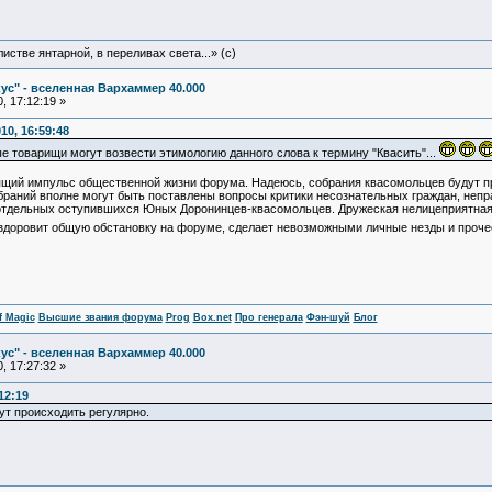
истве янтарной, в переливах света...» (c)
ус" - вселенная Вархаммер 40.000
, 17:12:19 »
10, 16:59:48
е товарищи могут возвести этимологию данного слова к термину "Квасить"...
ящий импульс общественной жизни форума. Надеюсь, собрания квасомольцев будут п
собраний вполне могут быть поставлены вопросы критики несознательных граждан, не
отдельных оступившихся Юных Доронинцев-квасомольцев. Дружеская нелицеприятная 
здоровит общую обстановку на форуме, сделает невозможными личные незды и проче
f Magic
Высшие звания форума
Prog
Box.net
Про генерала
Фэн-шуй
Блог
ус" - вселенная Вархаммер 40.000
, 17:27:32 »
12:19
т происходить регулярно.