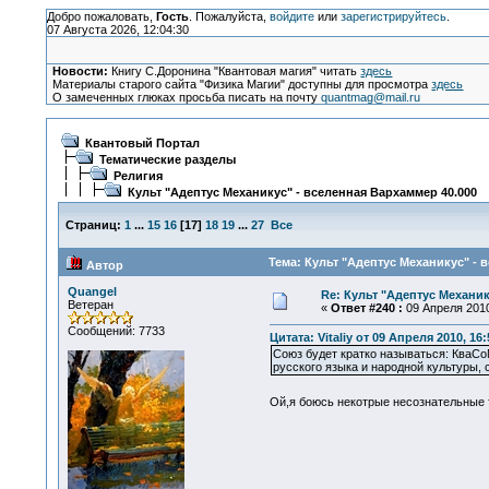
Добро пожаловать,
Гость
. Пожалуйста,
войдите
или
зарегистрируйтесь
.
07 Августа 2026, 12:04:30
Новости:
Книгу С.Доронина "Квантовая магия" читать
здесь
Материалы старого сайта "Физика Магии" доступны для просмотра
здесь
О замеченных глюках просьба писать на почту
quantmag@mail.ru
Квантовый Портал
Тематические разделы
Религия
Культ "Адептус Механикус" - вселенная Вархаммер 40.000
Страниц:
1
...
15
16
[
17
]
18
19
...
27
Все
Тема: Культ "Адептус Механикус" - 
Автор
Quangel
Re: Культ "Адептус Механик
Ветеран
«
Ответ #240 :
09 Апреля 2010
Сообщений: 7733
Цитата: Vitaliy от 09 Апреля 2010, 16:
Союз будет кратко называться: КваСо
русского языка и народной культуры, 
Ой,я боюсь некотрые несознательные т