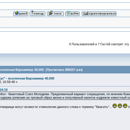
0 Пользователей и 7 Гостей смотрят эту
вселенная Вархаммер 40.000 (Прочитано 989257 раз)
ус" - вселенная Вархаммер 40.000
, 16:59:48 »
54:10
Мол - Квантовый Союз Молодежи. Предложенный вариант сокращения, по мнению Комис
содержа аллюзию на трезвый образ жизни и популярный напиток издревле известный на
оварищи могут возвести этимологию данного слова к термину "Квасить"...
И