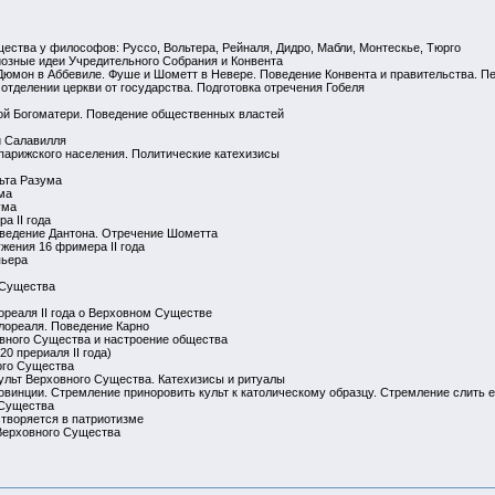
ущества у философов: Руссо, Вольтера, Рейналя, Дидро, Мабли, Монтескье, Тюрго
гиозные идеи Учредительного Собрания и Конвента
е Дюмон в Аббевиле. Фуше и Шометт в Невере. Поведение Конвента и правительства. 
отделении церкви от государства. Подготовка отречения Гобеля
ой Богоматери. Поведение общественных властей
и Салавилля
у парижского населения. Политические катехизисы
ьта Разума
ма
ума
а II года
оведение Дантона. Отречение Шометта
ужения 16 фримера II года
пьера
 Существа
ореаля II года о Верховном Существе
флореаля. Поведение Карно
овного Существа и настроение общества
0 прериаля II года)
ого Существа
культ Верховного Существа. Катехизисы и ритуалы
овинции. Стремление приноровить культ к католическому образцу. Стремление слить 
 Существа
створяется в патриотизме
 Верховного Существа