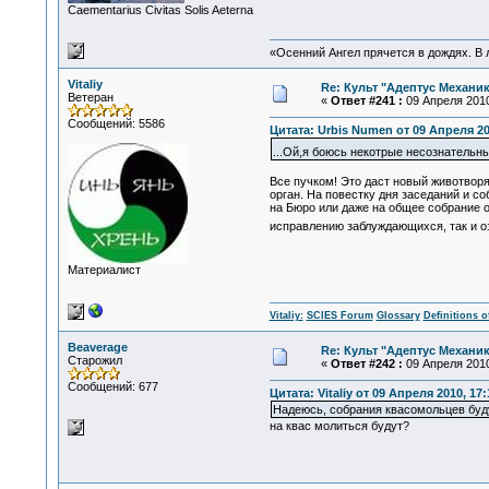
Сaementarius Civitas Solis Aeterna
«Осенний Ангел прячется в дождях. В л
Vitaliy
Re: Культ "Адептус Механик
Ветеран
«
Ответ #241 :
09 Апреля 2010
Сообщений: 5586
Цитата: Urbis Numen от 09 Апреля 20
...Ой,я боюсь некотрые несознательны
Все пучком! Это даст новый животвор
орган. На повестку дня заседаний и 
на Бюро или даже на общее собрание 
исправлению заблуждающихся, так и о
Материалист
Vitaliy:
SCIES Forum
Glossary
Definitions o
Beaverage
Re: Культ "Адептус Механик
Старожил
«
Ответ #242 :
09 Апреля 2010
Сообщений: 677
Цитата: Vitaliy от 09 Апреля 2010, 17:
Надеюсь, собрания квасомольцев буду
на квас молиться будут?