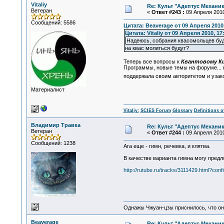
Vitaliy
Re: Культ "Адептус Механик
Ветеран
«
Ответ #243 :
09 Апреля 2010
Сообщений: 5586
Цитата: Beaverage от 09 Апреля 2010,
Цитата: Vitaliy от 09 Апреля 2010, 17
Надеюсь, собрания квасомольцев буд
на квас молиться будут?
Теперь все вопросы к
Квантовому К
Программы, новые темы на форуме...
поддержала своим авторитетом и уза
Материалист
Vitaliy:
SCIES Forum
Glossary
Definitions o
Владимир Травка
Re: Культ "Адептус Механик
Ветеран
«
Ответ #244 :
09 Апреля 2010
Сообщений: 1238
Ага еще - гимн, речевка, и клятва.
В качестве варианта гимна могу предл
http://rutube.ru/tracks/3111429.html
Однажы Чжуан-цзы приснилось, что он
Beaverage
Re: Культ "Адептус Механик