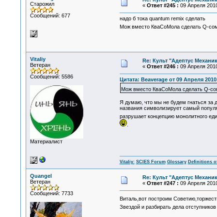
Старожил
«
Ответ #245 :
09 Апреля 2010
Сообщений: 677
надо б тока quantum remix сделать
Мож вместо КваСоМола сделать Q-со
Vitaliy
Re: Культ "Адептус Механик
Ветеран
«
Ответ #246 :
09 Апреля 2010
Сообщений: 5586
Цитата: Beaverage от 09 Апреля 2010,
Мож вместо КваСоМола сделать Q-со
Я думаю, что мы не будем гнаться за
названия символизирует самый популяр
разрушает концепцию монолитного еди
.
Материалист
Vitaliy:
SCIES Forum
Glossary
Definitions o
Quangel
Re: Культ "Адептус Механик
Ветеран
«
Ответ #247 :
09 Апреля 2010
Сообщений: 7733
Виталь,вот построим Советию,торжест
Звездой и разбирать дела отступнико