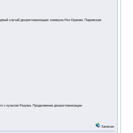
Первый случай дехристианизации: коммуна Риз-Opaнжи. Парижская
его с культом Разума. Продолжение дехристианизации
Записан