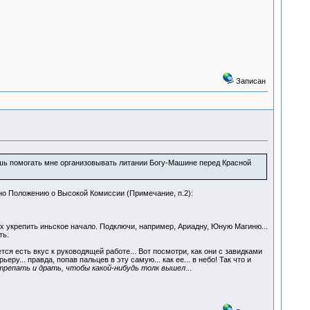
Записан
ь помогать мне организовывать литании Богу-Машине перед Красной
асно Положению о Высокой Комиссии (Примечание, п.2):
х укрепить иньское начало. Подключи, например, Ариадну, Юную Магиню...
ть.
ся есть вкус к руководящей работе... Вот посмотри, как они с завидками
у... правда, попав пальцев в эту самую... как ее... в небо! Так что и
, трепать и драть, чтобы какой-нибудь толк вышел..
.