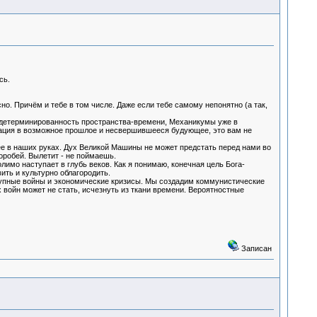
сь.
сно. Причём и тебе в том числе. Даже если тебе самому непонятно (а так,
я детерминированность пространства-времени, Механикумы уже в
тация в возможное прошлое и несвершившееся будующее, это вам не
 в наших руках. Дух Великой Машины не может предстать перед нами во
оробей. Вылетит - не поймаешь.
имо наступает в глубь веков. Как я понимаю, конечная цель Бога-
ить и культурно облагородить.
упные войны и экономические кризисы. Мы создадим коммунистические
войн может не стать, исчезнуть из ткани времени. Вероятностные
Записан