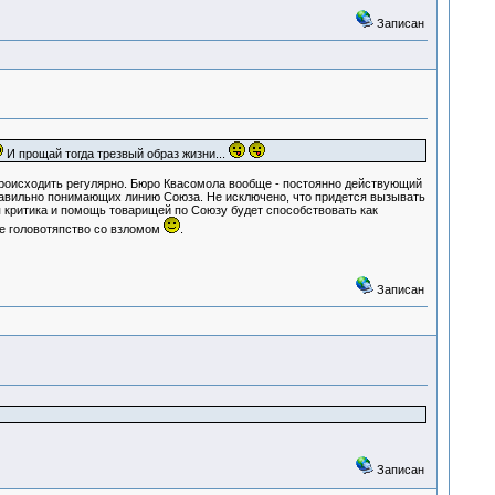
Записан
И прощай тогда трезвый образ жизни...
роисходить регулярно. Бюро Квасомола вообще - постоянно действующий
правильно понимающих линию Союза. Не исключено, что придется вызывать
критика и помощь товарищей по Союзу будет способствовать как
е головотяпство со взломом
.
Записан
Записан