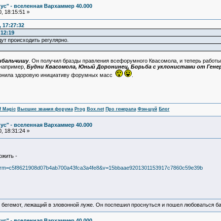
ус" - вселенная Вархаммер 40.000
, 18:15:51 »
 17:27:32
:12:19
ут происходить регулярно.
ибальчишу
. Он получил бразды правления всефорумного Квасомола, и теперь работы 
 например,
Будни Квасомола, Юный Доронинец, Борьба с уклонистами от Гене
конила здоровую инициативу форумных масс
.
f Magic
Высшие звания форума
Prog
Box.net
Про генерала
Фэн-шуй
Блог
ус" - вселенная Вархаммер 40.000
, 18:31:24 »
ожить -
?confirm=c5f8621908d07b4ab700a43fca3a4fe8&v=15bbaae9201301153917c7860c59e39b
 бегемот, лежащий в зловонной луже. Он поспешил проснуться и пошел любоваться б
ус" - вселенная Вархаммер 40.000