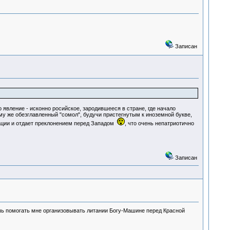
Записан
вление - исконно росийское, зародившееся в стране, где начало
му же обезглавленный "сомол", будучи пристегнутым к иноземной букве,
зации и отдает преклонением перед Западом
, что очень непатриотично
Записан
 помогать мне организовывать литании Богу-Машине перед Красной