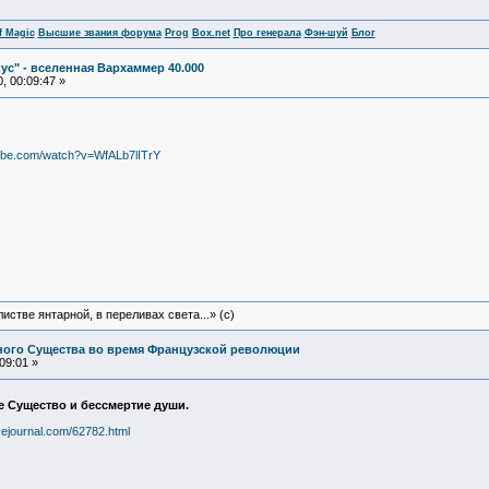
f Magic
Высшие звания форума
Prog
Box.net
Про генерала
Фэн-шуй
Блог
ус" - вселенная Вархаммер 40.000
, 00:09:47 »
tube.com/watch?v=WfALb7lITrY
истве янтарной, в переливах света...» (c)
вного Существа во время Французской революции
09:01 »
 Существо и бессмертие души.
livejournal.com/62782.html