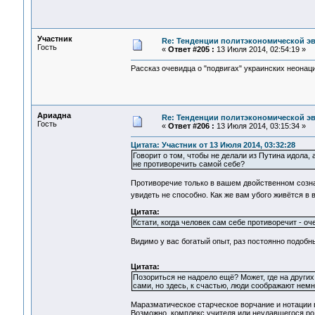
Участник
Re: Тенденции политэкономической э
Гость
«
Ответ #205 :
13 Июля 2014, 02:54:19 »
Рассказ очевидца о "подвигах" украинских неонац
Ариадна
Re: Тенденции политэкономической э
Гость
«
Ответ #206 :
13 Июля 2014, 03:15:34 »
Цитата: Участник от 13 Июля 2014, 03:32:28
Говорит о том, чтобы не делали из Путина идола,
не противоречить самой себе?
Противоречие только в вашем двойственном созна
увидеть не способно. Как же вам убого живётся 
Цитата:
Кстати, когда человек сам себе противоречит - оч
Видимо у вас богатый опыт, раз постоянно подобн
Цитата:
Позориться не надоело ещё? Может, где на других
сами, но здесь, к счастью, люди соображают немно
Маразматическое старческое ворчание и нотации 
Возможно, комплекс учителя или неудавшегося ро