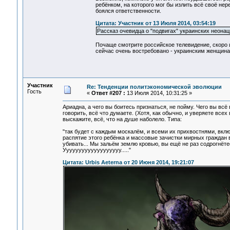
ребёнком, на которого мог бы излить всё своё не
боялся ответственности.
Цитата: Участник от 13 Июля 2014, 03:54:19
Рассказ очевидца о "подвигах" украинских неона
Почаще смотрите российское телевидение, скоро и
сейчас очень востребовано - украинским женщина
Участник
Re: Тенденции политэкономической эволюции
Гость
«
Ответ #207 :
13 Июля 2014, 10:31:25 »
Ариадна, а чего вы боитесь признаться, не пойму. Чего вы вс
говорить, всё что думаете. (Хотя, как обычно, и уверяете всех
выскажите, всё, что на душе наболело. Типа:
"так будет с каждым москалём, и всеми их прихвостнями, вкл
распятие этого ребёнка и массовые зачистки мирных граждан в
убивать... Мы зальём землю кровью, вы ещё не раз содрогнёте
Ууууууууууууууууууу....."
Цитата: Urbis Aeterna от 20 Июня 2014, 19:21:07