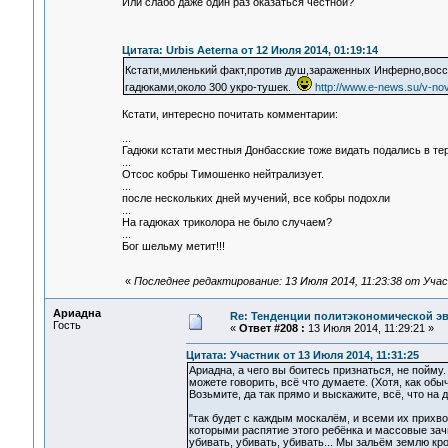
Или слабо даже один раз оказаться честной?
Цитата: Urbis Aeterna от 12 Июля 2014, 01:19:14
Кстати,миленький факт,против душ,зараженных Инферно,восс
гадюками,около 300 укро-тушек.
http://www.e-news.su/v-nov
Кстати, интересно почитать комментарии:
...
Гадюки кстати местныя Донбасские тоже видать подались в те
...
Отсос кобры Тимошенко нейтрализует.
...
после нескольких дней мучений, все кобры подохли
...
На гадюках триколора не было случаем?
...
Бог шельму метит!!!
«
Последнее редактирование: 13 Июля 2014, 11:23:38 от Уча
Ариадна
Re: Тенденции политэкономической э
Гость
«
Ответ #208 :
13 Июля 2014, 11:29:21 »
Цитата: Участник от 13 Июля 2014, 11:31:25
Ариадна, а чего вы боитесь признаться, не пойму
можете говорить, всё что думаете. (Хотя, как обы
Возьмите, да так прямо и выскажите, всё, что на 
"так будет с каждым москалём, и всеми их прихв
которыми распятие этого ребёнка и массовые зач
убивать, убивать, убивать... Мы зальём землю кр