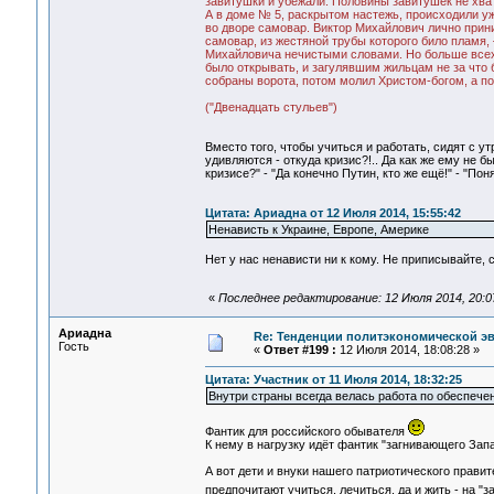
завитушки и убежали. Половины завитушек не хват
А в доме № 5, раскрытом настежь, происходили у
во дворе самовар. Виктор Михайлович лично прини
самовар, из жестяной трубы которого било пламя,
Михайловича нечистыми словами. Но больше всех 
было открывать, и загулявшим жильцам не за что 
собраны ворота, потом молил Христом-богом, а по
("Двенадцать стульев")
Вместо того, чтобы учиться и работать, сидят с у
удивляются - откуда кризис?!.. Да как же ему не бы
кризисе?" - "Да конечно Путин, кто же ещё!" - "По
Цитата: Ариадна от 12 Июля 2014, 15:55:42
Ненависть к Украине, Европе, Америке
Нет у нас ненависти ни к кому. Не приписывайте, 
«
Последнее редактирование: 12 Июля 2014, 20:0
Ариадна
Re: Тенденции политэкономической э
Гость
«
Ответ #199 :
12 Июля 2014, 18:08:28 »
Цитата: Участник от 11 Июля 2014, 18:32:25
Внутри страны всегда велась работа по обеспеч
Фантик для российского обывателя
К нему в нагрузку идёт фантик "загнивающего Зап
А вот дети и внуки нашего патриотического правит
предпочитают учиться, лечиться, да и жить - на 