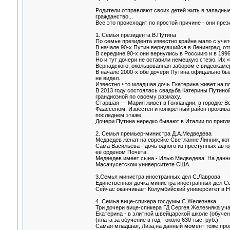
Родители отправляют своих детей жить в западные
гражданство...
Все это происходит по простой причине - они през
1. Семья президента В.Путина
По семье президента известно крайне мало с учет
В начале 90-х Путин вернувшийся в Ленинград, от
В середине 90-х они вернулись в Россиию и в 1996
Но и тут дочери не оставили немецкую стезю. Их 
Вернадского, окольцованная забором с видеокаме
В начале 2000-х обе дочери Путина офицально был
не видел.
Известно что младшая дочь Екатерина живет на по
В 2013 году состоялась свадьба Катерины Путиной
грандиозной по своему размаху.
Старшая — Мария живет в Голландии, в городке Вор
Фаассеном. Известен и конкретный район проживан
последнем этаже.
Дочери Путина нередко бывают в Италии по приг
2. Семья премьер-министра Д.А.Медведева
Медведев женат на еврейке Светланне Линник, ко
Сама Васильева - дочь одного из преступных авто
ее орденом Почета.
Медведев имеет сына - Илью Медведева. На данны
Масачусетском университете США.
3.Семья министра иностранных дел С.Лаврова
Единственная дочка министра иностранных дел Се
Сейчас оканчивает Колумбийский университет в Н
4. Семья вице-спикера госдумы С.Железняка
Три дочери вице-спикера ГД Сергея Железняка уча
Екатерина - в элитной швейцарской школе (обучение
(плата за обучение в год - около 630 тыс. руб.).
Самая младшая, Лиза,на данный момент тоже про