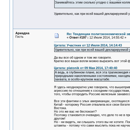
Занимайтесь этим сколько угодно с вашими коллег
Удивительно, как при всей вашей декларируемой ум
Ариадна
Re: Тенденции политэкономической э
Гость
«
Ответ #197 :
12 Июля 2014, 14:55:42 »
Цитата: Участник от 12 Июля 2014, 14:14:43
Удивительно, как при всей вашей декларируемой ум
Да вы все об одном и том же говорите.
Кратко все ваши вопли можно выразить вот этой 
Цитата: platonik от 09 Мая 2014, 17:40:40
А ведь, в глубинном плане, вся эта трагикомеди
природными накопленными состояниями, находящи
захвата, в особо-крупном масштабе.
Я здесь неоднократно уже говорила, что вышепри
агрессию по отношению к соседним государствам, 
того, чтобы отгородить Россию железным занавесо
Все эти фантики о злых американцах, охотящихся 
Китай - которому Россия отвалила все свои бога
Востока.
Но это же вас не беспокоит?
Поэтому становится очевидно, что дело то не в п
другом!
Но - ни видеть, ни слышать этого вы не хотите. П
штампы - потому что сами мыслить пока не научи