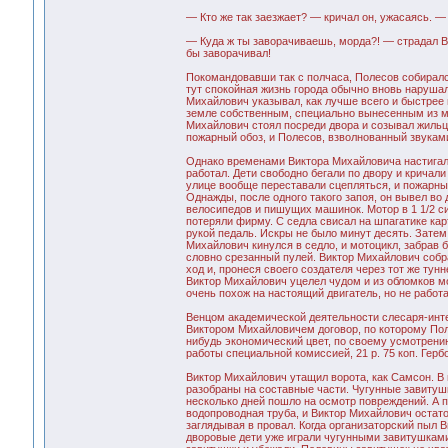
— Кто же так заезжает? — кричал он, ужасаясь. —
— Куда ж ты заворачиваешь, морда?! — страдал В
бы заворачивал!
Покомандовавши так с полчаса, Полесов собиралс
тут спокойная жизнь города обычно вновь нарушал
Михайлович указывал, как лучше всего и быстрее 
земле собственным, специально вынесенным из ма
Михайлович стоял посреди двора и созывал жильц
пожарный обоз, и Полесов, взволнованный звукам
Однако временами Виктора Михайловича настигала
работал. Дети свободно бегали по двору и кричали
улице вообще переставали сцепляться, и пожарны
Однажды, после одного такого запоя, он вывел во 
велосипедов и пишущих машинок. Мотор в 1 1/2 с
потеряли фирму. С седла свисал на шпагатике кар
рукой педаль. Искры не было минут десять. Затем
Михайлович кинулся в седло, и мотоцикл, забрав 
словно срезанный пулей. Виктор Михайлович собра
ход и, пронеся своего создателя через тот же тун
Виктор Михайлович уцелел чудом и из обломков м
очень похож на настоящий двигатель, но не работа
Венцом академической деятельности слесаря-инте
Виктором Михайловичем договор, по которому Пол
нибудь экономический цвет, по своему усмотрению
работы специальной комиссией, 21 р. 75 коп. Гер
Виктор Михайлович утащил ворота, как Самсон. В 
разобраны на составные части. Чугунные завитушк
несколько дней пошло на осмотр повреждений. А 
водопроводная труба, и Виктор Михайлович остато
заглядывая в провал. Когда организаторский пыл В
дворовые дети уже играли чугунными завитушками 