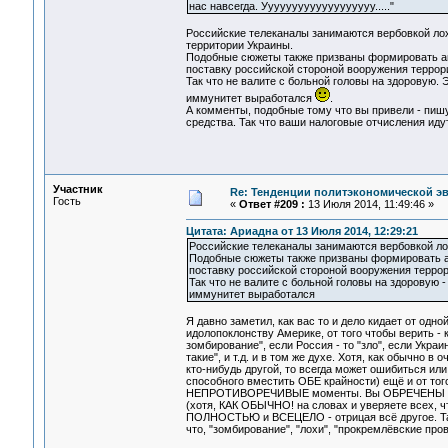
нас навсегда. Ууууууууууууууууууу....."
Российские телеканалы занимаются вербовкой лох
территории Украины.
Подобные сюжеты также призваны формировать аг
поставку российской стороной вооружения террор
Так что не валите с больной головы на здоровую.
иммунитет выработался
.
А комменты, подобные тому что вы привели - пиш
средства. Так что ваши налоговые отчисления идут
Участник
Re: Тенденции политэкономической э
Гость
«
Ответ #209 :
13 Июля 2014, 11:49:46 »
Цитата: Ариадна от 13 Июля 2014, 12:29:21
Российские телеканалы занимаются вербовкой ло
Подобные сюжеты также призваны формировать аг
поставку российской стороной вооружения терро
Так что не валите с больной головы на здоровую 
иммунитет выработался
Я давно заметил, как вас то и дело кидает от одной
идолопоклонству Америке, от того чтобы верить - 
зомбирование", если Россия - то "зло", если Украин
такие", и т.д. и в том же духе. Хотя, как обычно в
кто-нибудь другой, то всегда может ошибиться или 
способного вместить ОБЕ крайности) ещё и от то
НЕПРОТИВОРЕЧИВЫЕ моменты. Вы ОБРЕЧЕНЫ НАУГА
(хотя, КАК ОБЫЧНО! на словах и уверяете всех, 
ПОЛНОСТЬЮ и ВСЕЦЕЛО - отрицая всё другое. Таки
что, "зомбирование", "лохи", "прокремлёвские про