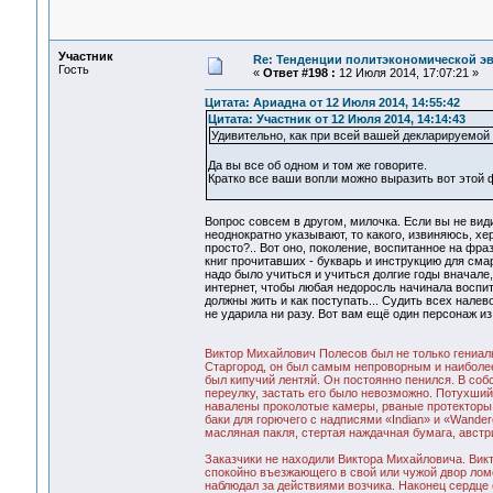
Участник
Re: Тенденции политэкономической э
Гость
«
Ответ #198 :
12 Июля 2014, 17:07:21 »
Цитата: Ариадна от 12 Июля 2014, 14:55:42
Цитата: Участник от 12 Июля 2014, 14:14:43
Удивительно, как при всей вашей декларируемой у
Да вы все об одном и том же говорите.
Кратко все ваши вопли можно выразить вот этой 
Вопрос совсем в другом, милочка. Если вы не вид
неоднократно указывают, то какого, извиняюсь, хе
просто?.. Вот оно, поколение, воспитанное на фра
книг прочитавших - букварь и инструкцию для сма
надо было учиться и учиться долгие годы вначале,
интернет, чтобы любая недоросль начинала воспит
должны жить и как поступать... Судить всех налево
не ударила ни разу. Вот вам ещё один персонаж и
Виктор Михайлович Полесов был не только гениал
Старгород, он был самым непроворным и наиболее
был кипучий лентяй. Он постоянно пенился. В со
переулку, застать его было невозможно. Потухший
навалены проколотые камеры, рваные протекторы 
баки для горючего с надписями «Indian» и «Wande
масляная пакля, стертая наждачная бумага, австр
Заказчики не находили Виктора Михайловича. Викт
спокойно въезжающего в свой или чужой двор ломо
наблюдал за действиями возчика. Наконец сердце 