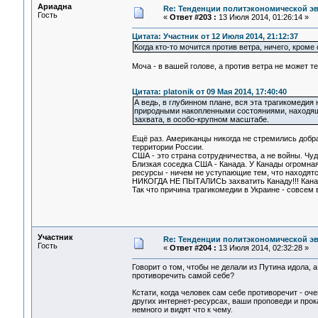
Ариадна
Re: Тенденции политэкономической э
Гость
«
Ответ #203 :
13 Июля 2014, 01:26:14 »
Цитата: Участник от 12 Июля 2014, 21:12:37
Когда кто-то мочится против ветра, ничего, кроме
Моча - в вашей голове, а против ветра не может т
Цитата: platonik от 09 Мая 2014, 17:40:40
А ведь, в глубинном плане, вся эта трагикомеди
природными накопленными состояниями, находящи
захвата, в особо-крупном масштабе.
Ещё раз. Американцы никогда не стремились доб
территории России.
США - это страна сотрудничества, а не войны. Чу
Близкая соседка США - Канада. У Канады огромна
ресурсы - ничем не уступающие тем, что находятся
НИКОГДА НЕ ПЫТАЛИСЬ захватить Канаду!!! Канад
Так что причина трагикомедии в Украине - совсем 
Участник
Re: Тенденции политэкономической э
Гость
«
Ответ #204 :
13 Июля 2014, 02:32:28 »
Говорит о том, чтобы не делали из Путина идола, 
противоречить самой себе?
Кстати, когда человек сам себе противоречит - оче
других интернет-ресурсах, ваши проповеди и прока
немного и видят что к чему.