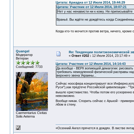
Цитата: Ариадна от 12 Июля 2014, 19:44:29
Цитата: Участник от 12 Июля 2014, 18:07:21
Нет у нас ненависти ни к кому. Не приписывайте
Враньё. Вы ждёте не дождётесь когда Соединённы
Когда кто-то мочится против ветра, ничего, кроме 
Quangel
Re: Тенденции политэкономической э
Модератор
«
Ответ #202 :
12 Июля 2014, 23:17:49 »
Ветеран
Цитата: Участник от 12 Июля 2014, 14:14:43
Сообщений: 7733
Да вообще - ВЕРХ вопиющей демагогии: рисовать н
требовать немедленной физической расправы над
верхнего звена Украины...
Сейчас ноосфера концентрирует все Инферно,котр
Руси"),как предтече Российской цивилизации - "Тр
вышло христианство. Чтобы потом его ускоренно
невозможно.
Вообще никак. Спорить сейчас с Арькой - пример
лбом в стену.
Сaementarius Civitas
Solis Aeterna
«Осенний Ангел прячется в дождях. В листве янтарн