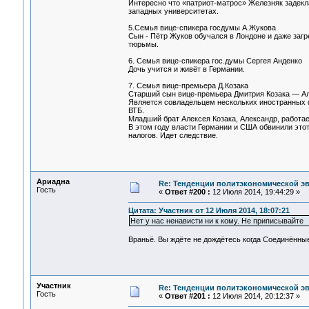
Интересно что «патриот-матрос» Железняк задеклар
западных университетах.
5.Семья вице-спикера госдумы А.Жукова
Сын - Пётр Жуков обучался в Лондоне и даже заг
тюрьмы.
6. Семья вице-спикера гос.думы Сергея Анденко
Дочь учится и живёт в Германии.
7. Семья вице-премьера Д.Козака
Старший сын вице-премьера Дмитрия Козака — Ал
Является совладельцем нескольких иностранных ф
ВТБ.
Младший брат Алексея Козака, Александр, работает 
В этом году власти Германии и США обвинили этот
налогов. Идет следствие.
Ариадна
Re: Тенденции политэкономической э
Гость
«
Ответ #200 :
12 Июля 2014, 19:44:29 »
Цитата: Участник от 12 Июля 2014, 18:07:21
Нет у нас ненависти ни к кому. Не приписывайте
Враньё. Вы ждёте не дождётесь когда Соединённы
Участник
Re: Тенденции политэкономической э
Гость
«
Ответ #201 :
12 Июля 2014, 20:12:37 »