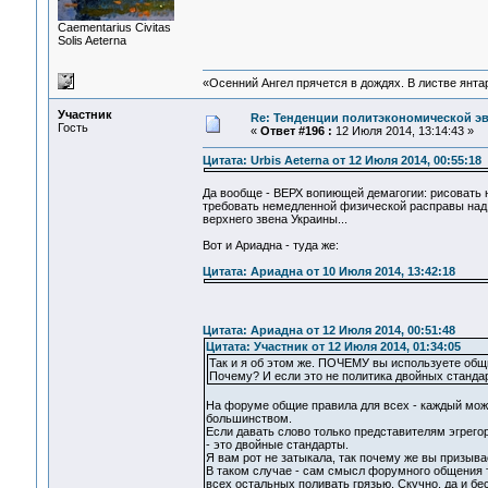
Сaementarius Civitas
Solis Aeterna
«Осенний Ангел прячется в дождях. В листве янтарн
Участник
Re: Тенденции политэкономической э
Гость
«
Ответ #196 :
12 Июля 2014, 13:14:43 »
Цитата: Urbis Aeterna от 12 Июля 2014, 00:55:18
Да вообще - ВЕРХ вопиющей демагогии: рисовать на
требовать немедленной физической расправы над 
верхнего звена Украины...
Вот и Ариадна - туда же:
Цитата: Ариадна от 10 Июля 2014, 13:42:18
Цитата: Ариадна от 12 Июля 2014, 00:51:48
Цитата: Участник от 12 Июля 2014, 01:34:05
Так и я об этом же. ПОЧЕМУ вы используете общи
Почему? И если это не политика двойных стандарто
На форуме общие правила для всех - каждый мож
большинством.
Если давать слово только представителям эгрего
- это двойные стандарты.
Я вам рот не затыкала, так почему же вы призыва
В таком случае - сам смысл форумного общения те
всех остальных поливать грязью. Скучно, да и бе