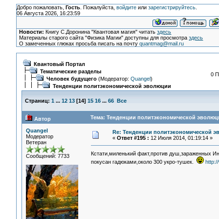
Добро пожаловать,
Гость
. Пожалуйста,
войдите
или
зарегистрируйтесь
.
06 Августа 2026, 16:23:59
Новости:
Книгу С.Доронина "Квантовая магия" читать
здесь
Материалы старого сайта "Физика Магии" доступны для просмотра
здесь
О замеченных глюках просьба писать на почту
quantmag@mail.ru
Квантовый Портал
Тематические разделы
0 П
Человек будущего
(Модератор:
Quangel
)
Тенденции политэкономической эволюции
Страниц:
1
...
12
13
[
14
]
15
16
...
66
Все
Тема: Тенденции политэкономической эволюци
Автор
Quangel
Re: Тенденции политэкономической э
Модератор
«
Ответ #195 :
12 Июля 2014, 01:19:14 »
Ветеран
Кстати,миленький факт,против душ,зараженных И
Сообщений: 7733
покусан гадюками,около 300 укро-тушек.
http: