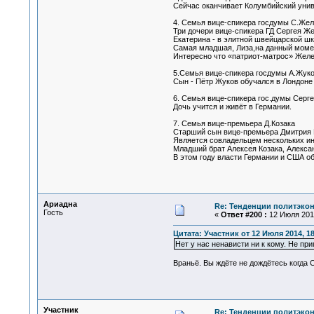
Сейчас оканчивает Колумбийский унив
4. Семья вице-спикера госдумы С.Жел
Три дочери вице-спикера ГД Сергея Же
Екатерина - в элитной швейцарской школ
Самая младшая, Лиза,на данный момен
Интересно что «патриот-матрос» Желез
5.Семья вице-спикера госдумы А.Жук
Сын - Пётр Жуков обучался в Лондоне
6. Семья вице-спикера гос.думы Серг
Дочь учится и живёт в Германии.
7. Семья вице-премьера Д.Козака
Старший сын вице-премьера Дмитрия К
Является совладельцем нескольких ин
Младший брат Алексея Козака, Александ
В этом году власти Германии и США об
Ариадна
Re: Тенденции политэко
Гость
«
Ответ #200 :
12 Июля 2014
Цитата: Участник от 12 Июля 2014, 18
Нет у нас ненависти ни к кому. Не пр
Враньё. Вы ждёте не дождётесь когда
Участник
Re: Тенденции политэко