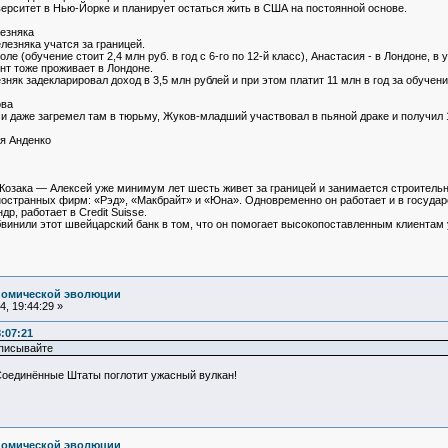
ерситет в Нью-Йорке и планирует остаться жить в США на постоянной основе.
езняка
лезняка учатся за границей.
е (обучение стоит 2,4 млн руб. в год с 6-го по 12-й класс), Анастасия - в Лондоне, в у
т тоже проживает в Лондоне.
няк задекларировал доход в 3,5 млн рублей и при этом платит 11 млн в год за обучен
ова
 и даже загремел там в тюрьму, Жуков-младший участвовал в пьяной драке и получил
ея Анденко
озака — Алексей уже минимум лет шесть живет за границей и занимается строитель
остранных фирм: «Рэд», «Макбрайт» и «Юна». Одновременно он работает и в государ
р, работает в Credit Suisse.
винили этот швейцарский банк в том, что он помогает высокопоставленным клиентам у
номической эволюции
, 19:44:29 »
:07:21
иписывайте
 Соединённые Штаты поглотит ужасный вулкан!
номической эволюции