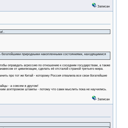
Записан
!..
деть богатейшими природными накопленными состояниями, находящимися
тобы оправдать агрессию по отношению к соседним государствам, а также
навесом от цивилизации, сделать её отсталой страной третьего мира.
нить про тот же Китай - которому Россия отвалила все свои богатейшие
айцы - а совсем в другом!
ийским агитпромом штампы - потому что сами мыслить пока не научились.
Записан