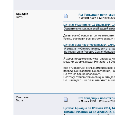
Ариадна
Re: Тенденции политэко
Гость
«
Ответ #197 :
12 Июля 2014
Цитата: Участник от 12 Июля 2014, 14
Удивительно, как при всей вашей декл
Да вы все об одном и том же говорите.
Кратко все ваши вопли можно выразить
Цитата: platonik от 09 Мая 2014, 17:4
А ведь, в глубинном плане, вся эта 
на территории России. Самая банальн
Я здесь неоднократно уже говорила, ч
к самим американцам. Ненависть к Укр
Все эти фантики о злых американцах, 
природные накопленные состояния, на
Но это же вас не беспокоит?
Поэтому становится очевидно, что дел
Но - ни видеть, ни слышать этого вы 
Участник
Re: Тенденции политэко
Гость
«
Ответ #198 :
12 Июля 2014
Цитата: Ариадна от 12 Июля 2014, 14
Цитата: Участник от 12 Июля 2014, 1