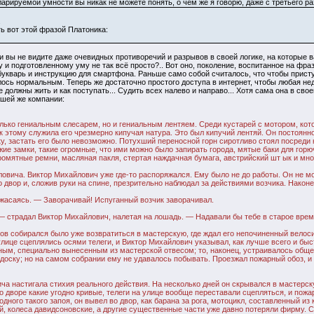
арируемой умности вы никак не можете понять, о чём же я говорю, даже с третьего раз
.
ь вот этой фразой Платоника:
и вы не видите даже очевидных противоречий и разрывов в своей логике, на которые в
у и подготовленному уму не так всё просто?.. Вот оно, поколение, воспитанное на фра
 букварь и инструкцию для смартфона. Раньше само собой считалось, что чтобы присту
алось нормальным. Теперь же достаточно простого доступа в интернет, чтобы любая не
должны жить и как поступать... Судить всех налево и направо... Хотя сама она в свое
ашей же компании:
лько гениальным слесарем, но и гениальным лентяем. Среди кустарей с мотором, ко
 этому служила его чрезмерно кипучая натура. Это был кипучий лентяй. Он постоянн
, застать его было невозможно. Потухший переносной горн сиротливо стоял посреди 
ие замки, такие огромные, что ими можно было запирать города, мятые баки для горюч
омятные ремни, масляная пакля, стертая наждачная бумага, австрийский шт ык и множ
овича. Виктор Михайлович уже где-то распоряжался. Ему было не до работы. Он не м
 двор и, сложив руки на спине, презрительно наблюдал за действиями возчика. Наконе
ужасаясь. — Заворачивай! Испуганный возчик заворачивал.
— страдал Виктор Михайлович, налетая на лошадь. — Надавали бы тебе в старое время
ов собирался было уже возвратиться в мастерскую, где ждал его непочиненный велос
лице сцеплялись осями телеги, и Виктор Михайлович указывал, как лучше всего и быс
ным, специально вынесенным из мастерской отвесом; то, наконец, устраивалось обще
доску; но на самом собрании ему не удавалось побывать. Проезжал пожарный обоз, 
 настигала стихия реального действия. На несколько дней он скрывался в мастерскую
 дворе какие угодно кривые, телеги на улице вообще переставали сцепляться, и пожа
дного такого запоя, он вывел во двор, как барана за рога, мотоцикл, составленный и
й, колеса давидсоновские, а другие существенные части уже давно потеряли фирму. С