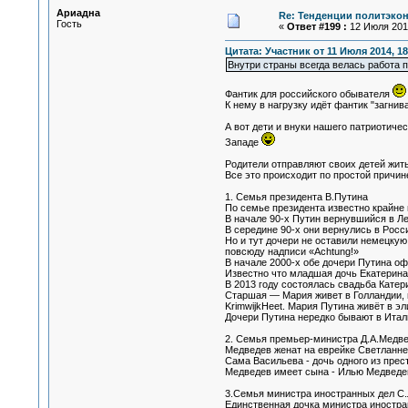
Ариадна
Re: Тенденции политэко
Гость
«
Ответ #199 :
12 Июля 2014
Цитата: Участник от 11 Июля 2014, 18
Внутри страны всегда велась работа
Фантик для российского обывателя
К нему в нагрузку идёт фантик "загни
А вот дети и внуки нашего патриотичес
Западе
Родители отправляют своих детей жить
Все это происходит по простой причине
1. Семья президента В.Путина
По семье президента известно крайне 
В начале 90-х Путин вернувшийся в Ле
В середине 90-х они вернулись в Росси
Но и тут дочери не оставили немецкую
повсюду надписи «Achtung!»
В начале 2000-х обе дочери Путина оф
Известно что младшая дочь Екатерина 
В 2013 году состоялась свадьба Катер
Старшая — Мария живет в Голландии, в
KrimwijkHeet. Мария Путина живёт в э
Дочери Путина нередко бывают в Итал
2. Семья премьер-министра Д.А.Медв
Медведев женат на еврейке Светланне 
Сама Васильева - дочь одного из прес
Медведев имеет сына - Илью Медведев
3.Семья министра иностранных дел С
Единственная дочка министра иностра