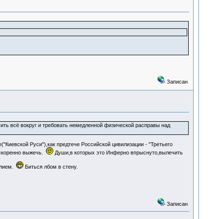
Записан
мить всё вокруг и требовать немедленной физической расправы над
"Киевской Руси"),как предтече Российской цивилизации - "Третьего
ускоренно выжечь.
Души,в которых это Инферно впрыснуто,вылечить
алием.
Биться лбом в стену.
Записан