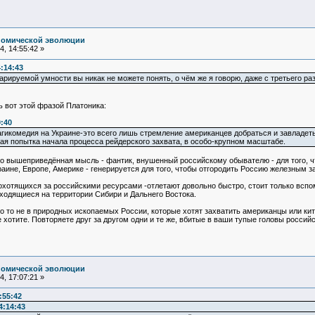
номической эволюции
, 14:55:42 »
:14:43
арируемой умности вы никак не можете понять, о чём же я говорю, даже с третьего раза
 вот этой фразой Платоника:
0:40
трагикомедия на Украине-это всего лишь стремление американцев добраться и завла
ая попытка начала процесса рейдерского захвата, в особо-крупном масштабе.
то вышеприведённая мысль - фантик, внушенный российскому обывателю - для того, ч
аине, Европе, Америке - генерируется для того, чтобы отгородить Россию железным за
охотящихся за российскими ресурсами -отлетают довольно быстро, стоит только вспом
ходящиеся на территории Сибири и Дальнего Востока.
о то не в природных ископаемых России, которые хотят захватить американцы или кит
не хотите. Повторяете друг за другом одни и те же, вбитые в ваши тупые головы росс
номической эволюции
, 17:07:21 »
:55:42
4:14:43