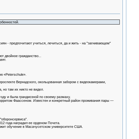
обенностей.
иян - предпочитают учиться, лечиться, да и жить - на "загнивающем"
ют двойное гражданство...
вят.
ю «Peterschule».
проспекте Вернадского, окольцованная забором с видеокамерами,
 но там их никто не видел.
оду и была грандиозной по своему размаху.
 Йорритом Фаассеном. Известен и конкретный район проживания пары —
"оборонсервиса".
12 года наградил ее орденом Почета.
олжит обучение в Масачусетском университете США.