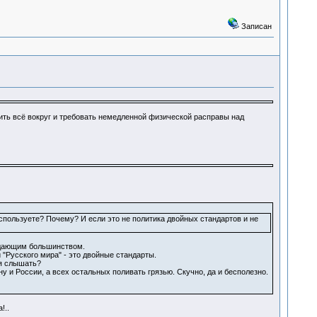
Записан
мить всё вокруг и требовать немедленной физической расправы над
используете? Почему? И если это не политика двойных стандартов и не
ладающим большинством.
"Русского мира" - это двойные стандарты.
ся слышать?
у и России, а всех остальных поливать грязью. Скучно, да и бесполезно.
!..