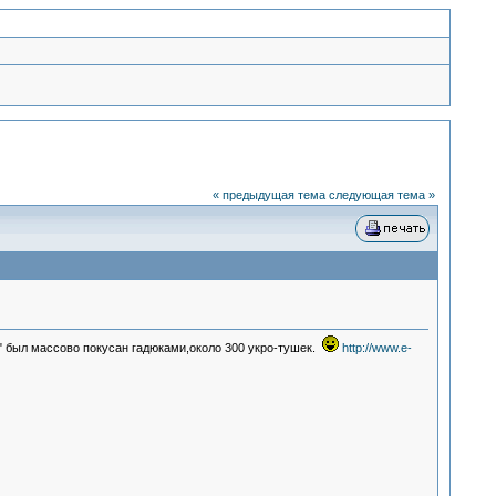
« предыдущая тема
следующая тема »
" был массово покусан гадюками,около 300 укро-тушек.
http://www.e-