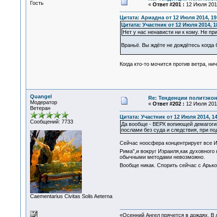
Гость
«
Ответ #201 :
12 Июля 2014
Цитата: Ариадна от 12 Июля 2014, 19
Цитата: Участник от 12 Июля 2014, 1
Нет у нас ненависти ни к кому. Не п
Враньё. Вы ждёте не дождётесь когда
Когда кто-то мочится против ветра, ни
Quangel
Re: Тенденции политэко
Модератор
«
Ответ #202 :
12 Июля 2014
Ветеран
Цитата: Участник от 12 Июля 2014, 14
Сообщений: 7733
Да вообще - ВЕРХ вопиющей демагогии
послами без суда и следствия, при п
Сейчас ноосфера концентрирует все Ин
Рима",и вокруг Израиля,как духовного
обычными методами невозможно.
Вообще никак. Спорить сейчас с Арьк
Сaementarius Civitas Solis Aeterna
«Осенний Ангел прячется в дождях. В л