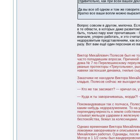
Удивительно, как при всей вашей декл
Да вы все об одном и том же говорите
Кратко все ваши вопли можно выразит
Вопрос совсем в другом, милочка. Есл
в те области, в которых даже развитом
быть, только пару книг прочитавших -
вначале, упорно работать, и это счит
недоразвитым представлениям, как все 
разу. Вот вам ещё один персонаж из в
Виктор Михайлович Полесов был не то
часто попадавшим впросак. Причиной к
дома № 7 по Перелешинскому переулку
рваные протекторы «Треугольник», рыж
навеки заглохшая динамка, гнилые сыр
Заказчики не находили Виктора Михайл
кладью. Полесов сейчас же выходил во
— Кто же так заезжает? — кричал он, 
— Куда ж ты заворачиваешь, морда?! 
Покомандовавши так с полчаса, Полес
каким-нибудь недоразумением. То на у
перпендикулярность к земле собствен
созывал жильцов ударами в железную 
беспокойства, бежал за колесницами.
Однако временами Виктора Михайловича
ломовики заворачивали и описывали во
Михайлович работал. Однажды, после о
Мотор в 1 1/2 силы был вандереровски