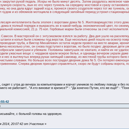
ич закрутил рукой педаль. Искры не было минут десять. Затем раздалось железное ча
безумную скорость, вын ес его через туннель на середину мостовой и сразу остановил
ку, но она дала вдруг задний ход и, пронеся своего создателя через тот же туннель,
 чудом и из обломков мотоцикла в следующий запойный период устроил стационарный 
лесаря-интеллигента была эпопея с воротами дома № 5. Жилтоварищество этого дом
 дома в полный порядок и выкрасить их в какой-нибудь экономический цвет, по свое
циальной комиссией, 21 р. 75 коп. Гербовые марки были отнесены за счет исполнителя
 Самсон. В мастерской он с энтузиазмом взялся за работу. Два дня ушло на расклепк
 штанги и копья были сложены под верстак. Еще несколько дней пошло на осмотр пов
роводная труба, и Виктор Михайлович остаток недели провел на месте аварии, иронич
ича несколько утих, он снова подступил к воротам, но было поздно: дворовые дети у
 побросали завитушки и убежали. Половины завитушек не хватало, и найти их не удало
одили ужасные вещи: с чердаков крали мокрое белье, и однажды вечером украли даж
отя и нес в вытянутых вперед руках кипящий самовар, из жестяной трубы которого било
чистыми словами. Но больше всех пострадал дворник дома № 5. Он потерял еженощны
 гривенники. Сперва дворник приходил справляться, скоро ли будут собраны ворота, 
, сидят с утра до вечера за компьютерами и корчат умников по любому поводу и без пов
кто не работает!.. "А кто виноват в кризисе?" - "Да конечно Путин, кто же ещё!" - "П
:55:42
е
писывайте, с больной головы на здоровую.
 2014, 20:07:42 от Участник
»