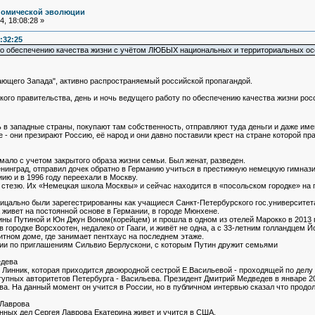
номической эволюции
, 18:08:28 »
:32:25
 по обеспечению качества жизни с учётом ЛЮБЫХ национальных и территориальных ос
вающего Запада", активно распространяемый российской пропагандой.
кого правительства, день и ночь ведущего работу по обеспечению качества жизни росс
 в западные страны, покупают там собственность, отправляют туда деньги и даже име
 - они презирают Россию, её народ и они давно поставили крест на стране которой пра
мало с учетом закрытого образа жизни семьи. Был женат, разведен.
нинград, отправил дочек обратно в Германию учиться в престижную немецкую гимнази
ию и в 1996 году переехали в Москву.
 стезю. Их «Немецкая школа Москвы» и сейчас находится в «посольском городке» на 
ицально были зарегестрированны как учащиеся Санкт-Петербурского гос.университета,
живет на постоянной основе в Германии, в городе Мюнхене.
ины Путиной и Юн Джун Воном(корейцем) и прошла в одном из отелей Марокко в 2013 г
 городке Ворсхоотен, недалеко от Гааги, и живёт не одна, а с 33-летним голландцем
литном доме, где занимает пентхаус на последнем этаже.
ии по приглашениям Сильвио Берлускони, с которым Путин дружит семьями
едева
Линник, которая приходится двоюродной сестрой Е.Васильевой - проходящей по делу 
тупных авторитетов Петербурга - Васильева. Президент Дмитрий Медведев в январе 20
а. На данный момент он учится в России, но в публичном интервью сказал что прод
.Лаврова
нных дел Сергея Лаврова Екатерина живет и учится в США.