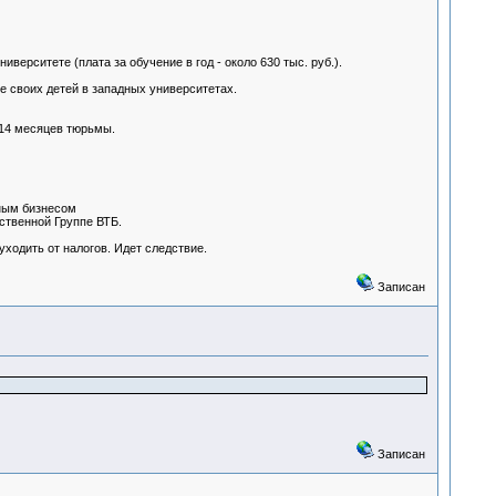
ниверситете (плата за обучение в год - около 630 тыс. руб.).
ие своих детей в западных университетах.
 14 месяцев тюрьмы.
ным бизнесом
ственной Группе ВТБ.
ходить от налогов. Идет следствие.
Записан
Записан