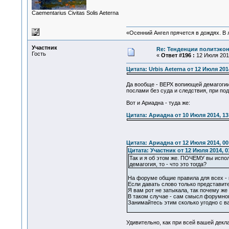
Сaementarius Civitas Solis Aeterna
«Осенний Ангел прячется в дождях. В л
Участник
Re: Тенденции политэко
Гость
«
Ответ #196 :
12 Июля 2014
Цитата: Urbis Aeterna от 12 Июля 201
Да вообще - ВЕРХ вопиющей демагогии:
послами без суда и следствия, при по
Вот и Ариадна - туда же:
Цитата: Ариадна от 10 Июля 2014, 13
Цитата: Ариадна от 12 Июля 2014, 00
Цитата: Участник от 12 Июля 2014, 0
Так и я об этом же. ПОЧЕМУ вы испол
демагогия, то - что это тогда?
На форуме общие правила для всех -
Если давать слово только представит
Я вам рот не затыкала, так почему же
В таком случае - сам смысл форумного
Занимайтесь этим сколько угодно с ва
Удивительно, как при всей вашей декла