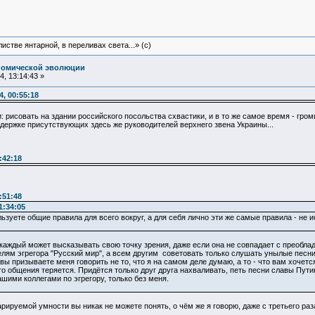
истве янтарной, в переливах света...» (c)
номической эволюции
, 13:14:43 »
4, 00:55:18
 рисовать на здании российского посольства схвастики, и в то же самое время - гро
ддержке присутствующих здесь же руководителей верхнего звена Украины...
:42:18
:51:48
1:34:05
ьзуете общие правила для всего вокруг, а для себя лично эти же самые правила - не 
 каждый может высказывать свою точку зрения, даже если она не совпадает с преоб
елям эгрегора "Русский мир", а всем другим советовать только слушать унылые песни 
 вы призываете меня говорить не то, что я на самом деле думаю, а то - что вам хочет
 общения теряется. Придётся только друг друга нахваливать, петь песни славы Путин
шими коллегами по эгрегору, только без меня.
рируемой умности вы никак не можете понять, о чём же я говорю, даже с третьего раза