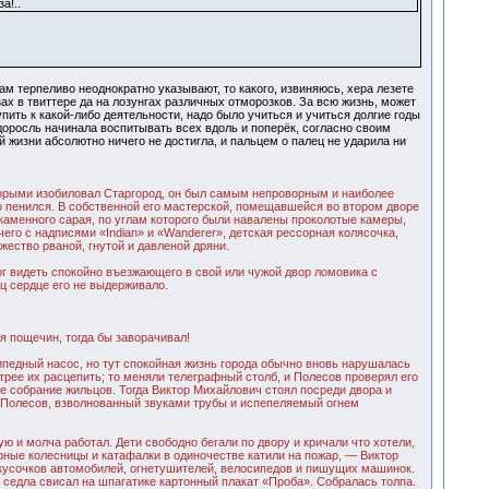
а!..
ам терпеливо неоднократно указывают, то какого, извиняюсь, хера лезете
зах в твиттере да на лозунгах различных отморозков. За всю жизнь, может
пить к какой-либо деятельности, надо было учиться и учиться долгие годы
доросль начинала воспитывать всех вдоль и поперёк, согласно своим
й жизни абсолютно ничего не достигла, и пальцем о палец не ударила ни
торыми изобиловал Старгород, он был самым непроворным и наиболее
о пенился. В собственной его мастерской, помещавшейся во втором дворе
каменного сарая, по углам которого были навалены проколотые камеры,
его с надписями «Indian» и «Wanderer», детская рессорная колясочка,
ество рваной, гнутой и давленой дряни.
ог видеть спокойно въезжающего в свой или чужой двор ломовика с
ц сердце его не выдерживало.
 пощечин, тогда бы заворачивал!
ипедный насос, но тут спокойная жизнь города обычно вновь нарушалась
трее их расцепить; то меняли телеграфный столб, и Полесов проверял его
е собрание жильцов. Тогда Виктор Михайлович стоял посреди двора и
и Полесов, взволнованный звуками трубы и испепеляемый огнем
 и молча работал. Дети свободно бегали по двору и кричали что хотели,
рные колесницы и катафалки в одиночестве катили на пожар, — Виктор
з кусочков автомобилей, огнетушителей, велосипедов и пишущих машинок.
 седла свисал на шпагатике картонный плакат «Проба». Собралась толпа.