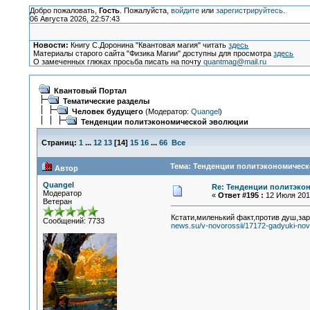
Добро пожаловать,
Гость
. Пожалуйста,
войдите
или
зарегистрируйтесь
.
06 Августа 2026, 22:57:43
Новости:
Книгу С.Доронина "Квантовая магия" читать
здесь
Материалы старого сайта "Физика Магии" доступны для просмотра
здесь
О замеченных глюках просьба писать на почту
quantmag@mail.ru
Квантовый Портал
Тематические разделы
Человек будущего
(Модератор:
Quangel
)
Тенденции политэкономической эволюции
Страниц:
1
...
12
13
[
14
]
15
16
...
66
Все
Тема: Тенденции политэкономическ
Автор
Quangel
Re: Тенденции политэко
Модератор
«
Ответ #195 :
12 Июля 2014
Ветеран
Кстати,миленький факт,против душ,за
Сообщений: 7733
news.su/v-novorossii/17172-gadyuki-novo