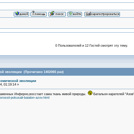
0 Пользователей и 12 Гостей смотрят эту тему.
ой эволюции (Прочитано 1402065 раз)
номической эволюции
, 01:19:14 »
раженных Инферно,восстает сама ткань живой природы.
Батальон карателей "Азов
rossii-pokusali-batalon-azov.html