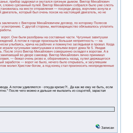
вканье, прибор задрожал и окутался грязным дымом. Виктор Михайлович
ся, словно срезанный пулей. Виктор Михайлович собрался было уже слезть
 остановилась на месте отправления — посреди двора, ворчливо ахнула и
двигатель, который был очень похож на настоящий двигатель, но не
а заключило с Виктором Михайловичем договор, по которому Полесов
му усмотрению. С другой стороны, жилтоварищество обязывалось уплатить
 работы.
у ворот. Они были разобраны на составные части. Чугунные завитушки
реждений. А потом в городе произошла большая неприятность — на
ески улыбаясь, крича на рабочих и поминутно заглядывая в провал. Когда
же играли чугунными завитушками и копьями ворот дома № 5. Увидав
сь. После этого Виктор Михайлович совершенно охладел к воротам. А в
е закипающий во дворе самовар. Виктор Михайлович лично принимал
 пламя, — бежал очень резво и, оборачиваясь назад, хулил держащегося
й заработок — ворот не было, нечего было открывать, и загулявшим
потом молил Христом-богом, а под конец стал произносить неопределенные
ода. А потом удивляются - откуда кризис?!.. Да как же ему не быть, если
онятно." После чего можно и дальше не вылазить из соцсетей, зарастая
Записан