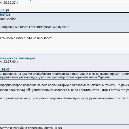
, 20:12:37 »
:44:29
8:07:21
риписывайте
 Соединённые Штаты поглотит ужасный вулкан!
чего, кроме смеха, это не вызывает.
номической эволюции
, 23:17:49 »
:14:43
: рисовать на здании российского посольства схвастики, и в то же самое время - гро
оддержке присутствующих здесь же руководителей верхнего звена Украины...
ферно,котрое накопила за всю свою историю,в нескольких ключевых точках - Украине(
 корня всей западной цивилизации,из которого вышло христианство. Чтобы потом его 
ой - примерно то же,что спорить с недавно обитающим на форуме материалистом Вит
истве янтарной, в переливах света...» (c)