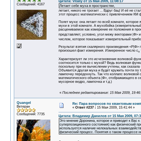
Цитата: Vitaliy от 15 Мая 2009, 11:08:17
Сообщений: 4167
Летает себе муха в пространстве,
летает, никого не трогает ... Вдруг бац! И её не 
этот процесс математически с привлечением КМ 
Полет мухи: она летает по всей комнате, которо
мухи в этой комнате. А мухобойка (измерительны
расцениваемое как измерение ее положения в прос
представляет, условно, угол межу векторами |Ф> и
числом, которое показывает измерительный прибо
Результат взятия скалярного произведения <Р|Ф> 
произошел факт измерения. Измеренное число с
n
Характеризует ли это исчезновение волновой функ
соотносится только с мухой? Ведь волновая функц
поскольку при ее вычислении учтены, как сказала
Объявится другая муха и будет кружить почти по 
лампочку передохнуть. Так что коллапс волновой ф
математического объекта |Ф>, отображающего в 
мусорное ведро, лампочка и т.д.)
«
Последнее редактирование: 15 Мая 2009, 19:46:4
Quangel
Re: Пара вопросов по квантовым ком
Ветеран
«
Ответ #237 :
15 Мая 2009, 15:41:44 »
Сообщений: 7735
Цитата: Владимир Данилов от 15 Мая 2009, 07:3
Это мнение Доронина, которое и приводит к Вас к
суперпозиционного состояния) как физический про
используется наличие нелокальных взаимодействи
физический процесс. Понятия о таком процессе не