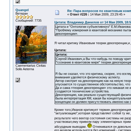
Quangel
Re: Пара вопросов по квантовым ком
Ветеран
«
Ответ #226 :
14 Мая 2009, 23:29:45 »
Сообщений: 7735
Цитата: Владимир Данилов от 14 Мая 2009, 18:5
Цитата и "Онтологии субъективного" Е.М.Иванова
"Проблему измерения в квантовой механике пытаю
декогеренции».
Я читал критику Ивановым теории декогеренции,и
Цитата:
Цитата:
Сергей Иванович,а Вы что-нибудь по поводу кри
"сознание в квантовом мире" теории декогеренци
Сaementarius Civitas
Solis Aeterna
Я бы не сказал, что это критика, скорее, это взг
внимания уделяется физическому аспекту.
Автор смотрит на декогеренцию как на некую теор
упускается то существенное обстоятельство, чт
Да и сама «теория декогеренции» это никакая не 
создаются технические устройства.
Декогеренцию, как реально существующий физичес
была интерпретация КМ, какая бы концептуальная
концепции он должен присутствовать именно как 
Кроме того,Иванов критикует термин декогеренция
"актуализацию",которая представляет собой ту же
результате чего вектор состояния системы не раз
участвовал,ему привели пару элементарных приме
абсурдным выводам.
Отнекивался он довольно
его модели используется без изменений - систем