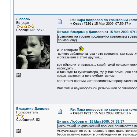
Любовь
Re: Пара вопросов по квантовым ком
Ветеран
«
Ответ #230 :
15 Мая 2009, 07:59:37 »
Сообщений: 7250
Цитата: Владимир Данилов от 15 Мая 2009, 07:1
возникает на уровне проявления сознанием всев
по Иванову)
и не говорите
до чего забавная штука - это сознание, как кому 
и отказывая в этом другим...
вот объясните, плииззз... какой такой не физичес
наблюдать...
и таки хде та кунсткамера, где у Вас помещено со
представлении, а не в субъективном...
все это оч напоминает религиозные представлени
Вам хотца наукообразной религии или религиообр
Владимир Данилов
Re: Пара вопросов по квантовым ком
Пользователь
«
Ответ #231 :
15 Мая 2009, 08:39:31 »
Сообщений: 82
Цитата: Любовь от 15 Мая 2009, 07:59:37
какой такой не физический процесс понимается по
Актуализация не есть процесс в пространстве-врем
бессмысленно говорить о наблюдении актуализации