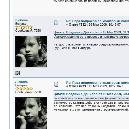
вместе со смысловым полем (множеством квантов 
Любовь
Re: Пара вопросов по квантовым ком
Ветеран
«
Ответ #232 :
15 Мая 2009, 10:46:07 »
Сообщений: 7250
Цитата: Владимир Данилов от 15 Мая 2009, 08:3
Актуализация не есть процесс в пространстве-вр
т.е. доструктурное типа черного ящика иллюзиони
нуу... или ящика Пандоры...
Любовь
Re: Пара вопросов по квантовым ком
Ветеран
«
Ответ #233 :
15 Мая 2009, 10:50:04 »
Сообщений: 7250
Цитата: Владимир Данилов от 15 Мая 2009, 08:3
все вместе со смысловым полем (множеством ква
а множество квантов действия - это уже в простр
т.е. сознание - это все, то бишь Создатель, то биш
не находите... это примитивная структура религий.