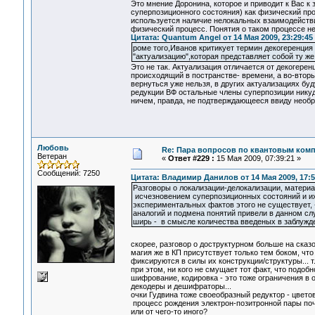
Это мнение Доронина, которое и приводит к Вас к
суперпозиционного состояния) как физический про
используется наличие нелокальных взаимодействи
физический процесс. Понятия о таком процессе нет
Цитата: Quantum Angel от 14 Мая 2009, 23:29:45
роме того,Иванов критикует термин декогеренция 
"актуализацию",которая представляет собой ту ж
Это не так. Актуализация отличается от декогерен
происходящий в постранстве- времени, а во-вторы
вернуться уже нельзя, в других актуализациях буд
редукции ВФ остальные члены суперпозиции никуда
ничем, правда, не подтверждающееся ввиду необр
Любовь
Re: Пара вопросов по квантовым ком
Ветеран
«
Ответ #229 :
15 Мая 2009, 07:39:21 »
Сообщений: 7250
Цитата: Владимир Данилов от 14 Мая 2009, 17:5
Разговоры о локализации-делокализации, материа
исчезновением суперпозиционных состояний и их
экспериментальных фактов этого не существует, -
аналогий и подмена понятий привели в данном сл
ширь - в смысле количества введеных в заблужд
скорее, разговор о доструктурном больше на сказоч
магия же в КП присутствует только тем боком, чт
фиксируются в силы их конструкции/структуры... т.
при этом, ни кого не смущает тот факт, что подоб
шифрование, кодировка - это тоже ограничения в о
декодеры и дешифраторы...
очки Гудвина тоже своеобразный редуктор - цветов
процесс рождения электрон-позитронной пары поче
или от чего-то иного?