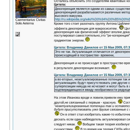
Осталось объяснить это создателям квантовых к
Цитата:
Декогеренция является одним из самых существе
декогеренцией разрабатываются различные метод
высокого вакуума.
http://ru.wikipedia.org/wiki/%D0%94%D
Сaementarius Civitas
Solis Aeterna
Кроме того стоит разогнать группу Антона Цайлин
эффекта декогеренции для макросиситем.
Цел
декогеренция как физический эффект вполне дока
постулировал самостоятельно,это "ре-когеренция
градиентом энергии.
Цитата: Владимир Данилов от 15 Мая 2009, 07:3
Это не так. Актуализация отличается от декогере
происходящий в постранстве- времени,
Декогеренция и не происходит в пространстве-вре
в результате декогеренции возникает.
Цитата: Владимир Данилов от 15 Мая 2009, 07:3
а во-вторых, неактуализированные потенции так и
актуализациях будут присутствовать уже другие 
суперпозиции никуда не исчезают и могут быть в 
подтверждающееся ввиду необратимости редукци
На этом Иванова вроде и ловили,привели ему прим
другой,не связанный с первым - красную.
Согл
"неактуализированные потенции так и остаются 
будут присутствовать уже другие связанные с н
Он в ответ стал изобретать какие-то избыточн
дескать если один наблюдатель актуализировал с
следует никак.
Вобщем такая теория изобилует
сущностями.
В то время как теория СИДа абс