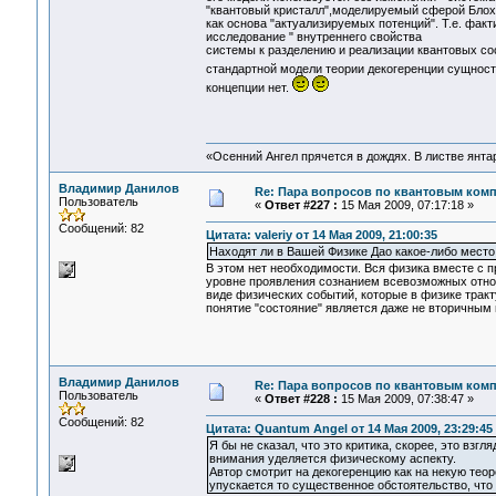
"квантовый кристалл",моделируемый сферой Блоха
как основа "актуализируемых потенций". Т.е. факт
исследование " внутреннего свойства
системы к разделению и реализации квантовых со
стандартной модели теории декогеренции сущносте
концепции нет.
«Осенний Ангел прячется в дождях. В листве янтарн
Владимир Данилов
Re: Пара вопросов по квантовым ком
Пользователь
«
Ответ #227 :
15 Мая 2009, 07:17:18 »
Сообщений: 82
Цитата: valeriy от 14 Мая 2009, 21:00:35
Находят ли в Вашей Физике Дао какое-либо место
В этом нет необходимости. Вся физика вместе с п
уровне проявления сознанием всевозможных отно
виде физических событий, которые в физике тракту
понятие "состояние" является даже не вторичным 
Владимир Данилов
Re: Пара вопросов по квантовым ком
Пользователь
«
Ответ #228 :
15 Мая 2009, 07:38:47 »
Сообщений: 82
Цитата: Quantum Angel от 14 Мая 2009, 23:29:45
Я бы не сказал, что это критика, скорее, это взг
внимания уделяется физическому аспекту.
Автор смотрит на декогеренцию как на некую теор
упускается то существенное обстоятельство, чт