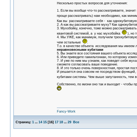
Несколько простых вопросов для уточнения:
1. Если вы вообще что-то рассматриваете, значит
проще рассматривать) нам необходимо, как мини
Как вы рассматриваете себя - как однокубитовую
2. А как вы рассматриваете муху? Как однокубит
3. Мухобойку, конечно, тоже можно рассматривать 
квантовой системой, а у нас мухобойка
), но 
4. Мы УЖЕ, как минимум, получили трехкубитовую с
чем остальные
.
Т.о. в качестве объекта исследования мы имеем 
неравновесными кубитами
5. Вы знаете все состояния вашего объекта исслед
6. Или приведите гамильтониан, по которому изм
7. И уже по ним мы узнаем, как поведет себя мух
сможете согласовать ваше поведение.
8. И это только очень поверхностная, простая пос
И решается она совсем не посредством функций, 
кубитами системы. Чем выше запутанность, тем в
Собственно, по жизни оно так и выходит - чтобы п
Fancy-Work
Страниц:
1
...
14
15
[
16
]
17
18
...
29
Все