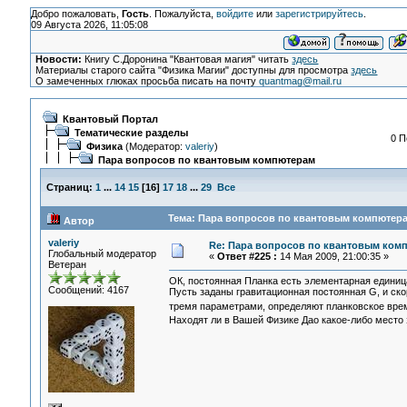
Добро пожаловать,
Гость
. Пожалуйста,
войдите
или
зарегистрируйтесь
.
09 Августа 2026, 11:05:08
Новости:
Книгу С.Доронина "Квантовая магия" читать
здесь
Материалы старого сайта "Физика Магии" доступны для просмотра
здесь
О замеченных глюках просьба писать на почту
quantmag@mail.ru
Квантовый Портал
Тематические разделы
0 П
Физика
(Модератор:
valeriy
)
Пара вопросов по квантовым компютерам
Страниц:
1
...
14
15
[
16
]
17
18
...
29
Все
Тема: Пара вопросов по квантовым компютера
Автор
valeriy
Re: Пара вопросов по квантовым ком
Глобальный модератор
«
Ответ #225 :
14 Мая 2009, 21:00:35 »
Ветеран
ОК, постоянная Планка есть элементарная единиц
Сообщений: 4167
Пусть заданы гравитационная постоянная G, и ск
тремя параметрами, определяют планковское вре
Находят ли в Вашей Физике Дао какое-либо место