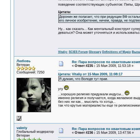
поведение соответствующих субъектов: Пипы, Шре
Цитата:
Доронин же полагает, что при редукции ВФ остал
его личное изобретение, ничем, правда, не подт
Ну... как сказать... Как ментальный конструкт суп
деваться? Она может уточняться и использоватьс
Vitaliy:
SCIES Forum
Glossary
Definitions of Magic
Высш
Любовь
Re: Пара вопросов по квантовым ком
Ветеран
«
Ответ #235 :
15 Мая 2009, 11:53:18 »
Сообщений: 7250
Цитата: Vitaliy от 15 Мая 2009, 11:08:17
Я думаю, что Володя тут прав.
угу
...хорошую религию придумали индусы...
именно религия и получается, когда желаемое выд
без них ни как... мыслить то хотца...
так что крутые материалисты еще те религиозники
valeriy
Re: Пара вопросов по квантовым ком
Глобальный модератор
«
Ответ #236 :
15 Мая 2009, 13:47:56 »
Ветеран