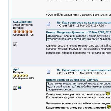
«Осенний Ангел прячется в дождях. В листве янтарн
С.И. Доронин
Re: Пара вопросов по квантовым ком
Администратор
«
Ответ #238 :
15 Мая 2009, 16:47:10 »
Ветеран
Цитата: Владимир Данилов от 15 Мая 2009, 07:3
Сообщений: 795
Это мнение Доронина, которое и приводит к Вас к
суперпозиционного состояния) как физический про
Ошибаетесь, это не мое мнение, а объективный н
процесс, который разрушает нелокальные корреляц
физический процесс в природе, то не было бы пр
April
Re: Пара вопросов по квантовым ком
Ветеран
«
Ответ #239 :
15 Мая 2009, 18:02:21 »
Сообщений: 893
Цитата: valeriy от 15 Мая 2009, 13:47:56
Полет мухи: она летает по всей комнате, которо
мухи в этой комнате. А мухобойка (измерительны
расцениваемое как..
Совершенно некорректная постановка задачи.
И в качестве аргумента ни в какие ворота не лезет
Что именно является вашим
объектом исследов
Какую именно систему вы рассматриваете?