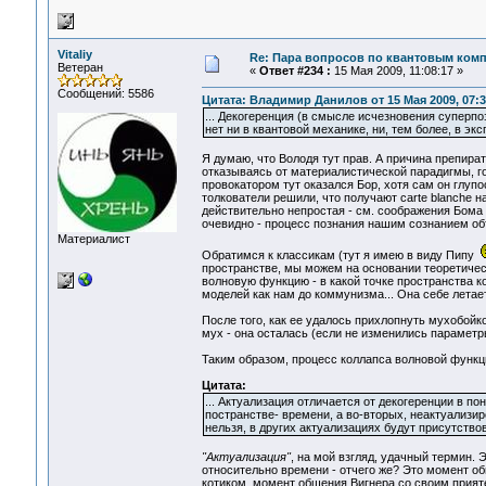
Vitaliy
Re: Пара вопросов по квантовым ком
Ветеран
«
Ответ #234 :
15 Мая 2009, 11:08:17 »
Сообщений: 5586
Цитата: Владимир Данилов от 15 Мая 2009, 07:3
... Декогеренция (в смысле исчезновения суперпо
нет ни в квантовой механике, ни, тем более, в эк
Я думаю, что Володя тут прав. А причина препира
отказываясь от материалистической парадигмы, г
провокатором тут оказался Бор, хотя сам он глуп
толкователи решили, что получают carte blanche 
действительно непростая - см. соображения Бома
очевидно - процесс познания нашим сознанием об
Материалист
Обратимся к классикам (тут я имею в виду Пипу
пространстве, мы можем на основании теоретическ
волновую функцию - в какой точке пространства к
моделей как нам до коммунизма... Она себе летает
После того, как ее удалось прихлопнуть мухобойк
мух - она осталась (если не изменились параметр
Таким образом, процесс коллапса волновой функци
Цитата:
... Актуализация отличается от декогеренции в п
постранстве- времени, а во-вторых, неактуализи
нельзя, в других актуализациях будут присутство
"Актуализация"
, на мой взгляд, удачный термин. 
относительно времени - отчего же? Это момент о
котиком, момент общения Вигнера со своим прият