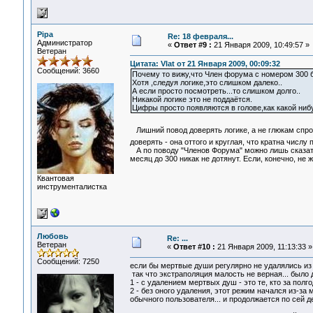
Pipa
Re: 18 февраля...
Администратор
«
Ответ #9 :
21 Января 2009, 10:49:57 »
Ветеран
Цитата: Vlat от 21 Января 2009, 00:09:32
Сообщений: 3660
Почему то вижу,что Член форума с номером 300 б
Хотя ,следуя логике,это слишком далеко..
А если просто посмотреть...то слишком долго..
Никакой логике это не поддаётся.
Цифры просто появляются в голове,как какой нибу
Лишний повод доверять логике, а не глюкам спр
доверять - она оттого и круглая, что кратна числу п
А по поводу "Членов Форума" можно лишь сказать,
месяц до 300 никак не дотянут. Если, конечно, не
Квантовая
инструменталистка
Любовь
Re: ...
Ветеран
«
Ответ #10 :
21 Января 2009, 11:13:33 »
Сообщений: 7250
если бы мертвые души регулярно не удалялись из с
так что экстраполяция малость не верная... было 
1 - с удалением мертвых душ - это те, кто за полго
2 - без оного удаления, этот режим начался из-за
обычного пользователя... и продолжается по сей де