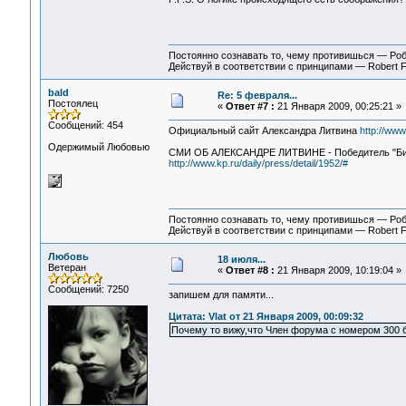
Постоянно сознавать то, чему противишься — Ро
Действуй в соответствии с принципами — Robert 
bald
Re: 5 февраля...
Постоялец
«
Ответ #7 :
21 Января 2009, 00:25:21 »
Сообщений: 454
Официальный сайт Александра Литвина
http://www.
Одержимый Любовью
СМИ ОБ АЛЕКСАНДРЕ ЛИТВИНЕ - Победитель "Битвы
http://www.kp.ru/daily/press/detail/1952/#
Постоянно сознавать то, чему противишься — Ро
Действуй в соответствии с принципами — Robert 
Любовь
18 июля...
Ветеран
«
Ответ #8 :
21 Января 2009, 10:19:04 »
Сообщений: 7250
запишем для памяти...
Цитата: Vlat от 21 Января 2009, 00:09:32
Почему то вижу,что Член форума с номером 300 б