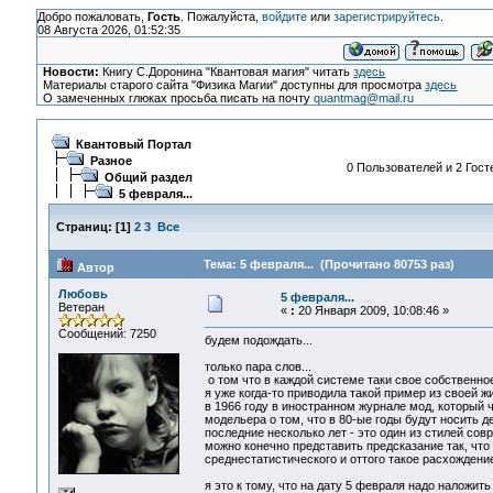
Добро пожаловать,
Гость
. Пожалуйста,
войдите
или
зарегистрируйтесь
.
08 Августа 2026, 01:52:35
Новости:
Книгу С.Доронина "Квантовая магия" читать
здесь
Материалы старого сайта "Физика Магии" доступны для просмотра
здесь
О замеченных глюках просьба писать на почту
quantmag@mail.ru
Квантовый Портал
Разное
0 Пользователей и 2 Гост
Общий раздел
5 февраля...
Страниц:
[
1
]
2
3
Все
Тема: 5 февраля... (Прочитано 80753 раз)
Автор
Любовь
5 февраля...
Ветеран
«
:
20 Января 2009, 10:08:46 »
Сообщений: 7250
будем подождать...
только пара слов...
о том что в каждой системе таки свое собственное 
я уже когда-то приводила такой пример из своей жи
в 1966 году в иностранном журнале мод, который 
модельера о том, что в 80-ые годы будут носить де
последние несколько лет - это один из стилей сов
можно конечно представить предсказание так, что 
среднестатистического и оттого такое расхождение
я это к тому, что на дату 5 февраля надо наложить