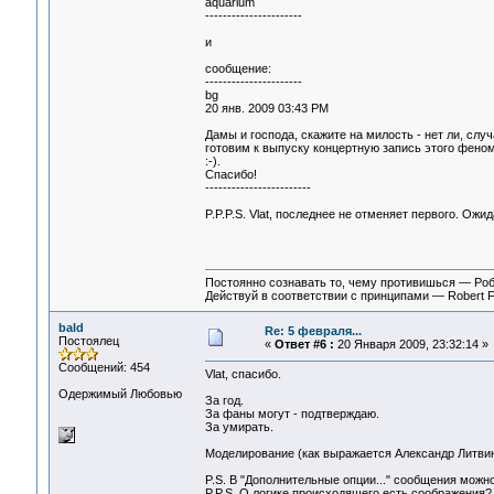
aquarium
----------------------
и
сообщение:
----------------------
bg
20 янв. 2009 03:43 PM
Дамы и господа, скажите на милость - нет ли, слу
готовим к выпуску концертную запись этого феном
:-).
Спасибо!
------------------------
P.P.P.S. Vlat, последнее не отменяет первого. Ожид
Постоянно сознавать то, чему противишься — Ро
Действуй в соответствии с принципами — Robert 
bald
Re: 5 февраля...
Постоялец
«
Ответ #6 :
20 Января 2009, 23:32:14 »
Сообщений: 454
Vlat, спасибо.
Одержимый Любовью
За год.
За фаны могут - подтверждаю.
За умирать.
Моделирование (как выражается Александр Литвин
P.S. В "Дополнительные опции..." сообщения мож
P.P.S. О логике происходящего есть соображения?