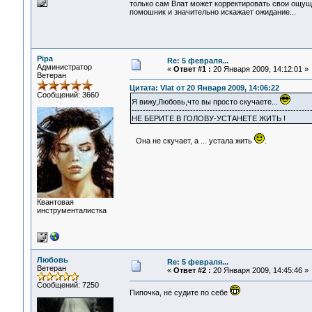
только сам Влат может корректировать свои ощуще
помошник и значительно искажает ожидание...
Pipa
Re: 5 февраля...
Администратор
«
Ответ #1 :
20 Января 2009, 14:12:01 »
Ветеран
Цитата: Vlat от 20 Января 2009, 14:06:22
Сообщений: 3660
Я вижу,Любовь,что вы просто скучаете...
----------------------------------------------------------------
НЕ БЕРИТЕ В ГОЛОВУ-УСТАНЕТЕ ЖИТЬ !
Она не скучает, а ... устала жить
.
Квантовая
инструменталистка
Любовь
Re: 5 февраля...
Ветеран
«
Ответ #2 :
20 Января 2009, 14:45:46 »
Сообщений: 7250
Пипочка, не судите по себе