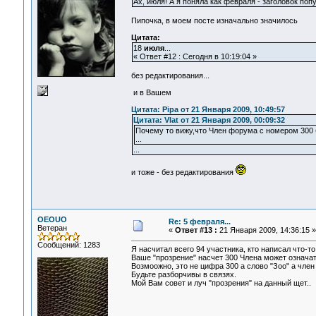
Ах, июля! А я поняла как февраля - заголовок поп
Пипочка, в моем посте изначально значилось
Цитата:
18
июля
...
« Ответ #12 : Сегодня в 10:19:04 »
без редактирования...
и в Вашем
Цитата: Pipa от 21 Января 2009, 10:49:57
Цитата: Vlat от 21 Января 2009, 00:09:32
Почему то вижу,что Член форума с номером 300 
...
...
и тоже - без редактирования
OEOUO
Re: 5 февраля...
Ветеран
«
Ответ #13 :
21 Января 2009, 14:36:15 »
Сообщений: 1283
Я насчитал всего 94 участника, кто написал что-то 
Ваше "прозрение" насчет 300 Члена может означат
Возмоожно, это не цифра 300 а слово "Зоо" а член -
Будьте разборчивы в связях.
Мой Вам совет и луч "прозрения" на данный щет..