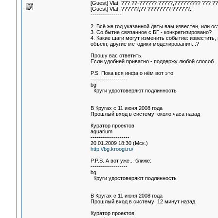
[Guest] Vlat: ??? ??-?????? ?????,????????? ??? 
[Guest] Vlat: ??????,?? ???????? ??????..
----------------
2. Всё же год указанной даты вам известен, или о
3. Со.бытие связанное с БГ - конкретизировано?
4. Какие шаги могут изменить событие: известить
объект, другие методики моделирования...?
Прошу вас ответить.
Если удобней приватно - поддержу любой способ.
P.S. Пока вся инфа о нём вот это:
-------------------
bg
Круги удостоверяют подлинность
В Кругах с 11 июня 2008 года
Прошлый вход в систему: около часа назад
Куратор проектов
aquarium
--------------------
20.01.2009 18:30 (Мск.)
http://bg.kroogi.ru/
P.P.S. А вот уже... ближе:
-------------------
bg
Круги удостоверяют подлинность
В Кругах с 11 июня 2008 года
Прошлый вход в систему: 12 минут назад
Куратор проектов