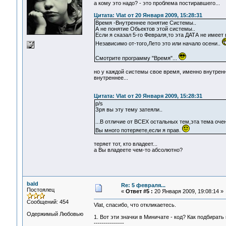
а кому это надо? - это проблема постиравшего...
Цитата: Vlat от 20 Января 2009, 15:28:31
Время -Внутреннее понятие Системы..
А не понятие Обьектов этой системы..
Если я сказал 5-го Февраля,то эта ДАТА не имее
Независимо от-того,Лето это или начало осени..
Смотрите программу "Время"...
но у каждой системы свое время, именно внутренн
внутреннее...
Цитата: Vlat от 20 Января 2009, 15:28:31
p/s
Зря вы эту тему затеяли..
...В отличие от ВСЕХ остальных тем,эта тема очен
Вы много потеряете,если я прав.
теряет тот, кто владеет...
а Вы владеете чем-то абсолютно?
bald
Re: 5 февраля...
Постоялец
«
Ответ #5 :
20 Января 2009, 19:08:14 »
Сообщений: 454
Vlat, спасибо, что откликаетесь.
Одержимый Любовью
1. Вот эти значки в Миничате - код? Как подбирать
---------------