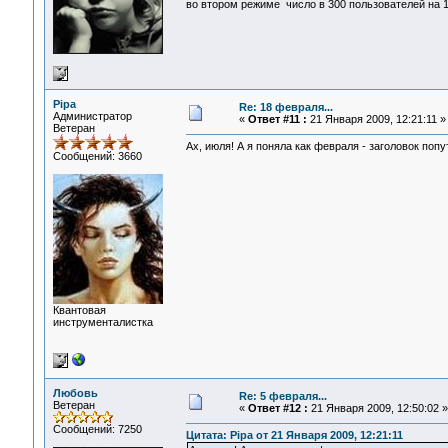
во втором режиме число в 300 пользователей на 1
Pipa
Re: 18 февраля...
Администратор
«
Ответ #11 :
21 Января 2009, 12:21:11 »
Ветеран
Ах, июля! А я поняла как февраля - заголовок поп
Сообщений: 3660
Квантовая
инструменталистка
Любовь
Re: 5 февраля...
Ветеран
«
Ответ #12 :
21 Января 2009, 12:50:02 »
Сообщений: 7250
Цитата: Pipa от 21 Января 2009, 12:21:11