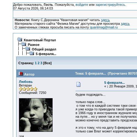
Добро пожаловать,
Гость
. Пожалуйста,
войдите
или
зарегистрируйтесь
.
07 Августа 2026, 06:14:03
Новости:
Книгу С.Доронина "Квантовая магия" читать
здесь
Материалы старого сайта "Физика Магии" доступны для просмотра
здесь
О замеченных глюках просьба писать на почту
quantmag@mail.ru
Квантовый Портал
Разное
Общий раздел
5 февраля...
Страниц:
1
2
3
[
Все
]
Тема: 5 февраля... (Прочитано 80707
Автор
Любовь
5 февраля...
Ветеран
«
:
20 Января 2009, 1
Сообщений: 7250
будем подождать...
только пара слов...
о том что в каждой системе таки свое с
я уже когда-то приводила такой пример 
в 1966 году в иностранном журнале мо
на пупе... но у меня так и не получило
можно конечно представить предсказани
я это к тому, что на дату 5 февраля н
только сам Влат может корректировать