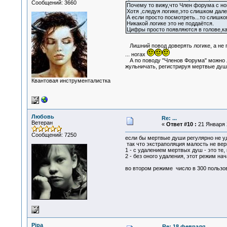
Сообщений: 3660
Почему то вижу,что Член форума с но
Хотя ,следуя логике,это слишком дале
А если просто посмотреть...то слишком
Никакой логике это не поддаётся.
Цифры просто появляются в голове,как
Лишний повод доверять логике, а не
... ногах
А по поводу "Членов Форума" можно ли
жульничать, регистрируя мертвые души
Квантовая инструменталистка
Любовь
Re: ...
Ветеран
«
Ответ #10 :
21 Января 2
Сообщений: 7250
если бы мертвые души регулярно не уд
так что экстраполяция малость не вер
1 - с удалением мертвых душ - это те, 
2 - без оного удаления, этот режим на
во втором режиме число в 300 пользов
Pipa
Re: 18 февраля...