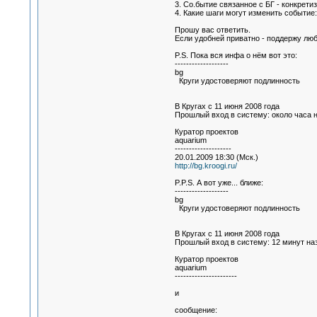
3. Со.бытие связанное с БГ - конкрети
4. Какие шаги могут изменить событие
Прошу вас ответить.
Если удобней приватно - поддержу люб
P.S. Пока вся инфа о нём вот это:
-------------------
bg
Круги удостоверяют подлинность
В Кругах с 11 июня 2008 года
Прошлый вход в систему: около часа 
Куратор проектов
aquarium
--------------------
20.01.2009 18:30 (Мск.)
http://bg.kroogi.ru/
P.P.S. А вот уже... ближе:
-------------------
bg
Круги удостоверяют подлинность
В Кругах с 11 июня 2008 года
Прошлый вход в систему: 12 минут на
Куратор проектов
aquarium
----------------------
и
сообщение: