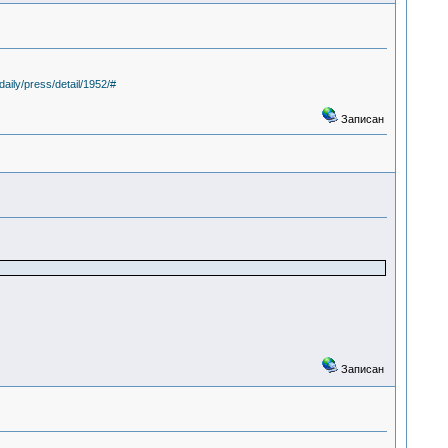
daily/press/detail/1952/#
Записан
Записан