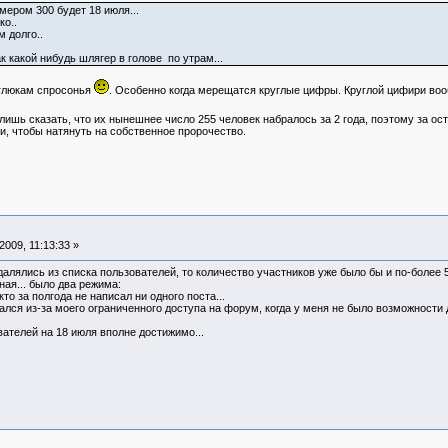
мером 300 будет 18 июля...
ко..
 долго..
 какой нибудь шлягер в голове по утрам...
 глюкам спросонья
. Особенно когда мерещатся круглые цифры. Круглой цифири вообщ
шь сказать, что их нынешнее число 255 человек набралось за 2 года, поэтому за оста
, чтобы натянуть на собственное пророчество.
009, 11:13:33 »
алялись из списка пользователей, то количество участников уже было бы и по-более 5
ная... было два режима:
кто за полгода не написал ни одного поста...
чался из-за моего ограниченного доступа на форум, когда у меня не было возможности 
ателей на 18 июля вполне достижимо...