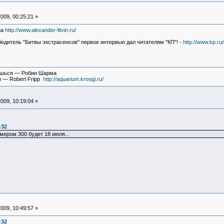
009, 00:25:21 »
на
http://www.alexander-litvin.ru/
тель "Битвы экстрасенсов" первое интервью дал читателям "КП"! -
http://www.kp.ru/
вишься — Робин Шарма
и — Robert Fripp
http://aquarium.kroogi.ru/
009, 10:19:04 »
:32
мером 300 будет 18 июля...
009, 10:49:57 »
:32