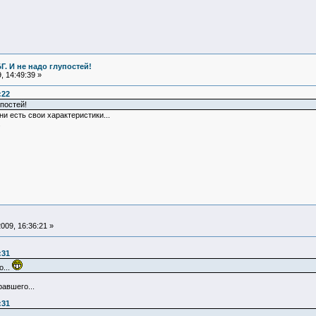
БГ. И не надо глупостей!
 14:49:39 »
:22
упостей!
ни есть свои характеристики...
.
009, 16:36:21 »
:31
о...
равшего...
:31
.