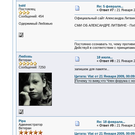
bald
Re: 5 февраля...
Постоялец
«
Ответ #7 :
21 Января 2
Сообщений: 454
Официальный сайт Александра Литви
Одержимый Любовью
СМИ ОБ АЛЕКСАНДРЕ ЛИТВИНЕ - Победи
Постоянно сознавать то, чему проти
Действуй в соответствии с принципам
Любовь
18 июля...
Ветеран
«
Ответ #8 :
21 Января 2
Сообщений: 7250
запишем для памяти...
Цитата: Vlat от 21 Января 2009, 00:09
Почему то вижу,что Член форума с но
Pipa
Re: 18 февраля...
Администратор
«
Ответ #9 :
21 Января 2
Ветеран
Цитата: Vlat от 21 Января 2009, 00:09