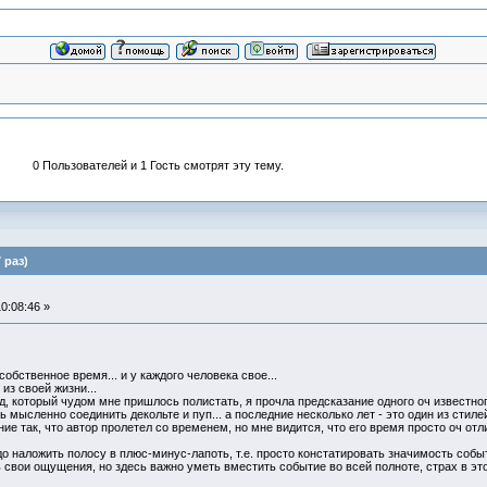
0 Пользователей и 1 Гость смотрят эту тему.
 раз)
0:08:46 »
обственное время... и у каждого человека свое...
из своей жизни...
д, который чудом мне пришлось полистать, я прочла предсказание одного оч известног
сь мысленно соединить декольте и пуп... а последние несколько лет - это один из стил
е так, что автор пролетел со временем, но мне видится, что его время просто оч отли
адо наложить полосу в плюс-минус-лапоть, т.е. просто констатировать значимость событ
 свои ощущения, но здесь важно уметь вместить событие во всей полноте, страх в эт