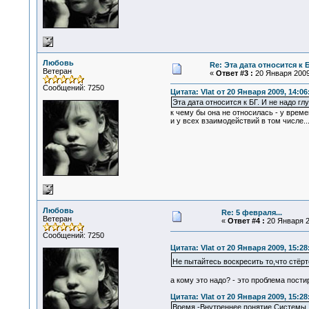
Любовь
Re: Эта дата относится к 
Ветеран
«
Ответ #3 :
20 Января 2009,
Сообщений: 7250
Цитата: Vlat от 20 Января 2009, 14:06
Эта дата относится к БГ. И не надо гл
к чему бы она не относилась - у време
и у всех взаимодействий в том числе..
Любовь
Re: 5 февраля...
Ветеран
«
Ответ #4 :
20 Января 2
Сообщений: 7250
Цитата: Vlat от 20 Января 2009, 15:28
Не пытайтесь воскресить то,что стёрт
а кому это надо? - это проблема пости
Цитата: Vlat от 20 Января 2009, 15:28
Время -Внутреннее понятие Системы.