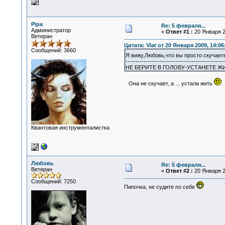
Pipa
Re: 5 февраля...
Администратор
«
Ответ #1 :
20 Января 2
Ветеран
Цитата: Vlat от 20 Января 2009, 14:06
Сообщений: 3660
Я вижу,Любовь,что вы просто скучаете
-------------------------------------------------
НЕ БЕРИТЕ В ГОЛОВУ-УСТАНЕТЕ ЖИ
Она не скучает, а ... устала жить
.
Квантовая инструменталистка
Любовь
Re: 5 февраля...
Ветеран
«
Ответ #2 :
20 Января 2
Сообщений: 7250
Пипочка, не судите по себе