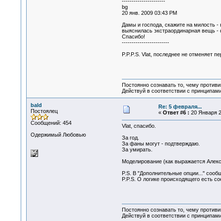
----------------------
bg
20 янв. 2009 03:43 PM
Дамы и господа, скажите на милость -
выяснилась экстраординарная вещь - фо
Спасибо!
------------------------
P.P.P.S. Vlat, последнее не отменяет п
Постоянно сознавать то, чему проти
Действуй в соответствии с принципам
bald
Re: 5 февраля...
Постоялец
«
Ответ #6 :
20 Января 2
Сообщений: 454
Vlat, спасибо.
Одержимый Любовью
За год.
За фаны могут - подтверждаю.
За умирать.
Моделирование (как выражается Алекс
P.S. В "Дополнительные опции..." соо
P.P.S. О логике происходящего есть с
Постоянно сознавать то, чему проти
Действуй в соответствии с принципам