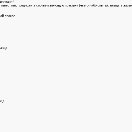
зировано?
: известить, предложить соответствующую практику (чьего-либо опыта), загадать жел
ой способ.
назад
зад