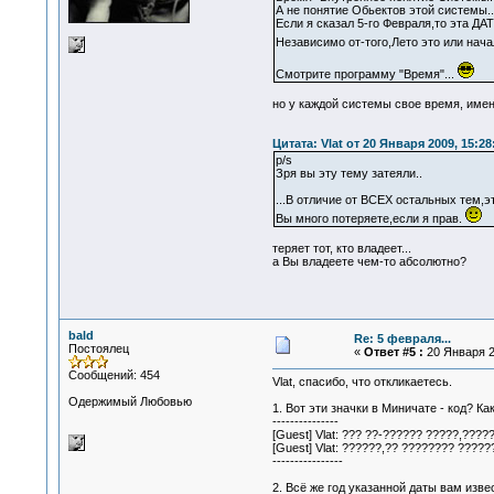
А не понятие Обьектов этой системы..
Если я сказал 5-го Февраля,то эта Д
Независимо от-того,Лето это или нача
Смотрите программу "Время"...
но у каждой системы свое время, имен
Цитата: Vlat от 20 Января 2009, 15:28
p/s
Зря вы эту тему затеяли..
...В отличие от ВСЕХ остальных тем,эт
Вы много потеряете,если я прав.
теряет тот, кто владеет...
а Вы владеете чем-то абсолютно?
bald
Re: 5 февраля...
Постоялец
«
Ответ #5 :
20 Января 2
Сообщений: 454
Vlat, спасибо, что откликаетесь.
Одержимый Любовью
1. Вот эти значки в Миничате - код? К
---------------
[Guest] Vlat: ??? ??-?????? ?????,???
[Guest] Vlat: ??????,?? ???????? ??????
----------------
2. Всё же год указанной даты вам изве