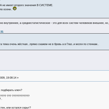
АТА не имеет второго значения В СИСТЕМЕ.
ло осени..
но внутреннее, а среднестатистическое - это для всех систем-человеков внешнее, но д
:31
а тема очень жёсткая...прямо скажем-не в бровь а в Глаз..и мозги по стенкам..
009, 19:08:14 »
ак подбирать ключ?
?????? ??? ????????????
..
стен, или остался скрыт?