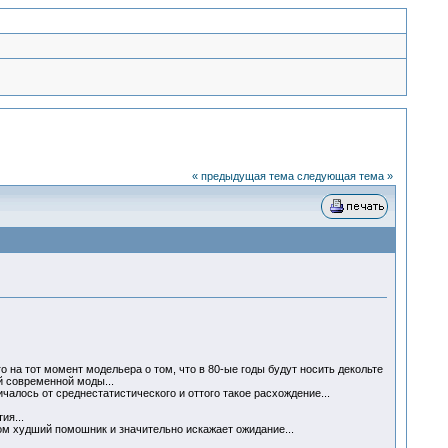
« предыдущая тема
следующая тема »
о на тот момент модельера о том, что в 80-ые годы будут носить декольте
ей современной моды...
чалось от среднестатистического и оттого такое расхождение...
ия...
ом худший помошник и значительно искажает ожидание...