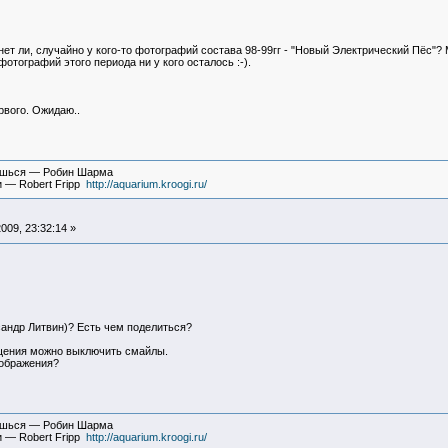
 нет ли, случайно у кого-то фотографий состава 98-99гг - "Новый Электрический Пёс"
тографий этого периода ни у кого осталось :-).
ервого. Ожидаю..
вишься — Робин Шарма
и — Robert Fripp
http://aquarium.kroogi.ru/
009, 23:32:14 »
андр Литвин)? Есть чем поделиться?
бщения можно выключить смайлы.
оображения?
вишься — Робин Шарма
и — Robert Fripp
http://aquarium.kroogi.ru/