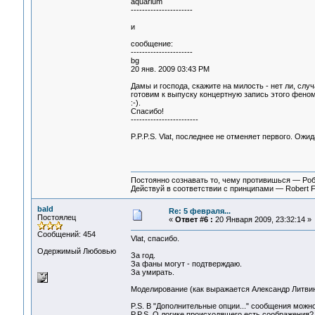
aquarium
----------------------
и
сообщение:
----------------------
bg
20 янв. 2009 03:43 PM
Дамы и господа, скажите на милость - нет ли, слу
готовим к выпуску концертную запись этого феном
:-).
Спасибо!
------------------------
P.P.P.S. Vlat, последнее не отменяет первого. Ожид
Постоянно сознавать то, чему противишься — Ро
Действуй в соответствии с принципами — Robert 
bald
Re: 5 февраля...
Постоялец
«
Ответ #6 :
20 Января 2009, 23:32:14 »
Сообщений: 454
Vlat, спасибо.
Одержимый Любовью
За год.
За фаны могут - подтверждаю.
За умирать.
Моделирование (как выражается Александр Литвин
P.S. В "Дополнительные опции..." сообщения мож
P.P.S. О логике происходящего есть соображения?