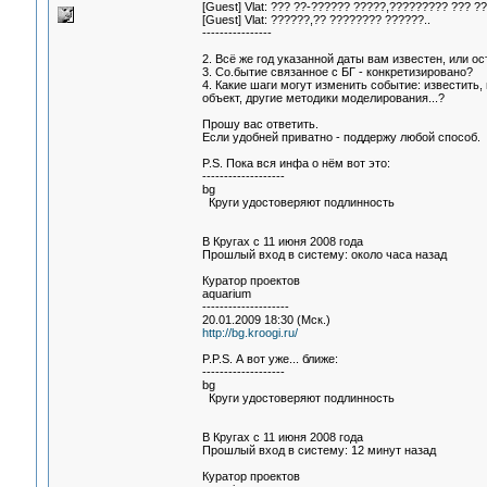
[Guest] Vlat: ??? ??-?????? ?????,????????? ??? 
[Guest] Vlat: ??????,?? ???????? ??????..
----------------
2. Всё же год указанной даты вам известен, или о
3. Со.бытие связанное с БГ - конкретизировано?
4. Какие шаги могут изменить событие: известить
объект, другие методики моделирования...?
Прошу вас ответить.
Если удобней приватно - поддержу любой способ.
P.S. Пока вся инфа о нём вот это:
-------------------
bg
Круги удостоверяют подлинность
В Кругах с 11 июня 2008 года
Прошлый вход в систему: около часа назад
Куратор проектов
aquarium
--------------------
20.01.2009 18:30 (Мск.)
http://bg.kroogi.ru/
P.P.S. А вот уже... ближе:
-------------------
bg
Круги удостоверяют подлинность
В Кругах с 11 июня 2008 года
Прошлый вход в систему: 12 минут назад
Куратор проектов