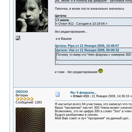
Ах, июля! А я поняла как февраля - заголовок поп
Пипочка, в моем посте изначально значилось
Цитата:
18
июля
...
« Ответ #12 : Сегодня в 10:19:04 »
без редактирования...
и в Вашем
Цитата: Pipa от 21 Января 2009, 10:49:57
Цитата: Vlat от 21 Января 2009, 00:09:32
Почему то вижу,что Член форума с номером 300 
...
...
и тоже - без редактирования
OEOUO
Re: 5 февраля...
Ветеран
«
Ответ #13 :
21 Января 2009, 14:36:15 »
Сообщений: 1283
Я насчитал всего 94 участника, кто написал что-то 
Ваше "прозрение" насчет 300 Члена может означат
Возмоожно, это не цифра 300 а слово "Зоо" а член -
Будьте разборчивы в связях.
Мой Вам совет и луч "прозрения" на данный щет..