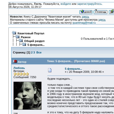
Добро пожаловать,
Гость
. Пожалуйста,
войдите
или
зарегистрируйтесь
.
06 Августа 2026, 11:29:17
Новости:
Книгу С.Доронина "Квантовая магия" читать
здесь
Материалы старого сайта "Физика Магии" доступны для просмотра
здесь
О замеченных глюках просьба писать на почту
quantmag@mail.ru
Квантовый Портал
Разное
0 Пользователей и 1 Гост
Общий раздел
5 февраля...
Страниц:
[
1
]
2
3
Все
Тема: 5 февраля... (Прочитано 80668 раз)
Автор
Любовь
5 февраля...
Ветеран
«
:
20 Января 2009, 10:08:46 »
Сообщений: 7250
будем подождать...
только пара слов...
о том что в каждой системе таки свое собственное 
я уже когда-то приводила такой пример из своей жи
в 1966 году в иностранном журнале мод, который 
модельера о том, что в 80-ые годы будут носить де
последние несколько лет - это один из стилей сов
можно конечно представить предсказание так, что 
среднестатистического и оттого такое расхождение
я это к тому, что на дату 5 февраля надо наложить