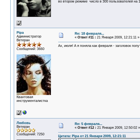
во втором режиме число в 300 пользователей на 1
Pipa
Re: 18 февраля...
Администратор
«
Ответ #11 :
21 Января 2009, 12:21:11 »
Ветеран
Ах, июля! А я поняла как февраля - заголовок поп
Сообщений: 3660
Квантовая
инструменталистка
Любовь
Re: 5 февраля...
Ветеран
«
Ответ #12 :
21 Января 2009, 12:50:02 »
Сообщений: 7250
Цитата: Pipa от 21 Января 2009, 12:21:11