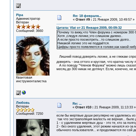
Pipa
Re: 18 февраля...
Администратор
«
Ответ #9 :
21 Января 2009, 10:49:57 »
Ветеран
Цитата: Vlat от 21 Января 2009, 00:09:32
Сообщений: 3660
Почему то вижу,что Член форума с номером 300 б
Хотя ,следуя логике,это слишком далеко..
А если просто посмотреть...то слишком долго..
Никакой логике это не поддаётся.
Цифры просто появляются в голове,как какой нибу
Лишний повод доверять логике, а не глюкам спр
доверять - она оттого и круглая, что кратна числу п
А по поводу "Членов Форума" можно лишь сказать,
месяц до 300 никак не дотянут. Если, конечно, не
Квантовая
инструменталистка
Любовь
Re: ...
Ветеран
«
Ответ #10 :
21 Января 2009, 11:13:33 »
Сообщений: 7250
если бы мертвые души регулярно не удалялись из с
так что экстраполяция малость не верная... было 
1 - с удалением мертвых душ - это те, кто за полго
2 - без оного удаления, этот режим начался из-за
обычного пользователя... и продолжается по сей де