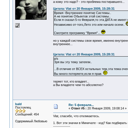
а кому это надо? - это проблема постиравшего...
Цитата: Vlat от 20 Января 2009, 15:28:31
Время -Внутреннее понятие Системы..
А не понятие Обьектов этой системы..
Если я сказал 5-го Февраля,то эта ДАТА не имее
Независимо от-того,Лето это или начало осени..
Смотрите программу "Время"...
но у каждой системы свое время, именно внутренн
внутреннее...
Цитата: Vlat от 20 Января 2009, 15:28:31
p/s
Зря вы эту тему затеяли..
...В отличие от ВСЕХ остальных тем,эта тема очен
Вы много потеряете,если я прав.
теряет тот, кто владеет...
а Вы владеете чем-то абсолютно?
bald
Re: 5 февраля...
Постоялец
«
Ответ #5 :
20 Января 2009, 19:08:14 »
Сообщений: 454
Vlat, спасибо, что откликаетесь.
Одержимый Любовью
1. Вот эти значки в Миничате - код? Как подбирать
---------------