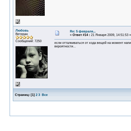
Любовь
Re: 5 февраля...
Ветеран
«
Ответ #14 :
21 Января 2009, 14:51:53 »
Сообщений: 7250
если отталкиваться от хода вещей на момент напи
вероятности...
Страниц:
[
1
]
2
3
Все