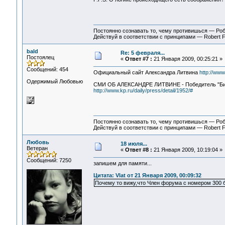
Постоянно сознавать то, чему противишься — Ро
Действуй в соответствии с принципами — Robert 
bald
Re: 5 февраля...
Постоялец
«
Ответ #7 :
21 Января 2009, 00:25:21 »
Сообщений: 454
Официальный сайт Александра Литвина
http://www.
Одержимый Любовью
СМИ ОБ АЛЕКСАНДРЕ ЛИТВИНЕ - Победитель "Битвы
http://www.kp.ru/daily/press/detail/1952/#
Постоянно сознавать то, чему противишься — Ро
Действуй в соответствии с принципами — Robert 
Любовь
18 июля...
Ветеран
«
Ответ #8 :
21 Января 2009, 10:19:04 »
Сообщений: 7250
запишем для памяти...
Цитата: Vlat от 21 Января 2009, 00:09:32
Почему то вижу,что Член форума с номером 300 б