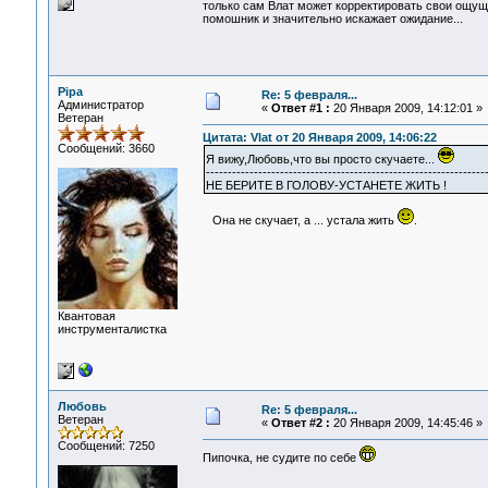
только сам Влат может корректировать свои ощуще
помошник и значительно искажает ожидание...
Pipa
Re: 5 февраля...
Администратор
«
Ответ #1 :
20 Января 2009, 14:12:01 »
Ветеран
Цитата: Vlat от 20 Января 2009, 14:06:22
Сообщений: 3660
Я вижу,Любовь,что вы просто скучаете...
----------------------------------------------------------------
НЕ БЕРИТЕ В ГОЛОВУ-УСТАНЕТЕ ЖИТЬ !
Она не скучает, а ... устала жить
.
Квантовая
инструменталистка
Любовь
Re: 5 февраля...
Ветеран
«
Ответ #2 :
20 Января 2009, 14:45:46 »
Сообщений: 7250
Пипочка, не судите по себе