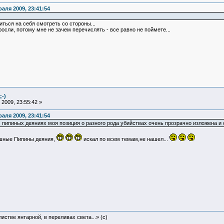
аля 2009, 23:41:54
ться на себя смотреть со стороны...
оросли, потому мне не зачем перечислять - все равно не поймете...
;-)
2009, 23:55:42 »
аля 2009, 23:41:54
 пипиных деяниях моя позиция о разного рода убийствах очень прозрачно изложена и с 
ашные Пипины деяния,
искал по всем темам,не нашел...
истве янтарной, в переливах света...» (c)