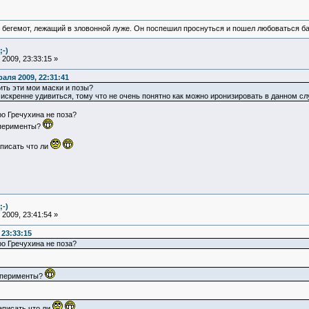
 бегемот, лежащий в зловонной луже. Он поспешил проснуться и пошел любоваться б
;-)
2009, 23:33:15 »
аля 2009, 22:31:41
ть эти мои маски и позы?
скренне удивиться, тому что не очень понятно как можно иронизировать в данном сл
о Гречухина не поза?
сперименты?
аписать что ли
;-)
2009, 23:41:54 »
23:33:15
ро Гречухина не поза?
ксперименты?
аписать что ли