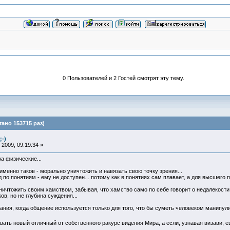
0 Пользователей и 2 Гостей смотрят эту тему.
ано 153715 раз)
;-)
2009, 09:19:34 »
а физические...
именно таков - морально уничтожить и навязать свою точку зрения...
по понятиям - ему не доступен... потому как в понятиях сам плавает, а для высшего
ичтожить своим хамством, забывая, что хамство само по себе говорит о недалекости
в, но не глубина суждения...
нания, когда общение используется только для того, что бы суметь человеком манипул
вать новый отличный от собственного ракурс видения Мира, а если, узнавая визави, 