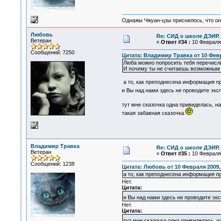
Однажы Чжуан-цзы приснилось, что он
Любовь
Re: СИД о школе ДЭИР. 
Ветеран
«
Ответ #34 :
10 Февраля 
Сообщений: 7250
Цитата: Владимир Травка от 10 Февр
Люба можно попросить тебя перечисли
И почему ты не считаешь возможным и
а то, как преподнесена информация пр
и Вы над нами здесь не проводите эк
тут мне сказочка одна привиделась, н
такая забавная сказочка
Владимир Травка
Re: СИД о школе ДЭИР. 
Ветеран
«
Ответ #35 :
10 Февраля 
Сообщений: 1238
Цитата: Любовь от 10 Февраля 2009, 
а то, как преподнесена информация п
Нет.
Цитата:
и Вы над нами здесь не проводите э
Нет.
Цитата:
тут мне сказочка одна привиделась, н