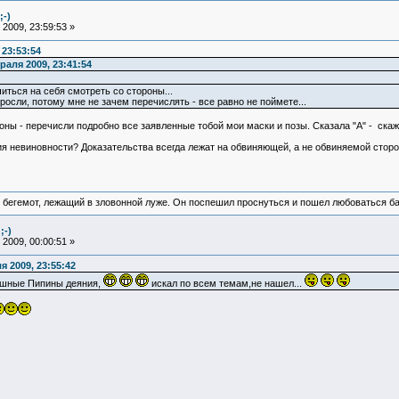
;-)
2009, 23:59:53 »
23:53:54
аля 2009, 23:41:54
иться на себя смотреть со стороны...
оросли, потому мне не зачем перечислять - все равно не поймете...
оны - перечисли подробно все заявленные тобой мои маски и позы. Сказала "А" - скаж
ия невиновности? Доказательства всегда лежат на обвиняющей, а не обвиняемой сторон
 бегемот, лежащий в зловонной луже. Он поспешил проснуться и пошел любоваться б
;-)
2009, 00:00:51 »
 2009, 23:55:42
рашные Пипины деяния,
искал по всем темам,не нашел...