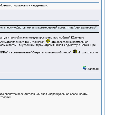
абочками, порхающими над цветами.
нт спецслужбистов, отчасти коммерческий проект типа "эзотерического"
доступ к прямой манипуляции пространством событий КД,ничего
ак материального так и "тонкого".
Это собственно нормальное
только потом - внутренним ядром,стремящимся к единству с Богом. При
ДЭИРы" и всевозможные "Секреты успешного бизнеса".
И только после
Записан
Это свойство всех Ангелов или твоя индивидуальная особенность?
 теорий?