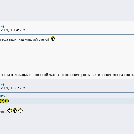
;-)
2009, 00:04:55 »
 всегда парит над мирской суетой
 бегемот, лежащий в зловонной луже. Он поспешил проснуться и пошел любоваться б
;-)
2009, 00:21:55 »
00:51
ее...