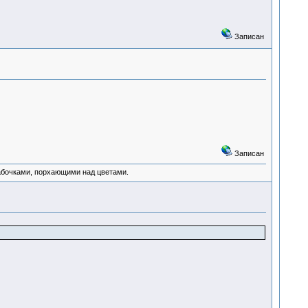
Записан
Записан
абочками, порхающими над цветами.