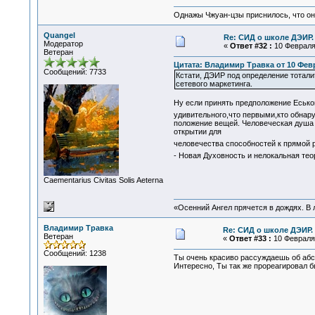
Однажы Чжуан-цзы приснилось, что он
Quangel
Re: СИД о школе ДЭИР. 
Модератор
«
Ответ #32 :
10 Февраля 
Ветеран
Цитата: Владимир Травка от 10 Февр
Сообщений: 7733
Кстати, ДЭИР под определение тотали
сетевого маркетинга.
Ну если принять предположение Есько
удивительного,что первыми,кто обнару
положение вещей. Человеческая душа в
открытии для
человечества способностей к прямой 
- Новая Духовность и нелокальная те
Сaementarius Civitas Solis Aeterna
«Осенний Ангел прячется в дождях. В л
Владимир Травка
Re: СИД о школе ДЭИР. 
Ветеран
«
Ответ #33 :
10 Февраля 
Сообщений: 1238
Ты очень красиво рассуждаешь об абс
Интересно, Ты так же прореагировал б