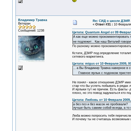
Владимир Травка
Re: СИД о школе ДЭИР. 
Ветеран
«
Ответ #31 :
10 Февраля 
Сообщений: 1238
Цитата: Quantum Angel от 09 Февраля
А как еще можно прокомментировать т
не подлежит... Как наш Виталий говор
По разному можно прокомментировать
Кстати, ДЭИР под определение тоталит
сетевого маркетинга.
Цитата: migus от 10 Февраля 2009, 00
... а Вы Владимир Травка наверное в 
Главное ярлык с подонком пристегнуть
Не понял - какое отношение ДЭИР им
стар что бы успеть побывать в рядах 
И ярлыки тут не причем. Есть факты -
плохо, но это повод задуматься кто п
Цитата: Любовь от 10 Февраля 2009, 
а без поз и без масок не пробовали?
лучше быть самим собой всегда, а то 
Люба можно попросить тебя перечисли
И почему ты не считаешь возможным ис