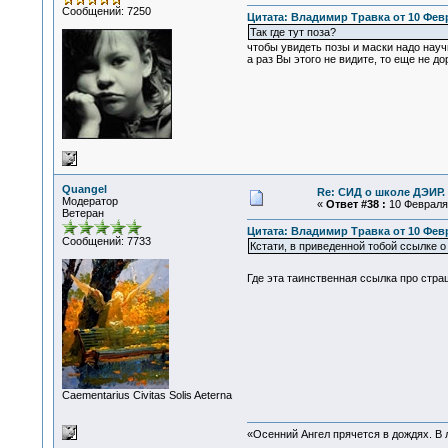
Сообщений: 7250
Цитата: Владимир Травка от 10 Февр
Так где тут поза?
чтобы увидеть позы и маски надо научи
а раз Вы этого не видите, то еще не д
Quangel
Re: СИД о школе ДЭИР. 
Модератор
«
Ответ #38 :
10 Февраля 
Ветеран
Цитата: Владимир Травка от 10 Февр
Сообщений: 7733
Кстати, в приведенной тобой ссылке о
Где эта таинственная ссылка про стр
Сaementarius Civitas Solis Aeterna
«Осенний Ангел прячется в дождях. В л