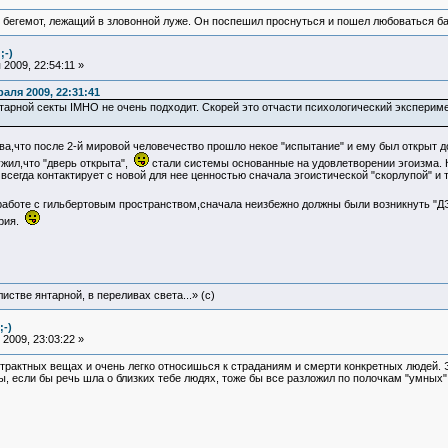
 бегемот, лежащий в зловонной луже. Он поспешил проснуться и пошел любоваться б
;-)
2009, 22:54:11 »
аля 2009, 22:31:41
тарной секты IMHO не очень подходит. Скорей это отчасти психологический экспериме
ва,что после 2-й мировой человечество прошло некое "испытание" и ему был открыт 
жил,что "дверь открыта",
стали системы основанные на удовлетворении эгоизма. К
сегда контактирует с новой для нее ценностью сначала эгоистической "скорлупой" и 
работе с гильбертовым пространством,сначала неизбежно должны были возникнуть "
ория.
истве янтарной, в переливах света...» (c)
;-)
2009, 23:03:22 »
трактных вещах и очень легко относишься к страданиям и смерти конкретных людей. 
ы, если бы речь шла о близких тебе людях, тоже бы все разложил по полочкам "умных"