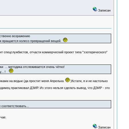
Записан
бственно возражению
ак вращается колесо превращений вещей.
нт спецслужбистов, отчасти коммерческий проект типа "эзотерического"
ки ... методика отслеживается очень чётко!
у... !
иками на ведьм (да простит меня Апрелька
)Кстати, я и не настолько
одимец практиковал ДЭИР. Из этого нельзя сделать вывод, что ДЭИР - это
 соответствовать...
чае.
Записан