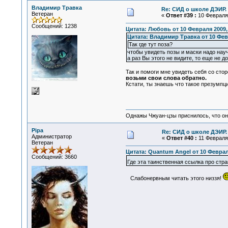
Владимир Травка
Re: СИД о школе ДЭИР. 
Ветеран
«
Ответ #39 :
10 Февраля 
Сообщений: 1238
Цитата: Любовь от 10 Февраля 2009, 
Цитата: Владимир Травка от 10 Февр
Так где тут поза?
чтобы увидеть позы и маски надо науч
а раз Вы этого не видите, то еще не д
Так и помоги мне увидеть себя со стор
возьми свои слова обратно.
Кстати, ты знаешь что такое презумпц
Однажы Чжуан-цзы приснилось, что он
Pipa
Re: СИД о школе ДЭИР. 
Администратор
«
Ответ #40 :
11 Февраля 
Ветеран
Цитата: Quantum Angel от 10 Февраля
Сообщений: 3660
Где эта таинственная ссылка про ст
Слабонервным читать этого низзя!