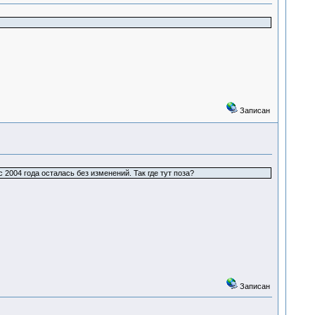
Записан
2004 года осталась без изменений. Так где тут поза?
Записан