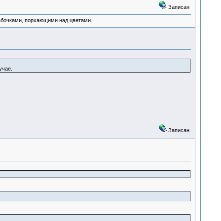
Записан
абочками, порхающими над цветами.
учае.
Записан