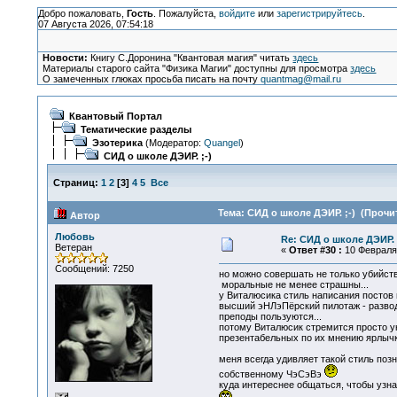
Добро пожаловать,
Гость
. Пожалуйста,
войдите
или
зарегистрируйтесь
.
07 Августа 2026, 07:54:18
Новости:
Книгу С.Доронина "Квантовая магия" читать
здесь
Материалы старого сайта "Физика Магии" доступны для просмотра
здесь
О замеченных глюках просьба писать на почту
quantmag@mail.ru
Квантовый Портал
Тематические разделы
Эзотерика
(Модератор:
Quangel
)
СИД о школе ДЭИР. ;-)
Страниц:
1
2
[
3
]
4
5
Все
Тема: СИД о школе ДЭИР. ;-) (Прочит
Автор
Любовь
Re: СИД о школе ДЭИР. 
Ветеран
«
Ответ #30 :
10 Февраля 
Сообщений: 7250
но можно совершать не только убийств
моральные не менее страшны...
у Виталюсика стиль написания постов 
высший эНЛэПёрский пилотаж - развод 
преподы пользуются...
потому Виталюсик стремится просто ун
презентабельных по их мнению ярлычко
меня всегда удивляет такой стиль поз
собственному ЧэСэВэ
куда интереснее общаться, чтобы узна