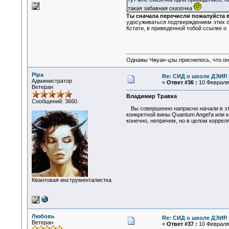
такая забавная сказочка
Ты сначала перечисли пожалуйста в
удосуживаться подтверждением этих о
Кстати, в приведенной тобой ссылке о 
Однажы Чжуан-цзы приснилось, что он
Pipa
Re: СИД о школе ДЭИР. 
Администратор
«
Ответ #36 :
10 Февраля 
Ветеран
Владимир Травка
Сообщений: 3660
Вы совершенно напрасно начали в это
конкретной вины Quantum Angel'а или 
конечно, непричем, но в целом корре
Квантовая инструменталистка
Любовь
Re: СИД о школе ДЭИР. 
Ветеран
«
Ответ #37 :
10 Февраля 