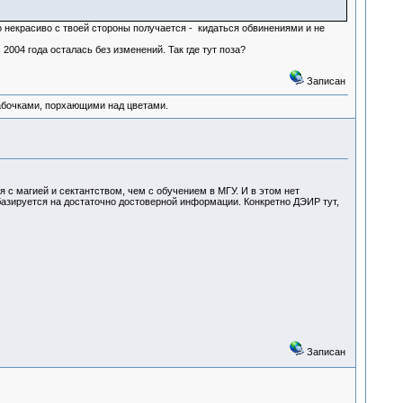
то некрасиво с твоей стороны получается - кидаться обвинениями и не
2004 года осталась без изменений. Так где тут поза?
Записан
абочками, порхающими над цветами.
 магией и сектантством, чем с обучением в МГУ. И в этом нет
 базируется на достаточно достоверной информации. Конкретно ДЭИР тут,
Записан