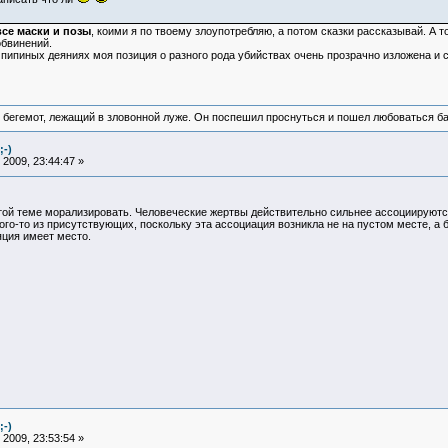
се маски и позы
, коими я по твоему злоупотребляю, а потом сказки рассказывай. А 
бвинений.
пипиных деяниях моя позиция о разного рода убийствах очень прозрачно изложена и с 
 бегемот, лежащий в зловонной луже. Он поспешил проснуться и пошел любоваться б
;-)
2009, 23:44:47 »
й теме морализировать. Человеческие жертвы действительно сильнее ассоциируются с
кого-то из присутствующих, поскольку эта ассоциация возникла не на пустом месте, а
ляция имеет место.
;-)
2009, 23:53:54 »