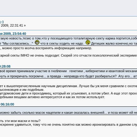
;-)
2009, 22:31:41 »
 2009, 23:54:40
акую новость,тезис о том,что у посещающего тоталитарную секту карма портится,со
ит "Мы согласились..."
что в секты ходить не надо.
Детишек жалко конечно,но т
, можно просто молча воспринять информацию например.
арной секты IMHO не очень подходит. Скорей это отчасти психологический экспериме
:28:08
своё время принимали участие в гноблении генетики , кибернетики и квантовой механи
 и прокричать погромче... а правда - неправда кто будет разбираться? Ату его... ат
еет к вышеперечисленным научным дисциплинам. Лучше бы уж меня сравнили с охотн
лысенковцев и им подобным.
детдомовские дети и проходимец, который их усыновил, а потом убил. А еще этот прох
одобными вещами активно интересуется и как их потом использует.
06:16:00
можно забыть сколько масок нацепили и какая оказалась внешней... и поза может ей не
ть эти мои маски и позы?
кренне удивиться, тому что не очень понятно как можно иронизировать в данном слу