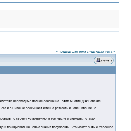
« предыдущая тема
следующая тема »
 пилотажа необходимо полное осознание - этим многие ДЭИРовские
, его и в Пипочке восхищает именно резкость и навешивание не
ировать по своему усмотрению, в том числе и унижать, потакая
еще и принципиально новые знания получаешь - что может быть интереснее