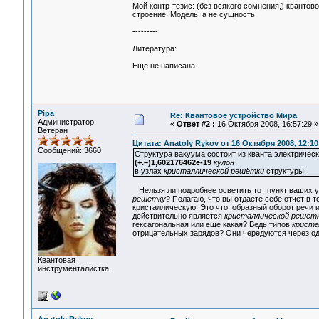
Мой контр-тезис: (без всякого сомнения,) кванто
строение. Модель, а не сущность.
---------
Литература:
Еще не написана.
Pipa
Re: Квантовое устройство Мира
Администратор
«
Ответ #2 :
16 Октября 2008, 16:57:29 »
Ветеран
Цитата: Anatoly Rykov от 16 Октября 2008, 12:10
Сообщений: 3660
Структура вакуума состоит из кванта электрическ
(+.–)1,602176462е-19
кулон
в узлах
кристаллической решётки
структуры.
Нельзя ли подробнее осветить тот пункт ваших у
решетку
? Полагаю, что вы отдаете себе отчет в т
кристаллическую. Это что, образный оборот речи 
действительно является
кристаллической решет
гексагональная или еще какая? Ведь типов
криста
отрицательных зарядов? Они чередуются через оди
Квантовая
инструменталистка