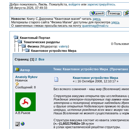
Добро пожаловать,
Гость
. Пожалуйста,
войдите
или
зарегистрируйтесь
.
08 Августа 2026, 07:49:33
Новости:
Книгу С.Доронина "Квантовая магия" читать
здесь
Материалы старого сайта "Физика Магии" доступны для просмотра
здесь
О замеченных глюках просьба писать на почту
quantmag@mail.ru
Квантовый Портал
Тематические разделы
0 Пользоват
Физика
(Модератор:
valeriy
)
Квантовое устройство Мира
Страниц:
[
1
]
2
Все
Тема: Квантовое устройство Мира (Прочитано 
Автор
Anatoly Rykov
Квантовое устройство Мира
Новичок
«
:
16 Октября 2008, 12:10:17 »
Сообщений: 8
Без всякого сомнения - наш мир (Вселенная) имее
Структура вакуума открыта при исследовании ф
Рождение электрон-позитронных пар гамма–кван
электрона и позитрона) впервые наблюдали Ирен
и другие открытия Нобелевскую премию по физик
инерции, источник рождения всех масс микро час
А.В.Рыков
Наша Вселенная не может существовать и норм
Структура вакуума состоит из кванта электрическ
(+.–)1,602176462е-19
кулон
в узлах кристаллической решётки структуры.