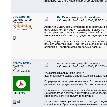
Впрочем... До этого уровня нам всем еще предстои
С.И. Доронин
Re: Квантовое устройство Мира
Администратор
«
Ответ #5 :
16 Октября 2008, 17:53:31 »
Ветеран
Анатолий Васильевич, хотел поинтересоваться, ва
Сообщений: 795
временном континууме? Т.е. когда нет вещества и
в пространстве с той же метрикой, что и сейчас? 
изначальных «абсолютов», существующих даже тог
И еще вопрос, насчет физического процесса, кото
процесс декогеренции? Наличие декогеренции, ка
сомнению и подтверждено экспериментально.
Anatoly Rykov
Re: Квантовое устройство Мира
Новичок
«
Ответ #6 :
16 Октября 2008, 18:16:53 »
Сообщений: 8
Уважаемый
Сергей
(Иванович?).
Вам огромное спасибо за публикацию в Вашем жур
В природе нет пространства+время. Это нелепая 
размерами и процессами в нем. Это материализм.
В преамбуле форума приведены обоснования такого
А.В.Рыков
Рождение масс электрона и позитрона наблюдали е
этой реальностью в пользу
space+time
.
Масса рождаетяс при внесении в структуру вакуум
коллайдерах). Простите, для меня незнаком терми