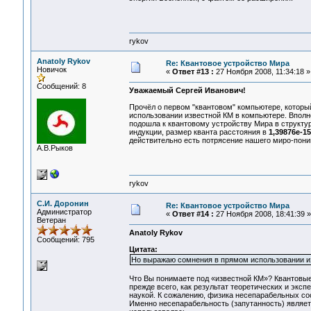
rykov
Anatoly Rykov
Re: Квантовое устройство Мира
Новичок
«
Ответ #13 :
27 Ноября 2008, 11:34:18 »
Сообщений: 8
Уважаемый Сергей Иванович!
Прочёл о первом "квантовом" компьютере, которы
использовании известной КМ в компьютере. Вполне
подошла к квантовому устройству Мира в структур
индукции, размер кванта расстояния в
1,39876е-1
действительно есть потрясение нашего миро-пони
А.В.Рыков
rykov
С.И. Доронин
Re: Квантовое устройство Мира
Администратор
«
Ответ #14 :
27 Ноября 2008, 18:41:39 »
Ветеран
Anatoly Rykov
Сообщений: 795
Цитата:
Но выражаю сомнения в прямом использовании и
Что Вы понимаете под «известной КМ»? Квантовые
прежде всего, как результат теоретических и эк
наукой. К сожалению, физика несепарабельных сос
Именно несепарабельность (запутанность) являет