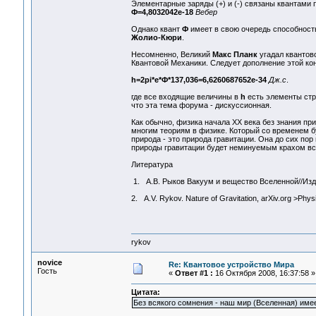
Элементарные заряды (+) и (-) связаны квантами 
Ф=4,8032042е-18
Вебер
Однако квант
Ф
имеет в свою очередь способност
Жолио-Кюри
.
Несомненно, Великий
Макс Планк
угадал квантово
Квантовой Механики. Следует дополнение этой ко
h=2pi*e*Ф*137,036=6,6260687652е-34
Дж.с
.
где все входящие величины в
h
есть элементы стр
что эта тема форума - дискуссионная.
Как обычно, физика начала ХХ века без знания пр
многим теориям в физике. Который со временем б
природа - это природа гравитации. Она до сих пор
природы гравитации будет неминуемым крахом вс
Литература
1. А.В. Рыков Вакуум и вещество Вселенной//Изд. 
2. A.V. Rykov. Nature of Gravitation, arXiv.org >Phy
rykov
novice
Re: Квантовое устройство Мира
Гость
«
Ответ #1 :
16 Октября 2008, 16:37:58 »
Цитата:
Без всякого сомнения - наш мир (Вселенная) имее