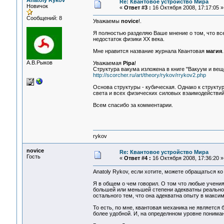
Anatoly Rykov
Re: Квантовое устройство Мира
Новичок
«
Ответ #3 :
16 Октября 2008, 17:17:05 »
Сообщений: 8
Уважаемы
novice
!.
Я полностью разделяю Ваше мнение о том, что вс
недостаток физики ХХ века.
Мне нравится название журнала Квантовая
магия
А.В.Рыков
Уважаемая
Pipa
!
Структура вакума изложена в книге "Вакуум и ве
http://scorcher.ru/art/theory/rykov/rrykov2.php
Основа структуры - кубическая. Однако к структур
света и всех физических силовых взаимодействий
Всем спасибо за комментарии.
rykov
novice
Re: Квантовое устройство Мира
Гость
«
Ответ #4 :
16 Октября 2008, 17:36:20 »
Anatoly Rykov, если хотите, можете обращаться ко
Я в общем о чем говорил. О том что любые учения
большей или меньшей степени адекватны реальност
остального тем, что она адекватна опыту в макси
То есть, по мне, квантовая механика не является 
более удобной. И, на определнном уровне понимани