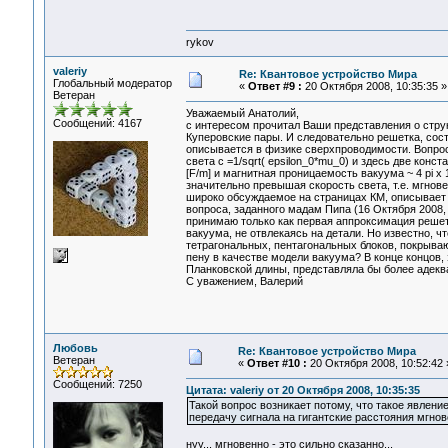
rykov
valeriy
Re: Квантовое устройство Мира
Глобальный модератор
«
Ответ #9 :
20 Октября 2008, 10:35:35 »
Ветеран
Уважаемый Анатолий,
Сообщений: 4167
с интересом прочитал Ваши представления о структ
Куперовские пары. И следовательно решетка, сост
описывается в физике сверхпроводимости. Вопрос:
света c =1/sqrt( epsilon_0*mu_0) и здесь две конс
[F/m] и магнитная проницаемость вакуума ~ 4 pi x
значительно превышая скорость света, т.е. мгновен
широко обсуждаемое на страницах КМ, описывает 
вопроса, заданного мадам Пипа (16 Октября 2008, 
принимаю только как первая аппроксимация решет
вакуума, не отвлекаясь на детали. Но известно, ч
тетрагональных, пентагональных блоков, покрываю
пену в качестве модели вакуума? В конце концов
Планковской длины, представляла бы более адекв
С уважением, Валерий
Любовь
Re: Квантовое устройство Мира
Ветеран
«
Ответ #10 :
20 Октября 2008, 10:52:42 
Сообщений: 7250
Цитата: valeriy от 20 Октября 2008, 10:35:35
Такой вопрос возникает потому, что такое явлени
передачу сигнала на гигантские расстояния мгнов
нуу... мгновенно - это сильно сказанно...