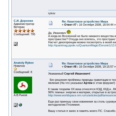
rykov
С.И. Доронин
Re: Квантовое устройство Мира
Администратор
«
Ответ #7 :
16 Октября 2008, 18:54:44 »
Ветеран
Да, Иванович
.
Сообщений: 795
А когда во Вселенной не было никакого вещества 
пространстве? Откуда оно взялось, это пространс
Насчет декогеренции можно посмотреть в моей кни
http://quantmag.ppole.ru/QuantumMagic/Doronin1/13.
Anatoly Rykov
Re: Квантовое устройство Мира
Новичок
«
Ответ #8 :
16 Октября 2008, 19:15:57 »
Сообщений: 8
Уважаемый
Сергей Иванович!
Без решения проблемы природы гравитации в теор
явления (На что указывал
Артем
в этом форуме!) 
К таким теориям ХХ века относятся КЭД, КХД и...КМ
96% темных энергии и материи, открытые в астроф
А.В.Рыков
http://www.worldspace.nm.ru/ru/articles/pdf/announce
Еще раз приношу свои извинения за столь сурову
методологию Птолемея.
Вашу статью я занес в память моего ПС. Спасибо.