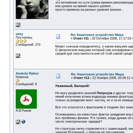
это мгновение по сути сумма времен рекогеренци
или уровне на время нашего уровня...
просто времена на разных уровнях разные...
неку
Re: Квантовое устройство Мира
Постоялец
«
Ответ #11 :
20 Октября 2008, 17:17:53 
Сообщений: 270
Может сначала определитесь, о каком вакууме ид
О физическом вакууме который уже когерирован к
средой для запутанности или об этой самой среде
Anatoly Rykov
Re: Квантовое устройство Мира
Новичок
«
Ответ #12 :
22 Ноября 2008, 20:09:12 »
Сообщений: 8
Уважемый, Валерий!
Не могу разделять мнений
Пенроуза
и других тео
линий излучения атома водорода некими флуктуа
только за рождение масс частиц, но и за их инерци
Все это относится к фантазиям в теориях без зна
А.В.Рыков
Основываясь на известных фактах рождения масс в
все проблемы физики. Я в тупике, когда думаю об
число электрических зарядов?
Но структура легко справляется с гравитацией, и
энергии Вселенной, с фактом её расширения.