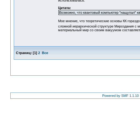
использовалась.
Цитата:
Возможно, что квантовый компьютер "нащупал" кв
Мое мнение, что теоретические основы КК гораздо 
сложной иерархической структуре Мироздания с м
материальный мир со своим вакуумом составляет 
Страниц:
[
1
]
2
Все
Powered by SMF 1.1.10