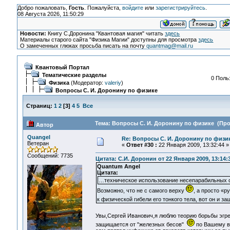
Добро пожаловать,
Гость
. Пожалуйста,
войдите
или
зарегистрируйтесь
.
08 Августа 2026, 11:50:29
Новости:
Книгу С.Доронина "Квантовая магия" читать
здесь
Материалы старого сайта "Физика Магии" доступны для просмотра
здесь
О замеченных глюках просьба писать на почту
quantmag@mail.ru
Квантовый Портал
Тематические разделы
0 Поль
Физика
(Модератор:
valeriy
)
Вопросы С. И. Доронину по физике
Страниц:
1
2
[
3
]
4
5
Все
Тема: Вопросы С. И. Доронину по физике (Про
Автор
Quangel
Re: Вопросы С. И. Доронину по физи
Ветеран
«
Ответ #30 :
22 Января 2009, 13:32:44 »
Сообщений: 7735
Цитата: С.И. Доронин от 22 Января 2009, 13:14:
Quantum Angel
Цитата:
…техническое использование несепарабильных со
Возможно, что не с самого верху
, а просто «р
к физической гибели его тонкого тела, вот он и 
Увы,Сергей Иванович,я люблю теорию борьбы эгр
защищается от "железных бесов"
по Вашему вы