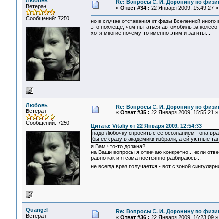
Любовь
Re: Вопросы С. И. Доронину по физи
Ветеран
«
Ответ #34 :
22 Января 2009, 15:49:27 »
Сообщений: 7250
но в случае отставания от фазы Вселенной иного в
это похлеще, чем пытаться автомобиль за колесо о
хотя многие почему-то именно этим и заняты...
Любовь
Re: Вопросы С. И. Доронину по физи
Ветеран
«
Ответ #35 :
22 Января 2009, 15:55:21 »
Сообщений: 7250
Цитата: Vitaliy от 22 Января 2009, 12:54:33
надо Любочку спросить с ее осознанием - она враз
бы ее сразу в академики избрали, а ей уютные тап
я Вам что-то должна?
на Ваши вопросы я отвечаю конкретно... если отве
равно как и я сама постоянно разбираюсь...
не всегда враз получается - вот с зоной сингуляр
Quangel
Re: Вопросы С. И. Доронину по физи
Ветеран
«
Ответ #36 :
22 Января 2009, 16:23:09 »