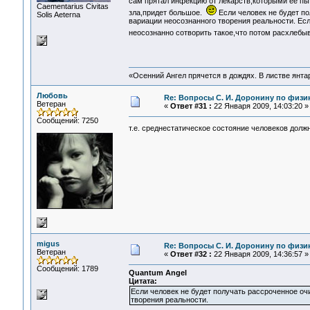
сам прятал инфекцию от лекарств,которыми ее пыт
Сaementarius Civitas
зла,придет большое.
Если человек не будет по
Solis Aeterna
вариации неосознанного творения реальности. Ес
неосознанно сотворить такое,что потом расхлебы
«Осенний Ангел прячется в дождях. В листве янтарн
Любовь
Re: Вопросы С. И. Доронину по физи
Ветеран
«
Ответ #31 :
22 Января 2009, 14:03:20 »
Сообщений: 7250
т.е. среднестатическое состояние человеков дол
migus
Re: Вопросы С. И. Доронину по физи
Ветеран
«
Ответ #32 :
22 Января 2009, 14:36:57 »
Сообщений: 1789
Quantum Angel
Цитата:
Если человек не будет получать рассроченное оч
творения реальности.