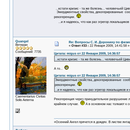
...кстати кризис - та же болезнь... человечьей Ц
Эмерджентные свойства, декогерированные сообщ
рекогеренции.
...и я надеюсь, что как раз эгрегор локальщико
Quangel
Re: Вопросы С. И. Доронину по физи
Ветеран
«
Ответ #33 :
22 Января 2009, 14:41:58 »
Сообщений: 7735
Цитата: migus от 22 Января 2009, 14:36:57
...кстати кризис - та же болезнь... человечьей Ци
А то...
Цитата: migus от 22 Января 2009, 14:36:57
Эмерджентные свойства, декогерированные сообщ
рекогеренции.
...и я надеюсь, что как раз эгрегор локальщиков
Сaementarius Civitas
Рекогеренция через принудительное разрушение 
Solis Aeterna
крайнем случае.
А в основном нас толкают к 
«Осенний Ангел прячется в дождях. В листве янтарн