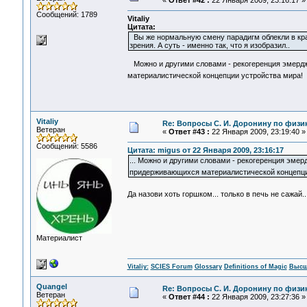
«
Ответ #42 :
22 Января 2009, 23:16:17 »
Сообщений: 1789
Vitaliy
Цитата:
Вы же нормальную смену парадигм облекли в кр
зрения. А суть - именно так, что я изобразил..
Можно и другими словами - рекогеренция эмердж
материалистической концепции устройства мира!
Vitaliy
Re: Вопросы С. И. Доронину по физи
Ветеран
«
Ответ #43 :
22 Января 2009, 23:19:40 »
Сообщений: 5586
Цитата: migus от 22 Января 2009, 23:16:17
... Можно и другими словами - рекогеренция эмер
придерживающихся материалистической концепц
Да назови хоть горшком... только в печь не сажай..
Материалист
Vitaliy:
SCIES Forum
Glossary
Definitions of Magic
Высш
Quangel
Re: Вопросы С. И. Доронину по физи
Ветеран
«
Ответ #44 :
22 Января 2009, 23:27:36 »