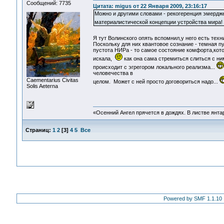
Сообщений: 7735
Цитата: migus от 22 Января 2009, 23:16:17
Можно и другими словами - рекогеренция эмердж
материалистической концепции устройства мира
Я тут Волинского опять вспомнил,у него есть тех
Поскольку для них квантовое сознание - темная пу
пустота НИРа - то самое состояние комфорта,кот
искала,
как она сама стремиться слиться с н
происходит с эгрегором локального реализма...
человечества в
Сaementarius Civitas
целом. Может с ней просто договориться надо...
Solis Aeterna
«Осенний Ангел прячется в дождях. В листве янтарн
Страниц:
1
2
[
3
]
4
5
Все
Powered by SMF 1.1.10