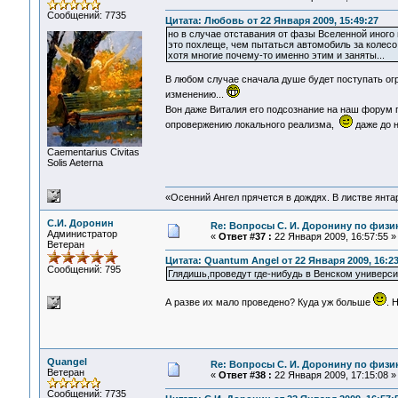
Сообщений: 7735
Цитата: Любовь от 22 Января 2009, 15:49:27
но в случае отставания от фазы Вселенной иного в
это похлеще, чем пытаться автомобиль за колесо 
хотя многие почему-то именно этим и заняты...
В любом случае сначала душе будет поступать ог
изменению...
Вон даже Виталия его подсознание на наш форум
опровержению локального реализма,
даже до н
Сaementarius Civitas
Solis Aeterna
«Осенний Ангел прячется в дождях. В листве янтарн
С.И. Доронин
Re: Вопросы С. И. Доронину по физи
Администратор
«
Ответ #37 :
22 Января 2009, 16:57:55 »
Ветеран
Цитата: Quantum Angel от 22 Января 2009, 16:23
Сообщений: 795
Глядишь,проведут где-нибудь в Венском универси
А разве их мало проведено? Куда уж больше
. 
Quangel
Re: Вопросы С. И. Доронину по физи
Ветеран
«
Ответ #38 :
22 Января 2009, 17:15:08 »
Сообщений: 7735