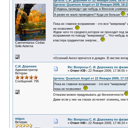
Цитата: С.И. Доронин от 22 Января 2009, 16:57:
Цитата: Quantum Angel от 22 Января 2009, 16:2
Глядишь,проведут где-нибудь в Венском универси
А разве их мало проведено? Куда уж больше
.
Пока их главное возражение - это все "микромир" 
не позволяют.
Ждем чего-то среднего,которое не проходит под з
возражения по поводу "микромира"... Что-нибудь 
кластера градиентом энергии...
Сaementarius Civitas
Solis Aeterna
«Осенний Ангел прячется в дождях. В листве янтарн
С.И. Доронин
Re: Вопросы С. И. Доронину по физи
Администратор
«
Ответ #39 :
22 Января 2009, 17:36:55 »
Ветеран
Цитата: Quantum Angel от 22 Января 2009, 17:15
Сообщений: 795
Пока их главное возражение - это все "микромир"
пока не позволяют.
Отмазки можно придумывать до бесконечности
Даже если у них на глазах исчезнет эсминец, они
migus
Re: Вопросы С. И. Доронину по физи
Ветеран
«
Ответ #40 :
22 Января 2009, 17:46:24 »