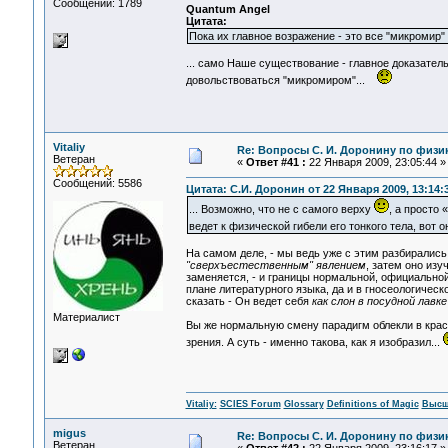
Сообщений: 1789
Quantum Angel
Цитата:
Пока их главное возражение - это все "микромир" 
... само Наше существование - главное доказатель
довольствоваться "микромиром"...
Vitaliy
Re: Вопросы С. И. Доронину по физи
Ветеран
«
Ответ #41 :
22 Января 2009, 23:05:44 »
Сообщений: 5586
Цитата: С.И. Доронин от 22 Января 2009, 13:14:
... Возможно, что не с самого верху
, а просто
ведет к физической гибели его тонкого тела, вот
На самом деле, - мы ведь уже с этим разбиралис
"сверхъестественным" явлением
, затем оно изу
заменяется, - и границы нормальной, официально
плане литературного языка, да и в гносеологичес
сказать - Он ведет себя
как слон в посудной лавке
Материалист
Вы же нормальную смену парадигм облекли в красив
зрения. А суть - именно такова, как я изобразил...
Vitaliy:
SCIES Forum
Glossary
Definitions of Magic
Высш
migus
Re: Вопросы С. И. Доронину по физи
Ветеран