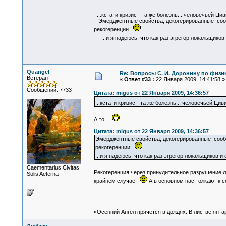
...кстати кризис - та же болезнь... человечьей Ц
Эмерджентные свойства, декогерированные сообщ
рекогеренции.
...и я надеюсь, что как раз эгрегор локальщико
Quangel
Re: Вопросы С. И. Доронину по физи
Ветеран
«
Ответ #33 :
22 Января 2009, 14:41:58 »
Сообщений: 7733
Цитата: migus от 22 Января 2009, 14:36:57
...кстати кризис - та же болезнь... человечьей Ци
А то...
Цитата: migus от 22 Января 2009, 14:36:57
Эмерджентные свойства, декогерированные сообщ
рекогеренции.
...и я надеюсь, что как раз эгрегор локальщиков
Сaementarius Civitas
Рекогеренция через принудительное разрушение 
Solis Aeterna
крайнем случае.
А в основном нас толкают к 
«Осенний Ангел прячется в дождях. В листве янтарн