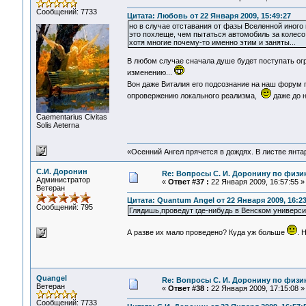
Сообщений: 7733
Цитата: Любовь от 22 Января 2009, 15:49:27
но в случае отставания от фазы Вселенной иного в
это похлеще, чем пытаться автомобиль за колесо 
хотя многие почему-то именно этим и заняты...
В любом случае сначала душе будет поступать ог
изменению...
Вон даже Виталия его подсознание на наш форум
опровержению локального реализма,
даже до н
Сaementarius Civitas
Solis Aeterna
«Осенний Ангел прячется в дождях. В листве янтарн
С.И. Доронин
Re: Вопросы С. И. Доронину по физи
Администратор
«
Ответ #37 :
22 Января 2009, 16:57:55 »
Ветеран
Цитата: Quantum Angel от 22 Января 2009, 16:23
Сообщений: 795
Глядишь,проведут где-нибудь в Венском универси
А разве их мало проведено? Куда уж больше
. 
Quangel
Re: Вопросы С. И. Доронину по физи
Ветеран
«
Ответ #38 :
22 Января 2009, 17:15:08 »
Сообщений: 7733