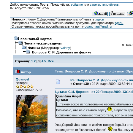
Добро пожаловать,
Гость
. Пожалуйста,
войдите
или
зарегистрируйтесь
.
07 Августа 2026, 20:57:56
Новости:
Книгу С.Доронина "Квантовая магия" читать
здесь
Материалы старого сайта "Физика Магии" доступны для просмотра
здесь
О замеченных глюках просьба писать на почту
quantmag@mail.ru
Квантовый Портал
Тематические разделы
0 Поль
Физика
(Модератор:
valeriy
)
Вопросы С. И. Доронину по физике
Страниц:
1
2
[
3
]
4
5
Все
Тема: Вопросы С. И. Доронину по физике (Про
Автор
Quangel
Re: Вопросы С. И. Доронину по физи
Ветеран
«
Ответ #30 :
22 Января 2009, 13:32:44 »
Сообщений: 7733
Цитата: С.И. Доронин от 22 Января 2009, 13:14:
Quantum Angel
Цитата:
…техническое использование несепарабильных со
Возможно, что не с самого верху
, а просто «р
к физической гибели его тонкого тела, вот он и 
Увы,Сергей Иванович,я люблю теорию борьбы эгр
защищается от "железных бесов"
по Вашему вы