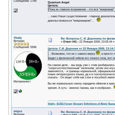
Сообщений: 1789
Quantum Angel
Цитата:
Пока их главное возражение - это все "микромир" 
... само Наше существование - главное доказатель
довольствоваться "микромиром"...
Vitaliy
Re: Вопросы С. И. Доронину по физи
Ветеран
«
Ответ #41 :
22 Января 2009, 23:05:44 »
Сообщений: 5586
Цитата: С.И. Доронин от 22 Января 2009, 13:14:
... Возможно, что не с самого верху
, а просто
ведет к физической гибели его тонкого тела, вот
На самом деле, - мы ведь уже с этим разбиралис
"сверхъестественным" явлением
, затем оно изу
заменяется, - и границы нормальной, официально
плане литературного языка, да и в гносеологичес
сказать - Он ведет себя
как слон в посудной лавке
Материалист
Вы же нормальную смену парадигм облекли в красив
зрения. А суть - именно такова, как я изобразил...
Vitaliy:
SCIES Forum
Glossary
Definitions of Magic
Высш
migus
Re: Вопросы С. И. Доронину по физи
Ветеран