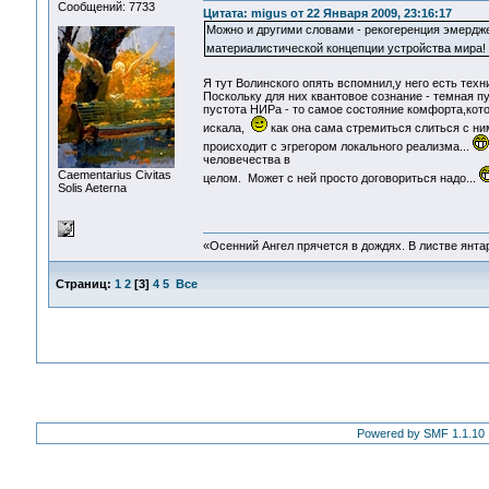
Сообщений: 7733
Цитата: migus от 22 Января 2009, 23:16:17
Можно и другими словами - рекогеренция эмердж
материалистической концепции устройства мира
Я тут Волинского опять вспомнил,у него есть тех
Поскольку для них квантовое сознание - темная пу
пустота НИРа - то самое состояние комфорта,кот
искала,
как она сама стремиться слиться с н
происходит с эгрегором локального реализма...
человечества в
Сaementarius Civitas
целом. Может с ней просто договориться надо...
Solis Aeterna
«Осенний Ангел прячется в дождях. В листве янтарн
Страниц:
1
2
[
3
]
4
5
Все
Powered by SMF 1.1.10