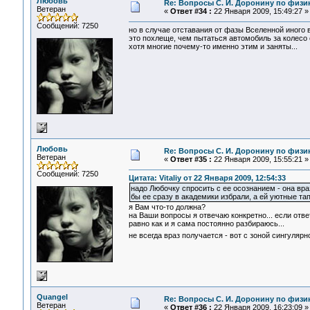
Любовь
Re: Вопросы С. И. Доронину по физи
Ветеран
«
Ответ #34 :
22 Января 2009, 15:49:27 »
Сообщений: 7250
но в случае отставания от фазы Вселенной иного в
это похлеще, чем пытаться автомобиль за колесо о
хотя многие почему-то именно этим и заняты...
Любовь
Re: Вопросы С. И. Доронину по физи
Ветеран
«
Ответ #35 :
22 Января 2009, 15:55:21 »
Сообщений: 7250
Цитата: Vitaliy от 22 Января 2009, 12:54:33
надо Любочку спросить с ее осознанием - она враз
бы ее сразу в академики избрали, а ей уютные тап
я Вам что-то должна?
на Ваши вопросы я отвечаю конкретно... если отве
равно как и я сама постоянно разбираюсь...
не всегда враз получается - вот с зоной сингуляр
Quangel
Re: Вопросы С. И. Доронину по физи
Ветеран
«
Ответ #36 :
22 Января 2009, 16:23:09 »