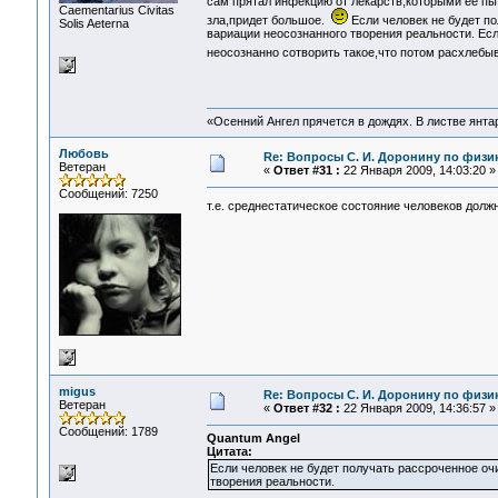
сам прятал инфекцию от лекарств,которыми ее пыт
Сaementarius Civitas
зла,придет большое.
Если человек не будет по
Solis Aeterna
вариации неосознанного творения реальности. Ес
неосознанно сотворить такое,что потом расхлебы
«Осенний Ангел прячется в дождях. В листве янтарн
Любовь
Re: Вопросы С. И. Доронину по физи
Ветеран
«
Ответ #31 :
22 Января 2009, 14:03:20 »
Сообщений: 7250
т.е. среднестатическое состояние человеков дол
migus
Re: Вопросы С. И. Доронину по физи
Ветеран
«
Ответ #32 :
22 Января 2009, 14:36:57 »
Сообщений: 1789
Quantum Angel
Цитата:
Если человек не будет получать рассроченное оч
творения реальности.