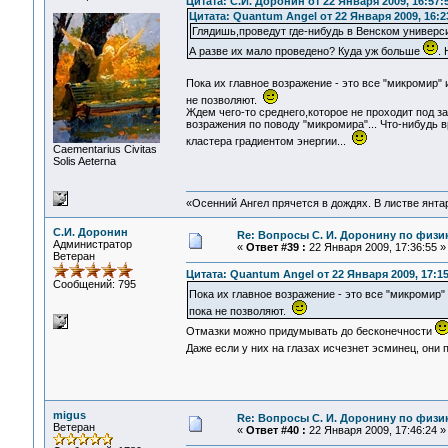
Цитата: С.И. Доронин от 22 Января 2009, 16:57:
Цитата: Quantum Angel от 22 Января 2009, 16:2
Глядишь,проведут где-нибудь в Венском универси
А разве их мало проведено? Куда уж больше
.
Пока их главное возражение - это все "микромир" 
не позволяют.
Ждем чего-то среднего,которое не проходит под з
возражения по поводу "микромира"... Что-нибудь 
кластера градиентом энергии...
Сaementarius Civitas
Solis Aeterna
«Осенний Ангел прячется в дождях. В листве янтарн
С.И. Доронин
Re: Вопросы С. И. Доронину по физи
Администратор
«
Ответ #39 :
22 Января 2009, 17:36:55 »
Ветеран
Цитата: Quantum Angel от 22 Января 2009, 17:15
Сообщений: 795
Пока их главное возражение - это все "микромир"
пока не позволяют.
Отмазки можно придумывать до бесконечности
Даже если у них на глазах исчезнет эсминец, они
migus
Re: Вопросы С. И. Доронину по физи
Ветеран
«
Ответ #40 :
22 Января 2009, 17:46:24 »