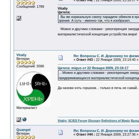
«
Ответ #42 :
22 Января 2009, 23:16:17 »
Сообщений: 1789
Vitaliy
Цитата:
Вы же нормальную смену парадигм облекли в кр
зрения. А суть - именно так, что я изобразил..
Можно и другими словами - рекогеренция эмердж
материалистической концепции устройства мира!
Vitaliy
Re: Вопросы С. И. Доронину по физи
Ветеран
«
Ответ #43 :
22 Января 2009, 23:19:40 »
Сообщений: 5586
Цитата: migus от 22 Января 2009, 23:16:17
... Можно и другими словами - рекогеренция эмер
придерживающихся материалистической концепц
Да назови хоть горшком... только в печь не сажай..
Материалист
Vitaliy:
SCIES Forum
Glossary
Definitions of Magic
Высш
Quangel
Re: Вопросы С. И. Доронину по физи
Ветеран
«
Ответ #44 :
22 Января 2009, 23:27:36 »