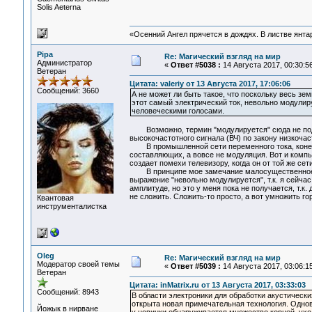
Solis Aeterna
«Осенний Ангел прячется в дождях. В листве янтарн
Pipa
Re: Магический взгляд на мир
Администратор
«
Ответ #5038 :
14 Августа 2017, 00:30:56
Ветеран
Цитата: valeriy от 13 Августа 2017, 17:06:06
Сообщений: 3660
А не может ли быть такое, что поскольку весь з
этот самый электрический ток, невольно модули
человеческими голосами.
Возможно, термин "модулируется" сюда не подх
высокочастотного сигнала (ВЧ) по закону низкочаст
В промышленной сети переменного тока, конечно
составляющих, а вовсе не модуляция. Вот и компь
создает помехи телевизору, когда он от той же сет
В принципе мое замечание малосущественное, т
выражение "невольно модулируется", т.к. я сейча
амплитуде, но это у меня пока не получается, т.к
не сложить. Сложить-то просто, а вот умножить го
Квантовая
инструменталистка
Oleg
Re: Магический взгляд на мир
Модератор своей темы
«
Ответ #5039 :
14 Августа 2017, 03:06:15
Ветеран
Цитата: inMatrix.ru от 13 Августа 2017, 03:33:03
Сообщений: 8943
В области электроники для обработки акустически
открыта новая примечательная технология. Одно
Йожык в нирване