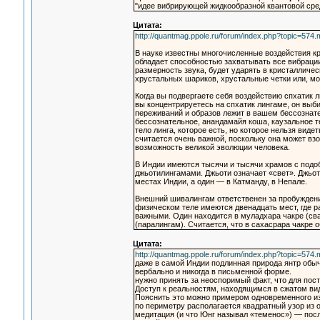
"идее вибрирующей жидкообразной квантовой сре
Цитата:
http://quantmag.ppole.ru/forum/index.php?topic=5
В науке известны многочисленные воздействия кри
обладает способностью захватывать все вибрации,
размерность звука, будет ударять в кристалличе
хрустальных шариков, хрустальные четки или, мо
Когда вы подвергаете себя воздействию спхатик л
вы концентрируетесь на спхатик лингаме, он выб
переживаний и образов лежит в вашем бессознате
бессознательное, анандамайя коша, каузальное т
тело линга, которое есть, но которое нельзя вид
считается очень важной, поскольку она может взо
возможность великой эволюции человека.
В Индии имеются тысячи и тысячи храмов с подо
джьотилингамами. Джьоти означает «свет». Джьо
местах Индии, а один — в Катманду, в Непале.
Внешний шивалингам ответственен за пробуждение
физическом теле имеются двенадцать мест, где 
важными. Один находится в муладхара чакре (сва
(паралингам). Считается, что в сахасрара чакре
Цитата:
http://quantmag.ppole.ru/forum/index.php?topic=5
даже в самой Индии подлинная природа янтр обыч
вербально и никогда в письменной форме.
нужно принять за неоспоримый факт, что для пос
Доступ к реальностям, находящимся в сжатом вид
Пояснить это можно примером одновременного из
по периметру располагается квадратный узор из
медитация (и что Юнг называл «теменос») — пос