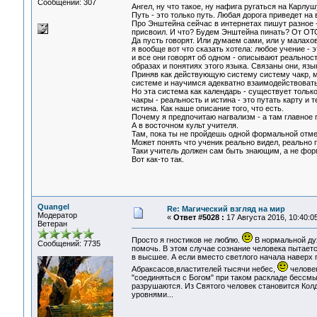
Сообщений: 307
Ангел, ну что такое, ну нафига ругаться на Карлуш
Путь - это только путь. Любая дорога приведет на в
Про Энштейна сейчас в интернетах пишут разное - 
присвоил. И что? Будем Энштейна пинать? От ОТ
Да пусть говорят. Или думаем сами, или у малахо
я вообще вот что сказать хотела: любое учение -
и все они говорят об одном - описывают реальнос
образах и понятиях этого языка. Связаны они, яз
Приняв как действующую систему систему чакр, 
системе и научимся адекватно взаимодействовать
Но эта система как календарь - существует только
чакры - реальность и истина - это путать карту и 
истина. Как наше описание того, что есть.
Почему я предпочитаю нагвализм - а там главное 
А в восточном культ учителя.
Там, пока ты не пройдешь одной формальной отметк
Может понять что ученик реально видел, реально п
Таки учитель должен сам быть знающим, а не фо
Вот как-то так.
Quangel
Re: Магический взгляд на мир
Модератор
«
Ответ #5028 :
17 Августа 2016, 10:40:05
Ветеран
Просто я гностиков не люблю.
В нормальной ду
Сообщений: 7735
помочь. В этом случае сознание человека пытаетс
в высшее. А если вместо светлого начала наверх
Абраксасов,властителей тысячи небес,
человек
"соединяться с Богом" при таком раскладе бессм
разрушаются. Из Святого человек становится Ко
уровнями...