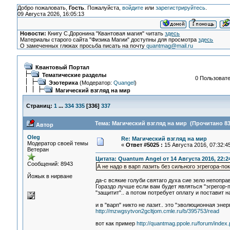
Добро пожаловать,
Гость
. Пожалуйста,
войдите
или
зарегистрируйтесь
.
09 Августа 2026, 16:05:13
Новости:
Книгу С.Доронина "Квантовая магия" читать
здесь
Материалы старого сайта "Физика Магии" доступны для просмотра
здесь
О замеченных глюках просьба писать на почту
quantmag@mail.ru
Квантовый Портал
Тематические разделы
0 Пользовате
Эзотерика
(Модератор:
Quangel
)
Магический взгляд на мир
Страниц:
1
...
334
335
[
336
]
337
Тема: Магический взгляд на мир (Прочитано 83
Автор
Oleg
Re: Магический взгляд на мир
Модератор своей темы
«
Ответ #5025 :
15 Августа 2016, 07:32:45
Ветеран
Цитата: Quantum Angel от 14 Августа 2016, 22:2
Сообщений: 8943
А не надо в варп лазить без сильного эгрегора-по
Йожык в нирване
да-с всякие голуби святаго духа сие зело непопра
Гораздо лучше если вам будет являться "эгрегор-
"защитит".. а потом потребует оплату и поставит н
и в "варп" никто не лазит.. это "эволюционная энер
http://mzwgsytvon2gcltjom.cmle.ru/b/395753/read
вот как пример
http://quantmag.ppole.ru/forum/ind