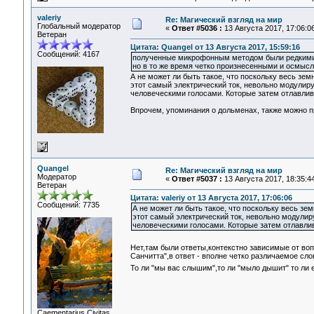
valeriy
Re: Магический взгляд на мир
Глобальный модератор
«
Ответ #5036 :
13 Августа 2017, 17:06:06
Ветеран
Цитата: Quangel от 13 Августа 2017, 15:59:16
Сообщений: 4167
полученные микрофонным методом были редкими
но в то же время четко произнесенными и осмыс
А не может ли быть такое, что поскольку весь зе
этот самый электрический ток, невольно модулир
человеческими голосами. Которые затем отлавли
Впрочем, упоминания о дольменах, также можно п
Quangel
Re: Магический взгляд на мир
Модератор
«
Ответ #5037 :
13 Августа 2017, 18:35:44
Ветеран
Цитата: valeriy от 13 Августа 2017, 17:06:06
Сообщений: 7735
А не может ли быть такое, что поскольку весь з
этот самый электрический ток, невольно модули
человеческими голосами. Которые затем отлавл
Нет,там были ответы,контекстно зависимые от во
Санчитта",в ответ - вполне четко различаемое сл
То ли "мы вас слышим",то ли "мыло дышит" то ли 
Сaementarius Civitas