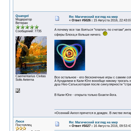
Quangel
Re: Магический взгляд на мир
Модератор
«
Ответ #5026 :
15 Августа 2016, 22:43:07
Ветеран
А почему все так бояться "платить по счетам",ин
Сообщений: 7735
сферы Блоха,и больше ничего.
Сaementarius Civitas
Все остальное - его бесконечные игры с самим со
Solis Aeterna
А Кундалини в Кали-Юге воообще никому трогать 
душ Нео-Сатьи,которая после сингулярности "стра
В Кали-Юге - открыта только Бхакти-йога.
«Осенний Ангел прячется в дождях. В листве янтарн
Люся
Re: Магический взгляд на мир
Постоялец
«
Ответ #5027 :
16 Августа 2016, 09:53:43