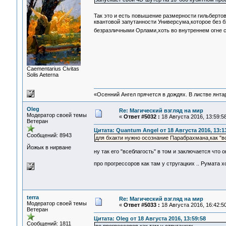
Так это и есть повышение размерности гильберто
квантовой запутанности Универсума,которое без бх
безразличными Орлами,хоть во внутреннем огне 
Сaementarius Civitas
Solis Aeterna
«Осенний Ангел прячется в дождях. В листве янтарн
Oleg
Re: Магический взгляд на мир
Модератор своей темы
«
Ответ #5032 :
18 Августа 2016, 13:59:58
Ветеран
Цитата: Quantum Angel от 18 Августа 2016, 13:1
Сообщений: 8943
для бхакти нужно осознание Парабрахмана,как "вс
Йожык в нирване
ну так его "всеблагость" в том и заключается что
про прогрессоров как там у стругацких .. Румата х
terra
Re: Магический взгляд на мир
Модератор своей темы
«
Ответ #5033 :
18 Августа 2016, 16:42:50
Ветеран
Цитата: Oleg от 18 Августа 2016, 13:59:58
Сообщений: 1811