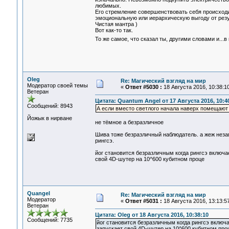
любимых.
Его стремление совершенствовать себя происходи
эмоциональную или иерархическую выгоду от резул
Чистая мантра )
Вот как-то так.
То же самое, что сказал ты, другими словами и...
Oleg
Re: Магический взгляд на мир
Модератор своей темы
«
Ответ #5030 :
18 Августа 2016, 10:38:10
Ветеран
Цитата: Quantum Angel от 17 Августа 2016, 10:4
Сообщений: 8943
А если вместо светлого начала наверх помещают
Йожык в нирване
не тёмное а безразличное
Шива тоже безразличный наблюдатель. а жеж неза
рингсэ.
йог становится безразличным когда рингсэ включае
свой 4D-шутер на 10^600 кубитном проце
Quangel
Re: Магический взгляд на мир
Модератор
«
Ответ #5031 :
18 Августа 2016, 13:13:57
Ветеран
Цитата: Oleg от 18 Августа 2016, 10:38:10
Сообщений: 7735
йог становится безразличным когда рингсэ включае
запускает свой 4D-шутер на 10^600 кубитном про