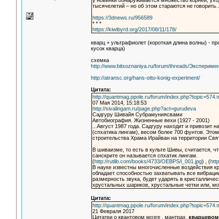
у новинки обнаруживается множество корней, ух
тысячелетий – но об этом стараются не говорить
https://3dnews.ru/956589
* * *
https://kiwibyrd.org/2017/08/11/178/
кварц + ультрафиолет (короткая длина волны) - п
кусок кварца)
схемка
http://www.bitsoznaniya.ru/forum/threads/Эксперим
http://atransc.org/hans-otto-konig-experiment/
Цитата:
http://quantmag.ppole.ru/forum/index.php?topic=5
07 Мая 2014, 15:18:53
http://sivalingam.ru/page.php?act=gurudeva
Садгуру Шивайя Субрамуниясвами
Автобиография. Жизненные вехи (1927 - 2001)
...Август 1987 года. Садгуру находит и привози
(спхатика лингам), весом более 700 фунтов. Эт
строительства Храма Ирайван на территории Свят
В шиваизме, то есть в культе Шивы, считается, ч
санскрите он называется спхатик лингам.
(
http://rutlib.com/books/4733/OEBPS/i_001.jpg
) , (
htt
В науке известны многочисленные воздействия кри
обладает способностью захватывать все вибрации,
размерность звука, будет ударять в кристалличе
хрустальных шариков, хрустальные четки или, мо
Цитата:
http://quantmag.ppole.ru/forum/index.php?topic=5
21 Февраля 2017
Цитатки о квантовом мозге , мантрах,
кварцевом 