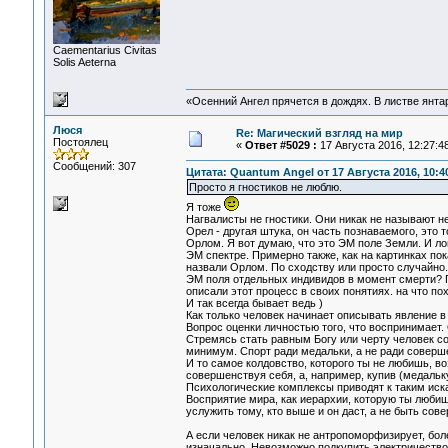
Сaementarius Civitas
Solis Aeterna
«Осенний Ангел прячется в дождях. В листве янтарн
Люся
Re: Магический взгляд на мир
Постоялец
«
Ответ #5029 :
17 Августа 2016, 12:27:48
Сообщений: 307
Цитата: Quantum Angel от 17 Августа 2016, 10:4
Просто я гностиков не люблю.
Я тоже
Нагвалисты не гностики. Они никак не называют н
Орел - другая штука, он часть познаваемого, это 
Орлом. Я вот думаю, что это ЭМ поле Земли. И ло
ЭМ спектре. Примерно также, как на картинках по
назвали Орлом. По сходству или просто случайно. 
ЭМ поля отдельных индивидов в момент смерти? Ге
описали этот процесс в своих понятиях. на что п
И так всегда бывает ведь )
Как только человек начинает описывать явление в
Вопрос оценки личностью того, что воспринимает. 
Стремясь стать равным Богу или черту человек со
минимум. Спорт ради медальки, а не ради соверш
И то самое колдовство, которого ты не любишь, во
совершенствуя себя, а, например, купив (медальку
Психологические комплексы приводят к таким иск
Восприятие мира, как иерархии, которую ты любишь
услужить тому, кто выше и он даст, а не быть со
А если человек никак не антропоморфизирует, бол
изначально. Невозможно подкупить электричество