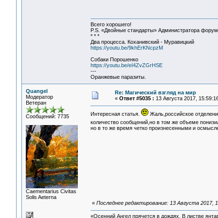
Всего хорошего!
P.S. «Двойные стандарты» Администратора форума 
* * *
Два процесса. Коханивский - Муравицкий
https://youtu.be/9khErKNcpzM
Собаки Порошенко
https://youtu.be/eI4ZvZGrHSE
---
Оранжевые паразиты.
Quangel
Re: Магический взгляд на мир
Модератор
«
Ответ #5035 :
13 Августа 2017, 15:59:16
Ветеран
Интересная статья.
Жаль,российское отделение
Сообщений: 7735
количество сообщений,но в том же объеме понизи
но в то же время четко произнесенными и осмысл
Сaementarius Civitas
Solis Aeterna
«
Последнее редактирование: 13 Августа 2017, 1
«Осенний Ангел прячется в дождях. В листве янтарн