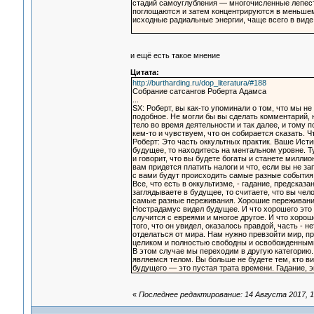
стадий самоуглубления — многочисленные лепест
поглощаются и затем концентрируются в меньшем 
исходные радиальные энергии, чаще всего в вид
и ещё есть такое мнение
Цитата:
http://burtharding.ru/dop_literatura/#188
Собрание сатсангов Роберта Адамса
...
SX: Роберт, вы как-то упоминали о том, что мы не
подобное. Не могли бы вы сделать комментарий, 
тело во время деятельности и так далее, и тому 
кем-то и чувствуем, что он собирается сказать. 
Роберт: Это часть оккультных практик. Ваше Истин
будущее, то находитесь на ментальном уровне. Т
и говорит, что вы будете богаты и станете миллио
вам придется платить налоги и что, если вы не зап
с вами будут происходить самые разные события.
Все, что есть в оккультизме, - гадание, предсказ
заглядываете в будущее, то считаете, что вы чело
самые разные переживания. Хорошие переживани
Нострадамус видел будущее. И что хорошего это 
случится с евреями и многое другое. И что хороше
того, что он увидел, оказалось правдой, часть - 
отделаться от мира. Нам нужно превзойти мир, п
целиком и полностью свободны и освобожденным
В этом случае мы переходим в другую категорию
являемся телом. Вы больше не будете тем, кто ви
будущего — это пустая трата времени. Гадание, 
«
Последнее редактирование: 14 Августа 2017, 1