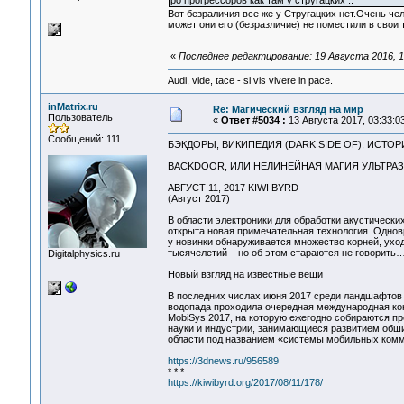
ро прогрессоров как там у стругацких ..
Вот безраличия все же у Стругацких нет.Очень ч
может они его (безразличие) не поместили в свои 
«
Последнее редактирование: 19 Августа 2016, 15
Audi, vide, tace - si vis vivere in pace.
inMatrix.ru
Re: Магический взгляд на мир
Пользователь
«
Ответ #5034 :
13 Августа 2017, 03:33:03
Сообщений: 111
БЭКДОРЫ, ВИКИПЕДИЯ (DARK SIDE OF), ИСТО
BACKDOOR, ИЛИ НЕЛИНЕЙНАЯ МАГИЯ УЛЬТРАЗ
АВГУСТ 11, 2017 KIWI BYRD
(Август 2017)
В области электроники для обработки акустически
открыта новая примечательная технология. Одно
у новинки обнаруживается множество корней, ухо
тысячелетий – но об этом стараются не говорить
Digitalphysics.ru
Новый взгляд на известные вещи
В последних числах июня 2017 среди ландшафтов
водопада проходила очередная международная к
MobiSys 2017, на которую ежегодно собираются п
науки и индустрии, занимающиеся развитием обш
области под названием «системы мобильных комм
https://3dnews.ru/956589
* * *
https://kiwibyrd.org/2017/08/11/178/