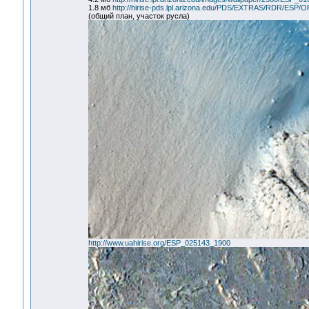
1.8 мб
http://hirise-pds.lpl.arizona.edu/PDS/EXTRAS/RDR/E
(общий план, участок русла)
http://www.uahirise.org/ESP_025143_1900