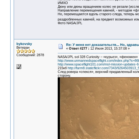
ИМХО
Дюну или дюны вращением колес не резали (исслед
Направление перемещения камней, - методом «фл
Но, перемещаются вдоль старого следа, теперь мо
раздробленных камней, на предмет возможных изме
Фото NASA/JPL
bykovsky
Re: У меня нет доказательств... Но, здра
Ветеран
«
Ответ #277 :
12 Июля 2013, 15:37:08 »
Сообщений: 2878
NASA/JPL sol 328 Curiosity – «курьез», «феномен»
http://www.unmannedspaceflight.com/index.php?s=
http://www.spaceflight101.com/msl-mission-updates-6
215кб
http://farm8.staticflickr.com/7343/9264503913_
След ровера «спекся», верхний придавленный коле
сторону.