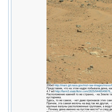
200кб
http://mars.jpl.nasa.gov/msl-raw-images/m
Представим, что на этом кадре побывала дюна, ка
4.7 мб
http://farm3.staticflickr.com/2825/944654967
Расположение камней то же странно, - на Земле т
кустарника.
Здесь, то же самое, - нет даже признаков этих са
Причем, эта самая мелочь на вид так же другая, -
крупные валуны расположенные группами, а ведут
- Почему дюна именно на пустом месте? и след д