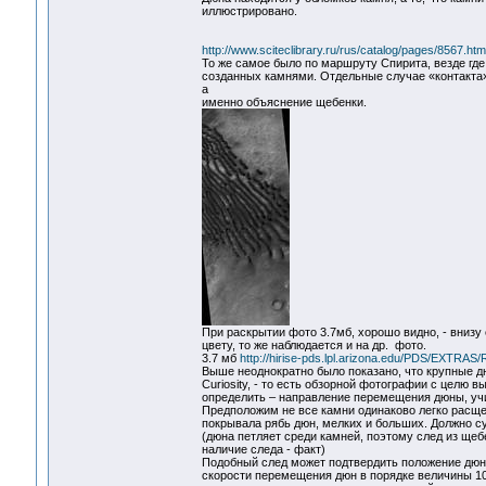
иллюстрировано.
http://www.sciteclibrary.ru/rus/catalog/pages/8567.htm
То же самое было по маршруту Спирита, везде где
созданных камнями. Отдельные случае «контакта»
а
именно объяснение щебенки.
При раскрытии фото 3.7мб, хорошо видно, - внизу
цвету, то же наблюдается и на др. фото.
3.7 мб
http://hirise-pds.lpl.arizona.edu/PDS/EX
Выше неоднократно было показано, что крупные д
Curiosity, - то есть обзорной фотографии с целю 
определить – направление перемещения дюны, учи
Предположим не все камни одинаково легко расще
покрывала рябь дюн, мелких и больших. Должно с
(дюна петляет среди камней, поэтому след из щеб
наличие следа - факт)
Подобный след может подтвердить положение дюны
скорости перемещения дюн в порядке величины 10