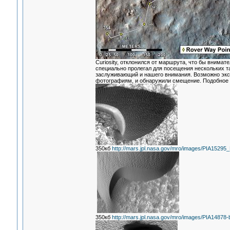
Curiosity, отклонился от маршрута, что бы внима
специально пролегал для посещения нескольких т
заслуживающий и нашего внимания. Возможно экс
фотографиям, и обнаружили смещение. Подобное 
350кб
http://mars.jpl.nasa.gov/mro/images/PIA15295_B
350кб
http://mars.jpl.nasa.gov/mro/images/PIA14878-br