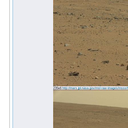
235кб
http://mars.jpl.nasa.gov/msl-raw-images/m