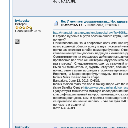
Фото NASA/JPL
bykovsky
Re: У меня нет доказательств... Но, здра
Ветеран
«
Ответ #271 :
17 Июня 2013, 16:09:56 »
Сообщений: 2878
http://mars.jpl.nasa.gov/msl/multimedia/raw/?s=3
В случае бурения внутри обозначенного круга, шл
почему?
Ориентировочно, зона сверления обозначенная круг
всего в данной области присутствует искомый «мар
причинам отклонит шлейф пыли при бурении. Отсюд
канавки или пустой дорожки ведущей к «канавке-ру
Соответственно их ожидаемое действие направлен
проявление все того же «ветерка» обдувающего с
раз в месяц!). Следовательно, фактор сезонный и
Было бы замечательно, бурить неглубоко, только о
ночью, этим самым исследуя вторичные признаки 
Впрочем, на Марсе скоро будут индусы, вот те и о
India's Mars mission takes shape
Bangalore, June 12, 2013, DHNS:
India’s maiden mars mission is taking shape with the
(Isro) Satellite Centre
http://www.deccanherald.com/c
Существует множество методов исследования иначе
классификация камней на «ростки-малыши», взрос
перемещения дюны камни должны превращаться в щ
ее признаков нашли не меряно, - это заслуга НАСА
поглазеть и сравнить!
Фото NASA/JPL
bykovsky