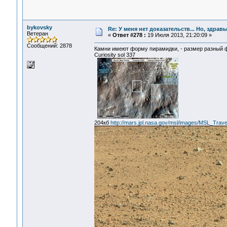
bykovsky
Re: У меня нет доказательств... Но, здра
Ветеран
«
Ответ #278 :
19 Июля 2013, 21:20:09 »
Сообщений: 2878
Камни имеют форму пирамидки, - размер разный 
Curiosity sol 337
204кб
http://mars.jpl.nasa.gov/msl/images/MSL_Trav