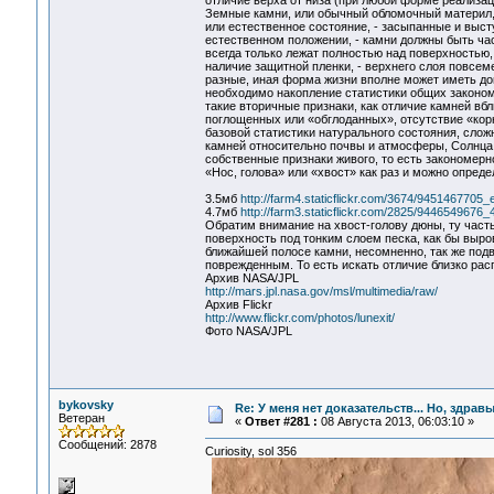
отличие верха от низа (при любой форме реализац
Земные камни, или обычный обломочный материл, к
или естественное состояние, - засыпанные и выст
естественном положении, - камни должны быть час
всегда только лежат полностью над поверхностью,
наличие защитной пленки, - верхнего слоя повсе
разные, иная форма жизни вполне может иметь до
необходимо накопление статистики общих закономе
такие вторичные признаки, как отличие камней вбл
поглощенных или «обглоданных», отсутствие «кор
базовой статистики натурального состояния, слож
камней относительно почвы и атмосферы, Солнца, 
собственные признаки живого, то есть закономерн
«Нос, голова» или «хвост» как раз и можно опред
3.5мб
http://farm4.staticflickr.com/3674/9451467705
4.7мб
http://farm3.staticflickr.com/2825/9446549676
Обратим внимание на хвост-голову дюны, ту часть
поверхность под тонким слоем песка, как бы выр
ближайшей полосе камни, несомненно, так же под
поврежденным. То есть искать отличие близко ра
Архив NASA/JPL
http://mars.jpl.nasa.gov/msl/multimedia/raw/
Архив Flickr
http://www.flickr.com/photos/lunexit/
Фото NASA/JPL
bykovsky
Re: У меня нет доказательств... Но, здра
Ветеран
«
Ответ #281 :
08 Августа 2013, 06:03:10 »
Сообщений: 2878
Curiosity, sol 356