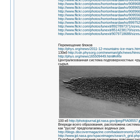
http://www.flickr.com/photos/hortonheardawho/908969
http://www.flickr.com/photos/hortonheardawho/908968
http://www.flickr.com/photos/hortonheardawho/908965
http://www.flickr.com/photos/hortonheardawho/908966
http://www.flickr.com/photos/hortonheardawho/909556
http://www.flickr.com/photos/hortonheardawho/909556
http://www.flickr.com/photos/hortonheardawho/89975
http://www.flickr.com/photos/lunexit/8927897371/sizes
http://www.flickr.com/photos/lunexit/8514238170/sizes
http://www.flickr.com/photos/lunexit/9079718688/sizes
Перемещение блоков
http://phys.org/news/2011-12-mountains-ice-mars.htm
130кб
http://cdn.physorg.com/newman/gfx/news/hires/
http://phys.org/news165509449.html#nRlv
Централизованная система подповерхностных «рус
сырья.
100 кб
http://photojournal.jpl.nasa.gov/jpeg/PIA08557.
Впереди всего образования, расположена система
как "русла" предполагаемых водяных рек.
http://blogs.discovermagazine.com/badastronomy/2
http://www.jpl.nasa.gov/spaceimages/search_grid.
Подобные образования расположены повсеместно 