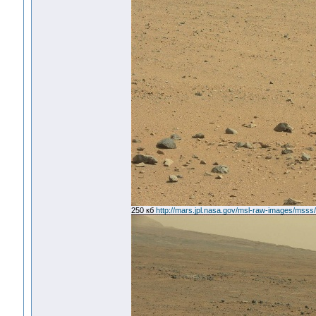
250 кб
http://mars.jpl.nasa.gov/msl-raw-images/m