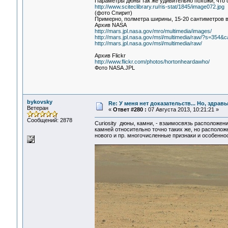
Параметры дюны так же удивительно похожи, что с
http://www.sciteclibrary.ru/ris-stat/1845/image072.jpg
(фото Спирит)
Примерно, полметра ширины, 15-20 сантиметров в
Архив NASA
http://mars.jpl.nasa.gov/mro/multimedia/images/
http://mars.jpl.nasa.gov/msl/multimedia/raw/?s=3
http://mars.jpl.nasa.gov/msl/multimedia/raw/
Архив Flickr
http://www.flickr.com/photos/hortonheardawho/
Фото NASA.JPL
bykovsky
Re: У меня нет доказательств... Но, здра
Ветеран
«
Ответ #280 :
07 Августа 2013, 10:21:21 »
Сообщений: 2878
Curiosity дюны, камни, - взаимосвязь расположен
камней относительно точно таких же, но расположе
нового и пр. многочисленные признаки и особенно