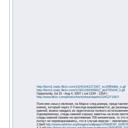
http://farm2.static.flickr.com/1424/1041371567_ec20f84d8e_o.gif
http://farm2.static.flickr.com/1230/1260309822_ab270f164f_o.gif
Opportunity Jul 15 - Aug 4, 2007 ( sol 1234 - 1254 )
http://www.flickr.com/photos/hortonheardawho/1041371567/
Поясняю смысл явления, на Марсе след ровера, представляе
комки), который через 2-3 месяца выравнивается, до разниц
камней, можно ожидать их практически полного исчезновения в
Одновременно, следы камней хорошо заметны на всем протяж
следы камней свежие на протяжении 700 километров, то это н
ползут не переворачиваясь, что в случае версии – землетряс
2.6мб
http://www.uahirise.org/images/wallpaper/2560/ESP_02457
4.2 мб
http://hirise.lpl.arizona.edu/images/wallpaper/2560/ESP_0