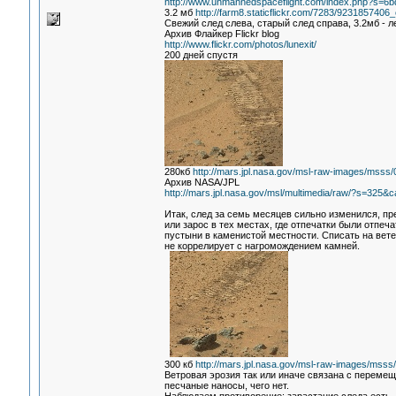
http://www.unmannedspaceflight.com/index.php?s=
3.2 мб
http://farm8.staticflickr.com/7283/9231857406
Свежий след слева, старый след справа, 3.2мб - л
Архив Флайкер Flickr blog
http://www.flickr.com/photos/lunexit/
200 дней спустя
280кб
http://mars.jpl.nasa.gov/msl-raw-images/m
Архив NASA/JPL
http://mars.jpl.nasa.gov/msl/multimedia/raw/?s=3
Итак, след за семь месяцев сильно изменился, пр
или зарос в тех местах, где отпечатки были отпе
пустыни в каменистой местности. Списать на ветер
не коррелирует с нагромождением камней.
300 кб
http://mars.jpl.nasa.gov/msl-raw-images/m
Ветровая эрозия так или иначе связана с переме
песчаные наносы, чего нет.