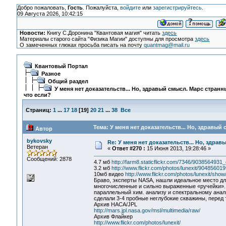
Добро пожаловать,
Гость
. Пожалуйста,
войдите
или
зарегистрируйтесь
.
09 Августа 2026, 10:42:15
Новости:
Книгу С.Доронина "Квантовая магия" читать
здесь
Материалы старого сайта "Физика Магии" доступны для просмотра
здесь
О замеченных глюках просьба писать на почту
quantmag@mail.ru
Квантовый Портал
Разное
Общий раздел
У меня нет доказательств... Но, здравый смысл. Марс странн
что если?
Страниц:
1
...
17
18
[
19
]
20
21
...
38
Все
Тема: У меня нет доказательств... Но, здравый
Автор
bykovsky
Re: У меня нет доказательств... Но, здра
Ветеран
«
Ответ #270 :
15 Июня 2013, 19:28:46 »
Сообщений: 2878
4.7 мб
http://farm8.staticflickr.com/7346/903856493
3.2 мб
http://www.flickr.com/photos/lunexit/904856019
10мб видео
http://www.flickr.com/photos/lunexit/sho
Браво, эксперты NASA, нашли идеальное место для
многочисленные и сильно выраженные «ручейки».
параллельный хим. анализу и спектральному анал
сделали 3-4 пробные неглубокие скважины, перед 
Архив НАСА/JPL
http://mars.jpl.nasa.gov/msl/multimedia/raw/
Архив Флайкер
http://www.flickr.com/photos/lunexit/