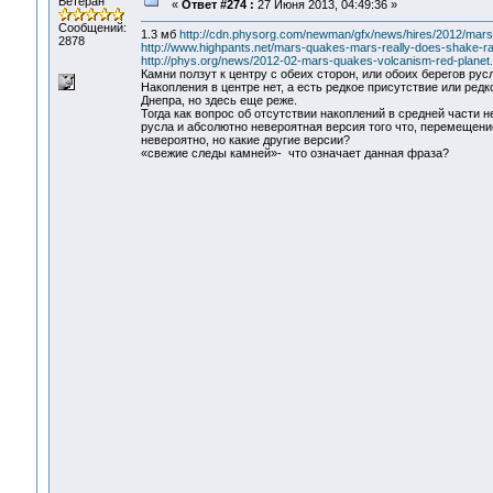
Ветеран
«
Ответ #274 :
27 Июня 2013, 04:49:36 »
Сообщений:
1.3 мб
http://cdn.physorg.com/newman/gfx/news/hires/2012/mars
2878
http://www.highpants.net/mars-quakes-mars-really-does-shake-ratt
http://phys.org/news/2012-02-mars-quakes-volcanism-red-planet
Камни ползут к центру с обеих сторон, или обоих берегов русл
Накопления в центре нет, а есть редкое присутствие или редк
Днепра, но здесь еще реже.
Тогда как вопрос об отсутствии накоплений в средней части 
русла и абсолютно невероятная версия того что, перемещени
невероятно, но какие другие версии?
«свежие следы камней»- что означает данная фраза?