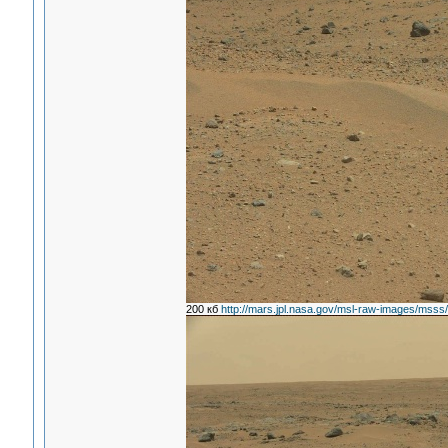
200 кб
http://mars.jpl.nasa.gov/msl-raw-images/m