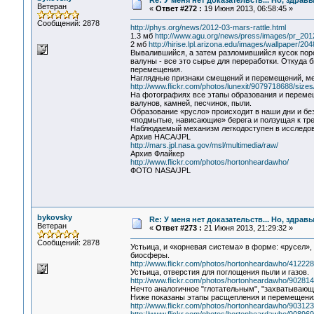
Re: У меня нет доказательств... Но, здра
Ветеран
«
Ответ #272 :
19 Июня 2013, 06:58:45 »
Сообщений: 2878
http://phys.org/news/2012-03-mars-rattle.html
1.3 мб
http://www.agu.org/news/press/images/pr_2012
2 мб
http://hirise.lpl.arizona.edu/images/wallpaper/
Вывалившийся, а затем разломившийся кусок пор
валуны - все это сырье для переработки. Откуда 
перемещения.
Наглядные признаки смещений и перемещений, ме
http://www.flickr.com/photos/lunexit/9079718688/sizes/
На фотографиях все этапы образования и переме
валунов, камней, песчинок, пыли.
Образование «русло» происходит в наши дни и бе
«подмытые, нависающие» берега и ползущая к тре
Наблюдаемый механизм легкодоступен в исследов
Архив НАСА/JPL
http://mars.jpl.nasa.gov/msl/multimedia/raw/
Архив Флайкер
http://www.flickr.com/photos/hortonheardawho/
ФОТО NASA/JPL
bykovsky
Re: У меня нет доказательств... Но, здра
Ветеран
«
Ответ #273 :
21 Июня 2013, 21:29:32 »
Сообщений: 2878
Устьица, и «корневая система» в форме: «русел»
биосферы.
http://www.flickr.com/photos/hortonheardawho/412228
Устьица, отверстия для поглощения пыли и газов.
http://www.flickr.com/photos/hortonheardawho/902814
Нечто аналогичное "глотательным", "захватываю
Ниже показаны этапы расщепления и перемещения 
http://www.flickr.com/photos/hortonheardawho/903123