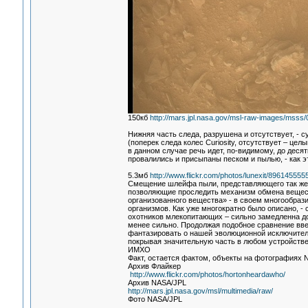
150кб
http://mars.jpl.nasa.gov/msl-raw-images/ms
Нижняя часть следа, разрушена и отсутствует, - 
(поперек следа колес Curiosity, отсутствует – це
в данном случае речь идет, по-видимому, до деся
провалились и присыпаны песком и пылью, - как эт
5.3мб
http://www.flickr.com/photos/lunexit/8961455555
Смещение шлейфа пыли, представляющего так же м
позволяющие проследить механизм обмена вещест
организованного вещества» - в своем многообра
организмов. Как уже многократно было описано, -
охотников млекопитающих – сильно замедленна до
менее сильно. Продолжая подобное сравнение вве
фантазировать о нашей эволюционной исключительн
покрывая значительную часть в любом устройстве
ИМХО
Факт, остается фактом, объекты на фотографиях 
Архив Флайкер
http://www.flickr.com/photos/hortonheardawho/
Архив NASA/JPL
http://mars.jpl.nasa.gov/msl/multimedia/raw/
Фото NASA/JPL