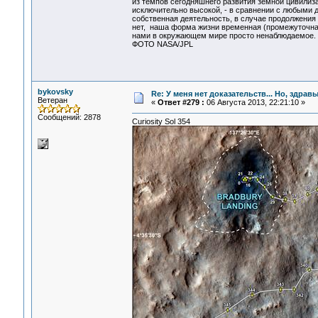
из темпов сегодняшнего развития земной цивилиз
исключительно высокой, - в сравнении с любыми д
собственная деятельность, в случае продолжения 
нет, наша форма жизни временная (промежуточная!)
нами в окружающем мире просто ненаблюдаемое. И
ФОТО NASA/JPL
bykovsky
Re: У меня нет доказательств... Но, здра
Ветеран
«
Ответ #279 :
06 Августа 2013, 22:21:10 »
Сообщений: 2878
Curiosity Sol 354