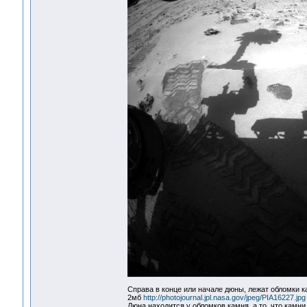
Справа в конце или начале дюны, лежат обломки ка
2мб
http://photojournal.jpl.nasa.gov/jpeg/PIA16227.jpg
Дюна находится у обломков камня, а то, что камн