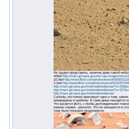
Не трудно представить, наличие даже самой небол
409кб
http://mars.jpl.nasa.gov/msl-raw-images/m
10.3мб
http://www.flickr.com/photos/lunexit/926831110
3.2мб
http://www.flickr.com/photos/lunexit/9231857406
http://mars.jpl.nasa.gov/msl/multimedia/raw/?s=
http://mars.jpl.nasa.gov/msl/multimedia/raw/?s=3
http://mars.jpl.nasa.gov/msl/multimedia/raw/
Curiosity, постоянно фиксирует одно и тоже, кам
превращены в щебенку. И сами дюны находятся на
Что касается фото, с якобы долгожданными «нанос
камень справа - расколот. Это не умещается в соз
тоже было показано неоднократно.