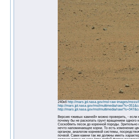
240кб
http://mars.jpl.nasa.gov/msl-raw-images/m
http://mars.jpl.nasa.gov/msl/multimedia/raw/?s=3
http://mars.jpl.nasa.gov/msl/multimedia/raw/?s=3
Версию «живых камней» можно проверить, - если к
почему бы не раскопать грунт вращением одного 
Соскоблить песок до коренной породы. Зрительно
нечто напоминающее корни. То есть изменение цве
органом, аналогом корневой системы, посредство
почвой. Сами камни так же должны иметь характер