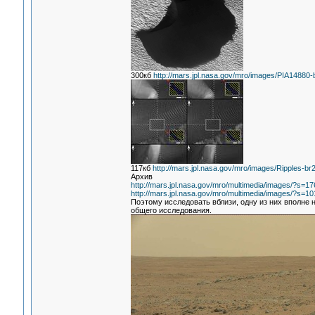
300кб
http://mars.jpl.nasa.gov/mro/images/PIA14880-br
117кб
http://mars.jpl.nasa.gov/mro/images/Ripples-br2
Архив
http://mars.jpl.nasa.gov/mro/multimedia/images/?s=17
http://mars.jpl.nasa.gov/mro/multimedia/images/?s=10
Поэтому исследовать вблизи, одну из них вполне 
общего исследования.