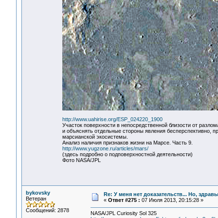
http://www.uahirise.org/ESP_024220_1900
Участок поверхности в непосредственной близости от разлом
и объяснять отдельные стороны явления бесперспективно, п
марсианской экосистемы.
Анализ наличия признаков жизни на Марсе. Часть 9.
http://www.yugzone.ru/articles/mars/
(здесь подробно о подповерхностной деятельности)
Фото NASA/JPL
bykovsky
Re: У меня нет доказательств... Но, здра
Ветеран
«
Ответ #275 :
07 Июля 2013, 20:15:28 »
Сообщений: 2878
NASA/JPL Curiosity Sol 325