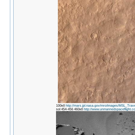
100кб
http://mars.jpl.nasa.gov/mro/images/MSL_Trav
sol 454-456 460кб
http://www.unmannedspaceflight.