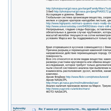
http://photojournal.jpl.nasa.gov/targetFamily/Mars
3.6мб
http://photojournal.jpl.nasa.gov/jpeg/PIA00172.j
Ассоциации и домены. Викинг.
Глобальная система организации вещества, скоре
мелких и средних кратеров наподобие листьев, цв
http://www.highpants.net/mars-quakes-mars-really-doe
http://www.universetoday.com/94092/does-mars-still-sh
Непрерывные, гладкие следы-борозды, оставленны
обязательных в данном случае «рубчиков», которы
масштаб желобов тянущихся на сотни километров
условиях Марса мог бы поддерживаться только п
Края оторвавшихся кусочков совмещаются с ближ
Причина разрыва и перемещения каменной плитки 
направленное действие перемещающее породу. Об
поверхность.
Всю это относится ко всем видам вещества: камен
размера участники круговорота или обмена вещес
исследования, которое требует только дополните
пыли способ системного анализа при выявлении 
взаимосвязь расположения: русел, желобов, кана
комплекс.
Архив Флайкер
http://www.flickr.com/photos/lunexit/
Архив NASA/JPL
http://mars.jpl.nasa.gov/msl/multimedia/raw/
Анализ наличия признаков жизни на Марсе. Триумф
http://www.yugzone.ru/articles/mars/
ФОТО NASA/JPL
bykovsky
Re: У меня нет доказательств... Но, здравый смысл.