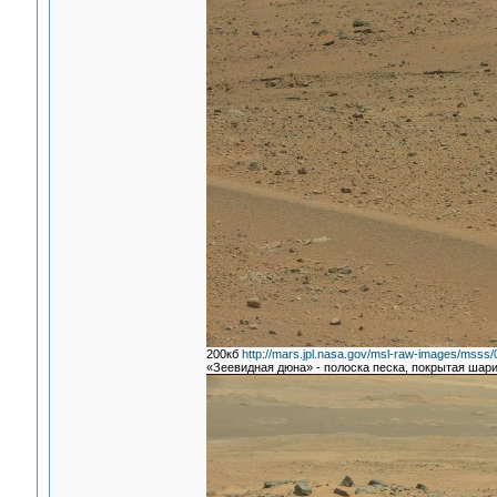
200кб
http://mars.jpl.nasa.gov/msl-raw-images/m
«Зеевидная дюна» - полоска песка, покрытая шари