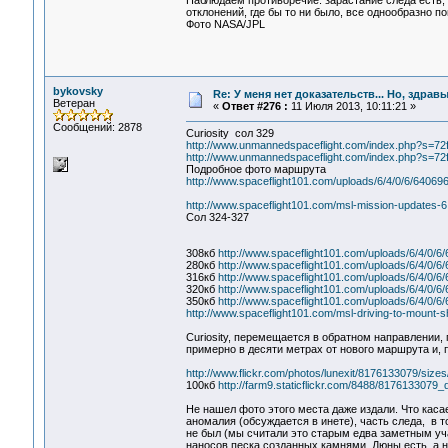
Наблюдаем противоречие: зарастание следа есть,
отклонений, где бы то ни было, все однообразно п
Фото NASA/JPL
bykovsky
Re: У меня нет доказательств... Но, здра
Ветеран
«
Ответ #276 :
11 Июля 2013, 10:11:21 »
Сообщений: 2878
Curiosity сол 329
http://www.unmannedspaceflight.com/index.php?s=
http://www.unmannedspaceflight.com/index.php?s=
Подробное фото маршрута
http://www.spaceflight101.com/uploads/6/4/0/6/64069
http://www.spaceflight101.com/msl-mission-updates-6
Сол 324-327
308кб
http://www.spaceflight101.com/uploads/6/4/0/6
280кб
http://www.spaceflight101.com/uploads/6/4/0/6
316кб
http://www.spaceflight101.com/uploads/6/4/0/6
320кб
http://www.spaceflight101.com/uploads/6/4/0/6
350кб
http://www.spaceflight101.com/uploads/6/4/0/6
http://www.spaceflight101.com/msl-driving-to-mount-s
Curiosity, перемещается в обратном направлении,
примерно в десяти метрах от нового маршрута и, 
http://www.flickr.com/photos/lunexit/8176133079/sizes
100кб
http://farm9.staticflickr.com/8488/8176133079
Не нашел фото этого места даже издали. Что касае
аномалия (обсуждается в инете), часть следа, в т
не был (мы считали это старым едва заметным уча
наносов песка созданных камнями. Дюны есть, а н