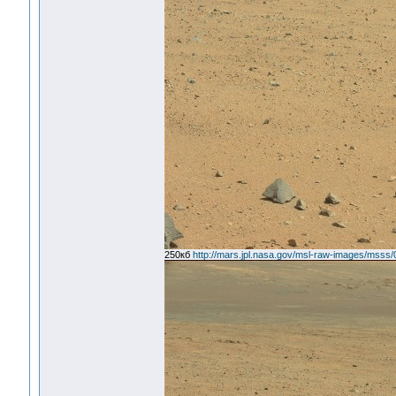
250кб
http://mars.jpl.nasa.gov/msl-raw-images/m