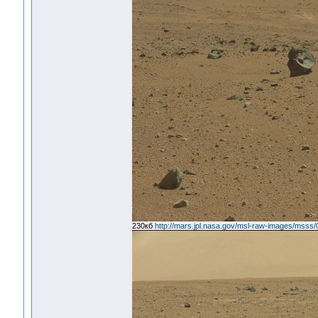
230кб
http://mars.jpl.nasa.gov/msl-raw-images/m