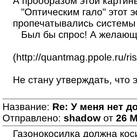
А прообразом этой картин
"Оптическим гало" этот э
пропечатывались системы и
Был бы спрос! А желающие
(http://quantmag.ppole.ru/ris/
Не стану утверждать, что 
Название:
Re: У меня нет до
Отправлено:
shadow
от
26 М
Газонокосилка должна коси