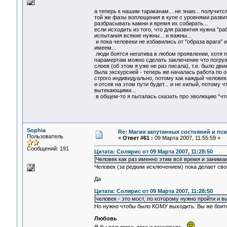
а теперь к нашим тараканам... не знаю... получит
той же фазы воплощения в купе с уровнями разви
разбрасывать камни и время их собирать...
если исходить из того, что для развития нужна "р
испытания всякие нужны... и важны...
и пока человеки не избавились от "образа врага" и
имеем...
люди боятся негатива в любом проявлении, хотя п
парамертам можно сделать заключение что погруж
слоев (об этом я уже не раз писала), т.е. было 
была экскурсией - теперь же началась работа по 
строго индивидуально, потому как каждый человек 
и отсев на этом пути будет... и не хилый, потому 
вытекающими...
в общем-то я пыталась сказать про эволюцию "что 
Sophia
Re: Магия запутанных состояний и пс
Пользователь
«
Ответ #61 :
09 Марта 2007, 11:55:59 »
Сообщений: 191
Цитата: Солярис от 09 Марта 2007, 11:28:50
Человек как раз именно этим всё время и занимает
Человек (за редким исключением) пока делает свой 
Да
Цитата: Солярис от 09 Марта 2007, 11:28:50
человек - это мост, по которому нужно пройти и
Но нужно чтобы было КОМУ выходить. Вы же боитес
Любовь