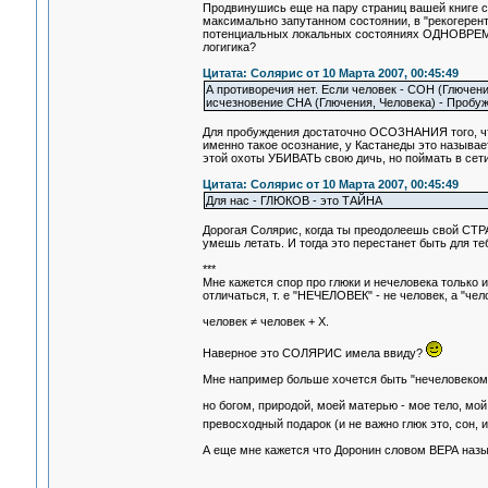
Продвинушись еще на пару страниц вашей книге се
максимально запутанном состоянии, в "рекогерент
потенциальных локальных состояниях ОДНОВРЕМЕН
логигика?
Цитата: Солярис от 10 Марта 2007, 00:45:49
А противоречия нет. Если человек - СОН (Глючение)
исчезновение СНА (Глючения, Человека) - Пробу
Для пробуждения достаточно ОСОЗНАНИЯ того, чт
именно такое осознание, у Кастанеды это называет
этой охоты УБИВАТЬ свою дичь, но поймать в сети - 
Цитата: Солярис от 10 Марта 2007, 00:45:49
Для нас - ГЛЮКОВ - это ТАЙНА
Дорогая Солярис, когда ты преодолеешь свой СТРА
умешь летать. И тогда это перестанет быть для те
***
Мне кажется спор про глюки и нечеловека только и
отличаться, т. е "НЕЧЕЛОВЕК" - не человек, а "чело
человек ≠ человек + X.
Наверное это СОЛЯРИС имела ввиду?
Мне например больше хочется быть "нечеловеком", 
но богом, природой, моей матерью - мое тело, мо
превосходный подарок (и не важно глюк это, сон,
А еще мне кажется что Доронин словом ВЕРА наз