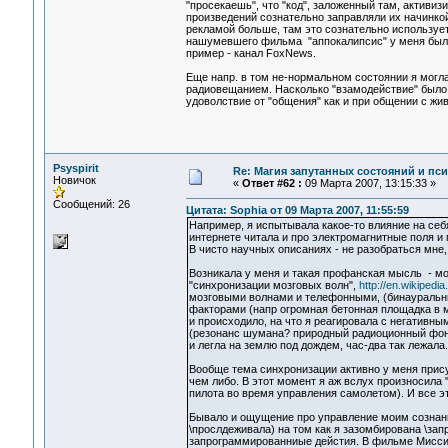
"просекаешь", что "код", заложенный там, активиз
произведений сознательно заправляли их начинкой
рекламой больше, там это сознательно используетс
нашумевшего фильма "аппокалипсис" у меня было 
пример - канал FoxNews.
Еще напр. в том не-нормальном состоянии я могла
радиовещанием. Насколько "взамодействие" было "
удоволствие от "общения" как и при общении с жи
Psyspirit
Re: Магия запутанных состояний и пс
Новичок
«
Ответ #62 :
09 Марта 2007, 13:15:33 »
Сообщений: 26
Цитата: Sophia от 09 Марта 2007, 11:55:59
Например, я испытывала какое-то влияние на себ
интернете читала и про электромагнитные поля и 
В чисто научных описаниях - не разобраться мне,
Возникала у меня и такая профанская мысль - мо
"синхронизации мозговых волн",
http://en.wikipedi
мозговыми волнами и телефонными, (бинауральные
факторами (напр огромная бетонная площадка в м
и происходило, на что я реагировала с негативн
(резонанс шумана? природный радиоционный фон?)
и легла на землю под дождем, час-два так лежала..
Вообще тема синхронизации активно у меня прису
чем либо. В этот момент я аж вслух произносила "
пилота во время управления самолетом). И все это 
Бывало и ощущение про управление моим сознание
\прослдеживала) на том как я зазомбирована \за
запрограммированниые дейстия. В фильме Миссия 