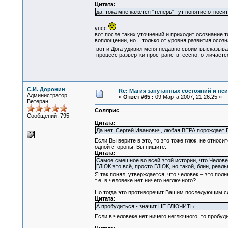
Цитата:
да, тока мне кажется "теперь" тут понятие относи
упсс
вот после таких уточнений и приходит осознание 
воплощении, но... только от уровня развития осозна
вот и Дога удивил меня недавно своим высказыв
процесс развертки пространств, ессно, отличается
С.И. Доронин
Re: Магия запутанных состояний и пс
Администратор
«
Ответ #65 :
09 Марта 2007, 21:26:25 »
Ветеран
Солярис
Сообщений: 795
Цитата:
Да нет, Сергей Иванович, любая ВЕРА порождает
Если Вы верите в это, то это тоже глюк, не относи
одной стороны, Вы пишите:
Цитата:
Самое смешное во всей этой истории, что Человек
ГЛЮК это всё, просто ГЛЮК, но такой, блин, реаль
Я так понял, утверждается, что человек – это полн
т.е. в человеке нет ничего неглючного?
Но тогда это противоречит Вашим последующим с
Цитата:
А пробудиться - значит НЕ ГЛЮЧИТЬ.
Если в человеке нет ничего неглючного, то пробуд