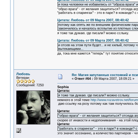
и пока человеки не избавились от "образа врага" и
"образ врага" - от желания защититься? отсюда аг
"работать в спарингах" - это в паре? в команде? 
Цитата: Любовь от 09 Марта 2007, 08:40:42
потому как опять же по внешним физическим пар
закончилось и началось всплытие из плотных слое
я тоже так думаю. где писали? можно сслыку.
Цитата: Любовь от 09 Марта 2007, 08:40:42
и отсев на этом пути будет... и не хилый, потому
вытекающими...
да, тока мне кажется "теперь" тут понятие относит
Любовь
Re: Магия запутанных состояний и пс
Ветеран
«
Ответ #64 :
09 Марта 2007, 18:09:21 »
Сообщений: 7250
Sophia
Цитата:
я тоже так думаю. где писали? можно сслыку.
немного в этой теме
http://www.rozavetrov.net/for
даю ссылку на розу потому как там получилось бо
Цитата:
"образ врага" - от желания защититься? отсюда а
скорее от инакости и недопонимания - на этой пло
Цитата:
"работать в спарингах" - это в паре? в команде?
это значит осознанно, а количество партнеров - ч