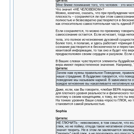
Цитата:
Мне ближе понимание того, что человек - это мос
Что значит «НЕ ЧЕЛОВЕКОМ»?
Можно, конечно, сказать, что при пробуждении чело
плоскость – сохраняется ли при этом самосознани
полностью и безвозвратно растворяется в бесконе
как относительно самостоятельная часть единой Р
Если сохраняется, то можно по-прежнему говорить
самосознание остается. Если исчезает, тогда неп
тела, это полное исчезновение духовной сущности
Более того, я полагаю, и здесь работает «принцип
сознание растворится в бесконечности и переста
квантовой информации, то так оно и будет «по ве
предрасположен своим сердцем и разумом. Если он
В Ваших словах чувствуются элементы буддийских
вера имеют первостепенное значение. Например, 
Цитата:
Зачем нам нужны правильное Поведение, правиль
наше страдание. В буддизме говорится, что пове
поведение мы называем кармой. В зависимости от 
каждое мгновение вы накапливаете негативную ка
Даже, если, как Вы говорите, «любая ВЕРА порожд
для плотного уровня реальности и физического те
поэтому к своим концепциям, к тому, во что ты в
На тонких уровнях Ваши слова «просто ГЛЮК, но т
становится самой реальностью.
Sophia
Цитата:
НЕ ГЛЮЧИТЬ - невозможно, в том смысле, что ес
глюк, но не пойму, откуда такое негативное отнош
значит творить. Не в этом ли заключается эволю
"творить" свой глюк, а не продолжать его просто 