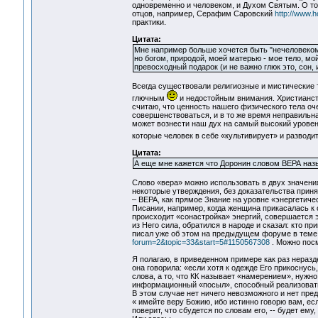
одновременно и человеком, и Духом Святым. О то
отцов, например, Серафим Саровский
http://www.ho
практики.
Цитата:
Мне например больше хочется быть "нечеловеком",
но богом, природой, моей матерью - мое тело, 
превосходный подарок (и не важно глюк это, сон
Всегда существовали религиозные и мистические 
глючным
и недостойным внимания. Христианство
считаю, что ценность нашего физического тела оч
совершенствоваться, и в то же время неправильна
может вознести наш дух на самый высокий уровень,
которые человек в себе «культивирует» и разводи
Цитата:
А еще мне кажется что Доронин словом ВЕРА наз
Слово «вера» можно использовать в двух значения,
некоторые утверждения, без доказательства прин
– ВЕРА, как прямое Знание на уровне «энергетиче
Писании, например, когда женщина прикасалась к о
происходит «сонастройка» энергий, совершается 
из Него сила, обратился в народе и сказал: кто при
писал уже об этом на предыдущем форуме в теме
forum=2&topic=33&start=5#1150567308
. Можно посм
Я полагаю, в приведенном примере как раз неразд
она говорила: «если хотя к одежде Его прикоснус
слова, а то, что КК называет «намерением», нужн
информационный «посыл», способный реализовать
В этом случае нет ничего невозможного и нет пре
« имейте веру Божию, ибо истинно говорю вам, есл
поверит, что сбудется по словам его, -- будет ему, 