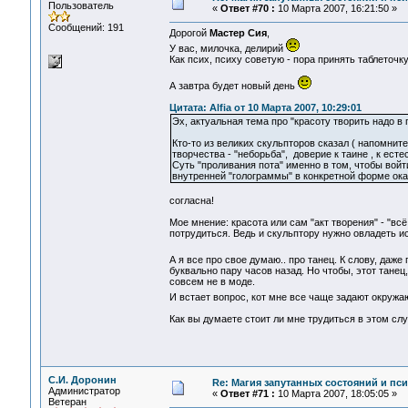
Пользователь
«
Ответ #70 :
10 Марта 2007, 16:21:50 »
Сообщений: 191
Дорогой
Мастер Сия
,
У вас, милочка, делирий
Как псих, психу советую - пора принять таблеточку
А завтра будет новый день
Цитата: Alfia от 10 Марта 2007, 10:29:01
Эх, актуальная тема про "красоту творить надо в 
Кто-то из великих скульпторов сказал ( напомните
творчества - "неборьба", доверие к таине , к ест
Суть "проливания пота" именно в том, чтобы войт
внутренней "голограммы" в конкретной форме ок
согласна!
Мое мнение: красота или сам "акт творения" - "всё
потрудиться. Ведь и скульптору нужно овладеть и
А я все про свое думаю.. про танец. К слову, даж
буквально пару часов назад. Но чтобы, этот танец,
совсем не в моде.
И встает вопрос, кот мне все чаще задают окружаю
Как вы думаете стоит ли мне трудиться в этом сл
С.И. Доронин
Re: Магия запутанных состояний и пс
Администратор
«
Ответ #71 :
10 Марта 2007, 18:05:05 »
Ветеран