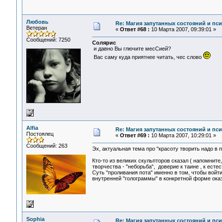
Любовь
Re: Магия запутанных состояний и пс
Ветеран
«
Ответ #68 :
10 Марта 2007, 09:39:01 »
Сообщений: 7250
Солярис
и давно Вы глючите месСией?
Вас саму куда приятнее читать, чес слово
Alfia
Re: Магия запутанных состояний и пс
Постоялец
«
Ответ #69 :
10 Марта 2007, 10:29:01 »
Сообщений: 263
Эх, актуальная тема про "красоту творить надо в п
Кто-то из великих скульпторов сказал ( напомните,
творчества - "неборьба", доверие к таине , к ест
Суть "проливания пота" именно в том, чтобы войти
внутренней "голограммы" в конкретной форме ока
Sophia
Re: Магия запутанных состояний и пс