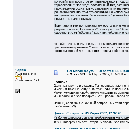
который при просмотре активизировался в подсоз
"просекаешь", что "код", заложенный там, активиз
произведений сознательно заправляли их начинкой
рекламой больше, там это сознательно использует
нашумевшего фильма "аппокалипсис" у меня было
пример - канал FoxNews.
Еще напр. в том не-нормальном состоянии я могл
радиовещанием. Насколько "взамодействие" было 
удоволствие от "общения" как и при общении с ж
воздействие на внимание методом подавления воли:
при телепатии резонанс? возможно есть точка в м
центре мозговой деятельности... связанной с люб
Sophia
Re: Магия запутанных состояний и пс
Пользователь
«
Ответ #63 :
09 Марта 2007, 16:52:58 »
Сообщений: 191
Солярис
Даже незнаю что и сказать. Ты говоришь именно пр
И часы я тоже не ношу. "Тик-так" - это не часы, а 
Может женщинам свойственно мыслить эмоциями 
мы и вообще в это поверить.. А? Правое \ левое по
Извини, если можно, личный вопрос - а у тебя об
разбираешся?)
Цитата: Солярис от 09 Марта 2007, 12:37:20
(в более широком смысле, любовь-жизнь-не страх
жизнь-нестрах \ смерть-старх. А любовь это как б
Цитата: Любовь от 09 Марта 2007, 08:40:42