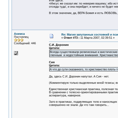
Или здесь:
«Иисус же сказал им: по неверию вашему; ибо исти
отсюда туда', и она перейдет; и ничего не будет не
В этом значении, да, ВЕРА Божия и есть ЛЮБОВЬ, 
Ахимса
Re: Магия запутанных состояний и пс
Постоялец
«
Ответ #73 :
11 Марта 2007, 02:39:51 »
Сообщений: 446
С.И. Доронин
Цитата:
Всегда существовали религиозные и мистические 
глючным и недостойным внимания. Христианство н
Сия
Цитата:
А что до сути сказанного, то христианство плоть-
Да, здесь С.И. Доронин напутал. А Сия - нет.
(Комментирую только выделенные мной тезисы; вс
Единственная христианская практика, полезная телу
В сравнении с телесно-ориентированными практикам
аспирантура, наверное.
Зато в практиках, подавляющих тело и наносящих 
совершенно не знали. Да что там говорить...