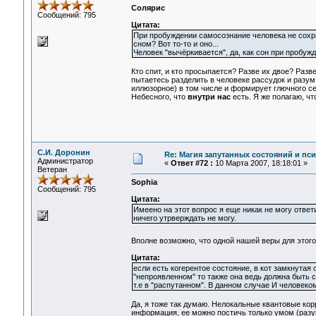
Солярис
Сообщений: 795
Цитата:
При пробуждении самосознание человека не сохра
сном? Вот то-то и оно...
Человек "вычёркивается", да, как сон при пробужд
Кто спит, и кто просыпается? Разве их двое? Разв
пытаетесь разделить в человеке рассудок и разум
иллюзорное) в том числе и формирует глючного се
Небесного, что
внутри нас
есть. Я же полагаю, чт
С.И. Доронин
Re: Магия запутанных состояний и пс
Администратор
«
Ответ #72 :
10 Марта 2007, 18:18:01 »
Ветеран
Sophia
Сообщений: 795
Цитата:
Имеено на этот вопрос я еще никак не могу отве
ничего утрверждать не могу.
Вполне возможно, что одной нашей веры для этог
Цитата:
если есть когерентое состояние, в кот замкнутая
"непроявленном" то также она ведь должна быт
т.е в "распутанном". В данном случае И человек
Да, я тоже так думаю. Нелокальные квантовые кор
информация, ее можно постичь только умом (разу