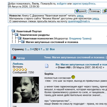
Добро пожаловать,
Гость
. Пожалуйста,
войдите
или
зарегистрируйтесь
.
09 Августа 2026, 13:59:30
Новости:
Книгу С.Доронина "Квантовая магия" читать
здесь
Материалы старого сайта "Физика Магии" доступны для просмотра
здесь
О замеченных глюках просьба писать на почту
quantmag@mail.ru
Квантовый Портал
Тематические разделы
Квантовая психология
(Модератор:
Владимир Травка
)
Магия запутанных состояний и психика
Страниц:
1
...
3
4
[
5
]
6
7
...
12
Все
Тема: Магия запутанных состояний и психика (
Автор
Любовь
Re: Магия запутанных состояний и пс
Ветеран
«
Ответ #60 :
09 Марта 2007, 08:40:42 »
Сообщений: 7250
Sophia
полностью согласная
глюк - это шаг за порог, выход из привычных рамок,
у меня тоже гармонизация идет через танец, приче
мешал, в нашей комнате, которая находилась на д
более приемлемого уровня по силе, и танцевали..
танец для меня действительно многое значит...
про "электричество"...
ваще ближе по смыслу подходит - прана, но она нуж