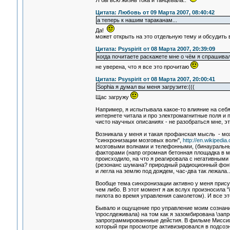
Я бы всю жизнь тока и танцевала..
Цитата: Любовь от 09 Марта 2007, 08:40:42
а теперь к нашим тараканам...
Да!
может открыть на это отдельную тему и обсудить
Цитата: Psyspirit от 08 Марта 2007, 20:39:09
когда почитаете раскажете мне о чём я спрашива
не уверена, что я все это прочитаю
Цитата: Psyspirit от 08 Марта 2007, 20:00:41
Sophia я думал вы меня загрузите:(((
Щас загружу
Например, я испытывала какое-то влияние на себя
интернете читала и про электромагнитные поля и п
чисто научных описаниях - не разобраться мне, э
Возникала у меня и такая профанская мысль - мо
"синхронизации мозговых волн",
http://en.wikipedi
мозговыми волнами и телефонными, (бинауральные 
факторами (напр огромная бетонная площадка в ме
происходило, на что я реагировала с негативными
(резонанс шумана? природный радиоционный фон?).
и легла на землю под дождем, час-два так лежала.. 
Вообще тема синхронизации активно у меня прису
чем либо. В этот момент я аж вслух произносила "
пилота во время управления самолетом). И все это 
Бывало и ощущение про управление моим сознание
\прослдеживала) на том как я зазомбирована \зап
запрограммированниые дейстия. В фильме Миссия с
который при просмотре активизировался в подсозн