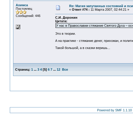
Ахимса
Re: Магия запутанных состояний и пс
Постоялец
«
Ответ #74 :
11 Марта 2007, 02:44:21 »
Сообщений: 446
С.И. Доронин
Цитата:
У нас в Православии стяжание Святого Духа – ос
Это в теории.
А на практике - стяжание денег, прихожан, и полит
Такой большой, а в сказки веришь...
Страниц:
1
...
3
4
[
5
]
6
7
...
12
Все
Powered by SMF 1.1.10