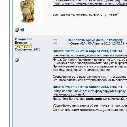
взаимоотношениях эти элементы (пусть будут люди
политологи - отличают, например, толпу от общест
все правильно, конечно, но что-то тут не так))
Владислав
Re: Колоть орехи дано не каждому
Ветеран
«
Ответ #14 :
06 Апреля 2013, 12:42:39 »
Сообщений: 2486
Цитата: Участник от 06 Апреля 2013, 12:07:41
Как уже было сказано, если мы что-то вос
приним
Ну да. Согласен, "приятие и не приятие".. ятие, об
В самом слове "вос
принимаем
" это уже выраже
Приняли ранее в память и воспроизводим в сей м
разницу, знак, знамя, знамение, знание.
Сознание не есть накопленное в памяти, а
ум
ение
Отшибло память или потерял способность сопоста
Цитата: Участник от 06 Апреля 2013, 12:07:41
Когда на "внешнем" объекте фокусируются сразу н
нескольких сознаний.
Неее. Это Вы уже про
внимание
как поисковый лу
Убрал фокус внимания и объект исчез из поля зре
перепросмотра
Он стал объектом
в реальност