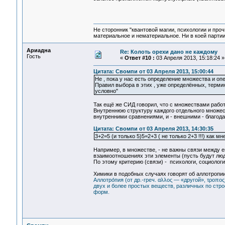
Не сторонник "квантовой магии, психологии и проч
материальное и нематериальное. Ни в коей партии
Ариадна
Re: Колоть орехи дано не каждому
Гость
«
Ответ #10 :
03 Апреля 2013, 15:18:24 »
Цитата: Свомпи от 03 Апреля 2013, 15:00:44
Не , пока у нас есть определение множества и оп
Правил выбора в этих , уже определённых, термина
условно"
Так ещё же СИД говорил, что с множествами рабо
Внутреннюю структуру каждого отдельного множест
внутренними сравнениями, и - внешними - благод
Цитата: Свомпи от 03 Апреля 2013, 14:30:35
3+2=5 (и только 5)5=2+3 ( не только 2+3 !!!) как м
Например, в множестве, - не важны связи между ег
взаимоотношениях эти элементы (пусть будут люди
По этому критерию (связи) - психологи, социологи
Химики в подобных случаях говорят об аллотропии
Аллотро́пия (от др.-греч. αλλος — «другой», τροπ
двух и более простых веществ, различных по стр
форм.