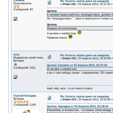
Свомпи
Re: Колоть орехи дано не каждому
Пользователь
«
Ответ #11 :
03 Апреля 2013, 16:37:42 »
Сообщений: 84
Цитата:
с множествами работать непродуктивно, должен 
Не "непродуктивно " , просто квантуются только с
Цитата:
Химики об аллотропии
А жулики о напёрстках
Правила плиззз
terra
Re: Колоть орехи дано не каждому
Модератор своей темы
«
Ответ #12 :
03 Апреля 2013, 18:33:08 »
Ветеран
Цитата: Свомпи от 03 Апреля 2013, 16:37:42
Сообщений: 1811
А жулики о напёрстках
а вы о чем нибудь своем ..сокровенном, Об озарен
Audi, vide, tace - si vis vivere in pace.
Глупый Бондарь
Re: Колоть орехи дано не каждому
Ветеран
«
Ответ #13 :
03 Апреля 2013, 20:33:56 »
Сообщений: 1245
Цитата: Ариадна от 03 Апреля 2013, 15:18:24
Например, в множестве, - не важны связи между ег