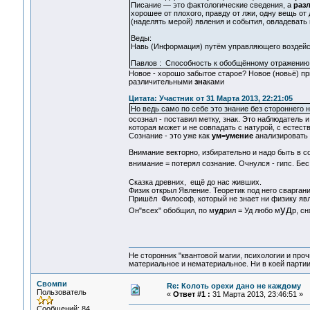
Писание — это фактологические сведения, а
раз
хорошее от плохого, правду от лжи, одну вещь от д
(наделять мерой) явления и события, овладевать
Веды:
Навь (Информация) путём управляющего воздейст
Павлов : Способность к обобщённому отражению 
Новое - хорошо забытое старое? Новое (новьё) при
различительными
зна
ками
Цитата: Участник от 31 Марта 2013, 22:21:05
Но ведь само по себе это знание без стороннего 
осознал - поставил метку, знак. Это наблюдатель 
которая может и не совпадать с натурой, с естест
Сознание - это уже как
ум=умение
анализировать 
Внимание векторно, избирательно и надо быть в с
внимание = потерял сознание. Очнулся - гипс. Бес
Сказка древних, ещё до нас живших.
Физик открыл Явление. Теоретик под него сваргани
Пришёл Философ, который не знает ни физику явле
уд
Он"всех" обобщил, по м
уд
рил = Уд любо м
р, с
Не сторонник "квантовой магии, психологии и проч
материальное и нематериальное. Ни в коей партии
Свомпи
Re: Колоть орехи дано не каждому
Пользователь
«
Ответ #1 :
31 Марта 2013, 23:46:51 »
Сообщений: 84