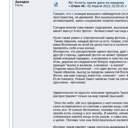
Ариадна
Re: Колоть орехи дано не каждому
Гость
«
Ответ #6 :
02 Апреля 2013, 02:20:15 »
Говорят, что с позиции внешнего наблюдателя (есл
пространства, ни движения. Все вышеуказанные 
антиматерией, закон сохранения энергии компенси
Сегодня многие озвучивают подозрения, высказыв
имеет массу! А вот фотон - безмассовая частица 
Нулю также равен и электрический заряд фотона. 
Таким образом, каждый фотон (а есть теории, утве
вами Вселенная во всей её целостности и полноте
проявлять себя и как волна).
Интересно, что расщепление одного фотона, даёт 
другой стороны, одинокий фотон не может преврати
некий изящный парадокс, а возможно и чувство ю
Итак, дорогие исследователи! Вопрос наружности
принцип "малое в великом, а великое - в малом".
Снаружи наша Вселенная - это один фотон, но пре
Таким образом, выход за пределы замкнутой Вселе
Фотон, как вам хорошо известно, означает - свет. Фо
Если помните, Новый Завет написан тоже на грече
(дословно - фотоном):
Удивительное по красоте описание принципа "малое
распространяет только на мир горний (высший):
"Это то небо, где все прозрачно и нет ничего те
свет встречается со светом и каждая вещь содер
есть все. И сияние бесконечно, потому что все в
звезда есть солнце и все звезды. В каждой, одна
содержание каждой вещи есть разум, и сама она 
и целое. Потому что она действительно является
Интерес представляет также гипотеза академика М