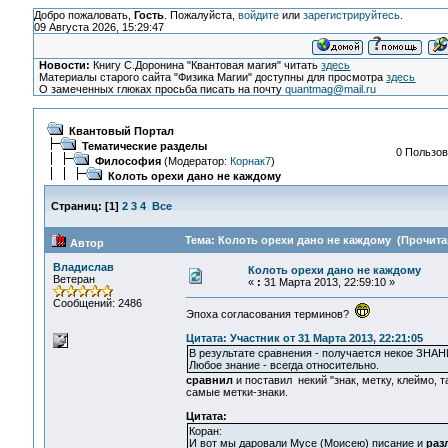
Добро пожаловать,
Гость
. Пожалуйста,
войдите
или
зарегистрируйтесь
.
09 Августа 2026, 15:29:47
Новости:
Книгу С.Доронина "Квантовая магия" читать
здесь
Материалы старого сайта "Физика Магии" доступны для просмотра
здесь
О замеченных глюках просьба писать на почту
quantmag@mail.ru
Квантовый Портал
Тематические разделы
0 Пользов
Философия
(Модератор:
Корнак7
)
Колоть орехи дано не каждому
Страниц:
[
1
]
2
3
4
Все
Тема: Колоть орехи дано не каждому (Прочитан
Автор
Владислав
Колоть орехи дано не каждому
Ветеран
«
:
31 Марта 2013, 22:59:10 »
Сообщений: 2486
Эпоха согласования терминов?
Цитата: Участник от 31 Марта 2013, 22:21:05
В результате сравнения - получается некое ЗНАН
Любое знание - всегда относительно.
сравнил
и поставил некий "знак, метку, клеймо, 
самые метки-знаки.
Цитата:
Коран:
И вот мы даровали Мусе (Моисею) писание и
раз