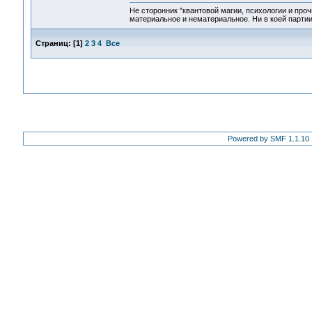
Не сторонник "квантовой магии, психологии и проч
материальное и нематериальное. Ни в коей партии
Страниц:
[
1
]
2
3
4
Все
Powered by SMF 1.1.10