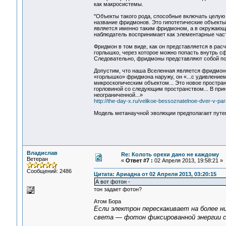
как макросистемы.
"Объекты такого рода, способные включать целую
название фридмонов. Это гипотетические объекты 
является именно таким фридмоном, а в окружающе
наблюдатель воспринимает как элементарные час
Фридмон в том виде, как он представляется в рас
горлышко, через которое можно попасть внутрь сф
Следовательно, фридмоны представляют собой п
Допустим, что наша Вселенная является фридмоно
«горлышко» фридмона наружу, он «...с удивлением
микроскопическим объектом... Это новое простра
горловиной со следующим пространством... В при
неограниченной...»
http://the-day-x.ru/velikoe-bessoznatelnoe-dver-v-para
Модель метанаучной эволюции предполагает путе
Владислав
Re: Колоть орехи дано не каждому
Ветеран
«
Ответ #7 :
02 Апреля 2013, 19:58:21 »
Сообщений: 2486
Цитата: Ариадна от 02 Апреля 2013, 03:20:15
А вот фотон -
тон задает фотон?
Атом Бора
Если электрон перескакивает на более н
света — фотон фиксированной энергии с