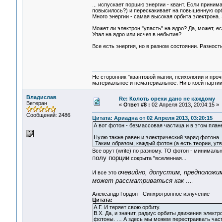
... испускает порцию энергии - квант. Если прини
повысилось?) и перескакивает на повышенную ор
Много энергии - самая высокая орбита электрона. 
Может ли электрон "упасть" на ядро? Да, может, ес
Упал на ядро или исчез в небытие?
Все есть энергия, но в разном состоянии. Разност
Не сторонник "квантовой магии, психологии и проч
материальное и нематериальное. Ни в коей партии
Владислав
Re: Колоть орехи дано не каждому
Ветеран
«
Ответ #8 :
02 Апреля 2013, 20:04:15 »
Сообщений: 2486
Цитата: Ариадна от 02 Апреля 2013, 03:20:15
А вот фотон - безмассовая частица и в этом пла
Нулю также равен и электрический заряд фотона.
Таким образом, каждый фотон (а есть теории, ут
Все врут (write) по разному. ТО фотон - минималь
полу порции
сокрыта "вселенная...
очевидно, допустим, предположи
И все это
может рассматриваться как ..
..
Александр Гордон - Синхротронное излучение
Цитата:
А.Г. И теряет свою орбиту.
В.Х. Да, и значит, радиус орбиты движения элект
фотоны. … А здесь мы можем перестраивать часто