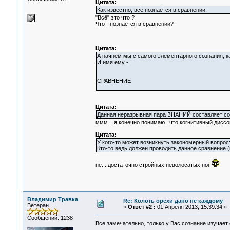
Цитата:
Как известно, всё познаётся в сравнении.
"Всё" это что ?
Что - познаётся в сравнении?
Цитата:
А начнём мы с самого элементарного сознания, к
И имя ему -
СРАВНЕНИЕ
Цитата:
Данная неразрывная пара ЗНАНИЙ составляет
ммм... я конечно понимаю , что когнитивный диссо
Цитата:
У кого-то может возникнуть закономерный вопрос:
Кто-то ведь должен проводить данное сравнение (
не... достаточно стройных неволосатых ног
Владимир Травка
Re: Колоть орехи дано не каждому
Ветеран
«
Ответ #2 :
01 Апреля 2013, 15:39:34 »
Сообщений: 1238
Все замечательно, только у Вас сознание изучает