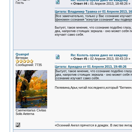
Re: Колоть орехи дано не каждому
Гость
«
Ответ #4 :
01 Апреля 2013, 18:48:26 »
Цитата: Владимир Травка от 01 Апреля 2013, 16
Все замечательно, только у Вас сознание изучает
феномен сознания "изнутри сознания" мы подверг
Бытует, такое мнение, что сознание подобно глазу
два, напротив стоящих зеркала - оно может себя по
изучает само себя.
Quangel
Re: Колоть орехи дано не каждому
Ветеран
«
Ответ #5 :
02 Апреля 2013, 00:43:19 »
Сообщений: 7735
Цитата: Ариадна от 01 Апреля 2013, 19:48:26
Бытует, такое мнение, что сознание подобно глазу
два, напротив стоящих зеркала - оно может себя п
сознание изучает само себя.
Пелевина,Арьк,читай последнего,который "Бетмен.
Сaementarius Civitas
Solis Aeterna
«Осенний Ангел прячется в дождях. В листве янтарн