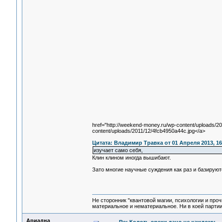
href="http://weekend-money.ru/wp-content/uploads/20
content/uploads/2011/12/4fcb4950a44c.jpg</a>
Цитата: Владимир Травка от 01 Апреля 2013, 16
изучает само себя,
Клин клином иногда вышибают.
Зато многие научные суждения как раз и базируют
Не сторонник "квантовой магии, психологии и проч
материальное и нематериальное. Ни в коей партии
Ариадна