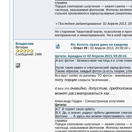
справка:
Порция светового излучения — квант света — 
частица, называемая фотоном. Фотоны являютс
сильнее проявляются корпускулярные (квантовы
«
Последнее редактирование: 02 Апреля 2013, 20
Не сторонник "квантовой магии, психологии и проч
материальное и нематериальное. Ни в коей партии
Владислав
Re: Колоть орехи дано не каждому
Ветеран
«
Ответ #9 :
02 Апреля 2013, 20:30:24 »
Сообщений: 2486
Цитата: Ариадна от 02 Апреля 2013, 03:20:15
А вот фотон - безмассовая частица и в этом пла
Нулю также равен и электрический заряд фотона.
Таким образом, каждый фотон (а есть теории, утв
Все врут (write) по разному. ТО фотон - минималь
полу порции
сокрыта "вселенная...
очевидно, допустим, предположи
И все это
может рассматриваться как ..
..
Александр Гордон - Синхротронное излучение
Цитата:
А.Г. И теряет свою орбиту.
В.Х. Да, и значит, радиус орбиты движения элект
фотоны. … А здесь мы можем перестраивать часто
справка:
Порция светового излучения — квант света — 
частица, называемая фотоном. Фотоны являютс
сильнее проявляются корпускулярные (квантовы