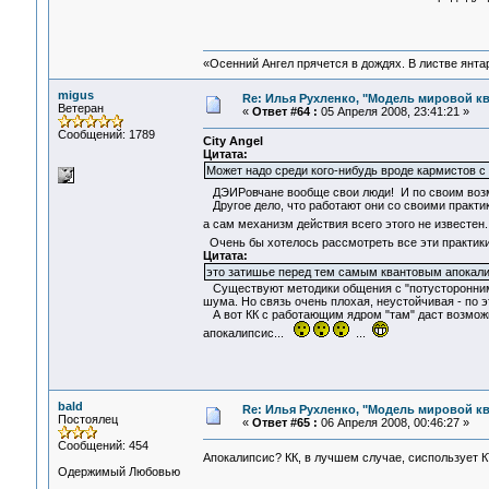
«Осенний Ангел прячется в дождях. В листве янтарн
migus
Re: Илья Рухленко, "Модель мировой к
Ветеран
«
Ответ #64 :
05 Апреля 2008, 23:41:21 »
Сообщений: 1789
City Angel
Цитата:
Может надо среди кого-нибудь вроде кармистов с
ДЭИРовчане вообще свои люди! И по своим возмо
Другое дело, что работают они со своими практика
а сам механизм действия всего этого не известен
Очень бы хотелось рассмотреть все эти практики
Цитата:
это затишье перед тем самым квантовым апокали
Существуют методики общения с "потусторонним"
шума. Но связь очень плохая, неустойчивая - по 
А вот КК с работающим ядром "там" даст возможн
апокалипсис...
...
bald
Re: Илья Рухленко, "Модель мировой к
Постоялец
«
Ответ #65 :
06 Апреля 2008, 00:46:27 »
Сообщений: 454
Апокалипсис? КК, в лучшем случае, сиспользует К
Одержимый Любовью