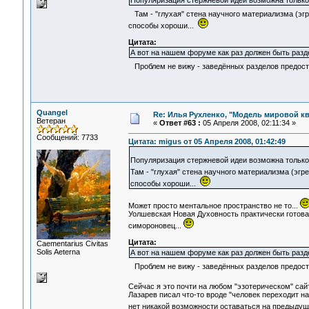
Популяризация стержневой идеи возможна только
Там - "глухая" стена научного материализма (эгр
способы хороши...
Цитата:
А вот на нашем форуме как раз должен быть разд
Проблем не вижу - заведённых разделов предост
Quangel
Re: Илья Рухленко, "Модель мировой к
Ветеран
«
Ответ #63 :
05 Апреля 2008, 02:11:34 »
Сообщений: 7733
Цитата: migus от 05 Апреля 2008, 01:42:49
Популяризация стержневой идеи возможна только
Там - "глухая" стена научного материализма (эгре
способы хороши...
Может просто ментальное пространство не то...
Уолшевская Новая Духовность практически готова
симороновец...
Цитата:
Сaementarius Civitas
Solis Aeterna
А вот на нашем форуме как раз должен быть разд
Проблем не вижу - заведённых разделов предост
Сейчас я это почти на любом "эзотерическом" са
Лазарев писал что-то вроде "человек переходит н
нет никакой возможности оставаться на предыду