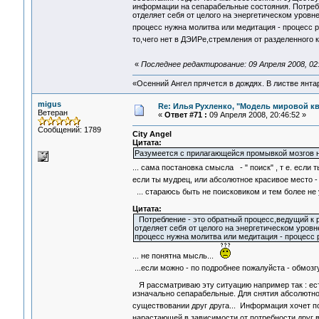
информации на сепарабельные состояния. Потреб
отделяет себя от целого на энергетическом уровн
процесс нужна молитва или медитация - процесс 
то,чего нет в ДЭИРе,стремления от разделенного 
«
Последнее редактирование: 09 Апреля 2008, 02:1
«Осенний Ангел прячется в дождях. В листве янтарн
migus
Re: Илья Рухленко, "Модель мировой к
Ветеран
«
Ответ #71 :
09 Апреля 2008, 20:46:52 »
Сообщений: 1789
City Angel
Цитата:
Разумеется с прилагающейся промывкой мозгов на
... сама постановка смысла - " поиск" , т е. есл
если ты мудрец, или абсолютное красивое место -
... стараюсь быть не поисковиком и тем более н
Цитата:
Потребление - это обратный процесс,ведущий к 
отделяет себя от целого на энергетическом уровн
процесс нужна молитва или медитация - процесс 
... не понятна мысль...
...если можно - по подробнее пожалуйста - обмо
Я рассматриваю эту ситуацию например так : ест
изначально сепарабельные. Для снятия абсолютно
существовании друг друга... Информация хочет п
нарастающей в зависимости от потребности друг в