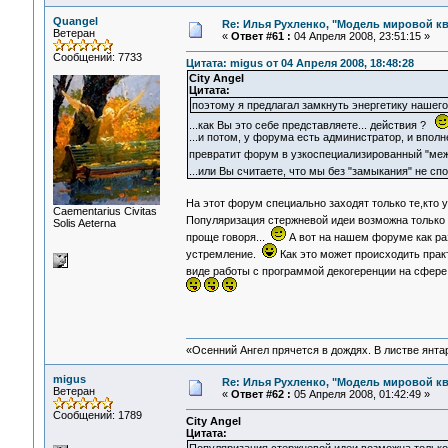
Quangel
Re: Илья Рухленко, "Модель мировой к
Ветеран
«
Ответ #61 :
04 Апреля 2008, 23:51:15 »
Сообщений: 7733
Цитата: migus от 04 Апреля 2008, 18:48:28
City Angel
Цитата:
поэтому я предлагал замкнуть энергетику нашег
...как Вы это себе представляете... действия ?
...и потом, у форума есть администратор, и вполн
превратит форум в узкоспециализированный "ме
...или Вы считаете, что мы без "замыкания" не 
На этот форум специально заходят только те,кто у
Сaementarius Civitas
Популяризация стержневой идеи возможна только
Solis Aeterna
проще говоря...
А вот на нашем форуме как раз
устремление.
Как это может происходить прак
виде работы с программой декогеренции на сфере 
«Осенний Ангел прячется в дождях. В листве янтарн
migus
Re: Илья Рухленко, "Модель мировой к
Ветеран
«
Ответ #62 :
05 Апреля 2008, 01:42:49 »
Сообщений: 1789
City Angel
Цитата: