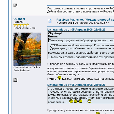
Постоянно сознавать то, чему противишься — Ро
Действуй в соответствии с принципами — Robert 
Quangel
Re: Илья Рухленко, "Модель мировой к
Ветеран
«
Ответ #66 :
06 Апреля 2008, 01:59:57 »
Сообщений: 7733
Цитата: migus от 05 Апреля 2008, 23:41:21
City Angel
Цитата:
Может надо среди кого-нибудь вроде кармистов 
ДЭИРовчане вообще свои люди! И по своим возм
Другое дело, что работают они со своими практик
результатов, а сам механизм действия всего этог
Очень бы хотелось рассмотреть все эти практики
Я правда не слишком знаком с их практиками,но т
Сaementarius Civitas
представляют,зачем это самое "дальнейшее разв
Solis Aeterna
просветленных мастеров начинали в процессе мед
было соблазна свернуть с
Пути...
Как раз таким системам квантовая пара
Цитата: migus от 05 Апреля 2008, 23:41:21
это затишье перед тем самым квантовым апокали
Существуют методики общения с "потусторонним
шума. Но связь очень плохая, неустойчивая - по 
А вот КК с работающим ядром "там" даст возможн
апокалипсис...
...
Прежде чем у человечества не поменяется мирово