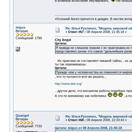
и атомные испытания эмулировать.
Не больш
«Осенний Ангел прячется в дождях. В листве янтарн
migus
Re: Илья Рухленко, "Модель мировой к
Ветеран
«
Ответ #67 :
08 Апреля 2008, 21:45:18 »
Сообщений: 1789
City Angel
Цитата:
Я правда не слишком знаком с их практиками,но т
представляют,зачем это самое "дальнейшее разв
Их практики не составляют никакой тайны... их 
ты так переживаешь:
Цитата:
Прежде чем у человечества не поменяется мирово
, кто-то пытается всё-же решить...
http://www.deir.org/
...другое дело, что механизм работы подобных пра
А это по минимому как нобелевка
, а п
Quangel
Re: Илья Рухленко, "Модель мировой к
Ветеран
«
Ответ #68 :
08 Апреля 2008, 22:33:43 »
Сообщений: 7733
Цитата: migus от 08 Апреля 2008, 21:45:18