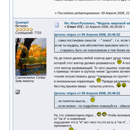
«
Последнее редактирование: 09 Апреля 2008, 21:
Quangel
Re: Илья Рухленко, "Модель мировой к
Ветеран
«
Ответ #72 :
10 Апреля 2008, 00:28:09 »
Сообщений: 7733
Цитата: migus от 09 Апреля 2008, 20:46:52
... сама постановка смысла - " поиск" , т е. ес
если ты мудрец, или абсолютное красивое место -
... стараюсь быть не поисковиком и тем более 
Ну до покоя далеко,любой эгрегор дает душе толь
которой этот вектор должен развиваться.
А пот
этот вектор развивающий. То чего нашему эгрегор
к примеру читают в группах некие "духовно актив
чтения почувствовать душу "товарища по группе"
Сaementarius Civitas
Solis Aeterna
в нелокальные корреляции.
Правда разумеется 
бегству,прыжок вверх - попытка улететь.
Цитата: migus от 09 Апреля 2008, 20:46:52
... не понятна мысль...
...если можно - по подробнее пожалуйста - обмо
Ну это элементарно,migus...
Чтобы возникла
от "не я" и появление
ощущения что в "я" нет чего-то,что есть в "не я".
признаются