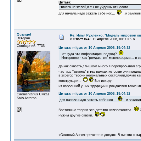
Цитата:
Ничего не желай,и ты не уйдешь от целого.
для начала надо зажать себе нос...
...и заклеит
Quangel
Re: Илья Рухленко, "Модель мировой к
Ветеран
«
Ответ #74 :
11 Апреля 2008, 00:09:05 »
Сообщений: 7733
Цитата: migus от 10 Апреля 2008, 19:04:32
...от куда эта информация, подход?
Интересно - как "рождаются" мыслеформы... в свое
Да как сказать,слишком много я перепробывал эгр
частицу "декона" в тех рамках,которые они предла
в эгрегор теории нелокальных состояний,прямо к
конструкции...
Вот исходя
из набранной у них эрудиции и рождаются такие
Цитата: migus от 10 Апреля 2008, 19:04:32
Сaementarius Civitas
Solis Aeterna
для начала надо зажать себе нос...
...и заклеи
Восточные теории это детство человечества.
С
нужны другие сказки.
«Осенний Ангел прячется в дождях. В листве янтарн