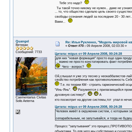
Тебе это надо?
Ты такой точно никому не нужен... даже не узн
... то, что общество сделало цель своего сущест
свободы сознания людей за последние 20 - 30 лет..
Вами...
Quangel
Re: Илья Рухленко, "Модель мировой к
Ветеран
«
Ответ #70 :
09 Апреля 2008, 02:03:30 »
Сообщений: 7733
Цитата: migus от 09 Апреля 2008, 00:24:28
для них "новая формация" просто еще один проду
... важно не просто констатировать факт потребле
Чего - вопрос?
Ой,слышал я уже эту песню у неокаббалистов-ла
свойство потребления как противоположность Себе 
Т.е. по теории КМ - строить гармонический ос
"Инь-Янь".
Разумеется с прилагающейся промы
духовную систему!".
А
Сaementarius Civitas
кто посмотрит на другие системы,тот упал в неч
Solis Aeterna
Цитата: migus от 09 Апреля 2008, 00:24:28
Человек живёт в окружении систем, с которыми за
сепарабельным, не запутывайся, и тогда не буд
Процесс "запутывания" это процесс,ПРОТИВОПО
объектами. То,для чего мы собственно и существ