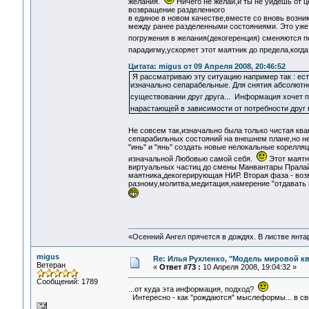
желания.
Ничего не желай,и ты не уйдешь от 
возвращение разделенного
в единое в новом качестве,вместе со вновь воз
между ранее разделенными состояниями. Это уже 
погружения в желания(декогеренция) сменяются пе
парадигму,ускоряет этот маятник до предела,когд
Цитата: migus от 09 Апреля 2008, 20:46:52
Я рассматриваю эту ситуацию например так : ест
изначально сепарабельные. Для снятия абсолютно
существовании друг друга... Информация хочет п
нарастающей в зависимости от потребности друг в
Не совсем так,изначально была только чистая к
сепарабильных состояний на внешнем плане,но н
"инь" и "янь" создать новые нелокальные корелл
изначальной Любовью самой себя.
Этот маятн
виртуальных частиц до смены Манвантары Пралайе
маятника,декогерирующая НИР. Вторая фаза - воз
разному,молитва,медитация,намерение "отдавать н
«Осенний Ангел прячется в дождях. В листве янтарн
migus
Re: Илья Рухленко, "Модель мировой к
Ветеран
«
Ответ #73 :
10 Апреля 2008, 19:04:32 »
Сообщений: 1789
...от куда эта информация, подход?
Интересно - как "рождаются" мыслеформы... в своей