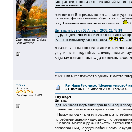
Их практики не составляют никакой тайны... их ц
так переживаешь
Человек новой формации не обязательно будет об
человека,сформированного обществом потреблени
Богу. Нынешний человек этого не понимает.
В 
Цитата: migus от 08 Апреля 2008, 21:45:18
...другое дело, что механизм работы подобных пра
Сaementarius Civitas
А это по минимому как нобелевка
, а п
Solis Aeterna
Лазарев тут понапророчил в одной из книг,что тр
уступить место идущей им на смену "религии-нау
Когда там первая статья СИДа появилась,в 2002-
«Осенний Ангел прячется в дождях. В листве янтарн
migus
Re: Илья Рухленко, "Модель мировой к
Ветеран
«
Ответ #69 :
09 Апреля 2008, 00:24:28 »
Сообщений: 1789
City Angel
Цитата:
для них "новая формация" просто еще один проду
... важно не просто констатировать факт потреблен
На мой взгляд - человек и создан для потребле
потребление материи - одно дело, потребление ин
Человек живёт в окружении систем, с которыми за
сепарабельным, не запутывайся, и тогда не буде