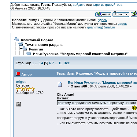
Добро пожаловать,
Гость
. Пожалуйста,
войдите
или
зарегистрируйтесь
.
06 Августа 2026, 16:33:45
Новости:
Книгу С.Доронина "Квантовая магия" читать
здесь
Материалы старого сайта "Физика Магии" доступны для просмотра
здесь
О замеченных глюках просьба писать на почту
quantmag@mail.ru
Квантовый Портал
Тематические разделы
Религия
Илья Рухленко, "Модель мировой квантовой матрицы"
Страниц:
1
...
3
4
[
5
]
6
7
...
11
Все
Тема: Илья Рухленко, "Модель мировой кванто
Автор
migus
Re: Илья Рухленко, "Модель мировой к
Ветеран
«
Ответ #60 :
04 Апреля 2008, 18:48:28 »
Сообщений: 1789
City Angel
Цитата:
поэтому я предлагал замкнуть энергетику нашего
...как Вы это себе представляете... действия ?
...и потом, у форума есть администратор, и вполне
превратит форум в узкоспециализированный "ме
...или Вы считаете, что мы без "замыкания" не с