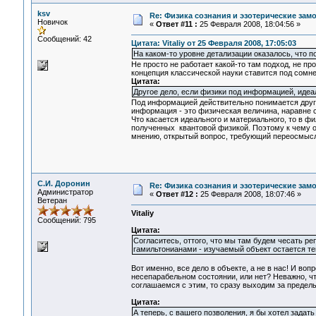
ksv
Re: Физика сознания и эзотерические за
Новичок
«
Ответ #11 :
25 Февраля 2008, 18:04:56 »
Сообщений: 42
Цитата: Vitaliy от 25 Февраля 2008, 17:05:03
На каком-то уровне детализации оказалось, что п
Не просто не работает какой-то там подход, не п
концепция классической науки ставится под сомне
Цитата:
Другое дело, если физики под информацией, иде
Под информацией действительно понимается другое
информация - это физическая величина, наравне с 
Что касается идеального и материального, то в ф
полученных квантовой физикой. Поэтому к чему о
мнению, открытый вопрос, требующий переосмысл
С.И. Доронин
Re: Физика сознания и эзотерические за
Администратор
«
Ответ #12 :
25 Февраля 2008, 18:07:46 »
Ветеран
Vitaliy
Сообщений: 795
Цитата:
Согласитесь, оттого, что мы там будем чесать р
гамильтонианами - изучаемый объект остается те
Вот именно, все дело в объекте, а не в нас! И воп
несепарабельном состоянии, или нет? Неважно, чт
соглашаемся с этим, то сразу выходим за предел
Цитата:
А теперь, с вашего позволения, я бы хотел задат