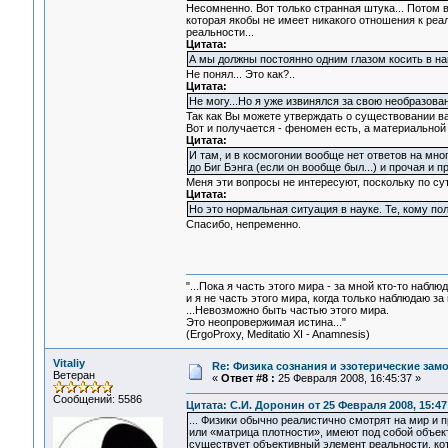
Несомненно. Вот только странная штука... Потом 
которая якобы не имеет никакого отношения к реа
реальности...
Цитата:
А мы должны постоянно одним глазом косить в н
Не понял... Это как?..
Цитата:
Не могу...Но я уже извинялся за свою необразова
Так как Вы можете утверждать о существовании ва
Вот и получается - феномен есть, а материальной 
Цитата:
И там, и в космогонии вообще нет ответов на мн
до Биг Бэнга (если он вообще был...) и прочая и п
Меня эти вопросы не интересуют, поскольку по сут
Цитата:
Но это нормальная ситуация в науке. Те, кому пол
Спасибо, непременно.
"...Пока я часть этого мира - за мной кто-то наблюд
и я не часть этого мира, когда только наблюдаю за 
...Невозможно быть частью этого мира.
Это неопровержимая истина..."
(ErgoProxy, Meditatio XI - Anamnesis)
Vitaliy
Re: Физика сознания и эзотерические зам
Ветеран
«
Ответ #8 :
25 Февраля 2008, 16:45:37 »
Сообщений: 5586
Цитата: С.И. Доронин от 25 Февраля 2008, 15:47
... Физики обычно реалистично смотрят на мир и 
или «матрица плотности», имеют под собой объек
существует объективный элемент реальности, кот