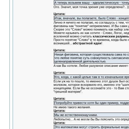
А теперь возьмем вашу - идеалистическую - точку
Ого. Значит, моя точка зрения уже определена?.. )
Цитата:
Итак, вначале, вы полагаете, было Слово - концепт
Лично я ничего не полагаю, но соглашусь с тем, ч
фиговины как "понятие" неприемлимо. И Вы сами 
Скорее это "Слово" можно понимать как набор эле
Можете называть их как хотите - Слово, Логос, н
вселенной можно считать
классическим разумн
Просто понятие "Слово" в те времена, когда было 
возникшей...
абстрактной идеи
!
Цитата:
Некая фиговина, которая существовала сама по с
что любое понятие суть совокупность синтаксиче
целенаправленной деятельностью.
А как Вы хотели. Любое разумное описание имеет 
Цитата:
Кто, когда, с какой целью там в то изначальное
Если уж на то пошло, то именно этот душок был
молоком, которое вскормило его, именно эти "ша
концепциям. Если Вы не осознаёте это - то Вам ст
"грешной материи".
Цитата:
Попробуйте привести хотя бы один пример, подде
Не имею такого желания.
Цитата:
Мы же естественнонаучники.
Любопытно... А не могли бы Вы пояснить это опре
Цитата:
Это математики могут строить формальные модел