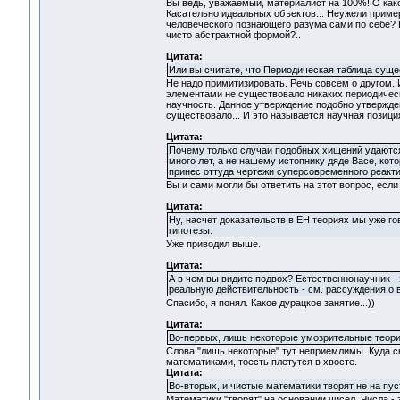
Вы ведь, уважаемый, материалист на 100%! О как
Касательно идеальных объектов... Неужели приме
человеческого познающего разума сами по себе? 
чисто абстрактной формой?..
Цитата:
Или вы считате, что Периодическая таблица суще
Не надо примитизировать. Речь совсем о другом. И
элементами не существовало никаких периодических
научность. Данное утверждение подобно утвержден
существовало... И это называется научная позици
Цитата:
Почему только случаи подобных хищений удаются
много лет, а не нашему истопнику дяде Васе, кото
принес оттуда чертежи суперсовременного реакт
Вы и сами могли бы ответить на этот вопрос, если
Цитата:
Ну, насчет доказательств в ЕН теориях мы уже г
гипотезы.
Уже приводил выше.
Цитата:
А в чем вы видите подвох? Естественнонаучник 
реальную действительность - см. рассуждения о
Спасибо, я понял. Какое дурацкое занятие...))
Цитата:
Во-первых, лишь некоторые умозрительные теори
Слова "лишь некоторые" тут неприемлимы. Куда с
математиками, тоесть плетутся в хвосте.
Цитата:
Во-вторых, и чистые математики творят не на пус
Математики "творят" на основании чисел. Числа - 