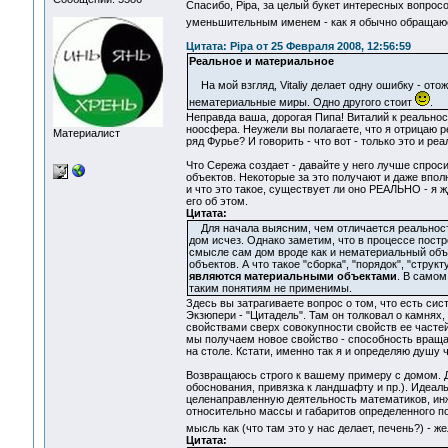
Спасибо, Pipa, за целый букет интересных вопросо
уменьшительным именем - как я обычно обращаюс
Цитата: Pipa от 25 Февраля 2008, 12:56:59
Реальное и материальное
На мой взгляд, Vitaliy делает одну ошибку - ото
нематериальные миры. Одно другого стоит
.
Неправда ваша, дорогая Пипа! Виталий к реальнос
ноосфера. Неужели вы полагаете, что я отрицаю 
Материалист
ряд Фурье? И говорить - что вот - только это и ре
Что Сережа создает - давайте у него лучше спрос
объектов. Некоторые за это получают и даже впол
и что это такое, существует ли оно РЕАЛЬНО - я ж
его об этом.
Цитата:
Для начала выясним, чем отличается реальность
дом исчез. Однако заметим, что в процессе постр
смысле сам дом вроде как и нематериальный объе
объектов. А что такое "сборка", "порядок", "стру
являются материальными объектами
. В самом
таким понятиям не применимы.
Здесь вы затрагиваете вопрос о том, что есть си
Экзюпери - "Цитадель". Там он толковал о камнях,
свойствами сверх совокупности свойств ее частей
мы получаем новое свойство - способность вращат
на столе. Кстати, именно так я и определяю душу 
Возвращаюсь строго к вашему примеру с домом. Д
обоснования, привязка к ландшафту и пр.). Идеаль
целенаправленную деятельность математиков, инж
относительно массы и габаритов определенного по
мысль как (что там это у нас делает, печень?) - же
Цитата: