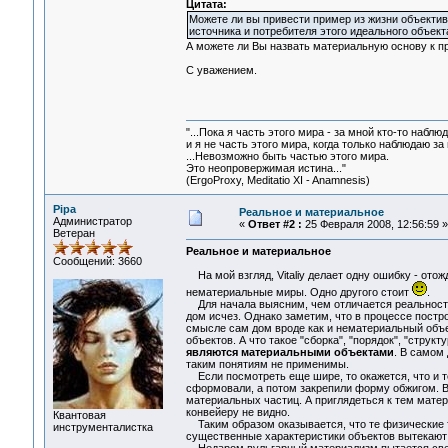
Цитата:
Можете ли вы привести пример из жизни объектив
источника и потребителя этого идеального объекта
А можете ли Вы назвать материальную основу к при
С уважением.
"...Пока я часть этого мира - за мной кто-то наблюд
и я не часть этого мира, когда только наблюдаю за 
...Невозможно быть частью этого мира.
Это неопровержимая истина..."
(ErgoProxy, Meditatio XI - Anamnesis)
Pipa
Реальное и материальное
Администратор
«
Ответ #2 :
25 Февраля 2008, 12:56:59 »
Ветеран
Реальное и материальное
Сообщений: 3660
На мой взгляд, Vitaliy делает одну ошибку - ото
нематериальные миры. Одно другого стоит
.
Для начала выясним, чем отличается реальность 
дом исчез. Однако заметим, что в процессе постр
смысле сам дом вроде как и нематериальный объек
объектов. А что такое "сборка", "порядок", "стру
являются материальными объектами
. В самом 
таким понятиям не применимы.
Если посмотреть еще шире, то окажется, что и т
сформовали, а потом закрепили форму обжигом. Вы
материальных частиц. А приглядеться к тем мате
конвейеру не видно.
Квантовая
Таким образом оказывается, что те физические т
инструменталистка
существенные характеристики объектов вытекают 