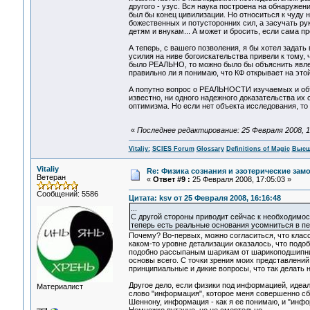
другого - узус. Вся наука построена на обнаружен
был бы конец цивилизации. Но относиться к чуду н
божественных и потусторонних сил, а засучать рук
детям и внукам... А может и бросить, если сама п
А теперь, с вашего позволения, я бы хотел задат
усилия на ниве богоискательства привели к тому,
было РЕАЛЬНО, то можно было бы объяснить явление
правильно ли я понимаю, что КФ открывает на этой
А попутно вопрос о РЕАЛЬНОСТИ изучаемых и объ
известно, ни одного надежного доказательства их
оптимизма. Но если нет объекта исследования, то
«
Последнее редактирование: 25 Февраля 2008, 16:
Vitaliy:
SCIES Forum
Glossary
Definitions of Magic
Высш
Vitaliy
Re: Физика сознания и эзотерические зам
Ветеран
«
Ответ #9 :
25 Февраля 2008, 17:05:03 »
Сообщений: 5586
Цитата: ksv от 25 Февраля 2008, 16:16:48
...
С другой стороны приводит сейчас к необходимо
теперь есть реальные основания усомниться в пе
Почему? Во-первых, можно согласиться, что кла
каком-то уровне детализации оказалось, что подо
подобно рассыпаным шарикам от шарикоподшипника.
основы всего. С точки зрения моих представлений 
принципиальные и дикие вопросы, что так делать н
Другое дело, если физики под информацией, идеа
Материалист
слово "информация", которое меня совершенно сби
Шеннону, информация - как я ее понимаю, и "инфор