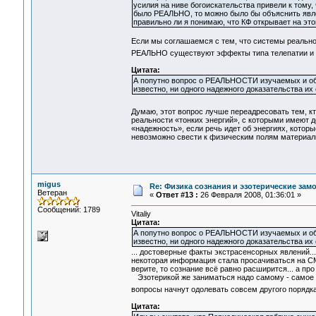
усилия на ниве богоискательства привели к тому
было РЕАЛЬНО, то можно было бы объяснить явлени
правильно ли я понимаю, что КФ открывает на этой
Если мы соглашаемся с тем, что системы реально
РЕАЛЬНО существуют эффекты типа телепатии и 
Цитата:
А попутно вопрос о РЕАЛЬНОСТИ изучаемых и объ
известно, ни одного надежного доказательства их
Думаю, этот вопрос лучше переадресовать тем, к
реальности «тонких энергий», с которыми имеют де
«надежность», если речь идет об энергиях, котор
невозможно свести к физическим полям материал
migus
Re: Физика сознания и эзотерические за
Ветеран
«
Ответ #13 :
26 Февраля 2008, 01:36:01 »
Сообщений: 1789
Vitaliy
Цитата:
А попутно вопрос о РЕАЛЬНОСТИ изучаемых и объ
известно, ни одного надежного доказательства их
... достоверные факты экстрасенсорных явлений...
некоторая информация стала просачиваться на СМИ
верите, то сознание всё равно расширится... а пр
Эзотерикой же заниматься надо самому - самое лу
вопросы начнут одолевать совсем другого порядка
Цитата: