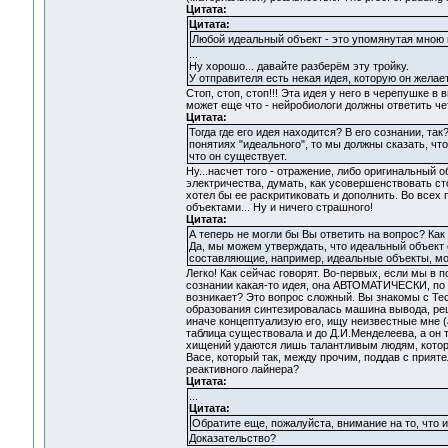
Цитата:
Цитата:
Любой идеальный объект - это упомянутая мною 
...
Ну хорошо... давайте разберём эту тройку.
У отправителя есть некая идея, которую он желае
Стоп, стоп, стоп!!! Эта идея у него в черепушке в
может еще что - нейробиологи должны ответить чет
Цитата:
Тогда где его идея находится? В его сознании, та
понятиях "идеального", то мы должны сказать, чт
что он существует.
Ну...насчет того - отражение, либо оригинальный 
электричества, думать, как усовершенствовать ст
хотел бы ее раскритиковать и дополнить. Во всех
объектами... Ну и ничего страшного!
Цитата:
А теперь не могли бы Вы ответить на вопрос? Как
Да, мы можем утверждать, что идеальный объект с
составляющие, например, идеальные объекты, мог
Легко! Как сейчас говорят. Во-первых, если мы в 
сознании какая-то идея, она АВТОМАТИЧЕСКИ, по 
возникает? Это вопрос сложный. Вы знакомы с Те
образования синтезировалась машина вывода, реше
иначе концептуализую его, ищу неизвестные мне (
таблица существовала и до Д.И.Менделеева, а он
хищений удаются лишь талантливым людям, которы
Васе, который так, между прочим, поддав с прият
реактивного лайнера?
Цитата:
...
Цитата:
Обратите еще, пожалуйста, внимание на то, что 
Доказательство?