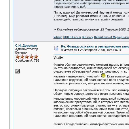
Ведь конкретное и абстрактное - суть категории
предствлениях о ней.
Пипа, дорогая! Да конечно же! Научный метод поз
). Но ведь Мир работает именно ТАК, а не иначе -
взаимодействия различных материй и энергий.
«
Последнее редактирование: 25 Февраля 2008, 15:
Vitaliy:
SCIES Forum
Glossary
Definitions of Magic
Высш
С.И. Доронин
Re: Физика сознания и эзотерические за
Администратор
«
Ответ #5 :
25 Февраля 2008, 15:47:07 »
Ветеран
Vitaliy
Сообщений: 795
Физики обычно реалистично смотрят на мир и пред
«матрица плотности», имеют под собой объективну
существует объективный элемент реальности, кот
назвать «материалистической»
. Есть только 
наличие в окружающей реальности и всех следстви
элементы реальности, которые мы описываем, мог
Парадокс ситуации заключается в том, что «матер
объективную основу, должны в итоге признать «м
нелокальных корреляций нематериальной природы
классических представлений, в которых нет места 
вектор состояния (матрица плотности) — это лиш
физики, насколько я понимаю, они в меньшинстве,
имеющее под собой объективной основы. Таким об
наличие в объективной реальности несепарабельн
Лично я придерживаюсь «материалистической» по