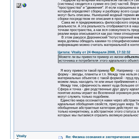
Недаром вульгарный материализм пытается свести 
(системы) сводится к сумме его (ее) частей. Вп
"пространства" и "движения". И если хорошенько вн
который определяет сборку и разборку всего сущег
могут быть описаны. Нынешний модный термин
и
сборки посредством ее описания в пространстве 
Сама же я придерживаюсь философского определени
реальности. А эта реальность отображается в на
точкам пространства, а как вся совокупность 
реалии мира описываются как раз теми отношения
В этом ракурсе Доронинский "потусторонний мир" 
мира должны обладать какими-то специфическими с
информацию можно считать материальной в контек
Цитата: Vitaliy от 24 Февраля 2008, 17:32:32
Можете ли вы привести пример из жизни
объект
источника и потребителя этого идеального объекта
Я могу привести такой пример
. Например - с
форму - звезды, планеты и т.п. Между тем нельзя
материальных объектов с такой формой - пруд пр
можем лишь находить те или иные приближения к
Между тем, сферичность имеет куда большее отн
Сфера и точка - две родственные друг другу идеа
понятие
волны
играет во Вселенной огромную роль
могут служить только подобием.
Единство мира осознается нами через абстрактны
идеальные обобщения свойств, присущих миру. Те
обобщенные абстрактные категории действуют на 
только конкретному, а абстрактное этого статуса
которых мы пытаемся отразить великую реальност
Vitaliy
Re: Физика сознания и эзотерические зам