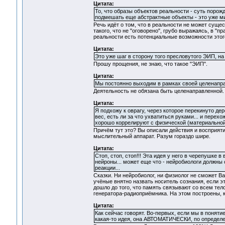
Цитата:
То, что образы объектов реальности - суть порожд
подмешать еще абстрактные объекты - это уже ми
Речь идёт о том, что в реальности не может сущес
такого, что не "оговорено", грубо выражаясь, в "
реальности есть потенциальные возможности этог
Цитата:
Это уже шаг в сторону того пресловутого ЭИП, на
Прошу прощения, не знаю, что такое "ЭИП".
Цитата:
Мы постоянно выходим в рамках своей целенапра
Деятельность не обязана быть целенаправленной.
Цитата:
Я подхожу к оврагу, через которое перекинуто де
вес, есть ли за что ухватиться руками... и пере
хорошо коррелируют с физической (материальной) ре
Причём тут это? Вы описали действия и восприяти
мыслительный аппарат. Разум гораздо шире.
Цитата:
Стоп, стоп, стоп!!! Эта идея у него в черепушке в
нейроны... может еще что - нейробиологи должны 
реакции...
Сказки. Ни нейробиолог, ни физиолог не сможет Ва
учёные внятно назвать носитель сознания, если эт
дошло до того, что память связывают со всем тел
генератора-радиоприёмника. На этом построены, 
Цитата:
Как сейчас говорят. Во-первых, если мы в поняти
какая-то идея, она АВТОМАТИЧЕСКИ, по определен