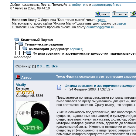
Добро пожаловать,
Гость
. Пожалуйста,
войдите
или
зарегистрируйтесь
.
07 Августа 2026, 09:44:19
Новости:
Книгу С.Доронина "Квантовая магия" читать
здесь
Материалы старого сайта "Физика Магии" доступны для просмотра
здесь
О замеченных глюках просьба писать на почту
quantmag@mail.ru
Квантовый Портал
Тематические разделы
Философия
(Модератор:
Корнак7
)
Физика сознания и эзотерические заморочки; материальное 
ноосфере
Страниц:
[
1
]
2
3
...
21
Все
Тема: Физика сознания и эзотерические замор
Автор
Vitaliy
Физика сознания и эзотерические заморо
Ветеран
«
:
24 Февраля 2008, 17:32:32 »
Сообщений: 5586
Предлагается попытка раскрытия вопроса, который
вываливался за пределы указанной дискуссии, по
оно состоится, конечно. Сразу скажу, что вопросы 
У меня сложилось представление, что ноосфера в
существ, наделенных сознанием) и культурал (иде
существования: науки, искусства, фольклор, обыча
материи, которая, усложняясь, доросла до возникн
идеальные объекты. Именно в отношении их имеет
существует (упрощенно) в виде троек: отправител
помощью которого передается от отправителя к п