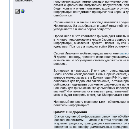
Материалист
получателя входит интерпретация полученного им
объем информации, получаемой получателем, завис
будет новым и очень полезным, а для другого - п
информации не годится в принципе: она хороша д
ошибки и т.п.
Спрашивается, а зачем я вообще появился среди к
Но хотелось бы разобраться в одной странной тен
укладывается в моем сером веществе...
Прослышал я, что квантовая физика дает ответы н
втягивают информацию в число базовых сущностей
информации, а материя - дескать, потом - ну как н
идеализм. Поэтому я и решил войти (без оружия - 
Сергей Иванович любезно предоставил мне
матер
Я должен, по ходу, принести извинения уважаемым
если бы наше обсуждение смогло удержаться на 
вопросы.
Во-первых, я - демократ. И считаю, что исследов
целей своего исследования. Если Сережа скажет, 
которое можно записать в Конституции РФ. Но при
основания для подобного заключения, а также про
собираюсь подвергать сомнению физические аспек
ценность для физических же дальнейших исследов
магией? Что такое магия в вашем представлении?
можно будет говорить о том, как КМ пролагает стол
Но первый вопрос у меня все-таки - об осмысленн
понятием информации?
Цитата: С.И.Доронин
В этом случае об информации говорят как об обы
состояния системы. ... Именно в этом отношении
и другие процессы, приводящие к изменению той 
вводится на основе фундаментальных принципов 