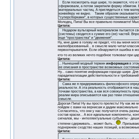
Если посмотреть еще шире, то окажется, что и т
сформовали, а потом закрепили форму обжигом. Вы
материальных частиц. А приглядеться к тем мате
конвейеру не видно. Таким образом оказывается,
"суперсборками", в которых существенные характ
Молодец, Пипа! Вы все правильно понимаете! Мы
Цитата:
Недаром вульгарный материализм пытается свести
(системы) сводится к сумме его (ее) частей. Вп
еще "пространства" и "движения".
Ну, мне даже в голову не придет, что вы меня мог
малообразованный... в смысле мало читал класси
первооткрывателя. Если обнаружится ошибка в мои
кто-то из великих нечто подобное толковал при цар
Цитата:
... Нынешний модный термин
информация
в этом
ее описания в пространстве возможных состояний
Ну... само понятие информации гораздо шире. Для
парадигматизации действительности и требований 
Цитата:
Сама же я придерживаюсь философского определен
реальности. А эта реальность отображается в на
точкам пространства, а как вся совокупность 
реалии мира описываются как раз теми отношени
смысле.
Дорогая Пипа! Ну вы просто прелесть! Ну как же 
пойдем с вами на вернисаж и дадим максимально 
Согласитесь, что они у нас получатся очень разны
состав краски... А все идеальные компоненты, ко
сигналов, мы - интеллектуальные субъекты - дешиф
степени сдерживать... может быть...
. Призываю
подчеркнем сходство наших позиций, а возможные
Цитата: