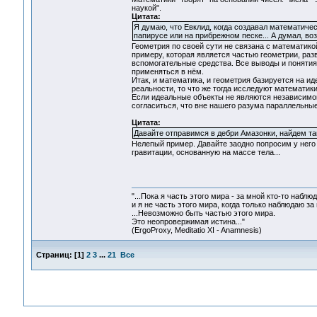
наукой".
Цитата:
Я думаю, что Евклид, когда создавал математиче
папирусе или на прибрежном песке... А думал, во
Геометрия по своей сути не связана с математико
примеру, которая является частью геометрии, ра
вспомогательные средства. Все выводы и понятия 
применяться в нём.
Итак, и математика, и геометрия базируется на и
реальности, то что же тогда исследуют математик
Если идеальные объекты не являются независимой
согласиться, что вне нашего разума параллельные
Цитата:
Давайте отправимся в дебри Амазонки, найдем т
Нелепый пример. Давайте заодно попросим у него
гравитации, основанную на массе тела...
"...Пока я часть этого мира - за мной кто-то наблюд
и я не часть этого мира, когда только наблюдаю за 
...Невозможно быть частью этого мира.
Это неопровержимая истина..."
(ErgoProxy, Meditatio XI - Anamnesis)
Страниц:
[
1
]
2
3
...
21
Все