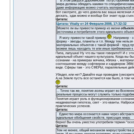
В этом ракурсе Доронинский "потусторонний мир"
мира должны обладать какими-то специфическими 
даже информацию можно считать материальной в к
Вот смотрите, до чего довела вас ваша железная л
дескать, эдак можно и вообще Бог знает куда съех
Цитата:
Цитата: Vitaliy от 24 Февраля 2008, 17:32:32
Можете ли вы привести пример из жизни
объект
источника и потребителя этого идеального объекта
Я могу привести такой пример
. Например - 
форму - звезды, планеты и т.п. Между тем нельзя
материальных объектов с такой формой - пруд пр
можем лишь находить те или иные приближения к
Пипа, лапушка! Ну что вы такое говорите!!! И с 
идеальный объект нашего культурала. Когда вы б
сознании - на примерах мячика, яблока -, материа
соотношение между софтвером и хардвером ЭВМ. П
виде. Сферы там - это СФЕРЫ, параллельные дей
Убедил, или нет? Давайте еще проведем (умозрите
А на Земле пусть все останется как было, в том ч
Цитата:
... Точно так же, понятие
волны
играет во Вселенно
реальные процессы могут служить только подоби
Понятия играет роль в функционировании сознани
неадекватная гипотеза, свет - это кванты. Наброс
практических успехов.
Цитата:
Единство мира осознается нами через абстрактны
идеальные обобщения свойств, присущих миру.
Верно! Вы очень уместно употребили термин "осоз
Цитата:
Тем не менее, общий механизм мироустройства ра
деле. И мы очень многое потеряем, если станем п