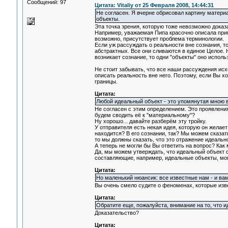
Сообщений: 97
Цитата: Vitaliy от 25 Февраля 2008, 14:44:31
Не согласен. Я вчерне обрисовал картину мат
объекты.
Эта точка зрения, которую тоже невозможно доказ
Например, уважаемая Пипа красочно описала приме
возможно, присутствует проблема терминологии.
Если уж рассуждать о реальности вне сознания, т
абстрактных. Все они сливаются в единое Целое. Н
возникает сознание, то одни "объекты" оно исполь
Не стоит забывать, что все наши рассуждения ис
описать реальность вне него. Поэтому, если Вы х
границы.
Цитата:
Любой идеальный объект - это упомянутая мною 
Не согласен с этим определением. Это проявления 
будем сводить её к "материальному"?
Ну хорошо... давайте разберём эту тройку.
У отправителя есть некая идея, которую он желает
находится? В его сознании, так? Мы можем сказать
то мы должны сказать, что это отражение идеальн
А теперь не могли бы Вы ответить на вопрос? Как
Да, мы можем утверждать, что идеальный объект с
составляющие, например, идеальные объекты, мог
Цитата:
Но маленький нюансик: все известные нам - и ва
Вы очень смело судите о феноменах, которые из
Цитата:
Обратите еще, пожалуйста, внимание на то, что 
Доказательство?
Цитата: