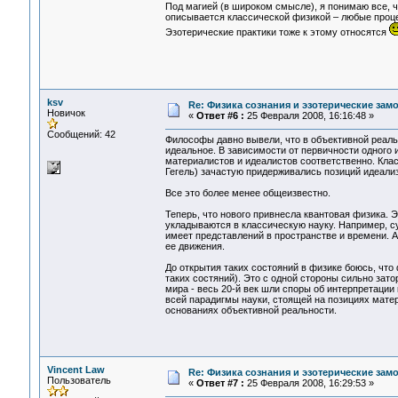
Под магией (в широком смысле), я понимаю все, ч
описывается классической физикой – любые проце
Эзотерические практики тоже к этому относятся
ksv
Re: Физика сознания и эзотерические за
Новичок
«
Ответ #6 :
25 Февраля 2008, 16:16:48 »
Сообщений: 42
Философы давно вывели, что в объективной реаль
идеальное. В зависимости от первичности одного и
материалистов и идеалистов соответственно. Кла
Гегель) зачастую придерживались позиций идеали
Все это более менее общеизвестно.
Теперь, что нового привнесла квантовая физика. 
укладываются в классическую науку. Например, су
имеет представлений в пространстве и времени. 
ее движения.
До открытия таких состояний в физике боюсь, что
таких состяний). Это с одной стороны сильно зат
мира - весь 20-й век шли споры об интерпретаци
всей парадигмы науки, стоящей на позициях мате
основаниях объективной реальности.
Vincent Law
Re: Физика сознания и эзотерические зам
Пользователь
«
Ответ #7 :
25 Февраля 2008, 16:29:53 »