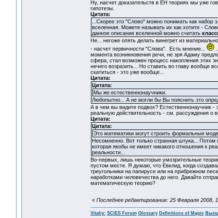
Ну, насчет доказательств в ЕН теориях мы уже го
гипотезы.
Цитата:
...Скорее это "Слово" можно понимать как набор 
вселенная. Можете называть их как хотите - Слов
данное описание вселенной можно считать
класс
Не... негоже опять делать винегрет из материально
- насчет первичности "Слова". Есть мнение...
.
момента возникновения речи, не зря Адаму предла
сфера, стал возможен процесс накопления этих зн
нечего возразить... Но ставить во главу вообще в
скатиться - это уже вообще...
Цитата:
Цитата:
Мы же естественнонаучники.
Любопытно... А не могли бы Вы пояснить это опр
А в чем вы видите подвох? Естественнонаучник -
реальную действительность - см. рассуждения о 
Цитата:
Цитата:
Это математики могут строить формальные моде
Несомненно. Вот только странная штука... Потом 
которая якобы не имеет никакого отношения к ре
реальности...
Во-первых, лишь некоторые умозрительные теории
пустом месте. Я думаю, что Евклид, когда создав
треугольники на папирусе или на прибрежном песк
наработками человечества до него. Давайте отпра
математическую теорию?
«
Последнее редактирование: 25 Февраля 2008, 18:
Vitaliy:
SCIES Forum
Glossary
Definitions of Magic
Высш