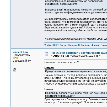
одновременно ее исключительная особенность — в
субстанции всего сущего».
Материальный мир вовсе не является основой ре
происходящих на фундаментальном уровне в нел
Мы рассматриваем взаимодействие исследователя
базой знаний. Кто-то меряет температуру, кто-то 
существования, то - с моих позиций - да и с пози
Ведь он, по вашему, идеальный? Можете ли вы пр
материальной основы (я добавлю - и без источника
«
Последнее редактирование: 07 Ноября 2008, 22:5
Vitaliy:
SCIES Forum
Glossary
Definitions of Magic
Высш
Vincent Law
Re: Физика сознания и эзотерические за
Пользователь
«
Ответ #1 :
25 Февраля 2008, 12:23:45 »
Сообщений: 97
Позвольте мне вмешаться?..
Цитата:
Придерживаюсь гипотезы о первичности материи, к
На мой скромный взгляд, вопрос о первичности ма
веры. Считаю, что не имеет особого значения, ка
исчерпывающее обоснование ни той, ни другой из э
Посему считаю разумным рассматривать их равн
Цитата:
Но первый вопрос у меня все-таки - об осмыслен
понятием информации?
Присоединяюсь к Вашему вопросу. Ответы, которы
гипотезу о "первоинформации". Просто я считаю, 