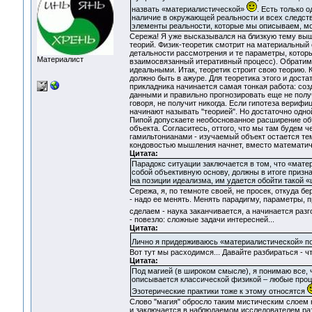
назвать «материалистической»
. Есть только 
наличие в окружающей реальности и всех следств
элементы реальности, которые мы описываем, мо
Сережа! Я уже высказывался на близкую тему выше
теорий. Физик-теоретик смотрит на материальный 
детальности рассмотрения и те параметры, котор
Материалист
взаимосвязанный итеративный процесс). Обратим
идеальными. Итак, теоретик строит свою теорию. 
должно быть в ажуре. Для теоретика этого и дост
прикладника начинается самая тонкая работа: с
данными и правильно прогнозировать еще не получ
говоря, не получит никогда. Если гипотеза вериф
начинают называть "теорией". Но достаточно одно
Пипой допускаете необоснованное расширение объ
объекта. Согласитесь, оттого, что мы там будем 
гамильтонианами - изучаемый объект остается тем
кондовостью мышления начнет, вместо математиче
Цитата:
Парадокс ситуации заключается в том, что «матер
собой объективную основу, должны в итоге призн
на позиции идеализма, им удается обойти такой 
Сережа, я, по темноте своей, не просек, откуда б
- надо ее менять. Менять парадигму, параметры, п
сделаем - наука заканчивается, а начинается разг
- повезло: сложные задачи интересней...
Цитата:
Лично я придерживаюсь «материалистической» п
Вот тут мы расходимся... Давайте разбираться - чт
Цитата:
Под магией (в широком смысле), я понимаю все, ч
описывается классической физикой – любые проц
Эзотерические практики тоже к этому относятся
Слово "магия" обросло таким мистическим слоем 
и заключается в наблюдаемом исследователем раз