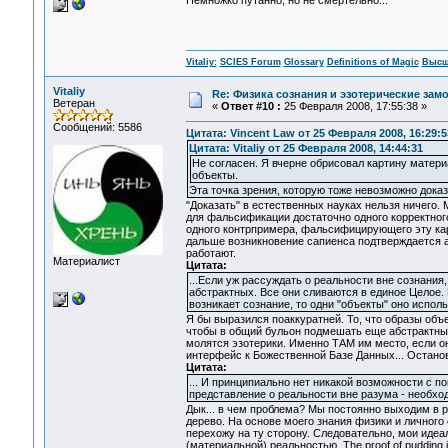
Немножко путанно, но не смертельно...
Vitaliy:
SCIES Forum
Glossary
Definitions of Magic
Высш
Vitaliy
Re: Физика сознания и эзотерические зам
Ветеран
«
Ответ #10 :
25 Февраля 2008, 17:55:38 »
Сообщений: 5586
Цитата: Vincent Law от 25 Февраля 2008, 16:29:5
Цитата: Vitaliy от 25 Февраля 2008, 14:44:31
Не согласен. Я вчерне обрисовал картину ма
объекты.
Эта точка зрения, которую тоже невозможно доказ
"Доказать" в естественных науках нельзя ничего
для фальсификации достаточно одного корректного
одного контрпримера, фальсифицирующего эту карт
дальше возникновение сапиенса подтверждается а
работают.
Материалист
Цитата:
...Если уж рассуждать о реальности вне сознания
абстрактных. Все они сливаются в единое Целое. 
возникает сознание, то одни "объекты" оно исполь
Я бы выразился поаккуратней. То, что образы объе
чтобы в общий бульон подмешать еще абстрактные 
молятся эзотерики. Именно ТАМ им место, если он
интерфейс к Божественной Базе Данных... Остановк
Цитата:
... И принципиально нет никакой возможности с 
представление о реальности вне разума - необход
Дык... в чем проблема? Мы постоянно выходим в р
дерево. На основе моего знания физики и личного 
перехожу на ту сторону. Следовательно, мои иде
(материальной) реальностью. The proof of pudding is 