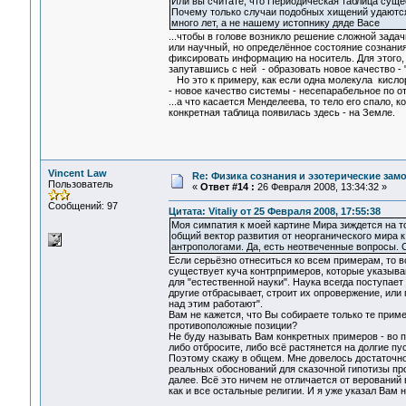
Или вы считате, что Периодическая таблица суще
Почему только случаи подобных хищений удаются
много лет, а не нашему истопнику дяде Васе
...чтобы в голове возникло решение сложной задачи
или научный, но определённое состояние сознания,
фиксировать информацию на носитель. Для этого, 
запутавшись с ней - образовать новое качество -
Но это к примеру, как если одна молекула кислор
- новое качество системы - несепарабельное по 
...а что касается Менделеева, то тело его спало, к
конкретная таблица появилась здесь - на Земле.
Vincent Law
Re: Физика сознания и эзотерические зам
Пользователь
«
Ответ #14 :
26 Февраля 2008, 13:34:32 »
Сообщений: 97
Цитата: Vitaliy от 25 Февраля 2008, 17:55:38
Моя симпатия к моей картине Мира зиждется на т
общий вектор развития от неорганического мира 
антропологами. Да, есть неотвеченные вопросы. 
Если серьёзно отнеситься ко всем примерам, то вс
существует куча контрпримеров, которые указыва
для "естественной науки". Наука всегда поступает
другие отбрасывает, строит их опровержение, или 
над этим работают".
Вам не кажется, что Вы собираете только те прим
противоположные позиции?
Не буду называть Вам конкретных примеров - во пе
либо отбросите, либо всё растянется на долгие пу
Поэтому скажу в общем. Мне довелось достаточно
реальных обоснований для сказочной гипотизы про
далее. Всё это ничем не отличается от верований
как и все остальные религии. И я уже указал Вам 