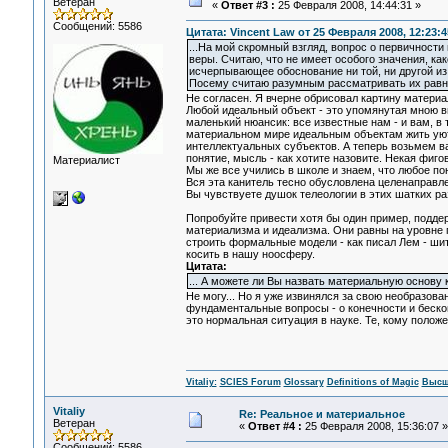
Ветеран
«
Ответ #3 :
25 Февраля 2008, 14:44:31 »
Сообщений: 5586
Цитата: Vincent Law от 25 Февраля 2008, 12:23:4
...На мой скромный взгляд, вопрос о первичности
веры. Считаю, что не имеет особого значения, ка
исчерпывающее обоснование ни той, ни другой из 
Посему считаю разумным рассматривать их рав
Не согласен. Я вчерне обрисовал картину мате
Любой идеальный объект - это упомянутая мною вы
маленький нюансик: все известные нам - и вам, в
материальном мире идеальным объектам жить уютн
интеллектуальных субъектов. А теперь возьмем ваш
понятие, мысль - как хотите назовите. Некая фиго
Материалист
Мы же все учились в школе и знаем, что любое по
Вся эта канитель тесно обусловлена целенаправле
Вы чувствуете душок телеологии в этих шатких 
Попробуйте привести хотя бы один пример, подде
материализма и идеализма. Они равны на уровне 
строить формальные модели - как писал Лем - ш
косить в нашу ноосферу.
Цитата:
... А можете ли Вы назвать материальную основу к
Не могу... Но я уже извинялся за свою необразов
фундаментальные вопросы - о конечности и бесконе
это нормальная ситуация в науке. Те, кому положен
Vitaliy:
SCIES Forum
Glossary
Definitions of Magic
Высш
Vitaliy
Re: Реальное и материальное
Ветеран
«
Ответ #4 :
25 Февраля 2008, 15:36:07 »
Сообщений: 5586