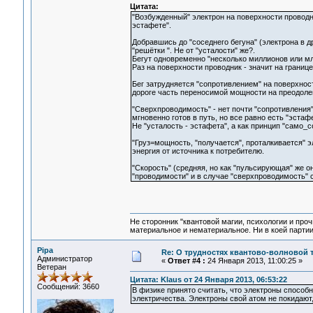
Цитата:
"Возбужденный" электрон на поверхности проводник
эстафете".
Добравшись до "соседнего бегуна" (электрона в др
"решётки ". Не от "усталости" же?.
Бегут одновременно "несколько миллионов или млр
Раз на поверхности проводник - значит на границе
Бег затрудняется "сопротивлением" на поверхности
дороге часть переносимой мощности на преодоле
"Сверхпроводимость" - нет почти "сопротивления", 
мгновенно готов в путь, но все равно есть "эста
Не "усталость - эстафета", а как принцип "само_
"Груз=мощность, "получается", проталкивается" э
энергия от источника к потребителю.
"Скорость" (средняя, но как "пульсирующая" же она
"проводимости" и в случае "сверхпроводимость" с
Не сторонник "квантовой магии, психологии и проч
материальное и нематериальное. Ни в коей партии
Pipa
Re: О трудностях квантово-волновой 
Администратор
«
Ответ #4 :
24 Января 2013, 11:00:25 »
Ветеран
Цитата: Klaus от 24 Января 2013, 06:53:22
Сообщений: 3660
В физике принято считать, что электроны способн
электричества. Электроны свой атом не покидают