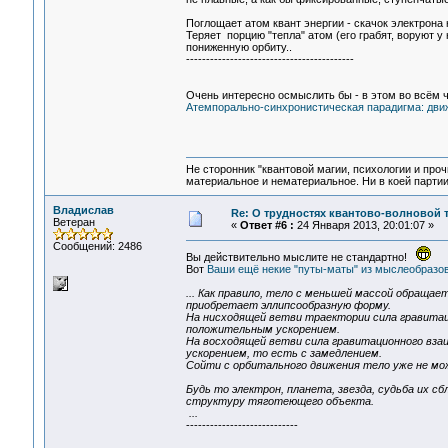
Поглощает атом квант энергии - скачок электрона
Теряет порцию "тепла" атом (его грабят, воруют у 
пониженную орбиту..
------------------------------------------
Очень интересно осмыслить бы - в этом во всём ч
Атемпорально-синхронистическая парадигма: движ
Не сторонник "квантовой магии, психологии и проч
материальное и нематериальное. Ни в коей партии
Владислав
Re: О трудностях квантово-волновой 
Ветеран
«
Ответ #6 :
24 Января 2013, 20:01:07 »
Сообщений: 2486
Вы действительно мыслите не стандартно!
Вот
Ваши ещё некие "путы-маты" из мыслеобразов
... Как правило, тело с меньшей массой обраща
приобретает эллипсообразную форму.
На нисходящей ветви траектории сила гравита
положительным ускорением.
На восходящей ветви сила гравитационного вз
ускорением, то есть с замедлением.
Сойти с орбитального движения тело уже не мо
Будь то электрон, планета, звезда, судьба их с
структуру тяготеющего объекта.
...
----------------------------