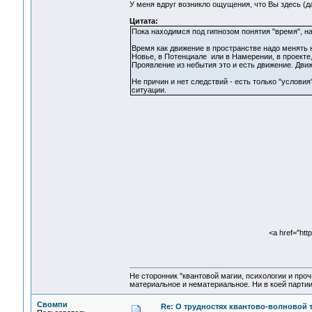
У меня вдруг возникло ощущения, что Вы здесь (
Цитата:
Пока находимся под гипнозом понятия "время", н
Время как движение в пространстве надо менять 
Новье, в Потенциале или в Намерении, в проекте
Проявление из небытия это и есть движение. Движ
Не причин и нет следствий - есть только "услови
ситуации.
<a href="htt
Не сторонник "квантовой магии, психологии и проч
материальное и нематериальное. Ни в коей партии
Свомпи
Re: О трудностях квантово-волновой 