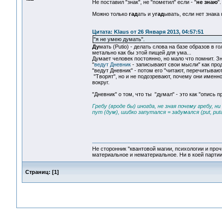
Не поставил "знак", не "пометил" если - "
не знаю
".
Можно только
гад
ать и у
гад
ывать, если нет знака 
Цитата: Klaus от 26 Января 2013, 04:57:51
"я не умею думать".
Ду
мать (Putio) - делать слова на базе образов в г
метально как бы этой пищей для ума...
Думает человек постоянно, но мало что помнит. Зн
"
ведут Дневник
- записывают свои мысли" как про
"ведут Дневник" - потом его "читают, перечитываю
"Творят", но и не подозревают, почему они именно
вокруг.
"Дневник" о том, что ты "думал" - это как "опись 
Гребу (вроде бы) иногда, не зная почему гребу, н
пут (дум), шибко запутался = задумался (put, putant
Не сторонник "квантовой магии, психологии и проч
материальное и нематериальное. Ни в коей партии
Страниц:
[
1
]