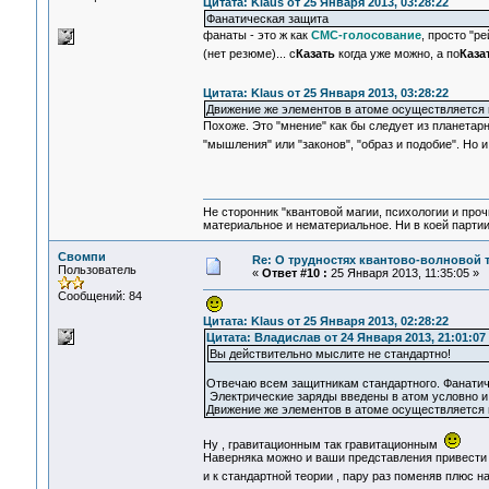
Цитата: Klaus от 25 Января 2013, 03:28:22
Фанатическая защита
фанаты - это ж как
СМС-голосование
, просто "р
(нет резюме)... с
Казать
когда уже можно, а по
Каза
Цитата: Klaus от 25 Января 2013, 03:28:22
Движение же элементов в атоме осуществляется
Похоже. Это "мнение" как бы следует из планетарн
"мышления" или "законов", "образ и подобие". Но 
Не сторонник "квантовой магии, психологии и проч
материальное и нематериальное. Ни в коей партии
Свомпи
Re: О трудностях квантово-волновой 
Пользователь
«
Ответ #10 :
25 Января 2013, 11:35:05 »
Сообщений: 84
Цитата: Klaus от 25 Января 2013, 02:28:22
Цитата: Владислав от 24 Января 2013, 21:01:07
Вы действительно мыслите не стандартно!
Отвечаю всем защитникам стандартного. Фанатиче
Электрические заряды введены в атом условно и 
Движение же элементов в атоме осуществляется
Ну , гравитационным так гравитационным
Наверняка можно и ваши представления привести 
и к стандартной теории , пару раз поменяв плюс 