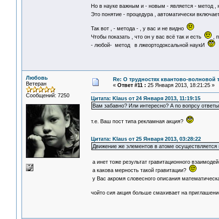
Но в науке важным и - новым - является - метод , 
Это понятие - процедура , автоматически включа
Так вот , - метода - , у вас и не видно
Чтобы показать , что он у вас всё так и есть
, 
- любой- метод в лжеортодоксальной наукИ
Любовь
Re: О трудностях квантово-волновой 
Ветеран
«
Ответ #11 :
25 Января 2013, 18:21:25 »
Сообщений: 7250
Цитата: Klaus от 24 Января 2013, 11:19:15
Вам забавно? Или интересно? А по вопрсу ответы
т.е. Ваш пост типа рекламная акция?
Цитата: Klaus от 25 Января 2013, 03:28:22
Движение же элементов в атоме осуществляется
а инет тоже результат гравитационного взаимоде
а какова мерность такой гравитации?
у Вас акромя словесного описания математическая
чойто сия акция больше смахивает на приглашен