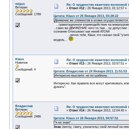
migus
Re: О трудностях квантово-волновой 
Ветеран
«
Ответ #12 :
26 Января 2013, 01:12:57 »
Сообщений: 1789
Цитата: Klaus от 25 Января 2013, 03:28:22
Движение же элементов в атоме осуществляется
...гравитационное взаимодействие на микроуровне
...само же ДВИЖЕНИЕ чего-то там... ну допустим 
сознание Описывает как некий АТОМ!
...лично тебе, Klaus это сказал твой "учитель"
модель...
Klaus
Re: О трудностях квантово-волновой 
Новичок
«
Ответ #13 :
26 Января 2013, 03:57:51 »
Сообщений: 4
Цитата: Владислав от 24 Января 2013, 11:51:53
Интересно мыслите. не по шаблону.
Интересно. Как правило все могут критиковать или
думать".
Владислав
Re: О трудностях квантово-волновой 
Ветеран
«
Ответ #14 :
26 Января 2013, 12:04:45 »
Сообщений: 2486
Цитата: Klaus от 26 Января 2013, 04:57:51
"я не знаю" .
Знак
(метку, тамгу, указатель) свой личный на н