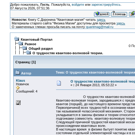
Добро пожаловать,
Гость
. Пожалуйста,
войдите
или
зарегистрируйтесь
.
07 Августа 2026, 07:51:36
Новости:
Книгу С.Доронина "Квантовая магия" читать
здесь
Материалы старого сайта "Физика Магии" доступны для просмотра
здесь
О замеченных глюках просьба писать на почту
quantmag@mail.ru
Квантовый Портал
Разное
0 П
Общий раздел
О трудностях квантово-волновой теории.
Страниц:
[
1
]
Тема: О трудностях квантово-волновой теории.
Автор
Klaus
О трудностях квантово-волновой тео
Новичок
«
:
24 Января 2013, 05:53:22 »
Сообщений: 4
О трудностях квантово-волновой те
Квантово-волновая теория, зародившаяся с предп
квантов (порций), до настоящего времени предста
Первопричиной всех трудностей в осознании кван
так называемой «классической механики». Сторонн
укладывается в законы физики и теории относите
подгонками совместить квантово-волновую теорию
Следующей причиной трудностей квантовой механ
происхождении квантовых волн.
В настоящее время в физике бытует понятие кван
состоянии отдельной элементарной частицы и в со