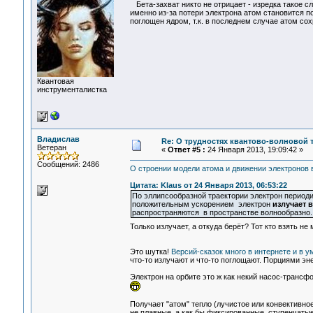
Бета-захват никто не отрицает - изредка такое 
именно из-за потери электрона атом становится п
поглощен ядром, т.к. в последнем случае атом со
Квантовая
инструменталистка
Владислав
Re: О трудностях квантово-волновой 
Ветеран
«
Ответ #5 :
24 Января 2013, 19:09:42 »
Сообщений: 2486
О строении модели атома и движении электронов 
Цитата: Klaus от 24 Января 2013, 06:53:22
По эллипсообразной траектории электрон период
положительным ускорением электрон
излучает 
распространяются в пространстве волнообразно.
Только излучает, а откуда берёт? Тот кто взять не
Это шутка!
Версий-сказок много в интернете и в у
что-то излучают и что-то поглощают. Порциями эн
Электрон на орбите это ж как некий насос-транс
Получает "атом" тепло (лучистое или конвективное
не плавные, а как бы фиксированные, ступенчатые.