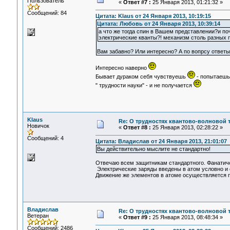
Пользователь
«
Ответ #7 :
25 Января 2013, 01:21:32 »
Сообщений: 84
Цитата: Klaus от 24 Января 2013, 10:19:15
Цитата: Любовь от 24 Января 2013, 10:39:14
а что же тогда спин в Вашем представлении?и поч
электрические кванты?! механизм столь разных 
Вам забавно? Или интересно? А по вопрсу ответы
Интересно наверно
Бывает дураком себя чувствуешь
- попытаешь
" трудности науки" - и не получается
Klaus
Re: О трудностях квантово-волновой 
Новичок
«
Ответ #8 :
25 Января 2013, 02:28:22 »
Сообщений: 4
Цитата: Владислав от 24 Января 2013, 21:01:07
Вы действительно мыслите не стандартно!
Отвечаю всем защитникам стандартного. Фанатичес
Электрические заряды введены в атом условно и 
Движение же элементов в атоме осуществляется 
Владислав
Re: О трудностях квантово-волновой 
Ветеран
«
Ответ #9 :
25 Января 2013, 08:48:34 »
Сообщений: 2486