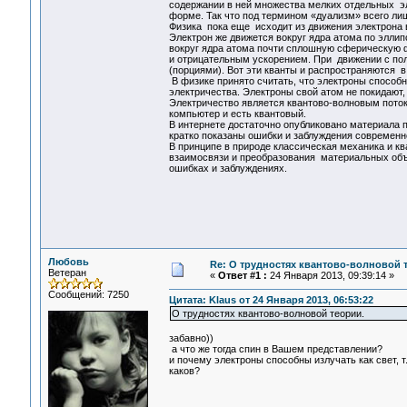
содержании в ней множества мелких отдельных э
форме. Так что под термином «дуализм» всего лиш
Физика пока еще исходит из движения электрона в
Электрон же движется вокруг ядра атома по эллип
вокруг ядра атома почти сплошную сферическую ф
и отрицательным ускорением. При движении с по
(порциями). Вот эти кванты и распространяются в
В физике принято считать, что электроны способн
электричества. Электроны свой атом не покидают
Электричество является квантово-волновым поток
компьютер и есть квантовый.
В интернете достаточно опубликовано материала 
кратко показаны ошибки и заблуждения современн
В принципе в природе классическая механика и к
взаимосвязи и преобразования материальных объ
ошибках и заблуждениях.
Любовь
Re: О трудностях квантово-волновой 
Ветеран
«
Ответ #1 :
24 Января 2013, 09:39:14 »
Сообщений: 7250
Цитата: Klaus от 24 Января 2013, 06:53:22
О трудностях квантово-волновой теории.
забавно))
а что же тогда спин в Вашем представлении?
и почему электроны способны излучать как свет, т
каков?