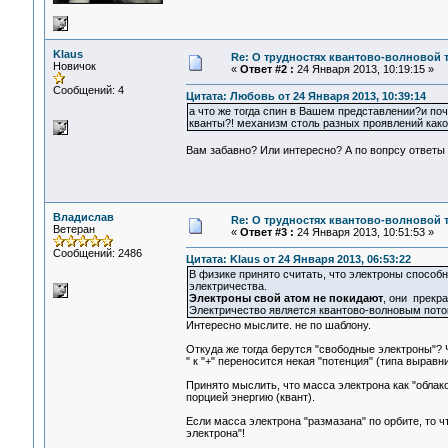
Klaus
Re: О трудностях квантово-волновой 
Новичок
«
Ответ #2 :
24 Января 2013, 10:19:15 »
Сообщений: 4
Цитата: Любовь от 24 Января 2013, 10:39:14
а что же тогда спин в Вашем представлении?и поч
кванты?! механизм столь разных проявлений как
Вам забавно? Или интересно? А по вопрсу ответы 
Владислав
Re: О трудностях квантово-волновой 
Ветеран
«
Ответ #3 :
24 Января 2013, 10:51:53 »
Сообщений: 2486
Цитата: Klaus от 24 Января 2013, 06:53:22
В физике принято считать, что электроны способн
электричества.
Электроны свой атом не покидают
, они прекр
Электричество является квантово-волновым пото
Интересно мыслите. не по шаблону.
Откуда же тогда берутся "свободные электроны"? Чт
" к "+" переносится некая "потенция" (типа вырав
Принято мыслить, что масса электрона как "облако
порцией энергию (квант).
Если масса электрона "размазана" по орбите, то чт
электрона"!