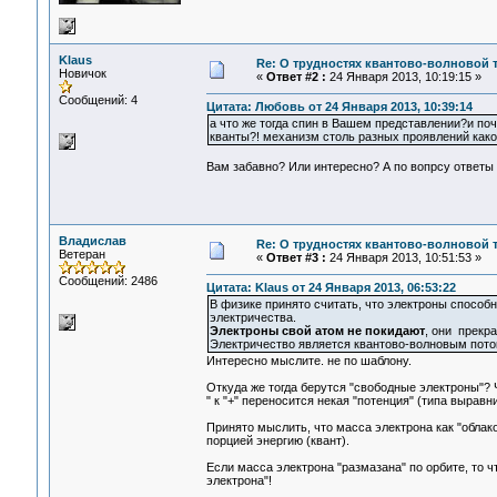
Klaus
Re: О трудностях квантово-волновой 
Новичок
«
Ответ #2 :
24 Января 2013, 10:19:15 »
Сообщений: 4
Цитата: Любовь от 24 Января 2013, 10:39:14
а что же тогда спин в Вашем представлении?и поч
кванты?! механизм столь разных проявлений как
Вам забавно? Или интересно? А по вопрсу ответы 
Владислав
Re: О трудностях квантово-волновой 
Ветеран
«
Ответ #3 :
24 Января 2013, 10:51:53 »
Сообщений: 2486
Цитата: Klaus от 24 Января 2013, 06:53:22
В физике принято считать, что электроны способн
электричества.
Электроны свой атом не покидают
, они прекр
Электричество является квантово-волновым пото
Интересно мыслите. не по шаблону.
Откуда же тогда берутся "свободные электроны"? Чт
" к "+" переносится некая "потенция" (типа вырав
Принято мыслить, что масса электрона как "облако
порцией энергию (квант).
Если масса электрона "размазана" по орбите, то чт
электрона"!