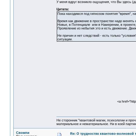
У меня вдруг возникло ощущения, что Вы здесь (
Цитата:
Пока находимся под гипнозом понятия "время", н
Время как движение в пространстве надо менять 
Новье, в Потенциале или в Намерении, в проекте
Проявление из небытия это и есть движение. Движ
Не причин и нет следствий - есть только "услови
ситуации.
<a href="htt
Не сторонник "квантовой магии, психологии и проч
материальное и нематериальное. Ни в коей партии
Свомпи
Re: О трудностях квантово-волновой 