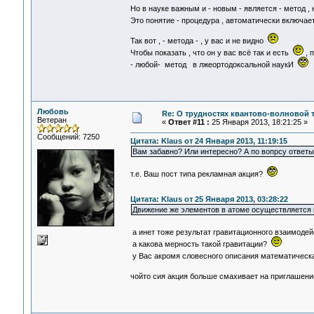
Но в науке важным и - новым - является - метод , 
Это понятие - процедура , автоматически включа
Так вот , - метода - , у вас и не видно
Чтобы показать , что он у вас всё так и есть
, 
- любой- метод в лжеортодоксальной наукИ
Любовь
Re: О трудностях квантово-волновой 
Ветеран
«
Ответ #11 :
25 Января 2013, 18:21:25 »
Сообщений: 7250
Цитата: Klaus от 24 Января 2013, 11:19:15
Вам забавно? Или интересно? А по вопрсу ответы
т.е. Ваш пост типа рекламная акция?
Цитата: Klaus от 25 Января 2013, 03:28:22
Движение же элементов в атоме осуществляется
а инет тоже результат гравитационного взаимоде
а какова мерность такой гравитации?
у Вас акромя словесного описания математическая
чойто сия акция больше смахивает на приглашен