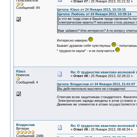
Пользователь
«
Ответ #7 :
25 Января 2013, 01:21:32 »
Сообщений: 84
Цитата: Klaus от 24 Января 2013, 10:19:15
Цитата: Любовь от 24 Января 2013, 10:39:14
а что же тогда спин в Вашем представлении?и поч
электрические кванты?! механизм столь разных 
Вам забавно? Или интересно? А по вопрсу ответы
Интересно наверно
Бывает дураком себя чувствуешь
- попытаешь
" трудности науки" - и не получается
Klaus
Re: О трудностях квантово-волновой 
Новичок
«
Ответ #8 :
25 Января 2013, 02:28:22 »
Сообщений: 4
Цитата: Владислав от 24 Января 2013, 21:01:07
Вы действительно мыслите не стандартно!
Отвечаю всем защитникам стандартного. Фанатичес
Электрические заряды введены в атом условно и 
Движение же элементов в атоме осуществляется 
Владислав
Re: О трудностях квантово-волновой 
Ветеран
«
Ответ #9 :
25 Января 2013, 08:48:34 »
Сообщений: 2486