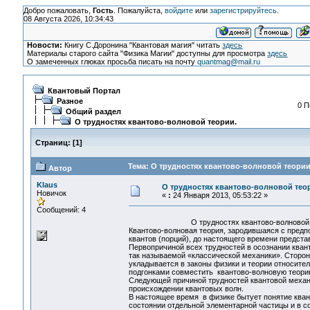
Добро пожаловать,
Гость
. Пожалуйста,
войдите
или
зарегистрируйтесь
.
08 Августа 2026, 10:34:43
Новости:
Книгу С.Доронина "Квантовая магия" читать
здесь
Материалы старого сайта "Физика Магии" доступны для просмотра
здесь
О замеченных глюках просьба писать на почту
quantmag@mail.ru
Квантовый Портал
Разное
0 П
Общий раздел
О трудностях квантово-волновой теории.
Страниц:
[
1
]
Тема: О трудностях квантово-волновой теории.
Автор
Klaus
О трудностях квантово-волновой тео
Новичок
«
:
24 Января 2013, 05:53:22 »
Сообщений: 4
О трудностях квантово-волновой те
Квантово-волновая теория, зародившаяся с предп
квантов (порций), до настоящего времени предста
Первопричиной всех трудностей в осознании кван
так называемой «классической механики». Сторонн
укладывается в законы физики и теории относите
подгонками совместить квантово-волновую теорию
Следующей причиной трудностей квантовой механ
происхождении квантовых волн.
В настоящее время в физике бытует понятие кван
состоянии отдельной элементарной частицы и в со