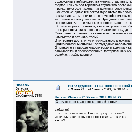
содержании в ней множества мелких отдельных э
форме. Так что под термином «дуализм» всего лиш
Физика пока еще исходит из движения электрона в
Электрон же движется вокруг ядра атома по эллип
вокруг ядра атома почти сплошную сферическую ф
и отрицательным ускорением. При движении с по
(порциями). Вот эти кванты и распространяются в
В физике принято считать, что электроны способн
электричества. Электроны свой атом не покидают
Электричество является квантово-волновым поток
компьютер и есть квантовый.
В интернете достаточно опубликовано материала 
кратко показаны ошибки и заблуждения современн
В принципе в природе классическая механика и к
взаимосвязи и преобразования материальных объ
ошибках и заблуждениях.
Любовь
Re: О трудностях квантово-волновой 
Ветеран
«
Ответ #1 :
24 Января 2013, 09:39:14 »
Сообщений: 7250
Цитата: Klaus от 24 Января 2013, 06:53:22
О трудностях квантово-волновой теории.
забавно))
а что же тогда спин в Вашем представлении?
и почему электроны способны излучать как свет, т
каков?