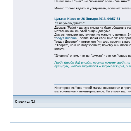
Не поставил "знак", не "пометил" если - "
не знаю
".
Можно только
гад
ать и у
гад
ывать, если нет знака 
Цитата: Klaus от 26 Января 2013, 04:57:51
"я не умею думать".
Ду
мать (Putio) - делать слова на базе образов в г
метально как бы этой пищей для ума...
Думает человек постоянно, но мало что помнит. Зн
"
ведут Дневник
- записывают свои мысли" как про
"ведут Дневник" - потом его "читают, перечитываю
"Творят", но и не подозревают, почему они именно
вокруг.
"Дневник" о том, что ты "думал" - это как "опись 
Гребу (вроде бы) иногда, не зная почему гребу, н
пут (дум), шибко запутался = задумался (put, putant
Не сторонник "квантовой магии, психологии и проч
материальное и нематериальное. Ни в коей партии
Страниц:
[
1
]