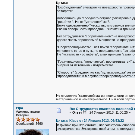
Цитата:
"Возбужденный" электрон на поверхности проводник
эстафете".
Добравшись до "соседнего бегуна" (электрона в др
"решётки ". Не от "усталости" же?.
Бегут одновременно "несколько миллионов или млр
Раз на поверхности проводник - значит на границе
Бег затрудняется "сопротивлением" на поверхности
дороге часть переносимой мощности на преодоле
"Сверхпроводимость" - нет почти "сопротивления", 
мгновенно готов в путь, но все равно есть "эста
Не "усталость - эстафета", а как принцип "само_
"Груз=мощность, "получается", проталкивается" э
энергия от источника к потребителю.
"Скорость" (средняя, но как "пульсирующая" же она
"проводимости" и в случае "сверхпроводимость" с
Не сторонник "квантовой магии, психологии и проч
материальное и нематериальное. Ни в коей партии
Pipa
Re: О трудностях квантово-волновой 
Администратор
«
Ответ #4 :
24 Января 2013, 11:00:25 »
Ветеран
Цитата: Klaus от 24 Января 2013, 06:53:22
Сообщений: 3660
В физике принято считать, что электроны способн
электричества. Электроны свой атом не покидают