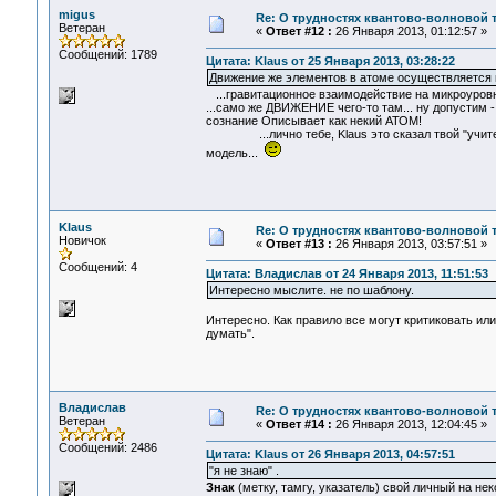
migus
Re: О трудностях квантово-волновой 
Ветеран
«
Ответ #12 :
26 Января 2013, 01:12:57 »
Сообщений: 1789
Цитата: Klaus от 25 Января 2013, 03:28:22
Движение же элементов в атоме осуществляется
...гравитационное взаимодействие на микроуровне
...само же ДВИЖЕНИЕ чего-то там... ну допустим 
сознание Описывает как некий АТОМ!
...лично тебе, Klaus это сказал твой "учитель"
модель...
Klaus
Re: О трудностях квантово-волновой 
Новичок
«
Ответ #13 :
26 Января 2013, 03:57:51 »
Сообщений: 4
Цитата: Владислав от 24 Января 2013, 11:51:53
Интересно мыслите. не по шаблону.
Интересно. Как правило все могут критиковать или
думать".
Владислав
Re: О трудностях квантово-волновой 
Ветеран
«
Ответ #14 :
26 Января 2013, 12:04:45 »
Сообщений: 2486
Цитата: Klaus от 26 Января 2013, 04:57:51
"я не знаю" .
Знак
(метку, тамгу, указатель) свой личный на н