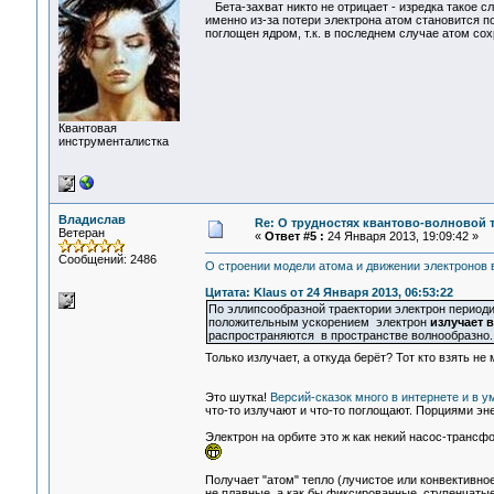
Бета-захват никто не отрицает - изредка такое 
именно из-за потери электрона атом становится п
поглощен ядром, т.к. в последнем случае атом со
Квантовая
инструменталистка
Владислав
Re: О трудностях квантово-волновой 
Ветеран
«
Ответ #5 :
24 Января 2013, 19:09:42 »
Сообщений: 2486
О строении модели атома и движении электронов 
Цитата: Klaus от 24 Января 2013, 06:53:22
По эллипсообразной траектории электрон период
положительным ускорением электрон
излучает 
распространяются в пространстве волнообразно.
Только излучает, а откуда берёт? Тот кто взять не
Это шутка!
Версий-сказок много в интернете и в у
что-то излучают и что-то поглощают. Порциями эн
Электрон на орбите это ж как некий насос-транс
Получает "атом" тепло (лучистое или конвективное
не плавные, а как бы фиксированные, ступенчатые.