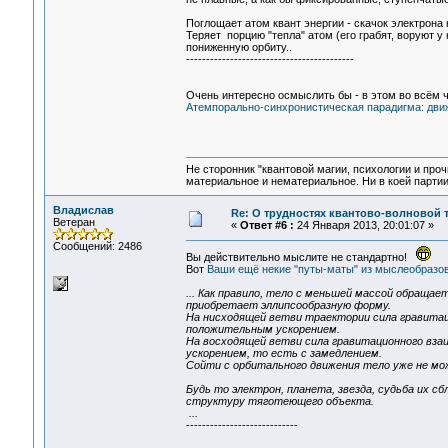
Поглощает атом квант энергии - скачок электрона
Теряет порцию "тепла" атом (его грабят, воруют у 
пониженную орбиту..
------------------------------------------
Очень интересно осмыслить бы - в этом во всём ч
Атемпорально-синхронистическая парадигма: движ
Не сторонник "квантовой магии, психологии и проч
материальное и нематериальное. Ни в коей партии
Владислав
Re: О трудностях квантово-волновой 
Ветеран
«
Ответ #6 :
24 Января 2013, 20:01:07 »
Сообщений: 2486
Вы действительно мыслите не стандартно!
Вот
Ваши ещё некие "путы-маты" из мыслеобразов
... Как правило, тело с меньшей массой обраща
приобретает эллипсообразную форму.
На нисходящей ветви траектории сила гравита
положительным ускорением.
На восходящей ветви сила гравитационного вз
ускорением, то есть с замедлением.
Сойти с орбитального движения тело уже не мо
Будь то электрон, планета, звезда, судьба их с
структуру тяготеющего объекта.
...
----------------------------