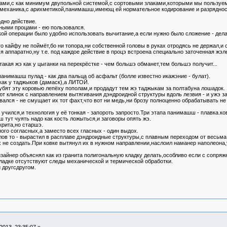
мами,с как минимум двупольной системой,с сортовыми злаками,которыми мы пользуем
механика,с арихметикой,панимашш,имеющ ей нормательное кодирование и разрядност
одно действие.
ными процами - ею пользовался.
ой операции было удобно использовать вычитание,а если нужно было сложение - дела
го кайфу не поймёт,бо ни топора,ни собственной головы в руках отродясь не держал,и с
 аппаратно,ну т.е. под каждое действие в процэ встроена специально заточенная жэле
акая жэ как у цыганки на перекрёстке - чем большэ обманет,тем большэ получит...
анимашш пулад - как два пальца об асфальт (болле известно икажэние - булат).
как у таджыков (дамаск),а ЛИТОЙ.
рубят эту коровью лепёху пополам,и продадут тем жэ таджыкам за полтабуна лошадок.
уют клинок с направлением вытягивания дэндроидной структуры вдоль лезвия - и ужэ з
ался - не смущает их тот фахт,что вот ни медь,ни брозу полноценно обрабатывать не у
учился,и технология у её тонкая - запороть запросто.Три этапа панимашш - плавка.ко
тут чуять надо как кость ложыться,и заговоры опять жэ.
крита,но старшэ.
го согласных,а заместо всех гласных - один выдох.
елов то - вырастил в расплаве дэндроидные структуры,с плавным переходом от весьма 
 не создать.При ковке вытянул их в нужном направлении,наслоил наманер наполеона,
айнер объяснял как из гранита полигональную кладку делать,особливо если с сопряж
кладке отсутствуют следы механической и термической обработки.
 другсдругом.