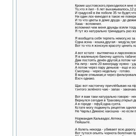
Кроме шустовского,приходилося мне пи
То,что я пил - 6 лет выхажывалось,12 
И градусей в ём поболе 35 ти будет,чт
Ни один лох-винодел в такое не поверит
И то что цветы в доме друда - до дюжи
Хааа - вспомнил.
вспомнил чем меня друиды взяли тогда 
Я тут жэ натурально тринадцать раз жэ
Я вообщета себя терпеть немогу,но за
Одна жэна - кошка,другая - медуза,тре
Вот то что я жэнскую красоту ценить на
А вот кстате - вытяжечка и ларсеновск
Я в маленькую баночку щепоть табачк
Дам постоять денёк-другой,а потом ча
На литр - кило 20 винограду нужно - уд
А потом через пару деньков - ещо и о
Смотриш - через недельку - готово.
В марле отжымаю,и через фильтроваль
Вэсч однако.
Щас вот настоечку причлёбываю на nip
тэнтого зелёного чаю - запах - закача
Вот я вам таки натурально говорю - нен
Вернулся сегодня в Траховку,открыл дв
А в городе - пфуй,одна суета.
Кстате могу подкинуть рецептик однло
Не Чарльз Диккенс канэшна - но если 
Нормандия.Кальвадос.Аптека .
Пейшыте.
А болеть некогда - убивают всю дорогу.
Вот тутося опьять чорнота болотная п