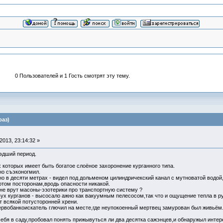
0 Пользователей и 1 Гость смотрят эту тему.
раз)
013, 23:14:32 »
шэдший период.
х которых имеет быть богатое слоёное захоронение курганного типа.
но съэконогмил.
но в десяти метрах - видел под дольменом цилиндричекский канал с мутноватой водой,
отом посторонам,вродь опасности никакой.
г не врут масоны-эзотерики про транспортную систему ?
ух курганов - высосало ажно как вакуумным пелесосом,так что и ощущение тепла в рук
т всякой потусторонней хрени.
сервобанкоискатель глючил на месте,где неупокоенный мертвец замурован был живьём
ебя в саду,пробовал понять прижывуться ли два десятка сажэнцев,и обнаружыл интер