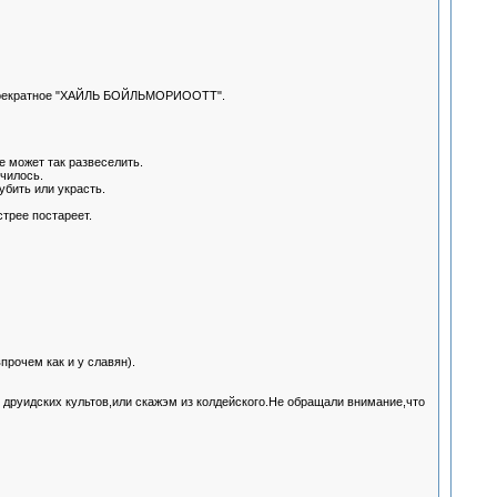
- троекратное "ХАЙЛЬ БОЙЛЬМОРИООТТ".
е может так развеселить.
чилось.
убить или украсть.
стрее постареет.
прочем как и у славян).
из друидских культов,или скажэм из колдейского.Не обращали внимание,что