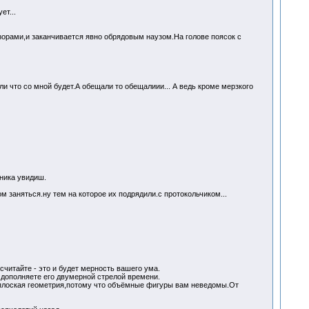
ет...
узорами,и заканчивается явно обрядовым наузом.На голове поясок с
ли что со мной будет.А обещали то обещалиии... А ведь кроме мерзкого
ника увидиш.
м заняться.ну тем на которое их подрядили.с протокольчиком...
итайте - это и будет мерность вашего ума.
ы дополняете его двумерной стрелой времени.
и плоская геометрия,потому что объёмные фигуры вам неведомы.От