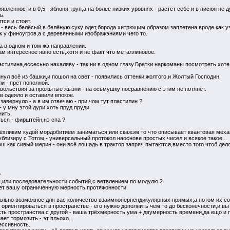
вленности в 0,5 - яблоня труп,а на более низких уровнях - растёт себе и в писюн не ду
ь.
тся и стоит.
ит - весь белёсый,в белёную суку одет,борода хитрющим образом заплетена,вроде как 
к у финоугров,а с деревянными изображэниями чего то.
да в одном и том жэ направлении.
ам интересное явно есть,хотя и не факт что металлиновое.
ластилина,ессесьно нахаляву - так ни в одном глазу.Братки наркоманы посмотреть хоте
нул всё из башки,и пошол на свет - появились оттенки жолтого,и Жолтый Господин.
и - прёт пополной.
вольствия за прожытые жызни - на осьмушку посравнению с этим не потянет.
в одеяло и оставили впокое.
 завернуло - а я им отвечаю - при чом тут пластилин ?
 у мну этой дури хоть пруд пруди.
нить.
ться - фирштейн,нэ спа ?
рёхликим кудой мордобитием заниматься,или скажэм то что описывает квантовая меха
близиру с Тотом - универсальный протокол наоснове простых чисел и всякое такое...
ш как сивый мерин - они всё лошадь в трактор запряч пытаются,вместо того чтоб дело
?
,или последовательности событий,с ветвлением по модулю 2.
яет вашу ограниченную мерность протяжонности.
льно возможное для вас количество взаимноперпендикулярных прямых,а потом их сосч
 ориентироваться в пространстве - его нужно дополнить чем то до бесконечности,и в
сть пространства,с другой - ваша трёхмерность ума + двумерность времени,да ещо 
ет тормозить - эт пльохо...
ессивность.