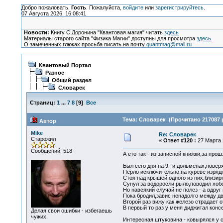
Добро пожаловать,
Гость
. Пожалуйста,
войдите
или
зарегистрируйтесь
.
07 Августа 2026, 16:08:41
Новости:
Книгу С.Доронина "Квантовая магия" читать
здесь
Материалы старого сайта "Физика Магии" доступны для просмотра
здесь
О замеченных глюках просьба писать на почту
quantmag@mail.ru
Квантовый Портал
Разное
Общий раздел
Словарек
Страниц:
1
...
7
8
[
9
]
Все
Тема: Словарек (Прочитано 217087 
Автор
Mike
Re: Словарек
Старожил
«
Ответ #120 :
27 Марта 2
Сообщений: 518
А ето так - из записной книжки,за про
Был сего дня на 9 ти дольменах,повер
Пёрло исключительно,на куреве изряд
Стоя над крышей одного из них,близир
Сунул за водоросли рыло,поводил хоб
Но навсякий случай не полез - а вдру
Пока бродил,завис ненадолго между дв
Второй раз вижу как железо страдает о
В первый то раз у меня диджитал кон
Делая свои ошибки - избегаешь
чужих.
Интересная штуковина - ковырялся у с