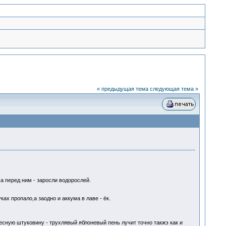
« предыдущая тема
следующая тема »
а перед ним - заросли водорослей.
ах пропало,а заодно и аккума в лаве - ёк.
.
есную штуковину - трухлявый яблоневый пень лучит точно такжэ как и