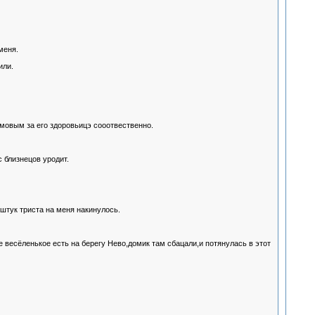
меня.
или.
мовым за его здоровьицэ сооотвественно.
 близнецов уродит.
штук триста на меня накинулось.
 весёленькое есть на берегу Нево,домик там сбацали,и потянулась в этот