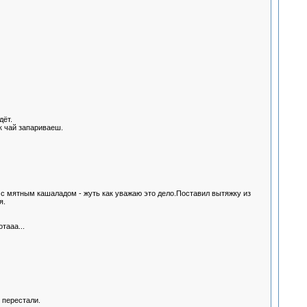
дёт.
к чай запариваеш.
е с мятным кашаладом - жуть как уважаю это дело.Поставил вытяжку из
я.
тааа...
 перестали.