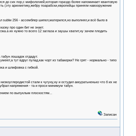
ся до сих пор,с мифологией,которая гораздо более напоминает квантовую
ь (эту арихметику,жебру поарабски,европейцы приняли навооружение
л sublw 256 - ассемблер шипел,матерился,но выполнял,и всё было в
казку про один бит не знает.
зка.а их нужно то всего 12 заглаза и заушы хватит,ну зачем плодить
а табун лошадок отдадут.
меют,а тут вдруг пулад,как чорт из табакерки? Не грят - нормально - типо
вка и шлифовка с гибкой.
низкоуглеродистой стали к чугуну,ну и остудил аккуратьненько что б их не
убрал напряжения - та и проси минимум табун.
ением по выпуклым плоскостям...
Записан