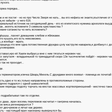
лухого.
орма порядка...
 и не постиг - но но про Число Зверя не нать... вы его нефига не знаете,въотличие от 
но забыли - у него 616.
ериальный источник на сегодняшний день - его из египетского нужника археологи выуд
ак...могеть вспомните 3 символа христианства ?
тиане-сатанисты чо нить вспомнить?
дёшшш...пахнет домашним хлебом и яблоками.
что кушать,его есть невозможно.
ь,а вообще - жрать.
орщеца,что мне одна потомственная друидка цэлу каструлю наварила,и долбанул с до
мухоморами.
иставал,нро её Хаапи выбрал,а мне с ним тягаться неровен час.
жэ запуталя - младшенькой то тринадцатой скоро 13е тысячелетие пойдёт - неровен час
аются.
так не проходит...
де.
а терминатором,кличка Шварц Михель.С друидами много воевал - помница их почитай 
исть,одно и то жэ,только направлены в противоположные стороны.
дачно подрался с одной шамаэлиткой.
акие периоды подолгу торчать на местах массовых жэртвоприношений - местечко такое
и подрабатывал там по отделке.
х дааа...врач восемь переломов насчитал + гангрена началась.
сок мяса регенерируется ?
ют део=ревом и лечат как дерево.
нуть - настоящий врач наизнанку вывернулся бы.