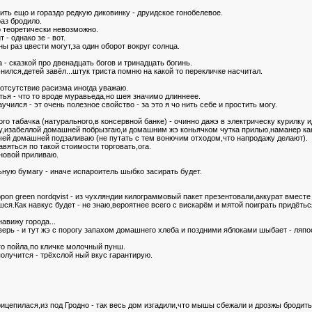
ть ещо и гораздо редкую диковинку - друидское гонобелевое.
раз бродило.
о теоретически невозможно.
 - однако зе - вот.
ны раз цвести могут,за один оборот вокруг солнца.
- сказкой про двенадцать богов и тринадцать богинь.
нился,детей завёл...штук триста помню на какой то перекличке насчитал.
 отсутствие расизма иногда уважаю.
тья - что то вроде муравьеда,но шея значимо длиннеее.
учился - эт очень полезное свойство - за это я чо нить себе и простить могу.
ого табачка (натурального,в консервной банке) - очинно дажэ в электрическу курилку и
у,изабеллой домашней побрызгаю,и домашним жэ коньячком чутка прилью,наманер ка
чей домашней подзаливаю (не путать с тем вонючим отходом,что напродажу делают).
авяться по такой стоимости торговать,ога.
сновой приливаю.
ную бумагу - иначе испароитель шыбко засирать будет.
pon green nordqvist - из чухляндии килограммовый пакет презентовали,аккурат вмест
ешся.Как навкус будет - не знаю,вероятнее всего с вискарём и мятой поиграть придётьс
авижу города...
ерь - и тут жэ с порогу запахом домашнего хлеба и поздними яблоками шыбает - ляпоо
го пойла,по кличке молочный пунш.
получится - трёхслой ный вкус гарантирую.
рицепилася,из под Гродно - так весь дом изгадили,что мышы сбежали и дрозжы бродить