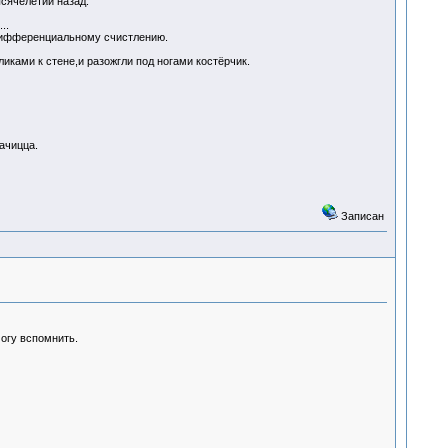
ысячелетий назад.
..
 дифференциальному счистлению.
ликами к стене,и разожгли под ногами костёрчик.
ачицца.
Записан
могу вспомнить.