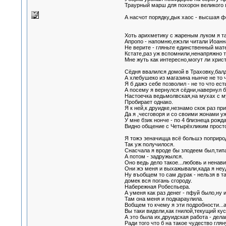
Траурный марш для похорон великого г
А насчот порядку,дык хаос - высшая ф
Хоть арихметику с жареным луком я так
Апропо - напомню,ежэли читали Иоанна,
Не верите - гляньте единственный мат
Кстате,раз уж вспомнили,ненапряжно т
Мне жуть как интересно,могут ли хрис
Сёдня ввалился домой в Траховку,бал
А хлебушеко из магазина нынче не то 
Я б дажэ себе позволил - не то что ест
А посему я вернулся сёдни,навернул б
Настоечка ведьмолвская,на мухах с 
Пробирает однако.
Я к ней,к друидке,незнамо скок раз пр
Да я ,чесговоря и со своими жонами у
У мне бзик нонче - по 4 близнеца рожд
Видно общение с Четырёхликим просто 
Я тожэ зеначицца всё большэ поприро
Так уж получилося.
Снасчала я вроде бы злодеем был,тип
А потом - задружылся.
Оно ведь дело такое...любовь и ненав
Они жэ меня и выхажывали,када я неу
Ну въобщем то сам дурак - нельзя в т
домек вся погань сгороду.
Набережная Робеспьера.
А уменя как раз денег - пфуй было,ну 
Там она меня и подкараулила.
Вобщем то кчему я эти подробности...а
Вы таки видели,как гнилой,текущий ку
А это была их,друидская работа - дела
Ради того что б на такое чудество гля