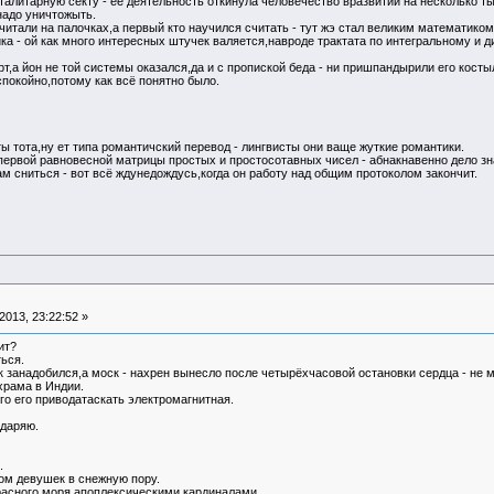
талитарную секту - её деятельность откинула человечество вразвитии на несколько т
надо уничтожыть.
читали на палочках,а первый кто научился считать - тут жэ стал великим математиком.
ка - ой как много интересных штучек валяется,навроде трактата по интегральному и
т,а йон не той системы оказался,да и с пропиской беда - ни пришпандырили его косты
спокойно,потому как всё понятно было.
 тота,ну ет типа романтичский перевод - лингвисты они ваще жуткие романтики.
первой равновесной матрицы простых и простосотавных чисел - абнакнавенно дело зн
ам сниться - вот всё ждунедождусь,когда он работу над общим протоколом закончит.
013, 23:22:52 »
ит?
ься.
ак занадобился,а моск - нахрен вынесло после четырёхчасовой остановки сердца - не 
храма в Индии.
го его приводатаскать электромагнитная.
ударяю.
.
ом девушек в снежную пору.
расного моря апоплексическими кардиналами.