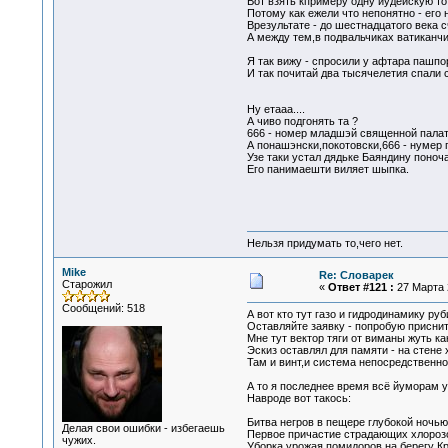
Вот взять кпримеру одну иудейскую то
Потому как ежели что непонятно - его 
Врезультате - до шестнадцатого века с
А между тем,в подвальчиках ватиканчи
Я так вижу - спросили у афтара пашпор
И так почитай два тысячелетия спали 
Ну етааа....
А чиво подгонять та ?
666 - номер младшэй священной палаты
А понашэнски,покотовски,666 - нумер 
Узе таки устал дядьке Баяндину поноч
Его панимаешти виляет шыпка.
Нельзя придумать то,чего нет.
Mike
Re: Словарек
Старожил
«
Ответ #121 :
27 Марта 2
Сообщений: 518
А вот кто тут газо и гидродинамику руб
Оставляйте заявку - попробую приснит
Мне тут вектор тяги от виманы жуть к
Эскиз оставлял для памяти - на стене 
Там и винт,и система непосредственно
А то я последнее время всё йуморам 
Навроде вот такось:
Битва негров в пещере глубокой ночью
Делая свои ошибки - избегаешь
Первое причастие страдающих хлороз
чужих.
Уборка урожая помидоров на берегу К