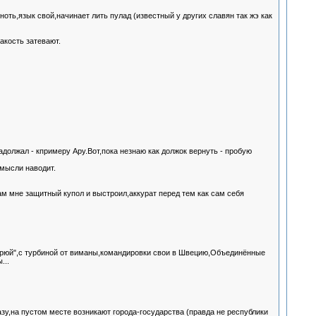
ноть,язык свой,начинает лить пулад (известный у других славян так жэ как
акость затевают.
задолжал - кпримеру Ару.Вот,пока незнаю как должок вернуть - пробую
 мысли наводит.
ам мне защитный купол и выстроил,аккурат перед тем как сам себя
орюй",с турбиной от виманы,командировки свои в Швецию,Объединённые
...
у,на пустом месте возникают города-государства (правда не республики