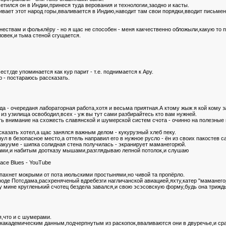
етился он в Индии,принеся туда верования и технологии,заодно и касты.
аливает этот народ горы,вваливается в Индию,наводит там свои порядки,вводит письмен
ествам и фольклёру - но я щас не способен - меня какчественно обложыли,какую то п
овек,и тьма стеной сгущается.
т,где упоминается как кур парит - т.е. поднимается к Ару.
ю - постараюсь рассказать.
Рода - очереданя лабораторная работа,хотя и весьма приятная.А ктому жыж я кой кому 
з узилища освободил,всех - уж вы тут сами разбирайтесь кто вам нужней.
ть внимание на схожесть славянской и шумерской систем счота - очинно на полезные
сказать хотел,а щас занялся важным делом - кукурузный хлеб пеку.
л в безопасное место,а оттель направил его в нужное русло - ён из своих пакостев с
акууме - шипка солидная стена получилась - экранирует маманегорюй.
тами,и набитым доотказу мышами,разглядываю лепной потолок,и слушаю
lace Blues - YouTube
пахнет мокрыми от пота июльскими простынями,но чивой та пропёрло.
роде Потсдама,расхреняченый вдребезги нагличанской авиацией,яхту,катер "маманег
 мине кругленький счотец бездела завался,и свою эсэсовскую форму,будь она трижды
я,что и с шумерами.
какадемическим данным,подчерпнутым из раскопок,вваливаются они в двуречье,и сраз