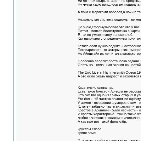
Ей Бо - три опары ставил - не бродять..
Ну чутка харю пришлось им поцарапат
А пока с мороками боролся,а ночи в т
Незамкнутая система содержыт не мен
Не знаю,сформулировал это кто у вас
Потом - всякая беллетристика с картинк
Я так не умею,я могу только влоб.
Как например с определением понятия 
Кстате,если нужно поднять настроение
Поговаривают что авторы этих юморист
Но Айнштайн их не читал,а кагал,котор
Особенно веселит постановка задачи : 
Опять жэ - сплошная экония на настойк
The Enid Live at Hammersmith Odeon 19
А это если ржать надоест и захочется
Касательно слова пар.
Есть такое бжесто - Ар,если не расска
Это бжство одно из самых старых и у
Его большэй частию помнят по одному и
У армян - смешении шумеров с кем то 
Кстате - забавно...ар_ман...если чита
Крестов в Армании - было несчесть - и
И кресты характерные - точно такие ж
любое славянское селение начиналось
А как вам вот такой фольклёр:
крустем славе
криве земе
Это латышский - до того как их сексы 