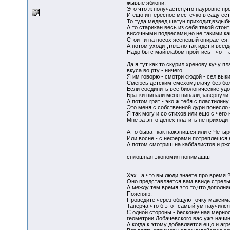
жывые яблони.
Это что ж получается,что науровне проя
И ещо интересное местечко в саду ест
То туда медвед шатун приходит,вздыби
А то старикан весь из себя такой сто
височными подвесами,но не такими ка
Стоит и на посох ясеневый опирается.
А потом уходит,тяжэло так идёт,и всег
Надо бы с майнлабом пройтись - чот т
Да я тут как то скурил хренову кучу п
вкуса во рту - ничего.
Я им говорю - смотри сюдой - сел,выки
Смеюсь детским смехом,плачу без бол
Если соединить все биологические удо
Братки пинали меня пинали,завернули 
А потом грят - эко ж тебя с пластилину
Это меня с собственной дури понесло -
Я так могу и со стихов,или ещо с чего 
Мне за энто денех платить не приходи
А то быват как нажэнишся,или с Четы
Или восне - с неферами потреплешся,к
А потом смотриш на каббалистов и ржо
сплошная экономия понимашш
Хэх...а что вы,люди,знаете про время 
Оно представляется вам ввиде стрелы
А между тем время,это то,что дополн
Поясняю.
Проведите через общую точку максима
Таперча что б этот самый ум научился
С одной стороны - бесконечная мерно
геометрии Лобачевского вас ужэ начина
А когда к этому добавляется ещо и агр