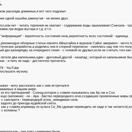
.
ь.
аком раскладе длиииные,я вот чего подумал:
ее одной ошыбки,замкнутая - не менее двух.
 тут,или нет - читать терпения не хватает - содержание воды зашкаливает.Сначала 
ами,три ведра мусора и т.д. и т.п.
"информация" - вероятность состояния ноль,вероятность всех состояний - единица.
,рекомендую обзорные статьи некоего Айнштайна в журнале Сайнс америкен - ничто н
ических разработок,а родились они в спорной переписке - смеялись над тем что полу
ый дал разнарядку на очередного гения - с головой не дружыт,если не считать того как 
летели два напильника,один - дрочовый,другой - назапад ; который из напильников бы
ах - и пить не надо - достаточно прочитать.
79 - YouTube
 послушать музыку.
зывал - могу рассказать как с ним встречался.
важаемых в вашем мире.
з его претворений - Солнцу,которое у славян называлось как Ар,так и Сол.
ещо (непомню) - он - Ара - бжство первородного огня,создавшее проявленные миры (в
ть с санскрита - первородный огонь_невидимая сила.
 задолго до прихода иудейской секты.
э как у славян,кпримеру из культа Се_Ма (думаю переводить не надо и так читается),
 с коломны ?
перетрахали - они тожэ славянами были.