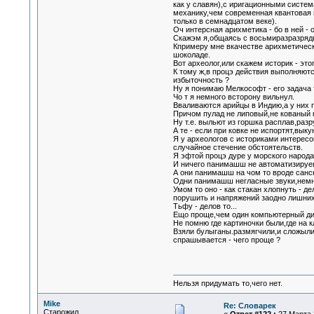
как у славян),с иригационными систе
механику,чем современная квантовая 
только в семнадцатом веке).
Оч интерсная арихметика - бо в ней - 
Скажэм я,общаясь с восьмиразразряд
Кпримеру мне вкачестве арихметическ
шоколаде.
Вот археолог,или скажем историк - это
К тому ж,в процэ действия выполняются
избыточность ?
Ну я понимаю Мелкософт - его задача т
Чо т я немного всторону вильнул.
Вваливаются арийцы в Индию,а у них п
Причом пулад не липовый,не кованый 
Ну т.е. выльют из горшка расплав,раз
А те - если при ковке не испортят,вык
Я у археологов с историками интересов
случайное стечение обстоятельств.
Я эфтой процэ дуре у морского народа 
И ничего панимашш не автоматизируеш 
А они панимашш на чом то вроде санс
Одни панимашш негласные звуки,немно
Умом то оно - как стакан хлопнуть - д
порушить и напряжений заодно лишних
Тьфу - делов то...
Ещо проще,чем один компьютерный диз
Не помню где картиночки были,где на 
Взяли булыганы.размягчили,и сложыли
спрашывается - чего проще ?
Нельзя придумать то,чего нет.
Mike
Re: Словарек
Старожил