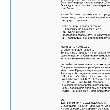
Был такой народ - пары,или парсы.Отм
Ога - вдруг ни с того ни с сего,перев
трп (О)цл).
Имело бы смысл пройтись по их праздн
Ходит вокруг дома высокий чорный чел
Выкручусь - доскажу.
Вкратцэ - пар - слово составное.
П - приближэние,похожесть и т.п.
Пар - близкий к Ару.
В фольклёре старом есть множэство мес
Лан - раскручусь с очередной пакость
Могет быть и судьба....
Стрибог он ваще такооой...
Только я не старовер - я хаот,а боги 
разные варианты.Славянских демонов и
Кстате - настоятельно советую обрати
чот забыл чесговоря чиво сказать и до
С чорным человеком разобрался,скипну
уничтожыл.Правда сижу чиперь как в в
А я лежу себе на диване,описаном ко
U.K. - Caesar's Palace Blues - YouTube
Live Eddie Jobson UK. 2011 Caesar's Pa
UK - Alaska - Time To Kill - YouTube
Оно канэшна нековремени,потому как 
Лежу и вспоминаю свой домек в приго
Штаты,и конечно жэ в Швейцарию,иде у
Оо.
Таки вспомнил что забыл досказать.
С арийцами - та жэ интересная истори
Ну вот скажэм с шумерами - согласно 