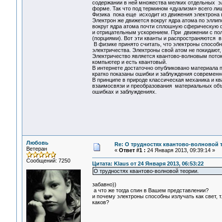
содержании в ней множества мелких отдельных э
форме. Так что под термином «дуализм» всего лиш
Физика пока еще исходит из движения электрона в
Электрон же движется вокруг ядра атома по эллип
вокруг ядра атома почти сплошную сферическую ф
и отрицательным ускорением. При движении с по
(порциями). Вот эти кванты и распространяются в
В физике принято считать, что электроны способн
электричества. Электроны свой атом не покидают
Электричество является квантово-волновым поток
компьютер и есть квантовый.
В интернете достаточно опубликовано материала 
кратко показаны ошибки и заблуждения современн
В принципе в природе классическая механика и к
взаимосвязи и преобразования материальных объ
ошибках и заблуждениях.
Любовь
Re: О трудностях квантово-волновой 
Ветеран
«
Ответ #1 :
24 Января 2013, 09:39:14 »
Сообщений: 7250
Цитата: Klaus от 24 Января 2013, 06:53:22
О трудностях квантово-волновой теории.
забавно))
а что же тогда спин в Вашем представлении?
и почему электроны способны излучать как свет, т
каков?