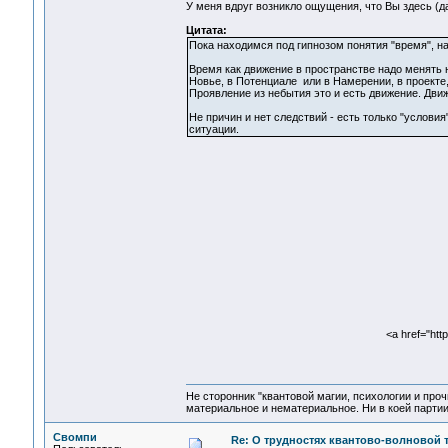
У меня вдруг возникло ощущения, что Вы здесь (
Цитата:
Пока находимся под гипнозом понятия "время", н
Время как движение в пространстве надо менять 
Новье, в Потенциале или в Намерении, в проекте
Проявление из небытия это и есть движение. Движ
Не причин и нет следствий - есть только "услови
ситуации.
<a href="htt
Не сторонник "квантовой магии, психологии и проч
материальное и нематериальное. Ни в коей партии
Свомпи
Re: О трудностях квантово-волновой 