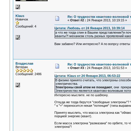
Klaus
Re: О трудностях квантово-волновой 
Новичок
«
Ответ #2 :
24 Января 2013, 10:19:15 »
Сообщений: 4
Цитата: Любовь от 24 Января 2013, 10:39:14
а что же тогда спин в Вашем представлении?и поч
кванты?! механизм столь разных проявлений как
Вам забавно? Или интересно? А по вопрсу ответы 
Владислав
Re: О трудностях квантово-волновой 
Ветеран
«
Ответ #3 :
24 Января 2013, 10:51:53 »
Сообщений: 2486
Цитата: Klaus от 24 Января 2013, 06:53:22
В физике принято считать, что электроны способн
электричества.
Электроны свой атом не покидают
, они прекр
Электричество является квантово-волновым пото
Интересно мыслите. не по шаблону.
Откуда же тогда берутся "свободные электроны"? Чт
" к "+" переносится некая "потенция" (типа вырав
Принято мыслить, что масса электрона как "облако
порцией энергию (квант).
Если масса электрона "размазана" по орбите, то чт
электрона"!