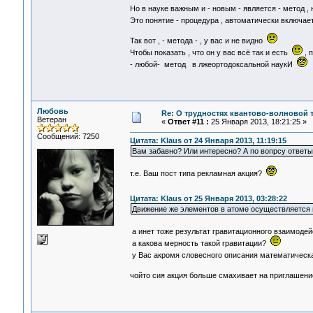
Но в науке важным и - новым - является - метод , 
Это понятие - процедура , автоматически включа
Так вот , - метода - , у вас и не видно
Чтобы показать , что он у вас всё так и есть
, 
- любой- метод в лжеортодоксальной наукИ
Любовь
Re: О трудностях квантово-волновой 
Ветеран
«
Ответ #11 :
25 Января 2013, 18:21:25 »
Сообщений: 7250
Цитата: Klaus от 24 Января 2013, 11:19:15
Вам забавно? Или интересно? А по вопрсу ответы
т.е. Ваш пост типа рекламная акция?
Цитата: Klaus от 25 Января 2013, 03:28:22
Движение же элементов в атоме осуществляется
а инет тоже результат гравитационного взаимоде
а какова мерность такой гравитации?
у Вас акромя словесного описания математическая
чойто сия акция больше смахивает на приглашен