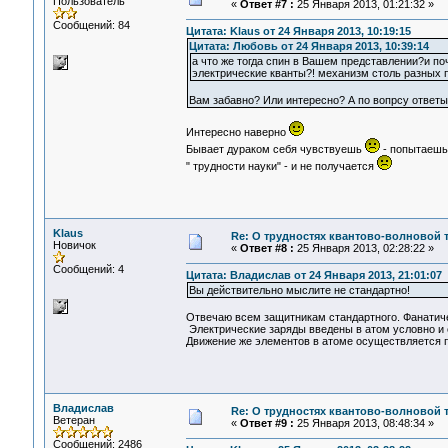
Пользователь
«
Ответ #7 :
25 Января 2013, 01:21:32 »
Сообщений: 84
Цитата: Klaus от 24 Января 2013, 10:19:15
Цитата: Любовь от 24 Января 2013, 10:39:14
а что же тогда спин в Вашем представлении?и поч
электрические кванты?! механизм столь разных 
Вам забавно? Или интересно? А по вопрсу ответы
Интересно наверно
Бывает дураком себя чувствуешь
- попытаешь
" трудности науки" - и не получается
Klaus
Re: О трудностях квантово-волновой 
Новичок
«
Ответ #8 :
25 Января 2013, 02:28:22 »
Сообщений: 4
Цитата: Владислав от 24 Января 2013, 21:01:07
Вы действительно мыслите не стандартно!
Отвечаю всем защитникам стандартного. Фанатичес
Электрические заряды введены в атом условно и 
Движение же элементов в атоме осуществляется 
Владислав
Re: О трудностях квантово-волновой 
Ветеран
«
Ответ #9 :
25 Января 2013, 08:48:34 »
Сообщений: 2486