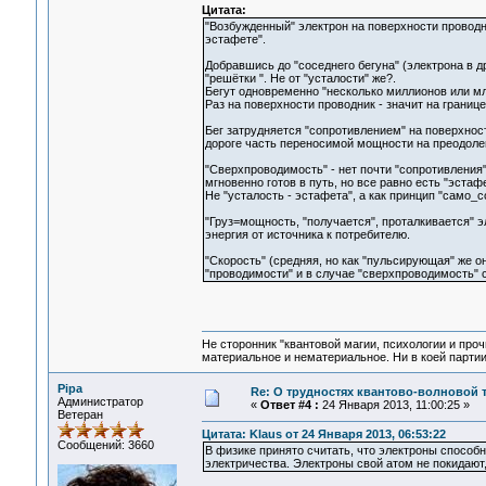
Цитата:
"Возбужденный" электрон на поверхности проводник
эстафете".
Добравшись до "соседнего бегуна" (электрона в др
"решётки ". Не от "усталости" же?.
Бегут одновременно "несколько миллионов или млр
Раз на поверхности проводник - значит на границе
Бег затрудняется "сопротивлением" на поверхности
дороге часть переносимой мощности на преодоле
"Сверхпроводимость" - нет почти "сопротивления", 
мгновенно готов в путь, но все равно есть "эста
Не "усталость - эстафета", а как принцип "само_
"Груз=мощность, "получается", проталкивается" э
энергия от источника к потребителю.
"Скорость" (средняя, но как "пульсирующая" же она
"проводимости" и в случае "сверхпроводимость" с
Не сторонник "квантовой магии, психологии и проч
материальное и нематериальное. Ни в коей партии
Pipa
Re: О трудностях квантово-волновой 
Администратор
«
Ответ #4 :
24 Января 2013, 11:00:25 »
Ветеран
Цитата: Klaus от 24 Января 2013, 06:53:22
Сообщений: 3660
В физике принято считать, что электроны способн
электричества. Электроны свой атом не покидают