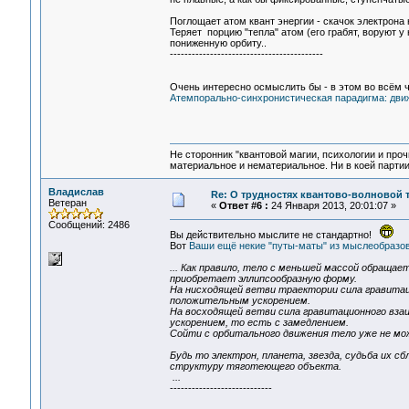
Поглощает атом квант энергии - скачок электрона
Теряет порцию "тепла" атом (его грабят, воруют у 
пониженную орбиту..
------------------------------------------
Очень интересно осмыслить бы - в этом во всём ч
Атемпорально-синхронистическая парадигма: движ
Не сторонник "квантовой магии, психологии и проч
материальное и нематериальное. Ни в коей партии
Владислав
Re: О трудностях квантово-волновой 
Ветеран
«
Ответ #6 :
24 Января 2013, 20:01:07 »
Сообщений: 2486
Вы действительно мыслите не стандартно!
Вот
Ваши ещё некие "путы-маты" из мыслеобразов
... Как правило, тело с меньшей массой обраща
приобретает эллипсообразную форму.
На нисходящей ветви траектории сила гравита
положительным ускорением.
На восходящей ветви сила гравитационного вз
ускорением, то есть с замедлением.
Сойти с орбитального движения тело уже не мо
Будь то электрон, планета, звезда, судьба их с
структуру тяготеющего объекта.
...
----------------------------