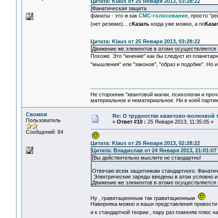
Цитата: Klaus от 25 Января 2013, 03:28:22
Фанатическая защита
фанаты - это ж как
СМС-голосование
, просто "р
(нет резюме)... с
Казать
когда уже можно, а по
Каза
Цитата: Klaus от 25 Января 2013, 03:28:22
Движение же элементов в атоме осуществляется
Похоже. Это "мнение" как бы следует из планетарн
"мышления" или "законов", "образ и подобие". Но 
Не сторонник "квантовой магии, психологии и проч
материальное и нематериальное. Ни в коей партии
Свомпи
Re: О трудностях квантово-волновой 
Пользователь
«
Ответ #10 :
25 Января 2013, 11:35:05 »
Сообщений: 84
Цитата: Klaus от 25 Января 2013, 02:28:22
Цитата: Владислав от 24 Января 2013, 21:01:07
Вы действительно мыслите не стандартно!
Отвечаю всем защитникам стандартного. Фанатиче
Электрические заряды введены в атом условно и 
Движение же элементов в атоме осуществляется
Ну , гравитационным так гравитационным
Наверняка можно и ваши представления привести 
и к стандартной теории , пару раз поменяв плюс 