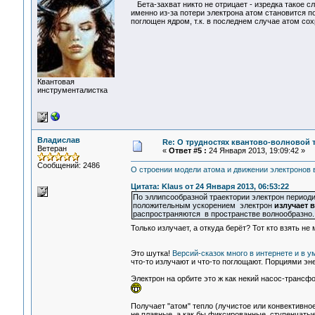
Бета-захват никто не отрицает - изредка такое 
именно из-за потери электрона атом становится п
поглощен ядром, т.к. в последнем случае атом со
Квантовая
инструменталистка
Владислав
Re: О трудностях квантово-волновой 
Ветеран
«
Ответ #5 :
24 Января 2013, 19:09:42 »
Сообщений: 2486
О строении модели атома и движении электронов 
Цитата: Klaus от 24 Января 2013, 06:53:22
По эллипсообразной траектории электрон период
положительным ускорением электрон
излучает 
распространяются в пространстве волнообразно.
Только излучает, а откуда берёт? Тот кто взять не
Это шутка!
Версий-сказок много в интернете и в у
что-то излучают и что-то поглощают. Порциями эн
Электрон на орбите это ж как некий насос-транс
Получает "атом" тепло (лучистое или конвективное
не плавные, а как бы фиксированные, ступенчатые.