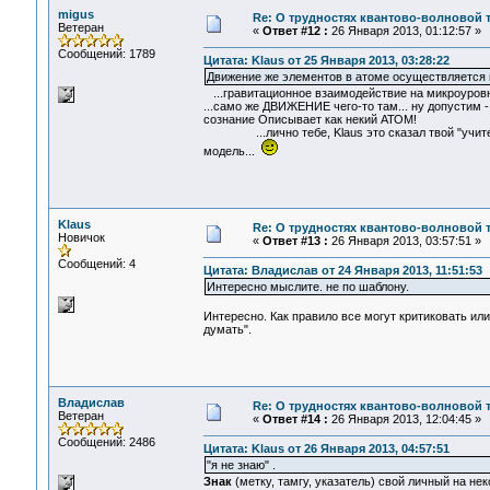
migus
Re: О трудностях квантово-волновой 
Ветеран
«
Ответ #12 :
26 Января 2013, 01:12:57 »
Сообщений: 1789
Цитата: Klaus от 25 Января 2013, 03:28:22
Движение же элементов в атоме осуществляется
...гравитационное взаимодействие на микроуровне
...само же ДВИЖЕНИЕ чего-то там... ну допустим 
сознание Описывает как некий АТОМ!
...лично тебе, Klaus это сказал твой "учитель"
модель...
Klaus
Re: О трудностях квантово-волновой 
Новичок
«
Ответ #13 :
26 Января 2013, 03:57:51 »
Сообщений: 4
Цитата: Владислав от 24 Января 2013, 11:51:53
Интересно мыслите. не по шаблону.
Интересно. Как правило все могут критиковать или
думать".
Владислав
Re: О трудностях квантово-волновой 
Ветеран
«
Ответ #14 :
26 Января 2013, 12:04:45 »
Сообщений: 2486
Цитата: Klaus от 26 Января 2013, 04:57:51
"я не знаю" .
Знак
(метку, тамгу, указатель) свой личный на н