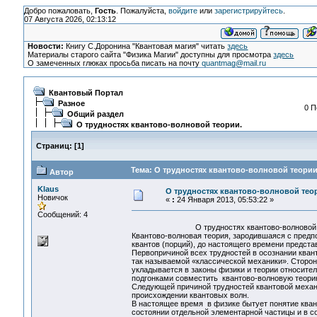
Добро пожаловать,
Гость
. Пожалуйста,
войдите
или
зарегистрируйтесь
.
07 Августа 2026, 02:13:12
Новости:
Книгу С.Доронина "Квантовая магия" читать
здесь
Материалы старого сайта "Физика Магии" доступны для просмотра
здесь
О замеченных глюках просьба писать на почту
quantmag@mail.ru
Квантовый Портал
Разное
0 П
Общий раздел
О трудностях квантово-волновой теории.
Страниц:
[
1
]
Тема: О трудностях квантово-волновой теории.
Автор
Klaus
О трудностях квантово-волновой тео
Новичок
«
:
24 Января 2013, 05:53:22 »
Сообщений: 4
О трудностях квантово-волновой те
Квантово-волновая теория, зародившаяся с предп
квантов (порций), до настоящего времени предста
Первопричиной всех трудностей в осознании кван
так называемой «классической механики». Сторонн
укладывается в законы физики и теории относите
подгонками совместить квантово-волновую теорию
Следующей причиной трудностей квантовой механ
происхождении квантовых волн.
В настоящее время в физике бытует понятие кван
состоянии отдельной элементарной частицы и в со