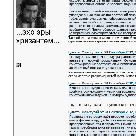
осуществляется сетевым управляющим ус
преобразования согласно заранее заданно
...
Тот механизм преобразования, о котором 
упорядоченное множество состояний локал
трёхмерной голограммы, сформированной 
вертикальный образец «вырезанный» из т
решётки (в основании элементарного «ке
...эхо эры
изображения). Таким образом, данное пр
голографическую форму этого же изображ
Так вейвлет-декомпозиция по сути своей я
хризантем...
фрагменты этой картинки имеют некую упо
Цитата: Фанфутий от 28 Сентября 2012, 1
Следует заметить, что тему, разработкой 
называть «теорией подсознания». Основн
конструирование абстрактной интеллектуа
аналогичный интеллекту человека.
Интеллект человека сложно-комплексное по
около десятка разновидностей механизма 
Цитата: Фанфутий от 28 Сентября 2012, 1
Именно конструирование механизма, спос
комбинаторную форму, некий совершенно
конструктивной задачей , с которой удалос
...ну что я могу сказать - нужно было отсл
Цитата: Фанфутий от 28 Сентября 2012, 1
Правила, по которым идёт процесс преобр
одной формы в другую был взаимно одноз
преобразования, так и параметры физиче
такого преобразования не вызывает ни ма
можно попытаться провести математическ
чёткости такое цифровое преобразование