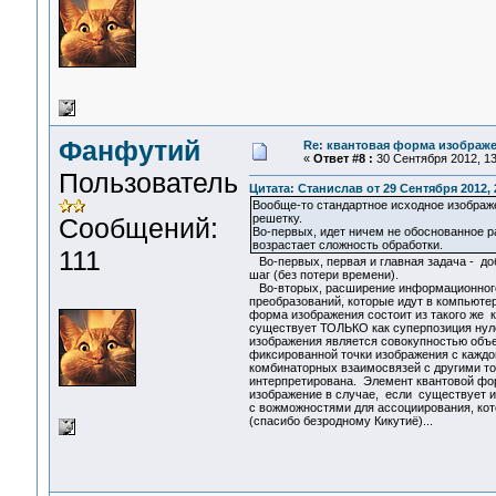
Фанфутий
Re: квантовая форма изображ
«
Ответ #8 :
30 Сентября 2012, 13
Пользователь
Цитата: Станислав от 29 Сентября 2012, 
Вообще-то стандартное исходное изображ
решетку.
Сообщений:
Во-первых, идет ничем не обоснованное р
возрастает сложность обработки.
111
Во-первых, первая и главная задача - до
шаг (без потери времени).
Во-вторых, расширение информационного 
преобразований, которые идут в компьюте
форма изображения состоит из такого же к
существует ТОЛЬКО как суперпозиция нуле
изображения является совокупностью объе
фиксированной точки изображения с каждой
комбинаторных взаимосвязей с другими точ
интерпретирована. Элемент квантовой фо
изображение в случае, если существует из
с вожможностями для ассоциирования, кото
(спасибо безродному Кикутиё)...