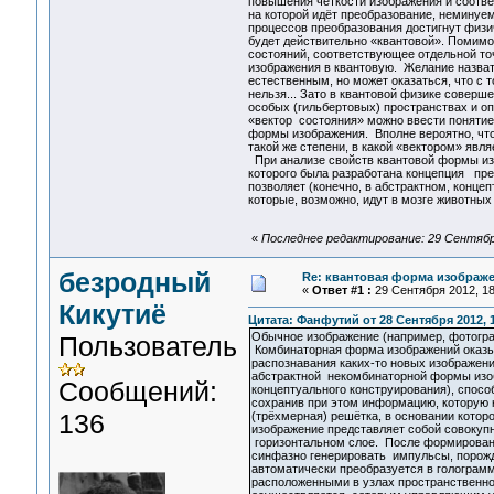
повышения чёткости изображения и соотв
на которой идёт преобразование, неминуем
процессов преобразования достигнут физи
будет действительно «квантовой». Помимо 
состояний, соответствующее отдельной то
изображения в квантовую. Желание назват
естественным, но может оказаться, что с
нельзя... Зато в квантовой физике соверш
особых (гильбертовых) пространствах и о
«вектор состояния» можно ввести понятие 
формы изображения. Вполне вероятно, что
такой же степени, в какой «вектором» явля
При анализе свойств квантовой формы изо
которого была разработана концепция пр
позволяет (конечно, в абстрактном, конц
которые, возможно, идут в мозге животных 
«
Последнее редактирование: 29 Сентябр
безродный
Re: квантовая форма изображ
«
Ответ #1 :
29 Сентября 2012, 18
Кикутиё
Цитата: Фанфутий от 28 Сентября 2012, 1
Обычное изображение (например, фотогра
Пользователь
Комбинаторная форма изображений оказыв
распознавания каких-то новых изображени
абстрактной некомбинаторной формы изоб
Сообщений:
концептуального конструирования), спос
сохранив при этом информацию, которую 
136
(трёхмерная) решётка, в основании котор
изображение представляет собой совокупн
горизонтальном слое. После формировани
синфазно генерировать импульсы, порож
автоматически преобразуется в голограмм
расположенными в узлах пространственн