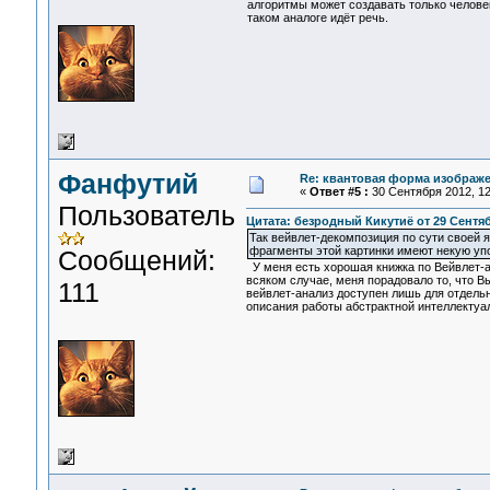
алгоритмы может создавать только челове
таком аналоге идёт речь.
Фанфутий
Re: квантовая форма изображ
«
Ответ #5 :
30 Сентября 2012, 12
Пользователь
Цитата: безродный Кикутиё от 29 Сентябр
Так вейвлет-декомпозиция по сути своей 
фрагменты этой картинки имеют некую упо
Сообщений:
У меня есть хорошая книжка по Вейвлет-а
всяком случае, меня порадовало то, что Вы
111
вейвлет-анализ доступен лишь для отдель
описания работы абстрактной интеллекту