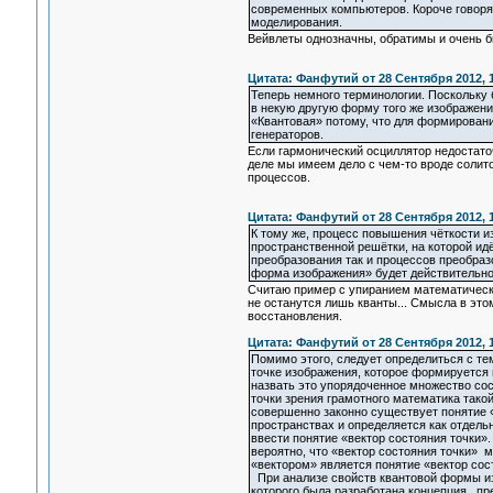
современных компьютеров. Короче говоря
моделирования.
Вейвлеты однозначны, обратимы и очень б
Цитата: Фанфутий от 28 Сентября 2012, 1
Теперь немного терминологии. Поскольку
в некую другую форму того же изображени
«Квантовая» потому, что для формирован
генераторов.
Если гармонический осциллятор недостато
деле мы имеем дело с чем-то вроде солит
процессов.
Цитата: Фанфутий от 28 Сентября 2012, 1
К тому же, процесс повышения чёткости 
пространственной решётки, на которой ид
преобразования так и процессов преобраз
форма изображения» будет действительно
Считаю пример с упиранием математическо
не останутся лишь кванты... Смысла в это
восстановления.
Цитата: Фанфутий от 28 Сентября 2012, 1
Помимо этого, следует определиться с те
точке изображения, которое формируется
назвать это упорядоченное множество сост
точки зрения грамотного математика тако
совершенно законно существует понятие 
пространствах и определяется как отдель
ввести понятие «вектор состояния точки»
вероятно, что «вектор состояния точки» м
«вектором» является понятие «вектор сос
При анализе свойств квантовой формы изо
которого была разработана концепция пр