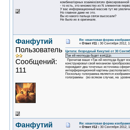
комбинаторных взаимосвязях фиксированной т
- то есть, это множество из N элементов перв
У вас информационный массив тут же увеличи
Но главное даже не это.
Вы из какого пальца связи высосали?
Не было их в оригинале.
Фанфутий
Re: квантовая форма изображ
«
Ответ #11 :
30 Сентября 2012, 1
Пользователь
Цитата: безродный Кикутиё от 30 Сентябр
Так ей неоткуда будет взяЦЦо.
Сообщений:
Прочитав ваше «Так ей неоткуда будет вз
конструировал свой механизм преобразов
порождают два точечных источника сферич
111
интерференционной картины располагаются 
Поскольку голограмма является изображе
голограммы (во всяком случае, на уровне 
Фанфутий
Re: квантовая форма изображ
«
Ответ #12 :
30 Сентября 2012, 1