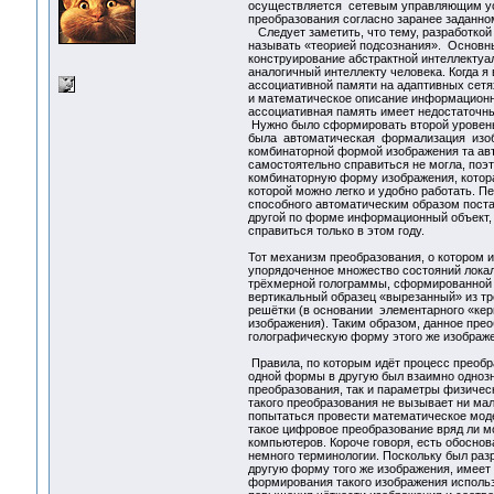
осуществляется сетевым управляющим уст
преобразования согласно заранее заданно
Следует заметить, что тему, разработкой 
называть «теорией подсознания». Основн
конструирование абстрактной интеллектуал
аналогичный интеллекту человека. Когда 
ассоциативной памяти на адаптивных сетях
и математическое описание информационных
ассоциативная память имеет недостаточны
Нужно было сформировать второй уровень
была автоматическая формализация изоб
комбинаторной формой изображения та авт
самостоятельно справиться не могла, поэ
комбинаторную форму изображения, котора
которой можно легко и удобно работать. 
способного автоматическим образом пост
другой по форме информационный объект, 
справиться только в этом году.
Тот механизм преобразования, о котором и
упорядоченное множество состояний локал
трёхмерной голограммы, сформированной н
вертикальный образец «вырезанный» из тр
решётки (в основании элементарного «кер
изображения). Таким образом, данное пре
голографическую форму этого же изображе
Правила, по которым идёт процесс преобр
одной формы в другую был взаимно одноз
преобразования, так и параметры физичес
такого преобразования не вызывает ни ма
попытаться провести математическое моде
такое цифровое преобразование вряд ли 
компьютеров. Короче говоря, есть обосно
немного терминологии. Поскольку был ра
другую форму того же изображения, имеет
формирования такого изображения использ