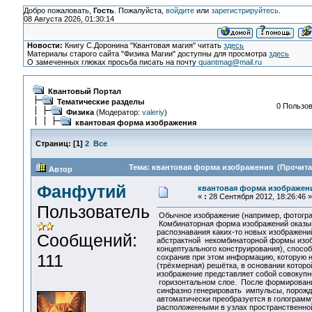
Добро пожаловать,
Гость
. Пожалуйста,
войдите
или
зарегистрируйтесь
.
08 Августа 2026, 01:30:14
Новости:
Книгу С.Доронина "Квантовая магия" читать
здесь
Материалы старого сайта "Физика Магии" доступны для просмотра
здесь
О замеченных глюках просьба писать на почту
quantmag@mail.ru
Квантовый Портал
Тематические разделы
0 Пользов
Физика
(Модератор:
valeriy
)
квантовая форма изображения
Страниц:
[
1
]
2
Все
Тема: квантовая форма изображения (Прочитан
Автор
Фанфутий
квантовая форма изображен
«
:
28 Сентября 2012, 18:26:46 »
Пользователь
Обычное изображение (например, фотогра
Комбинаторная форма изображений оказыв
распознавания каких-то новых изображений
Сообщений:
абстрактной некомбинаторной формы изобр
концептуального конструирования), спос
111
сохранив при этом информацию, которую н
(трёхмерная) решётка, в основании котор
изображение представляет собой совокупн
горизонтальном слое. После формировани
синфазно генерировать импульсы, порожд
автоматически преобразуется в голограмму
расположенными в узлах пространственн