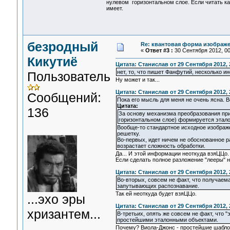
нулевом горизонтальном слое. Если читать ка
имеет.
безродный
Re: квантовая форма изображ
«
Ответ #3 :
30 Сентября 2012, 00
Кикутиё
Цитата: Станислав от 29 Сентября 2012, 
нет, то, что пишет Фанфутий, несколько ин
Пользователь
Ну может и так...
Цитата: Станислав от 29 Сентября 2012, 
Сообщений:
Пока его мысль для меня не очень ясна. В
Цитата:
136
За основу механизма преобразования при
горизонтальном слое) формируется этал
Вообще-то стандартное исходное изображ
решетку.
Во-первых, идет ничем не обоснованное р
возрастает сложность обработки.
Да... И этой информации неоткуда взяЦЦо
Если сделать полное разложение "лееры" н
Цитата: Станислав от 29 Сентября 2012, 
Во-вторых, совсем не факт, что получае
запутывающих распознавание.
Так ей неоткуда будет взяЦЦо.
...эхо эры
Цитата: Станислав от 29 Сентября 2012, 
хризантем...
В-третьих, опять же совсем не факт, что
простейшими эталонными объектами.
Почему? Виола-Джонс - простейшие шаблон