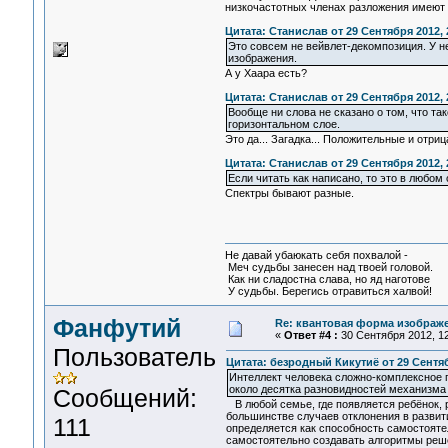
низкочастотных членах разложения имеют с
Цитата: Станислав от 29 Сентября 2012, 
Это совсем не вейвлет-декомпозиция. У н
изображения.
А у Хаара есть?
Цитата: Станислав от 29 Сентября 2012, 
Вообще ни слова не сказано о том, что т
горизонтальном слое.
Это да... Загадка... Положительные и отр
Цитата: Станислав от 29 Сентября 2012, 
Если читать как написано, то это в любом
Спектры бывают разные.
Не давай убаюкать себя похвалой -
Меч судьбы занесен над твоей головой.
Как ни сладостна слава, но яд наготове
У судьбы. Берегись отравиться халвой!
Фанфутий
Re: квантовая форма изображ
«
Ответ #4 :
30 Сентября 2012, 12
Пользователь
Цитата: безродный Кикутиё от 29 Сентяб
Интеллект человека сложно-комплексное п
около десятка разновидностей механизма
Сообщений:
В любой семье, где появляется ребёнок, 
большинстве случаев отклонения в развит
111
определяется как способность самостояте
самостоятельно создавать алгоритмы реше