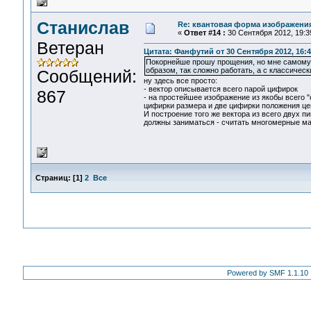
Станислав
Re: квантовая форма изображени
«
Ответ #14 :
30 Сентября 2012, 19:3
Ветеран
Цитата: Фанфутий от 30 Сентября 2012, 16:4
Покорнейше прошу прощения, но мне самому о
образом, так сложно работать, а с классическ
Сообщений:
ну здесь все просто:
- вектор описывается всего парой цифирок
867
- на простейшее изображение из якобы всего "
цифирки размера и две цифирки положения цен
И построение того же вектора из всего двух 
должны заниматься - считать многомерные ма
Страниц:
[
1
]
2
Все
Powered by SMF 1.1.10