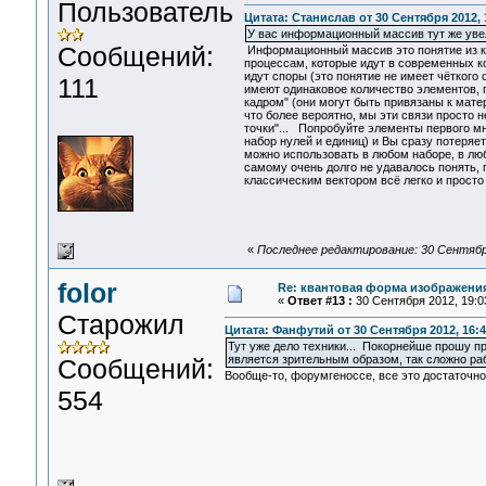
Пользователь
Цитата: Станислав от 30 Сентября 2012, 
У вас информационный массив тут же увел
Сообщений:
Информационный массив это понятие из к
процессам, которые идут в современных к
идут споры (это понятие не имеет чёткого
111
имеют одинаковое количество элементов, 
кадром" (они могут быть привязаны к мат
что более вероятно, мы эти связи просто 
точки"... Попробуйте элементы первого м
набор нулей и единиц) и Вы сразу потеря
можно использовать в любом наборе, в люб
самому очень долго не удавалось понять, 
классическим вектором всё легко и просто 
«
Последнее редактирование: 30 Сентябр
folor
Re: квантовая форма изображени
«
Ответ #13 :
30 Сентября 2012, 19:0
Старожил
Цитата: Фанфутий от 30 Сентября 2012, 16:4
Тут уже дело техники... Покорнейше прошу п
является зрительным образом, так сложно рабо
Сообщений:
Вообще-то, форумгеноссе, все это достаточно
554