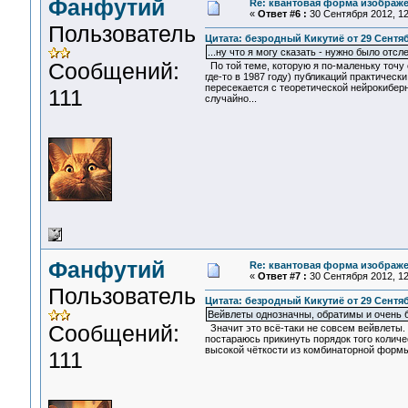
Фанфутий
Re: квантовая форма изображ
«
Ответ #6 :
30 Сентября 2012, 12
Пользователь
Цитата: безродный Кикутиё от 29 Сентябр
...ну что я могу сказать - нужно было отсл
Сообщений:
По той теме, которую я по-маленьку точу 
где-то в 1987 году) публикаций практическ
пересекается с теоретической нейрокиберн
111
случайно...
Фанфутий
Re: квантовая форма изображ
«
Ответ #7 :
30 Сентября 2012, 12
Пользователь
Цитата: безродный Кикутиё от 29 Сентябр
Вейвлеты однозначны, обратимы и очень 
Сообщений:
Значит это всё-таки не совсем вейвлеты.
постараюсь прикинуть порядок того количе
высокой чёткости из комбинаторной формы
111