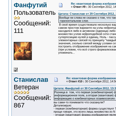
Фанфутий
Re: квантовая форма изображ
«
Ответ #9 :
30 Сентября 2012, 14
Пользователь
Цитата: Станислав от 29 Сентября 2012, 
Вообще ни слова не сказано о том, что та
горизонтальном слое.
Сообщений:
В своё время существовало несколько вар
самом простом варианте на узлы нейропод
111
находился либо в активном (единица) либо 
множество узлов нейроподобной сети ста
суперпозицию нулей и единиц. Ноль - пасс
элементарных связей по принципу "каждый
значения, сколько связей между узлами с
построить отображение изображения на са
(при условии, что всё строго формализова
упоминать...
Станислав
Re: квантовая форма изображени
«
Ответ #10 :
30 Сентября 2012, 14:5
Ветеран
Цитата: Фанфутий от 30 Сентября 2012, 13:3
Разница в том, что первая (комбинаторная)
информационное поле, а вторая (квантовая) 
Сообщений:
информацию о комбинаторных взаимосвязях фи
вы сами-то понимаете что сказанули?
867
Детализирую:
- первая (комбинаторная) форма существует 
проще говоря, это всего лишь множество из N 
- вторая (квантовая) форма изображения явля