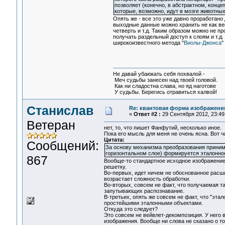
позволяет (конечно, в абстрактном, конц
которые, возможно, идут в мозге животных 
Опять же - все это уже давно проработано
выходные данные можно хранить не как век
четверть и т.д. Таким образом можно не пр
получать раздельный доступ к слоям и т.д
широкоизвестного метода "
Виолы-Джонса
"
Не давай убаюкать себя похвалой -
Меч судьбы занесен над твоей головой.
Как ни сладостна слава, но яд наготове
У судьбы. Берегись отравиться халвой!
Станислав
Re: квантовая форма изображени
«
Ответ #2 :
29 Сентября 2012, 23:49
Ветеран
нет, то, что пишет Фанфутий, несколько иное.
Пока его мысль для меня не очень ясна. Вот ч
Цитата:
Сообщений:
За основу механизма преобразования принима
горизонтальном слое) формируется эталонно
867
Вообще-то стандартное исходное изображение
решетку.
Во-первых, идет ничем не обоснованное расш
возрастает сложность обработки.
Во-вторых, совсем не факт, что получаемая 
запутывающих распознавание.
В-третьих, опять же совсем не факт, что "эт
простейшими эталонными объектами.
Откуда это следует?
Это совсем не вейвлет-декомпозиция. У него 
изображения. Вообще ни слова не сказано о то