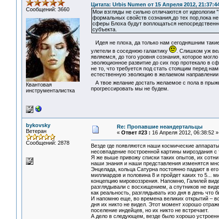
Цитата: Urbis Numen от 15 Апреля 2012, 21:37:4
Сообщений: 3660
Мои взгляды не сильно отличаются от идеологии "
формальных свойств сознания,до тех пор,пока не
сферы Блоха будут воплощаться непосредственно
субъекта.
Идея не плоха, да только нам сегодняшним такие 
улетели в соседнюю галактику
. Слишком уж ве
являемся, до того уровня сознания, которое могл
эволюционное развитие до сих пор протекало в сф
не то, что требуется под стать стоящим перед нам
естественную эволюцию в желаемом направлении, т
А твое желание достать желаемое с пола в прыж
Квантовая
прогрессировать мы не будем.
инструменталистка
bykovsky
Re: Пропавшие неандертальцы
Ветеран
«
Ответ #23 :
16 Апреля 2012, 06:38:52 »
Сообщений: 2878
Везде где появляются наши космические аппараты 
несовпадение построенной картины мироздания с т
Я же выше привожу списки таких опытов, их сотн
наши знания и наши представления изменятся мног
Энцелада, кольца Сатурна постоянно падают в его 
миллиардов и половина 8 и пройдет каких то 5... м
концепцию мировоззрения. Напомню, Галилей виде
разглядывали с восхищением, а спутников не виде
как реальность, разглядывать изо дня в день что
И напомню еще, во времена великих открытий – вс
дня их никто не видел. Этот момент хорошо отраж
поселение индейцев, но их никто не встречает.
А дело в следующем, везде было хорошо устроенн