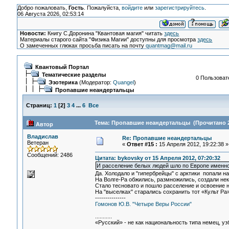
Добро пожаловать,
Гость
. Пожалуйста,
войдите
или
зарегистрируйтесь
.
06 Августа 2026, 02:53:14
Новости:
Книгу С.Доронина "Квантовая магия" читать
здесь
Материалы старого сайта "Физика Магии" доступны для просмотра
здесь
О замеченных глюках просьба писать на почту
quantmag@mail.ru
Квантовый Портал
Тематические разделы
0 Пользовате
Эзотерика
(Модератор:
Quangel
)
Пропавшие неандертальцы
Страниц:
1
[
2
]
3
4
...
6
Все
Тема: Пропавшие неандертальцы (Прочитано 2
Автор
Владислав
Re: Пропавшие неандертальцы
Ветеран
«
Ответ #15 :
15 Апреля 2012, 19:22:38 »
Сообщений: 2486
Цитата: bykovsky от 15 Апреля 2012, 07:20:32
И расселение белых людей шло по Европе именно
Да. Холодало и "гипербрейцы" с арктики попали на 
На Волге-Ра обжились, размножились, создали некий
Стало тесновато и пошло расселение и освоение 
На "выселках" старались сохранить тот «Культ Ра
---------------
Гомонов Ю.В. "Четыре Веры России"
...........
«Русский» - не как национальность типа немец, узбе