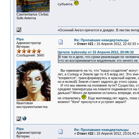
субъекта.
Сaementarius Civitas
Solis Aeterna
«Осенний Ангел прячется в дождях. В листве янтарн
Pipa
Re: Пропавшие неандертальцы
Администратор
«
Ответ #21 :
15 Апреля 2012, 22:42:33 »
Ветеран
Цитата: bykovsky от 15 Апреля 2012, 20:06:32
Сообщений: 3660
В том то и дело, что сроки реализации по челов
что он воспринимается медленным это ничего не з
Вы намекаете на то, что "наши создатели" могут 
лет, а Солнцу и Земле где-то 4.5 млрд лет. Это з
"взорвется", трансформируясь в красный карлик, и
но и всякой) Земля станет задолго до этого срока.
И что мы имеем на половине пути? Существо, спу
средняя температура на планете поднимается на по
дальше? Много ли времени осталось впереди, есл
не отвалились
. Еще миллиард лет ждать, пока
момент "боги" проснутся и устроют аврал?
Квантовая
инструменталистка
Pipa
Re: Пропавшие неандертальцы
Администратор
«
Ответ #22 :
15 Апреля 2012, 23:01:42 »
Ветеран