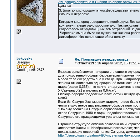
Эльдорадо спрятано в Сибири на сверх глубинах ?
Цитата:
3. Богатая кислородом атмосфера действительно 
слонах и черепахе
.
Которым кислород совершенно необходим. Без кис
континент, а ещё одно морское дно. Так как слоны
содрогалась от чудовищных землетрясений. И да
Черепахе смена была не нужна, так как она работ
литосфере. Что явно пошло ей на пользу.
bykovsky
Re: Пропавшие неандертальцы
Ветеран
«
Ответ #29 :
16 Апреля 2012, 15:13:51 »
Сообщений: 2878
Безразмерный момент инерции сплошного однород
Для тонкостенной сферы безразмерный момент ине
масса тела сосредоточена у его центра. Например,
что она относительно однородна, её плотность с
шара (равен 0,335), что является аргументом в по
У Сатурна 0.21 и плотность 0.6г/см3
Отсюда перераспределение плотности к центру до
г/cm3
Если бы Сатурн был газовым шаром, то все было б
четко видно некое шистигранное образование пос
"Почему облака на Сатурне образовали шестиугол
около Сатурна в 1980-х годах, подобное явление 
Сатурна с его вращающимся ураганом не казался 
Странная структура облаков показана на инфрак
аппаратом Кассини. Изображения показывают, что
показывающие северный полюс Сатурна, демонстр
http://planetologia.ru/saturn/493-mysterious-hexagon