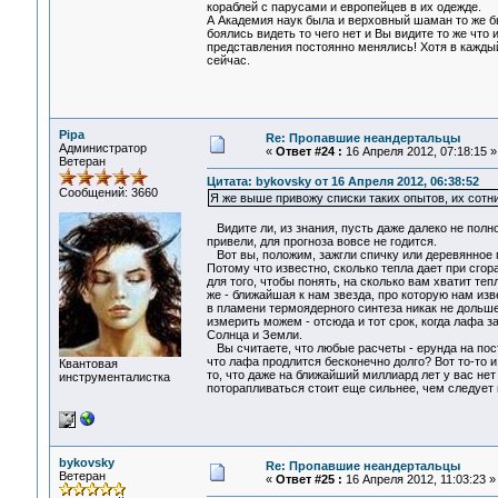
кораблей с парусами и европейцев в их одежде.
А Академия наук была и верховный шаман то же бы
боялись видеть то чего нет и Вы видите то же что 
представления постоянно менялись! Хотя в каждый
сейчас.
Pipa
Re: Пропавшие неандертальцы
Администратор
«
Ответ #24 :
16 Апреля 2012, 07:18:15 »
Ветеран
Цитата: bykovsky от 16 Апреля 2012, 06:38:52
Сообщений: 3660
Я же выше привожу списки таких опытов, их сотн
Видите ли, из знания, пусть даже далеко не полн
привели, для прогноза вовсе не годится.
Вот вы, положим, зажгли спичку или деревянное по
Потому что известно, сколько тепла дает при сгор
для того, чтобы понять, на сколько вам хватит те
же - ближайшая к нам звезда, про которую нам из
в пламени термоядерного синтеза никак не дольше
измерить можем - отсюда и тот срок, когда лафа за
Солнца и Земли.
Вы считаете, что любые расчеты - ерунда на пост
что лафа продлится бесконечно долго? Вот то-то и
Квантовая
то, что даже на ближайший миллиард лет у вас нет
инструменталистка
поторапливаться стоит еще сильнее, чем следует 
bykovsky
Re: Пропавшие неандертальцы
Ветеран
«
Ответ #25 :
16 Апреля 2012, 11:03:23 »