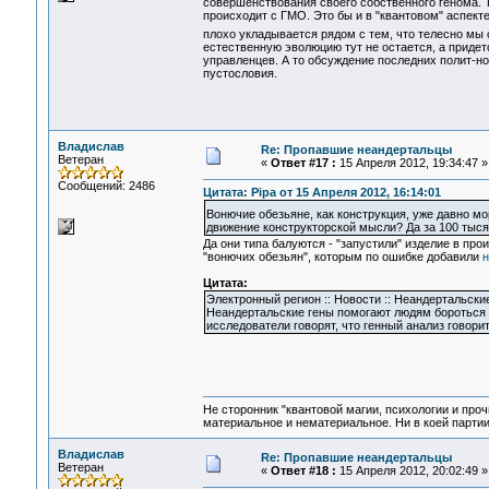
совершенствования своего собственного генома. Т.
происходит с ГМО. Это бы и в "квантовом" аспект
плохо укладывается рядом с тем, что телесно мы
естественную эволюцию тут не остается, а приде
управленцев. А то обсуждение последних полит-но
пустословия.
Владислав
Re: Пропавшие неандертальцы
Ветеран
«
Ответ #17 :
15 Апреля 2012, 19:34:47 »
Сообщений: 2486
Цитата: Pipa от 15 Апреля 2012, 16:14:01
Вонючие обезьяне, как конструкция, уже давно м
движение конструкторской мысли? Да за 100 тысяч
Да они типа балуются - "запустили" изделие в про
"вонючих обезьян", которым по ошибке добавили
н
Цитата:
Электронный регион :: Новости :: Неандертальски
Неандертальские гены помогают людям бороться 
исследователи говорят, что генный анализ говорит 
Не сторонник "квантовой магии, психологии и проч
материальное и нематериальное. Ни в коей партии
Владислав
Re: Пропавшие неандертальцы
Ветеран
«
Ответ #18 :
15 Апреля 2012, 20:02:49 »