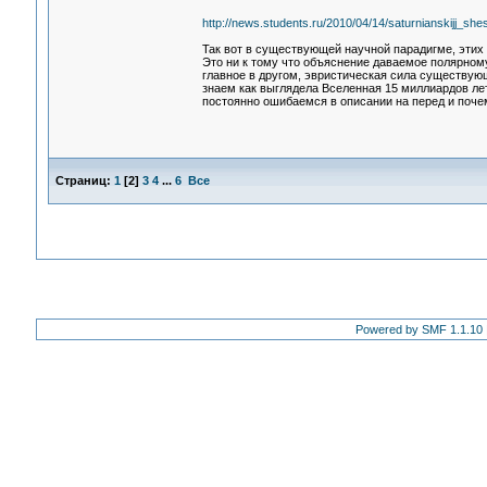
http://news.students.ru/2010/04/14/saturnianskijj_shes
Так вот в существующей научной парадигме, этих 
Это ни к тому что объяснение даваемое полярном
главное в другом, эвристическая сила существую
знаем как выглядела Вселенная 15 миллиардов лет 
постоянно ошибаемся в описании на перед и почем
Страниц:
1
[
2
]
3
4
...
6
Все
Powered by SMF 1.1.10