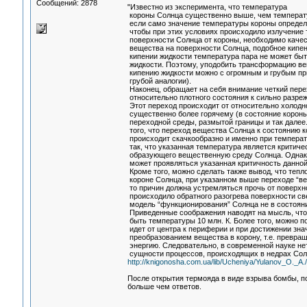
Сообщений: 2878
"Известно из эксперимента, что температура
короны Солнца существенно выше, чем температу
если само значение температуры короны определ
чтобы при этих условиях происходило излучение т
поверхности Солнца от короны, необходимо каче
вещества на поверхности Солнца, подобное кипен
кипении жидкости температура пара не может бы
жидкости. Поэтому, уподобить трансформацию ве
кипению жидкости можно с огромным и грубым при
грубой аналогии).
Наконец, обращает на себя внимание четкий пере
относительно плотного состояния к сильно разреж
Этот переход происходит от относительно холодног
существенно более горячему (в состояние короны)
переходной среды, размытой границы и так далее.
того, что переход вещества Солнца к состоянию к
происходит скачкообразно и именно при температу
так, что указанная температура является критичес
образующего вещественную среду Солнца. Однако
может проявляться указанная критичность данной
Кроме того, можно сделать также вывод, что тепл
короне Солнца, при указанном выше переходе “ве
то причин должна устремляться прочь от поверхн
происходило обратного разогрева поверхности с
модель “функционирования” Солнца не в состоянии
Приведенные соображения наводят на мысль, что 
быть температуры 10 млн. К. Более того, можно по
идет от центра к периферии и при достижении зна
преобразованием вещества в корону, т.е. превра
энергию. Следовательно, в современной науке не
сущности процессов, происходящих в недрах Сол
http://knigonosha.com.ua/lib/Ucheniya/Yulanov_O._A
После открытия термояда в виде взрыва бомбы, п
больше чем ответов.