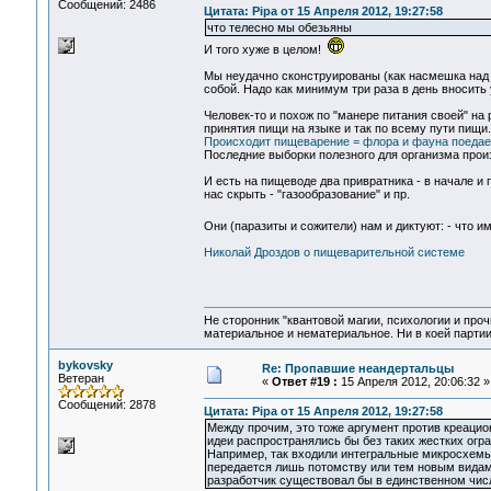
Сообщений: 2486
Цитата: Pipa от 15 Апреля 2012, 19:27:58
что телесно мы обезьяны
И того хуже в целом!
Мы неудачно сконструированы (как насмешка над в
собой. Надо как минимум три раза в день вносить у
Человек-то и похож по "манере питания своей" на 
принятия пищи на языке и так по всему пути пищи.
Происходит пищеварение = флора и фауна поедае
Последние выборки полезного для организма произв
И есть на пищеводе два привратника - в начале и
нас скрыть - "газообразование" и пр.
Они (паразиты и сожители) нам и диктуют: - что и
Николай Дроздов о пищеварительной системе
Не сторонник "квантовой магии, психологии и проч
материальное и нематериальное. Ни в коей партии
bykovsky
Re: Пропавшие неандертальцы
Ветеран
«
Ответ #19 :
15 Апреля 2012, 20:06:32 »
Сообщений: 2878
Цитата: Pipa от 15 Апреля 2012, 19:27:58
Между прочим, это тоже аргумент против креацио
идеи распространялись бы без таких жестких огр
Например, так входили интегральные микросхемы в
передается лишь потомству или тем новым видам,
разработчик существовал бы в единственном числе