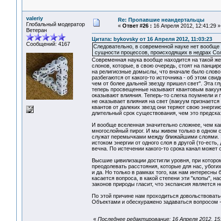
valeriy
Re: Пропавшие неандертальцы
Глобальный модератор
«
Ответ #26 :
16 Апреля 2012, 12:41:29 »
Ветеран
Цитата: bykovsky от 16 Апреля 2012, 11:03:23
Сообщений: 4167
Следовательно, в современной науке нет вообще
сущности процессов, происходящих в недрах Со
Современная наука вообще находится на такой же 
слонов, которые, в свою очередь, стоят на панци
на религиозные домыслы, что вначале было слово,
разбегаются от какого-то источника - об этом св
чем от более дальней звезду пришел свет". Эта гл
теперь просвещенные называют квантовым вакуумо
оказывают влияния. Теперь-то слегка поумнели и 
не оказывает влияния на свет (вакуум признается
квантов от далеких звезд они теряют свою энергию,
длительный срок существования, чем это предска
И вообще вселенная значительно сложнее, чем ка
многослойный пирог. И мы живем только в одном 
служат перемычками между ближайшими слоями. Э
истоком энергии от одного слоя в другой (то-есть,
вечна. По истечении какого-то срока канал может 
Высшие цивилизации достигли уровня, при которо
преодолевать расстояния, которые для нас, убог
и да. Но только в рамках того, как нам интересн
касается вопроса, в какой степени эти "клопы", н
законов природы гласит, что экспансия является 
По этой причине нам проходиться довольствоват
Объектами и обескуражено задаваться вопросом - 
«
Последнее редактирование: 16 Апреля 2012, 15:3