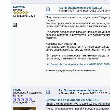
bykovsky
Re: Пропавшие неандертальцы
Ветеран
«
Ответ #27 :
16 Апреля 2012, 14:46:00 »
Сообщений: 2878
"Американские космические зонды серии "Вояджер
границе.
Компьютерные модели, основанные на данных, пол
напоминает пену в кружке пива, а каждый пузырь 
По словам профессора Юджина Паркера из универс
перекрещиваются, в результате чего создается пе
галактик.
Неожиданный результат
Исследователи признаются, что не ожидали увиде
более спокойным местом, где линии магнитного п
"Эти результаты интересны тем, что нам придетс
частицами, магнитными полями и газами"
http://www.bbc.co.uk/russian/science/2011/06/1106
И это в порядке вещей а не исключение.
valeriy
Re: Пропавшие неандертальцы
Глобальный модератор
«
Ответ #28 :
16 Апреля 2012, 15:12:02 »
Ветеран
Цитата: Pipa от 16 Апреля 2012, 07:18:15
Сообщений: 4167
Видите ли, из знания, пусть даже далеко не полно
Пипа, ты совершенно права! Я всегда восхищалс