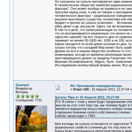
Но сказанное не сильно противоречит идее инженер
В человеческом обществе наиболее рациональное 
фактора". Оно может вообще не прижиться не зави
прогулки перед сном, я уже не говорю о протирани
человеческого фактора – рациональное поведение 
разумно мыслящего существа, коллектива или общ
бюджет и прочее не сильно позволяют... Вспомним
уйму денег и др. ресурсов. Здесь так же возможны
В том то и дело, что сроки реализации по челове
что он воспринимается медленным это ничего не з
зарослях камней) так вот скорость дюн из сравнен
занимает не менее 50-1000 лет. 1000 а не 100, ис
камни находятся по всей длине колонии из дюн, то
только потому что соседний Мир может быть крайн
Далеко не все в нашем обществе особенно то что з
инженерами, исходя из времени реализации проек
простирающееся далеко за пределы Галактики. Но 
Вернере (Ксанфомалити), Марсе, Луне. Заявление
Исследование молекулярной формы жизни. Все идет
Quangel
Re: Пропавшие неандертальцы
Модератор
«
Ответ #20 :
15 Апреля 2012, 21:37:44 »
Ветеран
Цитата: Pipa от 15 Апреля 2012, 19:27:58
Сообщений: 7733
P.S. В связи с этим у меня будет предложение Urb
мысли на этот счет (про так, как человек будет в
является вариантом искусственного отбора челове
совершенствования своего собственного генома. Т
сейчас происходит с ГМО.
Мои взгляды не сильно отличаются от идеологии "
формальных свойств сознания,до тех пор,пока не
Блоха будут воплощаться непосредственно в кван