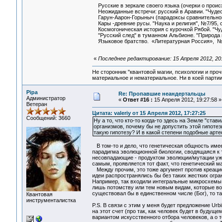
Русские в зеркале своего языка (очерки о происхо
Неожиданные встречи: русский в Аравии. "Чудеса 
Гарун-Аарон-Горыныч (парадоксы сравнительной л
Кары -древние русы. "Наука и религия", №7/95, с
Космогоническая история с курочкой Рябой. "Чуд
"Русский след" в туманном Альбионе. "Природа и 
Языковое братство. «Литературная Россия», №48
«
Последнее редактирование: 15 Апреля 2012, 20
Не сторонник "квантовой магии, психологии и проч
материальное и нематериальное. Ни в коей партии
Pipa
Re: Пропавшие неандертальцы
Администратор
«
Ответ #16 :
15 Апреля 2012, 19:27:58 »
Ветеран
Цитата: valeriy от 15 Апреля 2012, 17:27:25
Сообщений: 3660
Ну а то, что кто-то когда-то здесь на Земле "с
организмов, почему бы не допустить этой гипоте
такую гипотезу? И в какой степени подобные арт
В том-то и дело, что генетическая общность имее
парадигма эволюционной биологии, сводящаяся к 
несовпадающие - продуктом эволюции/мутации уже
самым, проявляется тот факт, что генетический 
Между прочим, это тоже аргумент против креацио
идеи распространялись бы без таких жестких огра
Например, так входили интегральные микросхемы в
лишь потомству или тем новым видам, которые воз
существовал бы в единственном числе (Бог), то т
Квантовая
инструменталистка
P.S. В связи с этим у меня будет предложение Urb
на этот счет (про так, как человек будет в будуще
вариантом искусственного отбора человеков, а о т