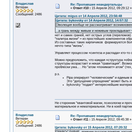
Владислав
Re: Пропавшие неандертальцы
Ветеран
«
Ответ #10 :
15 Апреля 2012, 09:29:12 »
Сообщений: 2486
Цитата: migus от 14 Апреля 2012, 23:56:48
Цитата: bykovsky от 14 Апреля 2012, 14:57:32
Эволюция вообще не рассматривает возникновен
...а грань между живым и неживым прокладывает 
нет и самих граней, нет острых углов (переломов)
"палитра жизни" = из простейших компонентов о
Из составных таких кирпичиков формируются более
нечто типа "жизнь".
Управляет процессом «синтеза и распада» кто-то с
Можно предположить, что каждая «структура »обл
структуры возрастает и некая "гравитация". Возмо
проблески ума... . Но "атом «понимает» атом" (тех,
p.s.
Pipa оперирует "человеческим" и единым в
Это "допущение-упрощение" может быть и
bykovsky "подает" интереснейшие материал
Не сторонник "квантовой магии, психологии и проч
материальное и нематериальное. Ни в коей партии
Владислав
Re: Пропавшие неандертальцы
Ветеран
«
Ответ #11 :
15 Апреля 2012, 09:45:38 »
Сообщений: 2486
Цитата: bykovsky от 15 Апреля 2012, 07:20:32
ПРАВОСЛАВИЕ, древнее русское понятие, насчитыв