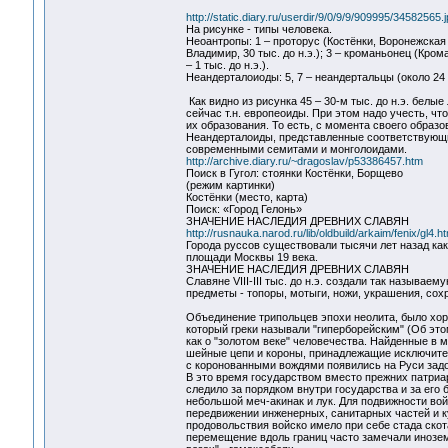
http://static.diary.ru/userdir/9/0/9/9/909995/34582565.
На рисунке - типы человека.
Неоантропы: 1 – проторус (Костёнки, Воронежская о
Владимир, 30 тыс. до н.э.); 3 – кроманьонец (Крома
– 1 тыс. до н.э.).
Неандерталоиоды: 5, 7 – неандертальцы (около 24 ты
Как видно из рисунка 45 – 30-м тыс. до н.э. белы
сейчас т.н. европеоиды. При этом надо учесть, чт
их образования. То есть, с момента своего образо
Неандерталоиды, представленные соответствующи
современными семитами и монголоидами.
http://archive.diary.ru/~dragoslav/p53386457.htm
Поиск в Гугол: стоянки Костёнки, Борщево
(режим картинки)
Костёнки (место, карта)
Поиск: «Город Гелонь»
ЗНАЧЕНИЕ НАСЛЕДИЯ ДРЕВНИХ СЛАВЯН
http://rusnauka.narod.ru/lib/oldbuild/arkaim/fenix/gl4.h
Города руссов существовали тысячи лет назад ка
площади Москвы 19 века.
ЗНАЧЕНИЕ НАСЛЕДИЯ ДРЕВНИХ СЛАВЯН
Славяне VIII-III тыс. до н.э. создали так называ
предметы - топоры, мотыги, ножи, украшения, со
Объединение трипольцев эпохи неолита, было хо
который греки называли "гиперборейским" (Об этом
как о "золотом веке" человечества. Найденные в 
шейные цепи и короны, принадлежащие исключител
с коронованными вождями появились на Руси задол
В это время государством вместо прежних патриар
следило за порядком внутри государства и за его
небольшой меч-акинак и лук. Для подвижности во
передвижении инженерных, санитарных частей и ку
продовольствия войско имело при себе стада скот
перемещение вдоль границ часто замечали иноземн