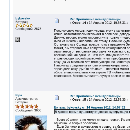
bykovsky
Re: Пропавшие неандертальцы
Ветеран
«
Ответ #4 :
14 Апреля 2012, 19:36:31 »
Сообщений: 2878
Поясню свою мысль, идея «создателя» в качестве
извне, автоматически включает в себя все довод
Данную версию может опровергнуть только «чудес
либо из ничего и аналогичное этому. Наличие чуда 
Остановилось Солнце, прекратилось вращение Земли
может, а материальные создатели находящиеся во 
отличается от тех самых инопланетян контакт, с 
обогнавшей нас даже на 10^9 10^9 или даже 9^9^9
управляющих косной материей путем преобразован
секунда их миллион лет, плюс ускорение нашего р
Например создание квантового компьютера, плюс 
через доли секунды Он объявит ... впрочем может
обязательно появляться на экране ТВ и объявлять
поклонения. Можно выполнять чужую волю и не по
Pipa
Re: Пропавшие неандертальцы
Администратор
«
Ответ #5 :
14 Апреля 2012, 22:58:33 »
Ветеран
Цитата: bykovsky от 14 Апреля 2012, 14:57:32
Сообщений: 3660
В данное время существуют две конкурирующие 
Всего объяснить не может ни одна теория. Именно
однозначно теория эволюции.
Если бы люди и другие живые существа были пло