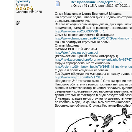
bykovsky
Re: Пропавшие неандертальцы
Ветеран
«
Ответ #9 :
15 Апреля 2012, 07:20:32 »
Сообщений: 2878
Опыт Мышкина и Центр Вселенной Мишина
На паутине подвешивался диск. С одной из сторон
создавала притяжение.
Всё же исходя из симметрии диска, диск вращатьс
предметов, каждый раз по разному в зависимости
http://www.duel.ru/200038/?38_5_1
Опыт Мышкина аналогичный материал
http://www.chronos.msu.ru/RREPORTS/parkhomov_n
На что реагируют крутильные весы?
Опыты Мишина
НАЧАЛА ВЫСШЕЙ ФИЗИКИ
http://alexfrolov.narod.ru/m.pdf
(Включает обширный список Литературы)
http://hayka.progtech.ru/forum/viewtopic.php?t=66747
Форум «прогрессивные технологии»
http://svitk.ru/004_book_book/7b/1645_hihinskiy-o_d
О душе и происхождении человека
Так будем обсуждение материала в пользу сущест
http://www.twirpx.com/file/217315/
Шредингер Э. Что такое жизнь? С точки зрения фи
Напомню обитатели стоянок Костёнки не просто с
бивней в качестве которых использовались цилин
сверление и красители и это на самой заре появл
дополнительных факторов в виде создателей разв
У неандертальцев не смотря на их древность нич
по крайней мере, на данный момент это наиболее
Воронежская область. Стоянка Костенки-Борщёво.