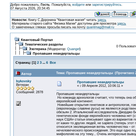
Добро пожаловать,
Гость
. Пожалуйста,
войдите
или
зарегистрируйтесь
.
07 Августа 2026, 20:34:45
Новости:
Книгу С.Доронина "Квантовая магия" читать
здесь
Материалы старого сайта "Физика Магии" доступны для просмотра
здесь
О замеченных глюках просьба писать на почту
quantmag@mail.ru
Квантовый Портал
Тематические разделы
0 Пользовате
Эзотерика
(Модератор:
Quangel
)
Пропавшие неандертальцы
Страниц:
[
1
]
2
3
...
6
Все
Тема: Пропавшие неандертальцы (Прочитано 2
Автор
bykovsky
Пропавшие неандертальцы
Ветеран
«
:
09 Апреля 2012, 10:06:11 »
Сообщений: 2878
Пропавшие неандертальцы
Но команда археологов считает, что теперь она 
европейский континент.
Новейшие открытия генетиков и антропологов, гов
(европеоиды славяне русы) не являются родствен
обезьян 2. Итальянский исследователь Джорджо Б
генетическом фонде европейского человека нет (с
наук США» статьи описывают один из вариантов г
от каких-то других людей, не sapiens (теперь этот
относится эволюционная ветвь человечества – от
нечеловеческого происхождения. Это еще одно по
мифологию на эту тему... Очень интересные выво