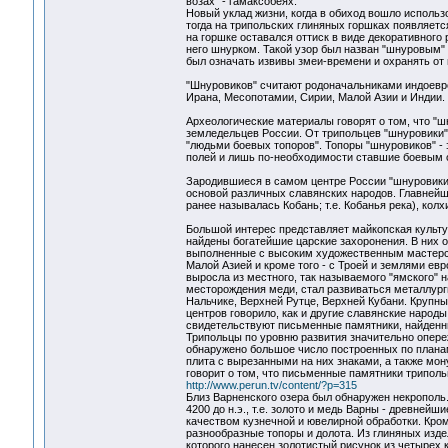
возах" - гамаксобеях.
Новый уклад жизни, когда в обиход вошло использ
тогда на трипольских глиняных горшках появляетс
на горшке оставался оттиск в виде декоративного
него шнурком. Такой узор был назван "шнуровым" 
был означать извивы змеи-времени и охранять от 
"Шнуровиков" считают родоначальниками индоевро
Ирана, Месопотамии, Сирии, Малой Азии и Индии.
Археологические материалы говорят о том, что "
земледельцев России. От трипольцев "шнуровики"
"людьми боевых топоров". Топоры "шнуровиков" -
полей и лишь по-необходимости ставшие боевым 
Зародившиеся в самом центре России "шнуровики
основой различных славянских народов. Главнейш
ранее называлась Кобань; т.е. Кобанья река), колх
Большой интерес представляет майкопская культура
найдены богатейшие царские захоронения. В них
выполненные с высоким художественным мастерст
Малой Азией и кроме того - с Троей и землями евр
выросла из местного, так называемого "ямского" 
месторождения меди, стал развиваться металлург
Нальчике, Верхней Рутце, Верхней Кубани. Крупны
центров говорило, как и другие славянские народы,
свидетельствуют письменные памятники, найденные
Трипольцы по уровню развития значительно опереж
обнаружено большое число построенных по плана
плита с вырезанными на них знаками, а также мону
говорит о том, что письменные памятники трипол
http://www.perun.tv/content/?p=315
Близ Варненского озера был обнаружен некрополь. 
4200 до н.э., т.е. золото и медь Варны - древней
качеством кузнечной и ювелирной обработки. Кро
разнообразные топоры и долота. Из глиняных изд
которого нанесен золотистый рисунок из четырех 