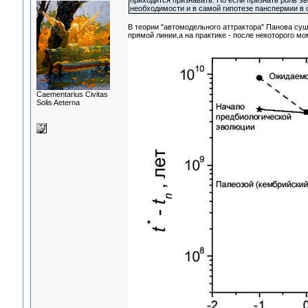
приходится признавать. Но если признать роль э
необходимости и в самой гипотезе панспермии в
В теории "автомодельного аттрактора" Панова сущ
прямой линии,а на практике - после некоторого мо
Сaementarius Civitas
Solis Aeterna