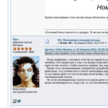
Кроме панспермии этого ничем иным объяснить не
«Осенний Ангел прячется в дождях. В листве янтарн
Pipa
Re: Пропавшие неандертальцы
Администратор
«
Ответ #8 :
15 Апреля 2012, 02:27:07 »
Ветеран
Цитата: Urbis Numen от 15 Апреля 2012, 02:05:1
Сообщений: 3660
Кроме панспермии этого ничем иным объяснить н
Всем графикам, у которых хотя бы по одной из ос
линейно. Не говоря уже о том, что выбор событий 
одно из них изъять, чтобы изогнуть кривую так, как
Кроме того, возникновение эукариотов (аэробной
фактором, что углекислота стала в атмосфере ред
то на самом деле это почти всегда катастрофы, п
эволюционный скачок.
Но если эволюционные скачки и в самом деле сле
резко активизируется. А раз так, то это несомненн
Квантовая
инструменталистка