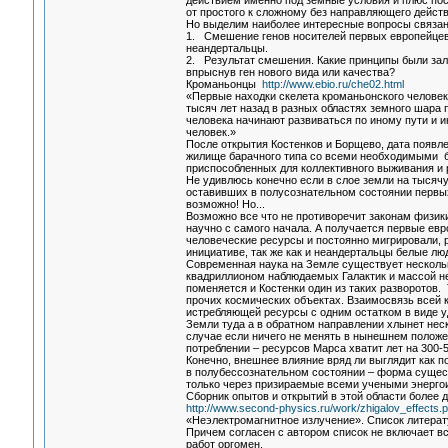
действием именно под земные условия и плюс пос
от простого к сложному без направляющего действ
Но выделим наиболее интересные вопросы связанн
1. Смешение генов носителей первых европейцев
неандертальцы.
2. Результат смешения. Какие принципы были зал
впрыснув ген нового вида или качества?
Кроманьонцы
http://www.ebio.ru/che02.html
«Первые находки скелета кроманьонского человека
тысяч лет назад в разных областях земного шара
человека начинают развиваться по иному пути и 
человек.»
После открытия Костенков и Борщево, дата появле
жилище барачного типа со всеми необходимыми бы
приспособленных для коллективного выживания и 
Не удивлюсь конечно если в слое земли на тысячу
оставивших в полусознательном состоянии первых
возможно! Но...
Возможно все что не противоречит законам физики,
научно с самого начала. А получается первые ев
человеческие ресурсы и постоянно мигрировали, 
инициативе, так же как и неандертальцы белые л
Современная наука на Земле существует несколько
квадриллионом наблюдаемых Галактик и массой н
поменяется и Костенки один из таких разворотов.
прочих космических объектах. Взаимосвязь всей к
истребляющей ресурсы с одним остатком в виде у
Земли туда а в обратном направлении хлынет неск
случае если ничего не менять в нынешнем положе
потреблении – ресурсов Марса хватит лет на 300-
Конечно, внешнее влияние вряд ли выглядит как 
в полубессознательном состоянии – форма сущест
только через призираемые всеми учеными энергои
Сборник опытов и открытий в этой области более д
http://www.second-physics.ru/work/zhigalov_effects.p
«Неэлектромагнитное излучение». Список литерат
Причем согласен с автором список не включает в
работ оргомен.