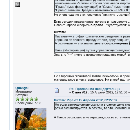
национальной Религии, которая описывала мироус
“Правь” (мир формирующий) и “Славь” (мир творя
“Правь”, жили по Правде и назывались – ПРАВО
Не очень удачно это пояснение "притянуто за уши".
Есть сегодня православие, но есть и правоверие ..
Славить право и верить
в право
- "чувствуется" 
Цитата:
Писание — это фактологические сведения, а разл
хорошее от плохого, правду от лжи, одну вещь от д
А различать — это значит
уметь со-раз-мер-ять
Навь (Информация) путём управляющего воздейст
Знать о "***" и уметь познанное наделять мерой и
Не сторонник "квантовой магии, психологии и проч
материальное и нематериальное. Ни в коей партии
Quangel
Re: Пропавшие неандертальцы
Модератор
«
Ответ #12 :
15 Апреля 2012, 12:51:30 »
Ветеран
Цитата: Pipa от 15 Апреля 2012, 02:27:07
Сообщений: 7733
Но если эволюционные скачки и в самом деле сле
резко активизируется. А раз так, то это несомненн
А Панов эволюцию и не отрицает,просто есть неки