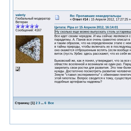
valeriy
Re: Пропавшие неандертальцы
Глобальный модератор
«
Ответ #14 :
15 Апреля 2012, 17:27:25 »
Ветеран
Цитата: Pipa от 15 Апреля 2012, 16:14:01
Сообщений: 4167
Ну сколько еще можно выпускать столь устаревш
Все идет своим чередом. И мы сейчас являемся с
парадигмы. А. Панов все очень грамотно описал в
и таким образом, что на определенном этапе с не
в тайны природы, чтобы включать их в последующи
оно окажется отброшенным вспять (если вообще не
виток (пусть Урбис здесь расскажет, что из себя м
Быковский же, как я понял, утверждает, что за в
областях вселенной и возникали не один раз. Пар
закрепить свои ростки для развития. Это тем-бо
нужды. Достаточно посмотреть развитие человеческ
Земле "ставил эксперименты" с обменами генетич
этой гипотезы. Вопрос сводится к тому, существу
подобные артефакты надежны?
Страниц:
[
1
]
2
3
...
6
Все