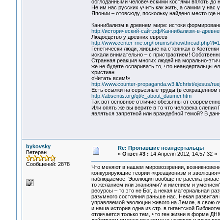
обглоданными человеческими костями вплоть до н
Не им нас русских учить как жить, а самим у нас 
Японии – отовсюду, поскольку найдено место где 
Каннибализм в древнем мире: истоки формировани
http://исторический-сайт.рф/Каннибализм-в-древне
Людоедство у древних евреев
http://www.center-rne.org/forums/showthread.php?t=
Генетически люди, жившие на стоянках в Костёнки
искали внимательно – с пристрастием! Собственно
Странная реакция многих людей на морально-этич
же не будете оспаривать то, что неандертальцы е
христиан
«Читать всем!»
http://www.counter-propaganda.w3.lt/christ/ejesus/ru
Есть ссылки на серьезные труды (в сокращенном 
http://absentis.org/qt/c_about_daumer.htm
Так вот основное отличие обезьяны от современно
Или опять же вы верите в то что человека слепил
являться запретной или враждебной темой? В данн
bykovsky
Re: Пропавшие неандертальцы
Ветеран
«
Ответ #3 :
14 Апреля 2012, 14:57:32 »
Сообщений: 2878
Что меняют в нашем мировоззрении, возникновени
конкурирующие теории «креационизм и эволюция
наблюдаемое. Эволюция вообще не рассматривает 
то желанием или знаниями? и имением и умением?
ресурсы – то это не Бог, а некая материальная 
разумного состояния раньше нас. Некая развитая 
управляемой эволюции живого на Земле, в свою 
и наша история одна из стр. в гигантской Библио
отличается только тем, что ген жизни в форме Д