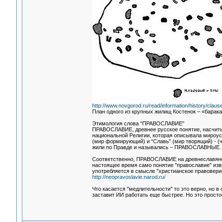
http://www.novgorod.ru/read/information/history/clauses
План одного из крупных жилищ Костенок – «барака
Этимология слова "ПРАВОСЛАВИЕ"
ПРАВОСЛАВИЕ, древнее русское понятие, насчитыв
национальной Религии, которая описывала мироус
(мир формирующий) и “Славь” (мир творящий) - (ч
жили по Правде и назывались – ПРАВОСЛАВНЫЕ.
Соответственно, ПРАВОСЛАВИЕ на древнеславянс
настоящее время само понятие "православие" извр
употребляется в смысле "христианское правоверие"
http://neopravoslavie.narod.ru/
Что касается "медлительности" то это верно, но 
заставит ИИ работать еще быстрее. Но это просто