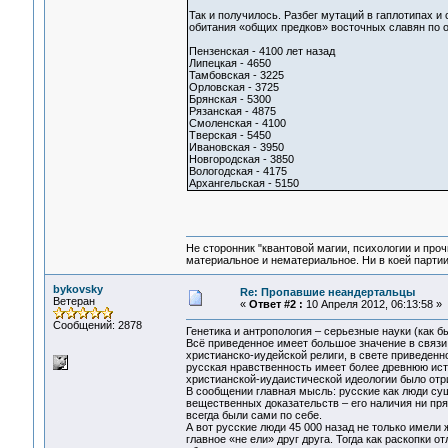
Так и получилось. Разбег мутаций в гаплотипах 
обитания «общих предков» восточных славян по 
Пензенская - 4100 лет назад
Липецкая - 4650
Тамбовская - 3225
Орловская - 3725
Брянская - 5300
Рязанская - 4875
Смоленская - 4100
Тверская - 5450
Ивановская - 3950
Новгородская - 3850
Вологодская - 4175
Архангельская - 5150
Не сторонник "квантовой магии, психологии и проч
материальное и нематериальное. Ни в коей партии
bykovsky
Re: Пропавшие неандертальцы
Ветеран
«
Ответ #2 :
10 Апреля 2012, 06:13:58 »
Сообщений: 2878
Генетика и антропология – серьезные науки (как б
Всё приведенное имеет большое значение в связи
христианско-иудейской религи, в свете приведенн
русская нравственность имеет более древнюю исто
христианской-иудаистической идеологии было отр
В сообщении главная мысль: русские как люди суще
вещественных доказательств – его наличия ни пря
всегда были сами по себе.
А вот русские люди 45 000 назад не только имели 
главное «не ели» друг друга. Тогда как раскопки