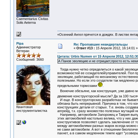
Сaementarius Civitas
Solis Aeterna
«Осенний Ангел прячется в дождях. В листве янтарн
Pipa
Re: Пропавшие неандертальцы
Администратор
«
Ответ #13 :
15 Апреля 2012, 16:14:01 »
Ветеран
Цитата: Urbis Numen от 15 Апреля 2012, 12:51:3
Сообщений: 3660
А Панов эволюцию и не отрицает,просто есть нек
Тогда нужно четко определиться о какой эволюци
возможностей ее созидателей/управителей. Пол пр
эволюции, работающий по механизму естественног
полезными. Но если это создатели так медленно ра
предельными тормозами
.
Вонючие обезьяне, как конструкция, уже давно м
движение конструкторской мысли? Да за 100 тысяч
И еще. В конструкторских разработках не бывает 
обязана быть непрерывной. Причина в том, что ко
Квантовая
конструкциях детали от старых. Т.е. вновь созда
инструменталистка
апгрейд, т.к. сразу множество полезных мутаций н
Например, автомобили Запорожец и Таврия выпус
этих автомобилей настолько велика, что у них даж
конструктивов позволяет сделать заключение от т
между автомобилями разных марок всегда можно н
не сами автомобили. А вот в отношении биологиче
пахнет, а в самом медленном темпе идет "усовер