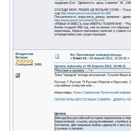
традиции (См.: "Древность: арьи, славяне". М., 199
СОСЕДИ МОИ. РЕШЕК ЦЕ ВОЗЬНЕ СОЛИ – "Соседи мо
год/.
http://www.perun.tv/content/?p=309
Письменность, мера веса, длины, времени – древ
http://www.perun.tv/content/?p=315
«РАВЬИ И ИВЕСЪ /или ИВЕРЪ/ ПОБРАТАНЕ – "Русс
Более поздняя 986 год, тем не менее это образцы
кириллицы, Кирилл признавал наличие у славян с
упорядочивал уже существующее.
Владислав
Re: Пропавшие неандертальцы
Ветеран
«
Ответ #1 :
09 Апреля 2012, 15:26:42 »
Сообщений: 2486
Цитата: bykovsky от 09 Апреля 2012, 10:06:11
"Русские и грузины ....".»
Тема "предков" всегда актуальная. Ссылки Ваши в
Руссия, Г-Руссия. П-Руссия (Персия и Пруссия). Э
случайные созвучия или ...
Иероглифы.
Руны Славянские Рунический алфави
ГАПЛОТИПЫ ВОСТОЧНЫХ СЛАВЯН - ДЕВЯТЬ П
Цитата:
Мясорубка российской истории перемолола и пере
переселения, ссылки, раскулачивания, служба в 
потомков. Две мировые войны сдвинули с места м
ссылках и лагерях.