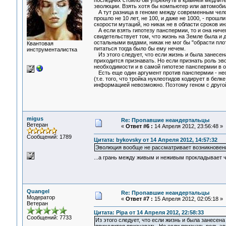
последних стоило бы упрекнуть в крайней медлит
эволюции. Взять хотя бы компьютер или автомобил
А тут разница в геноме между современным челов
прошло не 10 лет, не 100, и даже не 1000, - прош
скорости мутаций, но никак не в области сроков и
А если взять гипотезу панспермии, то и она ниче
свидетельствует том, что жизнь на Земле была и 
остальными видами, никак не мог бы "обрасти плот
Квантовая
питаться тогда было бы ему нечем.
инструменталистка
Из этого следует, что если жизнь и была занесен
приходится признавать. Но если признать роль э
необходимости и в самой гипотезе панспермии в 
Есть еще один аргумент против панспермии - неодн
(т.е. того, что тройка нуклеотидов кодирует в бел
информацией невозможно. Поэтому геном с друго
migus
Re: Пропавшие неандертальцы
Ветеран
«
Ответ #6 :
14 Апреля 2012, 23:56:48 »
Сообщений: 1789
Цитата: bykovsky от 14 Апреля 2012, 14:57:32
Эволюция вообще не рассматривает возникновен
...а грань между живым и неживым прокладывает ч
Quangel
Re: Пропавшие неандертальцы
Модератор
«
Ответ #7 :
15 Апреля 2012, 02:05:18 »
Ветеран
Цитата: Pipa от 14 Апреля 2012, 22:58:33
Сообщений: 7733
Из этого следует, что если жизнь и была занесен