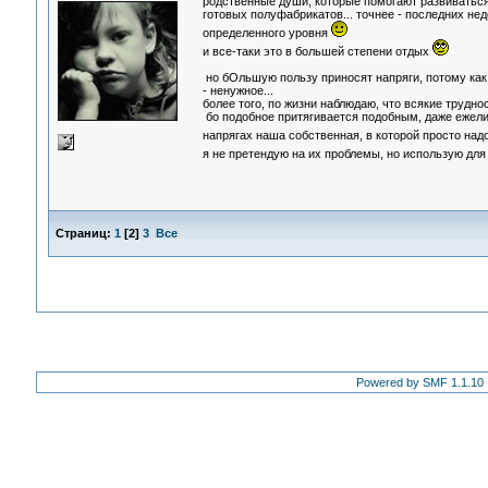
родственные души, которые помогают развиваться б
готовых полуфабрикатов... точнее - последних нед
определенного уровня
и все-таки это в большей степени отдых
но бОльшую пользу приносят напряги, потому как
- ненужное...
более того, по жизни наблюдаю, что всякие трудно
бо подобное притягивается подобным, даже ежели 
напрягах наша собственная, в которой просто над
я не претендую на их проблемы, но использую дл
Страниц:
1
[
2
]
3
Все
Powered by SMF 1.1.10