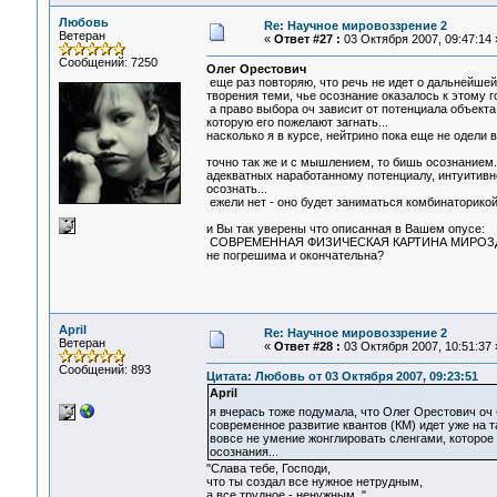
Любовь
Re: Научное мировоззрение 2
Ветеран
«
Ответ #27 :
03 Октября 2007, 09:47:14 
Сообщений: 7250
Олег Орестович
еще раз повторяю, что речь не идет о дальнейшей
творения теми, чье осознание оказалось к этому г
а право выбора оч зависит от потенциала объекта,
которую его пожелают загнать...
насколько я в курсе, нейтрино пока еще не одели 
точно так же и с мышлением, то бишь осознанием.
адекватных наработанному потенциалу, интуитивн
осознать...
ежели нет - оно будет заниматься комбинаторикой 
и Вы так уверены что описанная в Вашем опусе:
СОВРЕМЕННАЯ ФИЗИЧЕСКАЯ КАРТИНА МИРОЗ
не погрешима и окончательна?
April
Re: Научное мировоззрение 2
Ветеран
«
Ответ #28 :
03 Октября 2007, 10:51:37 
Сообщений: 893
Цитата: Любовь от 03 Октября 2007, 09:23:51
April
я вчерась тоже подумала, что Олег Орестович оч 
современное развитие квантов (КМ) идет уже на т
вовсе не умение жонглировать сленгами, которое
осознания...
"Слава тебе, Господи,
что ты создал все нужное нетрудным,
а все трудное - ненужным. "