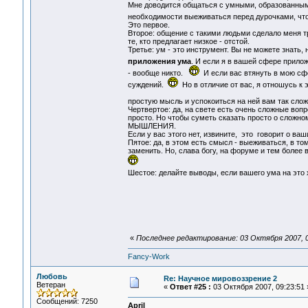
Мне доводится общаться с умными, образованным
необходимости выеживаться перед дурочками, что
Это первое.
Второе: общение с такими людьми сделало меня тр
те, кто предлагает низкое - отстой.
Третье: ум - это инструмент. Вы не можете знать, 
приложения ума
. И если я в вашей сфере прило
- вообще никто.
И если вас втянуть в мою сф
суждений.
Но в отличие от вас, я отношусь к
простую мысль и успокоиться на ней вам так слож
Чертвертое: да, на свете есть очень сложные воп
просто. Но чтобы суметь сказать просто о с
МЫШЛЕНИЯ.
Если у вас этого нет, извините, это говорит о ваш
Пятое: да, в этом есть смысл - выеживаться, в то
заменить. Но, слава богу, на форуме и тем более 
Шестое: делайте выводы, если вашего ума на это
«
Последнее редактирование: 03 Октября 2007, 07
Fancy-Work
Любовь
Re: Научное мировоззрение 2
Ветеран
«
Ответ #25 :
03 Октября 2007, 09:23:51 
Сообщений: 7250
April