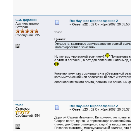
С.И. Доронин
Re: Научное мировоззрение 2
Администратор
«
Ответ #22 :
02 Октября 2007, 20:05:50 
Ветеран
folor
Сообщений: 795
Цитата:
Умозреть, квантовое запутывание во всякой всячи
политкорректнее заметить....
Ну почему «во всякой всячине»?
Привлекать кв
с этим я согласен, а вот для описания, например,
.
Конечно тому, кто сомневается в объективной реа
кого мистический или религиозный опыт и эзотери
обоснование такого опыта, понимание основных ф
folor
Re: Научное мировоззрение 2
Старожил
«
Ответ #23 :
02 Октября 2007, 20:35:37 
Сообщений: 554
Дорогой Сергей Иванович, Вы конечно же правы в
Скорее всего, где-то на терминаторе квантовой п
(лично для Вашего покорного слуги) в несколько 
Позволю заметить, многоуважаемый коллега, что 