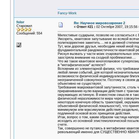
Fancy-Work
folor
Re: Научное мировоззрение 2
Старожил
«
Ответ #21 :
02 Октября 2007, 19:15:56 
Сообщений: 554
Милостивые сударыни, позволю не согласиться с
Умозреть, квантовое запутывание во всякой всячин
политкорректнее заметить.... не в должной степен
Тут, мои дорогие друзья, необходим некий иной п
фундаментальной рандомистичности квантовой ре
Рискуя вызвать у части моих очаровательных оппо
заостряла внимание на сходной проблематике....
Что же такое квантовое многоплановое суперпози
в "метафизическом" аспекте?
Вспомним из элементарной физики, что требовани
любой линии событий, для которой незначительные
возможности физической индивидуализации близлеж
неограниченной совокупности. Поэтому в своем дв
объективно не существуют.
Требование макроквантовой запутанности, столь 
приравниванию нулю вариации действия с транзак
окружающих истинную. В известном смысле в тако
физической неразложимости мира через совокупн
некоторую конечную область траекторий, окружаю
объективной физической локальности!), что приня
минимумом или максимумом действия раздельно, н
подлинной основой всех принципов действия.
Итак, вопрос о том, каким образом частица напер
исходить из основной эпистемологической посылк
счете.
Так, совершенно не путаясь в метафизике кванто
револьвенций именно для СУЩЕСТВЕННО КВАН