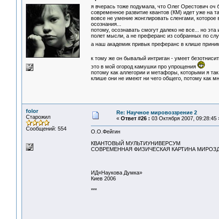
я вчерась тоже подумала, что Олег Орестович оч 
современное развитие квантов (КМ) идет уже на т
вовсе не умение жонглировать сленгами, которое 
осознания...
потому, осознавать смогут далеко не все... но эт
полет мысли, а не преферанс из собранных по слу
а наш академик привык преферанс в клише прин
к тому же он бывалый интриган - умеет безотниси
это в мой огород камушки про упрощения
потому как аллегории и метафоры, которыми я так 
клише они не имеют ни чего общего, потому как мн
folor
Re: Научное мировоззрение 2
Старожил
«
Ответ #26 :
03 Октября 2007, 09:28:45 
Сообщений: 554
О.О.Фейгин
КВАНТОВЫЙ МУЛЬТИУНИВЕРСУМ
СОВРЕМЕННАЯ ФИЗИЧЕСКАЯ КАРТИНА МИРОЗ
ИД«Наукова Думка»
Киев 2006
***