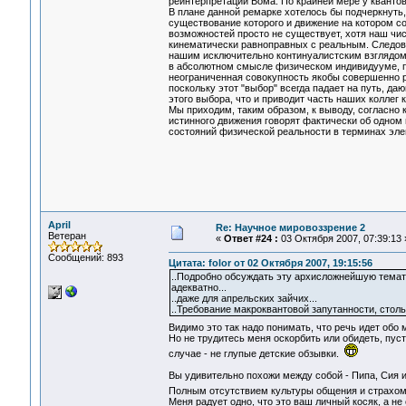
реинтерпретации Бома. По крайней мере у квант
В плане данной ремарке хотелось бы подчеркнуть
существование которого и движение на котором с
возможностей просто не существует, хотя наш чис
кинематически равноправных с реальным. Следова
нашим исключительно континуалистским взглядом 
в абсолютном смысле физическом индивидууме, пе
неограниченная совокупность якобы совершенно р
поскольку этот "выбор" всегда падает на путь, д
этого выбора, что и приводит часть наших коллег
Мы приходим, таким образом, к выводу, согласно
истинного движения говорят фактически об одном и
состояний физической реальности в терминах элем
April
Re: Научное мировоззрение 2
Ветеран
«
Ответ #24 :
03 Октября 2007, 07:39:13 
Сообщений: 893
Цитата: folor от 02 Октября 2007, 19:15:56
..Подробно обсуждать эту архисложнейшую темати
адекватно...
..даже для апрельских зайчих...
..Требование макроквантовой запутанности, стол
Видимо это так надо понимать, что речь идет обо 
Но не трудитесь меня оскорбить или обидеть, пуст
случае - не глупые детские обзывки.
Вы удивительно похожи между собой - Пипа, Сия и f
Полным отсутствием культуры общения и страхо
Меня радует одно, что это ваш личный косяк, а н