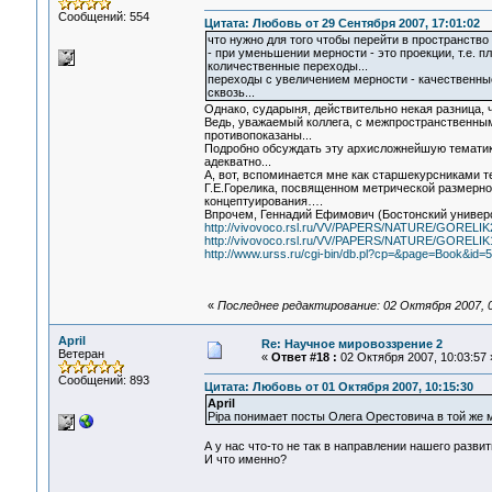
Сообщений: 554
Цитата: Любовь от 29 Сентября 2007, 17:01:02
что нужно для того чтобы перейти в пространство
- при уменьшении мерности - это проекции, т.е. пл
количественные переходы...
переходы с увеличением мерности - качественные,
сквозь...
Однако, сударыня, действительно некая разница, ч
Ведь, уважаемый коллега, с межпространственным
противопоказаны...
Подробно обсуждать эту архисложнейшую тематику
адекватно...
А, вот, вспоминается мне как старшекурсниками 
Г.Е.Горелика, посвященном метрической размерно
концептуирования….
Впрочем, Геннадий Ефимович (Бостонский универс
http://vivovoco.rsl.ru/VV/PAPERS/NATURE/GORELI
http://vivovoco.rsl.ru/VV/PAPERS/NATURE/GORELI
http://www.urss.ru/cgi-bin/db.pl?cp=&page=Book&id=
«
Последнее редактирование: 02 Октября 2007, 09
April
Re: Научное мировоззрение 2
Ветеран
«
Ответ #18 :
02 Октября 2007, 10:03:57 
Сообщений: 893
Цитата: Любовь от 01 Октября 2007, 10:15:30
April
Pipa понимает посты Олега Орестовича в той же м
А у нас что-то не так в направлении нашего разв
И что именно?