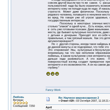
совсем другой мысли про то же самое. С расш
пользователей надо бы было ограничить возможн
интернету кому ни попадя куда не надо. И наказ
строгости. Может даже физически. Поскольку
рядового человека, попавшего в ненужное место
во вред. Не говоря уже об угрозе здоровью, п
государственным интересам.
Поскольку в некоторых злачных местах и
столько "злаков" в одной куче... Есть юзеры, ко
в сеть уже готовыми психами. Даже маньяками. И
места, где бывают культурные посетители, даже
с детьми и дочерьми. Приходят все из себя чи
правильные, а там грязный маньяк. Как это дет
аргументированно?!
Но с другой стороны, иногда такое найдешь в 
до данной минуты и не подозревал, что тебе это
Это откровение! Увы, культурные и бескультурн
вперемешку, так что при неполном образовани
поймешь, в каком культурном слое интернета на
дальше надо развиваться. А это важно. По
поверхностный взгляд создает превратное пре
интернете и его возможностях. А он на самом де
глубину."
Fancy-Work
Любовь
Re: Научное мировоззрение 2
Ветеран
«
Ответ #29 :
03 Октября 2007, 11:18:21 
Сообщений: 7250
April