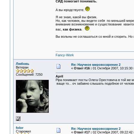
СИД помогает понимать.
А вы юродствуете.
Я не знаю, какой вы физик.
Но, как человек, вы ведете себя по меньшей мере 
внимание возникновение и существование квантов
вас,
как физика
.
Вы вольны не соглашаться со мной и спорить. Но 
Fancy-Work
Любовь
Re: Научное мировоззрение 2
Ветеран
«
Ответ #16 :
01 Октября 2007, 10:15:30 
Сообщений: 7250
April
Pipa понимает посты Олега Орестовича в той же м
ваще то... оч забавно слышать подобное от челове
folor
Re: Научное мировоззрение 2
Старожил
«
Ответ #17 :
02 Октября 2007, 09:22:42 