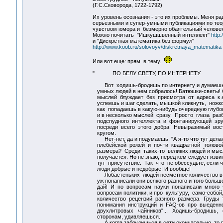
(Г.С.Сковорода, 1722-1792)
Их уровень осознания - это их проблемы. Меня рад
серьезными и супер-умными публикациями по теори
чувством юмора и безмерно обаятельный человек
Можно почитать "Ишкушшвенный интеллект"
http:
и "Дискретная математика без формул"
http://www.koob.ru/solovoyv/diskretnaya_matematika
Или вот еще: прям в тему.
" ПО БЕЛУ СВЕТУ, ПО ИНТЕРНЕТУ
Вот ходишь-бродишь по интернету и думаешь:
умных людей в нем собралось! Батюшки-светы! С
мыслей блуждает без присмотра от адреса к ад
успеешь и шаг сделать, мышкой кликнуть, ножко
как попадаешь в какую-нибудь очередную глубок
и в несколько мыслей сразу. Просто глаза раз
подспудного интеллекта и фонтанирующей эр
посреди всего этого добра! Невыразимый вост
кругом.
Нет-нет, да и подумаешь: "А я-то что тут дела
плебейской рожей и почти квадратной голово
размера? Cреди таких-то великих людей и мысл
получается. Но не знаю, перед кем следует извин
тут присутствие. Так что не обессудьте, если чт
люди добрые и недобрые! И вообще!
Лобастеньких людей несметное количество в и
уж понаписали они всякого разного и того больш
дай! И по вопросам науки понаписали много ч
вопросам политики, и про культуру, само-собой
количество рецензий разного размера. Груды 
понимания инструкций и FAQ-ов про выеденно
двухлитровых чайников"... Ходишь-бродишь, 
сторонам, удивляешься.
А когда заблудишься в сети окончательно, то 