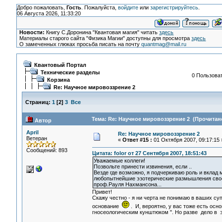
Добро пожаловать,
Гость
. Пожалуйста,
войдите
или
зарегистрируйтесь
.
06 Августа 2026, 11:33:20
Новости:
Книгу С.Доронина "Квантовая магия" читать
здесь
Материалы старого сайта "Физика Магии" доступны для просмотра
здесь
О замеченных глюках просьба писать на почту
quantmag@mail.ru
Квантовый Портал
Технические разделы
0 Пользоват
Корзина
Re: Научное мировоззрение 2
Страниц:
1
[
2
]
3
Все
Тема: Re: Научное мировоззрение 2 (Прочитано
Автор
April
Re: Научное мировоззрение 2
Ветеран
«
Ответ #15 :
01 Октября 2007, 09:17:15 
Сообщений: 893
Цитата: folor от 27 Сентября 2007, 18:51:43
Уважаемые коллеги!
Позвольте принести извинения, если ..
Везде где возможно, я подчеркиваю роль и вклад 
любопытнейшие эзотерические размышления свое
проф.Рауля Нахмансона...
Привет!
Скажу честно - я ни черта не понимаю в ваших су
основание
. И, вероятно, у вас тоже есть ос
гносеологическим кунштюком ". Но разве дело в 