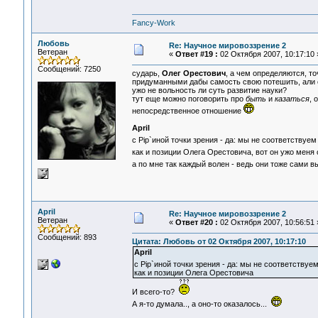
Fancy-Work
Любовь
Re: Научное мировоззрение 2
Ветеран
«
Ответ #19 :
02 Октября 2007, 10:17:10 
Сообщений: 7250
сударь,
Олег Орестович
, а чем определяются, т
придуманными дабы самость свою потешить, али 
ужо не вольность ли суть развитие науки?
тут еще можно поговорить про
быть
и
казаться
, 
непосредственное отношение
April
с Pip`иной точки зрения - да: мы не соответствуем
как и позиции Олега Орестовича, вот он ужо меня
а по мне так каждый волен - ведь они тоже сами 
April
Re: Научное мировоззрение 2
Ветеран
«
Ответ #20 :
02 Октября 2007, 10:56:51 
Сообщений: 893
Цитата: Любовь от 02 Октября 2007, 10:17:10
April
с Pip`иной точки зрения - да: мы не соответствуе
как и позиции Олега Орестовича
И всего-то?
А я-то думала.., а оно-то оказалось...