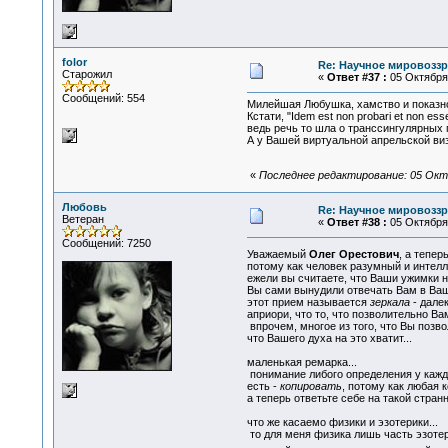
folor
Re: Научное мировоззр
Старожил
«
Ответ #37 :
05 Октября 
Сообщений: 554
Милейшая Любушка, хамство и показное
Кстати, "Idem est non probari et non esse;
ведь речь то шла о транссингулярных п
А у Вашей виртуальной апрельской виз
«
Последнее редактирование: 05 Октяб
Любовь
Re: Научное мировоззр
Ветеран
«
Ответ #38 :
05 Октября 
Сообщений: 7250
Уважаемый
Олег Орестович
, а тепер
потому как человек разумный и интелле
ежели вы считаете, что Ваши ужимки не
Вы сами вынудили отвечать Вам в Ваш
этот прием называется
зеркала
- далек
априори, что то, что позволительно Ва
впрочем, многое из того, что Вы позв
что Вашего духа на это хватит...
маленькая ремарка...
понимание либого определения у каждо
есть -
копировать
, потому как любая 
а теперь ответьте себе на такой странн
что же касаемо физики и эзотерики...
то для меня физика лишь часть эзотер