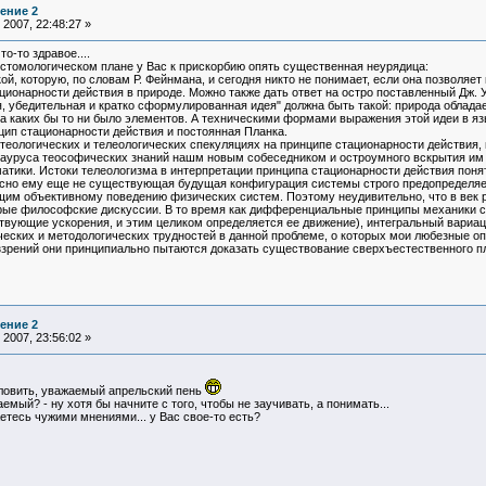
ение 2
2007, 22:48:27 »
о-то здравое....
истомологическом плане у Вас к прискорбию опять существенная неурядица:
й, которую, по словам Р. Фейнмана, и сегодня никто не понимает, если она позволяет
ционарности действия в природе. Можно также дать ответ на остро поставленный Дж. 
ая, убедительная и кратко сформулированная идея" должна быть такой: природа обла
каких бы то ни было элементов. А техническими формами выражения этой идеи в язы
цип стационарности действия и постоянная Планка.
 теологических и телеологических спекуляциях на принципе стационарности действия
зауруса теософических знаний нашм новым собеседником и остроумного вскрытия им
матики. Истоки телеологизма в интерпретации принципа стационарности действия пон
ласно ему еще не существующая будущая конфигурация системы строго предопределяе
им объективному поведению физических систем. Поэтому неудивительно, что в век р
трые философские дискуссии. В то время как дифференциальные принципы механики 
вующие ускорения, и этим целиком определяется ее движение), интегральный вариаци
еских и методологических трудностей в данной проблеме, о которых мои любезные опп
ззрений они принципиально пытаются доказать существование сверхъестественного п
ение 2
2007, 23:56:02 »
уловить, уважаемый апрельский пень
емый? - ну хотя бы начните с того, чтобы не заучивать, а понимать...
етесь чужими мнениями... у Вас свое-то есть?