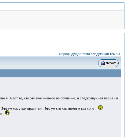
« предыдущая тема
следующая тема »
ся. А вот то, что это уже никакое не обучение, а сладкозвучная песня - в
 Это уж кому как нравится. Это уж кто как может и как хочет.
ен.