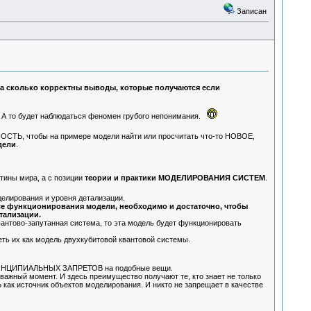
Записан
на сколько корректны выводы, которые получаются если
но. А то будет наблюдаться феномен грубого непонимания.
СТЬ, чтобы на примере модели найти или просчитать что-то НОВОЕ,
дели
.
ртины мира, а с позиции
теории и практики МОДЕЛИРОВАНИЯ СИСТЕМ
.
елирования и уровня детализации.
се функционирования модели, необходимо и достаточно, чтобы
тализации.
квантово-запутанная система, то эта модель будет функционировать
треть их как модель двухкубитовой квантовой системы.
ПРИНЦИПИАЛЬНЫХ ЗАПРЕТОВ на подобные вещи.
 важный момент. И здесь преимущество получают те, кто знает не только
ак источник объектов моделирования. И никто не запрещает в качестве