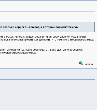
 на сколько корректны выводы, которые получаются если
ерит в объективность существования квантовых уровней Реальности
, но пока не готовы принять как данность, что помимо материального мира,
ения; сможет ли наглядно обосновать и всем доступно объяснить
тавляющая окружающего мира.
Записан