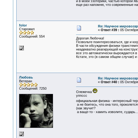
и в моей эзотерики, частью которой 
еще раз напомню, что современные нау
folor
Re: Научное мировоззр
Старожил
«
Ответ #39 :
05 Октября 
Сообщений: 554
Дорогая Любочка!
Позвольте поинтересоваться, где и к
В части обсуждения физики транстемп
неадекватно реагирующей на конструк
все это автоматически вырождается в 
Кстати, это (в самом общем случае) и
Любовь
Re: Научное мировоззр
Ветеран
«
Ответ #40 :
05 Октября 
Сообщений: 7250
Олежечка
уппссс
официальная физика - интересный те
а не боитесь, что она того, проколетс
(как звучит?
а ваще-то - хамить изволите, сударь...