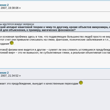
ение 2
2007, 19:38:08 »
ы крутятся вокруг вопроса:
кий аппарат квантовой теории к чему-то другому, кроме объектов микромира,
й для объяснения, к примеру, магических феноменов?
, и основная проблема здесь в том, что подавляющее большинство людей просто не в
этот счет они привыкли списывать на глюки, фантазии, психические заболевания и т.п.
оздания
.
нтовой физики мне видится в другом – сумеет ли она сломить устоявшиеся предубежд
 «тонкий мир» – это не вымысел, не субъективные глюки, а реальная объективная сос
ение 2
2007, 21:34:52 »
мает это предубеждение, вынудит к качественным переходам