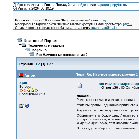
Добро пожаловать,
Гость
. Пожалуйста,
войдите
или
зарегистрируйтесь
.
06 Августа 2026, 05:10:19
Новости:
Книгу С.Доронина "Квантовая магия" читать
здесь
Материалы старого сайта "Физика Магии" доступны для просмотра
здесь
О замеченных глюках просьба писать на почту
quantmag@mail.ru
Квантовый Портал
Технические разделы
Корзина
Re: Научное мировоззрение 2
Страниц:
1
2
[
3
]
Все
Тема: Re: Научное мировоззрение 2 
Автор
April
Re: Научное мировоззр
Ветеран
«
Ответ #30 :
03 Октября 
Сообщений: 893
Любовь
Родственные души далеко не всегда сто
этом вы правы - единение приятного 
А трудности - это ведь как посмотреть
Общение - это божий дар. И если ест
Ты лучше голодай, чем что попало еш
И лучше будь один, чем вместе с кем
Это уж где выбора нет, там появляют