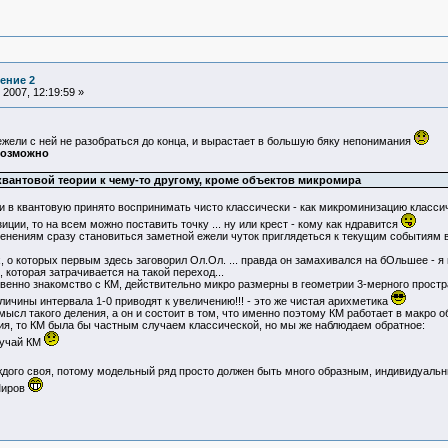
ение 2
2007, 12:19:59 »
ежели с ней не разобраться до конца, и вырастает в большую бяку непонимания
озможно
квантовой теории к чему-то другому, кроме объектов микромира
и в квантовую принято воспринимать чисто классически - как микроминизацию классич
ции, то на всем можно поставить точку ... ну или крест - кому как ндравится
енениям сразу становиться заметной ежели чуток приглядеться к текущим событиям в
, о которых первым здесь заговорил Ол.Ол. ... правда он замахивался на бОльшее - я
 которая затрачивается на такой переход...
венно знакомство с КМ, действительно микро размерны в геометрии 3-мерного простра
еличины интервала 1-0 приводят к увеличению!!! - это же чистая арихметика
ысл такого деления, а он и состоит в том, что именно поэтому КМ работает в макро о
ия, то КМ была бы частным случаем классической, но мы же наблюдаем обратное:
лучай КМ
аждого своя, потому модельный ряд просто должен быть много образным, индивидуальным
Миров