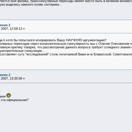
является моя физика, транссингулярные переходы имеют место быть в великом множес
ки родились намного позже эзотерики...
ение 2
2007, 12:58:12 »
огда я хотя бы попытался игнорировать Вашу НАУЧНУЮ аргументацию?
олярных переходов через космологическую сингулярность мы с Олегом Олеговичем не
тивную критику товарке, что рассмотрение данного вопроса требует солидного зна
умозрительные спекуляции....
 составляет суть "исследований" столь почитаемой Вами м-м Блаватской. Симптоматич
ение 2
2007, 13:35:58 »
рмин
я эта официальная?