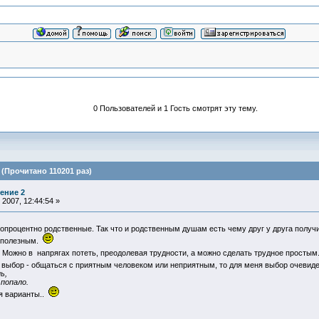
0 Пользователей и 1 Гость смотрят эту тему.
(Прочитано 110201 раз)
ение 2
2007, 12:44:54 »
процентно родственные. Так что и родственным душам есть чему друг у друга получить
с полезным.
. Можно в напрягах потеть, преодолевая трудности, а можно сделать трудное простым.
ь выбор - общаться с приятным человеком или неприятным, то для меня выбор очевид
ь,
 попало.
ся варианты..