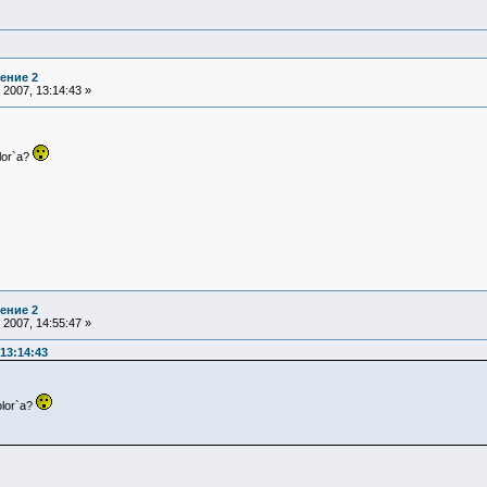
ение 2
2007, 13:14:43 »
lor`а?
ение 2
2007, 14:55:47 »
13:14:43
olor`а?