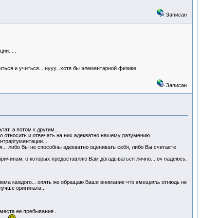
Записан
и.....
ься и учиться....нууу...хотя бы элементарной физике
Записан
ат, а потом к другим...
то относить и отвечать на них адекватно нашему разумению...
нтраргументации...
я... либо Вы не способны адекватно оценивать себя, либо Вы считаете
причинам, о которых предоставляю Вам догадываться лично... оч надеюсь,
блема каждого... опять же обращаю Ваше внимание что
вмещать
отнюдь не
лучше оригинала...
места ее пребывания...