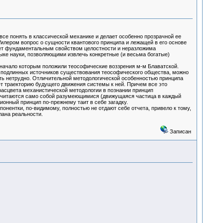
 все понять в классической механике и делает особенно прозрачной ее
Уилером вопрос о сущности квантового принципа и лежащей в его основе
дает фундаментальным свойством целостности и неразложима
ке науки, позволяющими извлечь конкретные (и весьма богатые)
, начало которым положили теософические воззрения м-м Блаватской.
 подлинных источников существования теософического общества, можно
ять нетрудно. Отличительной методологической особенностью принципа
т траекторию будущего движения системы к ней. Причем все это
асцвета механистической методологии в познании принцип
считаются само собой разумеющимися (движущаяся частица в каждый
онный принцип по-прежнему таит в себе загадку.
онентки, по-видимому, полностью не отдают себе отчета, привело к тому,
лана реальности.
Записан