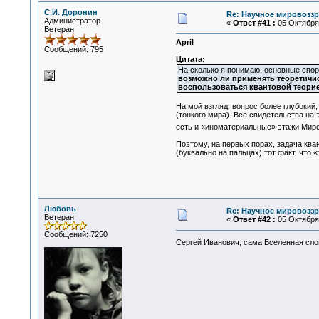
С.И. Доронин
Re: Научное мировоззр
Администратор
«
Ответ #41 :
05 Октября 
Ветеран
April
Сообщений: 795
Цитата:
На сколько я понимаю, основные спор
возможно ли применять теоретичис
воспользоваться квантовой теорие
На мой взгляд, вопрос более глубокий
(тонкого мира). Все свидетельства на 
есть и «иноматериальные» этажи Мир
Поэтому, на первых порах, задача ква
(буквально на пальцах) тот факт, что
Любовь
Re: Научное мировоззр
Ветеран
«
Ответ #42 :
05 Октября 
Сообщений: 7250
Сергей Иванович, сама Вселенная сло