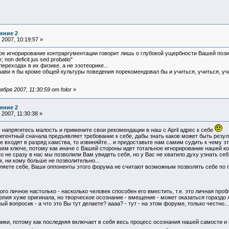
ение 2
2007, 10:19:57 »
 игнорирование контраргументации говорит лишь о глубокой ущербности Вашей позици
 non deficit jus sed probatio"
ереходах в их физике, а не эзотеорике...
ави я бы кроме общей культуры поведения порекомендовал бы и учиться, учиться, учит
ря 2007, 11:30:59 от folor
»
ение 2
2007, 11:30:38 »
ь напрягитесь малость и примените свои рекомендации в наш с April адрес к себе
гентный сначала предъявляет требование к себе, дабы знать каков может быть результ
 входят в разряд хамства, то извиняйте... и предоставьте нам самим судить к чему э
ем ключе, потому как иначе с Вашей стороны идет тотальное игнорирование нашей ко
о не сразу в нас мы позволили Вам увидеть себя, но у Вас не хватило духу узнать себ
м, ни кому больше не позволительно...
оляете себе, Ваши оппоненты этого форума не считают возможным позволять себе по 
го личное настолько - насколько человек способен его вместить, т.е. это личная про
копия хуже оригинала, но творческое осознание - вмещение - может оказаться гораздо 
ый вопросик - а что это Вы тут делаете? аааа? - тут - на этом форуме, только честно...
ики, потому как последняя включает в себя весь процесс осознания нашей самости и 