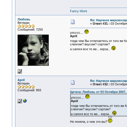
Fancy-Work
Любовь
Re: Научное мировоззр
Ветеран
«
Ответ #31 :
03 Октября 
Сообщений: 7250
упсссс....
April
тогда чем Вы отличаетесь от того же fo
сленгом? вкусом? сортом?
а сапоги все те же... керза...
April
Re: Научное мировоззр
Ветеран
«
Ответ #32 :
03 Октября 
Сообщений: 893
Цитата: Любовь от 03 Октября 2007, 
упсссс....
April
тогда чем Вы отличаетесь от того же f
сленгом? вкусом? сортом?
а сапоги все те же... керза...
Не поняла, о чем это вы?