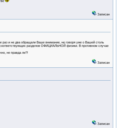
тве
Записан
 раз и не два обращали Ваше внимание, не говоря уже о Вашей столь
ния соответствующих разделов ОФИЦИАЛЬНОЙ физики. В противном случае
но, не правда ли?!
Записан
Записан