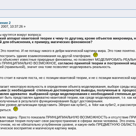
ение 2
2007, 10:37:26 »
 крутятся вокруг вопроса:
кий аппарат квантовой теории к чему-то другому, кроме объектов микромира, 
й для объяснения, к примеру, магических феноменов?
. Это понятно. И не потащу никого в дебри магической картины мира. Это тоже понят
 построить здание взаимопонимания на другой платформе.
ько объясняет известные природные феномены, но позволяет МОДЕЛИРОВАТЬ РЕАЛЬНО
бя, но ПРИНЦИПИАЛЬНО ВОЗМОЖНОЕ,
согласно принятой теории и построенной мо
й (правильной), значит она тоже позволяет моделировать реальность.
то стоит в начале поста, не с позиции квантовой теории, и не с позиции магической ка
агает некоторую вольность в определении объекта моделирования, выборе среды мод
ными (с необходимой степенью достоверности) выводы, полученные в процес
авлен адекватно выбранной среде моделирования с необходимой степенью де
т быть представлен адекватно квантовой теории, как среде моделирования, т.е. как 
 полученные в результате функционирования будут достоверными.
ом уровне детализации представить Эйприл как кубит1, а folor как кубит2, и рассмо
ориться.
 ставлю задачу. Просто показала ПРИНЦИПИАЛЬНУЮ ВОЗМОЖНОСТЬ и отсутствие 
квантовая теория получает свое распространение в сферах жизни человека. Это очень
точном, но не обязательно углубленном уровне, и какую-либо ПРЕДМЕТНУЮ ОБЛАСТЬ к
ское восприятие и магическую картину мира.