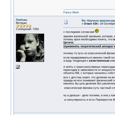
Fancy-Work
Любовь
Re: Научное мировоззр
Ветеран
«
Ответ #34 :
04 Октября 
Сообщений: 7250
с последним согласная
акромя маленькой заковыки, которая, 
почему архи необходимо понять, что
в
Цитата:
применять теоретический аппарат 
почему-то путь из классической физик
если придерживаться именно такой пози
а ведь тенденция к
качественным
изм
я опять о транссингулярных переходах
переходов в зависимости от мощности,
объекты КМ, с которых началось собст
все с детства знают, что деление на в
правда не все понимают физический см
ежелить бы шло деление без увеличен
классическая физика суть частный с
ну а дальше - дело техники, а она у к
а сингулярность и есть Перекресток 