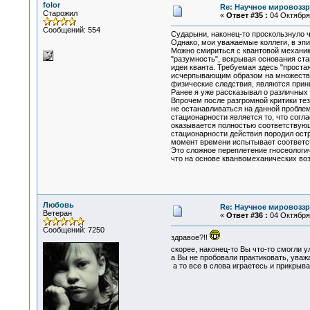
folor
Re: Научное мировоззр
Старожил
«
Ответ #35 :
04 Октября 
Сообщений: 554
Сударыни, наконец-то проскользнуло чт
Однако, мои уважаемые коллеги, в эп
Можно смириться с квантовой механико
"разумность", вскрывая основания ста
идеи кванта. Требуемая здесь "прост
исчерпывающим образом на множества 
физические следствия, являются прин
Ранее я уже рассказывал о различных
Впрочем после разгромной критики те
не останавливаться на данной пробле
стационарности является то, что сог
оказывается полностью соответствующ
стационарности действия породил ос
момент времени испытывает соответст
Это сложное переплетение гносеологич
что на основе кванвомеханических во
Любовь
Re: Научное мировоззр
Ветеран
«
Ответ #36 :
04 Октября 
Сообщений: 7250
здравое?!!
скорее, наконец-то Вы что-то смогли 
а Вы не пробовали практиковать, уважа
а то все в слова играетесь и прикрыва