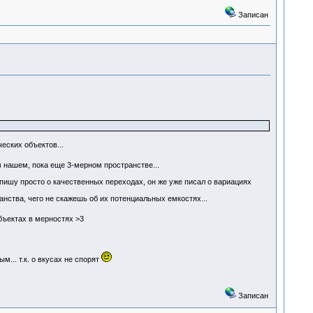
Записан
еских объектов...
 нашем, пока еще 3-мерном пространстве...
 пишу просто о качественных переходах, он же уже писал о вариациях
нства, чего не скажешь об их потенциальных емкостях...
бъектах в мерностях >3
... т.к. о вкусах не спорят
Записан