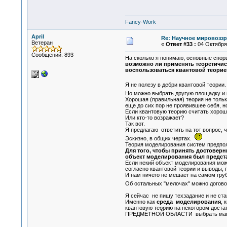
Fancy-Work
April
Re: Научное мировоззр
Ветеран
«
Ответ #33 :
04 Октября 
Сообщений: 893
На сколько я понимаю, основные споры
возможно ли применять теоретичис
воспользоваться квантовой теорие
Я не полезу в дебри квантовой теории
Но можно выбрать другую площадку и
Хорошая (правильная) теория не тол
еще до сих пор не проявившее се
Если квантовую теорию считать хороше
Или кто-то возражает?
Так вот.
Я предлагаю ответить на тот вопрос, ч
Эскизно, в общих чертах.
Теория моделирования систем предпол
Для того, чтобы принять достовер
объект моделирования был предст
Если некий объект моделирования може
согласно квантовой теории и выводы,
И нам ничего не мешает на самом груб
Об остальных "мелочах" можно догов
Я сейчас не пишу техзадание и не
Именно как
среда моделирования
, 
квантовую теорию на некотором доста
ПРЕДМЕТНОЙ ОБЛАСТИ выбрать магиче