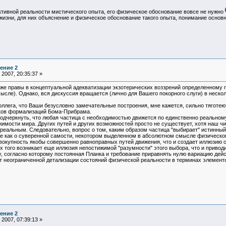
ктивной реальности мистического опыта, его физическое обоснование вовсе не нужно
изни, для них объяснение и физическое обоснование такого опыта, понимание основн
ение 2
2007, 20:35:37 »
же правы в концептуальной адекватизации экзотерических воззрений определенному по
ысле). Однако, вся дискуссия вращается (лично для Вашего покорного слуги) в неск
лега, что Ваши безусловно замечательные построения, мне кажется, сильно тяготеют
ков формализаций Бома-Прибрама.
одчеркнуть, что любая частица с необходимостью движется по единственно реальному
мости мира. Других путей и других возможностей просто не существует, хотя наш чи
 реальным. Следовательно, вопрос о том, каким образом частица "выбирает" истинны
це как о суверенной самости, некотором выделенном в абсолютном смысле физическом
окупность якобы совершенно равноправных путей движения, что и создает иллюзию св
 того возникает еще иллюзия непостижимой "разумности" этого выбора, что и привод
, согласно которому постоянная Планка и требование приравнять нулю вариацию дейст
 от неограниченной детализации состояний физической реальности в терминах элементо
ение 2
2007, 07:39:13 »