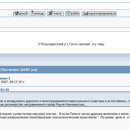
0 Пользователей и 1 Гость смотрят эту тему.
(Прочитано 110367 раз)
ение 2
2007, 09:17:15 »
:51:43
оль и вклад моего дорогого и многоуважаемого виртуального соавтора и естественн
ак резонерство несравненного проф.Рауля Нахмансона...
 в ваших супер-пупер-научных постах. И если Пипа в число дурочек включила и меня
еские размышления своеобразным гносеологическим кунштюком ". Но разве дело в э