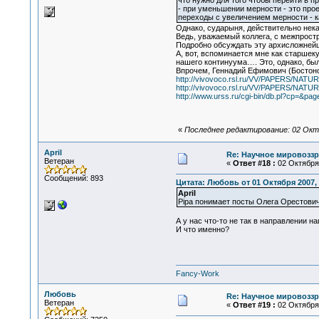
что нужно для того чтобы перейти в п
- при уменьшении мерности - это проек
переходы с увеличением мерности - ка
Однако, сударыня, действительно некая
Ведь, уважаемый коллега, с межпрост
Подробно обсуждать эту архисложнейшу
А, вот, вспоминается мне как старше
нашего континуума…. Это, однако, бы
Впрочем, Геннадий Ефимович (Бостонс
http://vivovoco.rsl.ru/VV/PAPERS/NA
http://vivovoco.rsl.ru/VV/PAPERS/NA
http://www.urss.ru/cgi-bin/db.pl?cp=&p
«
Последнее редактирование: 02 Октяб
April
Re: Научное мировоззр
Ветеран
«
Ответ #18 :
02 Октября 
Сообщений: 893
Цитата: Любовь от 01 Октября 2007, 
April
Pipa понимает посты Олега Орестовича
А у нас что-то не так в направлении 
И что именно?
Fancy-Work
Любовь
Re: Научное мировоззр
Ветеран
«
Ответ #19 :
02 Октября 