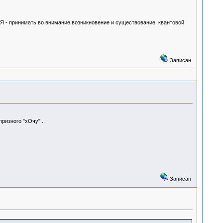
МЕЯ - принимать во внимание возникновение и существование квантовой
Записан
ризного "хОчу"...
Записан