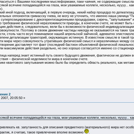
ласиться с Вашими последними мыслеформами, паки чаяния, не содержащие смысла о
якой всячине попадающейся на глаза, мои уважаемые коллеги, несколько, нуууу... как
).
екий иной подход, включающий, в первую очередь, некий набор процедур по догматиз
ельных оппоненток гримасску гнева, не могу не уточнить, что именно наша умница "Пи
е суперпозицирование с декогерентизационными процедурами, сиречь, "запутывание" 
о требование физической неразложимости природы, в конечном счете, не может быть 
ию действия и, следовательно, вели бы к возможности физической индивидуализации 
овокупности. Поэтому в своем движении частицы никогда не оказываются на таких тра
сти, столь часто всуе поминаемое нашей апрельской зайчихой, адекватно эпистомол
епени детализации траекторий, окружающих истинную. В известном смысле в такой тр
и мира через совокупность утративших физический смысл и неразличимых между соб
ворение доставляет тот факт (последний бастион объективной физической локальност
ли максимумом действия раздельно, но оно хорошо согласуется именно со стационарн
стица наперед знает истинный путь своего будущего движения, фактически не должен в
ствия – физической неделимости мира в конечном счете.
изике квантового запутывания можно было бы определить область реального, как 
ение 2
2007, 20:05:50 »
сякой всячине попадающейся на глаза, мои уважаемые коллеги, несколько, нуууу... как
ивлекать кв. запутанность для описания предметного (материального) мира нет особой
рактик, я считаю, такое привлечение вполне возможно
.