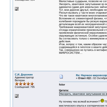
Милостивые сударыни, позволю не сог
Умозреть, квантовое запутывание во вс
адекватно (даже для апрельских зайчих
Тут, мои дорогие друзья, необходим н
Рискуя вызвать у части моих очароват
Что же такое квантовое многопланово
Вспомним из элементарной физики, чт
колебания порождали бы резкую вариац
детализации всей их неограниченной с
Требование макроквантовой запутанно
отсюда ограничением произвольной ст
проявление физической неразложимост
окружающих истинную. Особое удовлет
бы согласовать только с минимумом и
действия.
Итак, вопрос о том, каким образом ча
содержащейся в гипотезе о кванте дей
Так, совершенно не путаясь в метаф
МИКРОСИСТЕМ....
С.И. Доронин
Re: Научное мировоззр
Администратор
«
Ответ #22 :
02 Октября 
Ветеран
folor
Сообщений: 795
Цитата:
Умозреть, квантовое запутывание во в
Ну почему «во всякой всячине»?
Пр
мистического опыта и эзотерических п