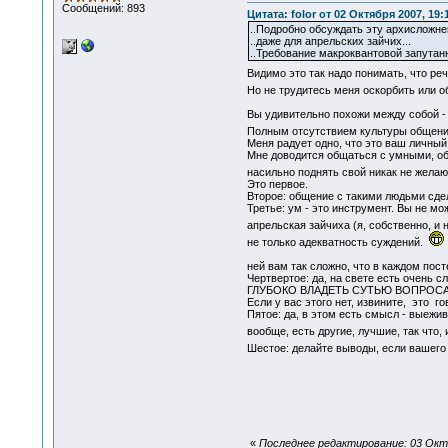
Сообщений: 893
Цитата: folor от 02 Октября 2007, 19:
..Подробно обсуждать эту архисложне
..даже для апрельских зайчих...
..Требование макроквантовой запутан
Видимо это так надо понимать, что реч
Но не трудитесь меня оскорбить или об
Вы удивительно похожи между собой - П
Полным отсутствием культуры общени
Меня радует одно, что это ваш личный
Мне доводится общаться с умными, о
насильно поднять свой никак не жела
Это первое.
Второе: общение с такими людьми сдела
Третье: ум - это инструмент. Вы не мо
апрельская зайчиха (я, собственно, и
не только адекватность суждений.
ней вам так сложно, что в каждом пос
Чертвертое: да, на свете есть очень 
ГЛУБОКО ВЛАДЕТЬ СУТЬЮ ВОПРОСА
Если у вас этого нет, извините, это г
Пятое: да, в этом есть смысл - выежив
вообще, есть другие, лучшие, так что
Шестое: делайте выводы, если вашего 
«
Последнее редактирование: 03 Октяб