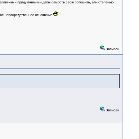
, человеками придуманными дабы самость свою потешить, али степенью
амое непосредственное отношение
Записан
Записан