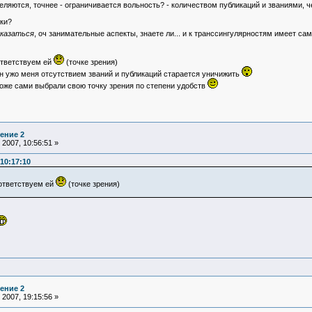
деляются, точнее - ограничивается вольность? - количеством публикаций и званиями
уки?
казаться
, оч занимательные аспекты, знаете ли... и к транссингулярностям имеет с
оответствуем ей
(точке зрения)
он ужо меня отсутствием званий и публикаций старается уничижить
 тоже сами выбрали свою точку зрения по степени удобств
ение 2
2007, 10:56:51 »
10:17:10
оответствуем ей
(точке зрения)
ение 2
2007, 19:15:56 »