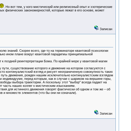
. Но вот тем, у кого мистический или религиозный опыт и эзотерические
ых физических закономерностей, которые лежат в его основе, может
Записан
лю знаний. Скорее всего, где-то на терминаторе квантовой психологии
олько ином плане вокруг квантовой парадигмы принципиальной
 к поздней реинтерпретации Бома. По крайней мере у квантовой магии
 пути, существование которого и движение на котором согласуются с
сто континуалистский взгляд и рисует неограниченную совокупность таких
й путь движения, рожден нашим исключительно континуалистским взглядом
 индивидууме, перед которым, как в случае с шариком на вершине горы,
ободы выбора траектории. А поскольку этот "выбор" всегда падает на
ит часть наших коллег к мистическим изысканиям.
вия для истинного движения говорят фактически об одном и том же – об
в и множеств элементов (что бы они ни означали).
Записан