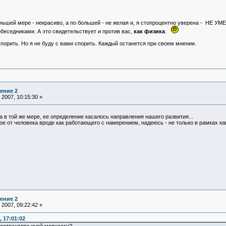
еньшей мере - некрасиво, а по большей - не желая и, я стопроцентно уверена - НЕ У
беседниками. А это свидетельствует и против вас,
как физика
.
порить. Но я не буду с вами спорить. Каждый останется при своем мнении.
ение 2
2007, 10:15:30 »
 в той же мере, ее определение касалось направления нашего развития...
е от человека вроде как работающего с намерением, надеюсь - не только в рамках кап
ение 2
2007, 09:22:42 »
 17:01:02