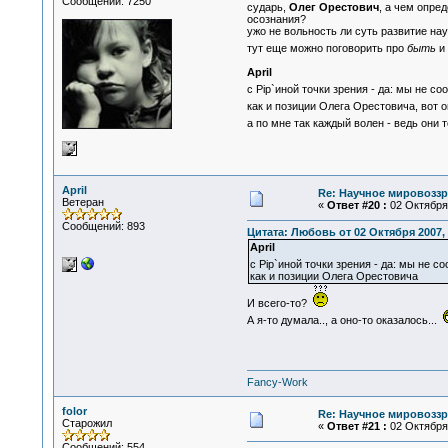
Сообщений: 7250
сударь,
Олег Орестович
, а чем опре
осознания?
ужо не вольность ли суть развитие на
тут еще можно поговорить про
быть
и
April
с Pip`иной точки зрения - да: мы не с
как и позиции Олега Орестовича, вот 
а по мне так каждый волен - ведь они
April
Re: Научное мировоззр
Ветеран
«
Ответ #20 :
02 Октября 
Сообщений: 893
Цитата: Любовь от 02 Октября 2007, 
April
с Pip`иной точки зрения - да: мы не с
как и позиции Олега Орестовича
И всего-то?
А я-то думала.., а оно-то оказалось...
Fancy-Work
folor
Re: Научное мировоззр
Старожил
«
Ответ #21 :
02 Октября 
Сообщений: 554