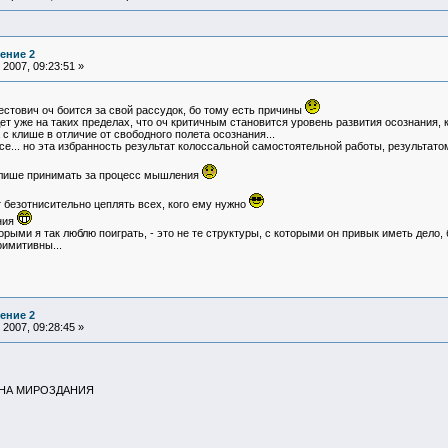
ение 2
2007, 09:23:51 »
естович оч боится за свой рассудок, бо тому есть причины
ет уже на таких пределах, что оч критичным становится уровень развития осознания, 
с клише в отличие от свободного полета осознания...
все... но эта избранность результат колоссальной самостоятельной работы, результат
клише принимать за процесс мышления
т безотнисительно цеплять всех, кого ему нужно
ния
рыми я так люблю поиграть, - это не те структуры, с которыми он привык иметь дело, 
римитивны...
ение 2
2007, 09:28:45 »
НА МИРОЗДАНИЯ