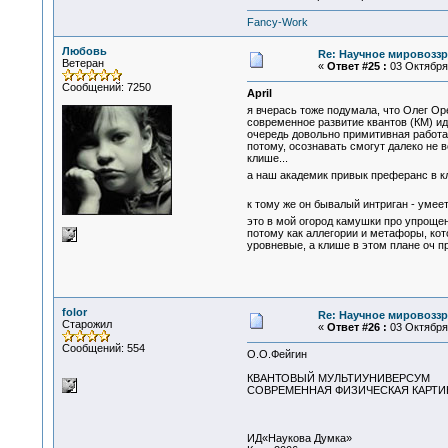
Fancy-Work
Любовь
Re: Научное мировоззр
Ветеран
«
Ответ #25 :
03 Октября 
Сообщений: 7250
April
я вчерась тоже подумала, что Олег Ор
современное развитие квантов (КМ) ид
очередь довольно примитивная работа 
потому, осознавать смогут далеко не 
клише...
а наш академик привык преферанс в 
к тому же он бывалый интриган - умее
это в мой огород камушки про упроще
потому как аллегории и метафоры, кото
уровневые, а клише в этом плане оч п
folor
Re: Научное мировоззр
Старожил
«
Ответ #26 :
03 Октября 
Сообщений: 554
О.О.Фейгин
КВАНТОВЫЙ МУЛЬТИУНИВЕРСУМ
СОВРЕМЕННАЯ ФИЗИЧЕСКАЯ КАРТИ
ИД«Наукова Думка»