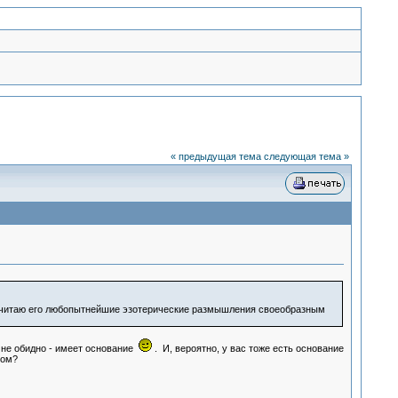
« предыдущая тема
следующая тема »
о, считаю его любопытнейшие эзотерические размышления своеобразным
, не обидно - имеет основание
. И, вероятно, у вас тоже есть основание
том?