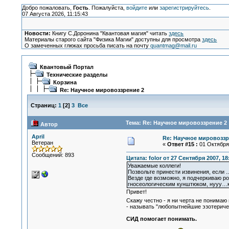
Добро пожаловать,
Гость
. Пожалуйста,
войдите
или
зарегистрируйтесь
.
07 Августа 2026, 11:15:43
Новости:
Книгу С.Доронина "Квантовая магия" читать
здесь
Материалы старого сайта "Физика Магии" доступны для просмотра
здесь
О замеченных глюках просьба писать на почту
quantmag@mail.ru
Квантовый Портал
Технические разделы
Корзина
Re: Научное мировоззрение 2
Страниц:
1
[
2
]
3
Все
Тема: Re: Научное мировоззрение 2 
Автор
April
Re: Научное мировоззр
Ветеран
«
Ответ #15 :
01 Октября 
Сообщений: 893
Цитата: folor от 27 Сентября 2007, 18
Уважаемые коллеги!
Позвольте принести извинения, если ..
Везде где возможно, я подчеркиваю р
гносеологическим кунштюком, нууу…к
Привет!
Скажу честно - я ни черта не понимаю
- называть "любопытнейшие эзотерич
СИД помогает понимать.