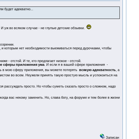
и будет адекватно...
. И уж во всяком случае - не глупые детские обзывки.
оззрении.
 и которым нет необходимости выеживаться перед дурочками, чтобы
е - отстой. И те, кто предлагает низкое - отстой.
е сферы приложения ума
. И если я в вашей сфере приложения -
ь в мою сферу приложения, вы можете потерять
всякую адекватность
, а
листом во всем. Неужели принять такую простую мысль и успокоиться на
ьзя рассуждать просто. Но чтобы суметь сказать просто о сложном, надо
когда вас некому заменить. Но, слава богу, на форуме и тем более в жизни
Записан