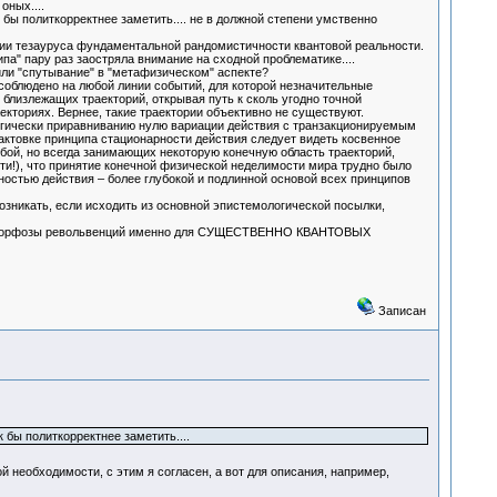
ных....
 бы политкорректнее заметить.... не в должной степени умственно
ации тезауруса фундаментальной рандомистичности квантовой реальности.
па" пару раз заостряла внимание на сходной проблематике....
или "спутывание" в "метафизическом" аспекте?
соблюдено на любой линии событий, для которой незначительные
близлежащих траекторий, открывая путь к сколь угодно точной
екториях. Вернее, такие траектории объективно не существуют.
огически приравниванию нулю вариации действия с транзакционируемым
актовке принципа стационарности действия следует видеть косвенное
ой, но всегда занимающих некоторую конечную область траекторий,
и!), что принятие конечной физической неделимости мира трудно было
остью действия – более глубокой и подлинной основой всех принципов
озникать, если исходить из основной эпистемологической посылки,
метаморфозы револьвенций именно для СУЩЕСТВЕННО КВАНТОВЫХ
Записан
 бы политкорректнее заметить....
 необходимости, с этим я согласен, а вот для описания, например,