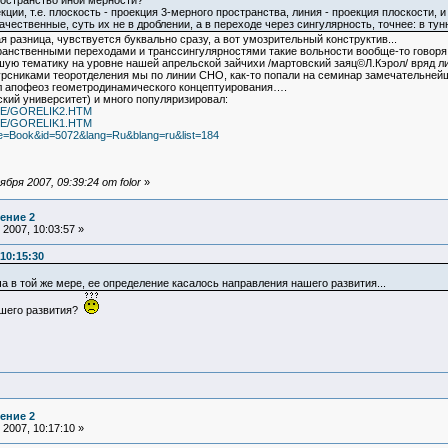
ространство иной мерности?
ции, т.е. плоскость - проекция 3-мерного пространства, линия - проекция плоскости, и 
чественные, суть их не в дроблении, а в переходе через сингулярность, точнее: в тун
 разница, чувствуется буквально сразу, а вот умозрительный конструктив...
ранственными переходами и транссингулярностями такие вольности вообще-то говоря 
ю тематику на уровне нашей апрельской зайчихи /мартовский заяц©Л.Кэрол/ вряд ли 
курсниками теоротделения мы по линии СНО, как-то попали на семинар замечательней
л апофеоз геометродинамического концептуирования….
кий университет) и много популяризировал:
TURE/GORELIK2.HTM
TURE/GORELIK1.HTM
age=Book&id=5072&lang=Ru&blang=ru&list=184
ря 2007, 09:39:24 от folor
»
ение 2
2007, 10:03:57 »
10:15:30
 в той же мере, ее определение касалось направления нашего развития...
нашего развития?
ение 2
2007, 10:17:10 »