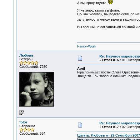
А вы юродствуете.
Я не знаю, какой вы физик.
Но, как человек, вы ведете себя по м
запутанности между вами и вашими со
Вы вольны не соглашаться со мной и с
Fancy-Work
Любовь
Re: Научное мировоззр
Ветеран
«
Ответ #16 :
01 Октября 
Сообщений: 7250
April
Pipa понимает посты Олега Орестовича
ваще то... оч забавно слышать подобно
folor
Re: Научное мировоззр
Старожил
«
Ответ #17 :
02 Октября 
Сообщений: 554
Цитата: Любовь от 29 Сентября 2007,