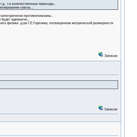
т.д., т.е количественные переходы...
нелировании сквозь...
категорически противопоказаны...
будет адекватно...
шего физика д-ра Г.Е.Горелика, посвященном метрической размерности
Записан
Записан