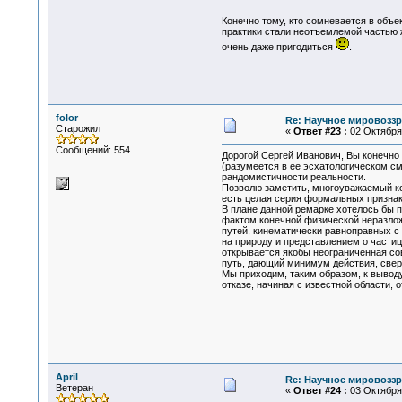
Конечно тому, кто сомневается в объе
практики стали неотъемлемой частью ж
очень даже пригодиться
.
folor
Re: Научное мировоззр
Старожил
«
Ответ #23 :
02 Октября 
Сообщений: 554
Дорогой Сергей Иванович, Вы конечно 
(разумеется в ее эсхатологическом см
рандомистичности реальности.
Позволю заметить, многоуважаемый кол
есть целая серия формальных призна
В плане данной ремарке хотелось бы п
фактом конечной физической неразложи
путей, кинематически равноправных с
на природу и представлением о части
открывается якобы неограниченная сов
путь, дающий минимум действия, сверх
Мы приходим, таким образом, к выводу
отказе, начиная с известной области,
April
Re: Научное мировоззр
Ветеран
«
Ответ #24 :
03 Октября 