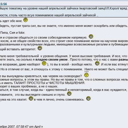
15:56
йшую тематику на уровне нашей апрельской зайчихи /мартовский заяц©Л.Кэрол/ вряд л
ности, столь часто всуе поминаемое нашей апрельской зайчихой ..
ь идет обо мне.
идеть, пустая трата сил, вы не знаете, что именно меня может оскорбить или обидеть
ипа, Сия и folor.
я и страхом общаться со своим собеседеником напрямую.
 косяк, а не общее свойство всех, кто строит свое понимание жизни на научном миров
бразованными и культурными людьми, имеющими всевозможные регалии и публикации,
ющий вставать авторитет.
ло меня требовательной к уровню общения. У меня высокие требования. И все, что ниж
жете знать, на сколько я
владею своим умом
. Просто потому, что у нас с вами
разны
 не возражаю, даже наоборот
), то вы в моей - вообще никто.
И если вас втянут
Но в отличие от вас, я отношусь к этому с пониманием. Никто не может быть специа
те вы вынуждены кривляться, как червяк на сковородке?
сложные вопросы, в этом вы правы. Но вы не правы в том, что о сложных вопросах нел
 и иметь ТАЛАНТ ПРОСТОТЫ и ЧИСТОТЫ МЫШЛЕНИЯ.
оворит о ваших проблемах, а не о наших.
аться, в том случае, когда вы - единственный и неповторимый, когда в вас нуждаются, 
, извините, это вы выглядите смешно и глупо.
ума на это хватит.
в чем я лично, очень сомневаюсь.
ря 2007, 07:58:47 от April
»