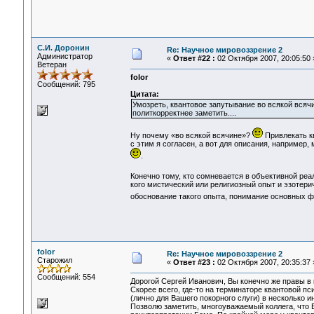
С.И. Доронин
Re: Научное мировоззрение 2
Администратор
«
Ответ #22 :
02 Октября 2007, 20:05:50 
Ветеран
folor
Сообщений: 795
Цитата:
Умозреть, квантовое запутывание во всякой всячи
политкорректнее заметить....
Ну почему «во всякой всячине»?
Привлекать кв
с этим я согласен, а вот для описания, например,
.
Конечно тому, кто сомневается в объективной реа
кого мистический или религиозный опыт и эзотери
обоснование такого опыта, понимание основных ф
folor
Re: Научное мировоззрение 2
Старожил
«
Ответ #23 :
02 Октября 2007, 20:35:37 
Сообщений: 554
Дорогой Сергей Иванович, Вы конечно же правы в
Скорее всего, где-то на терминаторе квантовой п
(лично для Вашего покорного слуги) в несколько 
Позволю заметить, многоуважаемый коллега, что 