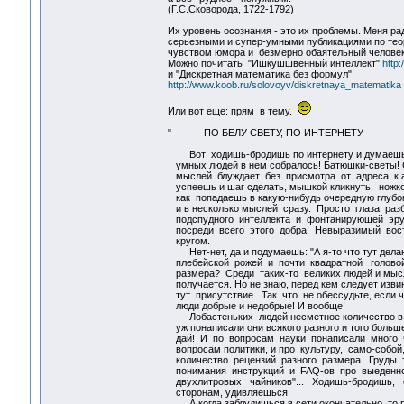
(Г.С.Сковорода, 1722-1792)
Их уровень осознания - это их проблемы. Меня рад
серьезными и супер-умными публикациями по теори
чувством юмора и безмерно обаятельный человек
Можно почитать "Ишкушшвенный интеллект"
http:
и "Дискретная математика без формул"
http://www.koob.ru/solovoyv/diskretnaya_matematika
Или вот еще: прям в тему.
" ПО БЕЛУ СВЕТУ, ПО ИНТЕРНЕТУ
Вот ходишь-бродишь по интернету и думаешь:
умных людей в нем собралось! Батюшки-светы! С
мыслей блуждает без присмотра от адреса к ад
успеешь и шаг сделать, мышкой кликнуть, ножко
как попадаешь в какую-нибудь очередную глубок
и в несколько мыслей сразу. Просто глаза раз
подспудного интеллекта и фонтанирующей эр
посреди всего этого добра! Невыразимый вост
кругом.
Нет-нет, да и подумаешь: "А я-то что тут дела
плебейской рожей и почти квадратной голово
размера? Cреди таких-то великих людей и мысл
получается. Но не знаю, перед кем следует извин
тут присутствие. Так что не обессудьте, если чт
люди добрые и недобрые! И вообще!
Лобастеньких людей несметное количество в и
уж понаписали они всякого разного и того больш
дай! И по вопросам науки понаписали много ч
вопросам политики, и про культуру, само-собой
количество рецензий разного размера. Груды 
понимания инструкций и FAQ-ов про выеденно
двухлитровых чайников"... Ходишь-бродишь, 
сторонам, удивляешься.
А когда заблудишься в сети окончательно, то 