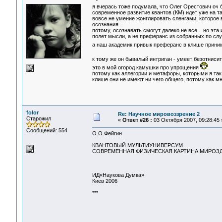
я вчерась тоже подумала, что Олег Орестович оч 
современное развитие квантов (КМ) идет уже на т
вовсе не умение жонглировать сленгами, которое 
осознания...
потому, осознавать смогут далеко не все... но эт
полет мысли, а не преферанс из собранных по слу
а наш академик привык преферанс в клише прин
к тому же он бывалый интриган - умеет безотниси
это в мой огород камушки про упрощения
потому как аллегории и метафоры, которыми я так 
клише они не имеют ни чего общего, потому как мн
folor
Re: Научное мировоззрение 2
Старожил
«
Ответ #26 :
03 Октября 2007, 09:28:45 
Сообщений: 554
О.О.Фейгин
КВАНТОВЫЙ МУЛЬТИУНИВЕРСУМ
СОВРЕМЕННАЯ ФИЗИЧЕСКАЯ КАРТИНА МИРОЗ
ИД«Наукова Думка»
Киев 2006
***