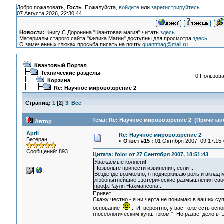
Добро пожаловать,
Гость
. Пожалуйста,
войдите
или
зарегистрируйтесь
.
07 Августа 2026, 22:30:44
Новости:
Книгу С.Доронина "Квантовая магия" читать
здесь
Материалы старого сайта "Физика Магии" доступны для просмотра
здесь
О замеченных глюках просьба писать на почту
quantmag@mail.ru
Квантовый Портал
Технические разделы
0 Пользова
Корзина
Re: Научное мировоззрение 2
Страниц:
1
[
2
]
3
Все
Тема: Re: Научное мировоззрение 2 (Прочитано
Автор
April
Re: Научное мировоззрение 2
Ветеран
«
Ответ #15 :
01 Октября 2007, 09:17:15 
Сообщений: 893
Цитата: folor от 27 Сентября 2007, 18:51:43
Уважаемые коллеги!
Позвольте принести извинения, если ..
Везде где возможно, я подчеркиваю роль и вклад 
любопытнейшие эзотерические размышления свое
проф.Рауля Нахмансона...
Привет!
Скажу честно - я ни черта не понимаю в ваших су
основание
. И, вероятно, у вас тоже есть ос
гносеологическим кунштюком ". Но разве дело в 