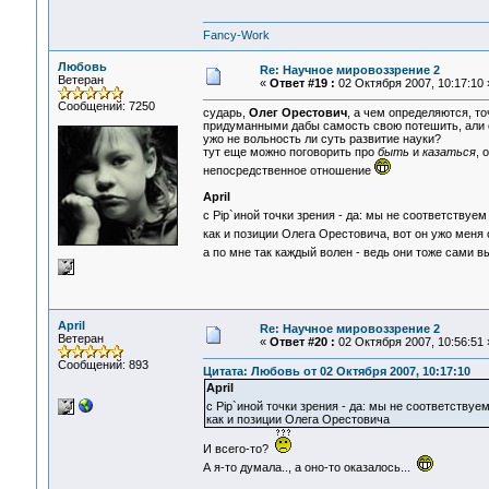
Fancy-Work
Любовь
Re: Научное мировоззрение 2
Ветеран
«
Ответ #19 :
02 Октября 2007, 10:17:10 
Сообщений: 7250
сударь,
Олег Орестович
, а чем определяются, т
придуманными дабы самость свою потешить, али 
ужо не вольность ли суть развитие науки?
тут еще можно поговорить про
быть
и
казаться
, 
непосредственное отношение
April
с Pip`иной точки зрения - да: мы не соответствуем
как и позиции Олега Орестовича, вот он ужо меня
а по мне так каждый волен - ведь они тоже сами 
April
Re: Научное мировоззрение 2
Ветеран
«
Ответ #20 :
02 Октября 2007, 10:56:51 
Сообщений: 893
Цитата: Любовь от 02 Октября 2007, 10:17:10
April
с Pip`иной точки зрения - да: мы не соответствуе
как и позиции Олега Орестовича
И всего-то?
А я-то думала.., а оно-то оказалось...