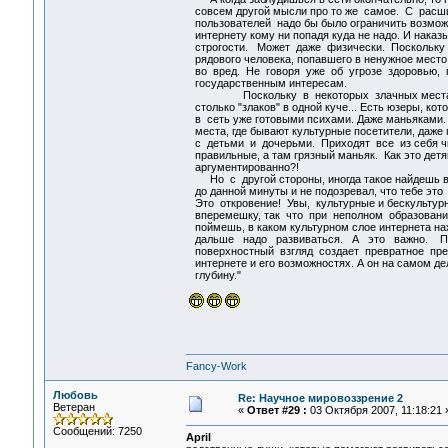
совсем другой мысли про то же самое. С расш
пользователей надо бы было ограничить возможн
интернету кому ни попадя куда не надо. И наказ
строгости. Может даже физически. Поскольку
рядового человека, попавшего в ненужное место
во вред. Не говоря уже об угрозе здоровью, п
государственным интересам.
Поскольку в некоторых злачных местах и
столько "злаков" в одной куче... Есть юзеры, ко
в сеть уже готовыми психами. Даже маньяками. И
места, где бывают культурные посетители, даже
с детьми и дочерьми. Приходят все из себя чи
правильные, а там грязный маньяк. Как это дет
аргументированно?!
Но с другой стороны, иногда такое найдешь в 
до данной минуты и не подозревал, что тебе это
Это откровение! Увы, культурные и бескультурн
вперемешку, так что при неполном образовани
поймешь, в каком культурном слое интернета на
дальше надо развиваться. А это важно. По
поверхностный взгляд создает превратное пре
интернете и его возможностях. А он на самом де
глубину."
Fancy-Work
Любовь
Re: Научное мировоззрение 2
Ветеран
«
Ответ #29 :
03 Октября 2007, 11:18:21 
Сообщений: 7250
April