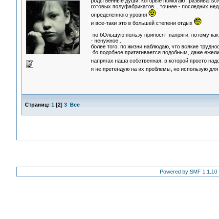
родственные души, которые помогают развиваться б
готовых полуфабрикатов... точнее - последних нед
определенного уровня
и все-таки это в большей степени отдых
но бОльшую пользу приносят напряги, потому как
- ненужное...
более того, по жизни наблюдаю, что всякие трудно
бо подобное притягивается подобным, даже ежели 
напрягах наша собственная, в которой просто над
я не претендую на их проблемы, но использую дл
Страниц:
1
[
2
]
3
Все
Powered by SMF 1.1.10