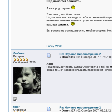
СИД помогает понимать.
А вы юродствуете.
Я не знаю, какой вы физик.
Но, как человек, вы ведете себя по меньшей мере 
внимание возникновение и существование квантов
вас,
как физика
.
Вы вольны не соглашаться со мной и спорить. Но 
Fancy-Work
Любовь
Re: Научное мировоззрение 2
Ветеран
«
Ответ #16 :
01 Октября 2007, 10:15:30 
Сообщений: 7250
April
Pipa понимает посты Олега Орестовича в той же м
ваще то... оч забавно слышать подобное от челове
folor
Re: Научное мировоззрение 2
Старожил
«
Ответ #17 :
02 Октября 2007, 09:22:42 