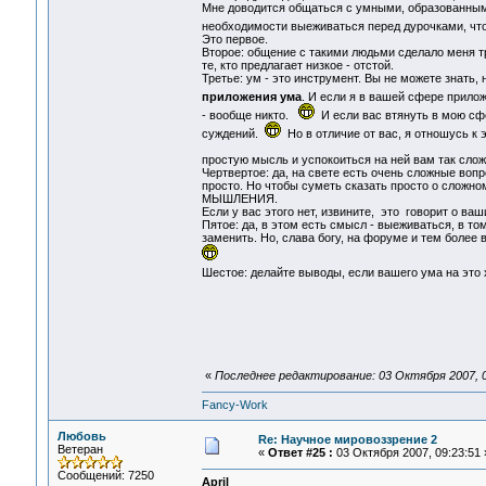
Мне доводится общаться с умными, образованным
необходимости выеживаться перед дурочками, что
Это первое.
Второе: общение с такими людьми сделало меня тр
те, кто предлагает низкое - отстой.
Третье: ум - это инструмент. Вы не можете знать, 
приложения ума
. И если я в вашей сфере прило
- вообще никто.
И если вас втянуть в мою сф
суждений.
Но в отличие от вас, я отношусь к
простую мысль и успокоиться на ней вам так слож
Чертвертое: да, на свете есть очень сложные воп
просто. Но чтобы суметь сказать просто о с
МЫШЛЕНИЯ.
Если у вас этого нет, извините, это говорит о ваш
Пятое: да, в этом есть смысл - выеживаться, в то
заменить. Но, слава богу, на форуме и тем более 
Шестое: делайте выводы, если вашего ума на это
«
Последнее редактирование: 03 Октября 2007, 07
Fancy-Work
Любовь
Re: Научное мировоззрение 2
Ветеран
«
Ответ #25 :
03 Октября 2007, 09:23:51 
Сообщений: 7250
April