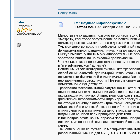
Fancy-Work
folor
Re: Научное мировоззрение 2
Старожил
«
Ответ #21 :
02 Октября 2007, 19:15:56 
Сообщений: 554
Милостивые сударыни, позволю не согласиться с
Умозреть, квантовое запутывание во всякой всячин
политкорректнее заметить.... не в должной степен
Тут, мои дорогие друзья, необходим некий иной п
фундаментальной рандомистичности квантовой ре
Рискуя вызвать у части моих очаровательных оппо
заостряла внимание на сходной проблематике....
Что же такое квантовое многоплановое суперпози
в "метафизическом" аспекте?
Вспомним из элементарной физики, что требовани
любой линии событий, для которой незначительные
возможности физической индивидуализации близлеж
неограниченной совокупности. Поэтому в своем дв
объективно не существуют.
Требование макроквантовой запутанности, столь 
приравниванию нулю вариации действия с транзак
окружающих истинную. В известном смысле в тако
физической неразложимости мира через совокупн
некоторую конечную область траекторий, окружаю
объективной физической локальности!), что приня
минимумом или максимумом действия раздельно, н
подлинной основой всех принципов действия.
Итак, вопрос о том, каким образом частица напер
исходить из основной эпистемологической посылк
счете.
Так, совершенно не путаясь в метафизике кванто
револьвенций именно для СУЩЕСТВЕННО КВАН