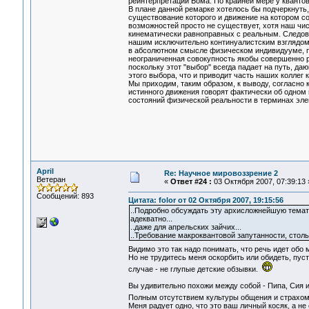
реинтерпретации Бома. По крайней мере у квант
В плане данной ремарке хотелось бы подчеркнуть
существование которого и движение на котором с
возможностей просто не существует, хотя наш чис
кинематически равноправных с реальным. Следова
нашим исключительно континуалистским взглядом 
в абсолютном смысле физическом индивидууме, пе
неограниченная совокупность якобы совершенно р
поскольку этот "выбор" всегда падает на путь, д
этого выбора, что и приводит часть наших коллег
Мы приходим, таким образом, к выводу, согласно
истинного движения говорят фактически об одном и
состояний физической реальности в терминах элем
April
Re: Научное мировоззрение 2
Ветеран
«
Ответ #24 :
03 Октября 2007, 07:39:13 
Сообщений: 893
Цитата: folor от 02 Октября 2007, 19:15:56
..Подробно обсуждать эту архисложнейшую темати
адекватно...
..даже для апрельских зайчих...
..Требование макроквантовой запутанности, стол
Видимо это так надо понимать, что речь идет обо 
Но не трудитесь меня оскорбить или обидеть, пуст
случае - не глупые детские обзывки.
Вы удивительно похожи между собой - Пипа, Сия и f
Полным отсутствием культуры общения и страхо
Меня радует одно, что это ваш личный косяк, а н