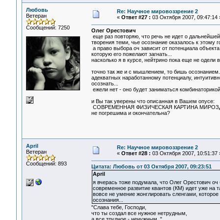
Любовь
Re: Научное мировоззрение 2
Ветеран
«
Ответ #27 :
03 Октября 2007, 09:47:14 
Сообщений: 7250
Олег Орестович
еще раз повторяю, что речь не идет о дальнейшей
творения теми, чье осознание оказалось к этому г
а право выбора оч зависит от потенциала объекта,
которую его пожелают загнать...
насколько я в курсе, нейтрино пока еще не одели 
точно так же и с мышлением, то бишь осознанием.
адекватных наработанному потенциалу, интуитивн
осознать...
ежели нет - оно будет заниматься комбинаторикой 
и Вы так уверены что описанная в Вашем опусе:
СОВРЕМЕННАЯ ФИЗИЧЕСКАЯ КАРТИНА МИРОЗ
не погрешима и окончательна?
April
Re: Научное мировоззрение 2
Ветеран
«
Ответ #28 :
03 Октября 2007, 10:51:37 
Сообщений: 893
Цитата: Любовь от 03 Октября 2007, 09:23:51
April
я вчерась тоже подумала, что Олег Орестович оч 
современное развитие квантов (КМ) идет уже на т
вовсе не умение жонглировать сленгами, которое
осознания...
"Слава тебе, Господи,
что ты создал все нужное нетрудным,
а все трудное - ненужным. "