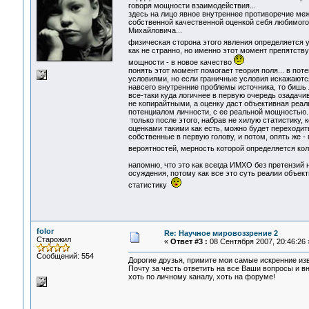
говоря мощности взаимодействия...
здесь на лицо явное внутреннее противоречие меж
собственной качественной оценкой себя любимого 
Михайловича...
физическая сторона этого явления определяется
как не странно, но именно этот момент препятств
мощности - в новое качество
понять этот момент помогает теория поля... в по
условиями, но если граничные условия искажаютс
навсего внутренние проблемы источника, то бишь л
все-таки куда логичнее в первую очередь озадач
не копирайтными, а оценку даст объективная реал
потенциалом личности, с ее реальной мощностью..
только после этого, набрав не хилую статистику,
оценками такими как есть, можно будет переходит
собственные в первую голову, и потом, опять же - 
вероятностей, мерность которой определяется ко
напомню, что это как всегда ИМХО без претензий 
осуждения, потому как все это суть реалии объек
статистику
folor
Re: Научное мировоззрение 2
Старожил
«
Ответ #3 :
08 Сентября 2007, 20:46:26 
Сообщений: 554
Дорогие друзья, примите мои самые искренние из
Почту за честь ответить на все Ваши вопросы и в
хоть по личному каналу, хоть на форуме!