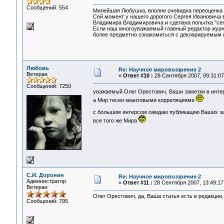
Сообщений: 554
Милейшая Любушка, вполне очевидна переоценка В
Сей момент у нашего дорогого Сергея Ивановича в
Владимира Владимировича и сделана попытка "сепа
Если наш многоуважаемый главный редактор журн
более предметно ознакомиться с декларируемым 
Любовь
Re: Научное мировоззрение 2
Ветеран
«
Ответ #10 :
28 Сентября 2007, 09:31:07
Сообщений: 7250
уважаемый Олег Орестович, Ваши заметки в интер
а Мир тесен квантовыми корреляциями
с большим интерсом ожидаю публикацию Ваших за
все того же Мира
С.И. Доронин
Re: Научное мировоззрение 2
Администратор
«
Ответ #11 :
28 Сентября 2007, 13:49:17
Ветеран
Олег Орестович, да, Ваша статья есть в редакции
Сообщений: 795