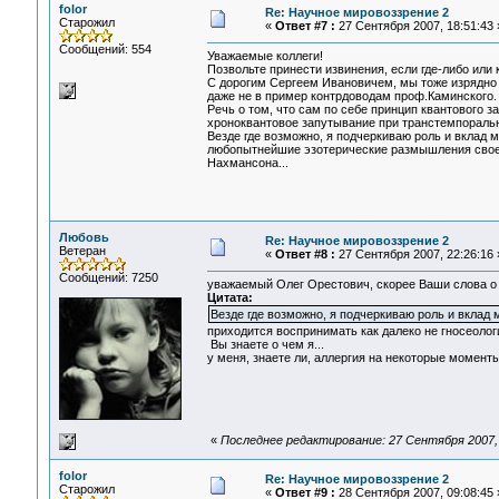
folor
Re: Научное мировоззрение 2
Старожил
«
Ответ #7 :
27 Сентября 2007, 18:51:43 
Сообщений: 554
Уважаемые коллеги!
Позвольте принести извинения, если где-либо или
С дорогим Сергеем Ивановичем, мы тоже изрядно 
даже не в пример контрдоводам проф.Каминского.
Речь о том, что сам по себе принцип квантового
хроноквантовое запутывание при транстемпоральны
Везде где возможно, я подчеркиваю роль и вклад м
любопытнейшие эзотерические размышления свое
Нахмансона...
Любовь
Re: Научное мировоззрение 2
Ветеран
«
Ответ #8 :
27 Сентября 2007, 22:26:16 
Сообщений: 7250
уважаемый Олег Орестович, скорее Ваши слова о 
Цитата:
Везде где возможно, я подчеркиваю роль и вклад 
приходится воспринимать как далеко не гносеолог
Вы знаете о чем я...
у меня, знаете ли, аллергия на некоторые моменты.
«
Последнее редактирование: 27 Сентября 2007,
folor
Re: Научное мировоззрение 2
Старожил
«
Ответ #9 :
28 Сентября 2007, 09:08:45 