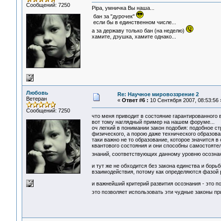
Сообщений: 7250
Pipa, умничка Вы наша...
бан за "дурочек"
если бы в единственном числе...
а за державу только бан (на неделю)
хамите, дэушка, хамите однако...
Любовь
Re: Научное мировоззрение 2
Ветеран
«
Ответ #6 :
10 Сентября 2007, 08:53:56 
Сообщений: 7250
что меня приводит в состояние гарантированного 
вот тому наглядный пример на нашем форуме...
оч легкий в понимании закон подобия: подобное с
физического, а порою даже технического образован
таки важно не то образование, которое значится в
квантового состояния и они способны самостояте
знаний, соответствующих данному уровню осозна
и тут же не обходится без закона единства и борь
взаимодействия, потому как определяются фазой р
и важнейший критерий развития осознания - это п
это позволяет использовать эти чудные законы пр