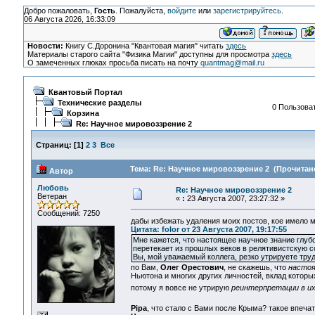
Добро пожаловать,
Гость
. Пожалуйста,
войдите
или
зарегистрируйтесь
.
06 Августа 2026, 16:33:09
Новости:
Книгу С.Доронина "Квантовая магия" читать
здесь
Материалы старого сайта "Физика Магии" доступны для просмотра
здесь
О замеченных глюках просьба писать на почту
quantmag@mail.ru
Квантовый Портал
Технические разделы
0 Пользоват
Корзина
Re: Научное мировоззрение 2
Страниц:
[
1
]
2
3
Все
Тема: Re: Научное мировоззрение 2 (Прочитано
Автор
Любовь
Re: Научное мировоззрение 2
Ветеран
«
:
23 Августа 2007, 23:27:32 »
Сообщений: 7250
дабы избежать удаления моих постов, кое имело 
Цитата: folor от 23 Августа 2007, 19:17:55
Мне кажется, что настоящее научное знание глу
перетекает из прошлых веков в релятивистскую с
Вы, мой уважаемый коллега, резко утрируете тру
по Вам,
Олег Орестович
, не скажешь, что
настоя
Ньютона и многих других личностей, вклад кото
потому я вовсе не утрирую
реинтерпретации в и
Pipa
, что стало с Вами после Крыма? такое впеч