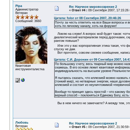
Pipa
Re: Научное мировоззрение 2
Администратор
«
Ответ #4 :
09 Сентября 2007, 17:15:26 
Ветеран
Цитата: folor от 08 Сентября 2007, 20:46:26
Сообщений: 3660
Почту за честь ответить на все Ваши вопросы и 
хоть по личному каналу, хоть на форуме!
Ловлю на слове! А вопрос мой будет таков: «отче
диалектический материализм перед дурочками, скр
рангом повыше?
Или это у вас корпоративная этика такая, что ф
спуску не дам.
Вот прочтите, совсем свежее сообщение, написа
Цитата: С.И. Доронин от 09 Сентября 2007, 14:4
По большому счету, весь тварный мир можно назв
Квантовая
скажешь. В его основе лежит квантовая информац
инструменталистка
индивидуальность на высшем уровне Реальности,
Я пытаюсь сказать, что иллюзией можно назвать 
(тонкий мир), но нетварные энергии, наше духовн
иллюзией и состоит из неуничтожимой «первичной
Вообще-то принцип здесь простой – кто какому бо
верный способ – поклоняться Единому Богу, ест
Вы в нем ничего не замечаете? А между тем, это
Любовь
Re: Научное мировоззрение 2
Ветеран
«
Ответ #5 :
09 Сентября 2007, 21:30:59 