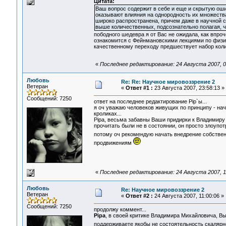
Цитата:
Ваш вопрос содержит в себе и еще и скрытую оши
оказывают влияния на однородность их множества
широко распространена, причем даже в научной ср
выше количественных, подсознательно полагая, ч
пободного шедевра я от Вас не ожидала, как впроч
ознакомится с Фейнмановскими лекциями по физик
качественному переходу предшествует набор коли
«
Последнее редактирование: 24 Августа 2007, 0
Любовь
Re: Re: Научное мировоззрение 2
Ветеран
«
Ответ #1 :
23 Августа 2007, 23:58:13 »
Сообщений: 7250
ответ на последнее редактирование Pip`ы...
я оч уважаю человеков живущих по принципу - начн
кроликах...
Pipa, весьма забавны Ваши придирки к Владимиру 
прочитать были не в состоянии, он просто злоупо
потому оч рекомендую начать внедрение собстве
продвижениям
«
Последнее редактирование: 24 Августа 2007, 1
Любовь
Re: Научное мировоззрение 2
Ветеран
«
Ответ #2 :
24 Августа 2007, 11:00:06 »
Сообщений: 7250
продолжу коммент...
Pipa
, в своей критике Владимира Михайловича, В
поддерживаете якобы не состоятельность скалярн