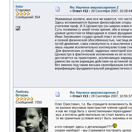
folor
Re: Научное мировоззрение 2
Старожил
«
Ответ #12 :
29 Сентября 2007, 10:28:44
Сообщений: 554
Уважаемые коллеги, мне все же кажется, что чист
Здесь вспоминаются бурные философские споры м
учителем проф. И.З.Цехмистро (он широко известе
Суть полемики (с моей точки зрения, ибо в конце
уровня целостности Мироздания в плане фундаме
Иван Зиновьевич создал целый пласт естественно
и полной физической обособленностью, частица в
путей движения, сама совокупность и мысленное 
лишь нашим исключительно континуалистским (чи
Для физических условий, заданных некоторой ко
Цехмистро в фактическом исключении из ее естес
достигается на траекториях, исключающих вариац
равенстве нулю вариации действия на истинной т
Вот именно под таким весьма своеобразным взгля
верификацию фундаментальной рандомистичности 
Любовь
Re: Научное мировоззрение 2
Ветеран
«
Ответ #13 :
29 Сентября 2007, 10:55:37
Сообщений: 7250
Олег Орестович, т.е. Вы отрицаете возможность б
но разные вкусовые пристрастия членов одной сем
и как же тогда быть с качественными переходами? 
мух и котлеты действительно не стоит валить в ку
те же граничные условия могут быть значимы и не 
и кто говорит здесь о детализации???
скорее наоборот - мы стремимся построить целое 