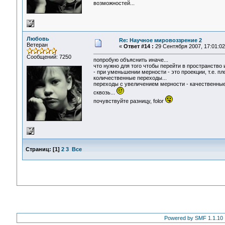
возможностей...
Любовь
Re: Научное мировоззрение 2
Ветеран
«
Ответ #14 :
29 Сентября 2007, 17:01:02
Сообщений: 7250
попробую объяснить иначе...
что нужно для того чтобы перейти в пространство
- при уменьшении мерности - это проекции, т.е. пло
количественные переходы...
переходы с увеличением мерности - качественные, 
сквозь...
почувствуйте разницу, folor
Страниц:
[
1
]
2
3
Все
Powered by SMF 1.1.10