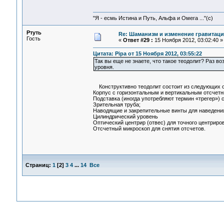
"Я - есмь Истина и Путь, Альфа и Омега ..."(с)
Ртуть
Re: Шаманизм и изменение гравитац
Гость
«
Ответ #29 :
15 Ноября 2012, 03:02:40 »
Цитата: Pipa от 15 Ноября 2012, 03:55:22
Так вы еще не знаете, что такое теодолит? Раз во
уровня.
Конструктивно теодолит состоит из следующих о
Корпус с горизонтальным и вертикальным отсчетны
Подставка (иногда употребляют термин «трегер»)
Зрительная труба;
Наводящие и закрепительные винты для наведения
Цилиндрический уровень
Оптический центрир (отвес) для точного центриро
Отсчетный микроскоп для снятия отсчетов.
Страниц:
1
[
2
]
3
4
...
14
Все