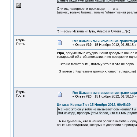
Умные люди уже давно нашли применение подоб
Они их, наверное, и производят ... типа:
Бизнес, только бизнес, только "объективная реальнос
"Я - есмь Истина и Путь, Альфа и Омега ..."(с)
Ртуть
Re: Шаманизм и изменение гравитац
Гость
«
Ответ #19 :
15 Ноября 2012, 01:35:15 »
Pipa
, аргументы в студию! Ваши доводы я нашел 
товарищей об этой аномалии, я не поверю ни одн
Это не может быть, потому что я в это не верю.
(Ньютон с Картезием громко хлопают в ладошки)
Ртуть
Re: Шаманизм и изменение гравитац
Гость
«
Ответ #20 :
15 Ноября 2012, 01:38:16 »
Цитата: Корнак7 от 15 Ноября 2012, 00:48:39
А с чего это он у тебя не вызывает сомнений? Т
Вот съезди, проверь (тем более, что ты там рядо
А ты думаешь, что я нашел ролик в ю-тюбе и су
опытные свидетели, которых я допросил с пристра