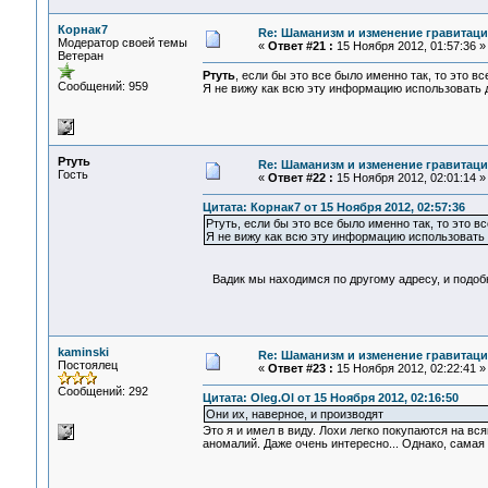
Корнак7
Re: Шаманизм и изменение гравитац
Модератор своей темы
«
Ответ #21 :
15 Ноября 2012, 01:57:36 »
Ветеран
Ртуть
, если бы это все было именно так, то это вс
Сообщений: 959
Я не вижу как всю эту информацию использовать д
Ртуть
Re: Шаманизм и изменение гравитац
Гость
«
Ответ #22 :
15 Ноября 2012, 02:01:14 »
Цитата: Корнак7 от 15 Ноября 2012, 02:57:36
Ртуть, если бы это все было именно так, то это в
Я не вижу как всю эту информацию использовать 
Вадик мы находимся по другому адресу, и подобн
kaminski
Re: Шаманизм и изменение гравитац
Постоялец
«
Ответ #23 :
15 Ноября 2012, 02:22:41 »
Сообщений: 292
Цитата: Oleg.Ol от 15 Ноября 2012, 02:16:50
Они их, наверное, и производят
Это я и имел в виду. Лохи легко покупаются на вс
аномалий. Даже очень интересно... Однако, самая 