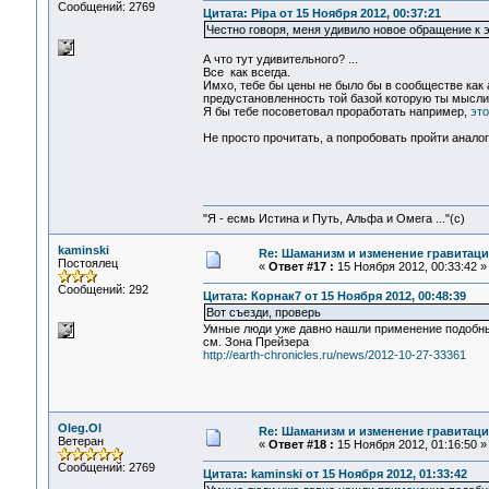
Сообщений: 2769
Цитата: Pipa от 15 Ноября 2012, 00:37:21
Честно говоря, меня удивило новое обращение к э
А что тут удивительного? ...
Все как всегда.
Имхо, тебе бы цены не было бы в сообществе как 
предустановленность той базой которую ты мысли
Я бы тебе посоветовал проработать например,
это
Не просто прочитать, а попробовать пройти анало
"Я - есмь Истина и Путь, Альфа и Омега ..."(с)
kaminski
Re: Шаманизм и изменение гравитац
Постоялец
«
Ответ #17 :
15 Ноября 2012, 00:33:42 »
Сообщений: 292
Цитата: Корнак7 от 15 Ноября 2012, 00:48:39
Вот съезди, проверь
Умные люди уже давно нашли применение подобн
см. Зона Прейзера
http://earth-chronicles.ru/news/2012-10-27-33361
Oleg.Ol
Re: Шаманизм и изменение гравитац
Ветеран
«
Ответ #18 :
15 Ноября 2012, 01:16:50 »
Сообщений: 2769
Цитата: kaminski от 15 Ноября 2012, 01:33:42