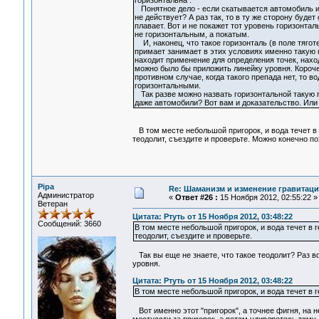
горизонтальна .
Понятное дело - если скатывается автомобиль и м
не действует? А раз так, то в ту же сторону будет 
плавает. Вот и не покажет тот уровень горизонтал
не горизонтальным, а покатым.
И, наконец, что такое горизонталь (в поле тяго
примает занимает в этих условиях именно такую
находит применение для определения точек, наход
можно было бы приложить линейку уровня. Короче
противном случае, когда такого препада нет, то 
горизонтальными.
Так разве можно назвать горизонтальной такую по
даже автомобили? Вот вам и доказательство. Или 
В том месте небольшой пригорок, и вода течет в г
теодолит, съездите и проверьте. Можно конечно по
Pipa
Re: Шаманизм и изменение гравитац
Администратор
«
Ответ #26 :
15 Ноября 2012, 02:55:22 »
Ветеран
Цитата: Ртуть от 15 Ноября 2012, 03:48:22
Сообщений: 3660
В том месте небольшой пригорок, и вода течет в г
теодолит, съездите и проверьте.
Так вы еще не знаете, что такое теодолит? Раз во
уровня.
Цитата: Ртуть от 15 Ноября 2012, 03:48:22
В том месте небольшой пригорок, и вода течет в го
Вот именно этот "пригорок", а точнее фигня, на 