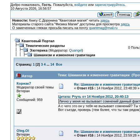
Добро пожаловать,
Гость
. Пожалуйста,
войдите
или
зарегистрируйтесь
.
10 Августа 2026, 16:56:57
Новости:
Книгу С.Доронина "Квантовая магия" читать
здесь
Материалы старого сайта "Физика Магии" доступны для просмотра
здесь
О замеченных глюках просьба писать на почту
quantmag@mail.ru
Квантовый Портал
Тематические разделы
0 Польз
Эзотерика
(Модератор:
Quangel
)
Шаманизм и изменение гравитации
Страниц:
1
[
2
]
3
4
...
14
Все
Тема: Шаманизм и изменение гравитации (Проч
Автор
Корнак7
Re: Шаманизм и изменение гравитац
Модератор своей темы
«
Ответ #15 :
14 Ноября 2012, 23:48:39 »
Ветеран
Цитата: Ртуть от 14 Ноября 2012, 20:40:13
Сообщений: 959
Лично у меня не вызывает сомнений данный факт
А с чего это он у тебя не вызывает сомнений? Т
Вот съезди, проверь (тем более, что ты там рядом
Oleg.Ol
Re: Шаманизм и изменение гравитац
Ветеран
«
Ответ #16 :
14 Ноября 2012, 23:59:28 »