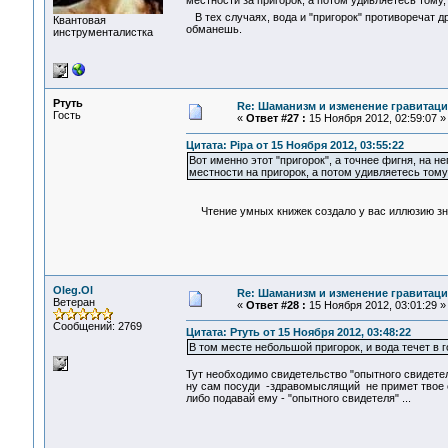
местности за пригорок, а потом удивляетесь тому, 
В тех случаях, вода и "пригорок" противоречат др
Квантовая
обманешь.
инструменталистка
Ртуть
Re: Шаманизм и изменение гравитац
Гость
«
Ответ #27 :
15 Ноября 2012, 02:59:07 »
Цитата: Pipa от 15 Ноября 2012, 03:55:22
Вот именно этот "пригорок", а точнее фигня, на 
местности на пригорок, а потом удивляетесь тому, 
Чтение умных книжек создало у вас иллюзию зна
Oleg.Ol
Re: Шаманизм и изменение гравитац
Ветеран
«
Ответ #28 :
15 Ноября 2012, 03:01:29 »
Сообщений: 2769
Цитата: Ртуть от 15 Ноября 2012, 03:48:22
В том месте небольшой пригорок, и вода течет в го
Тут необходимо свидетельство "опытного свидетеля
ну сам посуди -здравомыслящий не примет твое св
либо подавай ему - "опытного свидетеля" ...