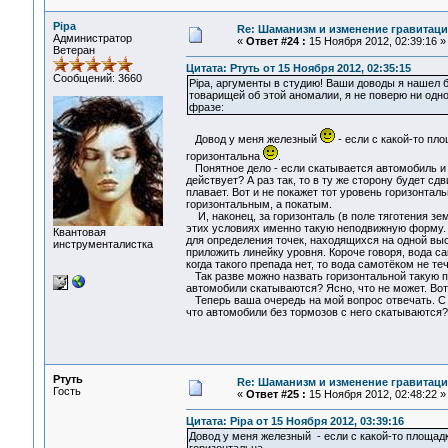
Pipa
Re: Шаманизм и изменение гравитац
Администратор
«
Ответ #24 :
15 Ноября 2012, 02:39:16 »
Ветеран
Цитата: Ртуть от 15 Ноября 2012, 02:35:15
Сообщений: 3660
Pipa, аргументы в студию! Ваши доводы я нашел 
товарищей об этой аномалии, я не поверю ни одн
фразе:
Довод у меня железный
- если с какой-то пл
горизонтальна
.
Понятное дело - если скатывается автомобиль и мя
действует? А раз так, то в ту же сторону будет сдв
плавает. Вот и не покажет тот уровень горизонталь
горизонтальным, а покатым.
И, наконец, за горизонталь (в поле тяготения зе
этих условиях именно такую неподвижную форму.
Квантовая
для определения точек, находящихся на одной высо
инструменталистка
приложить линейку уровня. Короче говоря, вода с
когда такого препада нет, то вода самотёком не 
Так разве можно назвать горизонтальной такую по
автомобили скатываются? Ясно, что не может. Вот
Теперь ваша очередь на мой вопрос отвечать. С к
что автомобили без тормозов с него скатываются?
Ртуть
Re: Шаманизм и изменение гравитац
Гость
«
Ответ #25 :
15 Ноября 2012, 02:48:22 »
Цитата: Pipa от 15 Ноября 2012, 03:39:16
Довод у меня железный - если с какой-то площад