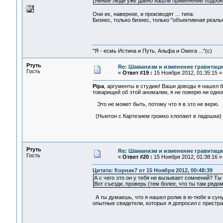
Умные люди уже давно нашли применение подоб
Они их, наверное, и производят ... типа:
Бизнес, только бизнес, только "объективная реальнос
"Я - есмь Истина и Путь, Альфа и Омега ..."(с)
Ртуть
Re: Шаманизм и изменение гравитац
Гость
«
Ответ #19 :
15 Ноября 2012, 01:35:15 »
Pipa
, аргументы в студию! Ваши доводы я нашел 
товарищей об этой аномалии, я не поверю ни одн
Это не может быть, потому что я в это не верю.
(Ньютон с Картезием громко хлопают в ладошки)
Ртуть
Re: Шаманизм и изменение гравитац
Гость
«
Ответ #20 :
15 Ноября 2012, 01:38:16 »
Цитата: Корнак7 от 15 Ноября 2012, 00:48:39
А с чего это он у тебя не вызывает сомнений? Т
Вот съезди, проверь (тем более, что ты там рядо
А ты думаешь, что я нашел ролик в ю-тюбе и су
опытные свидетели, которых я допросил с пристра