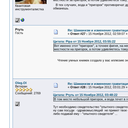
местности за пригорок, а потом удивляетесь тому, 
В тех случаях, вода и "пригорок" противоречат др
Квантовая
обманешь.
инструменталистка
Ртуть
Re: Шаманизм и изменение гравитац
Гость
«
Ответ #27 :
15 Ноября 2012, 02:59:07 »
Цитата: Pipa от 15 Ноября 2012, 03:55:22
Вот именно этот "пригорок", а точнее фигня, на 
местности на пригорок, а потом удивляетесь тому, 
Чтение умных книжек создало у вас иллюзию зна
Oleg.Ol
Re: Шаманизм и изменение гравитац
Ветеран
«
Ответ #28 :
15 Ноября 2012, 03:01:29 »
Сообщений: 2769
Цитата: Ртуть от 15 Ноября 2012, 03:48:22
В том месте небольшой пригорок, и вода течет в го
Тут необходимо свидетельство "опытного свидетеля
ну сам посуди -здравомыслящий не примет твое св
либо подавай ему - "опытного свидетеля" ...