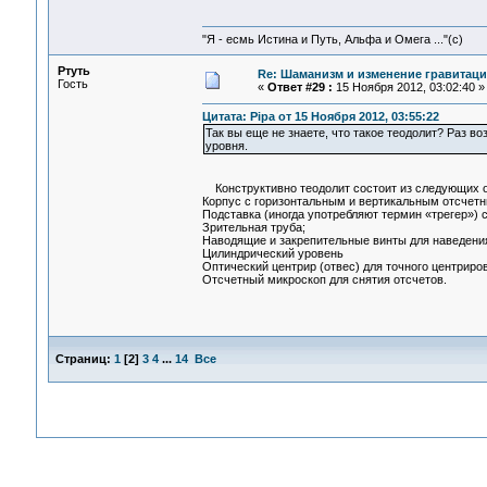
"Я - есмь Истина и Путь, Альфа и Омега ..."(с)
Ртуть
Re: Шаманизм и изменение гравитац
Гость
«
Ответ #29 :
15 Ноября 2012, 03:02:40 »
Цитата: Pipa от 15 Ноября 2012, 03:55:22
Так вы еще не знаете, что такое теодолит? Раз во
уровня.
Конструктивно теодолит состоит из следующих о
Корпус с горизонтальным и вертикальным отсчетны
Подставка (иногда употребляют термин «трегер»)
Зрительная труба;
Наводящие и закрепительные винты для наведения
Цилиндрический уровень
Оптический центрир (отвес) для точного центриро
Отсчетный микроскоп для снятия отсчетов.
Страниц:
1
[
2
]
3
4
...
14
Все