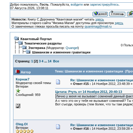
Добро пожаловать,
Гость
. Пожалуйста,
войдите
или
зарегистрируйтесь
.
07 Августа 2026, 13:08:11
Новости:
Книгу С.Доронина "Квантовая магия" читать
здесь
Материалы старого сайта "Физика Магии" доступны для просмотра
здесь
О замеченных глюках просьба писать на почту
quantmag@mail.ru
Квантовый Портал
Тематические разделы
0 Польз
Эзотерика
(Модератор:
Quangel
)
Шаманизм и изменение гравитации
Страниц:
1
[
2
]
3
4
...
14
Все
Тема: Шаманизм и изменение гравитации (Проч
Автор
Корнак7
Re: Шаманизм и изменение гравитац
Модератор своей темы
«
Ответ #15 :
14 Ноября 2012, 23:48:39 »
Ветеран
Цитата: Ртуть от 14 Ноября 2012, 20:40:13
Сообщений: 959
Лично у меня не вызывает сомнений данный факт
А с чего это он у тебя не вызывает сомнений? Т
Вот съезди, проверь (тем более, что ты там рядом
Oleg.Ol
Re: Шаманизм и изменение гравитац
Ветеран
«
Ответ #16 :
14 Ноября 2012, 23:59:28 »