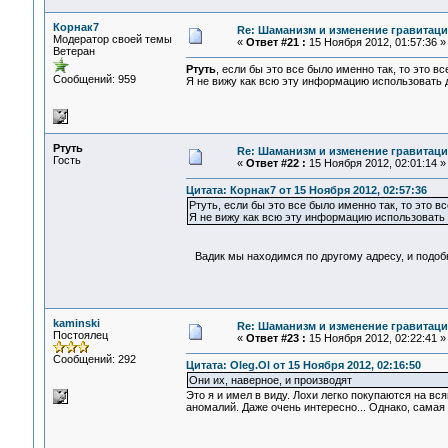
Корнак7
Re: Шаманизм и изменение гравитац
Модератор своей темы
«
Ответ #21 :
15 Ноября 2012, 01:57:36 »
Ветеран
Ртуть
, если бы это все было именно так, то это вс
Сообщений: 959
Я не вижу как всю эту информацию использовать д
Ртуть
Re: Шаманизм и изменение гравитац
Гость
«
Ответ #22 :
15 Ноября 2012, 02:01:14 »
Цитата: Корнак7 от 15 Ноября 2012, 02:57:36
Ртуть, если бы это все было именно так, то это в
Я не вижу как всю эту информацию использовать 
Вадик мы находимся по другому адресу, и подобн
kaminski
Re: Шаманизм и изменение гравитац
Постоялец
«
Ответ #23 :
15 Ноября 2012, 02:22:41 »
Сообщений: 292
Цитата: Oleg.Ol от 15 Ноября 2012, 02:16:50
Они их, наверное, и производят
Это я и имел в виду. Лохи легко покупаются на вс
аномалий. Даже очень интересно... Однако, самая 