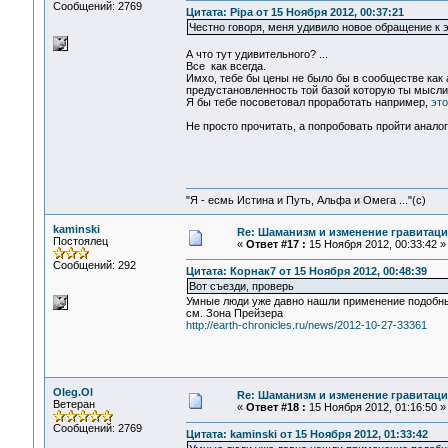
Сообщений: 2769
Цитата: Pipa от 15 Ноября 2012, 00:37:21
Честно говоря, меня удивило новое обращение к э
А что тут удивительного? ...
Все как всегда.
Имхо, тебе бы цены не было бы в сообществе как 
предустановленность той базой которую ты мысли
Я бы тебе посоветовал проработать например,
это
Не просто прочитать, а попробовать пройти анало
"Я - есмь Истина и Путь, Альфа и Омега ..."(с)
kaminski
Re: Шаманизм и изменение гравитац
Постоялец
«
Ответ #17 :
15 Ноября 2012, 00:33:42 »
Сообщений: 292
Цитата: Корнак7 от 15 Ноября 2012, 00:48:39
Вот съезди, проверь
Умные люди уже давно нашли применение подобн
см. Зона Прейзера
http://earth-chronicles.ru/news/2012-10-27-33361
Oleg.Ol
Re: Шаманизм и изменение гравитац
Ветеран
«
Ответ #18 :
15 Ноября 2012, 01:16:50 »
Сообщений: 2769
Цитата: kaminski от 15 Ноября 2012, 01:33:42