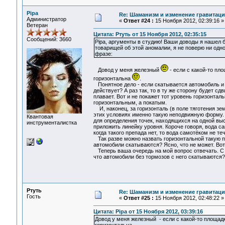
Pipa
Re: Шаманизм и изменение гравитац
Администратор
«
Ответ #24 :
15 Ноября 2012, 02:39:16 »
Ветеран
Цитата: Ртуть от 15 Ноября 2012, 02:35:15
Сообщений: 3660
Pipa, аргументы в студию! Ваши доводы я нашел 
товарищей об этой аномалии, я не поверю ни одн
фразе:
Довод у меня железный
- если с какой-то пл
горизонтальна
.
Понятное дело - если скатывается автомобиль и мя
действует? А раз так, то в ту же сторону будет сдв
плавает. Вот и не покажет тот уровень горизонталь
горизонтальным, а покатым.
И, наконец, за горизонталь (в поле тяготения зе
этих условиях именно такую неподвижную форму.
Квантовая
для определения точек, находящихся на одной высо
инструменталистка
приложить линейку уровня. Короче говоря, вода с
когда такого препада нет, то вода самотёком не 
Так разве можно назвать горизонтальной такую по
автомобили скатываются? Ясно, что не может. Вот
Теперь ваша очередь на мой вопрос отвечать. С к
что автомобили без тормозов с него скатываются?
Ртуть
Re: Шаманизм и изменение гравитац
Гость
«
Ответ #25 :
15 Ноября 2012, 02:48:22 »
Цитата: Pipa от 15 Ноября 2012, 03:39:16
Довод у меня железный - если с какой-то площад