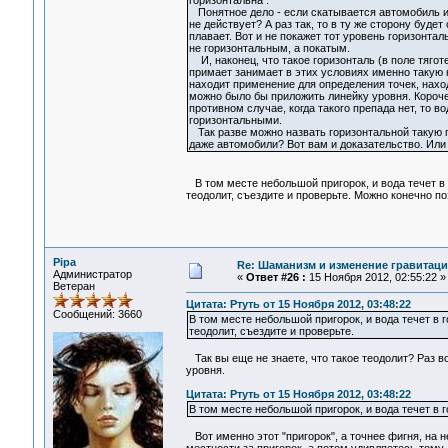
горизонтальна .
Понятное дело - если скатывается автомобиль и м
не действует? А раз так, то в ту же сторону будет 
плавает. Вот и не покажет тот уровень горизонтал
не горизонтальным, а покатым.
И, наконец, что такое горизонталь (в поле тяго
примает занимает в этих условиях именно такую
находит применение для определения точек, наход
можно было бы приложить линейку уровня. Короче
противном случае, когда такого препада нет, то 
горизонтальными.
Так разве можно назвать горизонтальной такую по
даже автомобили? Вот вам и доказательство. Или 
В том месте небольшой пригорок, и вода течет в г
теодолит, съездите и проверьте. Можно конечно по
Pipa
Re: Шаманизм и изменение гравитац
Администратор
«
Ответ #26 :
15 Ноября 2012, 02:55:22 »
Ветеран
Цитата: Ртуть от 15 Ноября 2012, 03:48:22
Сообщений: 3660
В том месте небольшой пригорок, и вода течет в г
теодолит, съездите и проверьте.
Так вы еще не знаете, что такое теодолит? Раз во
уровня.
Цитата: Ртуть от 15 Ноября 2012, 03:48:22
В том месте небольшой пригорок, и вода течет в го
Вот именно этот "пригорок", а точнее фигня, на 