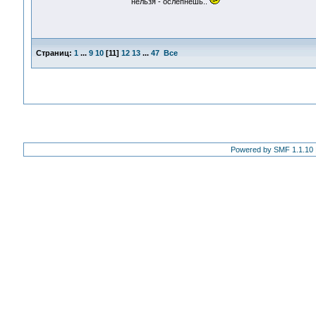
нельзя - ослепнешь..
Страниц:
1
...
9
10
[
11
]
12
13
...
47
Все
Powered by SMF 1.1.10