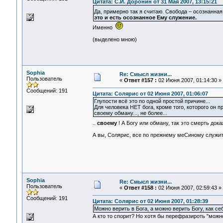
Цитата: С.И. Доронин от 31 Мая 2007, 13:15:21
Да, примерно так я считаю. Свобода – осознанна
это и есть осознанное Ему служение.
Именно
(выделено мною)
Sophia
Re: Смысл жизни...
Пользователь
«
Ответ #157 :
02 Июня 2007, 01:14:30 »
Сообщений: 191
Цитата: Солярис от 02 Июня 2007, 01:06:07
Глупости всё это по одной простой причине...
Для человека НЕТ бога, кроме того, которого он п
своему обману..., не более...
..
своему
! А Богу или обману, так это смерть док
А вы, Солярис, все по прежнему меСиному служи
Sophia
Re: Смысл жизни...
Пользователь
«
Ответ #158 :
02 Июня 2007, 02:59:43 »
Сообщений: 191
Цитата: Солярис от 02 Июня 2007, 01:28:39
Можно верить в Бога, а можно верить Богу, как себ
А кто то спорит? Но хотя бы перефразироть "можн