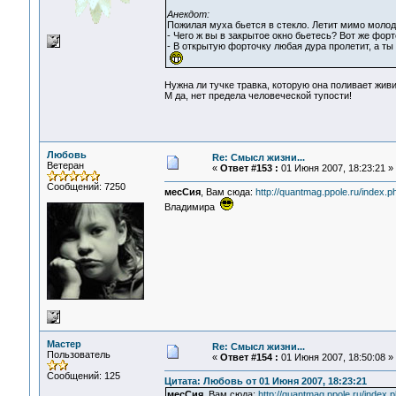
Анекдот:
Пожилая муха бьется в стекло. Летит мимо молод
- Чего ж вы в закрытое окно бьетесь? Вот же форт
- В открытую форточку любая дура пролетит, а ты
Нужна ли тучке травка, которую она поливает жив
М да, нет предела человеческой тупости!
Любовь
Re: Смысл жизни...
Ветеран
«
Ответ #153 :
01 Июня 2007, 18:23:21 »
Сообщений: 7250
месСия
, Вам сюда:
http://quantmag.ppole.ru/inde
Владимира
Мастер
Re: Смысл жизни...
Пользователь
«
Ответ #154 :
01 Июня 2007, 18:50:08 »
Сообщений: 125
Цитата: Любовь от 01 Июня 2007, 18:23:21
месСия
, Вам сюда:
http://quantmag.ppole.ru/inde