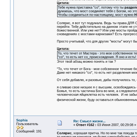
Цитата:
Тебе нужна приставка "со", потому что ты
раздел
думаешь, что мост соединяет тебя с Богом, но э
Чтобы соединиться по-настоящему, мост нужно
Н
Солярис, я вот тут подумала. Ведь ты права ДЛЯ
перейти. Тебе дейстительно на данном этапе не ст
божественной. Или уже нет? Или уже мосты пройде
сновидениях с мостами-карнизами? Есть прогрес
Просто учитывай, что для других "мосты" могут быт
Цитата:
То, что течет от Мастера - это мое собственное т
"со", то есть нет со_происхождения. Я оно и есть!
Этот твой абзац можно понять и так ?
"То, что течет от Бога - мое собсвенное течение 
Даже нет никакого "со", то есть нет разделения 
От себя добавлю, и разовью, дабы получилось то, 
я сливаю свое низшее я с высшим, освобождаясь о
Божья, то есть частичка Бога во мне, а следовате
человеческая яйцеклетка есть человек. И не забы
физической жизни, буду оставаться обыкновенны
Sophia
Re: Смысл жизни...
Пользователь
«
Ответ #162 :
03 Июня 2007, 00:29:08 »
Сообщений: 191
Солярис
, хорошая притча. Но по мне так покуда т
то ничего не кончится, не будет самоубийства, но