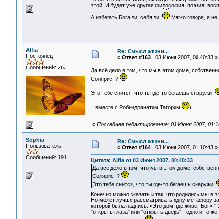
этой. И будет уже другая философия, поэзия, вос
А избегать Бога ли, себя ли
Мягко говоря, я не
Alfia
Re: Смысл жизни...
Постоялец
«
Ответ #163 :
03 Июня 2007, 00:40:33 »
Сообщений: 263
Да всё дело в том, что мы в этом доме, собственно
Солярис ?
Это тебе снится, что ты где-то бегаешь снаружи
...вместе с Робиндранатом Тагором
)
«
Последнее редактирование: 03 Июня 2007, 01:10:
Sophia
Re: Смысл жизни...
Пользователь
«
Ответ #164 :
03 Июня 2007, 01:10:43 »
Сообщений: 191
Цитата: Alfia от 03 Июня 2007, 00:40:33
Да всё дело в том, что мы в этом доме, собственн
Солярис ?
Это тебе снится, что ты где-то бегаешь снаружи
Конечно можно сказать и так, что родились мы в 
Но может лучше рассматривать одну метафору за р
которой была надпись: «Это дом, где живёт Бог»." 
"открыть глаза" или "открыть дверь" - одно и то ж