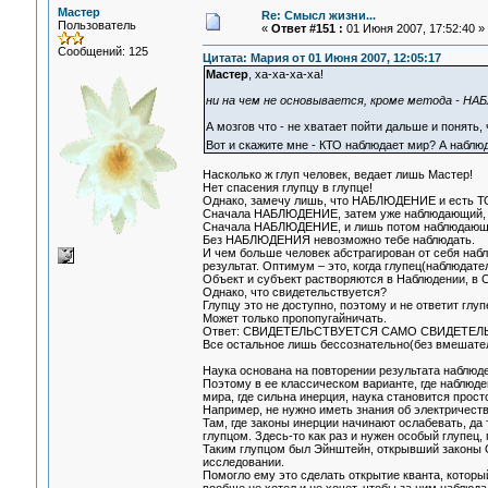
Мастер
Re: Смысл жизни...
Пользователь
«
Ответ #151 :
01 Июня 2007, 17:52:40 »
Сообщений: 125
Цитата: Мария от 01 Июня 2007, 12:05:17
Мастер
, ха-ха-ха-ха!
ни на чем не основывается, кроме метода - Н
А мозгов что - не хватает пойти дальше и п
Вот и скажите мне - КТО наблюдает мир? А наблю
Насколько ж глуп человек, ведает лишь Мастер!
Нет спасения глупцу в глупце!
Однако, замечу лишь, что НАБЛЮДЕНИЕ и есть ТО,
Сначала НАБЛЮДЕНИЕ, затем уже наблюдающий, сна
Сначала НАБЛЮДЕНИЕ, и лишь потом наблюдающий 
Без НАБЛЮДЕНИЯ невозможно тебе наблюдать.
И чем больше человек абстрагирован от себя наб
результат. Оптимум – это, когда глупец(наблюдат
Объект и субъект растворяются в Наблюдении, в Св
Однако, что свидетельствуется?
Глупцу это не доступно, поэтому и не ответит глуп
Может только пропопугайничать.
Ответ: СВИДЕТЕЛЬСТВУЕТСЯ САМО СВИДЕТЕЛ
Все остальное лишь бессознательно(без вмешател
Наука основана на повторении результата наблюд
Поэтому в ее классическом варианте, где наблюд
мира, где сильна инерция, наука становится прост
Например, не нужно иметь знания об электричеств
Там, где законы инерции начинают ослабевать, да 
глупцом. Здесь-то как раз и нужен особый глупец, 
Таким глупцом был Эйнштейн, открывший законы
исследовании.
Помогло ему это сделать открытие кванта, который 