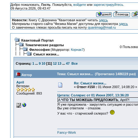
Добро пожаловать,
Гость
. Пожалуйста,
войдите
или
зарегистрируйтесь
.
09 Августа 2026, 09:43:47
Новости:
Книгу С.Доронина "Квантовая магия" читать
здесь
Материалы старого сайта "Физика Магии" доступны для просмотра
здесь
О замеченных глюках просьба писать на почту
quantmag@mail.ru
Квантовый Портал
Тематические разделы
0 Пользоват
Философия
(Модератор:
Корнак7
)
Смысл жизни...
Страниц:
1
...
9
10
[
11
]
12
13
...
47
Все
Тема: Смысл жизни... (Прочитано 1486119 раз)
Автор
April
Re: Смысл жизни...
Ветеран
«
Ответ #150 :
01 Июня 2007, 14:08:20 »
Сообщений: 893
Цитата: Солярис от 01 Июня 2007, 13:36:20
А
ЧТО ТЫ МОЖЕШЬ ПРЕДЛОЖИТЬ
, April?!
Я уже предложила - закруглить ситуацию и расста
Вы уже ответили - отказом.
У вас что - старческий склероз?
Fancy-Work