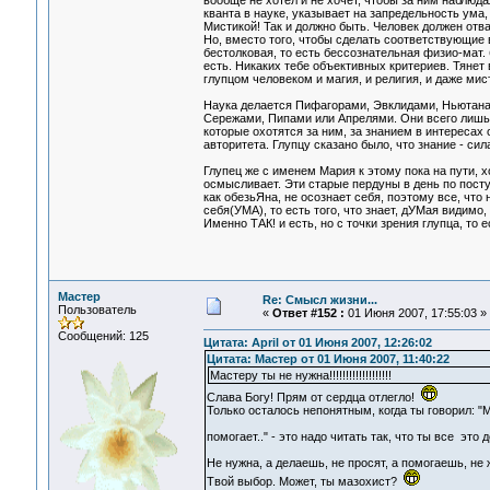
вообще не хотел и не хочет, чтобы за ним наблюда
кванта в науке, указывает на запредельность ума,
Мистикой! Так и должно быть. Человек должен отва
Но, вместо того, чтобы сделать соответствующие 
бестолковая, то есть бессознательная физио-мат. бр
есть. Никаких тебе объективных критериев. Тянет 
глупцом человеком и магия, и религия, и даже мис
Наука делается Пифагорами, Эвклидами, Ньютанами
Сережами, Пипами или Апрелями. Они всего лишь по
которые охотятся за ним, за знанием в интересах 
авторитета. Глупцу сказано было, что знание - сил
Глупец же с именем Мария к этому пока на пути, х
осмысливает. Эти старые пердуны в день по посту
как обезьЯна, не осознает себя, поэтому все, что
себя(УМА), то есть того, что знает, дУМая видимо
Именно ТАК! и есть, но с точки зрения глупца, то 
Мастер
Re: Смысл жизни...
Пользователь
«
Ответ #152 :
01 Июня 2007, 17:55:03 »
Сообщений: 125
Цитата: April от 01 Июня 2007, 12:26:02
Цитата: Мастер от 01 Июня 2007, 11:40:22
Мастеру ты не нужна!!!!!!!!!!!!!!!!!!!
Слава Богу! Прям от сердца отлегло!
Только осталось непонятным, когда ты говорил: "
помогает.." - это надо читать так, что ты все эт
Не нужна, а делаешь, не просят, а помогаешь, не
Твой выбор. Может, ты мазохист?