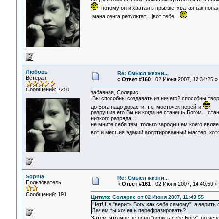
потому он и хватал в прыжке, хватая как попало
мана сенга результат... [вот тебе...
Любовь
Re: Смысл жизни...
Ветеран
«
Ответ #160 :
02 Июня 2007, 12:34:25 »
Сообщений: 7250
забавная, Солярис...
Вы способны создавать из ничего? способны твор
до Бога надо дорасти, т.е. мосточек перейти
разрушив его Вы ни когда не станешь Богом... с
низкого разряда...
не мните себя тем, только зародышем коего являет
вот и месСия эдакий абортированный Мастер, котор
Sophia
Re: Смысл жизни...
Пользователь
«
Ответ #161 :
02 Июня 2007, 14:40:59 »
Сообщений: 191
Цитата: Солярис от 02 Июня 2007, 11:43:55
Нет! Не "верить Богу
как
себе самому", а верить с
Зачем ты хочешь перефразировать?
Затем, что мне не ясно "верить себе Богу", но ясно