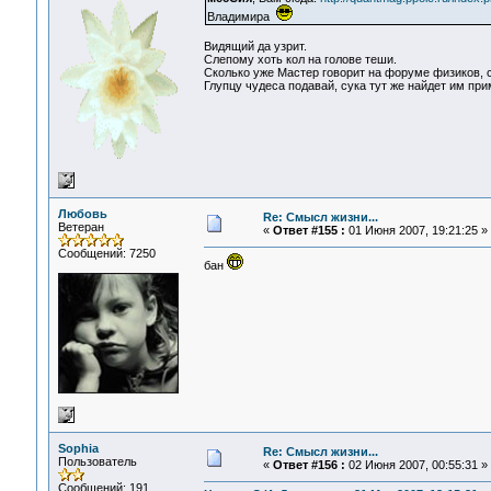
Владимира
Видящий да узрит.
Слепому хоть кол на голове теши.
Сколько уже Мастер говорит на форуме физиков, 
Глупцу чудеса подавай, сука тут же найдет им при
Любовь
Re: Смысл жизни...
Ветеран
«
Ответ #155 :
01 Июня 2007, 19:21:25 »
Сообщений: 7250
бан
Sophia
Re: Смысл жизни...
Пользователь
«
Ответ #156 :
02 Июня 2007, 00:55:31 »
Сообщений: 191