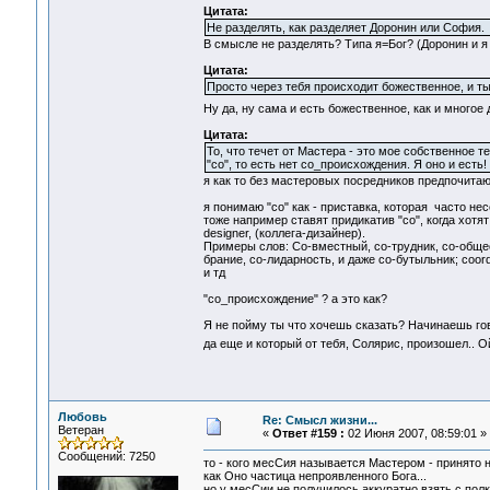
Цитата:
Не разделять, как разделяет Доронин или София.
В смысле не разделять? Типа я=Бог? (Доронин и я 
Цитата:
Просто через тебя происходит божественное, и т
Ну да, ну сама и есть божественное, как и многое
Цитата:
То, что течет от Мастера - это мое собственное т
"со", то есть нет со_происхождения. Я оно и есть!
я как то без мастеровых посредников предпочитаю
я понимаю "со" как - приставка, которая часто не
тоже например ставят придикатив "cо", когда хотя
designer, (коллега-дизайнер).
Примеры слов: Со-вместный, со-трудник, со-общест
брание, со-лидарность, и даже со-бутыльник; coordi
и тд
"со_происхождение" ? а это как?
Я не пойму ты что хочешь сказать? Начинаешь гов
да еще и который от тебя, Солярис, произошел.. О
Любовь
Re: Смысл жизни...
Ветеран
«
Ответ #159 :
02 Июня 2007, 08:59:01 »
Сообщений: 7250
то - кого месСия называется Мастером - принято 
как Оно частица непроявленного Бога...
но у месСии не получилось аккуратно взять с полк