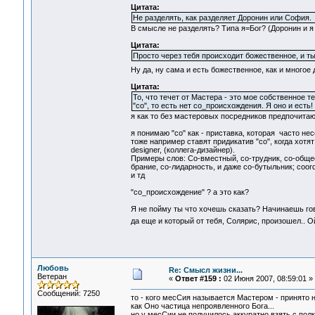
Цитата:
Не разделять, как разделяет Доронин или София.
В смысле не разделять? Типа я=Бог? (Доронин и я 
Цитата:
Просто через тебя происходит божественное, и т
Ну да, ну сама и есть божественное, как и многое
Цитата:
То, что течет от Мастера - это мое собственное т
"со", то есть нет со_происхождения. Я оно и есть!
я как то без мастеровых посредников предпочитаю
я понимаю "со" как - приставка, которая часто не
тоже например ставят придикатив "cо", когда хотя
designer, (коллега-дизайнер).
Примеры слов: Со-вместный, со-трудник, со-общест
брание, со-лидарность, и даже со-бутыльник; coordi
и тд
"со_происхождение" ? а это как?
Я не пойму ты что хочешь сказать? Начинаешь гов
да еще и который от тебя, Солярис, произошел.. О
Любовь
Re: Смысл жизни...
Ветеран
«
Ответ #159 :
02 Июня 2007, 08:59:01 »
Сообщений: 7250
то - кого месСия называется Мастером - принято 
как Оно частица непроявленного Бога...
но у месСии не получилось аккуратно взять с полк