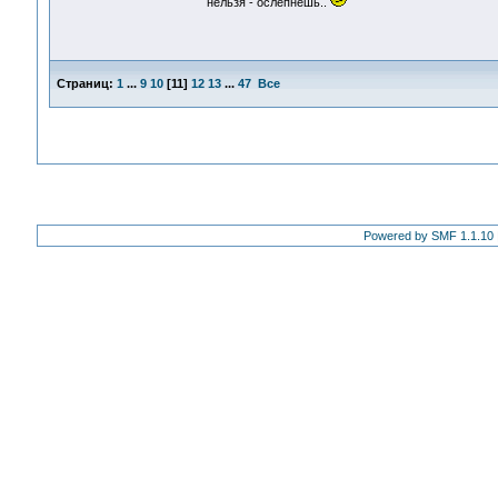
нельзя - ослепнешь..
Страниц:
1
...
9
10
[
11
]
12
13
...
47
Все
Powered by SMF 1.1.10