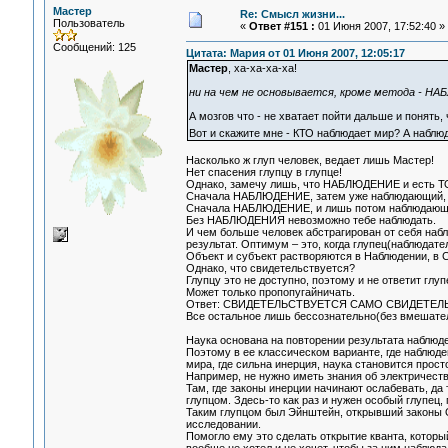
Мастер
Re: Смысл жизни...
Пользователь
«
Ответ #151 :
01 Июня 2007, 17:52:40 »
Сообщений: 125
Цитата: Мария от 01 Июня 2007, 12:05:17
Мастер
, ха-ха-ха-ха!
ни на чем не основывается, кроме метода - Н
А мозгов что - не хватает пойти дальше и п
Вот и скажите мне - КТО наблюдает мир? А наблю
Насколько ж глуп человек, ведает лишь Мастер!
Нет спасения глупцу в глупце!
Однако, замечу лишь, что НАБЛЮДЕНИЕ и есть ТО,
Сначала НАБЛЮДЕНИЕ, затем уже наблюдающий, сна
Сначала НАБЛЮДЕНИЕ, и лишь потом наблюдающий 
Без НАБЛЮДЕНИЯ невозможно тебе наблюдать.
И чем больше человек абстрагирован от себя наб
результат. Оптимум – это, когда глупец(наблюдат
Объект и субъект растворяются в Наблюдении, в Св
Однако, что свидетельствуется?
Глупцу это не доступно, поэтому и не ответит глуп
Может только пропопугайничать.
Ответ: СВИДЕТЕЛЬСТВУЕТСЯ САМО СВИДЕТЕЛ
Все остальное лишь бессознательно(без вмешател
Наука основана на повторении результата наблюд
Поэтому в ее классическом варианте, где наблюд
мира, где сильна инерция, наука становится прост
Например, не нужно иметь знания об электричеств
Там, где законы инерции начинают ослабевать, да 
глупцом. Здесь-то как раз и нужен особый глупец, 
Таким глупцом был Эйнштейн, открывший законы
исследовании.
Помогло ему это сделать открытие кванта, который 