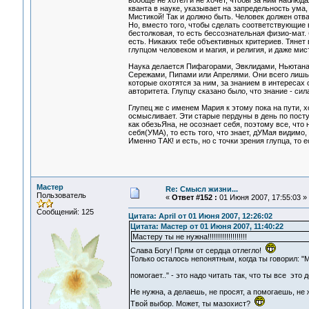
вообще не хотел и не хочет, чтобы за ним наблюда
кванта в науке, указывает на запредельность ума,
Мистикой! Так и должно быть. Человек должен отва
Но, вместо того, чтобы сделать соответствующие 
бестолковая, то есть бессознательная физио-мат. бр
есть. Никаких тебе объективных критериев. Тянет 
глупцом человеком и магия, и религия, и даже мис
Наука делается Пифагорами, Эвклидами, Ньютанами
Сережами, Пипами или Апрелями. Они всего лишь по
которые охотятся за ним, за знанием в интересах 
авторитета. Глупцу сказано было, что знание - сил
Глупец же с именем Мария к этому пока на пути, х
осмысливает. Эти старые пердуны в день по посту
как обезьЯна, не осознает себя, поэтому все, что
себя(УМА), то есть того, что знает, дУМая видимо
Именно ТАК! и есть, но с точки зрения глупца, то 
Мастер
Re: Смысл жизни...
Пользователь
«
Ответ #152 :
01 Июня 2007, 17:55:03 »
Сообщений: 125
Цитата: April от 01 Июня 2007, 12:26:02
Цитата: Мастер от 01 Июня 2007, 11:40:22
Мастеру ты не нужна!!!!!!!!!!!!!!!!!!!
Слава Богу! Прям от сердца отлегло!
Только осталось непонятным, когда ты говорил: "
помогает.." - это надо читать так, что ты все эт
Не нужна, а делаешь, не просят, а помогаешь, не
Твой выбор. Может, ты мазохист?