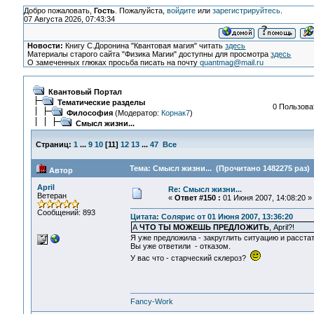
Добро пожаловать,
Гость
. Пожалуйста,
войдите
или
зарегистрируйтесь
.
07 Августа 2026, 07:43:34
Новости:
Книгу С.Доронина "Квантовая магия" читать
здесь
Материалы старого сайта "Физика Магии" доступны для просмотра
здесь
О замеченных глюках просьба писать на почту
quantmag@mail.ru
Квантовый Портал
Тематические разделы
0 Пользоват
Философия
(Модератор:
Корнак7
)
Смысл жизни...
Страниц:
1
...
9
10
[
11
]
12
13
...
47
Все
Тема: Смысл жизни... (Прочитано 1482275 раз)
Автор
April
Re: Смысл жизни...
Ветеран
«
Ответ #150 :
01 Июня 2007, 14:08:20 »
Сообщений: 893
Цитата: Солярис от 01 Июня 2007, 13:36:20
А
ЧТО ТЫ МОЖЕШЬ ПРЕДЛОЖИТЬ
, April?!
Я уже предложила - закруглить ситуацию и расста
Вы уже ответили - отказом.
У вас что - старческий склероз?
Fancy-Work