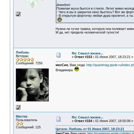
Анекдот:
Пожилая муха бьется в стекло. Летит мимо молод
- Чего ж вы в закрытое окно бьетесь? Вот же форт
- В открытую форточку любая дура пролетит, а ты
Нужна ли тучке травка, которую она поливает жив
М да, нет предела человеческой тупости!
Любовь
Re: Смысл жизни...
Ветеран
«
Ответ #153 :
01 Июня 2007, 18:23:21 »
Сообщений: 7250
месСия
, Вам сюда:
http://quantmag.ppole.ru/inde
Владимира
Мастер
Re: Смысл жизни...
Пользователь
«
Ответ #154 :
01 Июня 2007, 18:50:08 »
Сообщений: 125
Цитата: Любовь от 01 Июня 2007, 18:23:21
месСия
, Вам сюда:
http://quantmag.ppole.ru/inde