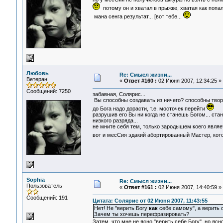
потому он и хватал в прыжке, хватая как попало
мана сенга результат... [вот тебе...
Любовь
Re: Смысл жизни...
Ветеран
«
Ответ #160 :
02 Июня 2007, 12:34:25 »
Сообщений: 7250
забавная, Солярис...
Вы способны создавать из ничего? способны твор
до Бога надо дорасти, т.е. мосточек перейти
разрушив его Вы ни когда не станешь Богом... с
низкого разряда...
не мните себя тем, только зародышем коего являет
вот и месСия эдакий абортированный Мастер, котор
Sophia
Re: Смысл жизни...
Пользователь
«
Ответ #161 :
02 Июня 2007, 14:40:59 »
Сообщений: 191
Цитата: Солярис от 02 Июня 2007, 11:43:55
Нет! Не "верить Богу
как
себе самому", а верить с
Зачем ты хочешь перефразировать?
Затем, что мне не ясно "верить себе Богу", но ясно