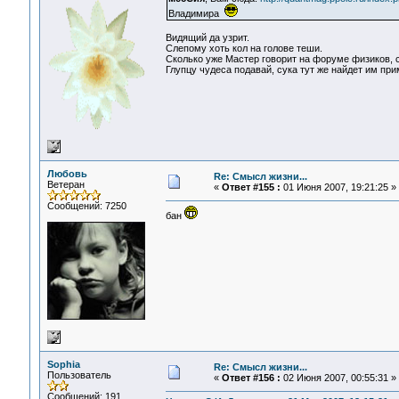
Владимира
Видящий да узрит.
Слепому хоть кол на голове теши.
Сколько уже Мастер говорит на форуме физиков, 
Глупцу чудеса подавай, сука тут же найдет им при
Любовь
Re: Смысл жизни...
Ветеран
«
Ответ #155 :
01 Июня 2007, 19:21:25 »
Сообщений: 7250
бан
Sophia
Re: Смысл жизни...
Пользователь
«
Ответ #156 :
02 Июня 2007, 00:55:31 »
Сообщений: 191