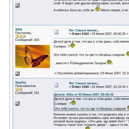
этой. И будет уже другая философия, поэзия, вос
А избегать Бога ли, себя ли
Мягко говоря, я не
Alfia
Re: Смысл жизни...
Постоялец
«
Ответ #163 :
03 Июня 2007, 00:40:33 »
Сообщений: 263
Да всё дело в том, что мы в этом доме, собственно
Солярис ?
Это тебе снится, что ты где-то бегаешь снаружи
...вместе с Робиндранатом Тагором
)
«
Последнее редактирование: 03 Июня 2007, 01:10:
Sophia
Re: Смысл жизни...
Пользователь
«
Ответ #164 :
03 Июня 2007, 01:10:43 »
Сообщений: 191
Цитата: Alfia от 03 Июня 2007, 00:40:33
Да всё дело в том, что мы в этом доме, собственн
Солярис ?
Это тебе снится, что ты где-то бегаешь снаружи
Конечно можно сказать и так, что родились мы в 
Но может лучше рассматривать одну метафору за р
которой была надпись: «Это дом, где живёт Бог»." 
"открыть глаза" или "открыть дверь" - одно и то ж