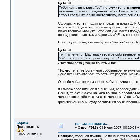
Цитата:
Тебе нужна приставка "со", потому что ты
раздел
думаешь, что мост соединяет тебя с Богом, но э
Чтобы соединиться по-настоящему, мост нужно
Н
Солярис, я вот тут подумала. Ведь ты права ДЛЯ
перейти. Тебе дейстительно на данном этапе не ст
божественной. Или уже нет? Или уже мосты пройде
сновидениях с мостами-карнизами? Есть прогрес
Просто учитывай, что для других "мосты" могут быт
Цитата:
То, что течет от Мастера - это мое собственное т
"со", то есть нет со_происхождения. Я оно и есть!
Этот твой абзац можно понять и так ?
"То, что течет от Бога - мое собсвенное течение 
Даже нет никакого "со", то есть нет разделения 
От себя добавлю, и разовью, дабы получилось то, 
я сливаю свое низшее я с высшим, освобождаясь о
Божья, то есть частичка Бога во мне, а следовате
человеческая яйцеклетка есть человек. И не забы
физической жизни, буду оставаться обыкновенны
Sophia
Re: Смысл жизни...
Пользователь
«
Ответ #162 :
03 Июня 2007, 00:29:08 »
Сообщений: 191
Солярис
, хорошая притча. Но по мне так покуда т
то ничего не кончится, не будет самоубийства, но