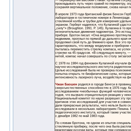
— перевернутый высокий стакан. Кулагина сосред
прокладывать путь через гравий по периметру, ог
сохраняя вертикальное положение, снова начал пе
В апреле 1973 года британский физик Бенсон Гер
лаборатории в гостиничном номере в Ленинграде.
стеклянной колбы и трубки для измерения удельн
экраном. Герберт надеялся, что Кулагиной удаст
„силу“» (Broughton. 1991. P. 145). Кулагина в то
незначительные движения гидрометра. Это истощил
приборе. Бротон писал: «Она медленно протянула 
недвижим, проплыл по прямой до дальнего края ем
продолжил свой путь до ближнего края. Все это 
гарантировать, что между медиумом и прибором не
пыталась переместить стрелку компаса, но успех
стрелке на 45 градусов. «В следующую минуту, — 
нитей, компас начал совершать по столу зигзагооб
С 1978 по 1984 год феномен Кулагиной изучали фи
научно-исследовательского института радиотехни
Целью исследований была не проверка психокине
попытка открыть те биофизические силы, которые
интенсивность лазерного луча, воздействуя на физ
Чжан Баошен
родился в городе Бенгси в провинц
сверхъестественных способностях в 1976 году. К
исследованием «необычных функций человеческого 
годов, что вызвало отрицательную реакцию у нек
Национальный комитет по науке разрешил эту пр
критиков этих исследований для участия в совм
дали прекрасные результаты, чего нельзя было ска
исследовали в нескольких лабораториях Пекина. 
педагогического института, который также участв
с декабря 1982 по май 1983 года.
По словам Бротона, «в одном из опытов специа
стеклянную пробирку, после чего она была распл
реагентами кусочки ваты, которые при соприкосн