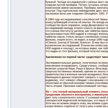
бумагой. Четыре исследователя с разных мест на
снаружи пустой пробирки. Печать осталась нетро
помеченное живое насекомое. Пробирку запечатал
изнутри. Под тщательным наблюдением двух эксп
насекомое было уже снаружи» (Broughton. 1991. P.
В 1984 году исследованиями способностей Чжана
конец публикаций отчетов об опытах. Но иногда и
сообщество было поражено, когда Департамент к
исследований награду второго класса за фильм об
что ученые Института засняли, как таблетка про
высокоскоростную (400 кадров в секунду) японск
таблетки сквозь стекло (вход в стеклянную стенку
фильма, скорее всего, не видел, в конце 1990 год
«Chinese Journal of Somatic Science». В нем был
космических исследований. В качестве иллюстрац
(400 кадров в секунду), на которых видно, как та
это кадры из того фильма, который получил наград
Заключение по первой части: существует тако
Экспериментальные данные, полученные за минув
невозможно игнорировать. Среди ученых, сообща
включая супругов Кюри, Рише и Крукса. Впослед
сверхъестественных явлений, причем их опыты о
правительства и военные начали вкладывать боль
Имеющиеся данные позволяют говорить о существ
видимому, этот элемент обладает сенсорными с
объектами из обычной материи такими способами
Часть вторая. Признаки самосознающей частицы, 
Ум — это тонкий материальный элемент, спос
пределами обычного восприятия, и манипули
дает телу сознательного опыта. У сознания иной 
санскритской ведической литературы, это наше «
Хотя мы не можем увидеть атму, мы можем судит
существовать отдельно от тела и ума, и ниже мы