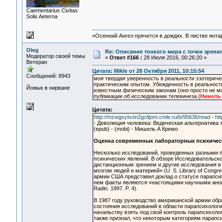
Сaementarius Civitas
Solis Aeterna
«Осенний Ангел прячется в дождях. В листве янтарн
Oleg
Re: Описание тонкого мира с точки зрени
Модератор своей темы
«
Ответ #166 :
28 Июля 2016, 00:26:20 »
Ветеран
Цитата: Mikle от 28 Октября 2011, 10:15:54
Сообщений: 8943
моя твердая уверенность в реальности эзотерич
практическим опытом. Убежденность в реальности
Йожык в нирване
известным физическим законам (оно просто не м
публикации об исследовании телекинеза (
Нинель
Цитата:
http://mzwgsytvon2gcltjom.cmle.ru/b/95636/read
-
htt
- Деволюция человека: Ведическая альтернатива т
(epub) - (mobi) - Мишель А Кремо
Оценка современных лабораторных психичес
Несколько исследований, проведенных разными 
психических явлений. В обзоре Исследовательско
дистанционным зрением и другие исследования в
мозгом людей и материей» (U. S. Library of Congre
армии США представил доклад о статусе парапсих
нем факты являются «настоящими научными аномал
Radin. 1997. P. 4).
В 1987 году руководство американской армии обр
состояния исследований в области парапсихолог
начальству взять под свой контроль парапсихоло
также признал, что некоторым категориям парапс