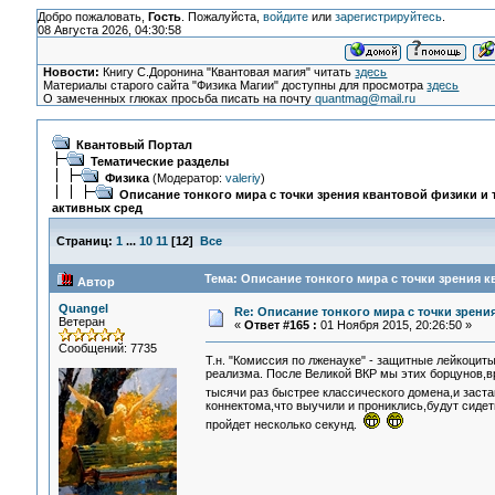
Добро пожаловать,
Гость
. Пожалуйста,
войдите
или
зарегистрируйтесь
.
08 Августа 2026, 04:30:58
Новости:
Книгу С.Доронина "Квантовая магия" читать
здесь
Материалы старого сайта "Физика Магии" доступны для просмотра
здесь
О замеченных глюках просьба писать на почту
quantmag@mail.ru
Квантовый Портал
Тематические разделы
Физика
(Модератор:
valeriy
)
Описание тонкого мира с точки зрения квантовой физики и 
активных сред
Страниц:
1
...
10
11
[
12
]
Все
Тема: Описание тонкого мира с точки зрения к
Автор
Quangel
Re: Описание тонкого мира с точки зрени
Ветеран
«
Ответ #165 :
01 Ноября 2015, 20:26:50 »
Сообщений: 7735
Т.н. "Комиссия по лженауке" - защитные лейкоциты
реализма. После Великой ВКР мы этих борцунов,в
тысячи раз быстрее классического домена,и заст
коннектома,что выучили и прониклись,будут сидет
пройдет несколько секунд.