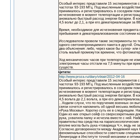
Особый интерес представили 15 экспериментов 
частотах 93-193 МГц. Под мысленным воздействие
принималось и регистрировалось в соседнем пом
исчезновение в момент телепортации и регистрац
аномально быстрый расход энергии батареи. В ко
4,5 вольт до 2,1, а при его дематериализации за 88
Время, необходимое для исчезновения предмета по
пребывания в дематериализованном состоянии кол
Исследователи провели также эксперименты по те
одного светонепроницаемого пакета в другой. Оп
два объяснения: либо, через какое бы супер- или
столь малый промежуток времени, что фотоматер
Ход механических часов при телепортации не изм
электронные часы отстали на 7,5 минуты при вр
существ.
Цитата:
http://www.proza.ru/diary/vbtair/2012-04-16
Особый интерес представили 15 экспериментов 
частотах 93-193 МГц. Под мысленным воздействие
принималось и регистрировалось в соседнем пом
исчезновение в момент телепортации и регистрац
аномально быстрый расход энергии батареи. В ко
4,5 вольта до 2,1 вольта, а при его дематериализа
...Ходили слухи, что по поручению военных он вы
связи хочется напомнить об одной весьма любопы
«Рука Москвы». Коротко суть ее в следующем. Н
Один из них открыл сейф со сверхсекретными док
рука, ухватила папку и исчезла вместе с ней. На
правительства средства на парапсихологические и
вполне могла быть рука «товарища Ч.», ведь не 
Согласно договоренности между Академией наук 
феноменальные способности советским специалис
Ленинграде в Институте точной механики и оптик