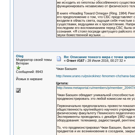
же исходить из гипотезы обособленного существов
функционировать независимо от физического тела» 
В книге «Heading Toward Omega» (Ring. 1984) Ри
его предположение о том, что СБС представляет 
входили в область света, ощущая себя «чистым 
существами, ведущими их к просветлению. Напри
последним его воспоминанием перед СБС была об
сознания. «Я стоял посреди цветущего райского 
звуки божественной музыки. ...
Oleg
Re: Описание тонкого мира с точки зрени
Модератор своей темы
«
Ответ #167 :
28 Июля 2016, 00:27:32 »
Ветеран
Чжан Баошен
Сообщений: 8943
http://www.urano.ru/psixokinez-fenomen-chzhana-ba
Йожык в нирване
Цитата:
http://www.metaportal.ru/members/p/member_20447/re
Чжан Баошен обладает уникальной способностью т
продемонстрировать это любой комиссии на ее у
Первоначально предполагалось провести показат
общественность крупнейшего научного учреждени
физическому факультету Пекинского педагогическ
Эксперименты проводились с декабря 1982 года 
оборудования: телекамер, радиостанций, рентген
То, что продемонстрировал Чжан Баошен, было не
предметов и их возникновение в соседнем, закр