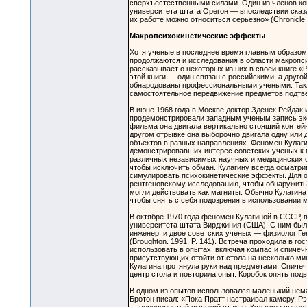
сверхъестественными силами. Один из членов ко
университета штата Орегон — впоследствии сказа
их работе можно относиться серьезно» (Chronicle of
Макропсихокинетические эффекты
Хотя ученые в последнее время главным образом
продолжаются и исследования в области макропси
рассказывает о некоторых из них в своей книге «P
этой книги — один связан с российскими, а друг
обнародованы профессиональными учеными. Также
самостоятельное передвижение предметов подтв
В июне 1968 года в Москве доктор Зденек Рейдак 
продемонстрировали западным ученым запись э
фильма она двигала вертикально стоящий контейн
другом отрывке она выборочно двигала одну или 
объектов в разных направлениях. Феномен Кулаг
демонстрировавших интерес советских ученых к 
различных независимых научных и медицинских о
чтобы исключить обман. Кулагину всегда осматри
симулировать психокинетические эффекты. Для од
рентгеновскому исследованию, чтобы обнаружить 
могли действовать как магниты. Обычно Кулагин
чтобы снять с себя подозрения в использовании ма
В октябре 1970 года феномен Кулагиной в СССР, в
университета штата Вирджиния (США). С ним был 
инженер, и двое советских ученых — физиолог Ге
(Broughton. 1991. P. 141). Встреча проходила в 
использовать в опытах, включая компас и спичеч
присутствующих отойти от стола на несколько мин
Кулагина протянула руки над предметами. Спичеч
центр стола и повторила опыт. Коробок опять подви
В одном из опытов использовался маленький нем
Бротон писал: «Пока Пратт настраивал камеру, Рэ