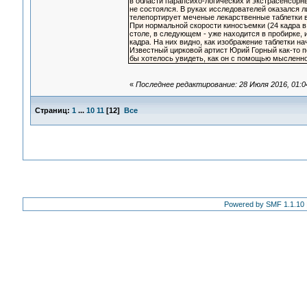
в области парапсихо-логических и экстрасенсорн
не состоялся. В руках исследователей оказался 
телепортирует меченые лекарственные таблетки в
При нормальной скорости киносъемки (24 кадра в 
столе, в следующем - уже находится в пробирке, 
кадра. На них видно, как изображение таблетки н
Известный цирковой артист Юрий Горный как-то 
бы хотелось увидеть, как он с помощью мысленно
«
Последнее редактирование: 28 Июля 2016, 01:0
Страниц:
1
...
10
11
[
12
]
Все
Powered by SMF 1.1.10