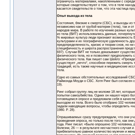
ограничусь материалами, накопленными с середин
которые свидетельствуют о том, что в теле нахо
касается свидетельств о том, что эта частица пр
Опыт выхода из тела
Состояния, близкие к смерти (СБС), и выходы из
независимо как от грубой материи (тела), так и 
народов мира. В работе по изучению разных куль
из тела (ВИТ) использовались данные, почерпнуты
% мировых культур люди признают возможность В
культурами и их географическую удаленность дру
предопределенность, кризис и теории снов, но ни
специфичность и широта распространения предста
697). Случаи ВИТ не только доказывают существ
физического тела, но и позволяют предположить 
физического тела. Как пишет сам Шейлз: «Прежде 
существует „нечто“, способное пережить смерть т
традиций, есть также научные и медицинские ис
тела.
Одно из самых обстоятельных исследований СБС п
Раймонда Моуди о СБС. Хотя Ринг был согласен с 
19).
Ринг собрал группу лиц не моложе 18 лет, которы
попытки самоубийства. Одних он нашел через боль
готовящемся опросе и предложили себя в качеств
выходом из тела. Всего было отобрано 102 челов
задали наводящие вопросы, чтобы определить «на
1980. P. 28).
Опрашиваемых сразу предупреждали, что они уча
проведения опроса, но только после того, как он
года. Ринг писал: «Было опрошено 102 человека, 
болезни, 26 — в результате несчастного случая и
приблизительно равное количество мужчин и женщ