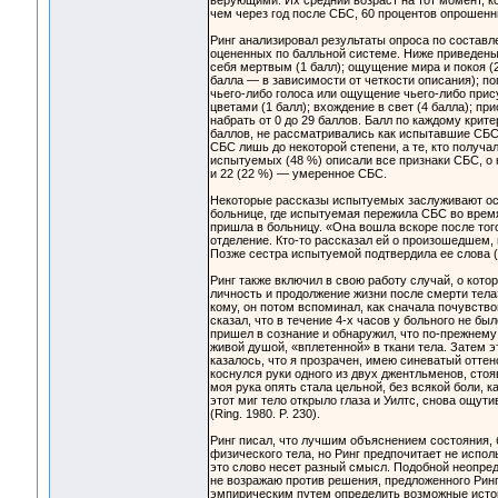
верующими. Их средний возраст на тот момент, к
чем через год после СБС, 60 процентов опрошенн
Ринг анализировал результаты опроса по составл
оцененных по балльной системе. Ниже приведены 
себя мертвым (1 балл); ощущение мира и покоя (
балла — в зависимости от четкости описания); по
чьего-либо голоса или ощущение чьего-либо прису
цветами (1 балл); вхождение в свет (4 балла); 
набрать от 0 до 29 баллов. Балл по каждому крит
баллов, не рассматривались как испытавшие СБС,
СБС лишь до некоторой степени, а те, кто получа
испытуемых (48 %) описали все признаки СБС, о к
и 22 (22 %) — умеренное СБС.
Некоторые рассказы испытуемых заслуживают осо
больнице, где испытуемая пережила СБС во время
пришла в больницу. «Она вошла вскоре после того
отделение. Кто-то рассказал ей о произошедшем, 
Позже сестра испытуемой подтвердила ее слова (Ri
Ринг также включил в свою работу случай, о кото
личность и продолжение жизни после смерти тела
кому, он потом вспоминал, как сначала почувствов
сказал, что в течение 4-х часов у больного не бы
пришел в сознание и обнаружил, что по-прежнему 
живой душой, «вплетенной» в ткани тела. Затем э
казалось, что я прозрачен, имею синеватый оттен
коснулся руки одного из двух джентльменов, стоя
моя рука опять стала цельной, без всякой боли, к
этот миг тело открыло глаза и Уилтс, снова ощут
(Ring. 1980. P. 230).
Ринг писал, что лучшим объяснением состояния, бл
физического тела, но Ринг предпочитает не испол
это слово несет разный смысл. Подобной неопред
не возражаю против решения, предложенного Ринг
эмпирическим путем определить возможные исток