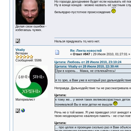
Но гораздо доходчивее будет если называть её п
Ну в конце концов - можно назвать её частным с
бильярдно-пустотное происхождение
Делая свои ошибки -
избегаешь чужих.
Нельзя придумать то,чего нет.
Vitaliy
Re: Лента новостей
Ветеран
«
Ответ #847 :
29 Июля 2010, 01:27:01 »
Сообщений: 5586
Цитата: Любовь от 28 Июля 2010, 23:10:24
Цитата: Vitaliy от 28 Июля 2010, 22:30:44
Зри в корень... Мама, не отвлекайтесь!
я то зрю, а Вам уже в который раз дальнодействи
Неправда. Дальнодействие ты не рассматривала ни 
Цитата:
Материалист
к тому же... у меня таких великовозрастных деток 
понималкой Вы в мои детки не вышли
Речь не о той маме. Я уже приводил этот анекдот
твою неоднократно хваленую память - не стал повт
Цитата:
... про целое и проекции сколько раз я Вам объясн
если проекции разнесены как следы слона на песке,