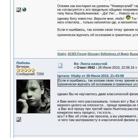
Олежек как воспарил на уровень "Универсалий" так
не согласуются с его предельно общими теориями -
типу Кисы Воробьянинова:
- Да! Уж!...
. Нового не 
одному Богу известно.
Верьте мне, люди!
Ты-т
него ответила... только непонятно где, и непонятно к
Если я ошибаюсь, так изложи свою точку зрения н
хронически журчать об осознании и граничных усл
Vitaliy:
SCIES Forum
Glossary
Definitions of Magic
Высш
Любовь
Re: Лента новостей
Ветеран
«
Ответ #842 :
28 Июля 2010, 22:06:16 »
Сообщений: 7250
Цитата: Vitaliy от 28 Июля 2010, 21:43:08
Если я ошибаюсь, так изложи свою точку зрения 
хронически журчать об осознании и граничных усл
однако Вы не научаетесь даже классической физи
я Вам много чего рассказывала, только вот у Вас 
мерного целого на плоскости... проще примера не п
а Вас всё прошу про третий закон Ньютона рассказа
конкретно весь процесс, тэсэзэть...
ась? я Вас об этом уже просила, а вы увиливаете..
и чего там материалисту в классической физике ра