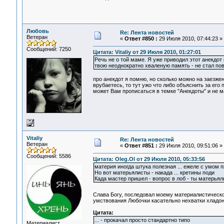
Любовь
Re: Лента новостей
Ветеран
«
Ответ #850 :
29 Июля 2010, 07:44:23 »
Сообщений: 7250
Цитата: Vitaliy от 29 Июля 2010, 01:27:01
Речь не о той маме. Я уже приводил этот анекдот
твою неоднократно хваленую память - не стал пов
про анекдот я помню, но сколько можно на заезжен
врубаетесь, то тут ужо что либо объяснить за его
может Вам прописаться в темке "Анекдоты" и не м
Vitaliy
Re: Лента новостей
Ветеран
«
Ответ #851 :
29 Июля 2010, 09:51:06 »
Сообщений: 5586
Цитата: Oleg.Ol от 29 Июля 2010, 05:33:56
материя иногда штука полезная ... ежеле с умом
Но вот матерьялисты - накада ... кретины поди
Када мастер пришел - вопрос в лоб - ты матерьял
Слава Богу, последовал моему материалистическом
умствования Любочки касательно нехватки хладона
Цитата:
... - прокачал просто стандартно типо
Материалист