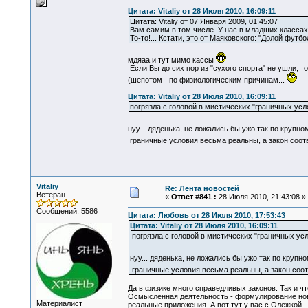
Цитата: Vitaliy от 28 Июля 2010, 16:09:11
Цитата: Vitaliy от 07 Января 2009, 01:45:07
Вам самим в том числе. У нас в младших классах ш
То-то!... Кстати, это от Маяковского: "Долой фут
мдяаа и тут мимо кассы
Если Вы до сих пор из "сухого спорта" не ушли, то 
(шепотом - по физиологическим причинам...
Цитата: Vitaliy от 28 Июля 2010, 16:09:11
погрязла с головой в мистических "граничных усло
нуу... дяденька, не ложались бы ужо так по крупн
граничные условия весьма реальны, а закон соот
Vitaliy
Re: Лента новостей
Ветеран
«
Ответ #841 :
28 Июля 2010, 21:43:08 »
Сообщений: 5586
Цитата: Любовь от 28 Июля 2010, 17:53:43
Цитата: Vitaliy от 28 Июля 2010, 16:09:11
погрязла с головой в мистических "граничных усл
нуу... дяденька, не ложались бы ужо так по крупн
граничные условия весьма реальны, а закон соот
Да в физике много справедливых законов. Так и чт
Осмысленная деятельность - формулирование нов
Материалист
реальные приложения. А вот тут у вас с Олежкой -