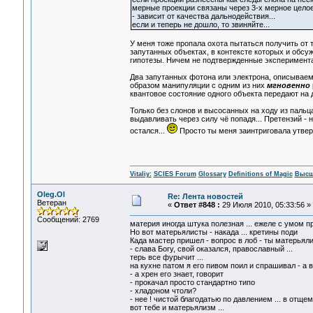
мерные проекции связаны через 3-х мерное целое.
- зависит от качества дальнодействия...
если и теперь не дошло, то звиняйте...
У меня тоже пропала охота пытаться получить от 
запутанных объектах, в контексте которых и обсу
гипотезы. Ничем не подтвержденные экспериментал
Два запутанных фотона или электрона, описываемы
образом манипуляции с одним из них
мгновенно
квантовое состояние одного объекта передают на 
Только без слонов и высосанных на ходу из пальц
выдавливать через силу чё попадя... Претензий - 
остался...
Просто ты меня заинтриговала утверж
Vitaliy:
SCIES Forum
Glossary
Definitions of Magic
Высш
Oleg.Ol
Re: Лента новостей
Ветеран
«
Ответ #848 :
29 Июля 2010, 05:33:56 »
Сообщений: 2769
материя иногда штука полезная ... ежеле с умом 
Но вот матерьялисты - накада ... кретины поди
Када мастер пришел - вопрос в лоб - ты матерьял
- слава Богу, свой оказался, православный ...
терь все фурычит ...
на кухне патом я его пивом поил и спрашивал - а в
- а хрен его знает, говорит
- прокачал просто стандартно типо
- хладоном чтоли?
- нее ! чистой благодатью по давлением ... в отщ
вот тебе и матерьялизм ...