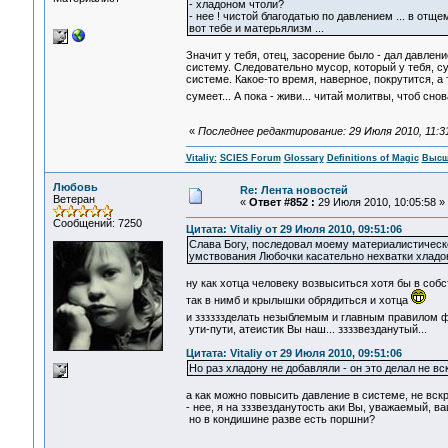
- хладоном чтоли?
- нее ! чистой благодатью по давлением ... в от
вот тебе и матерьялизм ...
Значит у тебя, отец, засорение было - дал давлени
систему. Следовательно мусор, который у тебя, суд
системе. Какое-то время, наверное, покрутится, а
сумеет... А пока - живи... читай молитвы, чтоб сно
«
Последнее редактирование: 29 Июля 2010, 11:31:
Vitaliy:
SCIES Forum
Glossary
Definitions of Magic
Высш
Любовь
Re: Лента новостей
Ветеран
«
Ответ #852 :
29 Июля 2010, 10:05:58 »
Сообщений: 7250
Цитата: Vitaliy от 29 Июля 2010, 09:51:06
Слава Богу, последовал моему материалистическо
умствования Любочки касательно нехватки хладон
ну как хотца человеку возвыситься хотя бы в собс
так в нимб и крылышки обрядиться и хотца
и ззззззделать незыблемым и главным правилом ф
ути-пути, атеистик Вы наш... ззззвезданутый...
Цитата: Vitaliy от 29 Июля 2010, 09:51:06
Но раз хладону не добавляли - он это делал не в
а как можно повысить давление в системе, не вск
- нее, я на зззвезданутость аки Вы, уважаемый, ва
но в кондишине разве есть поршни?