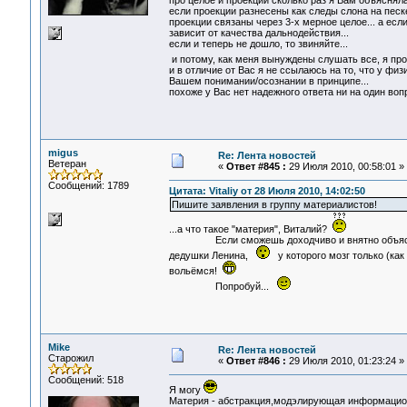
про целое и проекции сколько раз я Вам объясняла
если проекции разнесены как следы слона на песке,
проекции связаны через 3-х мерное целое... а если
зависит от качества дальнодействия...
если и теперь не дошло, то звиняйте...
и потому, как меня вынуждены слушать все, я про
и в отличие от Вас я не ссылаюсь на то, что у физ
Вашем понимании/осознании в принципе...
похоже у Вас нет надежного ответа ни на один вопр
migus
Re: Лента новостей
Ветеран
«
Ответ #845 :
29 Июля 2010, 00:58:01 »
Сообщений: 1789
Цитата: Vitaliy от 28 Июля 2010, 14:02:50
Пишите заявления в группу материалистов!
...а что такое "материя", Виталий?
Если сможешь доходчиво и внятно объяснить
дедушки Ленина,
у которого мозг только (как
вольёмся!
Попробуй...
Mike
Re: Лента новостей
Старожил
«
Ответ #846 :
29 Июля 2010, 01:23:24 »
Сообщений: 518
Я могу
Материя - абстракция,модэлирующая информацион