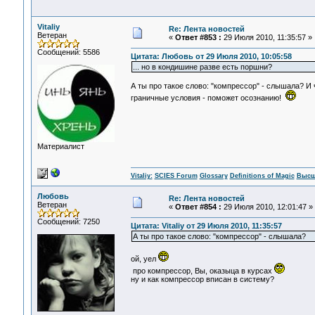
Vitaliy
Re: Лента новостей
Ветеран
«
Ответ #853 :
29 Июля 2010, 11:35:57 »
Сообщений: 5586
Цитата: Любовь от 29 Июля 2010, 10:05:58
... но в кондишине разве есть поршни?
А ты про такое слово: "компрессор" - слышала? И
граничные условия - поможет осознанию!
Материалист
Vitaliy:
SCIES Forum
Glossary
Definitions of Magic
Высш
Любовь
Re: Лента новостей
Ветеран
«
Ответ #854 :
29 Июля 2010, 12:01:47 »
Сообщений: 7250
Цитата: Vitaliy от 29 Июля 2010, 11:35:57
А ты про такое слово: "компрессор" - слышала?
ой, уел
про компрессор, Вы, оказыца в курсах
ну и как компрессор вписан в систему?