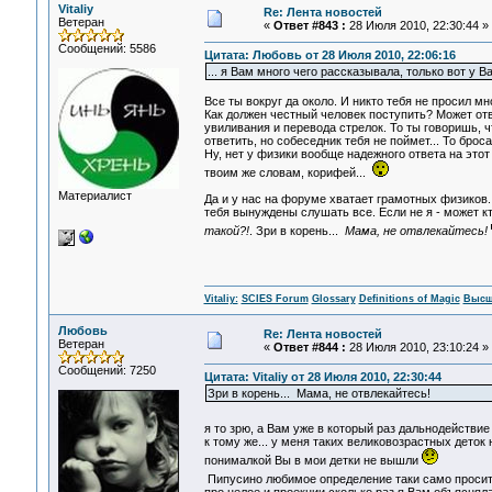
Vitaliy
Re: Лента новостей
Ветеран
«
Ответ #843 :
28 Июля 2010, 22:30:44 »
Сообщений: 5586
Цитата: Любовь от 28 Июля 2010, 22:06:16
... я Вам много чего рассказывала, только вот у В
Все ты вокруг да около. И никто тебя не просил мн
Как должен честный человек поступить? Может от
увиливания и перевода стрелок. То ты говоришь, 
ответить, но собеседник тебя не поймет... То бро
Ну, нет у физики вообще надежного ответа на этот
твоим же словам, корифей...
Материалист
Да и у нас на форуме хватает грамотных физиков.
тебя вынуждены слушать все. Если не я - может кт
такой?!
. Зри в корень...
Мама, не отвлекайтесь!
Vitaliy:
SCIES Forum
Glossary
Definitions of Magic
Высш
Любовь
Re: Лента новостей
Ветеран
«
Ответ #844 :
28 Июля 2010, 23:10:24 »
Сообщений: 7250
Цитата: Vitaliy от 28 Июля 2010, 22:30:44
Зри в корень... Мама, не отвлекайтесь!
я то зрю, а Вам уже в который раз дальнодействие
к тому же... у меня таких великовозрастных деток 
понималкой Вы в мои детки не вышли
Пипусино любимое определение таки само проситс