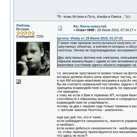
"Я - есмь Истина и Путь, Альфа и Омега ..."(с)
Любовь
Re: Лента новостей
Ветеран
«
Ответ #849 :
29 Июля 2010, 07:34:17 »
Сообщений: 7250
Цитата: Vitaliy от 29 Июля 2010, 01:27:01
У меня тоже пропала охота пытаться получить от
запутанных объектах, в контексте которых и обс
гипотезы. Ничем не подтвержденные экспериментал
Два запутанных фотона или электрона, описываем
образом манипуляции с одним из них мгновенно ре
квантовое состояние одного объекта передают на
т.е. механизм запутанности можно только на фотон
которые должны играть роль квантовых частиц, н
я про КМ которая квантовая механика в курсАх не
Вы же считаете нормальной постановку задачи с б
принципы взаимодействия эта модель не нарушает
эти принципы...
к тому же если я Вам в терминах КП, которая Кван
способности к образному мышлению в сопредельн
взаимодействия не улавливаете...
потому за два с лишком года только термины и вы
с третьим законом Ньютона - аналогично...
еще раз для тех, кто в танке...
если наблюдается синхронность, значится управлени
и наоборот...
если нужно добиться синхроничности - необходимо 
по этому принципу проектируются все механизмы,
что здесь не ясно?!