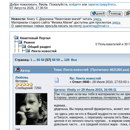
Добро пожаловать,
Гость
. Пожалуйста,
войдите
или
зарегистрируйтесь
.
07 Августа 2026, 17:36:54
Новости:
Книгу С.Доронина "Квантовая магия" читать
здесь
Материалы старого сайта "Физика Магии" доступны для просмотра
здесь
О замеченных глюках просьба писать на почту
quantmag@mail.ru
Квантовый Портал
Разное
0 Пользователей и 30 Г
Общий раздел
Лента новостей
Страниц:
1
...
55
56
[
57
]
58
59
...
128
Все
Тема: Лента новостей (Прочитано 4621260 раз)
Автор
Любовь
Re: Лента новостей
Ветеран
«
Ответ #840 :
28 Июля 2010, 17:53:43 »
Сообщений: 7250
Цитата: Vitaliy от 28 Июля 2010, 16:09:11
Так что даже если мы тебя в материалисты не при
сторону: много ценного можешь почерпнуть... даж
мдяааа...
дяденька, Вы перед женой фраеритесь, может оно е
но здесь ужо ни кто в Вашей мудрости не сумлевае
а Пипуся, наверное, с перегреву начала петь Вам
ценное я из личного опыта черпаю... в жарком кли
довольно часто... а в средней полосе жара - пока