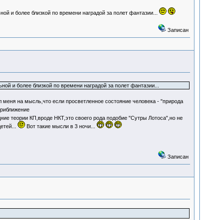
ой и более близкой по времени наградой за полет фантазии...
Записан
ной и более близкой по времени наградой за полет фантазии...
 меня на мысль,что если просветленное состояние человека - "природа
приближение
ние теории КП,вроде НКТ,это своего рода подобие "Сутры Лотоса",но не
етей...
Вот такие мысли в 3 ночи...
Записан