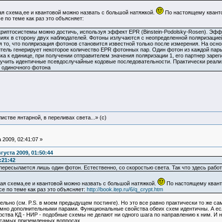
ая схема,ее и квантовой можно назвать с большой натяжкой.
По настоящему кванто
 по теме как раз это объясняет:
иптосистемы можно достичь, используя эффект EPR (Binstein-Podolsky-Rosen). Эффе
ях в сторону двух наблюдателей. Фотоны излучаются с неопределенной поляризацией
 то, что поляризация фотонов становится известной только после измерения. На осно
тель генерирует некоторое количество EPR фотонных пар. Один фотон из каждой пары 
а к единице, при получении отправителем значения поляризации 1, его партнер зареги
получить идентичные псевдослучайные кодовые последовательности. Практически реал
 одиночного фотона
истве янтарной, в переливах света...» (c)
 2009, 02:41:07 »
густа 2009, 01:50:44
:21:42
ересылается лишь один фотон. Естественно, со скоростью света. Так что здесь работ
кая схема,ее и квантовой можно назвать с большой натяжкой.
По настоящему квант
е по теме как раз это объясняет:
http://book.itep.ru/6/q_crypt.htm
льно (см. P.S. в моем предыдущем постинге). Но это все равно практически то же с
мно дополнительными парами. Функциональные свойства обеих схем идентичны. А если
ства КД - НИР - подобные схемы не делают ни одного шага по направлению к ним. И 
 о самых приземленных вопросах.