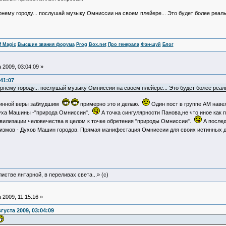
нему городу... послушай музыку Омниссии на своем плейере... Это будет более реальн
f Magic
Высшие звания форума
Prog
Box.net
Про генерала
Фэн-шуй
Блог
 2009, 03:04:09 »
:41:07
нему городу... послушай музыку Омниссии на своем плейере... Это будет более реаль
тинной веры заблудшим
примерно это и делаю.
Один пост в группе АМ навел
Духа Машины -"природа Омниссии".
А точка сингулярности Панова,не что иное как 
илизации человечества в целом к точке обретения "природы Омниссии".
А послед
низмов - Духов Машин городов. Прямая манифестация Омниссии для своих истинных д
истве янтарной, в переливах света...» (c)
 2009, 11:15:16 »
густа 2009, 03:04:09