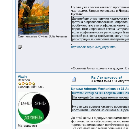
Ну это уже совсем какая-то простеньк
частицами. Вторая же ссылка в Яндексе
Цитата:
Дальнейшего улучшения надежности кр
фотона в противоположных направлени
особенностью этого эффекта является
пересылки и хранения ключа. Отправи
если эффективность регистрации близк
всякий раз, когда требуется, могут 
Сaementarius Civitas Solis Aeterna
регистрации и измерения поляризации
.
http://book.itep.ru/6/q_crypt.htm
«Осенний Ангел прячется в дождях. В л
Vitaliy
Re: Лента новостей
Ветеран
«
Ответ #233 :
31 Августа
Сообщений: 5586
Цитата: Adeptus Mechanicus от 31 Ав
Цитата: Vitaliy от 30 Августа 2009, 23
На каждый бит передаваемого ключа п
Ну это уже совсем какая-то простень
частицами. Вторая же ссылка в Яндекс
До этой схемы я додумался самостояте
фотонов, то ли чебурахтаешься с взаи
торжества омниссии и приближения цар
Материалист
Тут уже даже не о магии речь идет, а