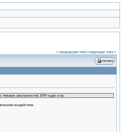
« предыдущая тема
следующая тема »
. Никаких запутанностей, EPR-чудес и пр.
и внешнем воздействии.