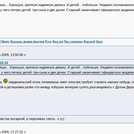
юша... Хорошую, крепкую надежную деваху. И детей... побольше. Недавно познакомил
у него пятеро детей: три сына и две дочки. Старший заканчивает офицерскую академию.
f Magic
Высшие звания форума
Prog
Box.net
Про генерала
Фэн-шуй
Блог
 2009, 13:50:56 »
:15:16
рюша... Хорошую, крепкую надежную деваху. И детей... побольше. Недавно познакоми
 у него пятеро детей: три сына и две дочки. Старший заканчивает офицерскую академию
а,
кардинальский огонь понимаешь жжет изнутри,требует служить какому-нибудь эгр
ой и детишками разве что между избушек вечером гулять,разговаривать с Духом Дер
истве янтарной, в переливах света...» (c)
 2009, 17:27:22 »