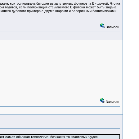
жем, контролировала бы один из запутанных фотонов, а В - другой. Что на
оном годится, если поляризация отсылаемого В фотона может быть задана
чно нашего дубового примера с двумя шарами и валериными башипизюками.
Записан
Записан
ет самая обычная технология, без каких-то квантовых чудес