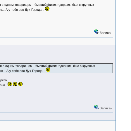
ся с одним товарищем - бывший физик-ядерщик, был в крупных
.. А у тебя все Дух Города...
Записан
лся с одним товарищем - бывший физик-ядерщик, был в крупных
... А у тебя все Дух Города...
его...
евни.
Записан