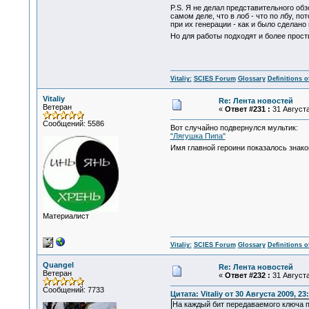
P.S. Я не делал представительного об
самом деле, что в лоб - что по лбу, 
при их генерации - как и было сделан
Но для работы подходят и более просты
Vitaliy:
SCIES Forum
Glossary
Definitions o
Vitaliy
Re: Лента новостей
Ветеран
«
Ответ #231 :
31 Августа
Сообщений: 5586
Вот случайно подвернулся мультик:
''Лягушка Пипа''
Имя главной героини показалось знак
Материалист
Vitaliy:
SCIES Forum
Glossary
Definitions o
Quangel
Re: Лента новостей
Ветеран
«
Ответ #232 :
31 Августа
Сообщений: 7733
Цитата: Vitaliy от 30 Августа 2009, 23
На каждый бит передаваемого ключа п