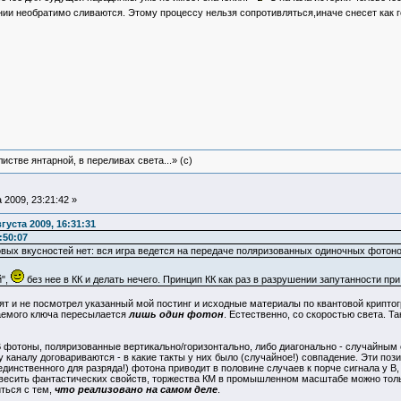
нии необратимо сливаются. Этому процессу нельзя сопротивляться,иначе снесет как 
истве янтарной, в переливах света...» (c)
 2009, 23:21:42 »
густа 2009, 16:31:31
:50:07
товых вкусностей нет: вся игра ведется на передаче поляризованных одиночных фотоно
й",
без нее в КК и делать нечего. Принцип КК как раз в разрушении запутанности пр
ят и не посмотрел указанный мой постинг и исходные материалы по квантовой криптог
аемого ключа пересылается
лишь один фотон
. Естественно, со скоростью света. Т
 фотоны, поляризованные вертикально/горизонтально, либо диагонально - случайным
у каналу договариваются - в какие такты у них было (случайное!) совпадение. Эти по
инственного для разряда!) фотона приводит в половине случаев к порче сигнала у В, 
авесить фантастических свойств, торжества КМ в промышленном масштабе можно толь
ться с тем,
что реализовано на самом деле
.