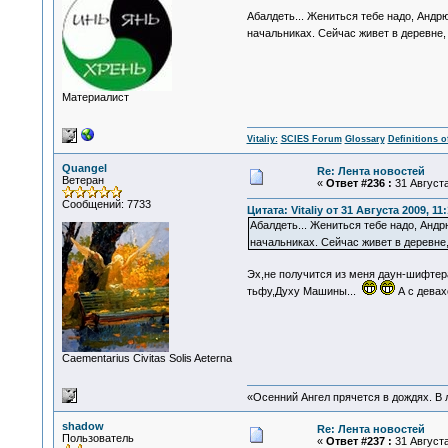
Абалдеть... Жениться тебе надо, Андр
начальниках. Сейчас живет в деревне, 
Материалист
Vitaliy:
SCIES Forum
Glossary
Definitions o
Quangel
Re: Лента новостей
Ветеран
«
Ответ #236 :
31 Августа
Сообщений: 7733
Цитата: Vitaliy от 31 Августа 2009, 11
Абалдеть... Жениться тебе надо, Анд
начальниках. Сейчас живет в деревне,
Эх,не получится из меня даун-шифтер
тьфу,Духу Машины...
А с девах
Сaementarius Civitas Solis Aeterna
«Осенний Ангел прячется в дождях. В л
shadow
Re: Лента новостей
Пользователь
«
Ответ #237 :
31 Августа