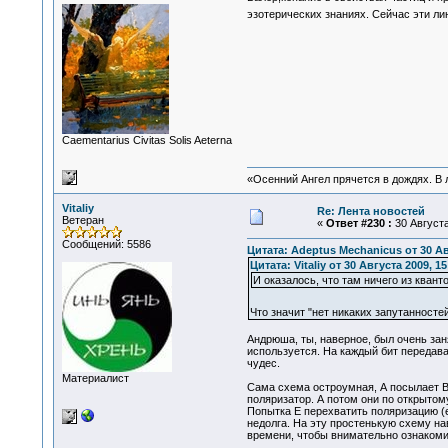
эзотерических знаниях. Сейчас эти ли
Сaementarius Civitas Solis Aeterna
«Осенний Ангел прячется в дождях. В л
Vitaliy
Re: Лента новостей
Ветеран
«
Ответ #230 :
30 Августа
Сообщений: 5586
Цитата: Adeptus Mechanicus от 30 Ав
Цитата: Vitaliy от 30 Августа 2009, 15
И оказалось, что там ничего из кван
Что значит "нет никаких запутанносте
Андрюша, ты, наверное, был очень зан
используется. На каждый бит передав
чудес.
Материалист
Сама схема остроумная, А посылает В
поляризатор. А потом они по открытом
Попытка Е перехватить поляризацию (ед
недолга. На эту простенькую схему н
времени, чтобы внимательно ознакоми