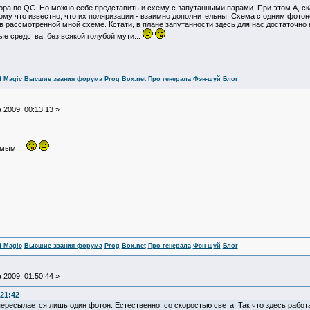
зора по QC. Но можно себе представить и схему с запутанными парами. При этом А, ска
потому что известно, что их поляризации - взаимно дополнительны. Схема с одним фот
о в рассмотренной мной схеме. Кстати, в плане запутанности здесь для нас достато
е средства, без всякой голубой мути...
f Magic
Высшие звания форума
Prog
Box.net
Про генерала
Фэн-шуй
Блог
 2009, 00:13:13 »
омым...
f Magic
Высшие звания форума
Prog
Box.net
Про генерала
Фэн-шуй
Блог
 2009, 01:50:44 »
:21:42
ересылается лишь один фотон. Естественно, со скоростью света. Так что здесь работа