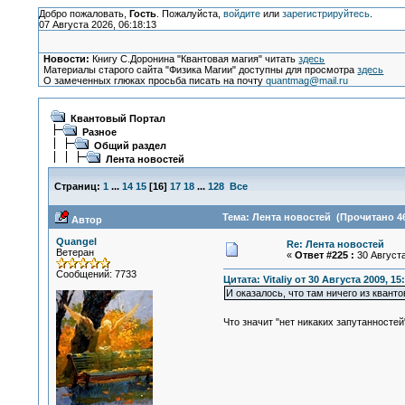
Добро пожаловать,
Гость
. Пожалуйста,
войдите
или
зарегистрируйтесь
.
07 Августа 2026, 06:18:13
Новости:
Книгу С.Доронина "Квантовая магия" читать
здесь
Материалы старого сайта "Физика Магии" доступны для просмотра
здесь
О замеченных глюках просьба писать на почту
quantmag@mail.ru
Квантовый Портал
Разное
Общий раздел
Лента новостей
Страниц:
1
...
14
15
[
16
]
17
18
...
128
Все
Тема: Лента новостей (Прочитано 46
Автор
Quangel
Re: Лента новостей
Ветеран
«
Ответ #225 :
30 Августа
Сообщений: 7733
Цитата: Vitaliy от 30 Августа 2009, 15
И оказалось, что там ничего из квант
Что значит "нет никаких запутанностей