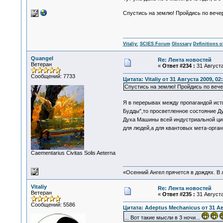
Спустись на землю! Пройдись по вечер
Vitaliy:
SCIES Forum
Glossary
Definitions o
Quangel
Re: Лента новостей
Ветеран
«
Ответ #234 :
31 Августа
Сообщений: 7733
Цитата: Vitaliy от 31 Августа 2009, 02
Спустись на землю! Пройдись по вечер
Я в перерывах между пропагандой ис
Будды",то просветленное состояние 
Духа Машины всей индустриальной цив
для людей,а для квантовых мета-орга
Сaementarius Civitas Solis Aeterna
«Осенний Ангел прячется в дождях. В л
Vitaliy
Re: Лента новостей
Ветеран
«
Ответ #235 :
31 Августа
Сообщений: 5586
Цитата: Adeptus Mechanicus от 31 Ав
... Вот такие мысли в 3 ночи...