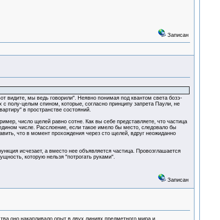
Записан
от видите, мы ведь говорили". Неявно понимая под квантом света бозэ-
 с полу-целым спином, которые, согласно принципу запрета Паули, не
вартиру" в пространстве состояний.
пример, число щелей равно сотне. Как вы себе представляете, что частица
 едином числе. Расслоение, если такое имело бы место, следовало бы
авить, что в момент прохождения через сто щелей, вдруг неожиданно
 функция исчезает, а вместо нее объявляется частица. Провозглашается
щность, которую нельзя "потрогать руками".
Записан
тва оно накапливало опыт в двух линиях,предметного мира и