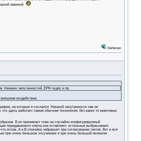
горной лавиной.
Записан
в. Никаких запутанностей, EPR-чудес и пр.
и внешнем воздействии.
рафии, на которые я сослался. Никакой запутанности там не
ак что здесь работает самая обычная технология, без каких-то квантовых
 образом. В их принимает тоже на случайно конфигурируемый
зиции передаваемого ключа они оставляют, остальные выбрасывают.
что потом А и В спокойно забракуют при согласовании тактов. Вот и вся
ко при очень большом энтузиазме и при очень большой нехватке