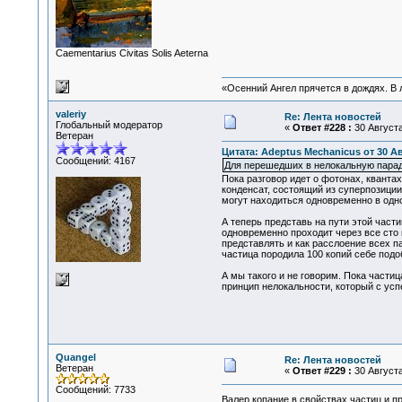
Сaementarius Civitas Solis Aeterna
«Осенний Ангел прячется в дождях. В л
valeriy
Re: Лента новостей
Глобальный модератор
«
Ответ #228 :
30 Августа
Ветеран
Цитата: Adeptus Mechanicus от 30 Ав
Сообщений: 4167
Для перешедших в нелокальную парад
Пока разговор идет о фотонах, кванта
конденсат, состоящий из суперпозиции
могут находиться одновременно в одно
А теперь представь на пути этой части
одновременно проходит через все сто 
представлять и как расслоение всех п
частица породила 100 копий себе подо
А мы такого и не говорим. Пока части
принцип нелокальности, который с усп
Quangel
Re: Лента новостей
Ветеран
«
Ответ #229 :
30 Августа
Сообщений: 7733
Валер,копание в свойствах частиц и 