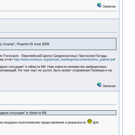
Записан
y Gravity", Preprint 29 June 2009
er Forecasts - Европейский Центр Среднесрочных Прогнозов Погоды.
мер отчет
http://www.emetsoc.org/annual_meetings/documents/ems_palmer.pdf
ходную ситуацию" в области КМ. Нам извесно множество амбициозных
окламаций. Но чем черт не шутит, быть может откровения Палмера и на
Записан
одную ситуацию" в области КМ.
ои пещерно-ньютоновские представления о реальности.
Для