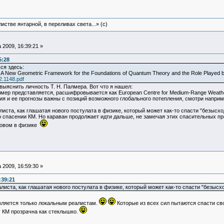
истве янтарной, в переливах света...» (c)
 2009, 16:39:21 »
5:28
ся здесь:
e: A New Geometric Framework for the Foundations of Quantum Theory and the Role Played b
12.1148.pdf
выяснить личность Т. Н. Палмера. Вот что я нашел:
лмер представляется, расшифровывается как European Centre for Medium-Range Weath
ия и ее прогнозы важны с позиций возможного глобального потепления, смотри напри
листа, как глашатая нового постулата в физике, который может как-то спасти "безыс
 спасении КМ. Но караван продолжает идти дальше, не замечая этих спасительных пр
ловом в физике
 2009, 16:59:30 »
:39:21
листа, как глашатая нового постулата в физике, который может как-то спасти "безысх
вляется только локальным реалистам.
Которые из всех сил пытаются спасти св
 КМ прозрачна как стеклышко.