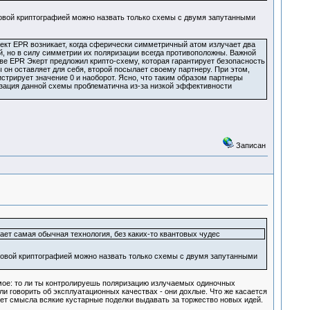
вой криптографией можно назвать только схемы с двумя запутанными
кт EPR возникает, когда сферически симметричный атом излучает два
, но в силу симметрии их поляризации всегда противоположны. Важной
ве EPR Экерт предложил крипто-схему, которая гарантирует безопасность
он оставляет для себя, второй посылает своему партнеру. При этом,
стрирует значение 0 и наоборот. Ясно, что таким образом партнеры
изация данной схемы проблематична из-за низкой эффективности
Записан
ает самая обычная технология, без каких-то квантовых чудес
овой криптографией можно назвать только схемы с двумя запутанными
амое: то ли ты контролируешь поляризацию излучаемых одиночных
 говорить об эксплуатационных качествах - они дохлые. Что же касается
нет смысла всякие кустарные поделки выдавать за торжество новых идей.