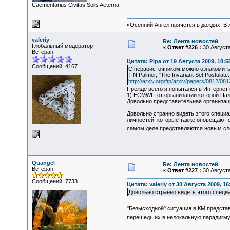
Сaementarius Civitas Solis Aeterna
«Осенний Ангел прячется в дождях. В л
valeriy
Re: Лента новостей
Глобальный модератор
«
Ответ #226 :
30 Августа
Ветеран
Цитата: Pipa от 19 Августа 2009, 18:5
Сообщений: 4167
С первоисточником можно ознакомить
T.N.Palmer, "The Invariant Set Postulat
http://arxiv.org/ftp/arxiv/papers/0812/08
Прежде всего я попытался в Интернет 
1) ECMWF, от организации которой Па
Довольно представительная организац
Довольно странно видеть этого специа
личностей, которые также оповещают о
самом деле представляются новым с
Quangel
Re: Лента новостей
Ветеран
«
Ответ #227 :
30 Августа
Сообщений: 7733
Цитата: valeriy от 30 Августа 2009, 16
Довольно странно видеть этого специа
"Безысходной" ситуация в КМ предста
перешедших в нелокальную парадигму