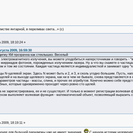
истве янтарной, в переливах света...» (c)
 2009, 18:10:24 »
густа 2009, 16:59:30
игму КМ прозрачна как стеклышко. Веселый
х электромагнитного излучения, вы можете уподобиться наперсточникам и говорить - "в
 мирриадов фотонов, порожденных излучением лазера. Ну а что вы скажете о частицах
м и том же состоянии. Каждая частица является индивидуалисткой и занимает одну "к
цы N-щелевой экран. Здесь N может быть и 2, и 3, и сколь угодно большим. Пусть, на
щелей и на выходе щелевого экрана, как ни в чем не бывало, снова представляется в
араметров частицы - массы, спина, и прочих ее атрибутов. Конечно можно себе предст
бных, которые одновременно проходят через ровно сто щелей.
ца не зарегистрирована, ее и не существует. И только в момент регистрации волновая
ехом выполняет волновая функция - математический объект, позволяющий выразить су
 2009, 18:19:11 »
прочее для будущей парадигмы уже не имеет значения.
С начала истории человечес