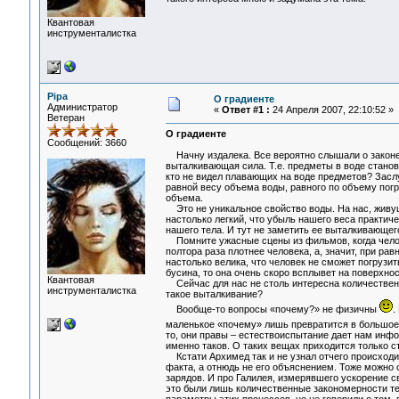
Квантовая
инструменталистка
Pipa
О градиенте
Администратор
«
Ответ #1 :
24 Апреля 2007, 22:10:52 »
Ветеран
О градиенте
Сообщений: 3660
Начну издалека. Все вероятно слышали о законе А
выталкивающая сила. Т.е. предметы в воде становя
кто не видел плавающих на воде предметов? Заслу
равной весу объема воды, равного по объему погру
объема.
Это не уникальное свойство воды. На нас, живущ
настолько легкий, что убыль нашего веса практичес
нашего тела. И тут не заметить ее выталкивающег
Помните ужасные сцены из фильмов, когда челове
полтора раза плотнее человека, а, значит, при р
настолько велика, что человек не сможет погрузит
бусина, то она очень скоро всплывет на поверхнос
Квантовая
Сейчас для нас не столь интересна количествен
инструменталистка
такое выталкивание?
Вообще-то вопросы «почему?» не физичны
.
маленькое «почему» лишь превратится в большое. 
то, они правы – естествоиспытание дает нам инфор
именно таков. О таких вещах приходится только ст
Кстати Архимед так и не узнал отчего происходит
факта, а отнюдь не его объяснением. Тоже можно 
зарядов. И про Галилея, измерявшего ускорение с
это были лишь количественные закономерности те