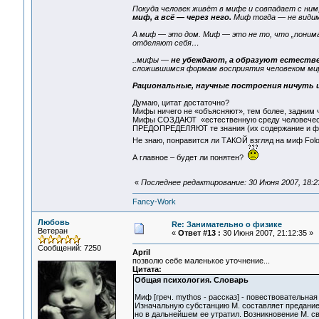
Покуда человек живёт в мифе и совпадает с ним,
миф, а всё — через него.
Миф тогда — не видим
А миф — это дом. Миф — это не то, что „понима
отделяют себя…
..мифы —
не убеждают, а образуют естестве
сложившимся формам восприятия человеком ми
Рациональные, научные построения ничуть и
Думаю, цитат достаточно?
Мифы ничего не «объясняют», тем более, задним 
Мифы СОЗДАЮТ «естественную среду человеческо
ПРЕДОПРЕДЕЛЯЮТ те знания (их содержание и форм
Не знаю, понравится ли ТАКОЙ взгляд на миф Folo
А главное – будет ли понятен?
«
Последнее редактирование: 30 Июня 2007, 18:23
Fancy-Work
Любовь
Re: Занимательно о физике
Ветеран
«
Ответ #13 :
30 Июня 2007, 21:12:35 »
Сообщений: 7250
April
позволю себе маленькое уточнение...
Цитата:
Общая психология. Словарь
Миф [греч. mythos - рассказ] - повествовательн
Изначальную субстанцию М. составляет предание
но в дальнейшем ее утратил. Возникновение М. с