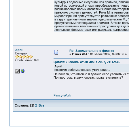
культуры подобные ситуации, как правило, связа
новой исторической эпохи, преобразование типа 
возникновение новых областей знания или теоре
прежнюю систему ценностей. Роль М. в жизни со
мировоззрения присутствует в различных сферах 
в структуре научного знания, идеологические М.
продуктивным потенциалом элемент. В то же вре
организациями и властными структурами для це
лояльноконформистских или радикальноагрессив
April
Re: Занимательно о физике
Ветеран
«
Ответ #14 :
01 Июля 2007, 09:06:36 »
Сообщений: 893
Цитата: Любовь от 30 Июня 2007, 21:12:35
April
позволю себе маленькое уточнение...
Не поняла, что именно я должна себе уяснить из э
По простому, в двух словах, можете ответить?
Fancy-Work
Страниц:
[
1
]
2
Все