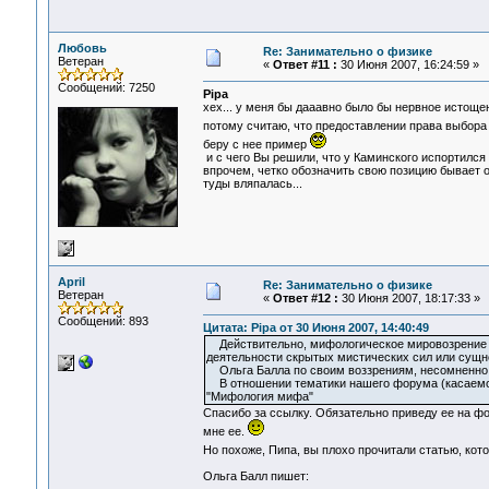
Любовь
Re: Занимательно о физике
Ветеран
«
Ответ #11 :
30 Июня 2007, 16:24:59 »
Сообщений: 7250
Pipa
хех... у меня бы дааавно было бы нервное истощен
потому считаю, что предоставлении права выбор
беру с нее пример
и с чего Вы решили, что у Каминского испортился 
впрочем, четко обозначить свою позицию бывает 
туды вляпалась...
April
Re: Занимательно о физике
Ветеран
«
Ответ #12 :
30 Июня 2007, 18:17:33 »
Сообщений: 893
Цитата: Pipa от 30 Июня 2007, 14:40:49
Действительно, мифологическое мировозрение с
деятельности скрытых мистических сил или сущн
Ольга Балла по своим воззрениям, несомненно,
В отношении тематики нашего форума (касаемо е
"Мифология мифа"
Спасибо за ссылку. Обязательно приведу ее на фо
мне ее.
Но похоже, Пипа, вы плохо прочитали статью, кот
Ольга Балл пишет: