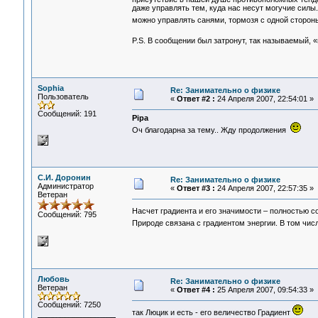
даже управлять тем, куда нас несут могучие силы.
можно управлять санями, тормозя с одной сторон
P.S. В сообщении был затронут, так называемый, «
Sophia
Re: Занимательно о физике
Пользователь
«
Ответ #2 :
24 Апреля 2007, 22:54:01 »
Сообщений: 191
Pipa
Оч благодарна за тему.. Жду продолжения
С.И. Доронин
Re: Занимательно о физике
Администратор
«
Ответ #3 :
24 Апреля 2007, 22:57:35 »
Ветеран
Насчет градиента и его значимости – полностью с
Сообщений: 795
Природе связана с градиентом энергии. В том числ
Любовь
Re: Занимательно о физике
Ветеран
«
Ответ #4 :
25 Апреля 2007, 09:54:33 »
Сообщений: 7250
так Люцик и есть - его величество Градиент