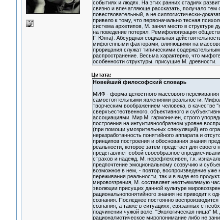
событиях и людях. На этих ранних стадиях разви
связно и впечатляюще рассказать, получало тем 
повествовательный, а не силлогистически-доказа
привело к тому, что первоначально тесная психо
система архетипов, М. занял место в структуре 
на поведение потерял. Ремифологизация обществен
Г. Юнга). Абсурдная социальная действительност
мифогенными факторами, влияющими на массовое 
прорицания служат типическими содержательным
распространение. Весьма характерно, что мифотво
особенности структуры, присущие М. древности.
Цитата:
Новейший философский словарь
МИФ - форма целостного массового переживания 
самостоятельными явлениями реальности. Мифоло
творческим воображением человека, в качестве 
сверхъестественного, объективного и субъектив
ассоциациями. Мир М. гармоничен, строго упорядо
построения на интуитивнообразном уровне воспр
(при помощи умозрительных спекуляций) его огра
неразработанность понятийного аппарата и отсу
принципов построения и обоснования знания пред
реальности, которое затем предстает для своего 
представляет собой своеобразное опредмечивани
страхов и надежд. М. нерефлексивен, т.к. изнач
предпочтение эмоциональному созвучию и субъек
возможное в нем, - повтор, воспроизведение уже
переживания реальности, так и в виде его продук
мировоззрения, М. составляет неотъемлемую часть
эволюции присущих данной культуре мировоззрен
рациональнопонятийного знания не приводит к о
сознания. Последнее постоянно воспроизводится 
сознания, а также в ситуациях, связанных с нео
подчинении чужой воле. "Экологическая ниша" М.,
рационалистическое миропонимание либо не заним