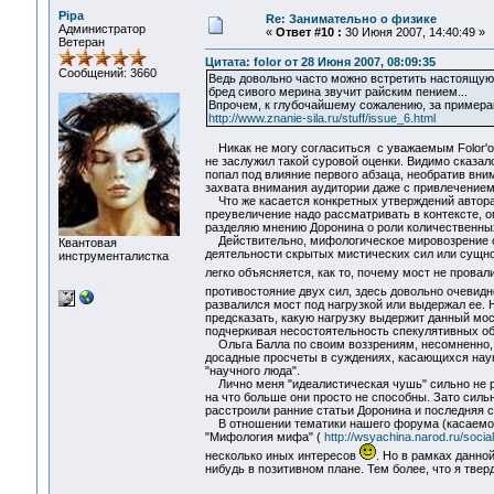
Pipa
Re: Занимательно о физике
Администратор
«
Ответ #10 :
30 Июня 2007, 14:40:49 »
Ветеран
Цитата: folor от 28 Июня 2007, 08:09:35
Сообщений: 3660
Ведь довольно часто можно встретить настоящую 
бред сивого мерина звучит райским пением...
Впрочем, к глубочайшему сожалению, за примерам
http://www.znanie-sila.ru/stuff/issue_6.html
Никак не могу согласиться с уважаемым Folor'ом
не заслужил такой суровой оценки. Видимо сказало
попал под влияние первого абзаца, необратив вни
захвата внимания аудитории даже с привлечением
Что же касается конкретных утверждений автора к
преувеличение надо рассматривать в контексте, 
разделяю мнению Доронина о роли количественны
Действительно, мифологическое мировозрение сп
Квантовая
деятельности скрытых мистических сил или сущно
инструменталистка
легко объясняется, как то, почему мост не провал
противостояние двух сил, здесь довольно очевид
развалился мост под нагрузкой или выдержал ее. 
предсказать, какую нагрузку выдержит данный мос
подчеркивая несостоятельность спекулятивных о
Ольга Балла по своим воззрениям, несомненно, м
досадные просчеты в суждениях, касающихся науки
"научного люда".
Лично меня "идеалистическая чушь" сильно не ра
на что больше они просто не способны. Зато силь
расстроили ранние статьи Доронина и последняя с
В отношении тематики нашего форума (касаемо е
"Мифология мифа" (
http://wsyachina.narod.ru/soci
несколько иных интересов
. Но в рамках данно
нибудь в позитивном плане. Тем более, что я твер