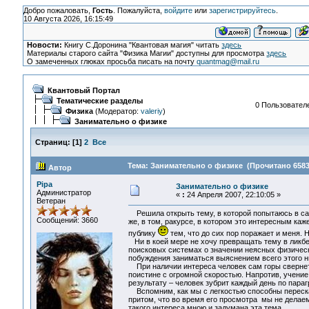
Добро пожаловать,
Гость
. Пожалуйста,
войдите
или
зарегистрируйтесь
.
10 Августа 2026, 16:15:49
Новости:
Книгу С.Доронина "Квантовая магия" читать
здесь
Материалы старого сайта "Физика Магии" доступны для просмотра
здесь
О замеченных глюках просьба писать на почту
quantmag@mail.ru
Квантовый Портал
Тематические разделы
0 Пользователе
Физика
(Модератор:
valeriy
)
Занимательно о физике
Страниц:
[
1
]
2
Все
Тема: Занимательно о физике (Прочитано 6583
Автор
Pipa
Занимательно о физике
Администратор
«
:
24 Апреля 2007, 22:10:05 »
Ветеран
Решила открыть тему, в которой попытаюсь в са
Сообщений: 3660
же, в том, ракурсе, в котором это интересным каж
публику
тем, что до сих пор поражает и меня. 
Ни в коей мере не хочу превращать тему в ликбе
поисковых системах о значении неясных физически
побуждения заниматься выяснением всего этого ни
При наличии интереса человек сам горы свернет
поистине с огромной скоростью. Напротив, учение
результату – человек зубрит каждый день по парагр
Вспомним, как мы с легкостью способны переска
притом, что во время его просмотра мы не делаем
такого интереса мною и задумана эта тема.