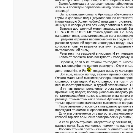
параметры этих процессов, но не говорили о том, 
Закон Архимеда в этом ряду чрезвычайно интерес
если мы проведем параллель между законом Архим
зрелище!
Выталкивающая сила по Архимеду объясняется ныне
глубине давление воды (обусловленное ее тяжесть
(погружаемую более глубоко) вода давит сильнее,
«снизу» и «сверху» как раз и обусловлена выталк
Вывод в достаточной мере парадоксальный. Выта
НЕРАВНОМЕРНОСТЬЮ такого давления. Т.е. в воде 
направлен вниз, а выталкивающая сила пропорцион
Градиент отражает неравномерность среды в той 
разности давлений горячих и холодных воздушны
которая в попытке выровняться гонит воздушные м
выталкивающей силы).
Реки текут из верховий в низовья. И тут неравно
Тепло от горячего тела поступает к холодному, но
Впрочем, если быть точной, то градиент никого 
его, так специфично на него реагируют. Одни спол
дихотомии Инь и Ян
, создает лишь ту «альтер
Вот еще, на мой взгляд, важный пример, способн
Отчего маленький магнитик разворачивается прот
странность ситуации. А вся странность в том, что 
испытывает притяжение, а другой отталкивание. О
И тут мы видим проявление того же градиента! Си
притяжения) падает, пропорционально квадрату ра
(отталкивающийся) полюс маленького магнитика ок
разница, точь-в-точь как в законе Архимеда, дви
только ориентация маленького магнитика в направ
Такое явление относится к поведению диполя в н
порождает то самое «неравенство концов», как ра
Если мы отвлечемся от строгости рассмотрения, 
которой горюют во многих эзотерических учениях, 
И если рассматривать отсутствие целостности, 
разные силы. Будь мы «целостными» - на нас не д
Хорошо это или плохо – сейчас оценивать не стан
присутствие в нашей душе противоположных тенден