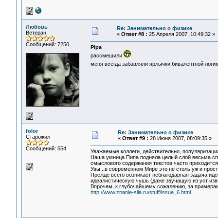
Любовь
Re: Занимательно о физике
Ветеран
«
Ответ #8 :
25 Апреля 2007, 10:49:32 »
Сообщений: 7250
Pipa
рассмешили
меня всегда забавляли ярлычки бивалентной логик
folor
Re: Занимательно о физике
Старожил
«
Ответ #9 :
28 Июня 2007, 08:09:35 »
Сообщений: 554
Уважаемые коллеги, действительно, популяризац
Наша умница Пипа подняла целый слой весьма сп
смыслового содержания текстов часто приходится
Увы...в современном Мире это не столь уж и прост
Прежде всего возникает неблагодарная задача ид
идеалистическую чушь (даже звучащую из уст изве
Впрочем, к глубочайшему сожалению, за примерам
http://www.znanie-sila.ru/stuff/issue_6.html