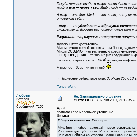
Покуда человек живёт в мифе и совпадает с ним,
миф, а всё — через него.
Миф тогда — не видим
А миф — это дом. Миф — это не то, что „понима
отделяют себя…
..мифы —
не убеждают, а образуют естестве
сложившимся формам восприятия человеком ми
Рациональные, научные построения ничуть и
Думаю, цитат достаточно?
Мифы ничего не «объясняют», тем более, задним 
Мифы СОЗДАЮТ «естественную среду человеческо
ПРЕДОПРЕДЕЛЯЮТ те знания (их содержание и форм
Не знаю, понравится ли ТАКОЙ взгляд на миф Folo
А главное – будет ли понятен?
«
Последнее редактирование: 30 Июня 2007, 18:23
Fancy-Work
Любовь
Re: Занимательно о физике
Ветеран
«
Ответ #13 :
30 Июня 2007, 21:12:35 »
Сообщений: 7250
April
позволю себе маленькое уточнение...
Цитата:
Общая психология. Словарь
Миф [греч. mythos - рассказ] - повествовательн
Изначальную субстанцию М. составляет предание
но в дальнейшем ее утратил. Возникновение М. с