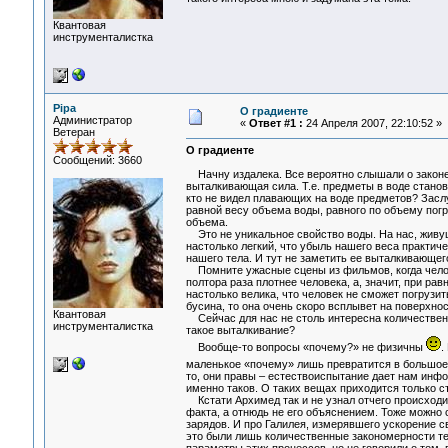
Квантовая
инструменталистка
Pipa
О градиенте
Администратор
«
Ответ #1 :
24 Апреля 2007, 22:10:52 »
Ветеран
О градиенте
Сообщений: 3660
Начну издалека. Все вероятно слышали о законе А
выталкивающая сила. Т.е. предметы в воде становя
кто не видел плавающих на воде предметов? Заслу
равной весу объема воды, равного по объему погру
объема.
Это не уникальное свойство воды. На нас, живущ
настолько легкий, что убыль нашего веса практичес
нашего тела. И тут не заметить ее выталкивающег
Помните ужасные сцены из фильмов, когда челове
полтора раза плотнее человека, а, значит, при р
настолько велика, что человек не сможет погрузит
бусина, то она очень скоро всплывет на поверхнос
Квантовая
Сейчас для нас не столь интересна количествен
инструменталистка
такое выталкивание?
Вообще-то вопросы «почему?» не физичны
.
маленькое «почему» лишь превратится в большое. 
то, они правы – естествоиспытание дает нам инфор
именно таков. О таких вещах приходится только ст
Кстати Архимед так и не узнал отчего происходит
факта, а отнюдь не его объяснением. Тоже можно 
зарядов. И про Галилея, измерявшего ускорение с
это были лишь количественные закономерности те