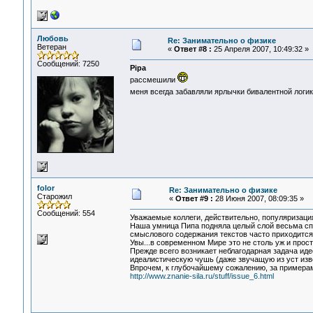
Любовь
Re: Занимательно о физике
Ветеран
«
Ответ #8 :
25 Апреля 2007, 10:49:32 »
Сообщений: 7250
Pipa
рассмешили
меня всегда забавляли ярлычки бивалентной логик
folor
Re: Занимательно о физике
Старожил
«
Ответ #9 :
28 Июня 2007, 08:09:35 »
Сообщений: 554
Уважаемые коллеги, действительно, популяризац
Наша умница Пипа подняла целый слой весьма сп
смыслового содержания текстов часто приходится
Увы...в современном Мире это не столь уж и прост
Прежде всего возникает неблагодарная задача ид
идеалистическую чушь (даже звучащую из уст изве
Впрочем, к глубочайшему сожалению, за примерам
http://www.znanie-sila.ru/stuff/issue_6.html