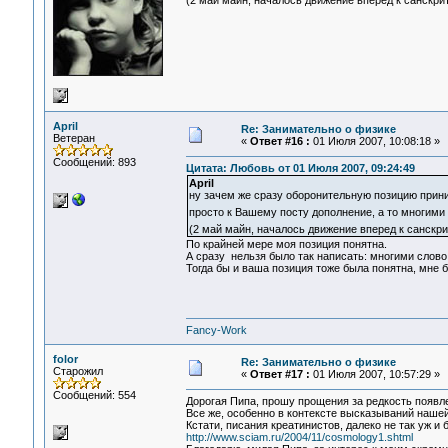
(2 май майн, началось движение вперед к санскри
April
Re: Занимательно о физике
Ветеран
«
Ответ #16 :
01 Июля 2007, 10:08:18 »
Сообщений: 893
Цитата: Любовь от 01 Июля 2007, 09:24:49
April
ну зачем же сразу оборонительную позицию прин
просто к Вашему посту дополнение, а то многими
(2 май майн, началось движение вперед к санскр
По крайней мере моя позиция понятна.
А сразу нельзя было так написать: многими слово 
Тогда бы и ваша позиция тоже была понятна, мне 
Fancy-Work
folor
Re: Занимательно о физике
Старожил
«
Ответ #17 :
01 Июля 2007, 10:57:29 »
Сообщений: 554
Дорогая Пипа, прошу прощения за редкость появле
Все же, особенно в контексте высказываний нашей
Кстати, писания креатинистов, далеко не так уж и 
http://www.sciam.ru/2004/11/cosmology1.shtml