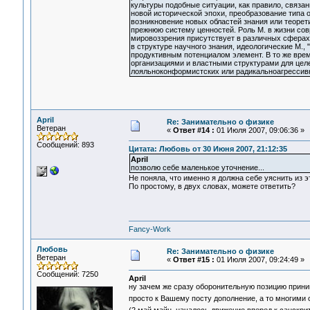
культуры подобные ситуации, как правило, связа
новой исторической эпохи, преобразование типа 
возникновение новых областей знания или теоре
прежнюю систему ценностей. Роль М. в жизни со
мировоззрения присутствует в различных сферах 
в структуре научного знания, идеологические М.
продуктивным потенциалом элемент. В то же вре
организациями и властными структурами для це
лояльноконформистских или радикальноагрессив
April
Re: Занимательно о физике
Ветеран
«
Ответ #14 :
01 Июля 2007, 09:06:36 »
Сообщений: 893
Цитата: Любовь от 30 Июня 2007, 21:12:35
April
позволю себе маленькое уточнение...
Не поняла, что именно я должна себе уяснить из э
По простому, в двух словах, можете ответить?
Fancy-Work
Любовь
Re: Занимательно о физике
Ветеран
«
Ответ #15 :
01 Июля 2007, 09:24:49 »
Сообщений: 7250
April
ну зачем же сразу оборонительную позицию прини
просто к Вашему посту дополнение, а то многими