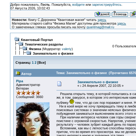
Добро пожаловать,
Гость
. Пожалуйста,
войдите
или
зарегистрируйтесь
.
07 Августа 2026, 10:02:43
Новости:
Книгу С.Доронина "Квантовая магия" читать
здесь
Материалы старого сайта "Физика Магии" доступны для просмотра
здесь
О замеченных глюках просьба писать на почту
quantmag@mail.ru
Квантовый Портал
Тематические разделы
0 Пользователе
Физика
(Модератор:
valeriy
)
Занимательно о физике
Страниц:
1
2
[
Все
]
Тема: Занимательно о физике (Прочитано 6570
Автор
Pipa
Занимательно о физике
Администратор
«
:
24 Апреля 2007, 22:10:05 »
Ветеран
Решила открыть тему, в которой попытаюсь в са
Сообщений: 3660
же, в том, ракурсе, в котором это интересным каж
публику
тем, что до сих пор поражает и меня. 
Ни в коей мере не хочу превращать тему в ликбе
поисковых системах о значении неясных физически
побуждения заниматься выяснением всего этого ни
При наличии интереса человек сам горы свернет
поистине с огромной скоростью. Напротив, учение
результату – человек зубрит каждый день по парагр
Вспомним, как мы с легкостью способны переска
притом, что во время его просмотра мы не делаем
такого интереса мною и задумана эта тема.