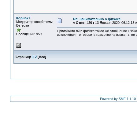
Корнак7
Re: Занимательно о физике
Модератор своей темы
«
Ответ #20 :
13 Января 2020, 06:12:18 »
Ветеран
Приложимо ли в физике такое же отношение к закон
Сообщений: 959
исключения, то говорить грамотно на языке ты не
Страниц:
1
2
[
Все
]
Powered by SMF 1.1.10