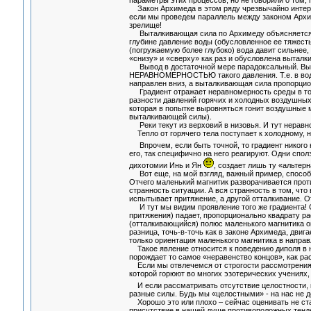
параметры этих процессов, но не говорили о том, 
Закон Архимеда в этом ряду чрезвычайно интерес
если мы проведем параллель между законом Архим
зрелище!
Выталкивающая сила по Архимеду объясняется ныне
глубине давление воды (обусловленное ее тяжесть
(погружаемую более глубоко) вода давит сильнее,
«снизу» и «сверху» как раз и обусловлена выталк
Вывод в достаточной мере парадоксальный. Выта
НЕРАВНОМЕРНОСТЬЮ такого давления. Т.е. в воде 
направлен вниз, а выталкивающая сила пропорцион
Градиент отражает неравномерность среды в той 
разности давлений горячих и холодных воздушны
которая в попытке выровняться гонит воздушные м
выталкивающей силы).
Реки текут из верховий в низовья. И тут неравно
Тепло от горячего тела поступает к холодному, но
Впрочем, если быть точной, то градиент никого 
его, так специфично на него реагируют. Одни спол
дихотомии Инь и Ян
, создает лишь ту «альтер
Вот еще, на мой взгляд, важный пример, способн
Отчего маленький магнитик разворачивается прот
странность ситуации. А вся странность в том, что 
испытывает притяжение, а другой отталкивание. О
И тут мы видим проявление того же градиента! Си
притяжения) падает, пропорционально квадрату ра
(отталкивающийся) полюс маленького магнитика ок
разница, точь-в-точь как в законе Архимеда, дви
только ориентация маленького магнитика в направ
Такое явление относится к поведению диполя в н
порождает то самое «неравенство концов», как ра
Если мы отвлечемся от строгости рассмотрения, 
которой горюют во многих эзотерических учениях, 
И если рассматривать отсутствие целостности, 
разные силы. Будь мы «целостными» - на нас не д
Хорошо это или плохо – сейчас оценивать не стан
присутствие в нашей душе противоположных тенден