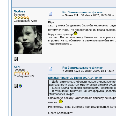
Любовь
Re: Занимательно о физике
Ветеран
«
Ответ #11 :
30 Июня 2007, 16:24:59 »
Сообщений: 7250
Pipa
хех... у меня бы дааавно было бы нервное истощен
потому считаю, что предоставлении права выбор
беру с нее пример
и с чего Вы решили, что у Каминского испортился 
впрочем, четко обозначить свою позицию бывает 
туды вляпалась...
April
Re: Занимательно о физике
Ветеран
«
Ответ #12 :
30 Июня 2007, 18:17:33 »
Сообщений: 893
Цитата: Pipa от 30 Июня 2007, 14:40:49
Действительно, мифологическое мировозрение с
деятельности скрытых мистических сил или сущн
Ольга Балла по своим воззрениям, несомненно,
В отношении тематики нашего форума (касаемо е
"Мифология мифа"
Спасибо за ссылку. Обязательно приведу ее на фо
мне ее.
Но похоже, Пипа, вы плохо прочитали статью, кот
Ольга Балл пишет: