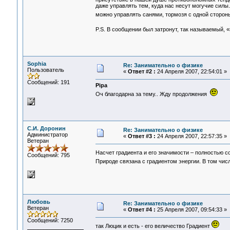
даже управлять тем, куда нас несут могучие силы.
можно управлять санями, тормозя с одной сторон
P.S. В сообщении был затронут, так называемый, «
Sophia
Re: Занимательно о физике
Пользователь
«
Ответ #2 :
24 Апреля 2007, 22:54:01 »
Сообщений: 191
Pipa
Оч благодарна за тему.. Жду продолжения
С.И. Доронин
Re: Занимательно о физике
Администратор
«
Ответ #3 :
24 Апреля 2007, 22:57:35 »
Ветеран
Насчет градиента и его значимости – полностью с
Сообщений: 795
Природе связана с градиентом энергии. В том числ
Любовь
Re: Занимательно о физике
Ветеран
«
Ответ #4 :
25 Апреля 2007, 09:54:33 »
Сообщений: 7250
так Люцик и есть - его величество Градиент