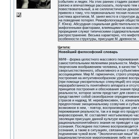
событиях и людях. На этих ранних стадиях разви
связно и впечатляюще рассказать, получало тем 
повествовательный, а не силлогистически-доказа
привело к тому, что первоначально тесная психо
система архетипов, М. занял место в структуре 
на поведение потерял. Ремифологизация обществен
Г. Юнга). Абсурдная социальная действительност
мифогенными факторами, влияющими на массовое 
прорицания служат типическими содержательным
распространение. Весьма характерно, что мифотво
особенности структуры, присущие М. древности.
Цитата:
Новейший философский словарь
МИФ - форма целостного массового переживания 
самостоятельными явлениями реальности. Мифоло
творческим воображением человека, в качестве 
сверхъестественного, объективного и субъектив
ассоциациями. Мир М. гармоничен, строго упорядо
построения на интуитивнообразном уровне воспр
(при помощи умозрительных спекуляций) его огра
неразработанность понятийного аппарата и отсу
принципов построения и обоснования знания пред
реальности, которое затем предстает для своего 
представляет собой своеобразное опредмечивани
страхов и надежд. М. нерефлексивен, т.к. изнач
предпочтение эмоциональному созвучию и субъек
возможное в нем, - повтор, воспроизведение уже
переживания реальности, так и в виде его продук
мировоззрения, М. составляет неотъемлемую часть
эволюции присущих данной культуре мировоззрен
рациональнопонятийного знания не приводит к о
сознания. Последнее постоянно воспроизводится 
сознания, а также в ситуациях, связанных с нео
подчинении чужой воле. "Экологическая ниша" М.,
рационалистическое миропонимание либо не заним