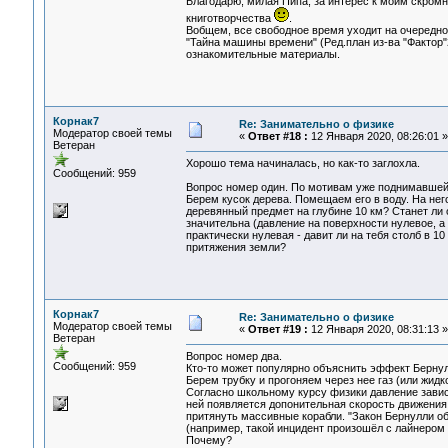
Благодарю, милая Пипа, за интерес к моим скром
книготворчества
.
Вобщем, все свободное время уходит на очередно
"Тайна машины времени" (Ред.план из-ва "Фактор"
ознакомительные материалы.
Корнак7
Re: Занимательно о физике
Модератор своей темы
«
Ответ #18 :
12 Января 2020, 08:26:01 »
Ветеран
Хорошо тема начиналась, но как-то заглохла.
Сообщений: 959
Вопрос номер один. По мотивам уже поднимавшей
Берем кусок дерева. Помещаем его в воду. На нег
деревянный предмет на глубине 10 км? Станет ли 
значительна (давление на поверхности нулевое, а 
практически нулевая - давит ли на тебя столб в 1
притяжения земли?
Корнак7
Re: Занимательно о физике
Модератор своей темы
«
Ответ #19 :
12 Января 2020, 08:31:13 »
Ветеран
Вопрос номер два.
Сообщений: 959
Кто-то может популярно объяснить эффект Бернул
Берем трубку и прогоняем через нее газ (или жидко
Согласно школьному курсу физики давление зависи
ней появляется допонительная скорость движения 
притянуть массивные корабли. "Закон Бернулли об
(например, такой инцидент произошёл с лайнером
Почему?