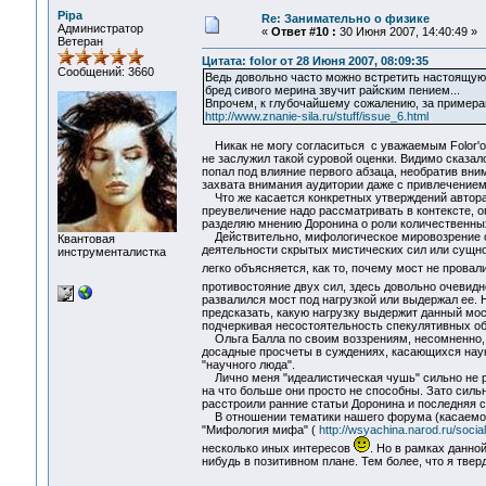
Pipa
Re: Занимательно о физике
Администратор
«
Ответ #10 :
30 Июня 2007, 14:40:49 »
Ветеран
Цитата: folor от 28 Июня 2007, 08:09:35
Сообщений: 3660
Ведь довольно часто можно встретить настоящую 
бред сивого мерина звучит райским пением...
Впрочем, к глубочайшему сожалению, за примерам
http://www.znanie-sila.ru/stuff/issue_6.html
Никак не могу согласиться с уважаемым Folor'ом
не заслужил такой суровой оценки. Видимо сказало
попал под влияние первого абзаца, необратив вни
захвата внимания аудитории даже с привлечением
Что же касается конкретных утверждений автора к
преувеличение надо рассматривать в контексте, 
разделяю мнению Доронина о роли количественны
Действительно, мифологическое мировозрение сп
Квантовая
деятельности скрытых мистических сил или сущно
инструменталистка
легко объясняется, как то, почему мост не провал
противостояние двух сил, здесь довольно очевид
развалился мост под нагрузкой или выдержал ее. 
предсказать, какую нагрузку выдержит данный мос
подчеркивая несостоятельность спекулятивных о
Ольга Балла по своим воззрениям, несомненно, м
досадные просчеты в суждениях, касающихся науки
"научного люда".
Лично меня "идеалистическая чушь" сильно не ра
на что больше они просто не способны. Зато силь
расстроили ранние статьи Доронина и последняя с
В отношении тематики нашего форума (касаемо е
"Мифология мифа" (
http://wsyachina.narod.ru/soci
несколько иных интересов
. Но в рамках данно
нибудь в позитивном плане. Тем более, что я твер