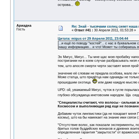
острова...
Ариадна
Re: Знай - тысячами солнц сияет наша 
Гость
«
Ответ #41 :
30 Апреля 2011, 01:53:28 »
Цитата: migus от 29 Апреля 2011, 23:04:44
...и ещё по поводу "костей"... с нас в буквально
нашу информацию... и что! Может ты собираешь в
Эх Мигус, Мигус... Ты мне щас мою пробабку на
постригании ни в коем случае разбрасывать низя н
тем, што апосля смерти черти заставят меня прой
значение её словам не придала особова, мало ли ч
Може статца, што придётца нам однажды не только
прошедшим охотица
или даже каждую мыслю от
UPD: ой, уважаемый Мигус, чуток в гугле порылас
глубоко обсуждаеца инетовским народом. Ща сюд
"
Специалисты считают, что волосы - сильная э
Космосом и выполняющая ряд еще не познан
Добавим чуток лингвистики (да не покарает меня 
космы), што ка бы намекает на знание ими связи 
"Отсутствие волос, как показали эксперименты, по
бритых голов буддийских монахов и древних воите
определенная гарантия "закрытости" от вражеског