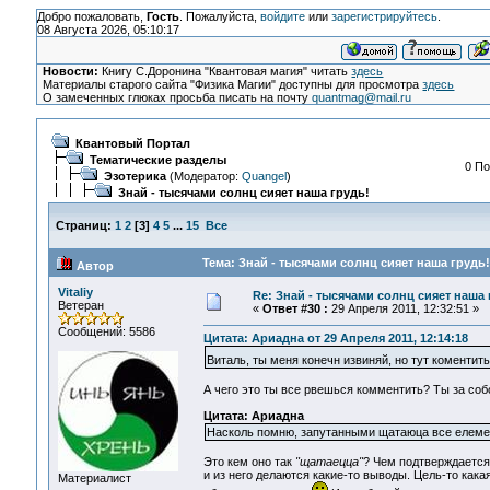
Добро пожаловать,
Гость
. Пожалуйста,
войдите
или
зарегистрируйтесь
.
08 Августа 2026, 05:10:17
Новости:
Книгу С.Доронина "Квантовая магия" читать
здесь
Материалы старого сайта "Физика Магии" доступны для просмотра
здесь
О замеченных глюках просьба писать на почту
quantmag@mail.ru
Квантовый Портал
Тематические разделы
0 По
Эзотерика
(Модератор:
Quangel
)
Знай - тысячами солнц сияет наша грудь!
Страниц:
1
2
[
3
]
4
5
...
15
Все
Тема: Знай - тысячами солнц сияет наша грудь!
Автор
Vitaliy
Re: Знай - тысячами солнц сияет наша 
Ветеран
«
Ответ #30 :
29 Апреля 2011, 12:32:51 »
Сообщений: 5586
Цитата: Ариадна от 29 Апреля 2011, 12:14:18
Виталь, ты меня конечн извиняй, но тут коментит
А чего это ты все рвешься комментить? Ты за соб
Цитата: Ариадна
Насколь помню, запутанными щатаюца все елемент
Это кем оно так
"щатаецца"
? Чем подтверждается?
и из него делаются какие-то выводы. Цель-то как
Материалист