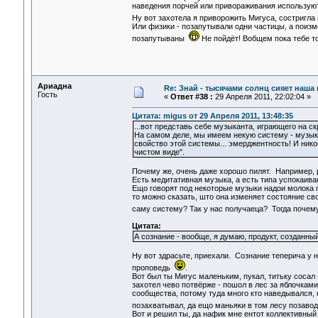
наведения порчей или привораживания используют
Ну вот захотела я приворожить Мигуса, состригла
Или физики - позапутывали одни частицы, а поизм
позапутываны
Не пойдёт! Вобщем пока тебе то
Ариадна
Re: Знай - тысячами солнц сияет наша 
Гость
«
Ответ #38 :
29 Апреля 2011, 22:02:04 »
Цитата: migus от 29 Апреля 2011, 13:48:35
...вот представь себе музыканта, играющего на с
На самом деле, мы имеем некую систему - музыкан
свойство этой системы... эмерджентность! И нико
чистом виде".
Почему же, очень даже хорошо пилят. Например, 
Есть медитативная музыка, а есть типа успокаив
Ещо говорят под некоторые музыки надои молока 
то можно сказать, што она изменяет состояние св
саму систему? Так у нас получаеца? Тогда почем
Цитата:
А сознание - вообще, я думаю, продукт, созданн
Ну вот здрасьте, приехали. Сознание теперича у 
проповедь
.
Вот был ты Мигус маленьким, пукал, титьку сосал 
захотел чево потвёрже - пошол в лес за яблочкам
сообщества, потому туда много кто наведывался, н
позахватывал, да ещо маньяки в том лесу позаводи
Вот и решил ты, да нафик мне ентот коллективный