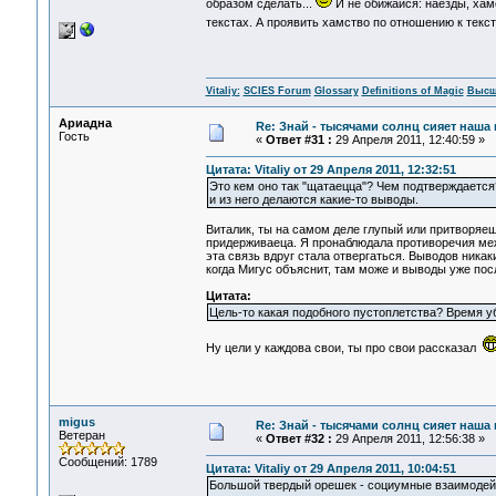
образом сделать...
И не обижайся: наезды, хамст
текстах. А проявить хамство по отношению к текст
Vitaliy:
SCIES Forum
Glossary
Definitions of Magic
Высш
Ариадна
Re: Знай - тысячами солнц сияет наша 
Гость
«
Ответ #31 :
29 Апреля 2011, 12:40:59 »
Цитата: Vitaliy от 29 Апреля 2011, 12:32:51
Это кем оно так "щатаецца"? Чем подтверждается? 
и из него делаются какие-то выводы.
Виталик, ты на самом деле глупый или притворяеш
придерживаеца. Я пронаблюдала противоречия меж
эта связь вдруг стала отвергаться. Выводов никак
когда Мигус объяснит, там може и выводы уже пос
Цитата:
Цель-то какая подобного пустоплетства? Время у
Ну цели у каждова свои, ты про свои рассказал
migus
Re: Знай - тысячами солнц сияет наша 
Ветеран
«
Ответ #32 :
29 Апреля 2011, 12:56:38 »
Сообщений: 1789
Цитата: Vitaliy от 29 Апреля 2011, 10:04:51
Большой твердый орешек - социумные взаимодейст