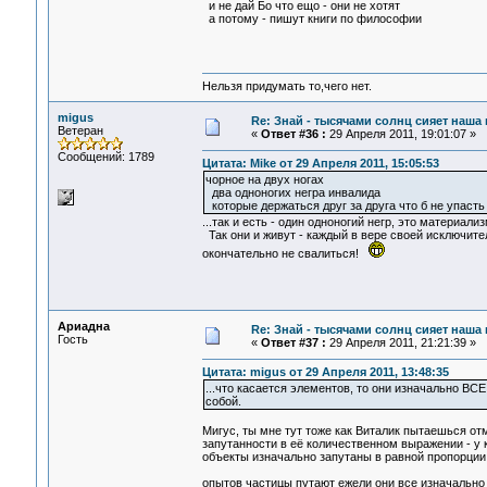
и не дай Бо что ещо - они не хотят
а потому - пишут книги по философии
Нельзя придумать то,чего нет.
migus
Re: Знай - тысячами солнц сияет наша 
Ветеран
«
Ответ #36 :
29 Апреля 2011, 19:01:07 »
Сообщений: 1789
Цитата: Mike от 29 Апреля 2011, 15:05:53
чорное на двух ногах
два одноногих негра инвалида
которые держаться друг за друга что б не упасть
...так и есть - один одноногий негр, это материализ
Так они и живут - каждый в вере своей исключител
окончательно не свалиться!
Ариадна
Re: Знай - тысячами солнц сияет наша 
Гость
«
Ответ #37 :
29 Апреля 2011, 21:21:39 »
Цитата: migus от 29 Апреля 2011, 13:48:35
...что касается элементов, то они изначально ВС
собой.
Мигус, ты мне тут тоже как Виталик пытаешься от
запутанности в её количественном выражении - у 
объекты изначально запутаны в равной пропорции
опытов частицы путают ежели они все изначально