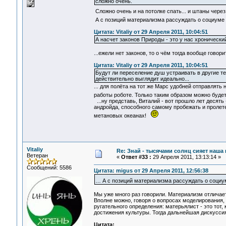
сложно очень.
Сложно очень и на потолке спать... и штаны чере
А с позиций материализма рассуждать о социуме 
Цитата: Vitaliy от 29 Апреля 2011, 10:04:51
А насчет законов Природы - это у нас хронический
...ежели нет законов, то о чём тогда вообще гово
Цитата: Vitaliy от 29 Апреля 2011, 10:04:51
Будут ли переселение душ устраивать в другие тел
действительно выглядит идеально...
... для полёта на тот же Марс удобней отправлять
работы роботе. Только таким образом можно буде
...ну представь, Виталий - вот прошло лет десять
андройда, способного самому пробежать и пролетет
метановых океанах!
Vitaliy
Re: Знай - тысячами солнц сияет наша 
Ветеран
«
Ответ #33 :
29 Апреля 2011, 13:13:14 »
Сообщений: 5586
Цитата: migus от 29 Апреля 2011, 12:56:38
… А с позиций материализма рассуждать о социу
Мы уже много раз говорили. Материализм отличает
Вполне можно, говоря о вопросах моделирования,
ругательного определения: матерьялист - это тот,
достижения культуры. Тогда дальнейшая дискусси
Цитата: