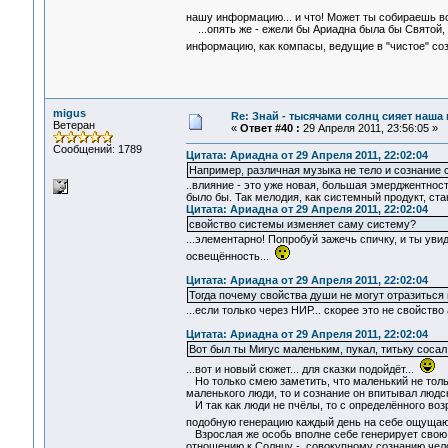
нашу информацию... и что! Может ты собираешь в
...опять же - ежели бы Ариадна была бы Святой, 
информацию, как компасы, ведущие в "чистое" со
migus
Re: Знай - тысячами солнц сияет наша 
Ветеран
«
Ответ #40 :
29 Апреля 2011, 23:56:05 »
Сообщений: 1789
Цитата: Ариадна от 29 Апреля 2011, 22:02:04
Например, различная музыка не тело и сознание 
..влияние - это уже новая, большая эмерджентност
было бы. Так мелодия, как системный продукт, с
Цитата: Ариадна от 29 Апреля 2011, 22:02:04
свойство системы изменяет саму систему?
...элементарно! Попробуй зажечь спичку, и ты увид
освещённость...
Цитата: Ариадна от 29 Апреля 2011, 22:02:04
Тогда почему свойства души не могут отразиться 
...если только через НИР... скорее это не свойств
Цитата: Ариадна от 29 Апреля 2011, 22:02:04
Вот был ты Мигус маленьким, пукал, титьку сосал.
...вот и новый сюжет... для сказки подойдёт...
Но только смею заметить, что маленький не тольк
маленького люди, то и сознание он впитывал людско
И так как люди не пчёлы, то с определённого возр
подобную генерацию каждый день на себе ощущаю.
Взрослая же особь вполне себе генерирует свою ч
отношению к Солнцу - совокупному сознанию чело