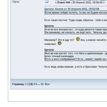
Гость
«
Ответ #44 :
30 Апреля 2011, 19:56:05 »
Цитата: Анюта от 30 Апреля 2011, 18:52:58
Если время пойдёт вспять, то мы не будем метать
Есть такая пестня! Туда-сюда, обратна - тебе и м
Цитата:
А если все воскреснут , то куда денется такая пр
Ни маникюр, ни чихнуть, ни ещё чего. Чепуха, да 
Маникюр? Это в аду то?
Ага, а ежели чихнёте 
пожелают
Цитата:
Всё же как насчёт того, что боги и цивилизации 
всех точный календарь.
Есть у кого соображения? Есть , может, намёк на
Есть ведь инфа важная, а есть и бросовая. Чепуха
Страниц:
1
2
[
3
]
4
5
...
15
Все