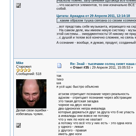
Насколь помню, запутанными щатаюца все елемент
...что касается элементов, то они изначально ВС
собой.
Цитата: Ариадна от 29 Апреля 2011, 12:14:18
...каким образом тушка связана со своим хозяин
...вот представь себе музыканта, играющего на с
На самом деле, мы имеем некую систему - музыкан
этой системы... эмерджентность! И никому не прид
...с душой и телом всё конечно сложнее, но связь
А сознание - вообще, я думаю, продукт, созданн
Mike
Re: Знай - тысячами солнц сияет наша 
Старожил
«
Ответ #35 :
29 Апреля 2011, 15:05:53 »
Сообщений: 518
так
тихо
ша
я усё щас быстро объясню
атэизм отритцает познание через реальность
адэизм - отритцает познание через абстракции
это такая детская загадка
чорное на двух ногах
два одноногих негра инвалида
Делая свои ошибки -
которые держаться друг за друга что б не упасть
избегаешь чужих.
а инвалиды они вовсе не потому
что у них по ноге не хватает
а потому что всё что у них есть - это одна нога
у одного - левая
у другого - правая
иметь две ноги