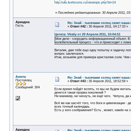
http://ulis.liveforums.ru/viewtopic.php?id=24
«
Последнее редактирование: 30 Апреля 2011, 03
Ариадна
Re: Знай - тысячами солнц сияет наша 
Гость
«
Ответ #42 :
30 Апреля 2011, 04:17:33 »
Цитата: Vitaliy от 29 Апреля 2011, 10:04:51
Мое дело - соорудить информационный объект. В 
колебательный процесс - что и происходит с пом
Виталик, даю тебе ещо одну попытку и задачку поп
вопрос заключался.
Итак, возьмём для примера кристаллик соли. Чем 
Анюта
Re: Знай - тысячами солнц сияет наша 
Постоялец
«
Ответ #43 :
30 Апреля 2011, 18:52:58 »
Сообщений: 304
Если время пойдёт вспять, то мы не будем метатьс
денется такая прорва поколений ?
Ни маникюр, ни чихнуть, ни ещё чего. Чепуха, да и
Всё же как насчёт того, что боги и цивилизации -
всех точный календарь.
Есть у кого соображения? Есть , может, намёк на 
Ариадна
Re: Знай - тысячами солнц сияет наша 