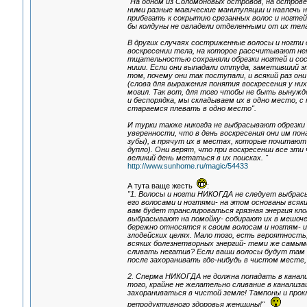
"На одном из Соломоновых островов, на острове 
ними разные магические манипуляции и навлечь 
прибегать к сокрытию срезанных волос и ногтей
бы колдуны не овладели отделенными от их тела
В других случаях состриженные волосы и ногти с
воскресении тела, на которое рассчитывают неко
тщательностью сохраняли обрезки ногтей и сост
ниши. Если они выпадали оттуда, заметивший это
том, почему они так поступали, и всякий раз он
(слова для выражения понятия воскресения у ни
могил. Так вот, для того чтобы не быть вынужд
и беспорядка, мы складываем их в одно место, 
стараемся плевать в одно место".
И турки также никогда не выбрасывают обрезки 
уверенности, что в день воскресения они им по
зубы), а прячут их в местах, которые почитают
дупло). Они верят, что при воскресении все эт
великий день метаться в их поисках. "
http://www.sunhome.ru/magic/54433
А тута ваще жесть
:
"1. Волосы и ногти НИКОГДА не следует выбрасы
его волосами и ногтями- на этом основаны всяки
вам будет транслироваться грязная энергия клоа
выбрасывают на помойку- собирают их в мешочек
бережно относятся к своим волосам и ногтям- и 
злодейских целях. Мало того, есть вероятность
всяких болезнетворных энергий- теми же самыми
сливать негатив? Если ваши волосы будут там н
после захоранивать где-нибудь в чистом месте, 
2. Сперма НИКОГДА не должна попадать в канал
того, крайне не желательно сливание в канализ
захораниваться в чистой земле! Тампоны и прок
репродуктивного здоровья женщины!"