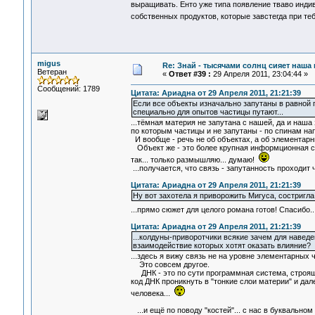
выращивать. Енто уже типа появление тваво индив
собственных продуктов, которые завстегда при те
migus
Re: Знай - тысячами солнц сияет наша 
Ветеран
«
Ответ #39 :
29 Апреля 2011, 23:04:44 »
Сообщений: 1789
Цитата: Ариадна от 29 Апреля 2011, 21:21:39
Если все объекты изначально запутаны в равной 
специально для опытов частицы путают...
...тёмная материя не запутана с нашей, да и наша
по которым частицы и не запутаны - по спинам на
И вообще - речь не об объектах, а об элементарн
Объект же - это более крупная информционная си
так... только размышляю... думаю!
...получается, что связь - запутанность проходит
Цитата: Ариадна от 29 Апреля 2011, 21:21:39
Ну вот захотела я приворожить Мигуса, состригла
...прямо сюжет для целого романа готов! Спасибо
Цитата: Ариадна от 29 Апреля 2011, 21:21:39
...колдуны-приворотчики всякие зачем для навед
взаимодействие которых хотят оказать влияние?
...здесь я вижу связь не на уровне элементарных 
Это совсем другое.
ДНК - это по сути программная система, строяща
код ДНК проникнуть в "тонкие слои материи" и да
человека...
...и ещё по поводу "костей"... с нас в буквально