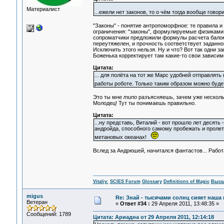
Материалист
...ежели нет законов, то о чём тогда вообще гов
"Законы" - понятие антропоморфное: те правила и
ограничения: "законы", формулируемые физиками,
сопроматчики предложили формулы расчета балок. 
переутяжелен, и прочность соответствует заданн
Исключить этого нельзя. Ну и что? Вот так одни з
Боженька корректирует там какие-то свои зависим
Цитата:
... для полёта на тот же Марс удобней отправлят
работы роботе. Только таким образом можно буде
Это ты мне
типо
разъясняешь, зачем уже несколь
Молодец! Тут ты понимаешь правильно.
Цитата:
...ну представь, Виталий - вот прошло лет десять
андройда, способного самому пробежать и пролете
метановых океанах!
Вслед за Андрюшей, начитался фантастов... Работ
Vitaliy:
SCIES Forum
Glossary
Definitions of Magic
Высш
migus
Re: Знай - тысячами солнц сияет наша 
Ветеран
«
Ответ #34 :
29 Апреля 2011, 13:48:35 »
Сообщений: 1789
Цитата: Ариадна от 29 Апреля 2011, 12:14:18