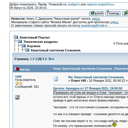
Добро пожаловать,
Гость
. Пожалуйста,
войдите
или
зарегистрируйтесь
.
09 Августа 2026, 10:30:01
Новости:
Книгу С.Доронина "Квантовая магия" читать
здесь
Материалы старого сайта "Физика Магии" доступны для просмотра
здесь
О замеченных глюках просьба писать на почту
quantmag@mail.ru
Квантовый Портал
Технические разделы
0 Пользов
Корзина
Квантовый пантеизм Сознания.
Страниц:
1
2
3
[
4
]
5
6
Все
Тема: Квантовый пантеизм Сознания. (Прочита
Автор
naib
Re: Квантовый пантеизм Сознания.
Пользователь
«
Ответ #45 :
18 Января 2011, 00:40:22 »
Сообщений: 161
Цитата: Ариадна от 17 Января 2011, 19:00:50
Примерно об этом же вещал и Олег: "материя - т
кстати вот этой фразы я от Олега никогда прежде
правда я даю несколько иную формулировку:
"материя - это те состояния сознания, которыми м
т.е как я и говорил прежде : сознание делится на 
Олег же похоже верит в то, что когда-нибудь люд
По моему это превышение полномочий.