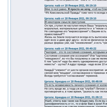
Цитата: naib от 18 Января 2011, 00:19:10
Мне то всё равно.
Я просто не хочу
, чтоб на Оле
"4% Комсомольской Правды" тоже чего-то всегда н
Цитата: naib от 18 Января 2011, 00:19:10
В некотором смысле преступник
Он пре_ступил ли наступил некую Вашу "моральную
моральные, материальные ценности и в "неком со
Не совпадение его "мировоззрения" с Вашим есть 
православный"?
Жизнь на Земле получается всегда есть вытеснени
едят всех и даже друг друга - если не физически (
разных формах уже, как "своеволение", и есть "гр
Цитата: naib от 18 Января 2011, 00:40:22
"материя - это те состояния сознания, которыми 
Состояние сознания или осознания? Или "картинк
"неведомого", во что Вы погружены и сам же являе
К тем "шести" надо бы иметь одновременно доступ 
невесты" - шутка? А вдруг правда - надо всем 10
Каждый "элемент" от шести органов восприятия им
связей меж "вещами", согласованное в терминах 
Всегда требуется "согласование" терминов.
Цитата: Ариадна от 18 Января 2011, 00:48:04
То есть независимость личного сознания от коллек
Не сеть вроде же, а тогда уж как "клубок"! Личное 
противоречия и, в тоже время, "разность как тяглов
Цитата: Ариадна от 18 Января 2011, 01:28:13
Наиб, отвечу вам также как Владиславу. Если вы
шизофреничность и т.п., то и флаг Вам в руки! Я
помешанным и не совсем помешанным, шизиком -