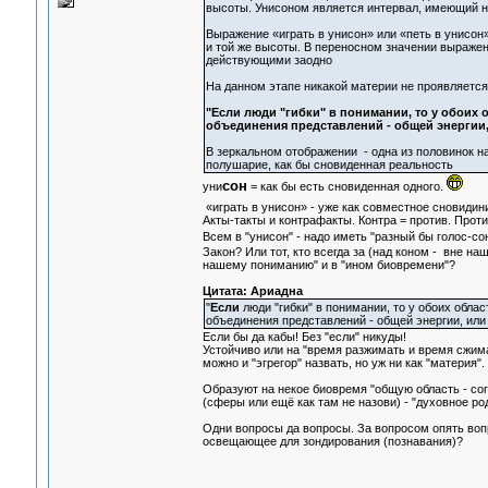
высоты. Унисоном является интервал, имеющий но
Выражение «играть в унисон» или «петь в унисон
и той же высоты. В переносном значении выражен
действующими заодно
На данном этапе никакой материи не проявляется
"Если люди "гибки" в понимании, то у обоих
объединения представлений - общей энергии,
В зеркальном отображении - одна из половинок на
полушарие, как бы сновиденная реальность
сон
уни
= как бы есть сновиденная одного.
«играть в унисон» - уже как совместное сновидин
Акты-такты и контрафакты. Контра = против. Против
Всем в "унисон" - надо иметь "разный бы голос-сон"
Закон? Или тот, кто всегда за (над коном - вне на
нашему пониманию" и в "ином биовремени"?
Цитата: Ариадна
"
Если
люди "гибки" в понимании, то у обоих обл
объединения представлений - общей энергии, или
Если бы да кабы! Без "если" никуды!
Устойчиво или на "время разжимать и время сжимат
можно и "эгрегор" назвать, но уж ни как "материя".
Образуют на некое биовремя "общую область - со
(сферы или ещё как там не назови) - "духовное ро
Одни вопросы да вопросы. За вопросом опять вопро
освещающее для зондирования (познавания)?