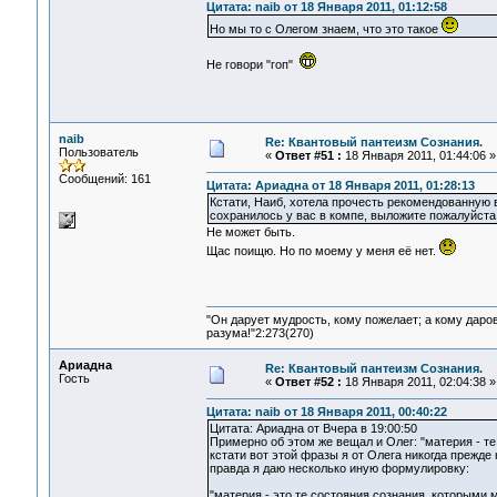
Цитата: naib от 18 Января 2011, 01:12:58
Но мы то с Олегом знаем, что это такое
Не говори "гоп"
naib
Re: Квантовый пантеизм Сознания.
Пользователь
«
Ответ #51 :
18 Января 2011, 01:44:06 »
Сообщений: 161
Цитата: Ариадна от 18 Января 2011, 01:28:13
Кстати, Наиб, хотела прочесть рекомендованную в
сохранилось у вас в компе, выложите пожалуйста
Не может быть.
Щас поищю. Но по моему у меня её нет.
"Он дарует мудрость, кому пожелает; а кому даро
разума!"2:273(270)
Ариадна
Re: Квантовый пантеизм Сознания.
Гость
«
Ответ #52 :
18 Января 2011, 02:04:38 »
Цитата: naib от 18 Января 2011, 00:40:22
Цитата: Ариадна от Вчера в 19:00:50
Примерно об этом же вещал и Олег: "материя - т
кстати вот этой фразы я от Олега никогда прежде
правда я даю несколько иную формулировку:
"материя - это те состояния сознания, которыми 