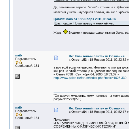
Да, замечание верное. "пока" - это наша с Урбисом
материя у него - мусорная свалка, мы же с Урби
Цитата: naib от 18 Января 2011, 01:44:06
Щас поищю. Но по моему у меня её нет.
Жаль
Видимо и правда годная статья была, р
naib
Re: Квантовый пантеизм Сознания.
Пользователь
«
Ответ #53 :
18 Января 2011, 02:23:52 »
Сообщений: 161
а вот ешё если интересно. Иммено по итогам диск
как раз на этой странице он делает последние закл
« Ответ #338 : Сентября 04, 2006, 18:33:37 »
http://www.paleo.ru/forum/index.php?topic=1023.330
"Он дарует мудрость, кому пожелает; а кому даро
разума!"2:273(270)
naib
Re: Квантовый пантеизм Сознания.
Пользователь
«
Ответ #54 :
18 Января 2011, 02:52:17 »
Сообщений: 161
Прикрепил.
И.А. Рухленко "МОДЕЛЬ МИРОВОЙ КВАНТОВОЙ
СОВРЕМЕННЫХ ФИЗИЧЕСКИХ ТЕОРИЙ"