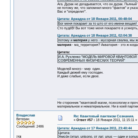
Ага. Дурак не догадывается, что он дурак. Пьяный
не потому же, что запомнил много "фактов" и указ
Вас и "определит".
Цитата: Ариадна от 18 Января 2011, 00:48:04
Бог меня покараит за то што от его имени вещаю!
Сто пудёВ! Вы вот тоже меня покараете в усмерть,
Цитата: Ариадна от 18 Января 2011, 02:04:38
потому и
материя
у него - мусорная свалка, мы 
материя
- ма_территория? Акватория - это ж когда
Цитата:
И.А. Рухленко "МОДЕЛЬ МИРОВОЙ КВАНТОВО
СОВРЕМЕННЫХ ФИЗИЧЕСКИХ ТЕОРИЙ"
Моделей много - мир один.
Каждый дюжий ему господин.
И даже слабые, если двое.
Не сторонник "квантовой магии, психологии и проч
материальное и нематериальное. Ни в коей партии
Владислав
Re: Квантовый пантеизм Сознания.
Ветеран
«
Ответ #57 :
18 Января 2011, 11:15:11 »
Сообщений: 2486
Цитата: Ариадна от 17 Января 2011, 23:40:44
Цитата:
Унисо́н (итал. unisono, от лат. unus — один и so