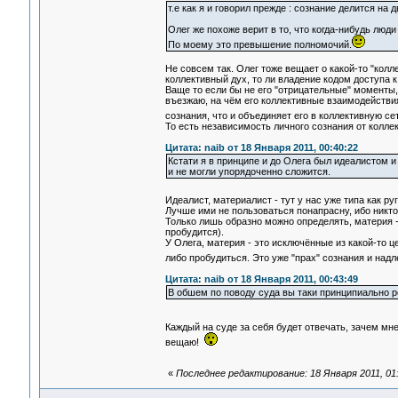
т.е как я и говорил прежде : сознание делится на
Олег же похоже верит в то, что когда-нибудь люд
По моему это превышение полномочий.
Не совсем так. Олег тоже вещает о какой-то "колле
коллективный дух, то ли владение кодом доступа к 
Ваще то если бы не его "отрицательные" моменты, 
въезжаю, на чём его коллективные взаимодействия
сознания, что и объединяет его в коллективную с
То есть независимость личного сознания от коллек
Цитата: naib от 18 Января 2011, 00:40:22
Кстати я в принципе и до Олега был идеалистом 
и не могли упорядоченно сложится.
Идеалист, материалист - тут у нас уже типа как р
Лучше ими не пользоваться понапрасну, ибо никто 
Только лишь образно можно определять, материя -
пробудится).
У Олега, материя - это исключённые из какой-то це
либо пробудиться. Это уже "прах" сознания и над
Цитата: naib от 18 Января 2011, 00:43:49
В обшем по поводу суда вы таки принципиально р
Каждый на суде за себя будет отвечать, зачем мн
вещаю!
«
Последнее редактирование: 18 Января 2011, 01