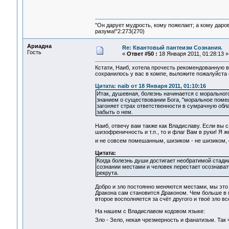
"Он дарует мудрость, кому пожелает; а кому даро
разума!"2:273(270)
Ариадна
Re: Квантовый пантеизм Сознания.
Гость
«
Ответ #50 :
18 Января 2011, 01:28:13 »
Кстати, Наиб, хотела прочесть рекомендованную в
сохранилось у вас в компе, выложите пожалуйста
Цитата: naib от 18 Января 2011, 01:10:16
Итак, душевная, болезнь начинается с морально
знанием о существовании Бога, "моральное помеш
загоняет страх ответственности в сумрачную обл
забыть о нем.
Наиб, отвечу вам также как Владиславу. Если вы
шизофреничность и т.п., то и флаг Вам в руки! Я
и не совсем помешанным, шизиком - не шизиком,
Цитата:
Когда болезнь души достигает необратимой стадии
сознании местами и человек перестает осознават
рекрута.
Добро и зло постоянно меняются местами, мы это
Дракона сам становится Драконом. Чем больше в 
второе восполняется за счёт другого и твоё зло вс
На нашем с Владиславом кодовом языке:
Зло - Зело, некая чрезмерность и фанатизьм. Так