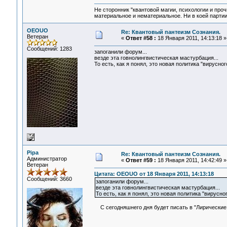
Не сторонник "квантовой магии, психологии и проч
материальное и нематериальное. Ни в коей партии
OEOUO
Re: Квантовый пантеизм Сознания.
Ветеран
«
Ответ #58 :
18 Января 2011, 14:13:18 »
Сообщений: 1283
запоганили форум...
везде эта говнолингвистическая мастурбация...
То есть, как я понял, это новая политика "вирусн
Pipa
Re: Квантовый пантеизм Сознания.
Администратор
«
Ответ #59 :
18 Января 2011, 14:42:49 »
Ветеран
Цитата: OEOUO от 18 Января 2011, 14:13:18
Сообщений: 3660
запоганили форум...
везде эта говнолингвистическая мастурбация...
То есть, как я понял, это новая политика "вирусн
С сегодняшнего дня будет писать в "Лирические 