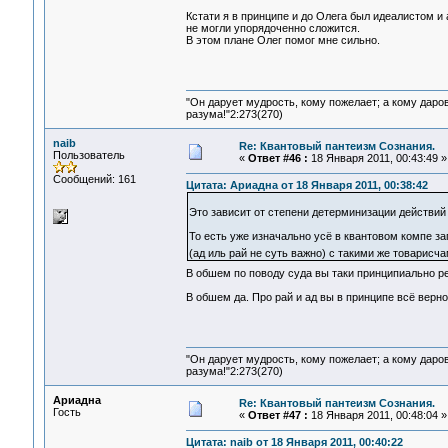
Кстати я в принципе и до Олега был идеалистом и
не могли упорядоченно сложится.
В этом плане Олег помог мне сильно.
"Он дарует мудрость, кому пожелает; а кому даро
разума!"2:273(270)
naib
Re: Квантовый пантеизм Сознания.
Пользователь
«
Ответ #46 :
18 Января 2011, 00:43:49 »
Сообщений: 161
Цитата: Ариадна от 18 Января 2011, 00:38:42
Это зависит от степени детерминизации действий 
То есть уже изначально усё в квантовом компе за
(ад иль рай не суть важно) с такими же товарисча
В обшем по поводу суда вы таки принципиально р
В обшем да. Про рай и ад вы в принципе всё верно
"Он дарует мудрость, кому пожелает; а кому даро
разума!"2:273(270)
Ариадна
Re: Квантовый пантеизм Сознания.
Гость
«
Ответ #47 :
18 Января 2011, 00:48:04 »
Цитата: naib от 18 Января 2011, 00:40:22