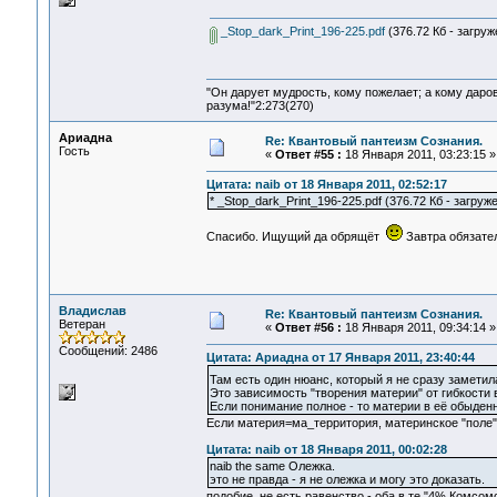
_Stop_dark_Print_196-225.pdf
(376.72 Кб - загруж
"Он дарует мудрость, кому пожелает; а кому даро
разума!"2:273(270)
Ариадна
Re: Квантовый пантеизм Сознания.
Гость
«
Ответ #55 :
18 Января 2011, 03:23:15 »
Цитата: naib от 18 Января 2011, 02:52:17
* _Stop_dark_Print_196-225.pdf (376.72 Кб - загруже
Спасибо. Ищущий да обрящёт
Завтра обязател
Владислав
Re: Квантовый пантеизм Сознания.
Ветеран
«
Ответ #56 :
18 Января 2011, 09:34:14 »
Сообщений: 2486
Цитата: Ариадна от 17 Января 2011, 23:40:44
Там есть один нюанс, который я не сразу замети
Это зависимость "творения материи" от гибкости 
Если понимание полное - то материи в её обыденн
Если материя=ма_территория, материнское "поле" д
Цитата: naib от 18 Января 2011, 00:02:28
naib the same Олежка.
это не правда - я не олежка и могу это доказать.
подобие не есть равенство - оба в те "4% Комсом