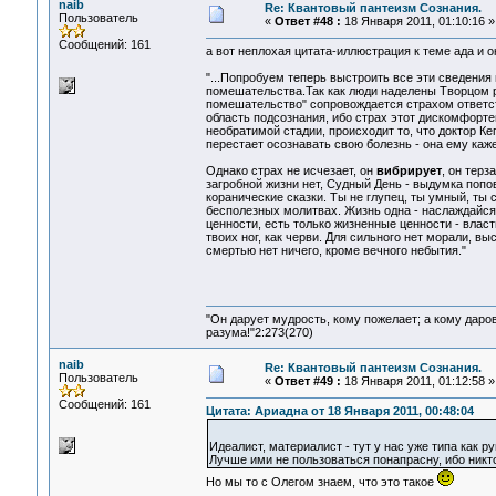
naib
Re: Квантовый пантеизм Сознания.
Пользователь
«
Ответ #48 :
18 Января 2011, 01:10:16 »
Сообщений: 161
а вот неплохая цитата-иллюстрация к теме ада и о
"...Попробуем теперь выстроить все эти сведения
помешательства.Так как люди наделены Творцом 
помешательство" сопровождается страхом ответст
область подсознания, ибо страх этот дискомфорте
необратимой стадии, происходит то, что доктор К
перестает осознавать свою болезнь - она ему каж
Однако страх не исчезает, он
вибрирует
, он тер
загробной жизни нет, Судный День - выдумка попов
коранические сказки. Ты не глупец, ты умный, т
бесполезных молитвах. Жизнь одна - наслаждайся 
ценности, есть только жизненные ценности - власт
твоих ног, как черви. Для сильного нет морали, вы
смертью нет ничего, кроме вечного небытия."
"Он дарует мудрость, кому пожелает; а кому даро
разума!"2:273(270)
naib
Re: Квантовый пантеизм Сознания.
Пользователь
«
Ответ #49 :
18 Января 2011, 01:12:58 »
Сообщений: 161
Цитата: Ариадна от 18 Января 2011, 00:48:04
Идеалист, материалист - тут у нас уже типа как 
Лучше ими не пользоваться понапрасну, ибо никто 
Но мы то с Олегом знаем, что это такое