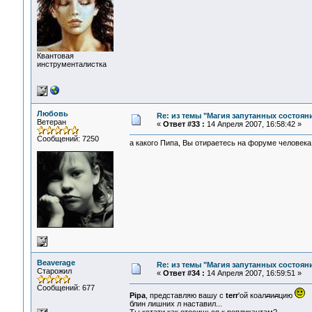
Квантовая
инструменталистка
Любовь
Re: из темы "Магия запутанных состоян
Ветеран
«
Ответ #33 :
14 Апреля 2007, 16:58:42 »
Сообщений: 7250
а какого Пипа, Вы отираетесь на форуме человека,
Beaverage
Re: из темы "Магия запутанных состоян
Старожил
«
Ответ #34 :
14 Апреля 2007, 16:59:51 »
Сообщений: 677
Рipa
, представляю вашу с
terr
'ой коал
л
и
л
цию
блин лишних л наставил...