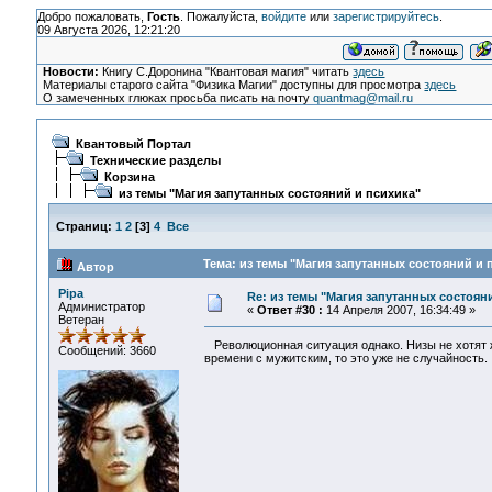
Добро пожаловать,
Гость
. Пожалуйста,
войдите
или
зарегистрируйтесь
.
09 Августа 2026, 12:21:20
Новости:
Книгу С.Доронина "Квантовая магия" читать
здесь
Материалы старого сайта "Физика Магии" доступны для просмотра
здесь
О замеченных глюках просьба писать на почту
quantmag@mail.ru
Квантовый Портал
Технические разделы
Корзина
из темы "Магия запутанных состояний и психика"
Страниц:
1
2
[
3
]
4
Все
Тема: из темы "Магия запутанных состояний и 
Автор
Pipa
Re: из темы "Магия запутанных состоян
Администратор
«
Ответ #30 :
14 Апреля 2007, 16:34:49 »
Ветеран
Революционная ситуация однако. Низы не хотят ж
Сообщений: 3660
времени с мужитским, то это уже не случайность.