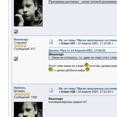
Программа-репликант - копия типовой программы,
Beaverage
Re: из темы "Магия запутанных состоян
Старожил
«
Ответ #37 :
14 Апреля 2007, 17:16:08 »
Сообщений: 677
Цитата: Pipa от 14 Апреля 2007, 17:04:01
Beaverage
Никак не отношусь, т.к. даже не знаю этого слов
Я вот тоже никак не узнаю
поэтому думаю может
) с целью дОбычи инфы
Любовь
Re: из темы "Магия запутанных состоян
Ветеран
«
Ответ #38 :
14 Апреля 2007, 17:22:33 »
Сообщений: 7250
Beaverage
коллеционируешь редкости?