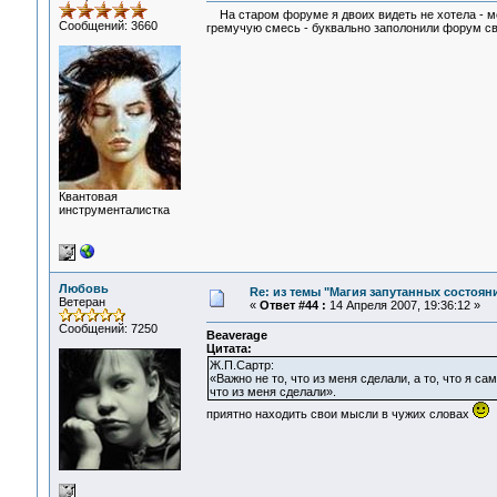
На старом форуме я двоих видеть не хотела - ме
Сообщений: 3660
гремучую смесь - буквально заполонили форум св
Квантовая
инструменталистка
Любовь
Re: из темы "Магия запутанных состоян
Ветеран
«
Ответ #44 :
14 Апреля 2007, 19:36:12 »
Сообщений: 7250
Beaverage
Цитата:
Ж.П.Сартр:
«Важно не то, что из меня сделали, а то, что я са
что из меня сделали».
приятно находить свои мысли в чужих словах