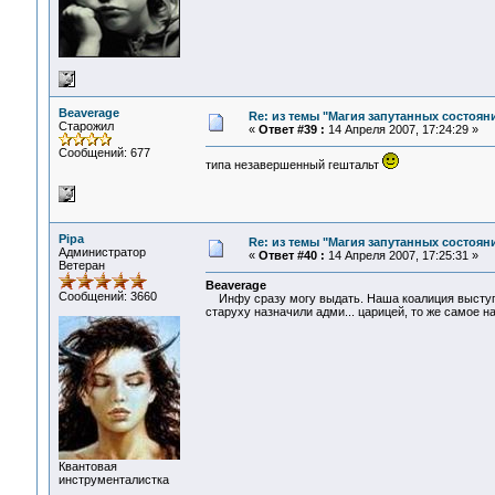
Beaverage
Re: из темы "Магия запутанных состоян
Старожил
«
Ответ #39 :
14 Апреля 2007, 17:24:29 »
Сообщений: 677
типа незавершенный гештальт
Pipa
Re: из темы "Магия запутанных состоян
Администратор
«
Ответ #40 :
14 Апреля 2007, 17:25:31 »
Ветеран
Beaverage
Сообщений: 3660
Инфу сразу могу выдать. Наша коалиция выступае
старуху назначили адми... царицей, то же самое н
Квантовая
инструменталистка