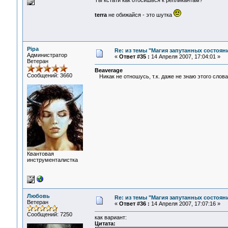
Ты кстати как отосишься к репликантам?
terra
не обижайся - это шутка
Pipa
Re: из темы "Магия запутанных состоян
Администратор
«
Ответ #35 :
14 Апреля 2007, 17:04:01 »
Ветеран
Beaverage
Сообщений: 3660
Никак не отношусь, т.к. даже не знаю этого слова
Квантовая
инструменталистка
Любовь
Re: из темы "Магия запутанных состоян
Ветеран
«
Ответ #36 :
14 Апреля 2007, 17:07:16 »
Сообщений: 7250
как вариант:
Цитата: