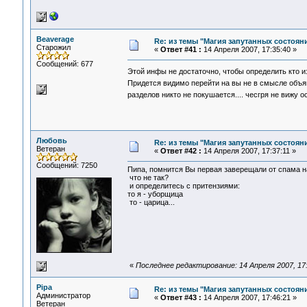
Beaverage
Re: из темы "Магия запутанных состоян
Старожил
«
Ответ #41 :
14 Апреля 2007, 17:35:40 »
Сообщений: 677
Этой инфы не достаточно, чтобы определить кто из
Придется видимо перейти на вы не в смысле объя
разделов никто не покушается.... чесгря не вижу 
Любовь
Re: из темы "Магия запутанных состоян
Ветеран
«
Ответ #42 :
14 Апреля 2007, 17:37:11 »
Сообщений: 7250
Пипа, помнится Вы первая заверещали от спама н
что не так?
и определитесь с притензиями:
то я - уборщица
то - царица...
«
Последнее редактирование: 14 Апреля 2007, 17
Pipa
Re: из темы "Магия запутанных состоян
Администратор
«
Ответ #43 :
14 Апреля 2007, 17:46:21 »
Ветеран