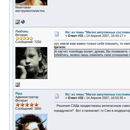
Квантовая
инструменталистка
Любовь
Re: из темы "Магия запутанных состоян
Ветеран
«
Ответ #31 :
14 Апреля 2007, 16:43:17 »
Сообщений: 7250
нуу ежели вам важно только себя показать, то на
Цитата:
А насчет «свободы воли», думаю, Вы понимаете, 
обойтись, можно лишь изменить свое отношение к
Pipa
Re: из темы "Магия запутанных состоян
Администратор
«
Ответ #32 :
14 Апреля 2007, 16:53:35 »
Ветеран
Решения СИДа продиктованы религиозным самосоз
Сообщений: 3660
порадуемся!". Вот и назначает то Сию в модерат