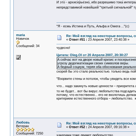
И это - архисерьезно, ибо разрешимо тока интегра
непредставимой новейшей "третьей сигнальной" т
"Я - есмь Истина и Путь, Альфа и Омега ..."(с)
maria
Re: Мой взгляд на некоторые вопросы, 
Новичок
«
Ответ #51 :
23 Апреля 2007, 23:40:38 »
Сообщений: 34
чудесно!
Цитата: Oleg.Ol от 20 Апреля 2007, 20:30:27
А сейчас вот на дворе новый кризис и посерьезне
угрозу дедогматизации своих символов веры.
А бедный социум, теряя оба обоснования реальнос
скорей бы это стало реальностью. только ведь пой
"Взорвите стены и потолок, чтобы увидеть все ко
что... надо закинуть новые ценности – приоритет
то не будет... вот бы вирус любопытства подсади
потому, что естественно... его не вколотишь догма
критерием естественного отбора – любопытство. к
Любовь
Re: Мой взгляд на некоторые вопросы, 
Ветеран
«
Ответ #52 :
24 Апреля 2007, 09:16:38 »
Сообщений: 7250
хакерами тоже движет любопытство...