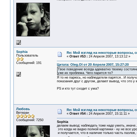
Sophia
Re: Мой взгляд на некоторые вопросы, 
Пользователь
«
Ответ #53 :
24 Апреля 2007, 13:13:12 »
Сообщений: 191
Цитата: Oleg.Ol от 20 Апреля 2007, 15:27:20
Твое поведение всегда адекватно твоему состояни
уже их проблема. Чего парится-то?
Я то не парюсь, но наблюдатели парятся.. И получ
показания друг с другом, делают вывод, что это у м
PS и кто тут сходит с ума?
Любовь
Re: Мой взгляд на некоторые вопросы, 
Ветеран
«
Ответ #54 :
24 Апреля 2007, 15:11:11 »
Сообщений: 7250
Sophia
делаем вывод: наблюдать тоже надо уметь, иначе..
это когда не видно полной картинки - ну не все ур
и получается, что в наличие только часть пазлов,