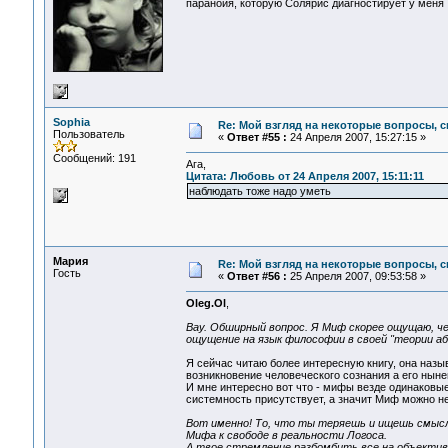
паранойя, которую Солярис диагностирует у мен
Sophia
Re: Мой взгляд на некоторые вопросы, 
Пользователь
«
Ответ #55 :
24 Апреля 2007, 15:27:15 »
Сообщений: 191
Ага,
Цитата: Любовь от 24 Апреля 2007, 15:11:11
наблюдать тоже надо уметь
Мария
Re: Мой взгляд на некоторые вопросы, 
Гость
«
Ответ #56 :
25 Апреля 2007, 09:53:58 »
Oleg.Ol
,
Вау. Обширный вопрос. Я Миф скорее ощущаю, ч
ощущение на язык философии в своей "теории а
Я сейчас читаю более интересную книгу, она наз
возникновение человеческого сознания а его нын
И мне интересно вот что - мифы везде одинаковые
системность присутствует, а значит Миф можно н
Вот именно! То, что ты теряешь и ищешь смысл
Мифа к свободе в реальности Логоса.
А твое стремление разбомбить все на объекти