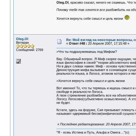
Oleg.Ol
, красиво сказал, ничего не скажешь. Чт
Почему тебе так хочется все разбомбить на об
Хочется вернуть себе смысл и цель жизни
Oleg.Ol
Re: Мой взгляд на некоторые вопросы, 
Ветеран
«
Ответ #48 :
20 Апреля 2007, 17:15:48 »
Сообщений: 2769
>Что ты подразумеваешь под Мифом?
Вау. Обширный вопрос. Я Миф скорее ощущаю, че
язык философии в своей "теории абсолютного миф
Но в двух словах намек: Миф - основа чувственно
Деконструкция мифа вызывает в сознающем существ
реальности языка, в Логосе, атомом которого и яв
>Хочется вернуть себе смысл и цель жизни
Вот именно! То, что ты теряешь и ищешь смысл и 
свободе в реальности Логоса.
А твое стремление разбомбить все на объективно
Логосу Логосово(субъективно осмысленное). А эт
не будет.
Кстати, здесь на форуме, Сия призывает плюнуть 
называют одержимый бесом(мифической сущностью)
«
Последнее редактирование: 20 Апреля 2007, 17:
"Я - есмь Истина и Путь, Альфа и Омега ..."(с)