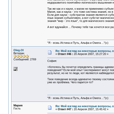
недоразвитого понятийно-логического мышления 
Так же как и к науке, к магии не применимо субъе
Магия, как и наука - это тоже система знания, но
Если для науки - субстратом знания является субъ
язык знания субъективен, а вот субстат магическ
знания "мир - это язык", то для магического знания
А вот вдумайся ... Почему тебе так хочется все 
"Я - есмь Истина и Путь, Альфа и Омега ..."(с)
Oleg.Ol
Re: Мой взгляд на некоторые вопросы, 
Ветеран
«
Ответ #46 :
20 Апреля 2007, 15:27:20 »
Сообщений: 2769
София:
>Хотелось бы почетче определить границы адекватн
поведения? Если мой опыт \эксперимент могут по
результат, но не те люди, кот являются наблюдат
Твое поведение всегда адекватно твоему состояни
уже их проблема. Чего парится-то?
"Я - есмь Истина и Путь, Альфа и Омега ..."(с)
Мария
Re: Мой взгляд на некоторые вопросы, 
Гость
«
Ответ #47 :
20 Апреля 2007, 15:45:42 »