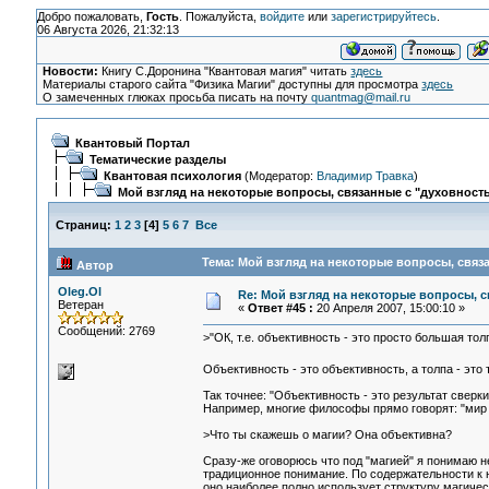
Добро пожаловать,
Гость
. Пожалуйста,
войдите
или
зарегистрируйтесь
.
06 Августа 2026, 21:32:13
Новости:
Книгу С.Доронина "Квантовая магия" читать
здесь
Материалы старого сайта "Физика Магии" доступны для просмотра
здесь
О замеченных глюках просьба писать на почту
quantmag@mail.ru
Квантовый Портал
Тематические разделы
Квантовая психология
(Модератор:
Владимир Травка
)
Мой взгляд на некоторые вопросы, связанные с "духовност
Страниц:
1
2
3
[
4
]
5
6
7
Все
Тема: Мой взгляд на некоторые вопросы, связ
Автор
Oleg.Ol
Re: Мой взгляд на некоторые вопросы, 
Ветеран
«
Ответ #45 :
20 Апреля 2007, 15:00:10 »
Сообщений: 2769
>"ОК, т.е. объективность - это просто большая то
Объективность - это объективность, а толпа - это 
Так точнее: "Объективность - это результат свер
Например, многие философы прямо говорят: "мир -
>Что ты скажешь о магии? Она объективна?
Сразу-же оговорюсь что под "магией" я понимаю 
традиционное понимание. По содержательности к н
оно наиболее полно использует структуру магич