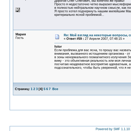
Дорогой Олег Олегович, Вы конечно же правы!
Просто я недостаточно четко выразил мыслеформу
в полностью нейтральном научном смысле, как пос
Я просто хотел подчеркнуть нашим милейшим Маше
критериально ясной проблемой...
Мария
Re: Мой взгляд на некоторые вопросы, 
Гость
«
Ответ #59 :
27 Апреля 2007, 07:48:15 »
folor
Если проблема для вас ясна, то прошу вас назват
внимания, вызванного истощением организма - от г
в зоны ненормального геомагнитного излучения Зем
вижу - это объективная реальность или моя лична
посчитаю неадекватное восприятие адекватным, а
подсознательного, чтобы быть уверенной, что я не 
Страниц:
1
2
3
[
4
]
5
6
7
Все
Powered by SMF 1.1.10