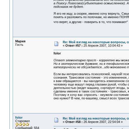
а Логосу Логосово(субъективно осмысленное). А
подсказок не будет.
Я его не ищу, а скорее, именно хочу вернуть. Смыс
понять и разложить по полочкам, но именно ПОНЯТЬ
что верят, а другие - поверить в то, что понимают
Мария
Re: Мой взгляд на некоторые вопросы, 
Гость
«
Ответ #57 :
25 Апреля 2007, 10:04:43 »
folor
Ответ элементарно прост - корректно мы можем
Ни в эзотерическом дурмане, ни в теофизическ
категорически не обсуждается...ибо мгновенно 
Если вы интересовались психологией, наукой! пси
сознания. Трансовое состояние - это измененное,
к вам обращаются - вы находитесь измененном сост
человеку еще машут перед глазами рукой, чтобы о
деятельностью (ведет машину, сортирует ягоды, за
сделаны именно в таких состояниях - трансовых,
Поэтому я хочу вас спросить - неужели состояние
оно нужно? В чем, по-вашему, смысл всех трансо
folor
Re: Мой взгляд на некоторые вопросы, 
Старожил
«
Ответ #58 :
26 Апреля 2007, 22:54:04 »
Сообщений: 554