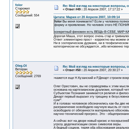
folor
Re: Мой взгляд на некоторые вопросы, 
Старожил
«
Ответ #49 :
20 Апреля 2007, 17:17:22 »
Сообщений: 554
Цитата: Мария от 20 Апреля 2007, 10:09:14
folor
Вы меня понимаете? Если у человека полност
форму и проявление. Но человек этого НЕ ПОНИМА
конкретный феномен есть ВЕЩЬ-В-СЕБЕ, МИР-КА
Дорогая Маша, этот вопрос очень стар и тривиален
Ответ элементарно прост - корректно мы можем о
Ни в эзотерическом дурмане, ни в теофизическо
категорически не обсуждается...ибо мгновенно тер
Oleg.Ol
Re: Мой взгляд на некоторые вопросы, 
Ветеран
«
Ответ #50 :
20 Апреля 2007, 20:30:27 »
Сообщений: 2769
>кажется еще Н.Кузанский и Р.Декарт строили вокр
Олег Орестович, вы не справедливы к этим мысл
основана на картезианском дуализме, который чет
Субъектом Познания занимается религия и филос
Декарт первый выразил эту трещину в безусловно
сум!".
И в головах человеков обозначились как-бы две н
разграничение освободило научную мысль от госп
освободило от обязанности материально обосновыв
научно-технический прогресс. Это - общепризнан
А сейчас вот на дворе новый кризис и посерьезней
угрозу дедогматизации своих символов веры.
А бедный социум, теряя оба обоснования реальнос