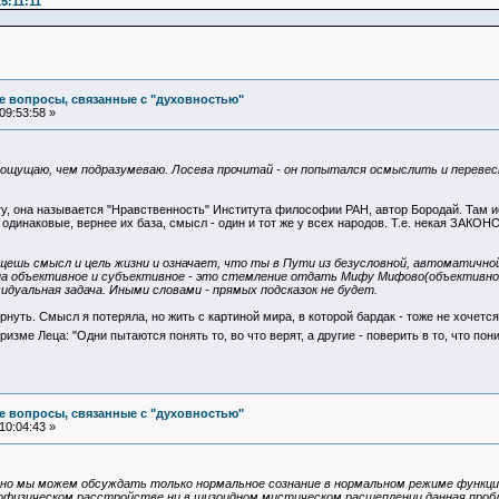
5:11:11
е вопросы, связанные с "духовностью"
09:53:58 »
 ощущаю, чем подразумеваю. Лосева прочитай - он попытался осмыслить и переве
гу, она называется "Нравственность" Института философии РАН, автор Бородай. Там и
 одинаковые, вернее их база, смысл - один и тот же у всех народов. Т.е. некая ЗАК
щешь смысл и цель жизни и означает, что ты в Пути из безусловной, автоматичной
а объективное и субъективное - это стемление отдать Мифу Мифово(объективно 
дуальная задача. Иными словами - прямых подсказок не будет.
ернуть. Смысл я потеряла, но жить с картиной мира, в которой бардак - тоже не хочет
оризме Леца: "Одни пытаются понять то, во что верят, а другие - поверить в то, что п
е вопросы, связанные с "духовностью"
10:04:43 »
но мы можем обсуждать только нормальное сознание в нормальном режиме функцио
еофизическом расстройстве ни в шизоидном мистическом расщеплении данная проб