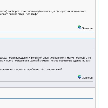
овсем) наоборот: язык знания субъективен, а вот субстат магического
еского знания "мир - это миф".
Записан
адекватности поведения? Если мой опыт \эксперимент могут повторить по
лями моего поведения в данный момент, то мое поведение адекватно или
оянию, но это уже их проблема. Чего парится-то?
Записан