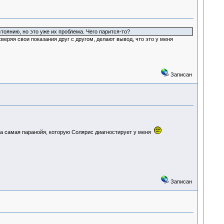
тоянию, но это уже их проблема. Чего парится-то?
сверяя свои показания друг с другом, делают вывод, что это у меня
Записан
- та самая паранойя, которую Солярис диагностирует у меня
Записан