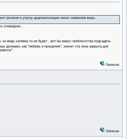
 вот религия в угрозу дедогматизации своих символов веры.
ь очевидное...
 но ведь халявки то не будет... вот бы вирус любопытства подсадить
ишь догмами, как "любовь и прощение", значит эта зона закрыта для
равоты".
Записан
Записан