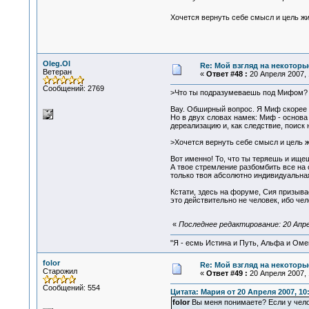
Хочется вернуть себе смысл и цель 
Oleg.Ol
Re: Мой взгляд на некоторы
Ветеран
«
Ответ #48 :
20 Апреля 2007, 
Сообщений: 2769
>Что ты подразумеваешь под Мифом?
Вау. Обширный вопрос. Я Миф скорее 
Но в двух словах намек: Миф - основ
дереализацию и, как следствие, поиск 
>Хочется вернуть себе смысл и цель 
Вот именно! То, что ты теряешь и ище
А твое стремление разбомбить все на 
только твоя абсолютно индивидуальная
Кстати, здесь на форуме, Сия призыв
это действительно не человек, ибо чел
«
Последнее редактирование: 20 Апрел
"Я - есмь Истина и Путь, Альфа и Омега
folor
Re: Мой взгляд на некоторы
Старожил
«
Ответ #49 :
20 Апреля 2007, 
Сообщений: 554
Цитата: Мария от 20 Апреля 2007, 10
folor
Вы меня понимаете? Если у чело