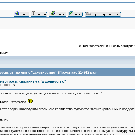
0 Пользователей и 1 Гость смотрят 
тью"
росы, связанные с "духовностью" (Прочитано 214912 раз)
е вопросы, связанные с "духовностью"
15:00:10 »
о большая толпа людей, умеющих говорить на определенном языке."
толпа - это толпа.
ультат сверки наблюдений огромного количества субъектов зафиксированных в оределе
ивна?
 я понимаю не профанации шарлатанов и не методы психического манипулирования, а 
ь именно художественное творчество, ибо оно наиболее полно использует структуру 
йно-логического мышления на фоне деконструируемого мифологического.