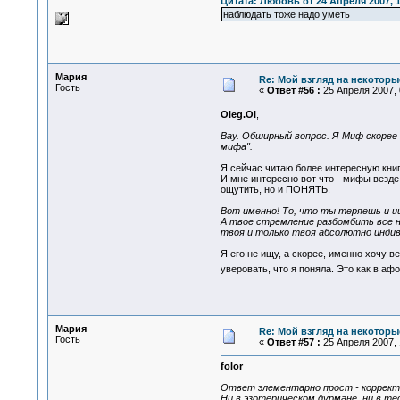
Цитата: Любовь от 24 Апреля 2007, 1
наблюдать тоже надо уметь
Мария
Re: Мой взгляд на некоторы
Гость
«
Ответ #56 :
25 Апреля 2007, 
Oleg.Ol
,
Вау. Обширный вопрос. Я Миф скорее
мифа".
Я сейчас читаю более интересную кни
И мне интересно вот что - мифы везде
ощутить, но и ПОНЯТЬ.
Вот именно! То, что ты теряешь и и
А твое стремление разбомбить все н
твоя и только твоя абсолютно индиви
Я его не ищу, а скорее, именно хочу в
уверовать, что я поняла. Это как в аф
Мария
Re: Мой взгляд на некоторы
Гость
«
Ответ #57 :
25 Апреля 2007, 
folor
Ответ элементарно прост - коррект
Ни в эзотерическом дурмане, ни в т