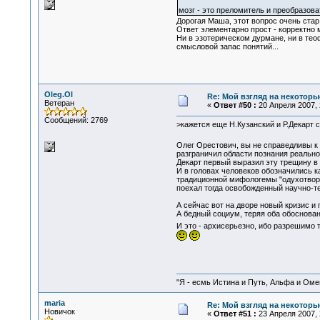
мозг - это преломитель и преобразо
Дорогая Маша, этот вопрос очень стар 
Ответ элементарно прост - корректно
Ни в эзотерическом дурмане, ни в те
смысловой запас понятий...
Oleg.Ol
Re: Мой взгляд на некоторы
Ветеран
«
Ответ #50 :
20 Апреля 2007, 
Сообщений: 2769
>кажется еще Н.Кузанский и Р.Декарт 
Олег Орестович, вы не справедливы к
разграничил области познания реальн
Декарт первый выразил эту трещину в 
И в головах человеков обозначились к
традиционной мифологемы "одухотворен
поехал тогда освобожденный научно-т
А сейчас вот на дворе новый кризис и
А бедный социум, теряя оба обоснован
И это - архисерьезно, ибо разрешимо 
"Я - есмь Истина и Путь, Альфа и Омега
maria
Re: Мой взгляд на некоторы
Новичок
«
Ответ #51 :
23 Апреля 2007, 