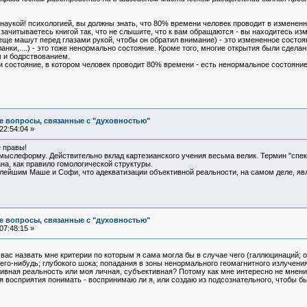
наукой! психологией, вы должны знать, что 80% времени человек проводит в измененн
итываетесь книгой так, что не слышите, что к вам обращаются - вы находитесь измен
 еще машут перед глазами рукой, чтобы он обратил внимание) - это измененное состоя
анки,....) - это тоже ненормально состояние. Кроме того, многие открытия были сдела
 и бодрствованием.
и состояние, в котором человек проводит 80% времени - есть ненормальное состояние
е вопросы, связанные с "духовностью"
22:54:04 »
 правы!
 мыслеформу. Действительно вклад картезианского учения весьма велик. Термин "спе
на, как правило гомологической структуры.
лейшим Маше и Софи, что адекватизации объективной реальности, на самом деле, явл
е вопросы, связанные с "духовностью"
07:48:15 »
 вас назвать мне критерии по которым я сама могла бы в случае чего (галлюцинаций; 
чего-нибудь; глубокого шока; попадания в зоны ненормального геомагнитного излучени
ективная реальность или моя личная, субъективная? Потому как мне интересно не мне
 восприятия понимать - воспринимаю ли я, или создаю из подсознательного, чтобы быт