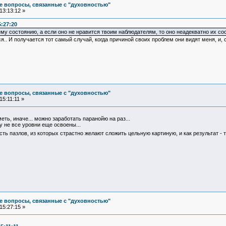
е вопросы, связанные с "духовностью"
13:13:12 »
5:27:20
му состоянию, а если оно не нравится твоим наблюдателям, то оно неадекватно их сос
я.. И получается тот самый случай, когда причиной своих проблем они видят меня, и, 
е вопросы, связанные с "духовностью"
15:11:11 »
ть, иначе... можно заработать паранойю на раз...
ну не все уровни еще освоены...
асть пазлов, из которых страстно желают сложить цельную картиную, и как результат 
е вопросы, связанные с "духовностью"
15:27:15 »