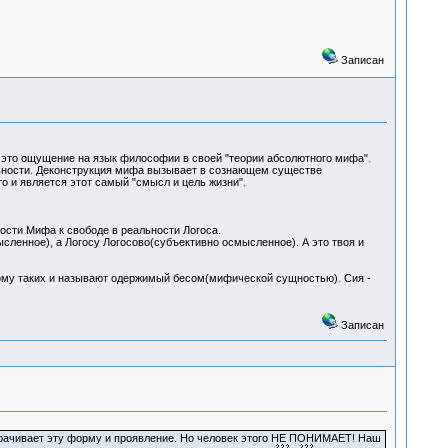
Записан
 это ощущение на язык философии в своей "теории абсолютного мифа".
льности. Деконструкция мифа вызывает в сознающем существе
го и является этот самый "смысл и цель жизни".
ности Мифа к свободе в реальности Логоса.
ленное), а Логосу Логосово(субъективно осмысленное). А это твоя и
тому таких и называют одержимый бесом(мифической сущностью). Сия -
Записан
утрачивает эту форму и проявление. Но человек этого НЕ ПОНИМАЕТ! Наш