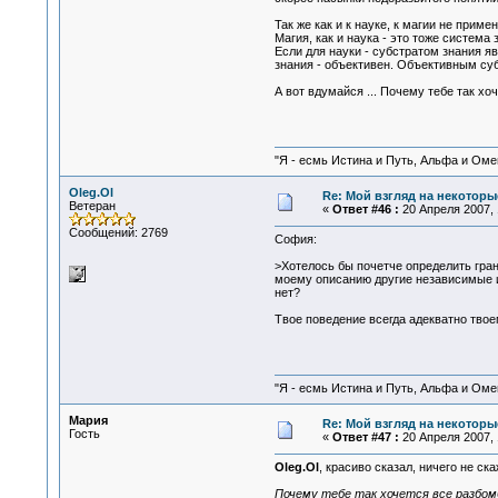
Так же как и к науке, к магии не при
Магия, как и наука - это тоже система
Если для науки - субстратом знания яв
знания - объективен. Объективным субс
А вот вдумайся ... Почему тебе так х
"Я - есмь Истина и Путь, Альфа и Омега
Oleg.Ol
Re: Мой взгляд на некоторы
Ветеран
«
Ответ #46 :
20 Апреля 2007, 
Сообщений: 2769
София:
>Хотелось бы почетче определить гран
моему описанию другие независимые ис
нет?
Твое поведение всегда адекватно твое
"Я - есмь Истина и Путь, Альфа и Омега
Мария
Re: Мой взгляд на некоторы
Гость
«
Ответ #47 :
20 Апреля 2007, 
Oleg.Ol
, красиво сказал, ничего не 
Почему тебе так хочется все разбом