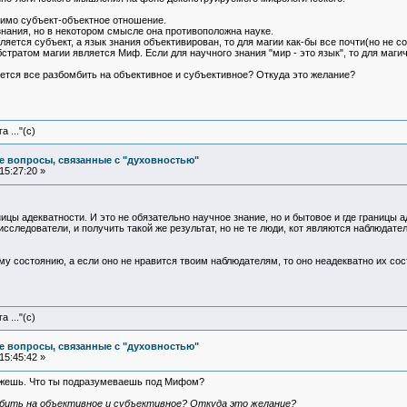
менимо субъект-объектное отношение.
 знания, но в некотором смысле она противоположна науке.
ляется субъект, а язык знания объективирован, то для магии как-бы все почти(но не с
тратом магии является Миф. Если для научного знания "мир - это язык", то для магич
очется все разбомбить на объективное и субъективное? Откуда это желание?
 ..."(с)
е вопросы, связанные с "духовностью"
15:27:20 »
ицы адекватности. И это не обязательно научное знание, но и бытовое и где границы 
следователи, и получить такой же результат, но не те люди, кот являются наблюдате
му состоянию, а если оно не нравится твоим наблюдателям, то оно неадекватно их сост
 ..."(с)
е вопросы, связанные с "духовностью"
15:45:42 »
скажешь. Что ты подразумеваешь под Мифом?
бить на объективное и субъективное? Откуда это желание?