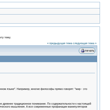
эту тему.
« предыдущая тема
следующая тема »
нном языке". Например, многие философы прямо говорят: "мир - это
ее древнее традиционное понимание. По содержательности к настоящей
магического мышления. А все современные профанации манипуляторов