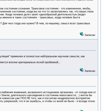
ом состоянии сознания. Трансовое состояние - это измененное, якобы,
енном состоянии, когда вы на что-то засмотрелись так, что ваши глаза
ние. Когда человек долго занят однообразной деятельностью (ведет
ны именно в таких состояниях - трансовых, когда человек был в
? Для чего тогда оно нужно? В чем, по-вашему, смысл всех трансовых
Записан
куляция" применен в полностью нейтральном научном смысле, как
яется вполне критериально ясной проблемой...
Записан
ослабления внимания, вызванного истощением организма - от голода или от
я Земли; длительного нахождения в состоянии невосомости;...) могла бы
ние комиссии уже ПОСЛЕ того, как я посчитаю неадекватное восприятие
ь уверенной, что я не ошибусь, и чтобы со мной ни было - я всегда точно