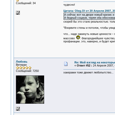
Сообщений: 34
чудесно!
Цитата: Oleg.Ol от 20 Апреля 2007, 2
А сейчас вот на дворе новый кризис и
А бедный социум, теряя оба обоснова
скорей бы это стало реальностью. толь
"Взорвите стены и потолок, чтобы уви
что... надо закинуть новые ценности –
массово
. благороднейшее чувство,
профанации. это, наверно, и будет кр
Любовь
Re: Мой взгляд на некоторы
Ветеран
«
Ответ #52 :
24 Апреля 2007, 
Сообщений: 7250
хакерами тоже движет любопытство...