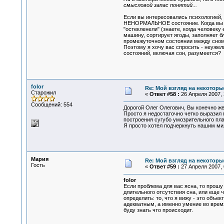
смысловой запас понятий...
Если вы интересовались психологией, 
НЕНОРМАЛЬНОЕ состояние. Когда вы зач
"остекленели" (знаете, когда человеку
машину, сортирует ягоды, заполняет бл
промежуточном состоянии между сном
Поэтому я хочу вас спросить - неужел
состояний, включая сон, разумеется?
folor
Re: Мой взгляд на некоторы
Старожил
«
Ответ #58 :
26 Апреля 2007, 
Сообщений: 554
Дорогой Олег Олегович, Вы конечно же
Просто я недостаточно четко выразил
построения сугубо умозрительного пла
Я просто хотел подчеркнуть нашим ми
Мария
Re: Мой взгляд на некоторы
Гость
«
Ответ #59 :
27 Апреля 2007, 
folor
Если проблема для вас ясна, то прошу
длительного отсутствия сна, или еще 
определить: то, что я вижу - это объ
адекватным, а именно умение во время
буду знать что происходит.