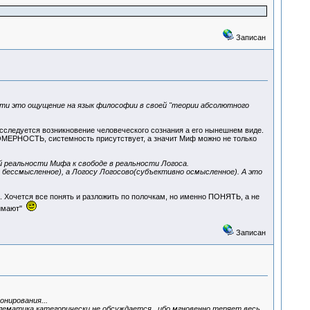
Записан
сти это ощущение на язык философии в своей "теории абсолютного
сследуется возникновение человеческого сознания а его нынешнем виде.
ОНОМЕРНОСТЬ, системность присутствует, а значит Миф можно не только
 реальности Мифа к свободе в реальности Логоса.
бессмысленное), а Логосу Логосово(субъективно осмысленное). А это
ся. Хочется все понять и разложить по полочкам, но именно ПОНЯТЬ, а не
онимают"
Записан
нирования...
лематика категорически не обсуждается...ибо мгновенно теряет весь