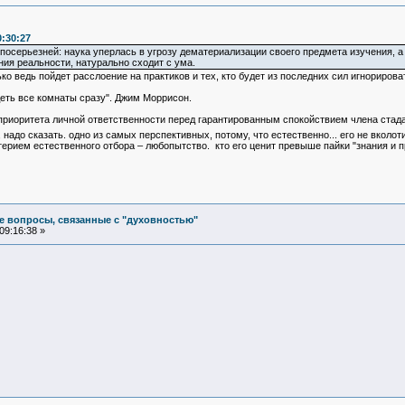
0:30:27
 посерьезней: наука уперлась в угрозу дематериализации своего предмета изучения, а
ния реальности, натурально сходит с ума.
ко ведь пойдет расслоение на практиков и тех, кто будет из последних сил игнорироват
деть все комнаты сразу". Джим Моррисон.
 приоритета личной ответственности перед гарантированным спокойствием члена стада.
 надо сказать. одно из самых перспективных, потому, что естественно... его не вколот
итерием естественного отбора – любопытство. кто его ценит превыше пайки "знания и п
е вопросы, связанные с "духовностью"
09:16:38 »