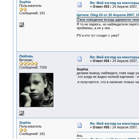
Sophia
Re: Мой взгляд на некоторы
Пользователь
«
Ответ #53 :
24 Апреля 2007, 
Сообщений: 191
Цитата: Oleg.Ol от 20 Апреля 2007, 1
Твое поведение всегда адекватно твое
Я то не парюсь, но наблюдатели парятс
проблемы, а не у них...
PS и кто тут сходит с ума?
Любовь
Re: Мой взгляд на некоторы
Ветеран
«
Ответ #54 :
24 Апреля 2007, 
Сообщений: 7250
Sophia
делаем вывод: наблюдать тоже надо уме
это когда не видно полной картинки - 
и получается, что в наличие только ч
Sophia
Re: Мой взгляд на некоторы
Пользователь
«
Ответ #55 :
24 Апреля 2007, 
Сообщений: 191
Ага,