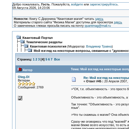
Добро пожаловать,
Гость
. Пожалуйста,
войдите
или
зарегистрируйтесь
.
09 Августа 2026, 14:23:06
Новости:
Книгу С.Доронина "Квантовая магия" читать
здесь
Материалы старого сайта "Физика Магии" доступны для просмотра
здесь
О замеченных глюках просьба писать на почту
quantmag@mail.ru
Квантовый Портал
Тематические разделы
Квантовая психология
(Модератор:
Владимир Травка
)
Мой взгляд на некоторые вопросы, связанные с "духовнос
Страниц:
1
2
3
[
4
]
5
6
7
Все
Тема: Мой взгляд на некоторые воп
Автор
Oleg.Ol
Re: Мой взгляд на некоторы
Ветеран
«
Ответ #45 :
20 Апреля 2007, 
Сообщений: 2769
>"ОК, т.е. объективность - это прост
Объективность - это объективность, а 
Так точнее: "Объективность - это рез
язык".
>Что ты скажешь о магии? Она объект
Сразу-же оговорюсь что под "магией"
магии ближе всего искусство, то ест
скорее пасынки недоразвитого поняти