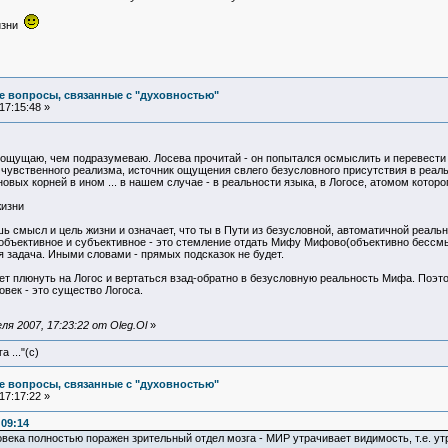
жизни
е вопросы, связанные с "духовностью"
17:15:48 »
ощущаю, чем подразумеваю. Лосева прочитай - он попытался осмыслить и перевести
а чувственного реализма, источник ощущения свлего безусловного присутствия в реа
новых корней в ином ... в нашем случае - в реальности языка, в Логосе, атомом которо
жизни
шь смысл и цель жизни и означает, что ты в Пути из безусловной, автоматичной реаль
объективное и субъективное - это стемление отдать Мифу Мифово(объективно бессмыс
 задача. Иными словами - прямых подсказок не будет.
ает плюнуть на Логос и вертаться взад-обратно в безусловную реальность Мифа. Поэ
овек - это существо Логоса.
я 2007, 17:23:22 от Oleg.Ol
»
 ..."(с)
е вопросы, связанные с "духовностью"
17:17:22 »
:09:14
века полностью поражен зрительный отдел мозга - МИР утрачивает видимость, т.е. 