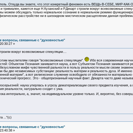
ватель. Откуда вы знаете, что этот конкретный феномен есть ВЕЩЬ-В-СЕБЕ, МИР-КАК
и тривиален, кажется еще Н.Кузанский и Р.Декарт строили вокруг всевозможные спекул
 мы можем обсуждать только нормальное сознание в нормальном режиме функциониров
офизическом расстройстве ни в шизоидном мистическом расщеплении данная проблемат
е вопросы, связанные с "духовностью"
20:30:27 »
строили вокруг всевозможные спекуляции....
 этим мыслителям говоря "всевозможные спекуляции".
Ибо вся современная научна
остей: Объектом Познания занимается наука, а вот Субъектом Познания занимается р
безусловном мифе чувственной ральности в пользу реальности мысли своим знамениты
ак-бы две независимых субстанции: реальность материи и реальность духа. И именно
ной материи", а вот религиозное служение освободило от обязанности материально о
ехнический прогресс. Это - общепризнанный научный факт. Декарта часто даже назыв
 посерьезней: наука уперлась в угрозу дематериализации своего предмета изучения, а 
ия реальности, натурально сходит с ума.
тока интегрально, а, значит, на индивидуальном уровне только. И, вероятно, без сове
 ..."(с)
е вопросы, связанные с "духовностью"
23:40:38 »