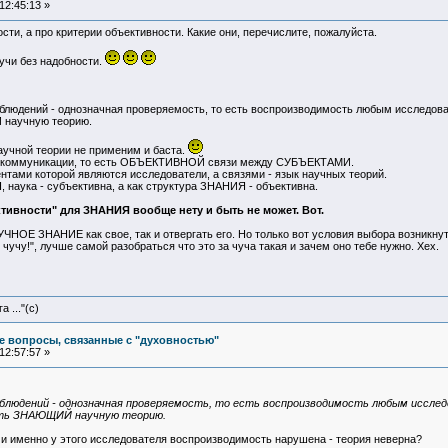
12:45:13 »
сти, а про критерии объективности. Какие они, перечислите, пожалуйста.
учи без надобности.
аблюдений - однозначная проверяемость, то есть воспроизводимость любым исследов
научную теорию.
научной теории не применим и баста.
ой коммуникации, то есть ОБЪЕКТИВНОЙ связи между СУБЪЕКТАМИ.
ами которой являются исследователи, а связями - язык научных теорий.
наука - субъективна, а как структура ЗНАНИЯ - объективна.
тивности" для ЗНАНИЯ вообще нету и быть не может. Вот.
НОЕ ЗНАНИЕ как свое, так и отвергать его. Но только вот условия выбора возникнут 
 чучу!", лучше самой разобраться что это за чуча такая и зачем оно тебе нужно. Хех.
 ..."(с)
е вопросы, связанные с "духовностью"
12:57:57 »
людений - однозначная проверяемость, то есть воспроизводимость любым исслед
ть ЗНАЮЩИЙ научную теорию.
 и именно у этого исследователя воспроизводимость нарушена - теория неверна?