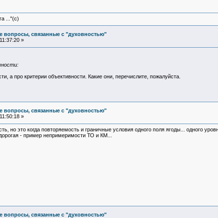
 ..."(с)
е вопросы, связанные с "духовностью"
11:37:20 »
чности:
ти, а про критерии объективности. Какие они, перечислите, пожалуйста.
е вопросы, связанные с "духовностью"
11:50:18 »
ь, но это когда повторяемость и граничные условия одного поля ягоды... одного уровн
 дорогая - пример непримеримости ТО и КМ...
е вопросы, связанные с "духовностью"