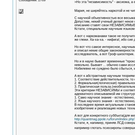
Сообщений: 2769
>Но эта "независимость" - аксиома, а
Мария, не ширяйтесь наркотой и не чит
С научной объективностью все весьма
Допустим, некий ученый делает некое
описанию ставят свои НЕЗАВИСИМЫЕ эксп
Кстати, специальным научным языком 
А вот с наркоманами такое не получит
же глюки. Ха-ха-ха. - нифига!, ибо сие
Но вот что самое интересное, научны
и описал некие общие закономерности.
исследователь, а вот Гроф-шизотерик.
Но и в науке бывают временные "прок
невольно. Бывает ... обычно сами исс
Нобилевке не суждено было сбыться, 
А вот к абстрактным научным теориям 
1. Соответствие действительности, т
2. Формальная(логическая) правильнос
3. Практическая польза.(необязательн
Эти критерии НЕЗАВИСИМЫ и соответст
адекватного описываемой им структу
1. Само научное знание - естественно,
2. Язык научного знания - естественно
В последнее время актуальным станови
изобретение и реализацию новых техн
А вот для конкретного суббъкта(для ме
http://quantmag.ppole.ru/forum/index.p
Кстати, я, напимер, приняв ЛСД соверш
например глотать психоиропы соверш