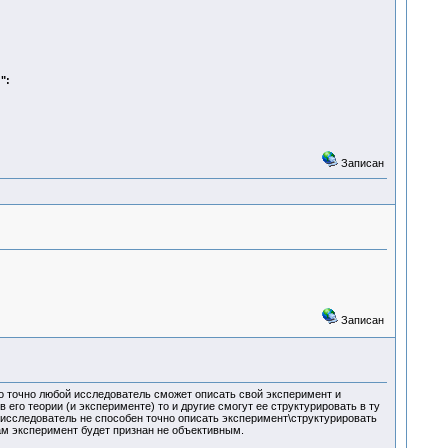
":
Записан
Записан
ко точно любой исследователь сможет описать свой эксперимент и
в его теории (и эксперименте) то и другие смогут ее структурировать в ту
е исследователь не способен точно описать эксперимент\структурировать
ам эксперимент будет признан не объективным.