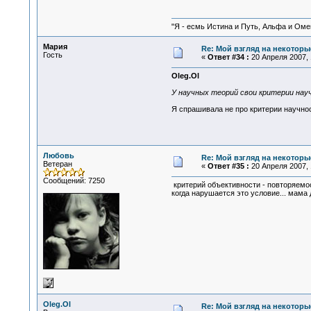
"Я - есмь Истина и Путь, Альфа и Омега
Мария
Re: Мой взгляд на некоторы
Гость
«
Ответ #34 :
20 Апреля 2007, 
Oleg.Ol
У научных теорий свои критерии нау
Я спрашивала не про критерии научнос
Любовь
Re: Мой взгляд на некоторы
Ветеран
«
Ответ #35 :
20 Апреля 2007, 
Сообщений: 7250
критерий объективности - повторяемост
когда нарушается это условие... мама
Oleg.Ol
Re: Мой взгляд на некоторы