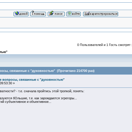
0 Пользователей и 1 Гость смотрят 
тью"
росы, связанные с "духовностью" (Прочитано 214700 раз)
е вопросы, связанные с "духовностью"
09:53:30 »
атности? - т.е. сначала пройтись этой тропкой, понять:
зуются бОльшие, т.е. как зарождаются эгрегоры...
ий субъективное и объективное...