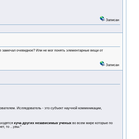
Записан
 не замечал очевидное? Или не мог понять элементарные вещи от
Записан
вателем. Ислледователь - это субъект научной коммкникации,
аходятся
куча других независимых ученых
во всем мире которые по
, то ...увы."