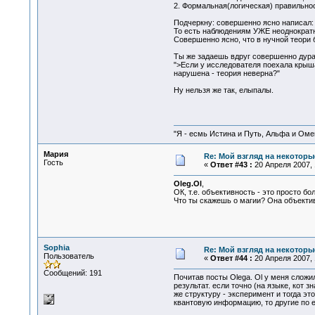
2. Формальная(логическая) правильнос
Подчеркну: совершенно ясно написал: 
То есть наблюдениям УЖЕ неоднократ
Совершенно ясно, что в нучной теори
Ты же задаешь вдруг совершенно дур
">Если у исследователя поехала крыш
нарушена - теория неверна?"
Ну нельзя же так, елыпалы.
"Я - есмь Истина и Путь, Альфа и Омега
Мария
Re: Мой взгляд на некоторы
Гость
«
Ответ #43 :
20 Апреля 2007, 
Oleg.Ol
,
ОК, т.е. объективность - это просто 
Что ты скажешь о магии? Она объекти
Sophia
Re: Мой взгляд на некоторы
Пользователь
«
Ответ #44 :
20 Апреля 2007, 
Сообщений: 191
Почитав посты Olega. Ol у меня сложи
результат. если точно (на языке, кот 
же структуру - эксперимент и тогда э
квантовую информацию, то другие по 