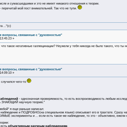
сле и сумасшедшими и это не имеет никакого отношения к теории.
 - перечитай мой пост внимательней. Так что не тупи.
 ..."(с)
е вопросы, связанные с "духовностью"
13:45:23 »
, что такое негативные галлюцинации? Неужели у тебя никогда не было такого, что ты
е вопросы, связанные с "духовностью"
14:09:10 »
ы случился чего-то
наблюдений
- однозначная проверяемость, то есть воспроизводимость любым исследо
ь ЗНАЮЩИЙ научную теорию."
"любой" я еще раньше написал:
е наблюдение и ПОДРОБНО(на специальном языке) описывает его в трахтате. Сразу н
Е эксперименты и ... если есть такое-же наблюдение, то это - объективно, ежели нет
еории:
о есть
объективным научным наблюдениям
.