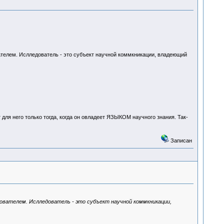
ателем. Ислледователь - это субъект научной коммкникации, владеющий
для него только тогда, когда он овладеет ЯЗЫКОМ научного знания. Так-
Записан
ователем. Ислледователь - это субъект научной коммкникации,