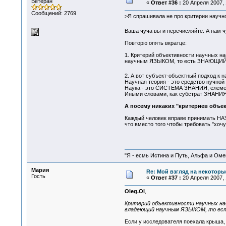
Ветеран
«
Ответ #36 :
20 Апреля 2007, 
Сообщений: 2769
>Я спрашивала не про критерии научно
Ваша чуча вы и перечисляйте. А нам ч
Повторю опять вкратце:
1. Критерий объективности научных н
научным ЯЗЫКОМ, то есть ЗНАЮЩИЙ 
2. А вот субъект-объектный подход к 
Научная теория - это средство нучн
Наука - это СИСТЕМА ЗНАНИЯ, елемент
Иными словами, как субстрат ЗНАНИЯ, 
А посему никаких "критериев объек
Каждый человек вправе принимать НАУЧ
что вместо того чтобы требовать "хочу
"Я - есмь Истина и Путь, Альфа и Омега
Мария
Re: Мой взгляд на некоторы
Гость
«
Ответ #37 :
20 Апреля 2007, 
Oleg.Ol
,
Критерий объективности научных наб
владеющий научным ЯЗЫКОМ, то ес
Если у исследователя поехала крыша,