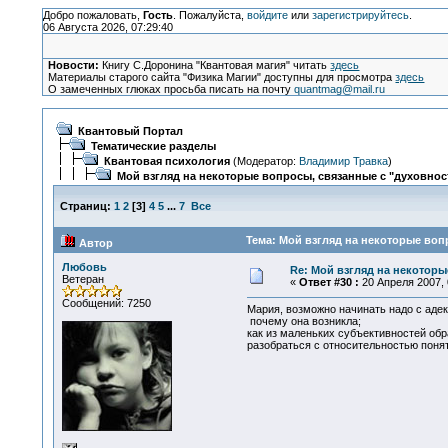
Добро пожаловать,
Гость
. Пожалуйста,
войдите
или
зарегистрируйтесь
.
06 Августа 2026, 07:29:40
Новости:
Книгу С.Доронина "Квантовая магия" читать
здесь
Материалы старого сайта "Физика Магии" доступны для просмотра
здесь
О замеченных глюках просьба писать на почту
quantmag@mail.ru
Квантовый Портал
Тематические разделы
Квантовая психология
(Модератор:
Владимир Травка
)
Мой взгляд на некоторые вопросы, связанные с "духовнос
Страниц:
1
2
[
3
]
4
5
...
7
Все
Тема: Мой взгляд на некоторые воп
Автор
Любовь
Re: Мой взгляд на некоторы
Ветеран
«
Ответ #30 :
20 Апреля 2007, 
Сообщений: 7250
Мария, возможно начинать надо с адекв
почему она возникла;
как из маленьких субъективностей обра
разобраться с относительностью понят