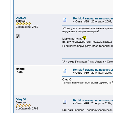
Oleg.Ol
Re: Мой взгляд на некоторы
Ветеран
«
Ответ #38 :
20 Апреля 2007, 
Сообщений: 2769
>Если у исследователя поехала крыша
нарушена - теория неверна?
Мария не тупи.
Если у исследователя поехала крыша, э
Если некто вдруг разучился говорить п
"Я - есмь Истина и Путь, Альфа и Омега
Мария
Re: Мой взгляд на некоторы
Гость
«
Ответ #39 :
20 Апреля 2007, 
Oleg.Ol
,
ты сам написал - воспроизводимость
Oleg.Ol
Re: Мой взгляд на некоторы
Ветеран
«
Ответ #40 :
20 Апреля 2007, 
Сообщений: 2769
>ты сам написал - воспроизводимост