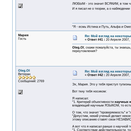
ЛЮБЫМ - это значит ВСЯКИМ, в том чи
И я писал не о теории, а о наблюдении
"Я - есмь Истина и Путь, Альфа и Омега
Мария
Re: Мой взгляд на некоторы
Гость
«
Ответ #41 :
20 Апреля 2007, 
Oleg.Ol
, скажи пожалуйста, ты знаешь
переутомления?
Oleg.Ol
Re: Мой взгляд на некоторы
Ветеран
«
Ответ #42 :
20 Апреля 2007, 
Сообщений: 2769
Эх, Мария. Это у тебя приступ тупизн
Вот ткну тебя носиком:
Я написал:
"1. Критерий объективности
научных 
владеющий научным ЯЗЫКОМ, то ест
О том, что значит "проверяемость" и 
"Допустим, некий ученый делает неко
этому описанию ставят свои НЕЗАВИСИМЫ
А вот что я написал ранше о научной т
"1. Соответствие действительности, т