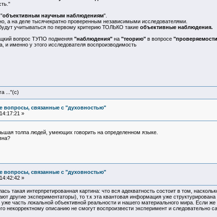
ть."
"
объективным научным наблюдениям
".
но, а на деле тысячекратно проверенным независимыми исследователями.
 будут учитываться по первому критерию ТОЛЬКО такие
объективные наблюдения.
ацкий вопрос ТУПО подменяя
"наблюдения"
на
"теорию"
в вопросе
"проверяемости
а, и именно у этого исследователя воспроизводимость
 ..."(с)
е вопросы, связанные с "духовностью"
14:17:21 »
большая толпа людей, умеющих говорить на определенном языке.
вна?
е вопросы, связанные с "духовностью"
14:42:42 »
лась такая интерпретированная картина: что вся адекватность состоит в том, насколь
знают другие экспериментаторы), то т.к эта квантовая информация уже структурирована 
то уже часть локальной объективной реальности и нашего материального мира. Если ж
его некорректному описанию не смогут воспроизвести эксперимент и следовательно с