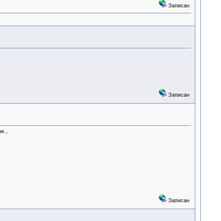
Записан
Записан
я...
Записан