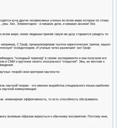
ходятся куча других независимых ученых во всем мире которые по этому
.увы. Хех. Элементарно - и никаких догм, и никаких аксиом! Хех.
Во всем мире, некие людишки приняв такую-же дозу стараются увидеть те-
например, С.Гроф, проанализировав тысячи наркотических трипов, нашел
рическую" псевдотеорию. И ученые четко различают: вот Гроф-
блюдать "холодный термояд" в своем эксперименте и они получили его
ли в СМИ о крутизне своего эпохального "открытия". Увы, их мечтам о
блюдения.
научных теорий свои критерии научности:
ь научной теории - это именно выработка специального языка наиболее
ы научной коммуникации:
 как инженерная эффективность, то есть способность обслуживать
ент могу волевым образом вернуться к обычному восприятию. Поэтому мне,