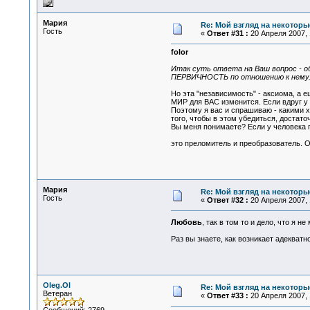
Мария
Re: Мой взгляд на некоторы
Гость
«
Ответ #31 :
20 Апреля 2007, 
folor
Итак суть ответа на Ваш вопрос - о
ПЕРВИЧНОСТЬ по отношению к нему
Но эта "независимость" - аксиома, а
МИР для ВАС изменится. Если вдруг у 
Поэтому я вас и спрашиваю - какими 
того, чтобы в этом убедиться, достат
Вы меня понимаете? Если у человека 
это преломитель и преобразователь.
Мария
Re: Мой взгляд на некоторы
Гость
«
Ответ #32 :
20 Апреля 2007, 
Любовь
, так в том то и дело, что я н
Раз вы знаете, как возникает адекватн
Oleg.Ol
Re: Мой взгляд на некоторы
Ветеран
«
Ответ #33 :
20 Апреля 2007, 