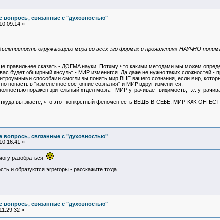
е вопросы, связанные с "духовностью"
10:09:14 »
бъективность окружающего мира во всех его формах и проявлениях НАУЧНО понимае
.
 еще правильнее сказать - ДОГМА науки. Потому что какими методами мы можем опред
вас будет обширный инсульт - МИР изменится. Да даже не нужно таких сложностей - п
хитроумными способами смогли вы понять мир ВНЕ вашего сознания, если мир, кото
очно попасть в "измененное состояние сознания" и МИР вдруг изменится.
полностью поражен зрительный отдел мозга - МИР утрачивает видимость, т.е. утрачи
 Откуда вы знаете, что этот конкретный феномен есть ВЕЩЬ-В-СЕБЕ, МИР-КАК-ОН-ЕС
е вопросы, связанные с "духовностью"
10:16:41 »
е могу разобраться
ость и образуются эгрегоры - расскажите тогда.
е вопросы, связанные с "духовностью"
11:29:32 »