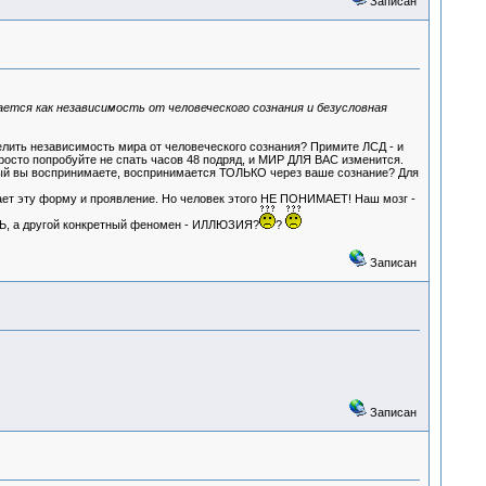
Записан
тся как независимость от человеческого сознания и безусловная
елить независимость мира от человеческого сознания? Примите ЛСД - и
росто попробуйте не спать часов 48 подряд, и МИР ДЛЯ ВАС изменится.
рый вы воспринимаете, воспринимается ТОЛЬКО через ваше сознание? Для
вает эту форму и проявление. Но человек этого НЕ ПОНИМАЕТ! Наш мозг -
ТЬ, а другой конкретный феномен - ИЛЛЮЗИЯ?
?
Записан
Записан