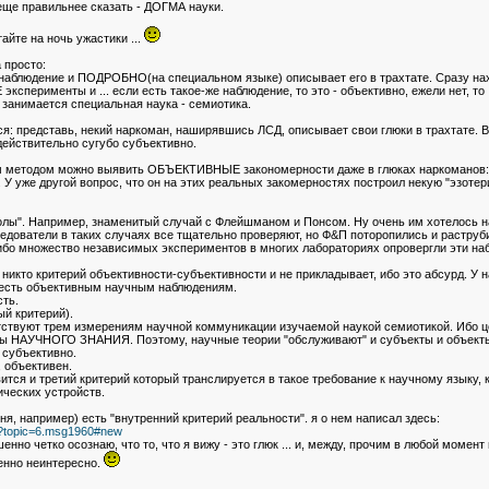
 еще правильнее сказать - ДОГМА науки.
айте на ночь ужастики ...
 просто:
 наблюдение и ПОДРОБНО(на специальном языке) описывает его в трахтате. Сразу на
ерименты и ... если есть такое-же наблюдение, то это - объективно, ежели нет, то ..
занимается специальная наука - семиотика.
ся: представь, некий наркоман, наширявшись ЛСД, описывает свои глюки в трахтате. 
 действительно сугубо субъективно.
м методом можно выявить ОБЪЕКТИВНЫЕ закономерности даже в глюках наркоманов: 
 У уже другой вопрос, что он на этих реальных закомерностях построил некую "эзоте
олы". Например, знаменитый случай с Флейшманом и Понсом. Ну очень им хотелось на
ледователи в таких случаях все тщательно проверяют, но Ф&П поторопились и раструби
ибо множество независимых экспериментов в многих лабораториях опровергли эти на
никто критерий объективности-субъективности и не прикладывает, ибо это абсурд. У 
о есть объективным научным наблюдениям.
ть.
ый критерий).
вуют трем измерениям научной коммуникации изучаемой наукой семиотикой. Ибо цел
ры НАУЧНОГО ЗНАНИЯ. Поэтому, научные теории "обслуживают" и субъекты и объект
 субъективно.
, объективен.
тся и третий критерий который транслируется в такое требование к научному языку,
ических устройств.
ня, например) есть "внутренний критерий реальности". я о нем написал здесь:
hp?topic=6.msg1960#new
енно четко осознаю, что то, что я вижу - это глюк ... и, между, прочим в любой мом
енно неинтересно.