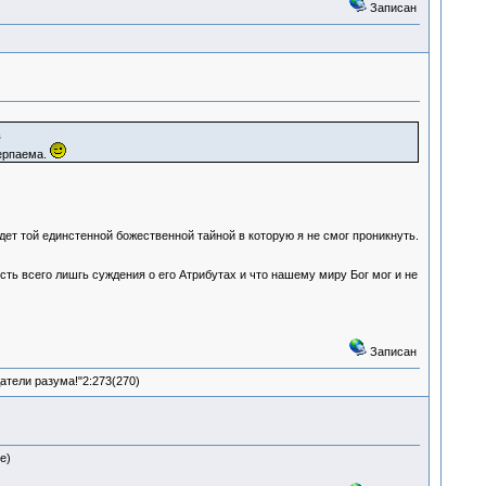
Записан
в
черпаема.
удет той единстенной божественной тайной в которую я не смог проникнуть.
сть всего лишгь суждения о его Атрибутах и что нашему миру Бог мог и не
Записан
атели разума!"2:273(270)
е)