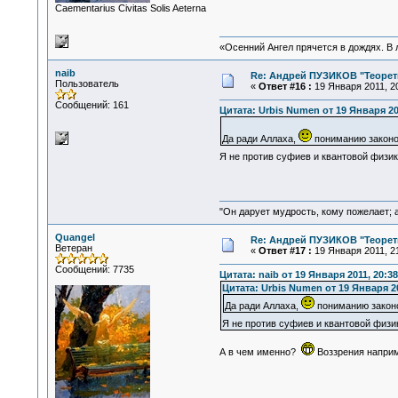
Сaementarius Civitas Solis Aeterna
«Осенний Ангел прячется в дождях. В л
naib
Re: Андрей ПУЗИКОВ "Теорет
Пользователь
«
Ответ #16 :
19 Января 2011, 20
Сообщений: 161
Цитата: Urbis Numen от 19 Января 201
Да ради Аллаха,
пониманию законо
Я не против суфиев и квантовой физик
"Он дарует мудрость, кому пожелает; 
Quangel
Re: Андрей ПУЗИКОВ "Теорет
Ветеран
«
Ответ #17 :
19 Января 2011, 21
Сообщений: 7735
Цитата: naib от 19 Января 2011, 20:38
Цитата: Urbis Numen от 19 Января 20
Да ради Аллаха,
пониманию законо
Я не против суфиев и квантовой физик
А в чем именно?
Воззрения наприм