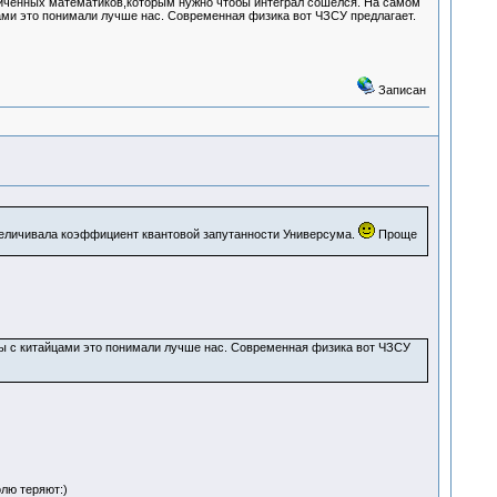
иченных математиков,которым нужно чтобы интеграл сошелся. На самом
ами это понимали лучше нас. Современная физика вот ЧЗСУ предлагает.
Записан
величивала коэффициент квантовой запутанности Универсума.
Проще
сы с китайцами это понимали лучше нас. Современная физика вот ЧЗСУ
олю теряют:)