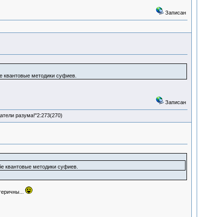
Записан
е квантовые методики суфиев.
Записан
атели разума!"2:273(270)
бе квантовые методики суфиев.
теричны...