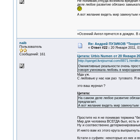
Не понимаю,откуда возникла вредная п
деле любое развитие обязано замыкать
А вот желание видеть мир замкнутым 
«Осенний Ангел прячется в дождях. В л
naib
Re: Андрей ПУЗИКОВ "Теорет
Пользователь
«
Ответ #22 :
20 Января 2011, 01
Сообщений: 161
Цитата: Urbis Numen от 20 Января 201
http://qangel.livejournal.com/8871.html#c
Омниктивные реальности очень прост
говоря умножала любовь в мироздани
Мда уж.
С любовью у нас как раз туговато. Я 
это ваш журнал ?
Цитата:
На самом деле любое развитие обязан
предлагает.
А вот желание видеть мир замкнутым 
Простите но я не понимаю термина "бе
Мир для человека ВСЕГДА был, есть и
Ну и соотвественно детерменированым
И никто вам из этого круга выпрыгнуть
Кстати о суфиях: некоторые из них и 