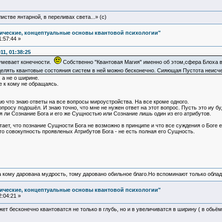
истве янтарной, в переливах света...» (c)
ические, концептуальные основы квантовой психологии"
:57:44 »
1, 01:38:25
зумевает конечности.
Собственно "Квантовая Магия" именно об этом,сфера Блоха 
зделять квантовые состояния систем в ней можно бесконечно. Сияющая Пустота неис
 а не о ширине.
е к кому не обращаясь.
аю что знаю ответы на все вопросы мироустройства. На все кроме одного.
вопросу подошёл. И знаю точно, что мне не нужен ответ на этот вопрос. Пусть это иу б
я ли Сознание Бога и его же Сущностью или Сознание лишь один из его атрибутов.
ает, что познание Сущности Бога не возможно в принципе и что все суждения о Боге е
что совокупность проявленых Атрибутов Бога - не есть полная его Сущность.
а кому дарована мудрость, тому даровано обильное благо.Но вспоминают только облад
ические, концептуальные основы квантовой психологии"
:04:21 »
ет бесконечно квантоватся не только в глубь, но и в увеличиватся в ширину ( в обьём