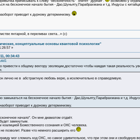
ривычка приписывать к слову "бесконечность" эпитет "дурная".
Возможно у огран
ся на бесконечное начало бытия - Дао,Шуньяту,Парабрахмана и т.д. Индусы с китайц
наоборот приводит к дурному детерминизму.
истве янтарной, в переливах света...» (c)
ические, концептуальные основы квантовой психологии"
:26:57 »
1, 00:34:43
utid1
о привести к общему вектору эволюции,достаточно чтобы каждая такая реальность у
и.
вон лично не в абстрактную любовь верю, а исключительно в справедливую.
о замыкаться на бесконечное начало бытия - Дао,Шуньяту,Парабрахмана и т.д. Инду
наоборот приводит к дурному детерминизму.
сконечное начало". Он мне диаматом отдаёт.
 будет замкнутым.
 коалицией Божественного сознания и ОКС человека.
 не позволит. Разве что немного расширить его
вправду мог сломать код ОКС, но самое удивительное, что при этом они и свободную в