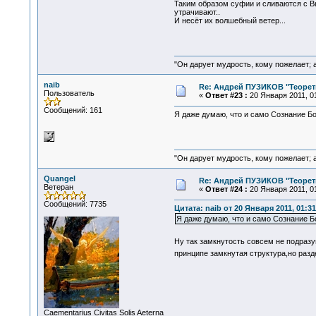
Таким образом суфии и сливаются с В
утрачивают..
И несёт их волшебный ветер...
"Он дарует мудрость, кому пожелает; 
naib
Re: Андрей ПУЗИКОВ "Теорет
Пользователь
«
Ответ #23 :
20 Января 2011, 01
Сообщений: 161
Я даже думаю, что и само Сознание Бо
"Он дарует мудрость, кому пожелает; 
Quangel
Re: Андрей ПУЗИКОВ "Теорет
Ветеран
«
Ответ #24 :
20 Января 2011, 01
Сообщений: 7735
Цитата: naib от 20 Января 2011, 01:31
Я даже думаю, что и само Сознание Б
Ну так замкнутость совсем не подраз
принципе замкнутая структура,но раз
Сaementarius Civitas Solis Aeterna