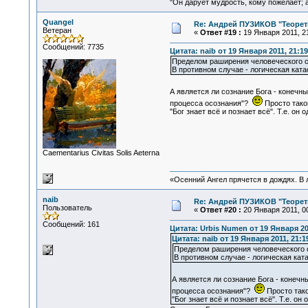
"Он дарует мудрость, кому пожелает; 
Quangel
Re: Андрей ПУЗИКОВ "Теорет
Ветеран
«
Ответ #19 :
19 Января 2011, 21
Сообщений: 7735
Цитата: naib от 19 Января 2011, 21:19
Пределом раширения человеческого с
В противном случае - логическая ката
А является ли сознание Бога - конечн
процесса осознания"?
Просто тако
"Бог знает всё и познает всё". Т.е. о
Сaementarius Civitas Solis Aeterna
«Осенний Ангел прячется в дождях. В л
naib
Re: Андрей ПУЗИКОВ "Теорет
Пользователь
«
Ответ #20 :
20 Января 2011, 00
Сообщений: 161
Цитата: Urbis Numen от 19 Января 201
Цитата: naib от 19 Января 2011, 21:1
Пределом раширения человеческого с
В противном случае - логическая кат
А является ли сознание Бога - конеч
процесса осознания"?
Просто тако
"Бог знает всё и познает всё". Т.е. о