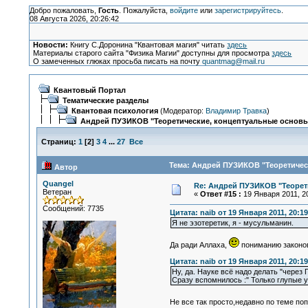
Добро пожаловать,
Гость
. Пожалуйста,
войдите
или
зарегистрируйтесь
.
08 Августа 2026, 20:26:42
Новости:
Книгу С.Доронина "Квантовая магия" читать
здесь
Материалы старого сайта "Физика Магии" доступны для просмотра
здесь
О замеченных глюках просьба писать на почту
quantmag@mail.ru
Квантовый Портал
Тематические разделы
Квантовая психология
(Модератор:
Владимир Травка
)
Андрей ПУЗИКОВ "Теоретические, концептуальные основы
Страниц:
1
[
2
]
3
4
...
27
Все
Тема: Андрей ПУЗИКОВ "Теоретичес
Автор
Quangel
Re: Андрей ПУЗИКОВ "Теорет
Ветеран
«
Ответ #15 :
19 Января 2011, 20
Сообщений: 7735
Цитата: naib от 19 Января 2011, 20:19
Я не эзотеретик, я - мусульманин.
Да ради Аллаха,
пониманию законов
Цитата: naib от 19 Января 2011, 20:19
Ну, да. Науке всё надо делать "через 
Сразу вспомнилось :" Только глупые 
Не все так просто,недавно по теме по