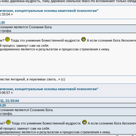
а кому дарована мудрость, тому даровано обильное благо.Но вспоминают только облад
ические, концептуальные основы квантовой психологии"
:33:04 »
:20
ознания является Сознание Бога.
строфа.
ым?
Тогда это унижение Божественной мудрости.
А если сознание Бога бесконечн
й процесс замкнут сам на себя.
н одновременно является и результатом и процессом стремления к нему.
истве янтарной, в переливах света...» (c)
ические, концептуальные основы квантовой психологии"
:06:57 »
1, 21:33:04
9:20
ознания является Сознание Бога.
астрофа.
ным?
Тогда это унижение Божественной мудрости.
А если сознание Бога бесконеч
й процесс замкнут сам на себя.
н одновременно является и результатом и процессом стремления к нему.