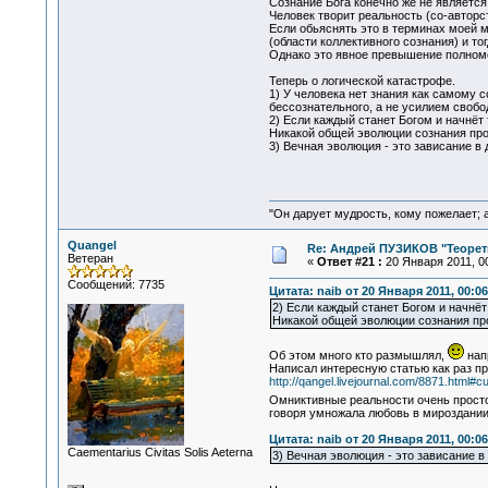
Сознание Бога конечно же не являетс
Человек творит реальность (со-авторст
Если обьяснять это в терминах моей 
(области коллективного сознания) и то
Однако это явное превышение полном
Теперь о логической катастрофе.
1) У человека нет знания как самому с
бессознательного, а не усилием свобо
2) Если каждый станет Богом и начнёт 
Никакой общей эволюции сознания прос
3) Вечная эволюция - это зависание 
"Он дарует мудрость, кому пожелает; 
Quangel
Re: Андрей ПУЗИКОВ "Теорет
Ветеран
«
Ответ #21 :
20 Января 2011, 00
Сообщений: 7735
Цитата: naib от 20 Января 2011, 00:06
2) Если каждый станет Богом и начнёт 
Никакой общей эволюции сознания прос
Об этом много кто размышлял,
нап
Написал интересную статью как раз п
http://qangel.livejournal.com/8871.html#cu
Омниктивные реальности очень просто
говоря умножала любовь в мироздани
Цитата: naib от 20 Января 2011, 00:06
Сaementarius Civitas Solis Aeterna
3) Вечная эволюция - это зависание 