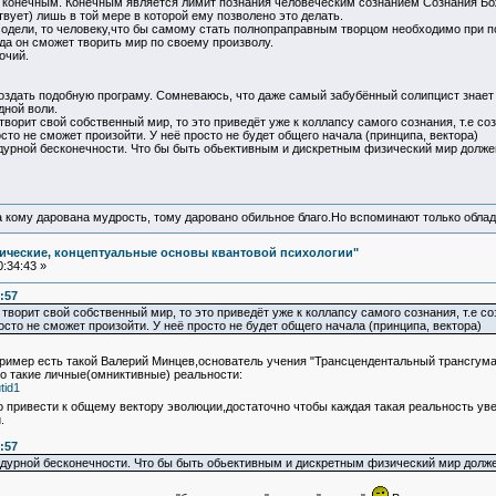
я конечным. Конечным является лимит познания человеческим сознанием Сознания Бо
вует) лишь в той мере в которой ему позволено это делать.
модели, то человеку,что бы самому стать полнопраправным творцом необходимо при 
гда он сможет творить мир по своему произволу.
очий.
оздать подобную програму. Сомневаюсь, что даже самый забубённый солипцист знает как
дной воли.
творит свой собственный мир, то это приведёт уже к коллапсу самого сознания, т.е соз
то не сможет произойти. У неё просто не будет общего начала (принципа, вектора)
в дурной бесконечности. Что бы быть обьективным и дискретным физический мир долж
а кому дарована мудрость, тому даровано обильное благо.Но вспоминают только облад
ические, концептуальные основы квантовой психологии"
:34:43 »
:57
творит свой собственный мир, то это приведёт уже к коллапсу самого сознания, т.е со
то не сможет произойти. У неё просто не будет общего начала (принципа, вектора)
ример есть такой Валерий Минцев,основатель учения "Трансцендентальный трансгума
ро такие личные(омниктивные) реальности:
tid1
 привести к общему вектору эволюции,достаточно чтобы каждая такая реальность у
и.
:57
в дурной бесконечности. Что бы быть обьективным и дискретным физический мир долж