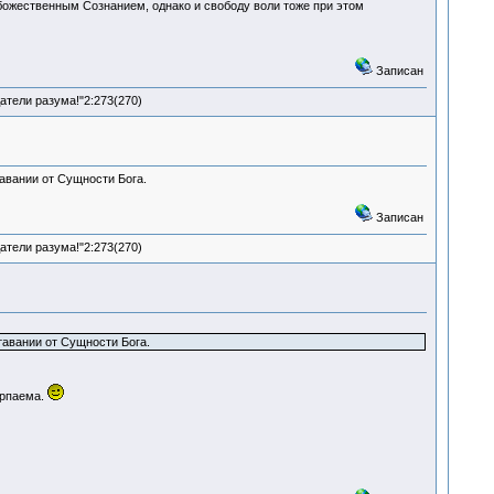
божественным Сознанием, однако и свободу воли тоже при этом
Записан
атели разума!"2:273(270)
авании от Сущности Бога.
Записан
атели разума!"2:273(270)
тавании от Сущности Бога.
ерпаема.