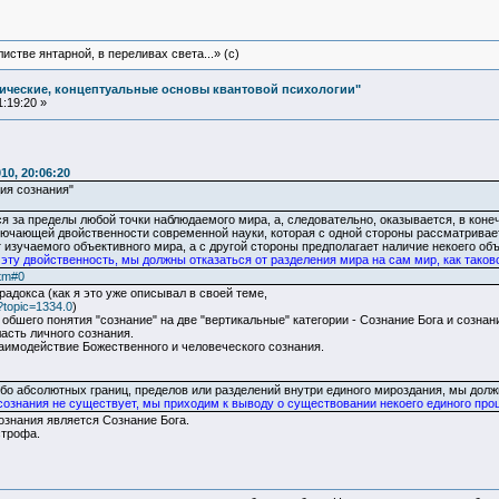
истве янтарной, в переливах света...» (c)
ические, концептуальные основы квантовой психологии"
:19:20 »
10, 20:06:20
ия сознания"
я за пределы любой точки наблюдаемого мира, а, следовательно, оказывается, в кон
лючающей двойственности современной науки, которая с одной стороны рассматривает 
изучаемого объективного мира, а с другой стороны предполагает наличие некоего об
эту двойственность, мы должны отказаться от разделения мира на сам мир, как таково
htm#0
адокса (как я это уже описывал в своей теме,
?topic=1334.0
)
обшего понятия "сознание" на две "вертикальные" категории - Сознание Бога и сознани
ласть личного сознания.
аимодействие Божественного и человеческого сознания.
ибо абсолютных границ, пределов или разделений внутри единого мироздания, мы дол
ознания не существует, мы приходим к выводу о существовании некоего единого про
знания является Сознание Бога.
строфа.