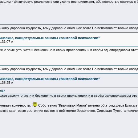
ысшим - физическую реальность они уже не воспринимают, ибо полностью слились с 
а кому дарована мудрость, тому даровано обильное благо.Но вспоминают только облад
ические, концептуальные основы квантовой психологии"
:31:07 »
жье замкнуто, хотя и бесконечно в своих проявлениях и в своём однопорядковом отст
а кому дарована мудрость, тому даровано обильное благо.Но вспоминают только облад
ические, концептуальные основы квантовой психологии"
:38:25 »
:07
ожье замкнуто, хотя и бесконечно в своих проявлениях и в своём однопорядковом отс
умевает конечности.
Собственно "Квантовая Магия" именно об этом,сфера Блоха в
делять квантовые состояния систем в ней можно бесконечно. Сияющая Пустота неисч