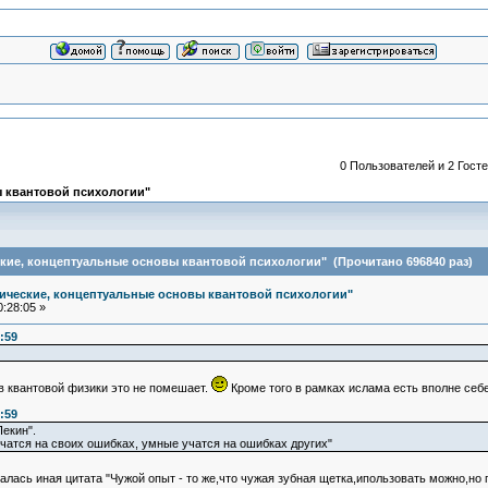
0 Пользователей и 2 Госте
 квантовой психологии"
кие, концептуальные основы квантовой психологии" (Прочитано 696840 раз)
ические, концептуальные основы квантовой психологии"
:28:05 »
:59
 квантовой физики это не помешает.
Кроме того в рамках ислама есть вполне себ
:59
Пекин".
учатся на своих ошибках, умные учатся на ошибках других"
палась иная цитата "Чужой опыт - то же,что чужая зубная щетка,ипользовать можно,но