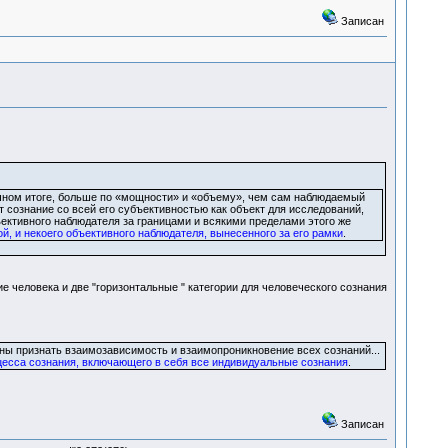
Записан
ечном итоге, больше по «мощности» и «объему», чем сам наблюдаемый
сознание со всей его субъективностью как объект для исследований,
ъективного наблюдателя за границами и всякими пределами этого же
й, и некоего объективного наблюдателя, вынесенного за его рамки
.
е человека и две "горизонтальные " категории для человеческого сознания
жны признать взаимозависимость и взаимопроникновение всех сознаний...
цесса сознания, включающего в себя все индивидуальные сознания
.
Записан