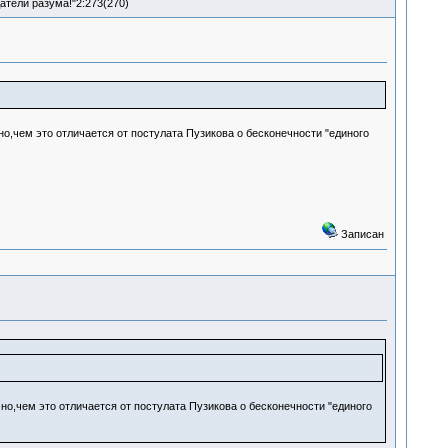
атели разума!"2:273(270)
о,чем это отличается от постулата Пузикова о бесконечности "единого
Записан
но,чем это отличается от постулата Пузикова о бесконечности "единого