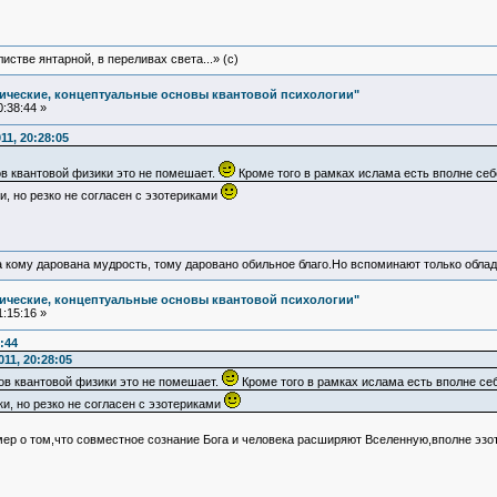
истве янтарной, в переливах света...» (c)
ические, концептуальные основы квантовой психологии"
:38:44 »
1, 20:28:05
в квантовой физики это не помешает.
Кроме того в рамках ислама есть вполне себ
и, но резко не согласен с эзотериками
а кому дарована мудрость, тому даровано обильное благо.Но вспоминают только облад
ические, концептуальные основы квантовой психологии"
:15:16 »
:44
11, 20:28:05
в квантовой физики это не помешает.
Кроме того в рамках ислама есть вполне се
и, но резко не согласен с эзотериками
ер о том,что совместное сознание Бога и человека расширяют Вселенную,вполне эзо