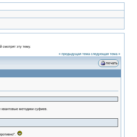
й смотрят эту тему.
« предыдущая тема
следующая тема »
е квантовые методики суфиев.
 противно".