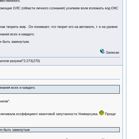
жественного.
помощие ОЛС (области личного сознания) усилием воли взломать код ОКС
 творить мир . Он понимает, что творит его на автомате, т. е на уровне
нания всех и каждого.
ен быть замкнутым.
Записан
атели разума!"2:273(270)
знания всех и каждого.
низм".
величивала коэффициент квантовой запутанности Универсума.
Проще
ен быть замкнутым