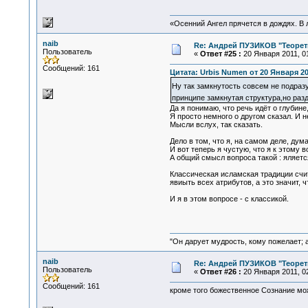
«Осенний Ангел прячется в дождях. В л
naib
Re: Андрей ПУЗИКОВ "Теорет
Пользователь
«
Ответ #25 :
20 Января 2011, 01
Сообщений: 161
Цитата: Urbis Numen от 20 Января 201
Ну так замкнутость совсем не подра
принципе замкнутая структура,но ра
Да я понимаю, что речь идёт о глубине,
Я просто немного о другом сказал. И н
Мысли вслух, так сказать.
Дело в том, что я, на самом деле, дум
И вот теперь я чустую, что я к этому 
А общий смысл вопроса такой : яляетс
Классическая исламская традиции счит
явиыть всех атрибутов, а это значит, 
И я в этом вопросе - с классикой.
"Он дарует мудрость, кому пожелает; 
naib
Re: Андрей ПУЗИКОВ "Теорет
Пользователь
«
Ответ #26 :
20 Января 2011, 02
Сообщений: 161
кроме того божественное Сознание мож