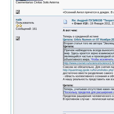
Сaementarius Civitas Solis Aeterna
«Осенний Ангел прячется в дождях. В л
naib
Re: Андрей ПУЗИКОВ "Теорет
Пользователь
«
Ответ #18 :
19 Января 2011, 21
Сообщений: 161
А вот чeм:
Теперь о срединной истине
Цитата: Urbis Numen от 07 Ноября 20
Вторая статья того же автора "Эволюц
Цитата:
Причем наблюдатель всегда выноситс
мир. Здесь кроется зерно взаимоиск
являющийся частью и производной от 
объективного мира.
Чтобы исключить 
http://www.zovnet.ru/science/science1.
Совсем не обязательно. Для снятия пар
http://quantmag.ppole.ru/forum/index.php
достаточно ввести разделение самого 
- область коллективного сознания и об
А нашу реальность представить как вз
Цитата:
Теперь, учитывая отсутствие каких-л
Поскольку пределов для расширения с
Пределом раширения человеческого со
В противном случае - логическая ката