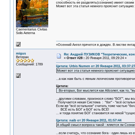
способность ее разделять(сознание) имеет своим 
Может вот эта статья немного прояснит ситуацию
Сaementarius Civitas
Solis Aeterna
«Осенний Ангел прячется в дождях. В листве янтарн
migus
Re: Андрей ПУЗИКОВ "Теоретические, ко
Ветеран
«
Ответ #28 :
20 Января 2011, 09:29:24 »
Сообщений: 1789
Цитата: Urbis Numen от 20 Января 2011, 03:37:2
Может вот эта статья немного прояснит ситуацию
...а как нам быть с явным логическим противоречи
Цитата:
Во-вторых, Бог мыслится как Абсолют, как то, "
...другими словами, произнося слово "БОГ", мы во
Получается некая Система : "бог" - "всё остально
Если же "всё остальное" считать тоже частью "бог
ВСЁ есть БОГ и БОГ есть ВСЁ!
... и тогда понятие БОГ становится ни некой "су
Цитата: naib от 20 Января 2011, 01:57:44
А общий смысл вопроса такой : яляется ли Сознан
...если считать, что сознание бога - один лишь из