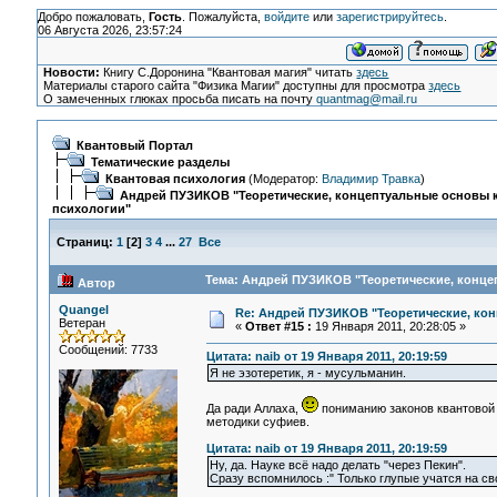
Добро пожаловать,
Гость
. Пожалуйста,
войдите
или
зарегистрируйтесь
.
06 Августа 2026, 23:57:24
Новости:
Книгу С.Доронина "Квантовая магия" читать
здесь
Материалы старого сайта "Физика Магии" доступны для просмотра
здесь
О замеченных глюках просьба писать на почту
quantmag@mail.ru
Квантовый Портал
Тематические разделы
Квантовая психология
(Модератор:
Владимир Травка
)
Андрей ПУЗИКОВ "Теоретические, концептуальные основы 
психологии"
Страниц:
1
[
2
]
3
4
...
27
Все
Тема: Андрей ПУЗИКОВ "Теоретические, конце
Автор
Quangel
Re: Андрей ПУЗИКОВ "Теоретические, ко
Ветеран
«
Ответ #15 :
19 Января 2011, 20:28:05 »
Сообщений: 7733
Цитата: naib от 19 Января 2011, 20:19:59
Я не эзотеретик, я - мусульманин.
Да ради Аллаха,
пониманию законов квантовой 
методики суфиев.
Цитата: naib от 19 Января 2011, 20:19:59
Ну, да. Науке всё надо делать "через Пекин".
Сразу вспомнилось :" Только глупые учатся на с