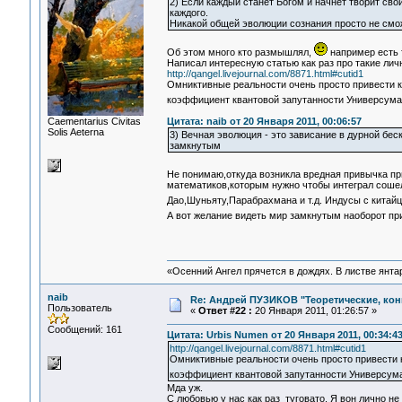
2) Если каждый станет Богом и начнёт творит свой
каждого.
Никакой общей эволюции сознания просто не сможе
Об этом много кто размышлял,
например есть 
Написал интересную статью как раз про такие ли
http://qangel.livejournal.com/8871.html#cutid1
Омниктивные реальности очень просто привести к
коэффициент квантовой запутанности Универсума
Сaementarius Civitas
Цитата: naib от 20 Января 2011, 00:06:57
Solis Aeterna
3) Вечная эволюция - это зависание в дурной бе
замкнутым
Не понимаю,откуда возникла вредная привычка пр
математиков,которым нужно чтобы интеграл сошел
Дао,Шуньяту,Парабрахмана и т.д. Индусы с китай
А вот желание видеть мир замкнутым наоборот пр
«Осенний Ангел прячется в дождях. В листве янтарн
naib
Re: Андрей ПУЗИКОВ "Теоретические, ко
Пользователь
«
Ответ #22 :
20 Января 2011, 01:26:57 »
Сообщений: 161
Цитата: Urbis Numen от 20 Января 2011, 00:34:4
http://qangel.livejournal.com/8871.html#cutid1
Омниктивные реальности очень просто привести 
коэффициент квантовой запутанности Универсум
Мда уж.
С любовью у нас как раз туговато. Я вон лично н