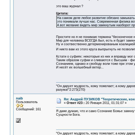
это ваш журнал ?
Цитата:
На самом деле любое развитие обязано замыкатьс
это понимали лучше нас. Современная физика во
А вот желание видеть мир замкнутым наоборот пр
Простите но я не понимаю термина "бесконечное н
Мир для человека ВСЕГДА был, есть и будет замк
Ну и соотвественно детерменированым коалицией
И никто вам из этого круга выпрыгнуть не позволи
Кстати о суфиях: некоторые из них и вправду мог 
Таким образом суфии и сливаются с Высшим - фи
Сознанием, однако и свободу воли тоже при этом 
И несёт их волшебный ветер...
"Он дарует мудрость, кому пожелает; а кому даро
разума!"2:273(270)
naib
Re: Андрей ПУЗИКОВ "Теоретические, ко
Пользователь
«
Ответ #23 :
20 Января 2011, 01:31:07 »
Сообщений: 161
Я даже думаю, что и само Сознание Божье замкнут
Сущности Бога.
"Он дарует мудрость, кому пожелает; а кому даро