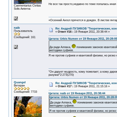
Не все так просто,недавно по теме попалась иная
Сaementarius Civitas
Solis Aeterna
«Осенний Ангел прячется в дождях. В листве янтарн
naib
Re: Андрей ПУЗИКОВ "Теоретические, ко
Пользователь
«
Ответ #16 :
19 Января 2011, 20:38:44 »
Сообщений: 161
Цитата: Urbis Numen от 19 Января 2011, 20:28:0
Да ради Аллаха,
пониманию законов квантовой
методики суфиев.
Я не против суфиев и квантовой физики, но резко
"Он дарует мудрость, кому пожелает; а кому даро
разума!"2:273(270)
Quangel
Re: Андрей ПУЗИКОВ "Теоретические, ко
Ветеран
«
Ответ #17 :
19 Января 2011, 21:15:16 »
Сообщений: 7733
Цитата: naib от 19 Января 2011, 20:38:44
Цитата: Urbis Numen от 19 Января 2011, 20:28:0
Да ради Аллаха,
пониманию законов квантово
методики суфиев.
Я не против суфиев и квантовой физики, но резко