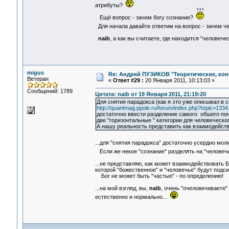
атрибуты?
Ещё вопрос - зачем богу сознание?
Для начала давайте ответим на вопрос - зачем че
naib
, а как вы считаете, где находится "человече
migus
Re: Андрей ПУЗИКОВ "Теоретические, ко
Ветеран
«
Ответ #29 :
20 Января 2011, 10:13:03 »
Сообщений: 1789
Цитата: naib от 19 Января 2011, 21:19:20
Для снятия парадокса (как я это уже описывал в с
http://quantmag.ppole.ru/forum/index.php?topic=1334
достаточно ввести разделение самого обшего поня
две "горизонтальные " категории для человеческог
А нашу реальность представить как взаимодейств
...для "снятия парадокса" достаточно усердно мо
Если же некое "сознание" разделять на "человечь
...не представляю, как может взаимодействовать
которой "божественное" и "человечье" будут подс
Бог не может быть "частью" - по определению!
...на мой взгляд, вы,
naib
, очень "очеловечиваете" 
естественно и нормально...