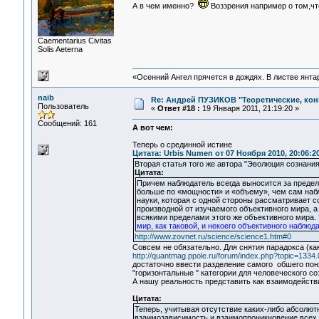
А в чем именно?
Воззрения например о том,чт
Сaementarius Civitas
Solis Aeterna
«Осенний Ангел прячется в дождях. В листве янтарн
naib
Re: Андрей ПУЗИКОВ "Теоретические, ко
Пользователь
«
Ответ #18 :
19 Января 2011, 21:19:20 »
Сообщений: 161
А вот чeм:
Теперь о срединной истине
Цитата: Urbis Numen от 07 Ноября 2010, 20:06:2
Вторая статья того же автора "Эволюция сознания
Цитата:
Причем наблюдатель всегда выносится за пределы
больше по «мощности» и «объему», чем сам наб
науки, которая с одной стороны рассматривает с
производной от изучаемого объективного мира, а
всякими пределами этого же объективного мира.
мир, как таковой, и некоего объективного наблюд
http://www.zovnet.ru/science/science1.htm#0
Совсем не обязательно. Для снятия парадокса (как
http://quantmag.ppole.ru/forum/index.php?topic=1334.
достаточно ввести разделение самого обшего понят
"горизонтальные " категории для человеческого со
А нашу реальность представить как взаимодейств
Цитата:
Теперь, учитывая отсутствие каких-либо абсолют
взаимозависимость и взаимопроникновение всех 