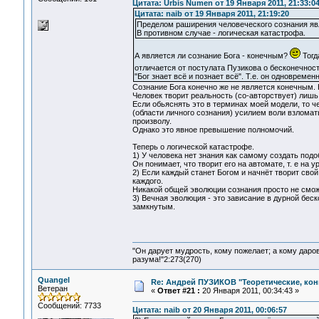
Цитата: Urbis Numen от 19 Января 2011, 21:33:0
Цитата: naib от 19 Января 2011, 21:19:20
Пределом раширения человеческого сознания яв
В противном случае - логическая катастрофа.
А является ли сознание Бога - конечным?
Тогд
отличается от постулата Пузикова о бесконечнос
"Бог знает всё и познает всё". Т.е. он одновреме
Сознание Бога конечно же не является конечным.
Человек творит реальность (со-авторствует) лишь 
Если обьяснять это в терминах моей модели, то
(области личного сознания) усилием воли взломать
произволу.
Однако это явное превышение полномочий.
Теперь о логической катастрофе.
1) У человека нет знания как самому создать под
Он понимает, что творит его на автомате, т. е на 
2) Если каждый станет Богом и начнёт творит свой
каждого.
Никакой общей эволюции сознания просто не сможе
3) Вечная эволюция - это зависание в дурной бе
замкнутым.
"Он дарует мудрость, кому пожелает; а кому даро
разума!"2:273(270)
Quangel
Re: Андрей ПУЗИКОВ "Теоретические, ко
Ветеран
«
Ответ #21 :
20 Января 2011, 00:34:43 »
Сообщений: 7733
Цитата: naib от 20 Января 2011, 00:06:57