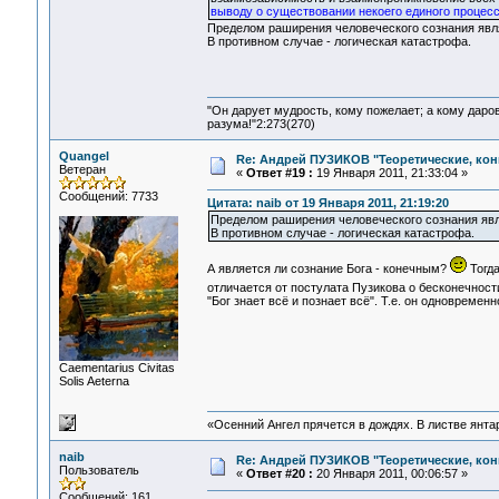
выводу о существовании некоего единого процес
Пределом раширения человеческого сознания явл
В противном случае - логическая катастрофа.
"Он дарует мудрость, кому пожелает; а кому даро
разума!"2:273(270)
Quangel
Re: Андрей ПУЗИКОВ "Теоретические, ко
Ветеран
«
Ответ #19 :
19 Января 2011, 21:33:04 »
Сообщений: 7733
Цитата: naib от 19 Января 2011, 21:19:20
Пределом раширения человеческого сознания явл
В противном случае - логическая катастрофа.
А является ли сознание Бога - конечным?
Тогда
отличается от постулата Пузикова о бесконечнос
"Бог знает всё и познает всё". Т.е. он одновреме
Сaementarius Civitas
Solis Aeterna
«Осенний Ангел прячется в дождях. В листве янтарн
naib
Re: Андрей ПУЗИКОВ "Теоретические, ко
Пользователь
«
Ответ #20 :
20 Января 2011, 00:06:57 »
Сообщений: 161