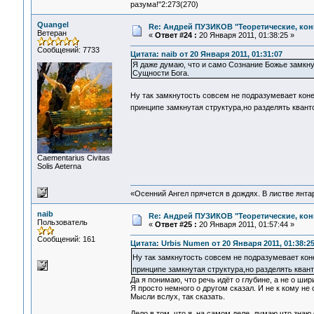
разума!"2:273(270)
Quangel
Re: Андрей ПУЗИКОВ "Теоретические, ко
Ветеран
«
Ответ #24 :
20 Января 2011, 01:38:25 »
Сообщений: 7733
Цитата: naib от 20 Января 2011, 01:31:07
Я даже думаю, что и само Сознание Божье замкну
Сущности Бога.
Ну так замкнутость совсем не подразумевает кон
принципе замкнутая структура,но разделять кван
Сaementarius Civitas
Solis Aeterna
«Осенний Ангел прячется в дождях. В листве янтарн
naib
Re: Андрей ПУЗИКОВ "Теоретические, ко
Пользователь
«
Ответ #25 :
20 Января 2011, 01:57:44 »
Сообщений: 161
Цитата: Urbis Numen от 20 Января 2011, 01:38:2
Ну так замкнутость совсем не подразумевает ко
принципе замкнутая структура,но разделять ква
Да я понимаю, что речь идёт о глубине, а не о шир
Я просто немного о другом сказал. И не к кому не
Мысли вслух, так сказать.
Дело в том, что я, на самом деле, думаю что знаю