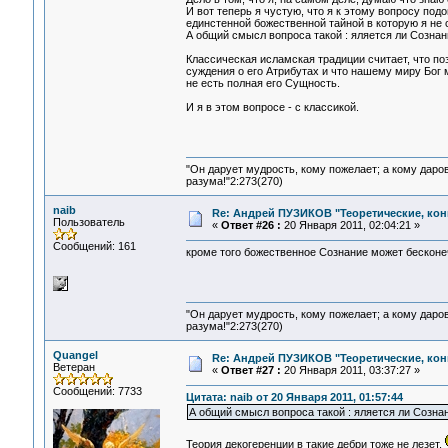
И вот теперь я чустую, что я к этому вопросу подо
единстенной божественной тайной в которую я не 
А общий смысл вопроса такой : яляется ли Сознан
Классическая исламская традиции считает, что по
суждения о его Атрибутах и что нашему миру Бог м
не есть полная его Сущность.
И я в этом вопросе - с классикой.
"Он дарует мудрость, кому пожелает; а кому даро
разума!"2:273(270)
naib
Re: Андрей ПУЗИКОВ "Теоретические, ко
Пользователь
«
Ответ #26 :
20 Января 2011, 02:04:21 »
Сообщений: 161
кроме того божественное Сознание может бесконечн
"Он дарует мудрость, кому пожелает; а кому даро
разума!"2:273(270)
Quangel
Re: Андрей ПУЗИКОВ "Теоретические, ко
Ветеран
«
Ответ #27 :
20 Января 2011, 03:37:27 »
Сообщений: 7733
Цитата: naib от 20 Января 2011, 01:57:44
А общий смысл вопроса такой : яляется ли Сознан
Теория декогеренции в такие дебри тоже не лезет,